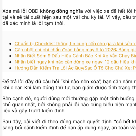
Xóa mã lỗi OBD
không đồng nghĩa
với việc xe đã hết lỗi
tại và sẽ tái xuất hiện sau một vài chu kỳ lái. Vì vậy, câu
đã xác minh là lỗi tạm thời.
Chuẩn bị Checklist thông tin cung cấp cho gara khi sửa x
Cập nhật chi phí chẩn đoán bằng máy ô tô 2026: Bảng gi
Nhận Biết Sớm 9 Dấu Hiệu Cảnh Báo Khi Xe Vẫn Chạy B
Nhận biết ngay khi nào cần dừng xe ngay: 12 dấu hiệu kh
Hướng Dẫn Kiểm Tra Lỗi Ắc Quy/Sạc Ô Tô Cho Chủ Xe: Ph
Để trả lời đầy đủ câu hỏi “khi nào nên xóa”, bạn cần nắm 
khi clear. Khi làm đúng thứ tự, bạn giảm được tình trạng 
Bên cạnh đó, người dùng mới thường gặp một tình huống r
chủ quan nhất, bởi không phải lỗi nào cũng biểu hiện mạnh
liệu và gây trượt kiểm định.
Sau đây, bài viết đi theo đúng mạch quyết định: “có hết 
sang bối cảnh kiểm định để bạn áp dụng ngay, an toàn và 