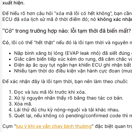
xuất hiện.
Để hiểu rõ hơn câu hỏi “xóa mã lỗi có hết không”, bạn cần 
ECU đã xóa lịch sử mã ở thời điểm đó; nó
không xác nhậ
“Có” trong trường hợp nào: lỗi tạm thời đã biến mất?
Có
, lỗi có thể “hết thật” nếu đó là lỗi tạm thời và nguyên 
Nắp bình xăng bị lỏng (EVAP leak nhỏ) đã siết đúng 
Giắc cảm biến tiếp xúc kém do rung, đã cắm chắc và
Điện áp ắc quy tụt ngắn hạn khiến ECU ghi nhận bất
Nhiễu tạm thời do điều kiện vận hành cực đoan (mưa 
Để xác nhận đây là lỗi tạm thời, bạn nên làm theo chuỗi:
Đọc và lưu mã lỗi trước khi xóa.
Xử lý nguyên nhân thấy rõ bằng thao tác cơ bản.
Xóa mã.
Lái thử đủ chu kỳ nóng–nguội và tải khác nhau.
Quét lại, nếu không có pending/confirmed code thì m
Cụm “
lưu ý khi xe vẫn chạy bình thường
” đặc biệt quan t