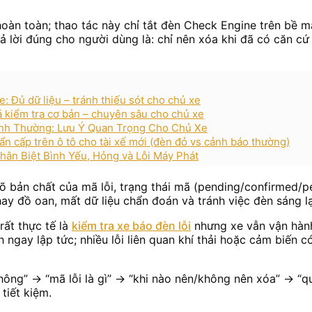
 hoàn toàn; thao tác này chỉ tắt đèn Check Engine trên bề 
 trả lời đúng cho người dùng là: chỉ nên xóa khi đã có căn c
e: Đủ dữ liệu – tránh thiếu sót cho chủ xe
á kiểm tra cơ bản – chuyên sâu cho chủ xe
ình Thường: Lưu Ý Quan Trọng Cho Chủ Xe
ẩn cấp trên ô tô cho tài xế mới (đèn đỏ vs cảnh báo thường)
ân Biệt Bình Yếu, Hỏng và Lỗi Máy Phát
rõ bản chất của mã lỗi, trạng thái mã (pending/confirmed/p
thay đồ oan, mất dữ liệu chẩn đoán và tránh việc đèn sáng l
ất thực tế là
kiểm tra xe báo đèn lỗi
nhưng xe vẫn vận hành
 ngay lập tức; nhiều lỗi liên quan khí thải hoặc cảm biến 
không” → “mã lỗi là gì” → “khi nào nên/không nên xóa” → “q
tiết kiệm.