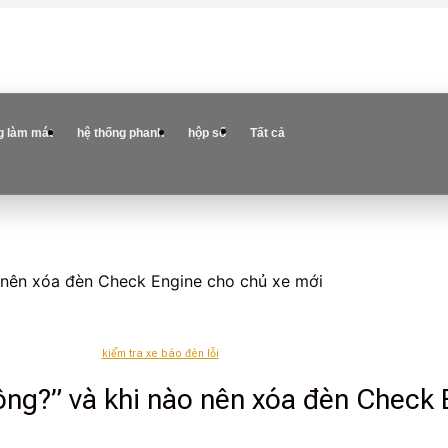
g làm mát
hệ thống phanh
hộp số
Tất cả
o nên xóa đèn Check Engine cho chủ xe mới
kiểm tra xe báo đèn lỗi
ông?” và khi nào nên xóa đèn Check