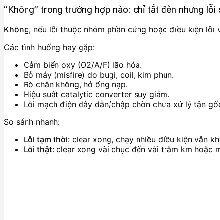
“Không” trong trường hợp nào: chỉ tắt đèn nhưng lỗi 
Không
, nếu lỗi thuộc nhóm phần cứng hoặc điều kiện lỗi 
Các tình huống hay gặp:
Cảm biến oxy (O2/A/F) lão hóa.
Bỏ máy (misfire) do bugi, coil, kim phun.
Rò chân không, hở ống nạp.
Hiệu suất catalytic converter suy giảm.
Lỗi mạch điện dây dẫn/chập chờn chưa xử lý tận gố
So sánh nhanh:
Lỗi tạm thời
: clear xong, chạy nhiều điều kiện vẫn kh
Lỗi thật
: clear xong vài chục đến vài trăm km hoặc mộ