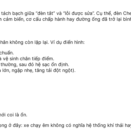
tách bạch giữa “đèn tắt” và “lỗi được sửa”. Cụ thể, đèn Che
n
cảm biến, cơ cấu chấp hành hay đường ống đã trở lại bìn
nhân không còn lặp lại. Ví dụ điển hình:
chuẩn.
 vệ sinh chân tiếp điểm.
 thường, sau đó hệ sạc ổn định.
lớn, ngập nhẹ, tăng tải đột ngột).
ới coi là ổn.
rọng ở đây: xe chạy êm không có nghĩa hệ thống khí thải hay