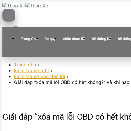
Skip
to
content
Trang Chủ
ắc quy
chẩn đoán lỗi
hệ thống lái
hệ thốn
Trang chủ
›
kiểm tra xe ô tô
›
kiểm tra xe báo đèn lỗi
›
Giải đáp “xóa mã lỗi OBD có hết không?” và khi nà
Giải đáp “xóa mã lỗi OBD có hết kh