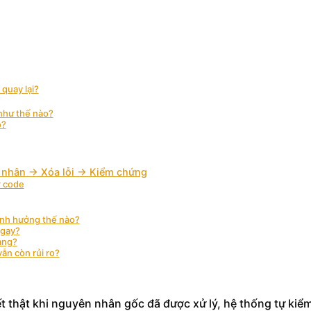
 quay lại?
như thế nào?
o?
n nhân → Xóa lỗi → Kiểm chứng
r code
ảnh hưởng thế nào?
ngay?
àng?
ẫn còn rủi ro?
t thật khi nguyên nhân gốc đã được xử lý, hệ thống tự kiểm 