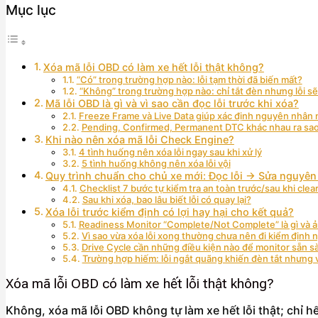
Mục lục
Xóa mã lỗi OBD có làm xe hết lỗi thật không?
“Có” trong trường hợp nào: lỗi tạm thời đã biến mất?
“Không” trong trường hợp nào: chỉ tắt đèn nhưng lỗi sẽ
Mã lỗi OBD là gì và vì sao cần đọc lỗi trước khi xóa?
Freeze Frame và Live Data giúp xác định nguyên nhân 
Pending, Confirmed, Permanent DTC khác nhau ra sa
Khi nào nên xóa mã lỗi Check Engine?
4 tình huống nên xóa lỗi ngay sau khi xử lý
5 tình huống không nên xóa lỗi vội
Quy trình chuẩn cho chủ xe mới: Đọc lỗi → Sửa nguyê
Checklist 7 bước tự kiểm tra an toàn trước/sau khi clea
Sau khi xóa, bao lâu biết lỗi có quay lại?
Xóa lỗi trước kiểm định có lợi hay hại cho kết quả?
Readiness Monitor “Complete/Not Complete” là gì và 
Vì sao vừa xóa lỗi xong thường chưa nên đi kiểm định 
Drive Cycle cần những điều kiện nào để monitor sẵn s
Trường hợp hiếm: lỗi ngắt quãng khiến đèn tắt nhưng v
Xóa mã lỗi OBD có làm xe hết lỗi thật không?
Không, xóa mã lỗi OBD không tự làm xe hết lỗi thật; chỉ hế