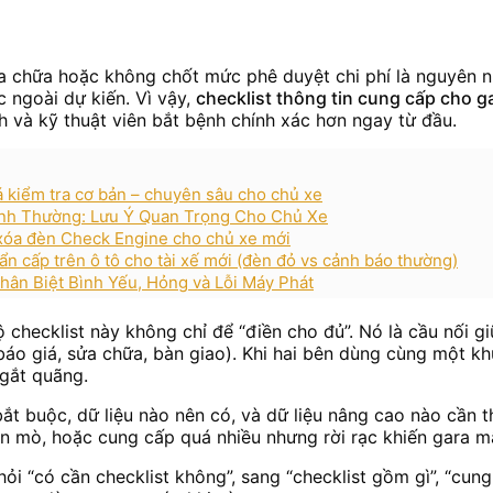
a chữa hoặc không chốt mức phê duyệt chi phí là nguyên nh
 ngoài dự kiến. Vì vậy,
checklist thông tin cung cấp cho g
h và kỹ thuật viên bắt bệnh chính xác hơn ngay từ đầu.
á kiểm tra cơ bản – chuyên sâu cho chủ xe
ình Thường: Lưu Ý Quan Trọng Cho Chủ Xe
 xóa đèn Check Engine cho chủ xe mới
ẩn cấp trên ô tô cho tài xế mới (đèn đỏ vs cảnh báo thường)
ân Biệt Bình Yếu, Hỏng và Lỗi Máy Phát
bộ checklist này không chỉ để “điền cho đủ”. Nó là cầu nối 
báo giá, sửa chữa, bàn giao). Khi hai bên dùng cùng một khun
ngắt quãng.
 bắt buộc, dữ liệu nào nên có, và dữ liệu nâng cao nào cần
n mò, hoặc cung cấp quá nhiều nhưng rời rạc khiến gara mất
hỏi “có cần checklist không”, sang “checklist gồm gì”, “cun