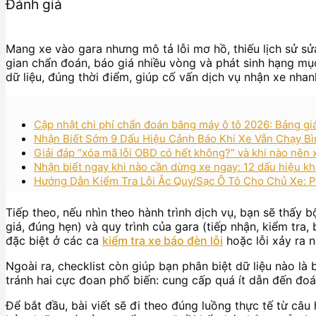
Đánh giá
Mang xe vào gara nhưng mô tả lỗi mơ hồ, thiếu lịch sử sử
gian chẩn đoán, báo giá nhiều vòng và phát sinh hạng mục
dữ liệu, đúng thời điểm, giúp cố vấn dịch vụ nhận xe nhan
Cập nhật chi phí chẩn đoán bằng máy ô tô 2026: Bảng gi
Nhận Biết Sớm 9 Dấu Hiệu Cảnh Báo Khi Xe Vẫn Chạy B
Giải đáp “xóa mã lỗi OBD có hết không?” và khi nào nên
Nhận biết ngay khi nào cần dừng xe ngay: 12 dấu hiệu kh
Hướng Dẫn Kiểm Tra Lỗi Ắc Quy/Sạc Ô Tô Cho Chủ Xe: Ph
Tiếp theo, nếu nhìn theo hành trình dịch vụ, bạn sẽ thấy 
giá, đúng hẹn) và quy trình của gara (tiếp nhận, kiểm tra, 
đặc biệt ở các ca
kiểm tra xe báo đèn lỗi
hoặc lỗi xảy ra 
Ngoài ra, checklist còn giúp bạn phân biệt dữ liệu nào là
tránh hai cực đoan phổ biến: cung cấp quá ít dẫn đến đoá
Để bắt đầu, bài viết sẽ đi theo đúng luồng thực tế từ câu 