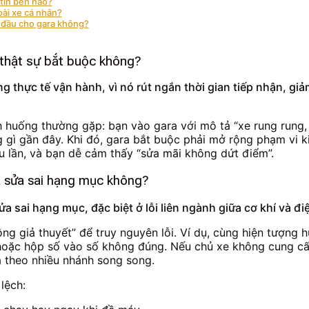
 tin bên nào?
oài xe cá nhân?
ừ đầu cho gara không?
 thật sự bắt buộc không?
ng thực tế vận hành, vì nó rút ngắn thời gian tiếp nhận, gi
nh huống thường gặp: bạn vào gara với mô tả “xe rung rung,
g gì gần đây. Khi đó, gara bắt buộc phải mở rộng phạm vi ki
ều lần, và bạn dễ cảm thấy “sửa mãi không dứt điểm”.
và sửa sai hạng mục không?
ửa sai hạng mục, đặc biệt ở lỗi liên ngành giữa cơ khí và đi
ộng giả thuyết” để truy nguyên lỗi. Ví dụ, cùng hiện tượng 
, hoặc hộp số vào số không đúng. Nếu chủ xe không cung cấp
tra theo nhiều nhánh song song.
lệch: