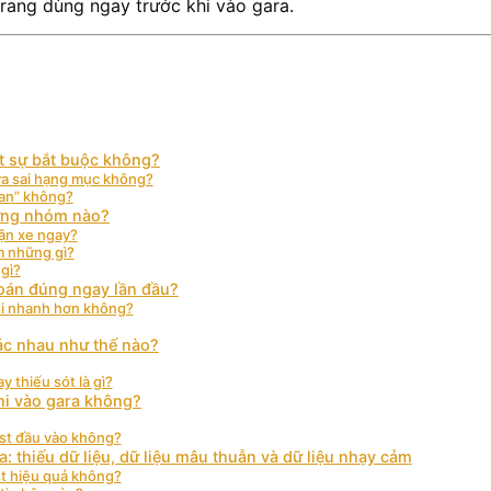
trang dùng ngay trước khi vào gara.
ật sự bắt buộc không?
sửa sai hạng mục không?
ian” không?
hững nhóm nào?
ận xe ngay?
m những gì?
gì?
đoán đúng ngay lần đầu?
ỗi nhanh hơn không?
ác nhau như thế nào?
 thiếu sót là gì?
khi vào gara không?
ist đầu vào không?
: thiếu dữ liệu, dữ liệu mâu thuẫn và dữ liệu nhạy cảm
st hiệu quả không?