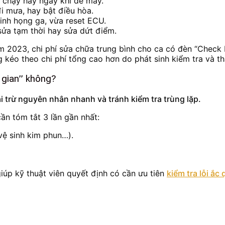
t chạy hay ngay khi đề máy.
đi mưa, hay bật điều hòa.
sinh họng ga, vừa reset ECU.
ửa tạm thời hay sửa dứt điểm.
m 2023, chi phí sửa chữa trung bình cho ca có đèn “Check
éo theo chi phí tổng cao hơn do phát sinh kiểm tra và tha
i gian” không?
ại trừ nguyên nhân nhanh và tránh kiểm tra trùng lặp.
ần tóm tắt 3 lần gần nhất:
vệ sinh kim phun…).
giúp kỹ thuật viên quyết định có cần ưu tiên
kiểm tra lỗi ắc