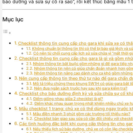
bảo dưỡng và sửa sự cố ra sao”, rồi kết thúc bằng mẫu 1 
Mục lục
Checklist thông tin cung cấp cho gara khi sửa xe có th
Không chuẩn bị thông tin thì có thể bị báo giá lệch và 
Có nên từ chối cung cấp lịch sử sửa chữa vì “mất thời g
Checklist thông tin cung cấp cho gara là gì và gồm n
Nhóm thông tin bắt buộc gồm những gì để gara tiếp nh
Nhóm thông tin nên có giúp chẩn đoán nhanh hơn gồ
Nhóm thông tin nâng cao dành cho ca khó gồm những 
Nên cung cấp thông tin theo thứ tự nào để gara chẩn 
Mô tả triệu chứng theo khung 5W1H có giúp gara bắt l
Nên đưa ngân sách trước hay sau khi gara kiểm tra?
Checklist cho bảo dưỡng định kỳ và sửa chữa sự cố kh
Điểm giống nhau giữa 2 checklist là gì?
Điểm khác nhau quan trọng nhất khiến nhiều chủ xe hay
Mẫu checklist 1 trang: chủ xe có thể dùng ngay trước 
Mẫu điền nhanh 3 phút gồm các trường tối thiểu nào?
Checklist bàn giao sau sửa có cần đối chiếu với checkl
Các tình huống đặc biệt khi cung cấp thông tin cho gara
Nếu thiếu lịch sử bảo dưỡng, chủ xe có còn lập checkli