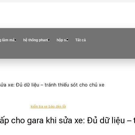
g làm mát
hệ thống phanh
hộp số
Tất cả
ửa xe: Đủ dữ liệu – tránh thiếu sót cho chủ xe
kiểm tra xe báo đèn lỗi
ấp cho gara khi sửa xe: Đủ dữ liệu – 