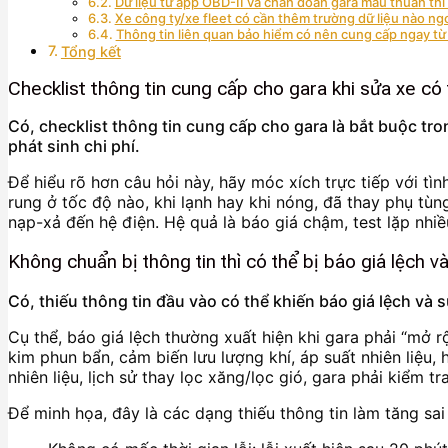
Dữ liệu từ app OBD-II và chẩn đoán gara mâu thuẫn thì
Xe công ty/xe fleet có cần thêm trường dữ liệu nào ng
Thông tin liên quan bảo hiểm có nên cung cấp ngay t
Tổng kết
Checklist thông tin cung cấp cho gara khi sửa xe có
Có, checklist thông tin cung cấp cho gara là bắt buộc tro
phát sinh chi phí.
Để hiểu rõ hơn câu hỏi này, hãy móc xích trực tiếp với tì
rung ở tốc độ nào, khi lạnh hay khi nóng, đã thay phụ tùn
nạp-xả đến hệ điện. Hệ quả là báo giá chậm, test lặp nhi
Không chuẩn bị thông tin thì có thể bị báo giá lệch 
Có, thiếu thông tin đầu vào có thể khiến báo giá lệch và s
Cụ thể, báo giá lệch thường xuất hiện khi gara phải “mở r
kim phun bẩn, cảm biến lưu lượng khí, áp suất nhiên liệu
nhiên liệu, lịch sử thay lọc xăng/lọc gió, gara phải kiểm 
Để minh họa, đây là các dạng thiếu thông tin làm tăng sai 