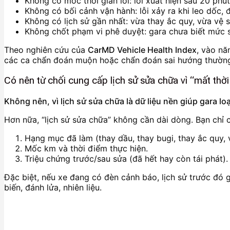
Không có mốc thời gian lỗi: lỗi xuất hiện sau 20 phú
Không có bối cảnh vận hành: lỗi xảy ra khi leo dốc, 
Không có lịch sử gần nhất: vừa thay ắc quy, vừa vệ 
Không chốt phạm vi phê duyệt: gara chưa biết mức s
Theo nghiên cứu của
CarMD Vehicle Health Index
, vào nă
các ca chẩn đoán muộn hoặc chẩn đoán sai hướng thường k
Có nên từ chối cung cấp lịch sử sửa chữa vì “mất thờ
Không nên, vì lịch sử sửa chữa là dữ liệu nền giúp gara lo
Hơn nữa, “lịch sử sửa chữa” không cần dài dòng. Bạn chỉ c
Hạng mục đã làm (thay dầu, thay bugi, thay ắc quy, 
Mốc km và thời điểm thực hiện.
Triệu chứng trước/sau sửa (đã hết hay còn tái phát).
Đặc biệt, nếu xe đang có đèn cảnh báo, lịch sử trước đó 
biến, đánh lửa, nhiên liệu.