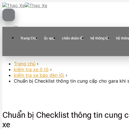
Skip
to
content
Trang Chủ
ắc quy
chẩn đoán lỗi
hệ thống lái
hệ thốn
Trang chủ
›
kiểm tra xe ô tô
›
kiểm tra xe báo đèn lỗi
›
Chuẩn bị Checklist thông tin cung cấp cho gara khi s
Chuẩn bị Checklist thông tin cung c
xe