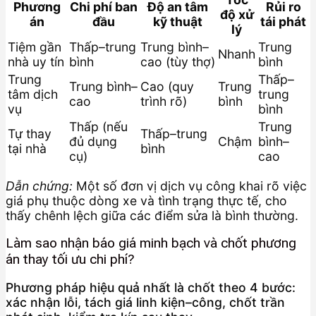
Phương
Chi phí ban
Độ an tâm
Rủi ro
độ xử
án
đầu
kỹ thuật
tái phát
lý
Tiệm gần
Thấp–trung
Trung bình–
Trung
Nhanh
nhà uy tín
bình
cao (tùy thợ)
bình
Trung
Thấp–
Trung bình–
Cao (quy
Trung
tâm dịch
trung
cao
trình rõ)
bình
vụ
bình
Thấp (nếu
Trung
Tự thay
Thấp–trung
đủ dụng
Chậm
bình–
tại nhà
bình
cụ)
cao
Dẫn chứng:
Một số đơn vị dịch vụ công khai rõ việc
giá phụ thuộc dòng xe và tình trạng thực tế, cho
thấy chênh lệch giữa các điểm sửa là bình thường.
Làm sao nhận báo giá minh bạch và chốt phương
án thay tối ưu chi phí?
Phương pháp hiệu quả nhất là chốt theo 4 bước:
xác nhận lỗi, tách giá linh kiện–công, chốt trần