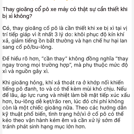
Thay gioăng cổ pô xe máy có thật sự cần thiết khi
bị xì không?
Có
, thay gioăng cổ pô là cần thiết khi xe bị xì tại vị
trí tiếp giáp vì ít nhất 3 lý do: khôi phục độ kín khí
xả, giảm tiếng ồn bất thường và hạn chế hư hại lan
sang cổ pô/bu-lông.
Để hiểu rõ hơn, “cần thay” không đồng nghĩa “thay
ngay trong mọi trường hợp”, mà phụ thuộc mức độ
xì và nguồn gây xì.
Khi gioăng hỏng, khí xả thoát ra ở khớp nối khiến
tiếng pô đanh, to và có thể kèm mùi khó chịu. Nếu
để lâu, áp lực rung và nhiệt làm bề mặt tiếp xúc xấu
hơn, bu-lông dễ kẹt/rão ren, lúc đó chi phí không
còn là một chiếc gioăng nữa. Theo các hướng dẫn
kỹ thuật phổ biến, tình trạng hở/xì ở cổ pô có thể
kéo theo vận hành kém êm và cần xử lý sớm để
tránh phát sinh hạng mục lớn hơn.