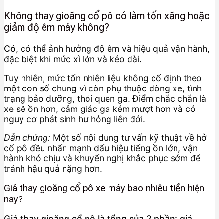
Không thay gioăng cổ pô có làm tốn xăng hoặc
giảm độ êm máy không?
Có
, có thể ảnh hưởng độ êm và hiệu quả vận hành,
đặc biệt khi mức xì lớn và kéo dài.
Tuy nhiên, mức tốn nhiên liệu không cố định theo
một con số chung vì còn phụ thuộc dòng xe, tình
trạng bảo dưỡng, thói quen ga. Điểm chắc chắn là
xe sẽ ồn hơn, cảm giác ga kém mượt hơn và có
nguy cơ phát sinh hư hỏng liên đới.
Dẫn chứng:
Một số nội dung tư vấn kỹ thuật về hở
cổ pô đều nhấn mạnh dấu hiệu tiếng ồn lớn, vận
hành khó chịu và khuyến nghị khắc phục sớm để
tránh hậu quả nặng hơn.
Giá thay gioăng cổ pô xe máy bao nhiêu tiền hiện
nay?
Giá thay gioăng cổ pô là tổng của 2 phần: giá