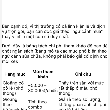
Bên cạnh đó, vì thị trường có cả linh kiện lẻ và dịch
vụ trọn gói, bạn cần đọc giá theo “ngữ cảnh mua”
thay vì nhìn một con số duy nhất.
Dưới đây là
bảng tách chi phí tham khảo
để bạn dễ
chốt ngân sách (bảng mô tả các mức phổ biến theo
ngữ cảnh sửa chữa, không phải báo giá cố định cho
mọi xe):
Mức tham
Hạng mục
Ghi chú
khảo
Gioăng cổ
Thấy trên sàn với mức
~5.000 –
pô lẻ (phổ
rất thấp ở mẫu phổ
30.000đ/chiếc
thông)
thông.
Gioăng
Giá rẻ theo số lượng,
Tính theo
theo
không phản ánh chi phí
combo
bộ/pack lớn
sửa lẻ tại tiệm.