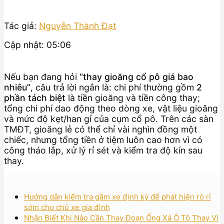
Tác giả:
Nguyễn Thành Đạt
Cập nhật: 05:06
Nếu bạn đang hỏi
“thay gioăng cổ pô giá bao
nhiêu”
, câu trả lời ngắn là: chi phí thường gồm
2
phần tách biệt
là tiền gioăng và tiền công thay;
tổng chi phí dao động theo dòng xe, vật liệu gioăng
và mức độ kẹt/han gỉ của cụm cổ pô. Trên các sàn
TMĐT, gioăng lẻ có thể chỉ vài nghìn đồng một
chiếc, nhưng tổng tiền ở tiệm luôn cao hơn vì có
công tháo lắp, xử lý rỉ sét và kiểm tra độ kín sau
thay.
Hướng dẫn kiểm tra gầm xe định kỳ để phát hiện rò rỉ
sớm cho chủ xe gia đình
Nhận Biết Khi Nào Cần Thay Đoạn Ống Xả Ô Tô Thay Vì