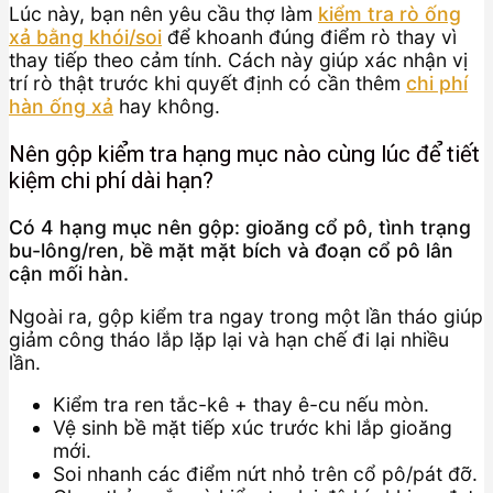
Lúc này, bạn nên yêu cầu thợ làm
kiểm tra rò ống
xả bằng khói/soi
để khoanh đúng điểm rò thay vì
thay tiếp theo cảm tính. Cách này giúp xác nhận vị
trí rò thật trước khi quyết định có cần thêm
chi phí
hàn ống xả
hay không.
Nên gộp kiểm tra hạng mục nào cùng lúc để tiết
kiệm chi phí dài hạn?
Có 4 hạng mục nên gộp: gioăng cổ pô, tình trạng
bu-lông/ren, bề mặt mặt bích và đoạn cổ pô lân
cận mối hàn.
Ngoài ra, gộp kiểm tra ngay trong một lần tháo giúp
giảm công tháo lắp lặp lại và hạn chế đi lại nhiều
lần.
Kiểm tra ren tắc-kê + thay ê-cu nếu mòn.
Vệ sinh bề mặt tiếp xúc trước khi lắp gioăng
mới.
Soi nhanh các điểm nứt nhỏ trên cổ pô/pát đỡ.