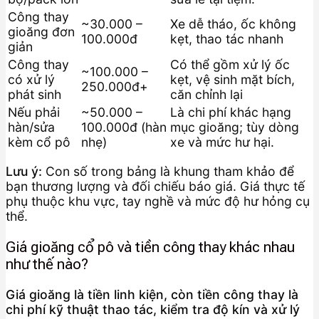
Công thay
~30.000 –
Xe dễ tháo, ốc không
gioăng đơn
100.000đ
kẹt, thao tác nhanh
giản
Công thay
Có thể gồm xử lý ốc
~100.000 –
có xử lý
kẹt, vệ sinh mặt bích,
250.000đ+
phát sinh
căn chỉnh lại
Nếu phải
~50.000 –
Là chi phí khác hạng
hàn/sửa
100.000đ (hàn
mục gioăng; tùy dòng
kèm cổ pô
nhẹ)
xe và mức hư hại.
Lưu ý:
Con số trong bảng là khung tham khảo để
bạn thương lượng và đối chiếu báo giá. Giá thực tế
phụ thuộc khu vực, tay nghề và mức độ hư hỏng cụ
thể.
Giá gioăng cổ pô và tiền công thay khác nhau
như thế nào?
Giá gioăng là tiền linh kiện, còn tiền công thay là
chi phí kỹ thuật thao tác, kiểm tra độ kín và xử lý