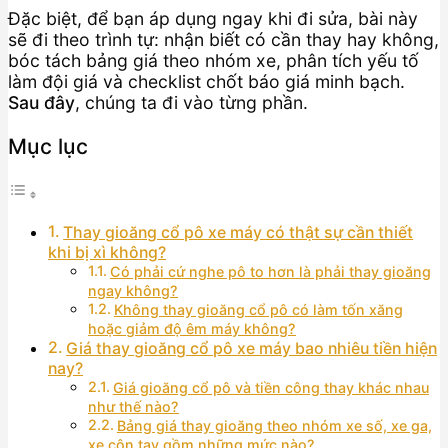
Đặc biệt, để bạn áp dụng ngay khi đi sửa, bài này
sẽ đi theo trình tự: nhận biết có cần thay hay không,
bóc tách bảng giá theo nhóm xe, phân tích yếu tố
làm đội giá và checklist chốt báo giá minh bạch.
Sau đây
, chúng ta đi vào từng phần.
Mục lục
Thay gioăng cổ pô xe máy có thật sự cần thiết
khi bị xì không?
Có phải cứ nghe pô to hơn là phải thay gioăng
ngay không?
Không thay gioăng cổ pô có làm tốn xăng
hoặc giảm độ êm máy không?
Giá thay gioăng cổ pô xe máy bao nhiêu tiền hiện
nay?
Giá gioăng cổ pô và tiền công thay khác nhau
như thế nào?
Bảng giá thay gioăng theo nhóm xe số, xe ga,
xe côn tay gồm những mức nào?