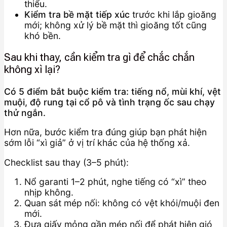
thiểu.
Kiểm tra bề mặt tiếp xúc
trước khi lắp gioăng
mới; không xử lý bề mặt thì gioăng tốt cũng
khó bền.
Sau khi thay, cần kiểm tra gì để chắc chắn
không xì lại?
Có 5 điểm bắt buộc kiểm tra: tiếng nổ, mùi khí, vệt
muội, độ rung tại cổ pô và tình trạng ốc sau chạy
thử ngắn.
Hơn nữa, bước kiểm tra đúng giúp bạn phát hiện
sớm lỗi “xì giả” ở vị trí khác của hệ thống xả.
Checklist sau thay (3–5 phút):
Nổ garanti 1–2 phút, nghe tiếng có “xì” theo
nhịp không.
Quan sát mép nối: không có vệt khói/muội đen
mới.
Đưa giấy mỏng gần mép nối để phát hiện gió