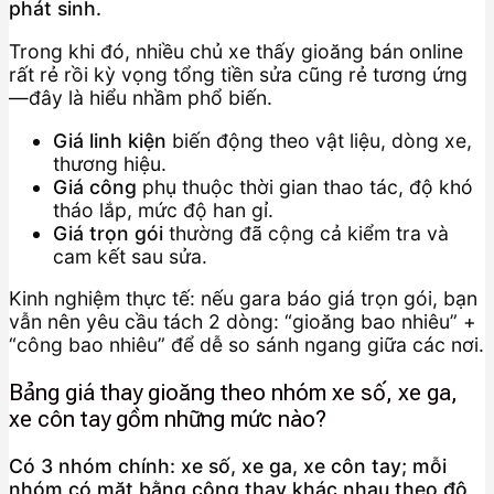
phát sinh.
Trong khi đó, nhiều chủ xe thấy gioăng bán online
rất rẻ rồi kỳ vọng tổng tiền sửa cũng rẻ tương ứng
—đây là hiểu nhầm phổ biến.
Giá linh kiện
biến động theo vật liệu, dòng xe,
thương hiệu.
Giá công
phụ thuộc thời gian thao tác, độ khó
tháo lắp, mức độ han gỉ.
Giá trọn gói
thường đã cộng cả kiểm tra và
cam kết sau sửa.
Kinh nghiệm thực tế: nếu gara báo giá trọn gói, bạn
vẫn nên yêu cầu tách 2 dòng: “gioăng bao nhiêu” +
“công bao nhiêu” để dễ so sánh ngang giữa các nơi.
Bảng giá thay gioăng theo nhóm xe số, xe ga,
xe côn tay gồm những mức nào?
Có 3 nhóm chính: xe số, xe ga, xe côn tay; mỗi
nhóm có mặt bằng công thay khác nhau theo độ