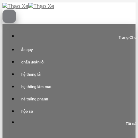
Skip
to
content
Trang Chủ
ắc quy
chẩn đoán lỗi
hệ thống lái
hệ thống làm mát
hệ thống phanh
hộp số
Tất cả