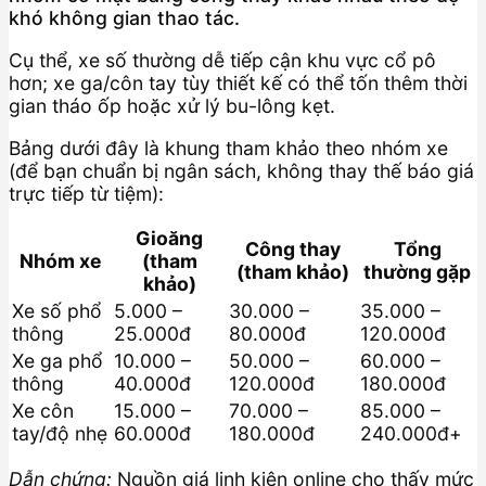
khó không gian thao tác.
Cụ thể, xe số thường dễ tiếp cận khu vực cổ pô
hơn; xe ga/côn tay tùy thiết kế có thể tốn thêm thời
gian tháo ốp hoặc xử lý bu-lông kẹt.
Bảng dưới đây là khung tham khảo theo nhóm xe
(để bạn chuẩn bị ngân sách, không thay thế báo giá
trực tiếp từ tiệm):
Gioăng
Công thay
Tổng
Nhóm xe
(tham
(tham khảo)
thường gặp
khảo)
Xe số phổ
5.000 –
30.000 –
35.000 –
thông
25.000đ
80.000đ
120.000đ
Xe ga phổ
10.000 –
50.000 –
60.000 –
thông
40.000đ
120.000đ
180.000đ
Xe côn
15.000 –
70.000 –
85.000 –
tay/độ nhẹ
60.000đ
180.000đ
240.000đ+
Dẫn chứng:
Nguồn giá linh kiện online cho thấy mức