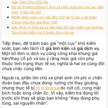
Hàn Tạm Cho Chủ Xe
Bỏ túi 9 mẹo chống rỉ ống xả hiệu quả cho chủ xe: bền
hơn, ít tốn chi phí
Nhận diện nguy cơ ngộ độc CO và 12 lưu ý an toàn
trong nhà cho gia đình Việt
Xác định rò ống xả có gây báo lỗi cảm biến oxy không:
Quy trình kiểm tra 5 bước cho chủ xe
Tiếp theo, để tránh báo giá “một cục” khó kiểm
soát, bạn nên tách rõ
giá linh kiện
và
giá dịch vụ
.
Một số đơn vị dịch vụ cũng công khai khung giá
hàn/thay cổ pô và lưu ý rằng mức giá còn phụ
thuộc tình trạng thực tế xe, nghĩa là hai xe cùng đời
chưa chắc cùng tiền.
Ngoài ra, phần lớn chủ xe phát sinh chi phí vì chẩn
đoán ban đầu chưa đúng: tưởng chỉ thay gioăng
nhưng thực tế bị
rò rỉ ống xả
do nứt cổ, cong mặt
bích hoặc long chân ốc. Vì vậy, kiểm tra đúng lỗi
trước khi thay sẽ giúp bạn không “thay đúng phụ
tùng, sai nguyên nhân”.