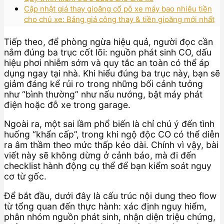
Cập nhật giá thay gioăng cổ pô xe máy bao nhiêu tiền
cho chủ xe: Bảng giá công thay & tiền gioăng mới nhất
Tiếp theo, để phòng ngừa hiệu quả, người đọc cần
nắm đúng ba trục cốt lõi: nguồn phát sinh CO, dấu
hiệu phơi nhiễm sớm và quy tắc an toàn có thể áp
dụng ngay tại nhà. Khi hiểu đúng ba trục này, bạn sẽ
giảm đáng kể rủi ro trong những bối cảnh tưởng
như “bình thường” như nấu nướng, bật máy phát
điện hoặc đỗ xe trong garage.
Ngoài ra, một sai lầm phổ biến là chỉ chú ý đến tình
huống “khẩn cấp”, trong khi ngộ độc CO có thể diễn
ra âm thầm theo mức thấp kéo dài. Chính vì vậy, bài
viết này sẽ không dừng ở cảnh báo, mà đi đến
checklist hành động cụ thể để bạn kiểm soát nguy
cơ từ gốc.
Để bắt đầu, dưới đây là cấu trúc nội dung theo flow
từ tổng quan đến thực hành: xác định nguy hiểm,
phân nhóm nguồn phát sinh, nhận diện triệu chứng,