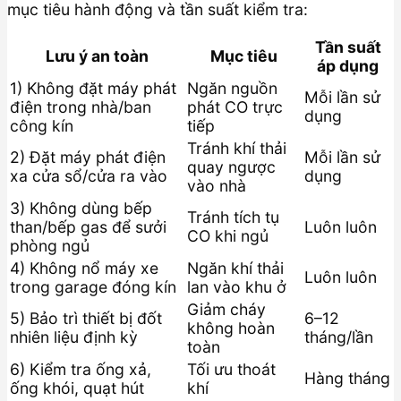
mục tiêu hành động và tần suất kiểm tra:
Tần suất
Lưu ý an toàn
Mục tiêu
áp dụng
1) Không đặt máy phát
Ngăn nguồn
Mỗi lần sử
điện trong nhà/ban
phát CO trực
dụng
công kín
tiếp
Tránh khí thải
2) Đặt máy phát điện
Mỗi lần sử
quay ngược
xa cửa sổ/cửa ra vào
dụng
vào nhà
3) Không dùng bếp
Tránh tích tụ
than/bếp gas để sưởi
Luôn luôn
CO khi ngủ
phòng ngủ
4) Không nổ máy xe
Ngăn khí thải
Luôn luôn
trong garage đóng kín
lan vào khu ở
Giảm cháy
5) Bảo trì thiết bị đốt
6–12
không hoàn
nhiên liệu định kỳ
tháng/lần
toàn
6) Kiểm tra ống xả,
Tối ưu thoát
Hàng tháng
ống khói, quạt hút
khí