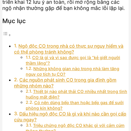
triển khai 12 lưu ý an toàn, rồi mở rộng bằng các
ngộ nhận thường gặp để bạn không mắc lỗi lặp lại.
Mục lục
Ngộ độc CO trong nhà có thực sự nguy hiểm và
có thể phòng tránh không?
CO là gì và vì sao được gọi là “kẻ giết người
thầm lặng”?
Những không gian nào trong nhà làm tăng
nguy cơ tích tụ CO?
Các nguồn phát sinh CO trong gia đình gồm
những nhóm nào?
Thiết bị nào phát thải CO nhiều nhất trong tình
huống mất điện?
Có nên dùng bếp than hoặc bếp gas để sưởi
phòng kín không?
Dấu hiệu ngộ độc CO là gì và khi nào cần gọi cấp
cứu ngay?
Triệu chứng ngộ độc CO khác gì với cảm cúm
thông thường?