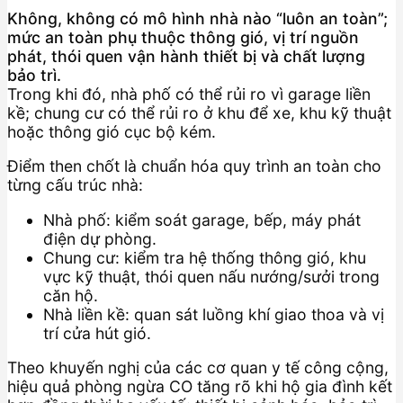
Không, không có mô hình nhà nào “luôn an toàn”;
mức an toàn phụ thuộc thông gió, vị trí nguồn
phát, thói quen vận hành thiết bị và chất lượng
bảo trì.
Trong khi đó, nhà phố có thể rủi ro vì garage liền
kề; chung cư có thể rủi ro ở khu để xe, khu kỹ thuật
hoặc thông gió cục bộ kém.
Điểm then chốt là chuẩn hóa quy trình an toàn cho
từng cấu trúc nhà:
Nhà phố: kiểm soát garage, bếp, máy phát
điện dự phòng.
Chung cư: kiểm tra hệ thống thông gió, khu
vực kỹ thuật, thói quen nấu nướng/sưởi trong
căn hộ.
Nhà liền kề: quan sát luồng khí giao thoa và vị
trí cửa hút gió.
Theo khuyến nghị của các cơ quan y tế công cộng,
hiệu quả phòng ngừa CO tăng rõ khi hộ gia đình kết