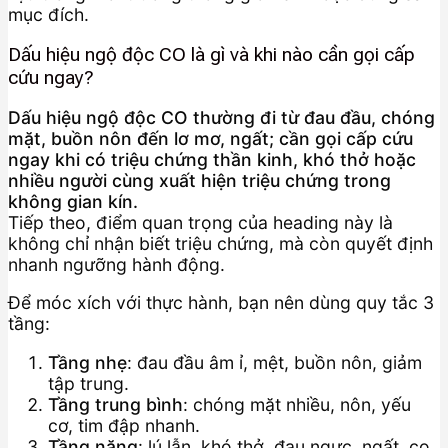
mục đích.
Dấu hiệu ngộ độc CO là gì và khi nào cần gọi cấp
cứu ngay?
Dấu hiệu ngộ độc CO thường đi từ đau đầu, chóng
mặt, buồn nôn đến lơ mơ, ngất; cần gọi cấp cứu
ngay khi có triệu chứng thần kinh, khó thở hoặc
nhiều người cùng xuất hiện triệu chứng trong
không gian kín.
Tiếp theo, điểm quan trọng của heading này là
không chỉ nhận biết triệu chứng, mà còn quyết định
nhanh ngưỡng hành động.
Để móc xích với thực hành, bạn nên dùng quy tắc 3
tầng:
Tầng nhẹ
: đau đầu âm ỉ, mệt, buồn nôn, giảm
tập trung.
Tầng trung bình
: chóng mặt nhiều, nôn, yếu
cơ, tim đập nhanh.
Tầng nặng
: lú lẫn, khó thở, đau ngực, ngất, co