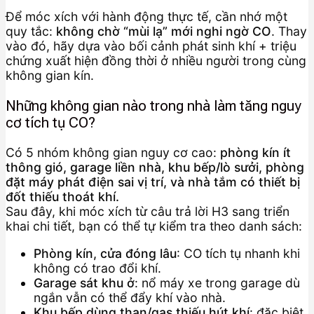
Để móc xích với hành động thực tế, cần nhớ một
quy tắc:
không chờ “mùi lạ” mới nghi ngờ CO
. Thay
vào đó, hãy dựa vào bối cảnh phát sinh khí + triệu
chứng xuất hiện đồng thời ở nhiều người trong cùng
không gian kín.
Những không gian nào trong nhà làm tăng nguy
cơ tích tụ CO?
Có 5 nhóm không gian nguy cơ cao:
phòng kín ít
thông gió, garage liền nhà, khu bếp/lò sưởi, phòng
đặt máy phát điện sai vị trí, và nhà tắm có thiết bị
đốt thiếu thoát khí.
Sau đây, khi móc xích từ câu trả lời H3 sang triển
khai chi tiết, bạn có thể tự kiểm tra theo danh sách:
Phòng kín, cửa đóng lâu
: CO tích tụ nhanh khi
không có trao đổi khí.
Garage sát khu ở
: nổ máy xe trong garage dù
ngắn vẫn có thể đẩy khí vào nhà.
Khu bếp dùng than/gas thiếu hút khí
: đặc biệt