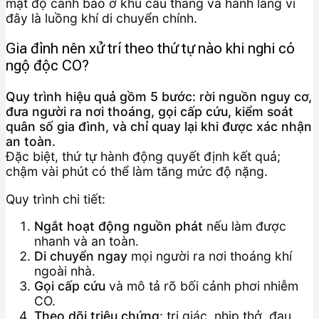
mật độ cảnh báo ở khu cầu thang và hành lang vì
đây là luồng khí di chuyển chính.
Gia đình nên xử trí theo thứ tự nào khi nghi có
ngộ độc CO?
Quy trình hiệu quả gồm 5 bước: rời nguồn nguy cơ,
đưa người ra nơi thoáng, gọi cấp cứu, kiểm soát
quân số gia đình, và chỉ quay lại khi được xác nhận
an toàn.
Đặc biệt, thứ tự hành động quyết định kết quả;
chậm vài phút có thể làm tăng mức độ nặng.
Quy trình chi tiết:
Ngắt hoạt động nguồn phát
nếu làm được
nhanh và an toàn.
Di chuyển ngay
mọi người ra nơi thoáng khí
ngoài nhà.
Gọi cấp cứu
và mô tả rõ bối cảnh phơi nhiễm
CO.
Theo dõi triệu chứng
: tri giác, nhịp thở, đau