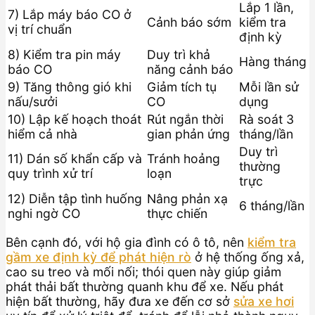
Lắp 1 lần,
7) Lắp máy báo CO ở
Cảnh báo sớm
kiểm tra
vị trí chuẩn
định kỳ
8) Kiểm tra pin máy
Duy trì khả
Hàng tháng
báo CO
năng cảnh báo
9) Tăng thông gió khi
Giảm tích tụ
Mỗi lần sử
nấu/sưởi
CO
dụng
10) Lập kế hoạch thoát
Rút ngắn thời
Rà soát 3
hiểm cả nhà
gian phản ứng
tháng/lần
Duy trì
11) Dán số khẩn cấp và
Tránh hoảng
thường
quy trình xử trí
loạn
trực
12) Diễn tập tình huống
Nâng phản xạ
6 tháng/lần
nghi ngờ CO
thực chiến
Bên cạnh đó, với hộ gia đình có ô tô, nên
kiểm tra
gầm xe định kỳ để phát hiện rò
ở hệ thống ống xả,
cao su treo và mối nối; thói quen này giúp giảm
phát thải bất thường quanh khu để xe. Nếu phát
hiện bất thường, hãy đưa xe đến cơ sở
sửa xe hơi