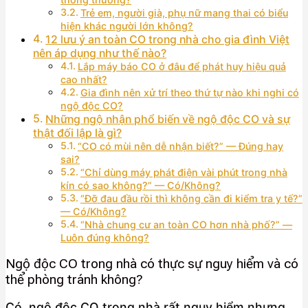
Trẻ em, người già, phụ nữ mang thai có biểu
hiện khác người lớn không?
12 lưu ý an toàn CO trong nhà cho gia đình Việt
nên áp dụng như thế nào?
Lắp máy báo CO ở đâu để phát huy hiệu quả
cao nhất?
Gia đình nên xử trí theo thứ tự nào khi nghi có
ngộ độc CO?
Những ngộ nhận phổ biến về ngộ độc CO và sự
thật đối lập là gì?
“CO có mùi nên dễ nhận biết?” — Đúng hay
sai?
“Chỉ dùng máy phát điện vài phút trong nhà
kín có sao không?” — Có/Không?
“Đỡ đau đầu rồi thì không cần đi kiểm tra y tế?”
— Có/Không?
“Nhà chung cư an toàn CO hơn nhà phố?” —
Luôn đúng không?
Ngộ độc CO trong nhà có thực sự nguy hiểm và có
thể phòng tránh không?
Có, ngộ độc CO trong nhà rất nguy hiểm nhưng