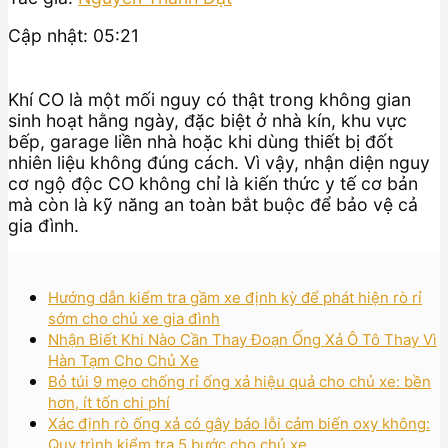
Cập nhật: 05:21
Khí CO là một mối nguy có thật trong không gian
sinh hoạt hằng ngày, đặc biệt ở nhà kín, khu vực
bếp, garage liền nhà hoặc khi dùng thiết bị đốt
nhiên liệu không đúng cách. Vì vậy, nhận diện nguy
cơ ngộ độc CO không chỉ là kiến thức y tế cơ bản
mà còn là kỹ năng an toàn bắt buộc để bảo vệ cả
gia đình.
Hướng dẫn kiểm tra gầm xe định kỳ để phát hiện rò rỉ
sớm cho chủ xe gia đình
Nhận Biết Khi Nào Cần Thay Đoạn Ống Xả Ô Tô Thay Vì
Hàn Tạm Cho Chủ Xe
Bỏ túi 9 mẹo chống rỉ ống xả hiệu quả cho chủ xe: bền
hơn, ít tốn chi phí
Xác định rò ống xả có gây báo lỗi cảm biến oxy không:
Quy trình kiểm tra 5 bước cho chủ xe