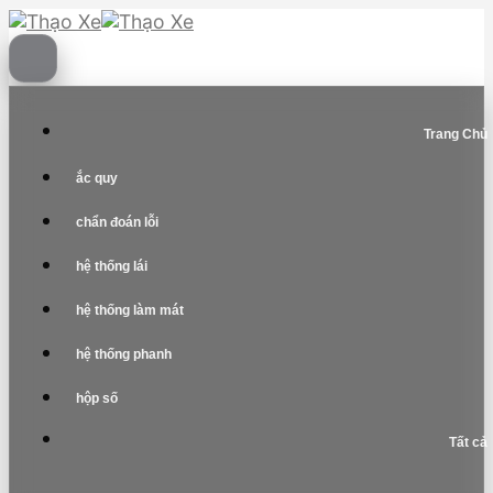
Skip
to
content
Trang Chủ
ắc quy
chẩn đoán lỗi
hệ thống lái
hệ thống làm mát
hệ thống phanh
hộp số
Tất cả