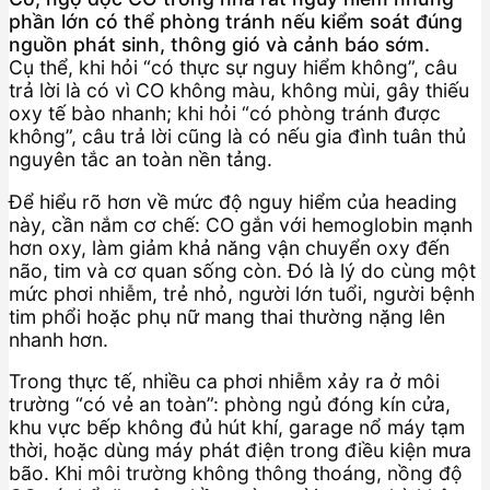
phần lớn có thể phòng tránh nếu kiểm soát đúng
nguồn phát sinh, thông gió và cảnh báo sớm.
Cụ thể, khi hỏi “có thực sự nguy hiểm không”, câu
trả lời là có vì CO không màu, không mùi, gây thiếu
oxy tế bào nhanh; khi hỏi “có phòng tránh được
không”, câu trả lời cũng là có nếu gia đình tuân thủ
nguyên tắc an toàn nền tảng.
Để hiểu rõ hơn về mức độ nguy hiểm của heading
này, cần nắm cơ chế: CO gắn với hemoglobin mạnh
hơn oxy, làm giảm khả năng vận chuyển oxy đến
não, tim và cơ quan sống còn. Đó là lý do cùng một
mức phơi nhiễm, trẻ nhỏ, người lớn tuổi, người bệnh
tim phổi hoặc phụ nữ mang thai thường nặng lên
nhanh hơn.
Trong thực tế, nhiều ca phơi nhiễm xảy ra ở môi
trường “có vẻ an toàn”: phòng ngủ đóng kín cửa,
khu vực bếp không đủ hút khí, garage nổ máy tạm
thời, hoặc dùng máy phát điện trong điều kiện mưa
bão. Khi môi trường không thông thoáng, nồng độ