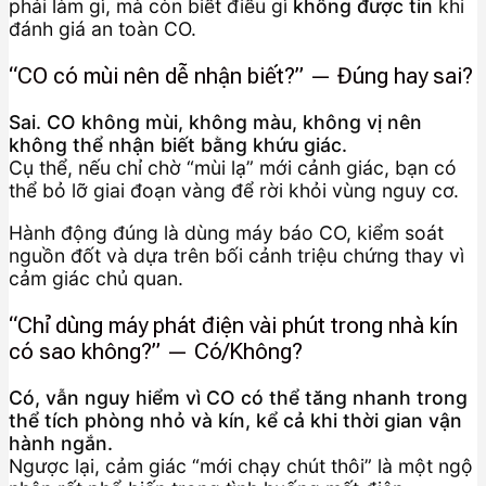
phải làm gì, mà còn biết điều gì
không được tin
khi
đánh giá an toàn CO.
“CO có mùi nên dễ nhận biết?” — Đúng hay sai?
Sai. CO không mùi, không màu, không vị nên
không thể nhận biết bằng khứu giác.
Cụ thể, nếu chỉ chờ “mùi lạ” mới cảnh giác, bạn có
thể bỏ lỡ giai đoạn vàng để rời khỏi vùng nguy cơ.
Hành động đúng là dùng máy báo CO, kiểm soát
nguồn đốt và dựa trên bối cảnh triệu chứng thay vì
cảm giác chủ quan.
“Chỉ dùng máy phát điện vài phút trong nhà kín
có sao không?” — Có/Không?
Có, vẫn nguy hiểm vì CO có thể tăng nhanh trong
thể tích phòng nhỏ và kín, kể cả khi thời gian vận
hành ngắn.
Ngược lại, cảm giác “mới chạy chút thôi” là một ngộ