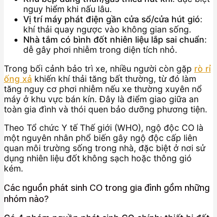
nguy hiểm khi nấu lâu.
Vị trí máy phát điện gần cửa sổ/cửa hút gió
:
khí thải quay ngược vào không gian sống.
Nhà tắm có bình đốt nhiên liệu lắp sai chuẩn
:
dễ gây phơi nhiễm trong diện tích nhỏ.
Trong bối cảnh bảo trì xe, nhiều người còn gặp
rò rỉ
ống xả
khiến khí thải tăng bất thường, từ đó làm
tăng nguy cơ phơi nhiễm nếu xe thường xuyên nổ
máy ở khu vực bán kín. Đây là điểm giao giữa an
toàn gia đình và thói quen bảo dưỡng phương tiện.
Theo Tổ chức Y tế Thế giới (WHO), ngộ độc CO là
một nguyên nhân phổ biến gây ngộ độc cấp liên
quan môi trường sống trong nhà, đặc biệt ở nơi sử
dụng nhiên liệu đốt không sạch hoặc thông gió
kém.
Các nguồn phát sinh CO trong gia đình gồm những
nhóm nào?