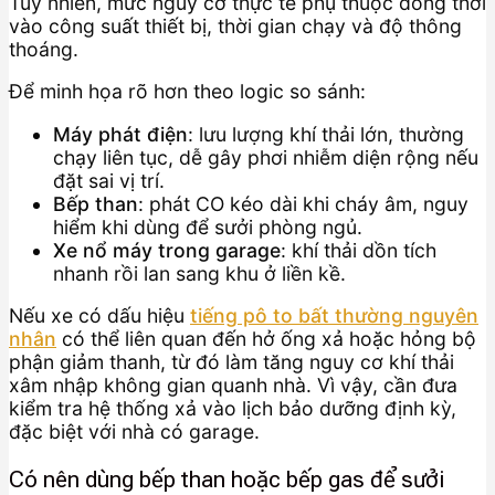
Tuy nhiên, mức nguy cơ thực tế phụ thuộc đồng thời
vào công suất thiết bị, thời gian chạy và độ thông
thoáng.
Để minh họa rõ hơn theo logic so sánh:
Máy phát điện
: lưu lượng khí thải lớn, thường
chạy liên tục, dễ gây phơi nhiễm diện rộng nếu
đặt sai vị trí.
Bếp than
: phát CO kéo dài khi cháy âm, nguy
hiểm khi dùng để sưởi phòng ngủ.
Xe nổ máy trong garage
: khí thải dồn tích
nhanh rồi lan sang khu ở liền kề.
Nếu xe có dấu hiệu
tiếng pô to bất thường nguyên
nhân
có thể liên quan đến hở ống xả hoặc hỏng bộ
phận giảm thanh, từ đó làm tăng nguy cơ khí thải
xâm nhập không gian quanh nhà. Vì vậy, cần đưa
kiểm tra hệ thống xả vào lịch bảo dưỡng định kỳ,
đặc biệt với nhà có garage.
Có nên dùng bếp than hoặc bếp gas để sưởi