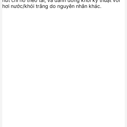
nứt chỉ hở theo tải, và đánh đồng khói kỹ thuật với
hơi nước/khói trắng do nguyên nhân khác.