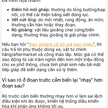
Để minh họa nhanh:
Điểm hở mối ghép:
thường do lỏng bulông/kẹp
nối, có thể cải thiện bằng siết đúng lực.
Vết nứt ống:
do mỏi nhiệt, rung động, ăn mòn;
thường cần hàn hoặc thay đoạn.
Rò gioăng:
vật liệu gioăng chai cứng/biến
dạng; thường thay gioăng là giải pháp chính.
Nếu bạn hỏi “
thay gioăng cổ pô giá bao nhiêu
”, thì
câu trả lời phụ thuộc dòng xe, vật tư chính
hãng/aftermarket và công tháo lắp. Mức giá có thể
dao động từ vài trăm nghìn đến hơn một triệu đồng
cho xe phổ thông, chưa tính phát sinh nếu bề mặt
tiếp giáp đã biến dạng cần xử lý thêm.
Vì sao rò ở đoạn trước cảm biến lại “nhạy” hơn
đoạn sau?
Rò trước cảm biến thường nhạy hơn vì làm sai lệch
điều kiện khí đo được, khiến hệ thống điều khiển
hòa khí phản ứng không tối ưu.