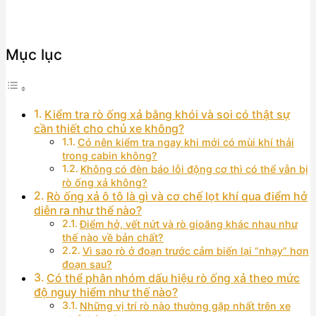
Mục lục
Kiểm tra rò ống xả bằng khói và soi có thật sự
cần thiết cho chủ xe không?
Có nên kiểm tra ngay khi mới có mùi khí thải
trong cabin không?
Không có đèn báo lỗi động cơ thì có thể vẫn bị
rò ống xả không?
Rò ống xả ô tô là gì và cơ chế lọt khí qua điểm hở
diễn ra như thế nào?
Điểm hở, vết nứt và rò gioăng khác nhau như
thế nào về bản chất?
Vì sao rò ở đoạn trước cảm biến lại “nhạy” hơn
đoạn sau?
Có thể phân nhóm dấu hiệu rò ống xả theo mức
độ nguy hiểm như thế nào?
Những vị trí rò nào thường gặp nhất trên xe