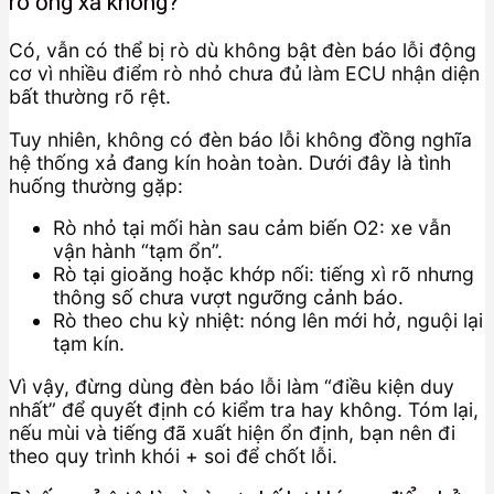
rò ống xả không?
Có, vẫn có thể bị rò dù không bật đèn báo lỗi động
cơ vì nhiều điểm rò nhỏ chưa đủ làm ECU nhận diện
bất thường rõ rệt.
Tuy nhiên, không có đèn báo lỗi không đồng nghĩa
hệ thống xả đang kín hoàn toàn. Dưới đây là tình
huống thường gặp:
Rò nhỏ tại mối hàn sau cảm biến O2: xe vẫn
vận hành “tạm ổn”.
Rò tại gioăng hoặc khớp nối: tiếng xì rõ nhưng
thông số chưa vượt ngưỡng cảnh báo.
Rò theo chu kỳ nhiệt: nóng lên mới hở, nguội lại
tạm kín.
Vì vậy, đừng dùng đèn báo lỗi làm “điều kiện duy
nhất” để quyết định có kiểm tra hay không. Tóm lại,
nếu mùi và tiếng đã xuất hiện ổn định, bạn nên đi
theo quy trình khói + soi để chốt lỗi.