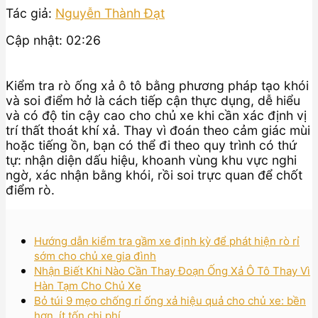
Tác giả:
Nguyễn Thành Đạt
Cập nhật: 02:26
Kiểm tra rò ống xả ô tô bằng phương pháp tạo khói
và soi điểm hở là cách tiếp cận thực dụng, dễ hiểu
và có độ tin cậy cao cho chủ xe khi cần xác định vị
trí thất thoát khí xả. Thay vì đoán theo cảm giác mùi
hoặc tiếng ồn, bạn có thể đi theo quy trình có thứ
tự: nhận diện dấu hiệu, khoanh vùng khu vực nghi
ngờ, xác nhận bằng khói, rồi soi trực quan để chốt
điểm rò.
Hướng dẫn kiểm tra gầm xe định kỳ để phát hiện rò rỉ
sớm cho chủ xe gia đình
Nhận Biết Khi Nào Cần Thay Đoạn Ống Xả Ô Tô Thay Vì
Hàn Tạm Cho Chủ Xe
Bỏ túi 9 mẹo chống rỉ ống xả hiệu quả cho chủ xe: bền
hơn, ít tốn chi phí