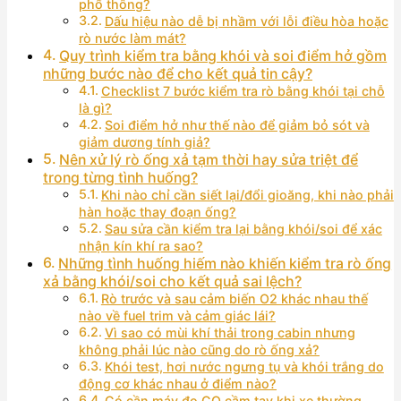
phổ thông?
Dấu hiệu nào dễ bị nhầm với lỗi điều hòa hoặc
rò nước làm mát?
Quy trình kiểm tra bằng khói và soi điểm hở gồm
những bước nào để cho kết quả tin cậy?
Checklist 7 bước kiểm tra rò bằng khói tại chỗ
là gì?
Soi điểm hở như thế nào để giảm bỏ sót và
giảm dương tính giả?
Nên xử lý rò ống xả tạm thời hay sửa triệt để
trong từng tình huống?
Khi nào chỉ cần siết lại/đổi gioăng, khi nào phải
hàn hoặc thay đoạn ống?
Sau sửa cần kiểm tra lại bằng khói/soi để xác
nhận kín khí ra sao?
Những tình huống hiếm nào khiến kiểm tra rò ống
xả bằng khói/soi cho kết quả sai lệch?
Rò trước và sau cảm biến O2 khác nhau thế
nào về fuel trim và cảm giác lái?
Vì sao có mùi khí thải trong cabin nhưng
không phải lúc nào cũng do rò ống xả?
Khói test, hơi nước ngưng tụ và khói trắng do
động cơ khác nhau ở điểm nào?
Có cần máy đo CO cầm tay khi xe thường