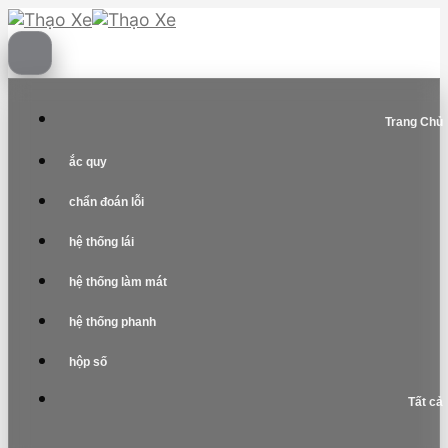
Skip
to
content
Trang Chủ
ắc quy
chẩn đoán lỗi
hệ thống lái
hệ thống làm mát
hệ thống phanh
hộp số
Tất cả