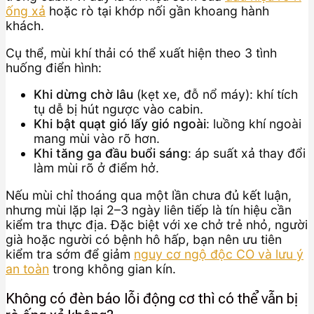
ống xả
hoặc rò tại khớp nối gần khoang hành
khách.
Cụ thể, mùi khí thải có thể xuất hiện theo 3 tình
huống điển hình:
Khi dừng chờ lâu
(kẹt xe, đỗ nổ máy): khí tích
tụ dễ bị hút ngược vào cabin.
Khi bật quạt gió lấy gió ngoài
: luồng khí ngoài
mang mùi vào rõ hơn.
Khi tăng ga đầu buổi sáng
: áp suất xả thay đổi
làm mùi rõ ở điểm hở.
Nếu mùi chỉ thoáng qua một lần chưa đủ kết luận,
nhưng mùi lặp lại 2–3 ngày liên tiếp là tín hiệu cần
kiểm tra thực địa. Đặc biệt với xe chở trẻ nhỏ, người
già hoặc người có bệnh hô hấp, bạn nên ưu tiên
kiểm tra sớm để giảm
nguy cơ ngộ độc CO và lưu ý
an toàn
trong không gian kín.
Không có đèn báo lỗi động cơ thì có thể vẫn bị