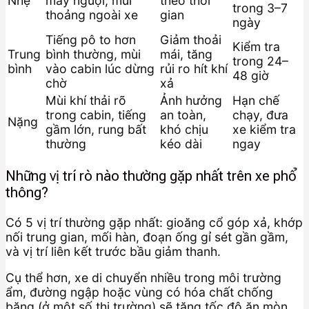
Nhẹ
máy nguội, mùi
theo thời
trong 3–7
thoảng ngoài xe
gian
ngày
Tiếng pô to hơn
Giảm thoải
Kiểm tra
Trung
bình thường, mùi
mái, tăng
trong 24–
bình
vào cabin lúc dừng
rủi ro hít khí
48 giờ
chờ
xả
Mùi khí thải rõ
Ảnh hưởng
Hạn chế
trong cabin, tiếng
an toàn,
chạy, đưa
Nặng
gầm lớn, rung bất
khó chịu
xe kiểm tra
thường
kéo dài
ngay
Những vị trí rò nào thường gặp nhất trên xe phổ
thông?
Có 5 vị trí thường gặp nhất: gioăng cổ góp xả, khớp
nối trung gian, mối hàn, đoạn ống gỉ sét gần gầm,
và vị trí liên kết trước bầu giảm thanh.
Cụ thể hơn, xe di chuyển nhiều trong môi trường
ẩm, đường ngập hoặc vùng có hóa chất chống
băng (ở một số thị trường) sẽ tăng tốc độ ăn mòn