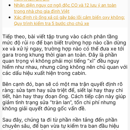
Nhận diện nguy cơ ngộ độc CO và 12 lưu ý an toàn
trong nhà cho gia đình Việt
Xác định rò ống xả có gây báo lỗi cảm biến oxy không:
Quy trình kiểm tra 5 bước cho chủ xe
Tiếp theo, bài viết tập trung vào cách phân tầng
mức độ rủi ro để bạn biết trường hợp nào cần dừng
xe và xử lý ngay, trường hợp nào có thể đưa xe tới
gara trong khung thời gian an toàn. Đây là phần
quan trọng vì không phải mọi tiếng “xì” đều nguy
hiểm như nhau, nhưng cũng không nên chủ quan với
các dấu hiệu xuất hiện trong cabin.
Bên cạnh đó, bạn sẽ có một ma trận quyết định rõ
ràng: sửa tạm hay sửa triệt để, siết lại hay thay chi
tiết, hàn hay thay đoạn ống. Cách tiếp cận này giúp
giảm tình trạng sửa “tràn lan”, tốn chi phí nhưng
không giải quyết đúng gốc vấn đề.
Sau đây, chúng ta đi từ phần nền tảng đến phần
chuyên sâu, để bạn vừa tự kiểm tra ban đầu hiệu