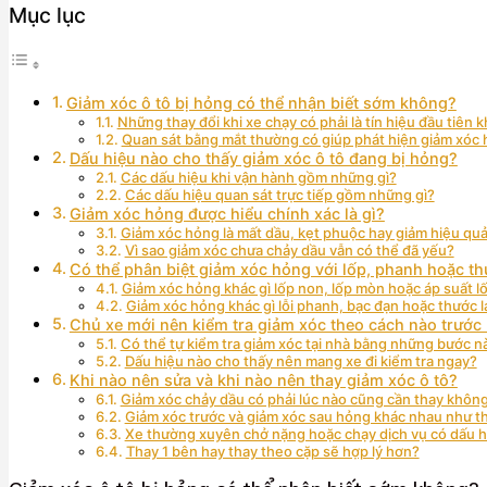
Mục lục
Giảm xóc ô tô bị hỏng có thể nhận biết sớm không?
Những thay đổi khi xe chạy có phải là tín hiệu đầu tiên 
Quan sát bằng mắt thường có giúp phát hiện giảm xóc
Dấu hiệu nào cho thấy giảm xóc ô tô đang bị hỏng?
Các dấu hiệu khi vận hành gồm những gì?
Các dấu hiệu quan sát trực tiếp gồm những gì?
Giảm xóc hỏng được hiểu chính xác là gì?
Giảm xóc hỏng là mất dầu, kẹt phuộc hay giảm hiệu qu
Vì sao giảm xóc chưa chảy dầu vẫn có thể đã yếu?
Có thể phân biệt giảm xóc hỏng với lốp, phanh hoặc th
Giảm xóc hỏng khác gì lốp non, lốp mòn hoặc áp suất lố
Giảm xóc hỏng khác gì lỗi phanh, bạc đạn hoặc thước l
Chủ xe mới nên kiểm tra giảm xóc theo cách nào trước 
Có thể tự kiểm tra giảm xóc tại nhà bằng những bước n
Dấu hiệu nào cho thấy nên mang xe đi kiểm tra ngay?
Khi nào nên sửa và khi nào nên thay giảm xóc ô tô?
Giảm xóc chảy dầu có phải lúc nào cũng cần thay khôn
Giảm xóc trước và giảm xóc sau hỏng khác nhau như t
Xe thường xuyên chở nặng hoặc chạy dịch vụ có dấu 
Thay 1 bên hay thay theo cặp sẽ hợp lý hơn?