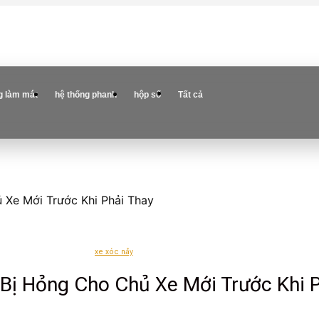
g làm mát
hệ thống phanh
hộp số
Tất cả
 Xe Mới Trước Khi Phải Thay
xe xóc nảy
Bị Hỏng Cho Chủ Xe Mới Trước Khi P