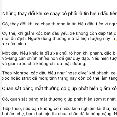
Những thay đổi khi xe chạy có phải là tín hiệu đầu ti
Có, thay đổi khi xe chạy thường là tín hiệu đầu tiên vì n
Cụ thể, khi giảm xóc bắt đầu yếu, xe không còn dập tắt d
mới ổn định. Người dùng thường mô tả hiện tượng này là
xe của mình.
Một dấu hiệu khác là đầu xe chúi rõ hơn khi phanh, đặc bi
vô-lăng cần chỉnh nhiều hơn để giữ quỹ đạo. Nếu hiện tư
và giảm xóc chứ không chỉ do mặt đường.
Theo Monroe, các dấu hiệu như “nose dive” khi phanh, xe 
xóc hoặc strut đã mòn; tình trạng này còn có thể làm tă
Quan sát bằng mắt thường có giúp phát hiện giảm x
Có, quan sát bằng mắt thường giúp phát hiện sớm ít nhất 
Tiếp theo, nếu bạn không có nhiều kinh nghiệm lái thử, h
hơi ẩm nhẹ, bám bụi mịn thì chưa chắc đã là hỏng nặng. N