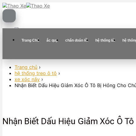
Skip
to
content
Trang Chủ
ắc quy
chẩn đoán lỗi
hệ thống lái
hệ thốn
Trang chủ
›
hệ thống treo ô tô
›
xe xóc nảy
›
Nhận Biết Dấu Hiệu Giảm Xóc Ô Tô Bị Hỏng Cho Chủ
Nhận Biết Dấu Hiệu Giảm Xóc Ô Tô 