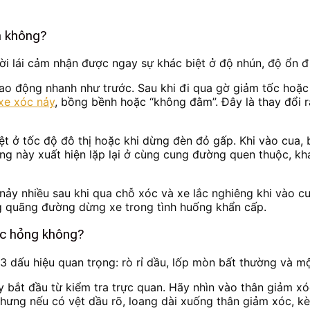
ên không?
gười lái cảm nhận được ngay sự khác biệt ở độ nhún, độ ổn 
ao động nhanh như trước. Sau khi đi qua gờ giảm tốc hoặc 
xe xóc nảy
, bồng bềnh hoặc “không đằm”. Đây là thay đổi r
ệt ở tốc độ đô thị hoặc khi dừng đèn đỏ gấp. Khi vào cua, 
ợng này xuất hiện lặp lại ở cùng cung đường quen thuộc, k
nảy nhiều sau khi qua chỗ xóc và xe lắc nghiêng khi vào cu
ng quãng đường dừng xe trong tình huống khẩn cấp.
óc hỏng không?
3 dấu hiệu quan trọng: rò rỉ dầu, lốp mòn bất thường và m
ãy bắt đầu từ kiểm tra trực quan. Hãy nhìn vào thân giảm x
hưng nếu có vệt dầu rõ, loang dài xuống thân giảm xóc, kè