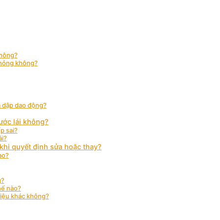
không?
 hỏng không?
ả dập dao động?
ước lái không?
p sai?
ái?
khi quyết định sửa hoặc thay?
ào?
g?
hế nào?
hiệu khác không?