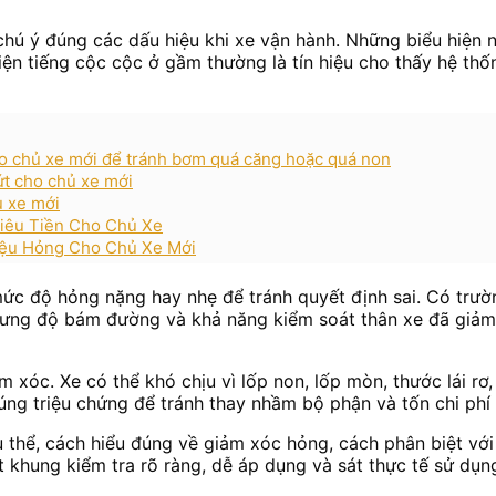
hú ý đúng các dấu hiệu khi xe vận hành. Những biểu hiện n
iện tiếng cộc cộc ở gầm thường là tín hiệu cho thấy hệ th
cho chủ xe mới để tránh bơm quá căng hoặc quá non
ứt cho chủ xe mới
ủ xe mới
hiêu Tiền Cho Chủ Xe
Hiệu Hỏng Cho Chủ Xe Mới
u mức độ hỏng nặng hay nhẹ để tránh quyết định sai. Có tr
hưng độ bám đường và khả năng kiểm soát thân xe đã giảm
m xóc. Xe có thể khó chịu vì lốp non, lốp mòn, thước lái r
úng triệu chứng để tránh thay nhầm bộ phận và tốn chi phí 
cụ thể, cách hiểu đúng về giảm xóc hỏng, cách phân biệt vớ
t khung kiểm tra rõ ràng, dễ áp dụng và sát thực tế sử dụn