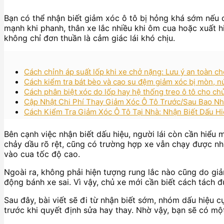
Bạn có thể nhận biết giảm xóc ô tô bị hỏng khá sớm nếu c
mạnh khi phanh, thân xe lắc nhiều khi ôm cua hoặc xuất h
không chỉ đơn thuần là cảm giác lái khó chịu.
Cách chỉnh áp suất lốp khi xe chở nặng: Lưu ý an toàn 
Cách kiểm tra bát bèo và cao su đệm giảm xóc bị mòn, n
Cách phân biệt xóc do lốp hay hệ thống treo ô tô cho ch
Cập Nhật Chi Phí Thay Giảm Xóc Ô Tô Trước/Sau Bao N
Cách Kiểm Tra Giảm Xóc Ô Tô Tại Nhà: Nhận Biết Dấu 
Bên cạnh việc nhận biết dấu hiệu, người lái còn cần hiể
chảy dầu rõ rệt, cũng có trường hợp xe vẫn chạy được n
vào cua tốc độ cao.
Ngoài ra, không phải hiện tượng rung lắc nào cũng do giả
động bánh xe sai. Vì vậy, chủ xe mới cần biết cách tách đ
Sau đây, bài viết sẽ đi từ nhận biết sớm, nhóm dấu hiệu 
trước khi quyết định sửa hay thay. Nhờ vậy, bạn sẽ có mộ