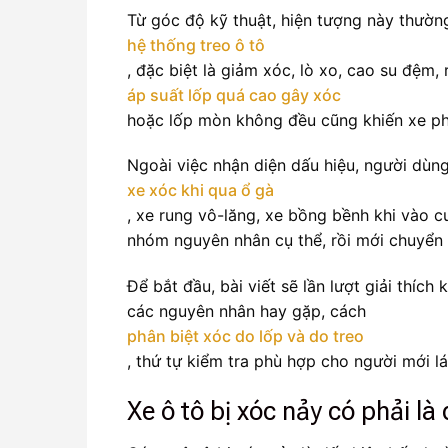
Từ góc độ kỹ thuật, hiện tượng này thườn
hệ thống treo ô tô
, đặc biệt là giảm xóc, lò xo, cao su đệm
áp suất lốp quá cao gây xóc
hoặc lốp mòn không đều cũng khiến xe phả
Ngoài việc nhận diện dấu hiệu, người dùn
xe xóc khi qua ổ gà
, xe rung vô-lăng, xe bồng bềnh khi vào cu
nhóm nguyên nhân cụ thể, rồi mới chuyển 
Để bắt đầu, bài viết sẽ lần lượt giải thíc
các nguyên nhân hay gặp, cách
phân biệt xóc do lốp và do treo
, thứ tự kiểm tra phù hợp cho người mới l
Xe ô tô bị xóc nảy có phải l