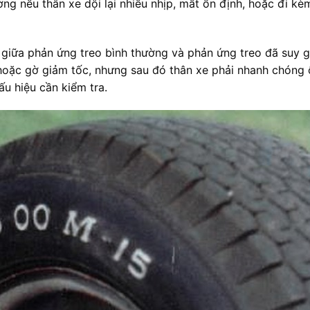
ờng nếu thân xe dội lại nhiều nhịp, mất ổn định, hoặc đi k
h giữa phản ứng treo bình thường và phản ứng treo đã suy
 hoặc gờ giảm tốc, nhưng sau đó thân xe phải nhanh chóng ổ
ấu hiệu cần kiểm tra.