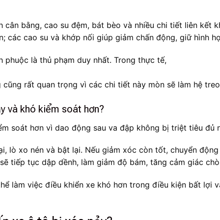
 cân bằng, cao su đệm, bát bèo và nhiều chi tiết liên kết 
n; các cao su và khớp nối giúp giảm chấn động, giữ hình h
h phuộc là thủ phạm duy nhất. Trong thực tế,
 cũng rất quan trọng vì các chi tiết này mòn sẽ làm hệ tre
ảy và khó kiểm soát hơn?
m soát hơn vì dao động sau va đập không bị triệt tiêu đủ 
ại, lò xo nén và bật lại. Nếu giảm xóc còn tốt, chuyển độ
 sẽ tiếp tục dập dềnh, làm giảm độ bám, tăng cảm giác chò
ể làm việc điều khiển xe khó hơn trong điều kiện bất lợi v