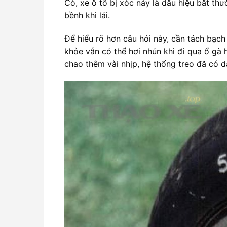
Có, xe ô tô bị xóc nảy là dấu hiệu bất thư
bềnh khi lái.
Để hiểu rõ hơn câu hỏi này, cần tách bạc
khỏe vẫn có thể hơi nhún khi đi qua ổ gà
chao thêm vài nhịp, hệ thống treo đã có d