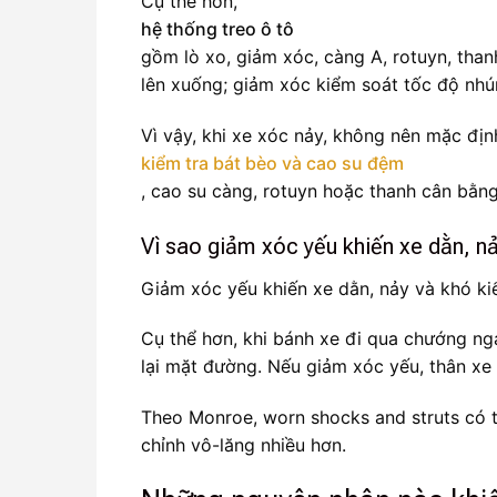
Cụ thể hơn,
hệ thống treo ô tô
gồm lò xo, giảm xóc, càng A, rotuyn, thanh
lên xuống; giảm xóc kiểm soát tốc độ nhú
Vì vậy, khi xe xóc nảy, không nên mặc địn
kiểm tra bát bèo và cao su đệm
, cao su càng, rotuyn hoặc thanh cân bằng
Vì sao giảm xóc yếu khiến xe dằn, n
Giảm xóc yếu khiến xe dằn, nảy và khó kiể
Cụ thể hơn, khi bánh xe đi qua chướng ng
lại mặt đường. Nếu giảm xóc yếu, thân xe
Theo Monroe, worn shocks and struts có th
chỉnh vô-lăng nhiều hơn.