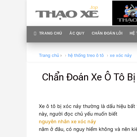
Skip
to
content
TRANG CHỦ
ẮC QUY
CHẨN ĐOÁN LỖI
HỆ 
Trang chủ
›
hệ thống treo ô tô
xe xóc nảy
Chẩn Đoán Xe Ô Tô Bị
Xe ô tô bị xóc nảy thường là dấu hiệu bất
này, người đọc chủ yếu muốn biết
nguyên nhân xe xóc nảy
nằm ở đâu, có nguy hiểm không và nên kiể