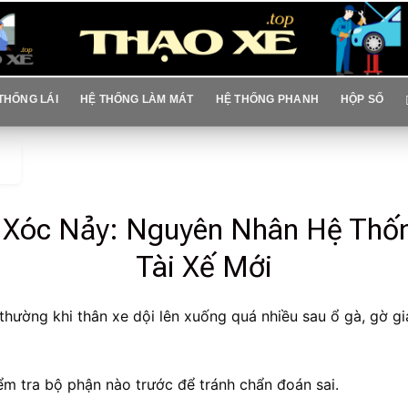
THỐNG LÁI
HỆ THỐNG LÀM MÁT
HỆ THỐNG PHANH
HỘP SỐ
 Xóc Nảy: Nguyên Nhân Hệ Thố
Tài Xế Mới
 thường khi thân xe dội lên xuống quá nhiều sau ổ gà, gờ 
m tra bộ phận nào trước để tránh chẩn đoán sai.