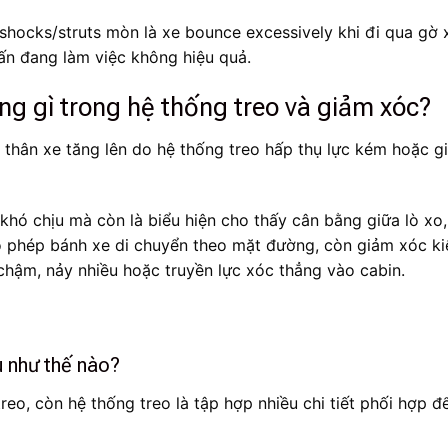
hocks/struts mòn là xe bounce excessively khi đi qua gờ x
hấn đang làm việc không hiệu quả.
ợng gì trong hệ thống treo và giảm xóc?
g thân xe tăng lên do hệ thống treo hấp thụ lực kém hoặc 
 khó chịu mà còn là biểu hiện cho thấy cân bằng giữa lò x
ho phép bánh xe di chuyển theo mặt đường, còn giảm xóc ki
chậm, nảy nhiều hoặc truyền lực xóc thẳng vào cabin.
u như thế nào?
eo, còn hệ thống treo là tập hợp nhiều chi tiết phối hợp đ