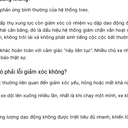
 phản ứng bình thường của hệ thống treo.
 hấp thụ xung lực còn giảm xóc có nhiệm vụ dập dao động để
 thái cân bằng, đó là dấu hiệu hệ thống giảm chấn vẫn hoạt
 không trôi lái và không phát sinh tiếng cộc cộc bất thườ
khác hoàn toàn với cảm giác “nảy liên tục”. Nhiều chủ xe n
báo thật sự.
có phải lỗi giảm xóc không?
 rất thường liên quan đến giảm xóc yếu, hỏng hoặc mất khả 
 xe dội lên xuống nhiều lần, nhất là khi chạy một mình, xe
g lượng dao động không được triệt tiêu đủ nhanh, khiến lò 