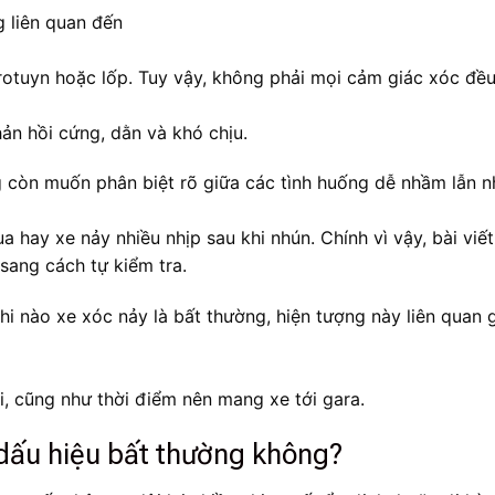
g liên quan đến
, rotuyn hoặc lốp. Tuy vậy, không phải mọi cảm giác xóc đề
n hồi cứng, dằn và khó chịu.
g còn muốn phân biệt rõ giữa các tình huống dễ nhầm lẫn 
a hay xe nảy nhiều nhịp sau khi nhún. Chính vì vậy, bài viế
sang cách tự kiểm tra.
h khi nào xe xóc nảy là bất thường, hiện tượng này liên quan
ái, cũng như thời điểm nên mang xe tới gara.
à dấu hiệu bất thường không?