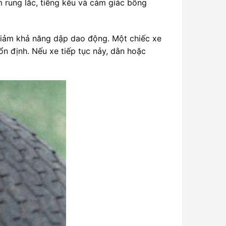
èm rung lắc, tiếng kêu và cảm giác bồng
 giảm khả năng dập dao động. Một chiếc xe
n định. Nếu xe tiếp tục nảy, dằn hoặc