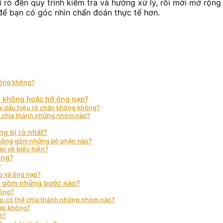
ị trí rò đến quy trình kiểm tra và hướng xử lý, rồi mới mở r
ể bạn có góc nhìn chẩn đoán thực tế hơn.
hông không?
ân không hoặc hở ống nạp?
ải dấu hiệu rò chân không không?
c chia thành những nhóm nào?
ng bị rò nhất?
không gồm những bộ phận nào?
ào về biểu hiện?
ông?
?
ng và ống nạp?
ác gồm những bước nào?
hông?
ạp có thể chia thành những nhóm nào?
nạp không?
t?