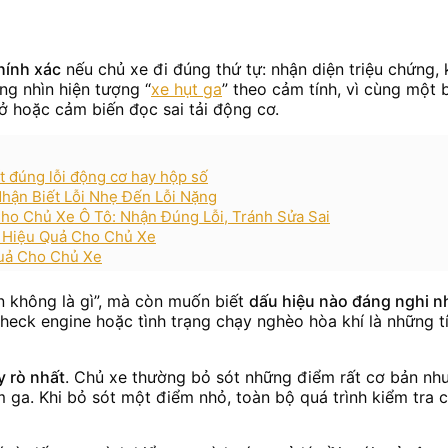
hính xác
nếu chủ xe đi đúng thứ tự: nhận diện triệu chứng, 
ng nhìn hiện tượng “
xe hụt ga
” theo cảm tính, vì cùng một 
ở hoặc cảm biến đọc sai tải động cơ.
ết đúng lỗi động cơ hay hộp số
hận Biết Lỗi Nhẹ Đến Lỗi Nặng
o Chủ Xe Ô Tô: Nhận Đúng Lỗi, Tránh Sửa Sai
c Hiệu Quả Cho Chủ Xe
Quả Cho Chủ Xe
n không là gì”, mà còn muốn biết
dấu hiệu nào đáng nghi n
heck engine hoặc tình trạng chạy nghèo hòa khí là những tí
y rò nhất
. Chủ xe thường bỏ sót những điểm rất cơ bản như
. Khi bỏ sót một điểm nhỏ, toàn bộ quá trình kiểm tra có t