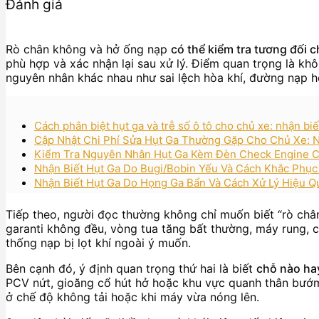
Đánh giá
Rò chân không và hở ống nạp
có thể kiểm tra tương đối c
phù hợp và xác nhận lại sau xử lý. Điểm quan trọng là khô
nguyên nhân khác nhau như sai lệch hòa khí, đường nạp h
Cách phân biệt hụt ga và trễ số ô tô cho chủ xe: nhận bi
Cập Nhật Chi Phí Sửa Hụt Ga Thường Gặp Cho Chủ Xe: N
Kiểm Tra Nguyên Nhân Hụt Ga Kèm Đèn Check Engine Ch
Nhận Biết Hụt Ga Do Bugi/Bobin Yếu Và Cách Khắc Phụ
Nhận Biết Hụt Ga Do Họng Ga Bẩn Và Cách Xử Lý Hiệu 
Tiếp theo, người đọc thường không chỉ muốn biết “rò châ
garanti không đều, vòng tua tăng bất thường, máy rung, c
thống nạp bị lọt khí ngoài ý muốn.
Bên cạnh đó, ý định quan trọng thứ hai là biết
chỗ nào ha
PCV nứt, gioăng cổ hút hở hoặc khu vực quanh thân bướm ga
ở chế độ không tải hoặc khi máy vừa nóng lên.