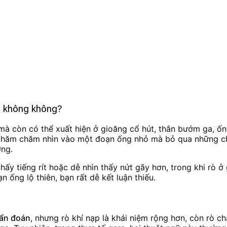
n không không?
 mà còn có thể xuất hiện ở gioăng cổ hút, thân bướm ga, 
hỉ chăm chăm nhìn vào một đoạn ống nhỏ mà bỏ qua những ch
ờng.
ấy tiếng rít hoặc dễ nhìn thấy nứt gãy hơn, trong khi rò ở
n ống lộ thiên, bạn rất dễ kết luận thiếu.
hẩn đoán
, nhưng rò khí nạp là khái niệm rộng hơn, còn rò 