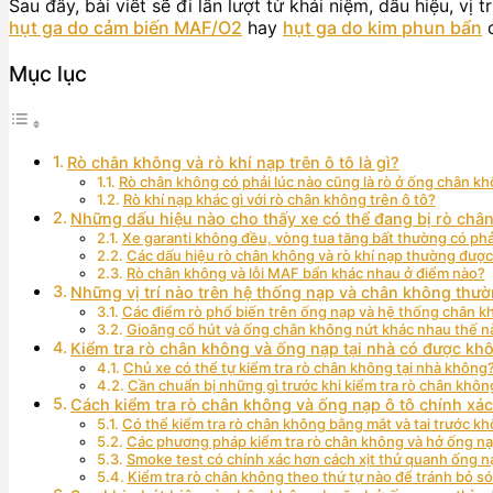
Sau đây, bài viết sẽ đi lần lượt từ khái niệm, dấu hiệu, v
hụt ga do cảm biến MAF/O2
hay
hụt ga do kim phun bẩn
đ
Mục lục
Rò chân không và rò khí nạp trên ô tô là gì?
Rò chân không có phải lúc nào cũng là rò ở ống chân k
Rò khí nạp khác gì với rò chân không trên ô tô?
Những dấu hiệu nào cho thấy xe có thể đang bị rò ch
Xe garanti không đều, vòng tua tăng bất thường có ph
Các dấu hiệu rò chân không và rò khí nạp thường đượ
Rò chân không và lỗi MAF bẩn khác nhau ở điểm nào?
Những vị trí nào trên hệ thống nạp và chân không thườ
Các điểm rò phổ biến trên ống nạp và hệ thống chân 
Gioăng cổ hút và ống chân không nứt khác nhau thế n
Kiểm tra rò chân không và ống nạp tại nhà có được kh
Chủ xe có thể tự kiểm tra rò chân không tại nhà không
Cần chuẩn bị những gì trước khi kiểm tra rò chân khô
Cách kiểm tra rò chân không và ống nạp ô tô chính x
Có thể kiểm tra rò chân không bằng mắt và tai trước k
Các phương pháp kiểm tra rò chân không và hở ống n
Smoke test có chính xác hơn cách xịt thử quanh ống 
Kiểm tra rò chân không theo thứ tự nào để tránh bỏ só