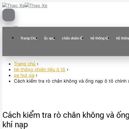
Skip
to
content
Trang Chủ
ắc quy
chẩn đoán lỗi
hệ thống lái
hệ thốn
Trang chủ
›
hệ thống nhiên liệu ô tô
›
xe hụt ga
›
Cách kiểm tra rò chân không và ống nạp ô tô chính x
Cách kiểm tra rò chân không và ống 
khí nạp