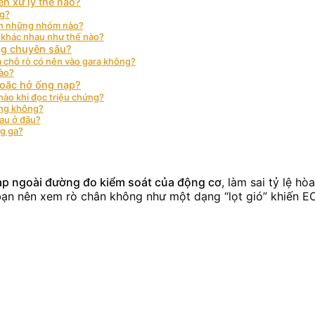
ên xử lý thế nào?
ng?
nh những nhóm nào?
V khác nhau như thế nào?
ng chuyên sâu?
ra chỗ rò có nên vào gara không?
nào?
hoặc hở ống nạp?
nào khi đọc triệu chứng?
ông không?
au ở đâu?
ng ga?
nạp ngoài đường đo kiểm soát của động cơ
, làm sai tỷ lệ h
bạn nên xem rò chân không như một dạng “lọt gió” khiến EC