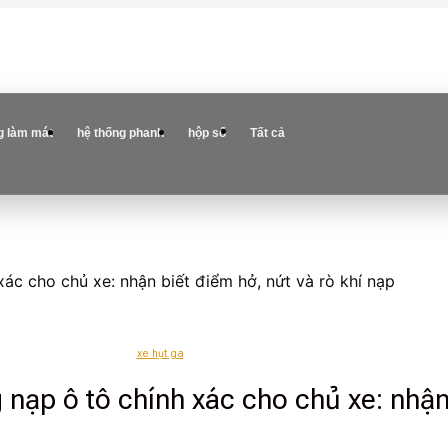
g làm mát
hệ thống phanh
hộp số
Tất cả
ác cho chủ xe: nhận biết điểm hở, nứt và rò khí nạp
xe hụt ga
nạp ô tô chính xác cho chủ xe: nhận 