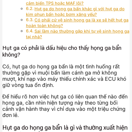
cảm biến TPS hoặc MAF lỗi?
Hụt ga do họng ga bẩn khác gì với hụt ga do
kim phun bẩn hoặc bơm xăng yếu?
Có phải cứ vệ sinh họng ga là xe sẽ hết hụt ga
hoàn toàn không?
Sai lầm nào thường gặp khi tự vệ sinh họng ga
tại nhà?
Hụt ga có phải là dấu hiệu cho thấy họng ga bẩn
không?
Có, hụt ga do họng ga bẩn là một tình huống rất
thường gặp vì muội bẩn làm cánh ga mở không
mượt, khí nạp vào máy thiếu chính xác và ECU khó
giữ vòng tua ổn định.
Để hiểu rõ hơn việc hụt ga có liên quan thế nào đến
họng ga, cần nhìn hiện tượng này theo từng bối
cảnh vận hành thay vì chỉ dựa vào một triệu chứng
đơn lẻ.
Hụt ga do họng ga bẩn là gì và thường xuất hiện