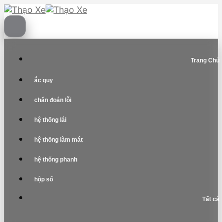
Skip
to
content
Trang Chủ
ắc quy
chẩn đoán lỗi
hệ thống lái
hệ thống làm mát
hệ thống phanh
hộp số
Tất cả