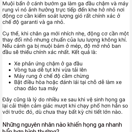
Muội bẩn ở cánh bướm ga làm ga đầu chậm và máy
rung vì nó ảnh hưởng trực tiếp đến khe hở nhỏ nơi
động cơ cần kiểm soát lượng gió rất chính xác ở
chế độ garanti và ga nhỏ.
Cụ thể, khi chân ga mới nhích nhẹ, động cơ cần một
thay đổi nhỏ nhưng chuẩn của lưu lượng không khí.
Nếu cánh ga bị muội bám ở mép, độ mở nhỏ ban
đầu sẽ thiếu chính xác nhất. Kết quả là:
Xe phản ứng chậm ở ga đầu
Vòng tua dễ tụt khi vừa tải lên
Máy rung ở chế độ cầm chừng
Bật điều hòa hoặc đánh lái tại chỗ dễ làm xe
chao đảo tua máy
Đây cũng là lý do nhiều xe sau khi vệ sinh họng ga
lại cải thiện cảm giác mượt khi chạy phố hơn hẳn so
với trước đó, dù chưa thay bất kỳ chi tiết lớn nào.
Những nguyên nhân nào khiến họng ga nhanh
bẩn hơn bình thường?