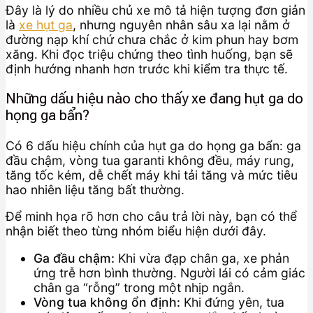
Đây là lý do nhiều chủ xe mô tả hiện tượng đơn giản
là
xe hụt ga
, nhưng nguyên nhân sâu xa lại nằm ở
đường nạp khí chứ chưa chắc ở kim phun hay bơm
xăng. Khi đọc triệu chứng theo tình huống, bạn sẽ
định hướng nhanh hơn trước khi kiểm tra thực tế.
Những dấu hiệu nào cho thấy xe đang hụt ga do
họng ga bẩn?
Có 6 dấu hiệu chính của hụt ga do họng ga bẩn: ga
đầu chậm, vòng tua garanti không đều, máy rung,
tăng tốc kém, dễ chết máy khi tải tăng và mức tiêu
hao nhiên liệu tăng bất thường.
Để minh họa rõ hơn cho câu trả lời này, bạn có thể
nhận biết theo từng nhóm biểu hiện dưới đây.
Ga đầu chậm:
Khi vừa đạp chân ga, xe phản
ứng trễ hơn bình thường. Người lái có cảm giác
chân ga “rỗng” trong một nhịp ngắn.
Vòng tua không ổn định:
Khi đứng yên, tua