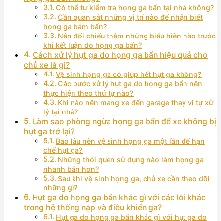
Có thể tự kiểm tra họng ga bẩn tại nhà không?
Cần quan sát những vị trí nào để nhận biết
họng ga bám bẩn?
Nên đối chiếu thêm những biểu hiện nào trước
khi kết luận do họng ga bẩn?
Cách xử lý hụt ga do họng ga bẩn hiệu quả cho
chủ xe là gì?
Vệ sinh họng ga có giúp hết hụt ga không?
Các bước xử lý hụt ga do họng ga bẩn nên
thực hiện theo thứ tự nào?
Khi nào nên mang xe đến garage thay vì tự xử
lý tại nhà?
Làm sao phòng ngừa họng ga bẩn để xe không bị
hụt ga trở lại?
Bao lâu nên vệ sinh họng ga một lần để hạn
chế hụt ga?
Những thói quen sử dụng nào làm họng ga
nhanh bẩn hơn?
Sau khi vệ sinh họng ga, chủ xe cần theo dõi
những gì?
Hụt ga do họng ga bẩn khác gì với các lỗi khác
trong hệ thống nạp và điều khiển ga?
Hụt ga do họng ga bẩn khác gì với hụt ga do