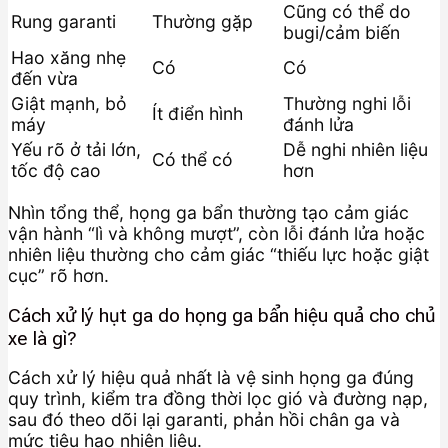
Cũng có thể do
Rung garanti
Thường gặp
bugi/cảm biến
Hao xăng nhẹ
Có
Có
đến vừa
Giật mạnh, bỏ
Thường nghi lỗi
Ít điển hình
máy
đánh lửa
Yếu rõ ở tải lớn,
Dễ nghi nhiên liệu
Có thể có
tốc độ cao
hơn
Nhìn tổng thể, họng ga bẩn thường tạo cảm giác
vận hành “lì và không mượt”, còn lỗi đánh lửa hoặc
nhiên liệu thường cho cảm giác “thiếu lực hoặc giật
cục” rõ hơn.
Cách xử lý hụt ga do họng ga bẩn hiệu quả cho chủ
xe là gì?
Cách xử lý hiệu quả nhất là vệ sinh họng ga đúng
quy trình, kiểm tra đồng thời lọc gió và đường nạp,
sau đó theo dõi lại garanti, phản hồi chân ga và
mức tiêu hao nhiên liệu.