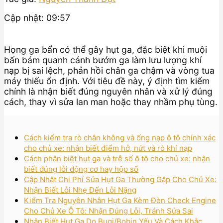
Cập nhật: 09:57
Họng ga bẩn có thể gây hụt ga, đặc biệt khi muội
bẩn bám quanh cánh bướm ga làm lưu lượng khí
nạp bị sai lệch, phản hồi chân ga chậm và vòng tua
máy thiếu ổn định. Với tiêu đề này, ý định tìm kiếm
chính là nhận biết đúng nguyên nhân và xử lý đúng
cách, thay vì sửa lan man hoặc thay nhầm phụ tùng.
Cách kiểm tra rò chân không và ống nạp ô tô chính xác
cho chủ xe: nhận biết điểm hở, nứt và rò khí nạp
Cách phân biệt hụt ga và trễ số ô tô cho chủ xe: nhận
biết đúng lỗi động cơ hay hộp số
Cập Nhật Chi Phí Sửa Hụt Ga Thường Gặp Cho Chủ Xe:
Nhận Biết Lỗi Nhẹ Đến Lỗi Nặng
Kiểm Tra Nguyên Nhân Hụt Ga Kèm Đèn Check Engine
Cho Chủ Xe Ô Tô: Nhận Đúng Lỗi, Tránh Sửa Sai
Nhận Biết Hụt Ga Do Bugi/Bobin Yếu Và Cách Khắc