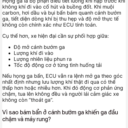
Họng ga là bộ phận điều tiết luồng khí nạp trước khi
không khí đi vào cổ hút và buồng đốt. Khi muội
carbon, hơi dầu và bụi bẩn bám quanh cánh bướm
ga, tiết diện dòng khí bị thu hẹp và độ mở thực tế
không còn chính xác như ECU tính toán.
Cụ thể hơn, xe hiện đại cần sự phối hợp giữa:
Độ mở cánh bướm ga
Lượng khí đi vào
Lượng nhiên liệu phun ra
Tốc độ động cơ ở từng tình huống tải
Nếu họng ga bẩn, ECU vẫn ra lệnh mở ga theo góc
nhất định nhưng lưu lượng khí thật đi qua có thể
thấp hơn hoặc nhiễu hơn. Khi đó động cơ phản ứng
chậm, tua lên không đều và người lái cảm giác xe
không còn “thoát ga”.
Vì sao bám bẩn ở cánh bướm ga khiến ga đầu
chậm và máy rung?