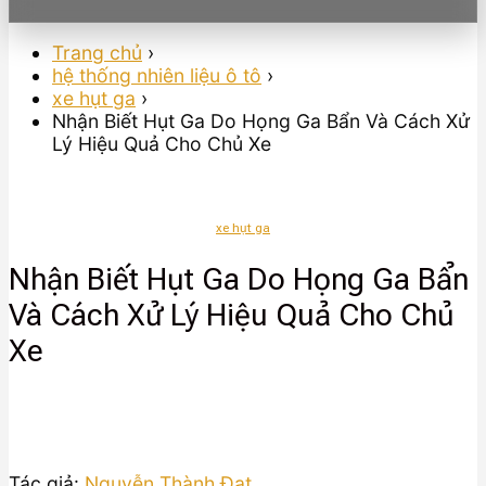
Trang chủ
›
hệ thống nhiên liệu ô tô
›
xe hụt ga
›
Nhận Biết Hụt Ga Do Họng Ga Bẩn Và Cách Xử
Lý Hiệu Quả Cho Chủ Xe
xe hụt ga
Nhận Biết Hụt Ga Do Họng Ga Bẩn
Và Cách Xử Lý Hiệu Quả Cho Chủ
Xe
Tác giả:
Nguyễn Thành Đạt