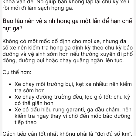
khóa vấn đề. Nó giúp bạn không lặp lại chu kỳ xe ì
rồi mới đi làm sạch họng ga.
Bao lâu nên vệ sinh họng ga một lần để hạn chế
hụt ga?
Không có một mốc cố định cho mọi xe, nhưng đa
số xe nên kiểm tra họng ga định kỳ theo chu kỳ bảo
dưỡng và vệ sinh sớm hơn nếu thường xuyên đi phố
đông, đường bụi hoặc chạy quãng ngắn liên tục.
Cụ thể hơn:
Xe chạy môi trường bụi, kẹt xe nhiều: nên kiểm
tra sớm hơn
Xe chạy đường trường đều, lọc gió tốt: chu kỳ
có thể giãn hơn
Xe có dấu hiệu rung garanti, ga đầu chậm: nên
kiểm tra ngay thay vì chờ đến mốc bảo dưỡng
tiếp theo
Cách tiếp cận tốt nhất không phải là “đợi đủ số km”,