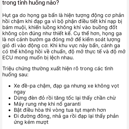
trong tình huống nào?
Hụt ga do họng ga bẩn là hiện tượng động cơ phản
hồi chậm khi đạp ga vì bộ phận điều tiết khí nạp bị
bám muội, khiến luồng không khí vào buồng đốt
không còn đúng như thiết kế. Cụ thể hơn, họng ga
là nơi cánh bướm ga đóng mở để kiểm soát lượng
gió đi vào động cơ. Khi khu vực này bẩn, cánh ga
có thể không hồi về chuẩn, độ mở thực tế và độ mở
ECU mong muốn bị lệch nhau.
Triệu chứng thường xuất hiện rõ trong các tình
huống sau:
Xe đề-pa chậm, đạp ga nhưng xe không vọt
ngay
Dừng đèn đỏ rồi tăng tốc lại thấy chần chừ
Máy rung nhẹ khi nổ garanti
Bật điều hòa thì vòng tua tụt mạnh hơn
Đi đường đông, nhả ga rồi đạp lại thấy phản
ứng kém mượt