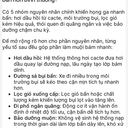
Có 5 nhóm nguyên nhân chính khiến họng ga nhanh
bẩn: hơi dầu hồi từ cacte, môi trường bụi, lọc gió
kém hiệu quả, thói quen đi quãng ngắn và việc bảo
dưỡng chậm chu kỳ.
Để mở rộng rõ hơn cho phần nguyên nhân, từng
yếu tố sau đều góp phần làm muội bám nhanh:
Hơi dầu hồi:
Hệ thống thông hơi cacte đưa hơi
dầu quay lại đường nạp, lâu ngày tạo lớp bám
dính.
Đường sá bụi bẩn:
Xe đi nhiều trong môi
trường bụi sẽ kéo theo cặn mịn tích tụ nhanh
hơn.
Lọc gió xuống cấp:
Lọc gió bẩn hoặc chất
lượng kém khiến lượng bụi lọt vào tăng lên.
Đi phố ngắn quãng:
Động cơ ít vận hành ổn
định ở nhiệt độ tối ưu, cặn bẩn dễ tích tụ hơn.
Bảo dưỡng muộn:
Không vệ sinh hệ thống nạp
trong thời gian dài làm lớp bẩn dày lên, khó xử