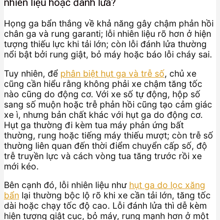
nhiên liệu hoặc đánh lửa?
Họng ga bẩn thắng về khả năng gây chậm phản hồi
chân ga và rung garanti; lỗi nhiên liệu rõ hơn ở hiện
tượng thiếu lực khi tải lớn; còn lỗi đánh lửa thường
nổi bật bởi rung giật, bỏ máy hoặc báo lỗi cháy sai.
Tuy nhiên, để
phân biệt hụt ga và trễ số
, chủ xe
cũng cần hiểu rằng không phải xe chậm tăng tốc
nào cũng do động cơ. Với xe số tự động, hộp số
sang số muộn hoặc trễ phản hồi cũng tạo cảm giác
xe ì, nhưng bản chất khác với hụt ga do động cơ.
Hụt ga thường đi kèm tua máy phản ứng bất
thường, rung hoặc tiếng máy thiếu mượt; còn trễ số
thường liên quan đến thời điểm chuyển cấp số, độ
trễ truyền lực và cách vòng tua tăng trước rồi xe
mới kéo.
Bên cạnh đó, lỗi nhiên liệu như
hụt ga do lọc xăng
bẩn
lại thường bộc lộ rõ khi xe cần tải lớn, tăng tốc
dài hoặc chạy tốc độ cao. Lỗi đánh lửa thì dễ kèm
hiện tượng giật cục, bỏ máy, rung mạnh hơn ở một