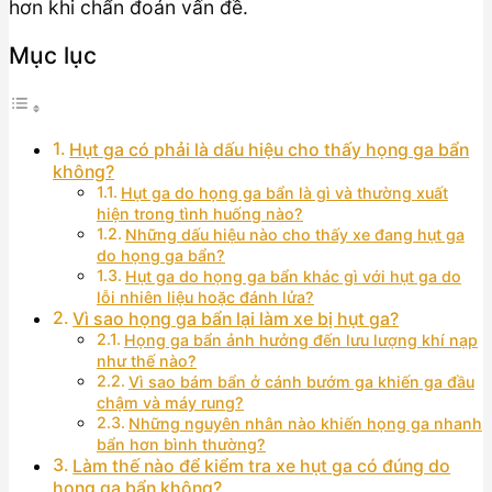
hơn khi chẩn đoán vấn đề.
Mục lục
Hụt ga có phải là dấu hiệu cho thấy họng ga bẩn
không?
Hụt ga do họng ga bẩn là gì và thường xuất
hiện trong tình huống nào?
Những dấu hiệu nào cho thấy xe đang hụt ga
do họng ga bẩn?
Hụt ga do họng ga bẩn khác gì với hụt ga do
lỗi nhiên liệu hoặc đánh lửa?
Vì sao họng ga bẩn lại làm xe bị hụt ga?
Họng ga bẩn ảnh hưởng đến lưu lượng khí nạp
như thế nào?
Vì sao bám bẩn ở cánh bướm ga khiến ga đầu
chậm và máy rung?
Những nguyên nhân nào khiến họng ga nhanh
bẩn hơn bình thường?
Làm thế nào để kiểm tra xe hụt ga có đúng do
họng ga bẩn không?