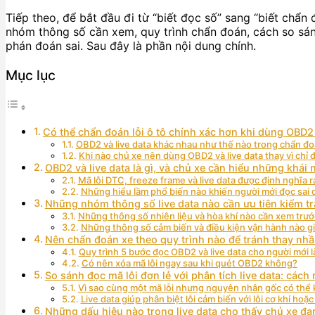
Tiếp theo, để bắt đầu đi từ “biết đọc số” sang “biết chẩn đ
nhóm thông số cần xem, quy trình chẩn đoán, cách so sán
phán đoán sai. Sau đây là phần nội dung chính.
Mục lục
Có thể chẩn đoán lỗi ô tô chính xác hơn khi dùng OBD2 
OBD2 và live data khác nhau như thế nào trong chẩn đoá
Khi nào chủ xe nên dùng OBD2 và live data thay vì chỉ đ
OBD2 và live data là gì, và chủ xe cần hiểu những khái
Mã lỗi DTC, freeze frame và live data được định nghĩa r
Những hiểu lầm phổ biến nào khiến người mới đọc sai 
Những nhóm thông số live data nào cần ưu tiên kiểm tra
Những thông số nhiên liệu và hòa khí nào cần xem trướ
Những thông số cảm biến và điều kiện vận hành nào g
Nên chẩn đoán xe theo quy trình nào để tránh thay nh
Quy trình 5 bước đọc OBD2 và live data cho người mới l
Có nên xóa mã lỗi ngay sau khi quét OBD2 không?
So sánh đọc mã lỗi đơn lẻ với phân tích live data: cá
Vì sao cùng một mã lỗi nhưng nguyên nhân gốc có thể
Live data giúp phân biệt lỗi cảm biến với lỗi cơ khí hoặ
Những dấu hiệu nào trong live data cho thấy chủ xe đ