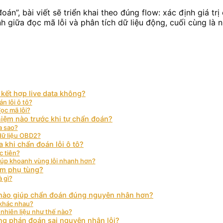
oán”, bài viết sẽ triển khai theo đúng flow: xác định giá tr
h giữa đọc mã lỗi và phân tích dữ liệu động, cuối cùng là
kết hợp live data không?
n lỗi ô tô?
ọc mã lỗi?
 niệm nào trước khi tự chẩn đoán?
a sao?
dữ liệu OBD2?
 khi chẩn đoán lỗi ô tô?
c tiên?
iúp khoanh vùng lỗi nhanh hơn?
ầm phụ tùng?
à gì?
ch nào giúp chẩn đoán đúng nguyên nhân hơn?
 khác nhau?
c nhiên liệu như thế nào?
ang phán đoán sai nguyên nhân lỗi?