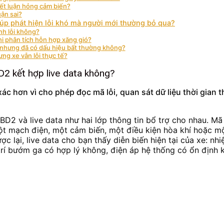
kết luận hỏng cảm biến?
ận sai?
iúp phát hiện lỗi khó mà người mới thường bỏ qua?
nh lỗi không?
hi phân tích hỗn hợp xăng gió?
 nhưng đã có dấu hiệu bất thường không?
ng xe vẫn lỗi thực tế?
D2 kết hợp live data không?
ác hơn vì cho phép đọc mã lỗi, quan sát dữ liệu thời gian t
OBD2 và live data như hai lớp thông tin bổ trợ cho nhau. M
ột mạch điện, một cảm biến, một điều kiện hòa khí hoặc m
ợc lại, live data cho bạn thấy diễn biến hiện tại của xe: n
trí bướm ga có hợp lý không, điện áp hệ thống có ổn định 