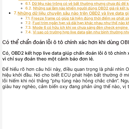
Dữ liệu nào trông có vẻ bất thường nhưng chưa đủ để 
Những sai lầm nào khiến người dùng OBD2 giá rẻ kết lu
Những dữ liệu chuyên sâu nào trên OBD2 và live data g
Freeze frame có giúp tái hiện đúng thời điểm xe phát si
Fuel trim ngắn hạn và dài hạn khác nhau như thế nào k
Mode 6 có hữu ích khi xe chưa sáng đèn check engine
Vì sao có trường hợp live data gần như bình thường như
Có thể chẩn đoán lỗi ô tô chính xác hơn khi dùng OB
Có, OBD2 kết hợp live data giúp chẩn đoán lỗi ô tô chính x
vì chỉ suy đoán theo một cảnh báo đơn lẻ.
Để hiểu rõ hơn câu hỏi này, điều quan trọng là phải nhìn 
hiệu khởi đầu. Nó cho biết ECU phát hiện bất thường ở m
lỗi hiếm khi nói thẳng “phụ tùng nào hỏng chắc chắn”. Ngư
giàu hay nghèo, cảm biến oxy đang phản ứng thế nào, vị 