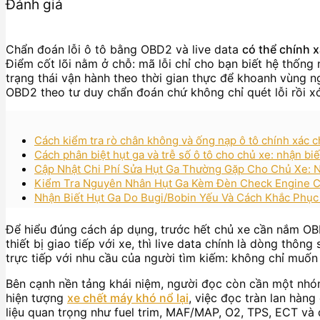
Đánh giá
Chẩn đoán lỗi ô tô bằng OBD2 và live data
có thể chính x
Điểm cốt lõi nằm ở chỗ: mã lỗi chỉ cho bạn biết hệ thống 
trạng thái vận hành theo thời gian thực để khoanh vùng 
OBD2 theo tư duy chẩn đoán chứ không chỉ quét lỗi rồi x
Cách kiểm tra rò chân không và ống nạp ô tô chính xác ch
Cách phân biệt hụt ga và trễ số ô tô cho chủ xe: nhận bi
Cập Nhật Chi Phí Sửa Hụt Ga Thường Gặp Cho Chủ Xe: N
Kiểm Tra Nguyên Nhân Hụt Ga Kèm Đèn Check Engine Ch
Nhận Biết Hụt Ga Do Bugi/Bobin Yếu Và Cách Khắc Phụ
Để hiểu đúng cách áp dụng, trước hết chủ xe cần nắm OBD2
thiết bị giao tiếp với xe, thì live data chính là dòng thôn
trực tiếp với nhu cầu của người tìm kiếm: không chỉ muốn
Bên cạnh nền tảng khái niệm, người đọc còn cần một nhóm
hiện tượng
xe chết máy khó nổ lại
, việc đọc tràn lan hàn
liệu quan trọng như fuel trim, MAF/MAP, O2, TPS, ECT và đ