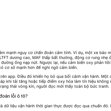
ể giảm mạnh nguy cơ chẩn đoán cảm tính. Ví dụ, một xe báo
LTFT dương cao, MAF thấp bất thường, động cơ rung nhẹ ở 
 đường ống nạp nứt. Ngược lại, nếu cảm biến oxy phản hồi
 có cơ sở mạnh hơn để nghi ngờ cảm biến.
ị trên app. Điều đó khiến họ bỏ qua bối cảnh vận hành. Một 
t áp khi tải tăng hoặc tiếp điểm oxy hóa làm tín hiệu không ổ
trạng thái vòng kín, người đọc mới thấy toàn bộ bức tranh.
đoán lỗi ô tô?
 là dữ liệu vận hành thời gian thực được đọc qua chuẩn đó.