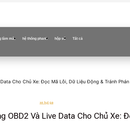
g làm mát
hệ thống phanh
hộp số
Tất cả
Data Cho Chủ Xe: Đọc Mã Lỗi, Dữ Liệu Động & Tránh Phán
xe hụt ga
g OBD2 Và Live Data Cho Chủ Xe: Đ