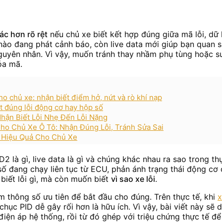
ác hơn rõ rệt
nếu chủ xe biết kết hợp đúng giữa mã lỗi, dữ 
nào đang phát cảnh báo, còn live data mới giúp bạn quan sá
nguyên nhân. Vì vậy, muốn tránh thay nhầm phụ tùng hoặc s
óa mã.
o chủ xe: nhận biết điểm hở, nứt và rò khí nạp
ết đúng lỗi động cơ hay hộp số
hận Biết Lỗi Nhẹ Đến Lỗi Nặng
o Chủ Xe Ô Tô: Nhận Đúng Lỗi, Tránh Sửa Sai
c Hiệu Quả Cho Chủ Xe
 là gì, live data là gì và chúng khác nhau ra sao trong th
g số đang chạy liên tục từ ECU, phản ánh trạng thái động cơ 
 biết lỗi gì, mà còn muốn biết
vì sao xe lỗi
.
 thông số ưu tiên để bắt đầu cho đúng. Trên thực tế, khi
x
g chục PID dễ gây rối hơn là hữu ích. Vì vậy, bài viết này 
iện áp hệ thống, rồi từ đó ghép với triệu chứng thực tế để