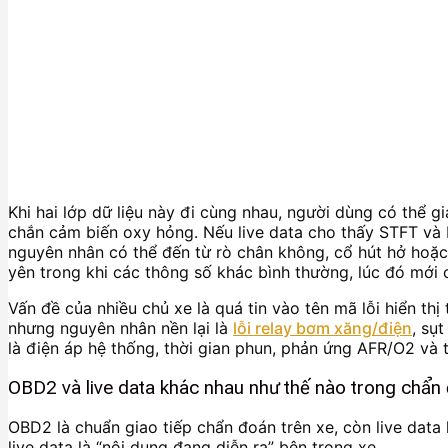
Khi hai lớp dữ liệu này đi cùng nhau, người dùng có th
chắn cảm biến oxy hỏng. Nếu live data cho thấy STFT và 
nguyên nhân có thể đến từ rò chân không, cổ hút hở hoặc
yên trong khi các thông số khác bình thường, lúc đó mới
Vấn đề của nhiều chủ xe là quá tin vào tên mã lỗi hiển th
nhưng nguyên nhân nền lại là
lỗi relay bơm xăng/điện
, sụ
là điện áp hệ thống, thời gian phun, phản ứng AFR/O2 và 
OBD2 và live data khác nhau như thế nào trong chẩn 
OBD2 là chuẩn giao tiếp chẩn đoán trên xe, còn live data
live data là “nội dung đang diễn ra” bên trong xe.