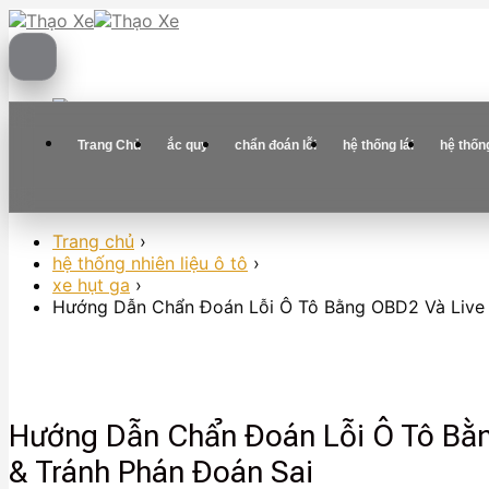
Skip
to
content
Trang Chủ
ắc quy
chẩn đoán lỗi
hệ thống lái
hệ thốn
Trang chủ
›
hệ thống nhiên liệu ô tô
›
xe hụt ga
›
Hướng Dẫn Chẩn Đoán Lỗi Ô Tô Bằng OBD2 Và Live 
Hướng Dẫn Chẩn Đoán Lỗi Ô Tô Bằn
& Tránh Phán Đoán Sai