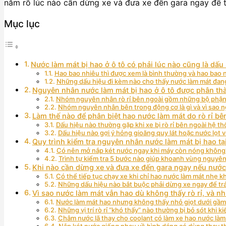
nắm rõ lúc nào cần dừng xe và đưa xe đến gara ngay để tr
Mục lục
Nước làm mát bị hao ở ô tô có phải lúc nào cũng là dấu
Hao bao nhiêu thì được xem là bình thường và hao bao n
Những dấu hiệu đi kèm nào cho thấy nước làm mát đan
Nguyên nhân nước làm mát bị hao ở ô tô được phân t
Nhóm nguyên nhân rò rỉ bên ngoài gồm những bộ phận
Nhóm nguyên nhân bên trong động cơ là gì và vì sao 
Làm thế nào để phân biệt hao nước làm mát do rò rỉ bê
Dấu hiệu nào thường gặp khi xe bị rò rỉ bên ngoài hệ t
Dấu hiệu nào gợi ý hỏng gioăng quy lát hoặc nước lọt 
Quy trình kiểm tra nguyên nhân nước làm mát bị hao tạ
Có nên mở nắp két nước ngay khi máy còn nóng không
Trình tự kiểm tra 5 bước nào giúp khoanh vùng nguyê
Khi nào cần dừng xe và đưa xe đến gara ngay nếu nước
Có thể tiếp tục chạy xe khi chỉ hao nước làm mát nhẹ 
Những dấu hiệu nào bắt buộc phải dừng xe ngay để t
Vì sao nước làm mát vẫn hao dù không thấy rò rỉ, và 
Nước làm mát hao nhưng không thấy nhỏ giọt dưới gầm 
Những vị trí rò rỉ “khó thấy” nào thường bị bỏ sót khi ki
Châm nước lã thay cho coolant có làm xe hao nước là
Nắp két nước giống nhau về hình dáng có dùng thay 