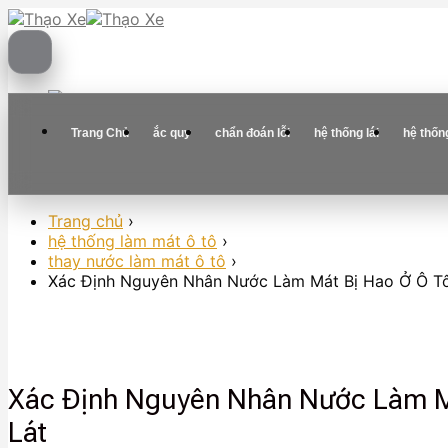
Skip
to
content
Trang Chủ
ắc quy
chẩn đoán lỗi
hệ thống lái
hệ thốn
Trang chủ
›
hệ thống làm mát ô tô
›
thay nước làm mát ô tô
›
Xác Định Nguyên Nhân Nước Làm Mát Bị Hao Ở Ô Tô
Xác Định Nguyên Nhân Nước Làm M
Lát