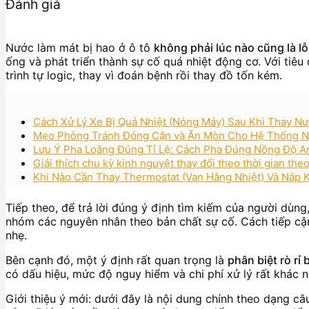
Đánh giá
Nước làm mát bị hao ở ô tô
không phải lúc nào cũng là l
ống và phát triển thành sự cố quá nhiệt động cơ. Với tiêu 
trình tự logic, thay vì đoán bệnh rồi thay đồ tốn kém.
Cách Xử Lý Xe Bị Quá Nhiệt (Nóng Máy) Sau Khi Thay N
Mẹo Phòng Tránh Đóng Cặn và Ăn Mòn Cho Hệ Thống Nư
Lưu Ý Pha Loãng Đúng Tỉ Lệ: Cách Pha Đúng Nồng Độ A
Giải thích chu kỳ kinh nguyệt thay đổi theo thời gian the
Khi Nào Cần Thay Thermostat (Van Hằng Nhiệt) Và Nắp
Tiếp theo, để trả lời đúng ý định tìm kiếm của người dùng,
nhóm các nguyên nhân theo bản chất sự cố. Cách tiếp cận
nhẹ.
Bên cạnh đó, một ý định rất quan trọng là
phân biệt rò rỉ
có dấu hiệu, mức độ nguy hiểm và chi phí xử lý rất khác 
Giới thiệu ý mới: dưới đây là nội dung chính theo dạng câu