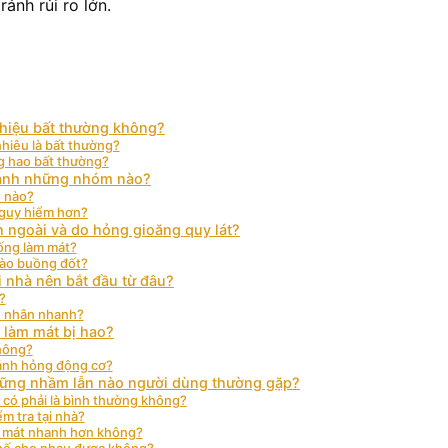
ánh rủi ro lớn.
 hiệu bất thường không?
hiêu là bất thường?
g hao bất thường?
hành những nhóm nào?
 nào?
nguy hiểm hơn?
n ngoài và do hỏng gioăng quy lát?
hống làm mát?
vào buồng đốt?
i nhà nên bắt đầu từ đâu?
?
n nhân nhanh?
 làm mát bị hao?
không?
ránh hỏng động cơ?
những nhầm lẫn nào người dùng thường gặp?
có phải là bình thường không?
ểm tra tại nhà?
m mát nhanh hơn không?
thế cho nhau được không?