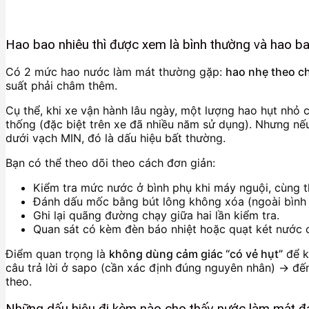
Hao bao nhiêu thì được xem là bình thường và hao ba
Có 2 mức hao nước làm mát thường gặp:
hao nhẹ theo c
suất phải châm thêm.
Cụ thể, khi xe vận hành lâu ngày, một lượng hao hụt nhỏ có
thống (đặc biệt trên xe đã nhiều năm sử dụng). Nhưng nế
dưới vạch MIN, đó là dấu hiệu bất thường.
Bạn có thể theo dõi theo cách đơn giản:
Kiểm tra mức nước ở bình phụ khi máy nguội, cùng t
Đánh dấu mốc bằng bút lông không xóa (ngoài bình 
Ghi lại quãng đường chạy giữa hai lần kiểm tra.
Quan sát có kèm đèn báo nhiệt hoặc quạt két nước 
Điểm quan trọng là
không dùng cảm giác “có vẻ hụt”
để k
câu trả lời ở sapo (cần xác định đúng nguyên nhân) → đế
theo.
Những dấu hiệu đi kèm nào cho thấy nước làm mát đ