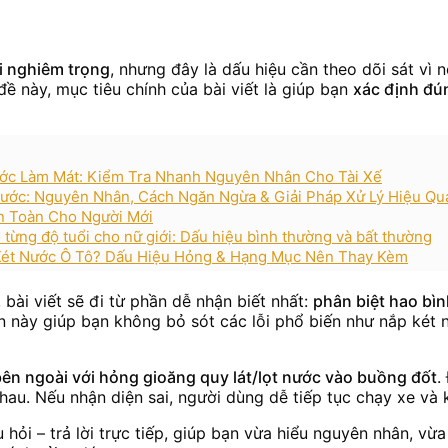
ỗi nghiêm trọng
, nhưng đây là dấu hiệu cần theo dõi sát vì 
đề này, mục tiêu chính của bài viết là giúp bạn
xác định đú
ước Làm Mát: Kiểm Tra Nhanh Nguyên Nhân Cho Tài Xế
ớc: Nguyên Nhân, Cách Ngăn Ngừa & Giải Pháp Xử Lý Hiệu Qu
n Toàn Cho Người Mới
o từng độ tuổi cho nữ giới: Dấu hiệu bình thường và bất thường
 Két Nước Ô Tô? Dấu Hiệu Hỏng & Hạng Mục Nên Thay Kèm
 bài viết sẽ đi từ phần dễ nhận biết nhất:
phân biệt hao bì
 này giúp bạn không bỏ sót các lỗi phổ biến như nắp két n
 bên ngoài với hỏng gioăng quy lát/lọt nước vào buồng đốt
.
nhau. Nếu nhận diện sai, người dùng dễ tiếp tục chạy xe và
 hỏi – trả lời trực tiếp, giúp bạn vừa hiểu nguyên nhân, vừa