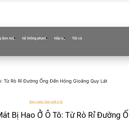
g làm mát
hệ thống phanh
hộp số
Tất cả
: Từ Rò Rỉ Đường Ống Đến Hỏng Gioăng Quy Lát
thay nước làm mát ô tô
át Bị Hao Ở Ô Tô: Từ Rò Rỉ Đường 