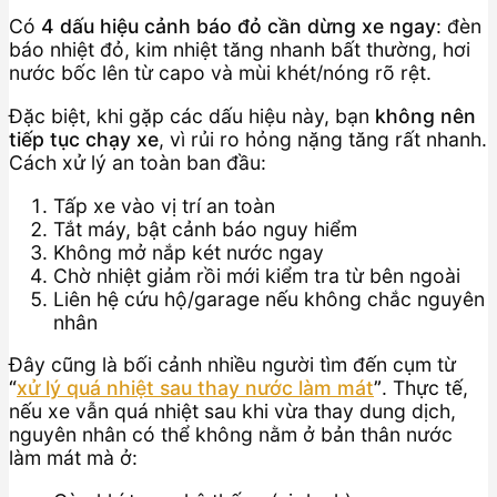
Có
4 dấu hiệu cảnh báo đỏ cần dừng xe ngay
: đèn
báo nhiệt đỏ, kim nhiệt tăng nhanh bất thường, hơi
nước bốc lên từ capo và mùi khét/nóng rõ rệt.
Đặc biệt, khi gặp các dấu hiệu này, bạn
không nên
tiếp tục chạy xe
, vì rủi ro hỏng nặng tăng rất nhanh.
Cách xử lý an toàn ban đầu:
Tấp xe vào vị trí an toàn
Tắt máy, bật cảnh báo nguy hiểm
Không mở nắp két nước ngay
Chờ nhiệt giảm rồi mới kiểm tra từ bên ngoài
Liên hệ cứu hộ/garage nếu không chắc nguyên
nhân
Đây cũng là bối cảnh nhiều người tìm đến cụm từ
“
xử lý quá nhiệt sau thay nước làm mát
”
. Thực tế,
nếu xe vẫn quá nhiệt sau khi vừa thay dung dịch,
nguyên nhân có thể không nằm ở bản thân nước
làm mát mà ở: