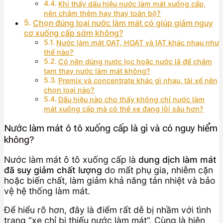
Khi thấy dấu hiệu nước làm mát xuống cấp,
nên châm thêm hay thay toàn bộ?
Chọn đúng loại nước làm mát có giúp giảm nguy
cơ xuống cấp sớm không?
Nước làm mát OAT, HOAT và IAT khác nhau như
thế nào?
Có nên dùng nước lọc hoặc nước lã để châm
tạm thay nước làm mát không?
Premix và concentrate khác gì nhau, tài xế nên
chọn loại nào?
Dấu hiệu nào cho thấy không chỉ nước làm
mát xuống cấp mà có thể xe đang lỗi sâu hơn?
Nước làm mát ô tô xuống cấp là gì và có nguy hiểm
không?
Nước làm mát ô tô xuống cấp là
dung dịch làm mát
đã suy giảm chất lượng
do mất phụ gia, nhiễm cặn
hoặc biến chất, làm giảm khả năng tản nhiệt và bảo
vệ hệ thống làm mát.
Để hiểu rõ hơn, đây là điểm rất dễ bị nhầm với tình
trạng “xe chỉ bị thiếu nước làm mát”. Cùng là hiện