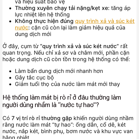
và hiệu suất bảo vệ
Thường xuyên chạy tải nặng/kẹt xe:
tăng áp
lực nhiệt lên hệ thống
Không thực hiện đúng
quy trình xả và súc két
nước
:
cặn cũ còn lại làm giảm hiệu quả của
dung dịch mới
Ở đây, cụm từ
“quy trình xả và súc két nước”
rất
quan trọng. Nếu chỉ xả sơ và châm mới, phần cặn
hoặc dung dịch cũ còn tồn trong hệ thống có thể:
Làm bẩn dung dịch mới nhanh hơn
Gây tắc cục bộ
Giảm tuổi thọ của nước làm mát mới thay
Hệ thống làm mát bị rò rỉ ở đâu thường làm
người dùng nhầm là “nước tự hao”?
Có
7 vị trí rò rỉ thường gặp
khiến người dùng nhầm
rằng nước làm mát “tự hao”: ống dẫn, cổ dê, két
nước, nắp két, bình phụ, bơm nước và khu vực van
hằng nhiệt.