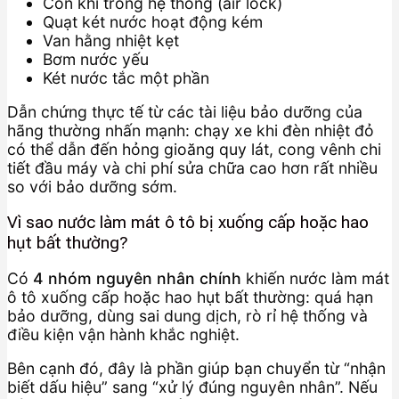
Còn khí trong hệ thống (air lock)
Quạt két nước hoạt động kém
Van hằng nhiệt kẹt
Bơm nước yếu
Két nước tắc một phần
Dẫn chứng thực tế từ các tài liệu bảo dưỡng của
hãng thường nhấn mạnh: chạy xe khi đèn nhiệt đỏ
có thể dẫn đến hỏng gioăng quy lát, cong vênh chi
tiết đầu máy và chi phí sửa chữa cao hơn rất nhiều
so với bảo dưỡng sớm.
Vì sao nước làm mát ô tô bị xuống cấp hoặc hao
hụt bất thường?
Có
4 nhóm nguyên nhân chính
khiến nước làm mát
ô tô xuống cấp hoặc hao hụt bất thường: quá hạn
bảo dưỡng, dùng sai dung dịch, rò rỉ hệ thống và
điều kiện vận hành khắc nghiệt.
Bên cạnh đó, đây là phần giúp bạn chuyển từ “nhận
biết dấu hiệu” sang “xử lý đúng nguyên nhân”. Nếu