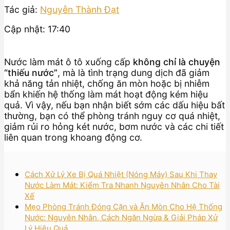
Tác giả:
Nguyễn Thành Đạt
Cập nhật: 17:40
Nước làm mát ô tô xuống cấp
không chỉ là chuyện
“thiếu nước”
, mà là tình trạng dung dịch đã giảm
khả năng tản nhiệt, chống ăn mòn hoặc bị nhiễm
bẩn khiến hệ thống làm mát hoạt động kém hiệu
quả. Vì vậy, nếu bạn nhận biết sớm các dấu hiệu bất
thường, bạn có thể phòng tránh nguy cơ quá nhiệt,
giảm rủi ro hỏng két nước, bơm nước và các chi tiết
liên quan trong khoang động cơ.
Cách Xử Lý Xe Bị Quá Nhiệt (Nóng Máy) Sau Khi Thay
Nước Làm Mát: Kiểm Tra Nhanh Nguyên Nhân Cho Tài
Xế
Mẹo Phòng Tránh Đóng Cặn và Ăn Mòn Cho Hệ Thống
Nước: Nguyên Nhân, Cách Ngăn Ngừa & Giải Pháp Xử
Lý Hiệu Quả