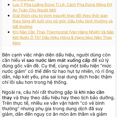
Lưu Ý Pha Loãng Đúng Tỉ Lệ: Cách Pha Đúng Nồng Độ
An Toàn Cho Người Mới
Giải thích chu kỳ kinh nguyệt thay đổi theo thời gian
theo từng độ tuổi cho nữ giới: Dấu hiệu bình thường và
bất thường
Khi Nào Cần Thay Thermostat (Van Hằng Nhiệt) Và Nắp
Két Nước Ô Tô? Dấu Hiệu Hỏng & Hạng Mục Nên Thay
Kèm
Bên cạnh việc nhận diện dấu hiệu, người dùng còn
cần hiểu
vì sao nước làm mát xuống cấp
để xử lý
đúng gốc vấn đề. Cụ thể, cùng một biểu hiện “mức
nước giảm” có thể đến từ hao hụt tự nhiên, rò rỉ ống
dẫn, nắp két yếu, pha sai loại dung dịch hoặc thậm
chí lỗi sâu hơn trong hệ thống.
Ngoài ra, câu hỏi rất thường gặp là
khi nào cần
thay
và thay theo dấu hiệu hay theo lịch bảo dưỡng.
Trên thực tế, nhiều xe vẫn vận hành “có vẻ bình
thường” nhưng phụ gia trong dung dịch đã suy
giảm, dẫn đến nguy cơ ăn mòn âm thầm và giảm