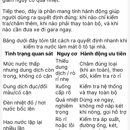
Tiếp theo, đây là phần mang tính hành động giúp
người dùng ra quyết định đúng: khi nào chỉ kiểm
tra/châm thêm, khi nào phải thay toàn bộ, và khi
nào cần đưa xe đi gara ngay.
Bảng dưới đây tóm tắt cách ra quyết định nhanh khi
kiểm tra nước làm mát ô tô tại nhà.
Tình trạng quan sát
Nguy cơ
Hành động ưu tiên
Thiếu
Mức nước thấp
Châm đúng loại
dung
nhưng dung dịch còn
(khi an toàn), theo
dịch / rò
trong, không có cặn
dõi, kiểm tra rò rỉ
rỉ nhẹ
Dung dịch đục/đổi
Xuống
Kiểm tra hệ thống
màu/có cặn
cấp rõ
và thay toàn bộ
Quá nhiệt
Dừng xe ngay,
Đèn nhiệt đỏ / hơi
nghiêm
không mở nắp két
nước bốc lên
trọng
khi nóng, gọi hỗ trợ
Rò rỉ
Kiểm tra áp suất,
Hao nước lặp lại
hoặc lỗi
đường ống, két,
nhiều lần