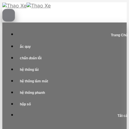
Skip
to
content
Trang Chủ
ắc quy
chẩn đoán lỗi
hệ thống lái
hệ thống làm mát
hệ thống phanh
hộp số
Tất cả