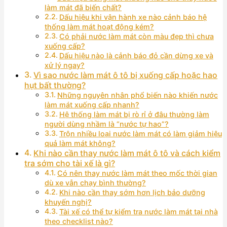
làm mát đã biến chất?
Dấu hiệu khi vận hành xe nào cảnh báo hệ
thống làm mát hoạt động kém?
Có phải nước làm mát còn màu đẹp thì chưa
xuống cấp?
Dấu hiệu nào là cảnh báo đỏ cần dừng xe và
xử lý ngay?
Vì sao nước làm mát ô tô bị xuống cấp hoặc hao
hụt bất thường?
Những nguyên nhân phổ biến nào khiến nước
làm mát xuống cấp nhanh?
Hệ thống làm mát bị rò rỉ ở đâu thường làm
người dùng nhầm là “nước tự hao”?
Trộn nhiều loại nước làm mát có làm giảm hiệu
quả làm mát không?
Khi nào cần thay nước làm mát ô tô và cách kiểm
tra sớm cho tài xế là gì?
Có nên thay nước làm mát theo mốc thời gian
dù xe vẫn chạy bình thường?
Khi nào cần thay sớm hơn lịch bảo dưỡng
khuyến nghị?
Tài xế có thể tự kiểm tra nước làm mát tại nhà
theo checklist nào?