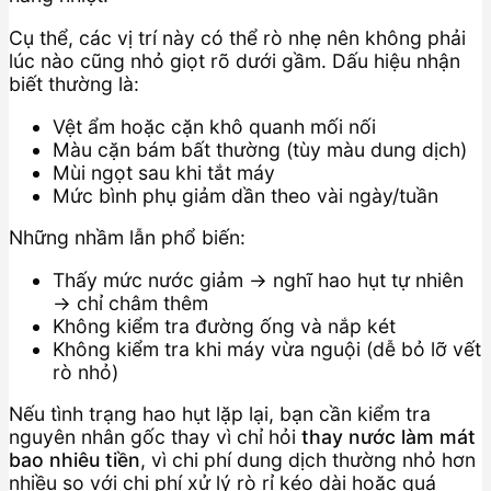
Cụ thể, các vị trí này có thể rò nhẹ nên không phải
lúc nào cũng nhỏ giọt rõ dưới gầm. Dấu hiệu nhận
biết thường là:
Vệt ẩm hoặc cặn khô quanh mối nối
Màu cặn bám bất thường (tùy màu dung dịch)
Mùi ngọt sau khi tắt máy
Mức bình phụ giảm dần theo vài ngày/tuần
Những nhầm lẫn phổ biến:
Thấy mức nước giảm → nghĩ hao hụt tự nhiên
→ chỉ châm thêm
Không kiểm tra đường ống và nắp két
Không kiểm tra khi máy vừa nguội (dễ bỏ lỡ vết
rò nhỏ)
Nếu tình trạng hao hụt lặp lại, bạn cần kiểm tra
nguyên nhân gốc thay vì chỉ hỏi
thay nước làm mát
bao nhiêu tiền
, vì chi phí dung dịch thường nhỏ hơn
nhiều so với chi phí xử lý rò rỉ kéo dài hoặc quá