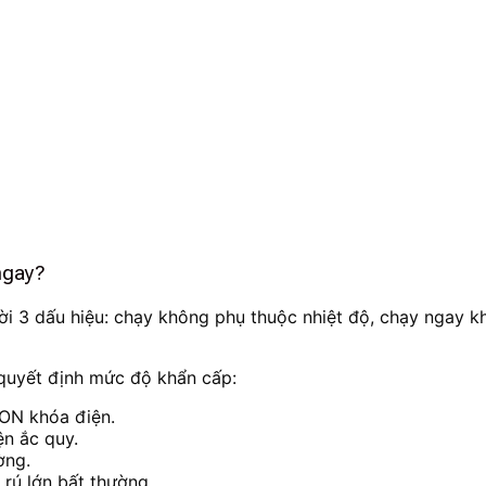
 ngay?
ời 3 dấu hiệu: chạy không phụ thuộc nhiệt độ, chạy ngay k
 quyết định mức độ khẩn cấp:
ON khóa điện.
ện ắc quy.
ờng.
t rú lớn bất thường.