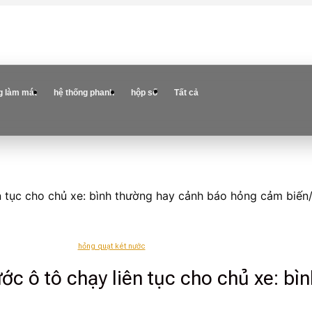
g làm mát
hệ thống phanh
hộp số
Tất cả
 tục cho chủ xe: bình thường hay cảnh báo hỏng cảm biến/
hỏng quạt két nước
c ô tô chạy liên tục cho chủ xe: bì