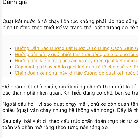
Đánh giá
Quạt két nước ô tô chạy liên tục
không phải lúc nào cũng l
bình thường theo thiết kế và trạng thái bất thường do hệ
Hướng Dẫn Bảo Dưỡng Két Nước Ô Tô Đúng Cách Giúp Gi
Hướng dẫn xử lý quá nhiệt tạm thời động cơ ô tô cho tài x
Hướng dẫn kiểm tra giắc cắm và dây điện quạt két nước ô
Cập nhật giá thay mô tơ quạt két nước ô tô cho chủ xe: B
Chẩn đoán xe nóng máy khi tắc đường do quạt két nước ô
Để phân biệt chính xác, người dùng cần đi theo một lộ trìn
các thành phần liên quan. Khi hiểu đúng cơ chế, bạn sẽ trá
Ngoài câu hỏi “vì sao quạt chạy mãi”, chủ xe còn quan t
chiều (quạt vẫn chạy nhưng hệ thống vẫn nóng). Đây là n
Sau đây
, bài viết đi theo cấu trúc chẩn đoán thực tế: từ 
toàn và phần mở rộng theo từng nền tảng xe.