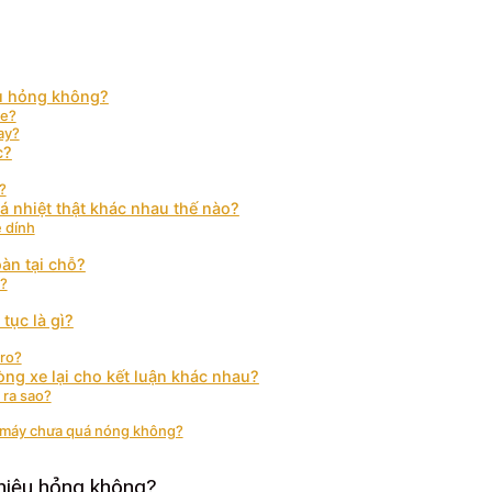
iệu hỏng không?
xe?
ay?
c?
?
á nhiệt thật khác nhau thế nào?
e dính
àn tại chỗ?
ì?
tục là gì?
 ro?
òng xe lại cho kết luận khác nhau?
 ra sao?
hi máy chưa quá nóng không?
 hiệu hỏng không?