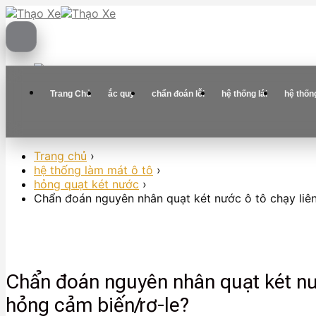
Skip
to
content
Trang Chủ
ắc quy
chẩn đoán lỗi
hệ thống lái
hệ thốn
Trang chủ
›
hệ thống làm mát ô tô
›
hỏng quạt két nước
›
Chẩn đoán nguyên nhân quạt két nước ô tô chạy liên
Chẩn đoán nguyên nhân quạt két nướ
hỏng cảm biến/rơ-le?