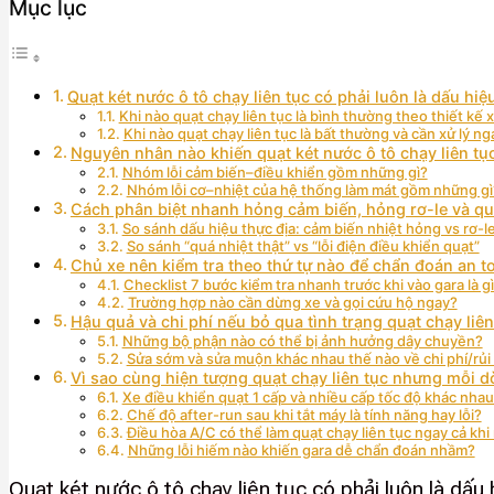
Mục lục
Quạt két nước ô tô chạy liên tục có phải luôn là dấu h
Khi nào quạt chạy liên tục là bình thường theo thiết kế 
Khi nào quạt chạy liên tục là bất thường và cần xử lý ng
Nguyên nhân nào khiến quạt két nước ô tô chạy liên tụ
Nhóm lỗi cảm biến–điều khiển gồm những gì?
Nhóm lỗi cơ–nhiệt của hệ thống làm mát gồm những gì
Cách phân biệt nhanh hỏng cảm biến, hỏng rơ-le và qu
So sánh dấu hiệu thực địa: cảm biến nhiệt hỏng vs rơ-l
So sánh “quá nhiệt thật” vs “lỗi điện điều khiển quạt”
Chủ xe nên kiểm tra theo thứ tự nào để chẩn đoán an to
Checklist 7 bước kiểm tra nhanh trước khi vào gara là g
Trường hợp nào cần dừng xe và gọi cứu hộ ngay?
Hậu quả và chi phí nếu bỏ qua tình trạng quạt chạy liên 
Những bộ phận nào có thể bị ảnh hưởng dây chuyền?
Sửa sớm và sửa muộn khác nhau thế nào về chi phí/rủi
Vì sao cùng hiện tượng quạt chạy liên tục nhưng mỗi d
Xe điều khiển quạt 1 cấp và nhiều cấp tốc độ khác nhau
Chế độ after-run sau khi tắt máy là tính năng hay lỗi?
Điều hòa A/C có thể làm quạt chạy liên tục ngay cả k
Những lỗi hiếm nào khiến gara dễ chẩn đoán nhầm?
Quạt két nước ô tô chạy liên tục có phải luôn là dấu