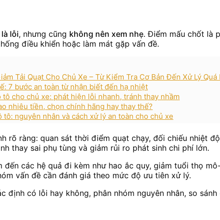
à lỗi
, nhưng cũng
không nên xem nhẹ
. Điểm mấu chốt là p
 thống điều khiển hoặc làm mát gặp vấn đề.
ảm Tải Quạt Cho Chủ Xe – Từ Kiểm Tra Cơ Bản Đến Xử Lý Quá 
ế: 7 bước an toàn từ nhận biết đến hạ nhiệt
 tô cho chủ xe: phát hiện lỗi nhanh, tránh thay nhầm
ao nhiêu tiền, chọn chính hãng hay thay thế?
 tô: nguyên nhân và cách xử lý an toàn cho chủ xe
h rõ ràng: quan sát thời điểm quạt chạy, đối chiếu nhiệt độ 
nh thay sai phụ tùng và giảm rủi ro phát sinh chi phí lớn.
âm đến các hệ quả đi kèm như hao ắc quy, giảm tuổi thọ mô
hóm vấn đề cần đánh giá theo mức độ ưu tiên xử lý.
xác định có lỗi hay không, phân nhóm nguyên nhân, so sánh d