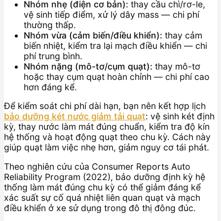
Nhóm nhẹ (điện cơ bản):
thay cầu chì/rơ-le,
vệ sinh tiếp điểm, xử lý dây mass — chi phí
thường thấp.
Nhóm vừa (cảm biến/điều khiển):
thay cảm
biến nhiệt, kiểm tra lại mạch điều khiển — chi
phí trung bình.
Nhóm nặng (mô-tơ/cụm quạt):
thay mô-tơ
hoặc thay cụm quạt hoàn chỉnh — chi phí cao
hơn đáng kể.
Để kiểm soát chi phí dài hạn, bạn nên kết hợp lịch
bảo dưỡng két nước giảm tải quạt
: vệ sinh két định
kỳ, thay nước làm mát đúng chuẩn, kiểm tra độ kín
hệ thống và hoạt động quạt theo chu kỳ. Cách này
giúp quạt làm việc nhẹ hơn, giảm nguy cơ tái phát.
Theo nghiên cứu của Consumer Reports Auto
Reliability Program (2022), bảo dưỡng định kỳ hệ
thống làm mát đúng chu kỳ có thể giảm đáng kể
xác suất sự cố quá nhiệt liên quan quạt và mạch
điều khiển ở xe sử dụng trong đô thị đông đúc.