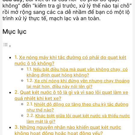
không” đến “kiểm tra gì trước, xử lý thế nào tại chỗ”
rồi mở rộng sang các ca dễ nhầm để bạn có một lộ
trình xử lý thực tế, mạch lạc và an toàn.
Mục lục
Xe nóng máy khi tắc đường có phải do quạt két
nước ô tô không?
Nếu bật điều hòa mà quạt vẫn không chạy, có
khẳng định quạt hỏng không?
Xe chỉ nóng khi đứng yên nhưng chạy thoáng
lại mát hơn, điều này nói lên gì?
Quạt két nước ô tô là gì và vì sao lỗi quạt làm xe
quá nhiệt khi kẹt xe?
Nhiệt độ động cơ tăng theo chu kỳ tắc đường
như thế nào?
Khác biệt giữa lỗi quạt két nước và thiếu nước
làm mát là gì?
Những nguyên nhân nào khiến quạt két nước
không hoạt động hoặc hoạt động yếu?