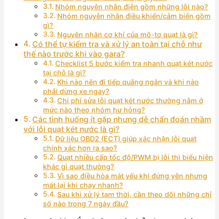
Nhóm nguyên nhân điện gồm những lỗi nào?
Nhóm nguyên nhân điều khiển/cảm biến gồm
gì?
Nguyên nhân cơ khí của mô-tơ quạt là gì?
Có thể tự kiểm tra và xử lý an toàn tại chỗ như
thế nào trước khi vào gara?
Checklist 5 bước kiểm tra nhanh quạt két nước
tại chỗ là gì?
Khi nào nên đi tiếp quãng ngắn và khi nào
phải dừng xe ngay?
Chi phí sửa lỗi quạt két nước thường nằm ở
mức nào theo nhóm hư hỏng?
Các tình huống ít gặp nhưng dễ chẩn đoán nhầm
với lỗi quạt két nước là gì?
Dữ liệu OBD2 (ECT) giúp xác nhận lỗi quạt
chính xác hơn ra sao?
Quạt nhiều cấp tốc độ/PWM bị lỗi thì biểu hiện
khác gì quạt thường?
Vì sao điều hòa mát yếu khi đứng yên nhưng
mát lại khi chạy nhanh?
Sau khi xử lý tạm thời, cần theo dõi những chỉ
số nào trong 7 ngày đầu?