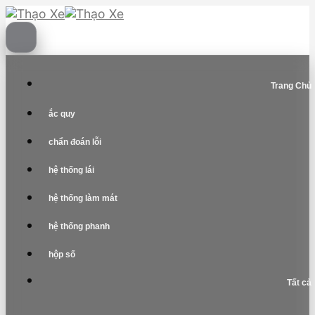
Skip
to
content
Trang Chủ
ắc quy
chẩn đoán lỗi
hệ thống lái
hệ thống làm mát
hệ thống phanh
hộp số
Tất cả