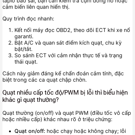
taplo báo sai, bạn cần kiểm tra cụm đồng hồ hoặc
cảm biến liên quan hiển thị.
Quy trình đọc nhanh:
Kết nối máy đọc OBD2, theo dõi ECT khi xe nổ
garanti.
Bật A/C và quan sát điểm kích quạt, chu kỳ
bật/tắt.
So sánh ECT với cảm nhận thực tế và trạng
thái quạt.
Cách này giảm đáng kể chẩn đoán cảm tính, đặc
biệt trong các ca quạt chập chờn.
Quạt nhiều cấp tốc độ/PWM bị lỗi thì biểu hiện
khác gì quạt thường?
Quạt thường (on/off) và quạt PWM (điều tốc vô cấp
hoặc nhiều cấp) khác nhau rõ ở triệu chứng:
Quạt on/off:
hoặc chạy hoặc không chạy; lỗi