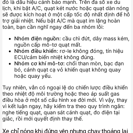
đó là dấu hiệu cảnh báo mạnh. Trên đa số xe du
lịch, khi bật A/C, quạt két nước hoặc quạt dàn nóng
sẽ được kích hoạt ở một cấp tốc độ nhất định để hỗ
trợ giải nhiệt. Nếu bật A/C mà quạt im lặng hoàn
toàn, bạn cần nghĩ ngay đến ba nhóm lỗi:
Nhóm điện nguồn:
cầu chì đứt, dây mass kém,
nguồn cấp mô-tơ quạt mất.
Nhóm điều khiển:
rơ-le không đóng, tín hiệu
ECU/cảm biến nhiệt không đúng.
Nhóm cơ khí mô-tơ:
chổi than mòn, bạc đạn
bó, cánh quạt cạ vỏ khiến quạt không quay
hoặc quay yếu.
Tuy nhiên, vẫn có ngoại lệ do chiến lược điều khiển
theo nhiệt độ môi trường hoặc theo áp suất gas
điều hòa ở một số cấu hình xe đời mới. Vì vậy, thay
vì kết luận ngay, hãy kiểm tra theo quy trình ngắn:
nghe tiếng quạt, quan sát cánh quạt, đo điện tại
giắc, rồi mới quyết định thay thế.
Xe chỉ nóng khi đứng yên nhưng chạy thoáng lại