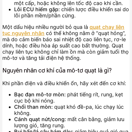
một cấp, hoặc không lên tốc độ cao khi cần.
Lỗi ECU hiếm gặp:
chiến lược điều khiển sai do
lỗi phần mềm/phần cứng.
Một dấu hiệu nhiều người bỏ qua là
quạt chạy liên
tục nguyên nhân
có thể không nằm ở “quạt hỏng”,
mà do cảm biến báo sai nhiệt độ cao liên tục, rơ-le
dính, hoặc điều hòa áp suất cao bất thường. Quạt
chạy liên tục không chỉ làm ồn mà còn giảm tuổi thọ
mô-tơ và tăng tải điện hệ thống.
Nguyên nhân cơ khí của mô-tơ quạt là gì?
Khi phần điện và điều khiển ổn, hãy xét đến cơ khí:
Bạc đạn mô-tơ mòn:
phát tiếng rít, rung, kẹt
cục bộ khi nóng.
Chổi than mòn:
quạt khó đề-pa, lúc chạy lúc
không.
Cánh quạt nứt/cong:
mất cân bằng, giảm lưu
lượng gió, tăng rung.
Bụi bẩn/lá cây bám dày:
giảm hiệu quả gió qua