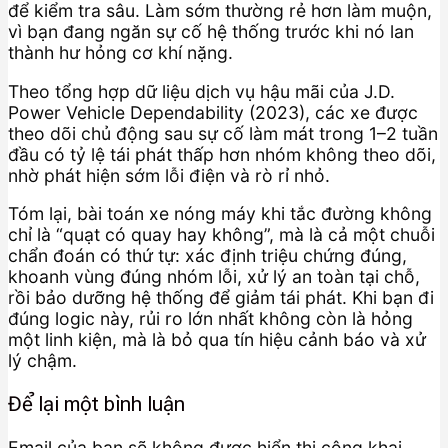
để kiểm tra sâu. Làm sớm thường rẻ hơn làm muộn,
vì bạn đang ngăn sự cố hệ thống trước khi nó lan
thành hư hỏng cơ khí nặng.
Theo tổng hợp dữ liệu dịch vụ hậu mãi của J.D.
Power Vehicle Dependability (2023), các xe được
theo dõi chủ động sau sự cố làm mát trong 1–2 tuần
đầu có tỷ lệ tái phát thấp hơn nhóm không theo dõi,
nhờ phát hiện sớm lỗi điện và rò rỉ nhỏ.
Tóm lại, bài toán xe nóng máy khi tắc đường không
chỉ là “quạt có quay hay không”, mà là cả một chuỗi
chẩn đoán có thứ tự: xác định triệu chứng đúng,
khoanh vùng đúng nhóm lỗi, xử lý an toàn tại chỗ,
rồi bảo dưỡng hệ thống để giảm tái phát. Khi bạn đi
đúng logic này, rủi ro lớn nhất không còn là hỏng
một linh kiện, mà là bỏ qua tín hiệu cảnh báo và xử
lý chậm.
Để lại một bình luận
Email của bạn sẽ không được hiển thị công khai.