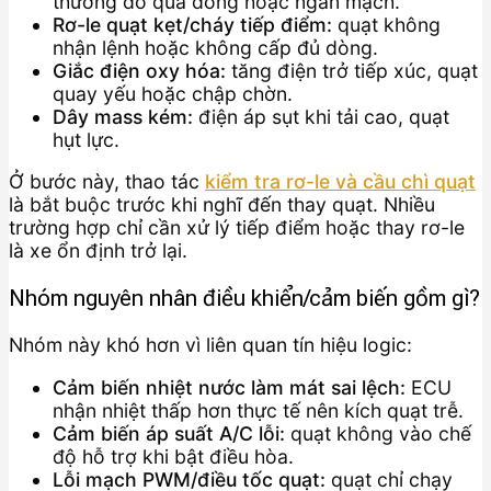
thường do quá dòng hoặc ngắn mạch.
Rơ-le quạt kẹt/cháy tiếp điểm:
quạt không
nhận lệnh hoặc không cấp đủ dòng.
Giắc điện oxy hóa:
tăng điện trở tiếp xúc, quạt
quay yếu hoặc chập chờn.
Dây mass kém:
điện áp sụt khi tải cao, quạt
hụt lực.
Ở bước này, thao tác
kiểm tra rơ-le và cầu chì quạt
là bắt buộc trước khi nghĩ đến thay quạt. Nhiều
trường hợp chỉ cần xử lý tiếp điểm hoặc thay rơ-le
là xe ổn định trở lại.
Nhóm nguyên nhân điều khiển/cảm biến gồm gì?
Nhóm này khó hơn vì liên quan tín hiệu logic:
Cảm biến nhiệt nước làm mát sai lệch:
ECU
nhận nhiệt thấp hơn thực tế nên kích quạt trễ.
Cảm biến áp suất A/C lỗi:
quạt không vào chế
độ hỗ trợ khi bật điều hòa.
Lỗi mạch PWM/điều tốc quạt:
quạt chỉ chạy