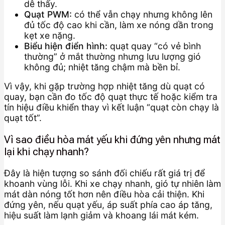
dễ thấy.
Quạt PWM:
có thể vẫn chạy nhưng không lên
đủ tốc độ cao khi cần, làm xe nóng dần trong
kẹt xe nặng.
Biểu hiện điển hình:
quạt quay “có vẻ bình
thường” ở mắt thường nhưng lưu lượng gió
không đủ; nhiệt tăng chậm mà bền bỉ.
Vì vậy, khi gặp trường hợp nhiệt tăng dù quạt có
quay, bạn cần đo tốc độ quạt thực tế hoặc kiểm tra
tín hiệu điều khiển thay vì kết luận “quạt còn chạy là
quạt tốt”.
Vì sao điều hòa mát yếu khi đứng yên nhưng mát
lại khi chạy nhanh?
Đây là hiện tượng so sánh đối chiếu rất giá trị để
khoanh vùng lỗi. Khi xe chạy nhanh, gió tự nhiên làm
mát dàn nóng tốt hơn nên điều hòa cải thiện. Khi
đứng yên, nếu quạt yếu, áp suất phía cao áp tăng,
hiệu suất làm lạnh giảm và khoang lái mát kém.