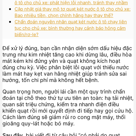
ô tô cho chủ xe: phát hiện lỗi nhanh, tránh thay nhầm
Cập nhật giá thay mô tơ quạt két nước ô tô cho chủ xe:
Bao nhiêu tiền, chọn chính hãng hay thay thế?
Chẩn đoán nguyên nhân quạt két nước ô tô chạy liên
tục cho chủ xe: bình thường hay cảnh báo hỏng cảm
biến/rơ-le?
Để xử lý đúng, bạn cần nhận diện sớm dấu hiệu đặc
trưng như kim nhiệt tăng cao khi dừng lâu, điều hòa
mát kém khi đứng yên và quạt không kích hoạt
đúng chu kỳ. Việc phân biệt lỗi quạt với thiếu nước
làm mát hay kẹt van hằng nhiệt giúp tránh sửa sai
hướng, tốn chi phí mà không hết bệnh.
Quan trọng hơn, người lái cần một quy trình chẩn
đoán tại chỗ theo thứ tự ưu tiên an toàn: hạ tải nhiệt,
quan sát triệu chứng, kiểm tra nhanh điện điều
khiển quạt rồi mới quyết định đi tiếp hay gọi cứu hộ.
Cách làm đúng sẽ giảm rủi ro cong mặt máy, thổi
gioăng quy-lát hoặc bó máy.
Sau đây
, bài viết đi từ câu hỏi “có phải do quạt