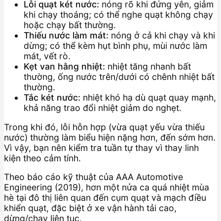
Lỗi quạt két nước:
nóng rõ khi đứng yên, giảm
khi chạy thoáng; có thể nghe quạt không chạy
hoặc chạy bất thường.
Thiếu nước làm mát:
nóng ở cả khi chạy và khi
dừng; có thể kèm hụt bình phụ, mùi nước làm
mát, vết rò.
Kẹt van hằng nhiệt:
nhiệt tăng nhanh bất
thường, ống nước trên/dưới có chênh nhiệt bất
thường.
Tắc két nước:
nhiệt khó hạ dù quạt quay mạnh,
khả năng trao đổi nhiệt giảm do nghẹt.
Trong khi đó, lỗi hỗn hợp (vừa quạt yếu vừa thiếu
nước) thường làm biểu hiện nặng hơn, đến sớm hơn.
Vì vậy, bạn nên kiểm tra tuần tự thay vì thay linh
kiện theo cảm tính.
Theo báo cáo kỹ thuật của AAA Automotive
Engineering (2019), hơn một nửa ca quá nhiệt mùa
hè tại đô thị liên quan đến cụm quạt và mạch điều
khiển quạt, đặc biệt ở xe vận hành tải cao,
dừng/chạy liên tục.