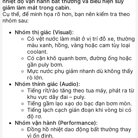
nhiệt độ vận hành bất thường và biểu hiện suy
giảm làm mát trong cabin.
Cụ thể, để minh họa rõ hơn, bạn nên kiểm tra theo
nhóm sau:
Nhóm thị giác (Visual):
Có vệt nước làm mát ở vị trí đỗ xe, thường
màu xanh, hồng, vàng hoặc cam tùy loại
coolant.
Có cặn khô quanh bơm, đường ống hoặc
gần puly bơm.
Mực nước phụ giảm nhanh dù không thấy
rò lớn.
Nhóm thính giác (Audio):
Tiếng rít/rào tăng theo tua máy, phát ra từ
khu vực dây đai – puly.
Tiếng gầm lạo xạo do bạc đạn bơm mòn.
Tiếng lạch cạch gián đoạn khi vòng bi có
độ rơ.
Nhóm vận hành (Performance):
Đồng hồ nhiệt dao động bất thường thay
vì ổn định.