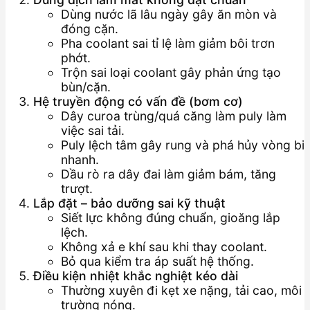
Dùng nước lã lâu ngày gây ăn mòn và
đóng cặn.
Pha coolant sai tỉ lệ làm giảm bôi trơn
phớt.
Trộn sai loại coolant gây phản ứng tạo
bùn/cặn.
Hệ truyền động có vấn đề (bơm cơ)
Dây curoa trùng/quá căng làm puly làm
việc sai tải.
Puly lệch tâm gây rung và phá hủy vòng bi
nhanh.
Dầu rò ra dây đai làm giảm bám, tăng
trượt.
Lắp đặt – bảo dưỡng sai kỹ thuật
Siết lực không đúng chuẩn, gioăng lắp
lệch.
Không xả e khí sau khi thay coolant.
Bỏ qua kiểm tra áp suất hệ thống.
Điều kiện nhiệt khắc nghiệt kéo dài
Thường xuyên đi kẹt xe nặng, tải cao, môi
trường nóng.