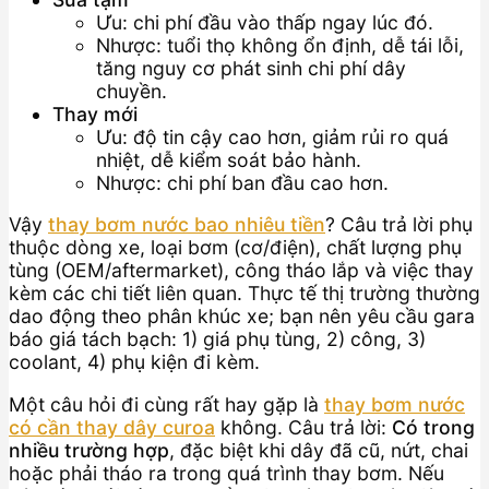
Ưu: chi phí đầu vào thấp ngay lúc đó.
Nhược: tuổi thọ không ổn định, dễ tái lỗi,
tăng nguy cơ phát sinh chi phí dây
chuyền.
Thay mới
Ưu: độ tin cậy cao hơn, giảm rủi ro quá
nhiệt, dễ kiểm soát bảo hành.
Nhược: chi phí ban đầu cao hơn.
Vậy
thay bơm nước bao nhiêu tiền
? Câu trả lời phụ
thuộc dòng xe, loại bơm (cơ/điện), chất lượng phụ
tùng (OEM/aftermarket), công tháo lắp và việc thay
kèm các chi tiết liên quan. Thực tế thị trường thường
dao động theo phân khúc xe; bạn nên yêu cầu gara
báo giá tách bạch: 1) giá phụ tùng, 2) công, 3)
coolant, 4) phụ kiện đi kèm.
Một câu hỏi đi cùng rất hay gặp là
thay bơm nước
có cần thay dây curoa
không. Câu trả lời:
Có trong
nhiều trường hợp
, đặc biệt khi dây đã cũ, nứt, chai
hoặc phải tháo ra trong quá trình thay bơm. Nếu