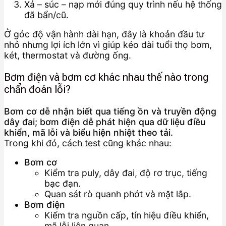
Xả – súc – nạp mới đúng quy trình nếu hệ thống
đã bẩn/cũ.
Ở góc độ vận hành dài hạn, đây là khoản đầu tư
nhỏ nhưng lợi ích lớn vì giúp kéo dài tuổi thọ bơm,
két, thermostat và đường ống.
Bơm điện và bơm cơ khác nhau thế nào trong
chẩn đoán lỗi?
Bơm cơ dễ nhận biết qua tiếng ồn và truyền động
dây đai; bơm điện dễ phát hiện qua dữ liệu điều
khiển, mã lỗi và biểu hiện nhiệt theo tải.
Trong khi đó, cách test cũng khác nhau:
Bơm cơ
Kiểm tra puly, dây đai, độ rơ trục, tiếng
bạc đạn.
Quan sát rò quanh phớt và mặt lắp.
Bơm điện
Kiểm tra nguồn cấp, tín hiệu điều khiển,
mã lỗi liên quan.