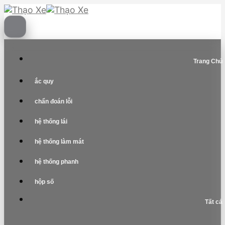
Skip
to
content
Trang Chủ
ắc quy
chẩn đoán lỗi
hệ thống lái
hệ thống làm mát
hệ thống phanh
hộp số
Tất cả