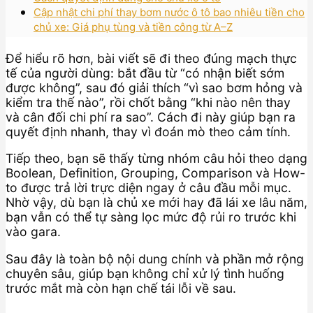
Cập nhật chi phí thay bơm nước ô tô bao nhiêu tiền cho
chủ xe: Giá phụ tùng và tiền công từ A–Z
Để hiểu rõ hơn, bài viết sẽ đi theo đúng mạch thực
tế của người dùng: bắt đầu từ “có nhận biết sớm
được không”, sau đó giải thích “vì sao bơm hỏng và
kiểm tra thế nào”, rồi chốt bằng “khi nào nên thay
và cân đối chi phí ra sao”. Cách đi này giúp bạn ra
quyết định nhanh, thay vì đoán mò theo cảm tính.
Tiếp theo, bạn sẽ thấy từng nhóm câu hỏi theo dạng
Boolean, Definition, Grouping, Comparison và How-
to được trả lời trực diện ngay ở câu đầu mỗi mục.
Nhờ vậy, dù bạn là chủ xe mới hay đã lái xe lâu năm,
bạn vẫn có thể tự sàng lọc mức độ rủi ro trước khi
vào gara.
Sau đây là toàn bộ nội dung chính và phần mở rộng
chuyên sâu, giúp bạn không chỉ xử lý tình huống
trước mắt mà còn hạn chế tái lỗi về sau.