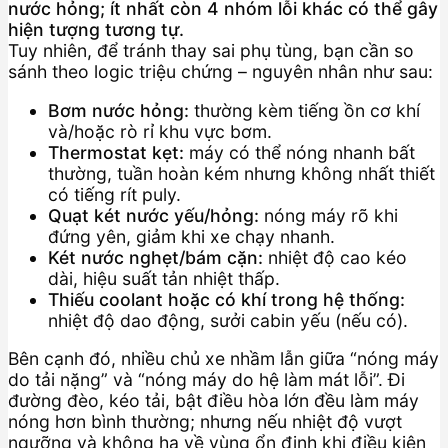
nước hỏng; ít nhất còn 4 nhóm lỗi khác có thể gây
hiện tượng tương tự.
Tuy nhiên, để tránh thay sai phụ tùng, bạn cần so
sánh theo logic triệu chứng – nguyên nhân như sau:
Bơm nước hỏng:
thường kèm tiếng ồn cơ khí
và/hoặc rò rỉ khu vực bơm.
Thermostat kẹt:
máy có thể nóng nhanh bất
thường, tuần hoàn kém nhưng không nhất thiết
có tiếng rít puly.
Quạt két nước yếu/hỏng:
nóng máy rõ khi
đứng yên, giảm khi xe chạy nhanh.
Két nước nghẹt/bám cặn:
nhiệt độ cao kéo
dài, hiệu suất tản nhiệt thấp.
Thiếu coolant hoặc có khí trong hệ thống:
nhiệt độ dao động, sưởi cabin yếu (nếu có).
Bên cạnh đó, nhiều chủ xe nhầm lẫn giữa “nóng máy
do tải nặng” và “nóng máy do hệ làm mát lỗi”. Đi
đường đèo, kéo tải, bật điều hòa lớn đều làm máy
nóng hơn bình thường; nhưng nếu nhiệt độ vượt
ngưỡng và không hạ về vùng ổn định khi điều kiện