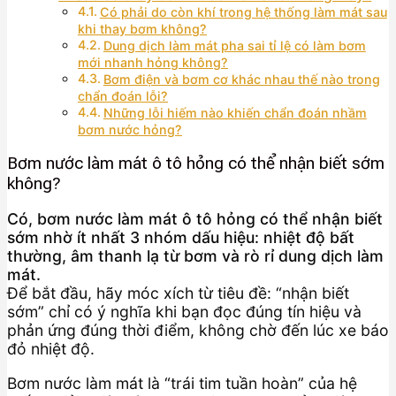
Có phải do còn khí trong hệ thống làm mát sau
khi thay bơm không?
Dung dịch làm mát pha sai tỉ lệ có làm bơm
mới nhanh hỏng không?
Bơm điện và bơm cơ khác nhau thế nào trong
chẩn đoán lỗi?
Những lỗi hiếm nào khiến chẩn đoán nhầm
bơm nước hỏng?
Bơm nước làm mát ô tô hỏng có thể nhận biết sớm
không?
Có, bơm nước làm mát ô tô hỏng có thể nhận biết
sớm nhờ ít nhất 3 nhóm dấu hiệu: nhiệt độ bất
thường, âm thanh lạ từ bơm và rò rỉ dung dịch làm
mát.
Để bắt đầu, hãy móc xích từ tiêu đề: “nhận biết
sớm” chỉ có ý nghĩa khi bạn đọc đúng tín hiệu và
phản ứng đúng thời điểm, không chờ đến lúc xe báo
đỏ nhiệt độ.
Bơm nước làm mát là “trái tim tuần hoàn” của hệ