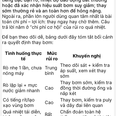
hoặc đã xác nhận hiệu suất bơm suy giảm; thay
sớm thường rẻ và an toàn hơn để hỏng nặng.
Ngoài ra, phần lớn người dùng quan tâm nhất là bài
toán chi phí – lợi ích: thay ngay hay chờ thêm. Câu
trả lời nằm ở “chi phí cơ hội” của rủi ro quá nhiệt.
Để bạn theo dõi dễ, bảng dưới đây tóm tắt bối cảnh
ra quyết định thay bơm:
Tình huống thực
Mức
Khuyến nghị
tế
rủi ro
Theo dõi sát + kiểm tra
Rò nhẹ 1 lần, chưa
Trung
áp suất, xem xét thay
nóng máy
bình
sớm
Thay bơm sớm, kiểm tra
Rò lặp lại + mực
Cao
đồng thời đường ống và
nước giảm nhanh
nắp két
Có tiếng rít/lạo
Thay bơm, kiểm tra puly
Cao
xạo vùng bơm
và dây đai liên quan
Quá nhiệt tái diễn,
Chẩn đoán toàn hệ
Rất