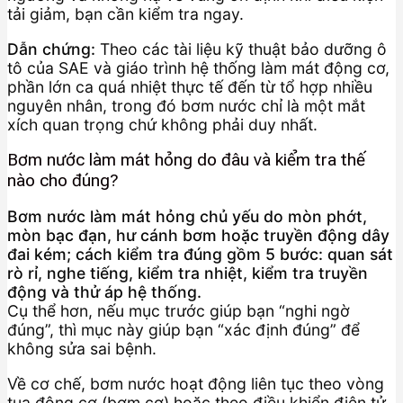
tải giảm, bạn cần kiểm tra ngay.
Dẫn chứng:
Theo các tài liệu kỹ thuật bảo dưỡng ô
tô của SAE và giáo trình hệ thống làm mát động cơ,
phần lớn ca quá nhiệt thực tế đến từ tổ hợp nhiều
nguyên nhân, trong đó bơm nước chỉ là một mắt
xích quan trọng chứ không phải duy nhất.
Bơm nước làm mát hỏng do đâu và kiểm tra thế
nào cho đúng?
Bơm nước làm mát hỏng chủ yếu do mòn phớt,
mòn bạc đạn, hư cánh bơm hoặc truyền động dây
đai kém; cách kiểm tra đúng gồm 5 bước: quan sát
rò rỉ, nghe tiếng, kiểm tra nhiệt, kiểm tra truyền
động và thử áp hệ thống.
Cụ thể hơn, nếu mục trước giúp bạn “nghi ngờ
đúng”, thì mục này giúp bạn “xác định đúng” để
không sửa sai bệnh.
Về cơ chế, bơm nước hoạt động liên tục theo vòng
tua động cơ (bơm cơ) hoặc theo điều khiển điện tử