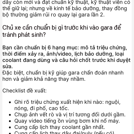
dây còn mới và đạt chuẩn kỹ thuật, kỹ thuật viên có
thể giữ lại; nhưng về kinh tế bảo dưỡng, thay đồng
bộ thường giảm rủi ro quay lại gara lần 2.
Chủ xe cần chuẩn bị gì trước khi vào gara để
tránh phát sinh?
Bạn cần chuẩn bị 6 hạng mục: mô tả triệu chứng,
thời điểm xảy ra, ảnh/video, lịch bảo dưỡng, loại
coolant đang dùng và câu hỏi chốt trước khi duyệt
sửa.
Đặc biệt, chuẩn bị kỹ giúp gara chẩn đoán nhanh
hơn và giảm khả năng thay nhầm.
Checklist đề xuất:
Ghi rõ triệu chứng xuất hiện khi nào: nguội,
nóng, đi phố, cao tốc.
Chụp ảnh vết rò và vị trí tương đối dưới gầm.
Quay video tiếng ồn vùng bơm khi nổ máy.
Cung cấp lịch thay coolant gần nhất.
Cung cấp lịch thay dây đai/puly (nếu có).