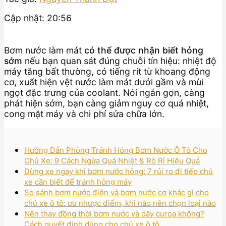
Cập nhật: 20:56
Bơm nước làm mát
có thể được nhận biết hỏng
sớm
nếu bạn quan sát đúng chuỗi tín hiệu: nhiệt độ
máy tăng bất thường, có tiếng rít từ khoang động
cơ, xuất hiện vệt nước làm mát dưới gầm và mùi
ngọt đặc trưng của coolant. Nói ngắn gọn, càng
phát hiện sớm, bạn càng giảm nguy cơ quá nhiệt,
cong mặt máy và chi phí sửa chữa lớn.
Hướng Dẫn Phòng Tránh Hỏng Bơm Nước Ô Tô Cho
Chủ Xe: 9 Cách Ngừa Quá Nhiệt & Rò Rỉ Hiệu Quả
Dừng xe ngay khi bơm nước hỏng: 7 rủi ro đi tiếp chủ
xe cần biết để tránh hỏng máy
So sánh bơm nước điện và bơm nước cơ khác gì cho
chủ xe ô tô: ưu nhược điểm, khi nào nên chọn loại nào
Nên thay đồng thời bơm nước và dây curoa không?
Cách quyết định đúng cho chủ xe ô tô