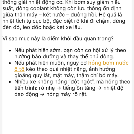
thống giải nhiệt động cơ. Khi bơm suy giảm hiệu
suất, dòng coolant không còn lưu thông ổn định
giữa thân máy – két nước – đường hồi. Hệ quả là
nhiệt tích tụ cục bộ, đặc biệt rõ khi đi chậm, dừng
đèn đỏ, leo dốc hoặc kẹt xe lâu.
Vì sao mục này là điểm khởi đầu quan trọng?
Nếu phát hiện sớm, bạn còn cơ hội xử lý theo
hướng bảo dưỡng và thay thế chủ động.
Nếu phát hiện muộn, nguy cơ
hỏng bơm nước
ô tô
kéo theo quá nhiệt nặng, ảnh hưởng
gioăng quy lát, mặt máy, thậm chí bó máy.
Nhiều xe không hỏng “đột ngột”, mà hỏng theo
tiến trình: rò nhẹ → tiếng ồn tăng → nhiệt độ
dao động → nóng máy rõ rệt.