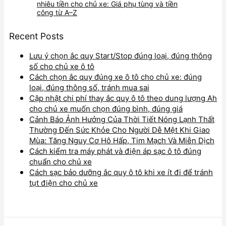
nhiêu tiền cho chủ xe: Giá phụ tùng và tiền
công từ A–Z
Recent Posts
Lưu ý chọn ắc quy Start/Stop đúng loại, đúng thông
số cho chủ xe ô tô
Cách chọn ắc quy đúng xe ô tô cho chủ xe: đúng
loại, đúng thông số, tránh mua sai
Cập nhật chi phí thay ắc quy ô tô theo dung lượng Ah
cho chủ xe muốn chọn đúng bình, đúng giá
Cảnh Báo Ảnh Hưởng Của Thời Tiết Nóng Lạnh Thất
Thường Đến Sức Khỏe Cho Người Dễ Mệt Khi Giao
Mùa: Tăng Nguy Cơ Hô Hấp, Tim Mạch Và Miễn Dịch
Cách kiểm tra máy phát và điện áp sạc ô tô đúng
chuẩn cho chủ xe
Cách sạc bảo dưỡng ắc quy ô tô khi xe ít đi để tránh
tụt điện cho chủ xe