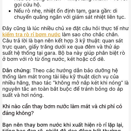
gọi cứu hộ.
Nếu rò nhẹ, nhiệt ổn định tạm, gara gần: di
chuyển quãng ngắn với giám sát nhiệt liên tục.
Đây cũng là lúc nhiều chủ xe đặt câu hỏi thực tế như
kiểm tra rò rỉ bơm nước
làm sao cho chắc chắn.
Câu trả lời là bạn nên kết hợp 3 kỹ thuật: quan sát
trực quan, giấy trắng dưới xe qua đêm và thử áp
suất hệ thống tại gara. Bộ ba này giúp phân biệt rò
ở bơm với rò từ ống nước, két hoặc cổ dê.
Dẫn chứng:
Theo các hướng dẫn bảo dưỡng hệ
thống làm mát trong tài liệu kỹ thuật dịch vụ của
nhiều hãng, thao tác “không mở nắp két khi nóng” là
nguyên tắc an toàn bắt buộc để tránh bỏng do áp
suất và hơi nóng.
Khi nào cần thay bơm nước làm mát và chi phí có
đáng không?
Bạn nên thay bơm nước khi xuất hiện rò rỉ lặp lại,
tiếng bạc đạn rõ, nhiệt độ dao động bất thường