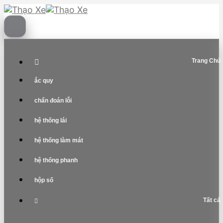
Skip
to
content
Trang Chủ
ắc quy
chẩn đoán lỗi
hệ thống lái
hệ thống làm mát
hệ thống phanh
hộp số
Tất cả