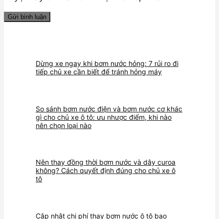
Dừng xe ngay khi bơm nước hỏng: 7 rủi ro đi
tiếp chủ xe cần biết để tránh hỏng máy
So sánh bơm nước điện và bơm nước cơ khác
gì cho chủ xe ô tô: ưu nhược điểm, khi nào
nên chọn loại nào
Nên thay đồng thời bơm nước và dây curoa
không? Cách quyết định đúng cho chủ xe ô
tô
Cập nhật chi phí thay bơm nước ô tô bao