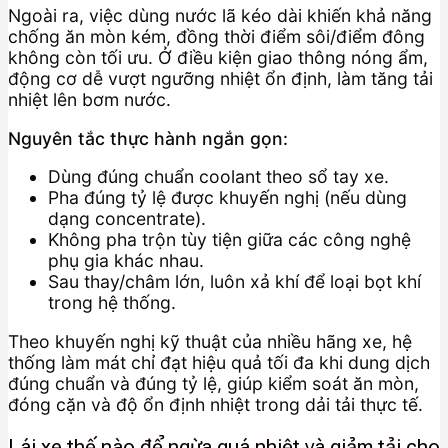
Ngoài ra, việc dùng nước lã kéo dài khiến khả năng
chống ăn mòn kém, đồng thời điểm sôi/điểm đông
không còn tối ưu. Ở điều kiện giao thông nóng ẩm,
động cơ dễ vượt ngưỡng nhiệt ổn định, làm tăng tải
nhiệt lên bơm nước.
Nguyên tắc thực hành ngắn gọn:
Dùng đúng chuẩn coolant theo sổ tay xe.
Pha đúng tỷ lệ được khuyến nghị (nếu dùng
dạng concentrate).
Không pha trộn tùy tiện giữa các công nghệ
phụ gia khác nhau.
Sau thay/châm lớn, luôn xả khí để loại bọt khí
trong hệ thống.
Theo khuyến nghị kỹ thuật của nhiều hãng xe, hệ
thống làm mát chỉ đạt hiệu quả tối đa khi dung dịch
đúng chuẩn và đúng tỷ lệ, giúp kiểm soát ăn mòn,
đóng cặn và độ ổn định nhiệt trong dải tải thực tế.
Lái xe thế nào để ngừa quá nhiệt và giảm tải cho