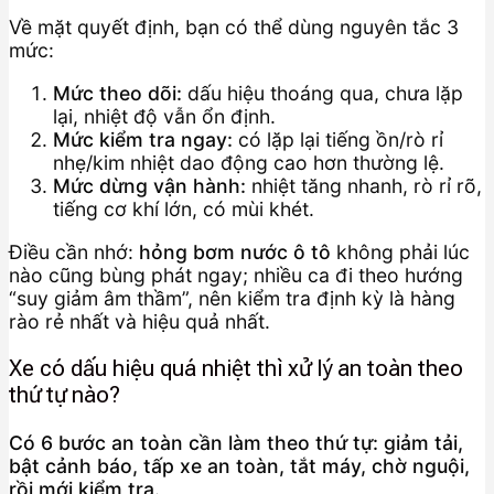
Về mặt quyết định, bạn có thể dùng nguyên tắc 3
mức:
Mức theo dõi:
dấu hiệu thoáng qua, chưa lặp
lại, nhiệt độ vẫn ổn định.
Mức kiểm tra ngay:
có lặp lại tiếng ồn/rò rỉ
nhẹ/kim nhiệt dao động cao hơn thường lệ.
Mức dừng vận hành:
nhiệt tăng nhanh, rò rỉ rõ,
tiếng cơ khí lớn, có mùi khét.
Điều cần nhớ:
hỏng bơm nước ô tô
không phải lúc
nào cũng bùng phát ngay; nhiều ca đi theo hướng
“suy giảm âm thầm”, nên kiểm tra định kỳ là hàng
rào rẻ nhất và hiệu quả nhất.
Xe có dấu hiệu quá nhiệt thì xử lý an toàn theo
thứ tự nào?
Có 6 bước an toàn cần làm theo thứ tự: giảm tải,
bật cảnh báo, tấp xe an toàn, tắt máy, chờ nguội,
rồi mới kiểm tra.