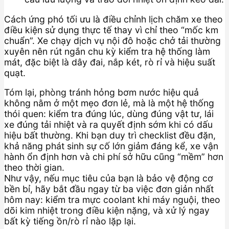
Cách ứng phó tối ưu là điều chỉnh lịch chăm xe theo
điều kiện sử dụng thực tế thay vì chỉ theo “mốc km
chuẩn”. Xe chạy dịch vụ nội đô hoặc chở tải thường
xuyên nên rút ngắn chu kỳ kiểm tra hệ thống làm
mát, đặc biệt là dây đai, nắp két, rò rỉ và hiệu suất
quạt.
Tóm lại, phòng tránh hỏng bơm nước hiệu quả
không nằm ở một mẹo đơn lẻ, mà là một hệ thống
thói quen: kiểm tra đúng lúc, dùng đúng vật tư, lái
xe đúng tải nhiệt và ra quyết định sớm khi có dấu
hiệu bất thường. Khi bạn duy trì checklist đều đặn,
khả năng phát sinh sự cố lớn giảm đáng kể, xe vận
hành ổn định hơn và chi phí sở hữu cũng “mềm” hơn
theo thời gian.
Như vậy, nếu mục tiêu của bạn là bảo vệ động cơ
bền bỉ, hãy bắt đầu ngay từ ba việc đơn giản nhất
hôm nay: kiểm tra mực coolant khi máy nguội, theo
dõi kim nhiệt trong điều kiện nặng, và xử lý ngay
bất kỳ tiếng ồn/rò rỉ nào lặp lại.