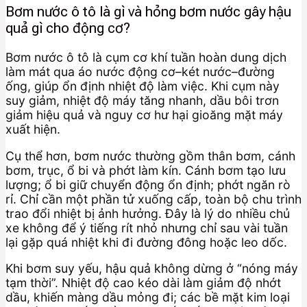
Bơm nước ô tô là gì và hỏng bơm nước gây hậu
quả gì cho động cơ?
Bơm nước ô tô là cụm cơ khí tuần hoàn dung dịch
làm mát qua áo nước động cơ–két nước–đường
ống, giúp ổn định nhiệt độ làm việc. Khi cụm này
suy giảm, nhiệt độ máy tăng nhanh, dầu bôi trơn
giảm hiệu quả và nguy cơ hư hại gioăng mặt máy
xuất hiện.
Cụ thể hơn, bơm nước thường gồm thân bơm, cánh
bơm, trục, ổ bi và phớt làm kín. Cánh bơm tạo lưu
lượng; ổ bi giữ chuyển động ổn định; phớt ngăn rò
rỉ. Chỉ cần một phần tử xuống cấp, toàn bộ chu trình
trao đổi nhiệt bị ảnh hưởng. Đây là lý do nhiều chủ
xe không để ý tiếng rít nhỏ nhưng chỉ sau vài tuần
lại gặp quá nhiệt khi đi đường đông hoặc leo dốc.
Khi bơm suy yếu, hậu quả không dừng ở “nóng máy
tạm thời”. Nhiệt độ cao kéo dài làm giảm độ nhớt
dầu, khiến màng dầu mỏng đi; các bề mặt kim loại