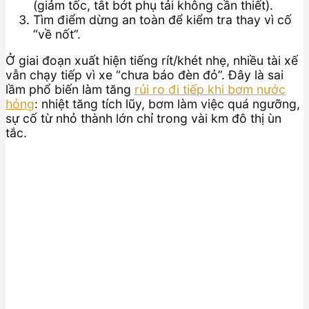
(giảm tốc, tắt bớt phụ tải không cần thiết).
Tìm điểm dừng an toàn để kiểm tra thay vì cố
“về nốt”.
Ở giai đoạn xuất hiện tiếng rít/khét nhẹ, nhiều tài xế
vẫn chạy tiếp vì xe “chưa báo đèn đỏ”. Đây là sai
lầm phổ biến làm tăng
rủi ro đi tiếp khi bơm nước
hỏng
: nhiệt tăng tích lũy, bơm làm việc quá ngưỡng,
sự cố từ nhỏ thành lớn chỉ trong vài km đô thị ùn
tắc.