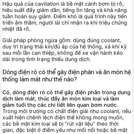
Hậu quả của cavitation là bề mặt cánh bơm bị rỗ,
hiệu suất đẩy giảm dần, tiếng ồn tăng và khả năng
tuần hoàn suy giảm. Điểm khó là quá trình này tiến
triển âm thầm, người lái chỉ nhận ra khi triệu chứng
nhiệt đã rõ.
Giải pháp phòng ngừa gồm: dùng đúng coolant,
duy trì trạng thái kín/đủ áp của hệ thống, xả khí kỹ
sau mỗi lần can thiệp, không để xe vận hành kéo
dài trong tình trạng thiếu dung dịch.
Dòng điện rò có thể gây điện phân và ăn mòn hệ
thống làm mát như thế nào?
Có, dòng điện rò có thể gây điện phân trong dung
dịch làm mát, thúc đẩy ăn mòn kim loại và làm
giảm tuổi thọ các chi tiết liên quan bơm nước.
Trong môi trường có chất điện giải như coolant, nếu
xuất hiện chênh lệch điện thế không mong muốn,
các bề mặt kim loại sẽ bị “rút vật liệu” theo thời
gian, đặc biệt ở điểm yếu như mối nối hoặc bề mặt