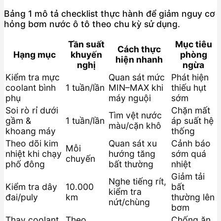
Bảng 1 mô tả checklist thực hành để giảm nguy cơ
hỏng bơm nước ô tô theo chu kỳ sử dụng.
Tần suất
Mục tiêu
Cách thực
Hạng mục
khuyến
phòng
hiện nhanh
nghị
ngừa
Kiểm tra mực
Quan sát mức
Phát hiện
coolant bình
1 tuần/lần
MIN–MAX khi
thiếu hụt
phụ
máy nguội
sớm
Soi rò rỉ dưới
Chặn mất
Tìm vệt nước
gầm &
1 tuần/lần
áp suất hệ
màu/cặn khô
khoang máy
thống
Theo dõi kim
Quan sát xu
Cảnh báo
Mỗi
nhiệt khi chạy
hướng tăng
sớm quá
chuyến
phố đông
bất thường
nhiệt
Giảm tải
Nghe tiếng rít,
Kiểm tra dây
10.000
bất
kiểm tra
đai/puly
km
thường lên
nứt/chùng
bơm
Thay coolant
Theo
Chống ăn