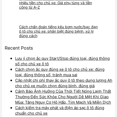
nhiêu tiền cho chủ xe: Giá phụ tùng và tiền
công từ A–Z
Cách chẩn đoán tiếng kêu bơm nước/bạc đạn
ô tô cho chủ xe: phân biệt đúng bệnh, xử lý
đúng cách
Recent Posts
Lưu ý chọn ắc quy Start/Stop đúng loại, đúng thông
số cho chủ xe ô tô
Cách chọn ắc quy đúng xe ô tô cho chủ xe: đúng
loại, đúng thông số, tránh mua sai
Cập nhật chi phí thay ắc quy ô tô theo dung lượng Ah
cho chủ xe muốn chọn đúng bình, đúng giá
Cảnh Báo Ảnh Hưởng Của Thời Tiết Nóng Lạnh Thất
Thường Đến Sức Khỏe Cho Người Dễ Mệt Khi Giao
Mùa: Tăng Nguy Cơ Hô Hấp, Tim Mạch Và Miễn Dịch
Cách kiểm tra máy phát và điện áp sạc ô tô đúng
chuẩn cho chủ xe