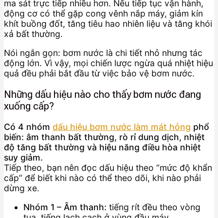
ma sát trực tiếp nhiều hơn. Nếu tiếp tục vận hành,
động cơ có thể gặp cong vênh nắp máy, giảm kín
khít buồng đốt, tăng tiêu hao nhiên liệu và tăng khói
xả bất thường.
Nói ngắn gọn: bơm nước là chi tiết nhỏ nhưng tác
động lớn. Vì vậy, mọi chiến lược ngừa quá nhiệt hiệu
quả đều phải bắt đầu từ việc bảo vệ bơm nước.
Những dấu hiệu nào cho thấy bơm nước đang
xuống cấp?
Có 4 nhóm
dấu hiệu bơm nước làm mát hỏng
phổ
biến: âm thanh bất thường, rò rỉ dung dịch, nhiệt
độ tăng bất thường và hiệu năng điều hòa nhiệt
suy giảm.
Tiếp theo, bạn nên đọc dấu hiệu theo “mức độ khẩn
cấp” để biết khi nào có thể theo dõi, khi nào phải
dừng xe.
Nhóm 1 – Âm thanh:
tiếng rít đều theo vòng
tua, tiếng lạch cạch ở vùng đầu máy.