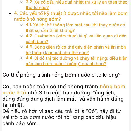
Xe có dấu hiệu quá nhiệt thì xử lý an toàn theo
thứ tự nào?
Các yếu tố kỹ thuật ít được nhắc tới nào làm bơm
nước ô tô hỏng sớm?
Xả khí hệ thống làm mát sau khi thay nước có
thật sự cần thiết không?
Cavitation (xâm thực) là gì và liên quan gì đến
cánh bơm?
Dòng điện rò có thể gây điện phân và ăn mòn
hệ thống làm mát như thế nào?
Đi đô thị tắc đường và chạy tải nặng: điều kiện
nào làm bơm nước “xuống” nhanh hơn?
Có thể phòng tránh hỏng bơm nước ô tô không?
Có, bạn hoàn toàn có thể phòng tránh
hỏng bơm
nước ô tô
nhờ 3 trụ cột: bảo dưỡng đúng lịch,
dùng đúng dung dịch làm mát, và vận hành đúng
tải nhiệt.
Để hiểu rõ hơn vì sao câu trả lời là “Có”, hãy đi từ
vai trò của bơm nước rồi nối sang các dấu hiệu
cảnh báo sớm.