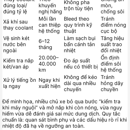
Không pha
đúng loại/
khuyến
mòn,
trộn tùy tiện
đúng tỷ lệ
nghị hãng
chống sôi
Mỗi lần
Bleed theo
Tránh
Xả khí sau
can thiệp
quy trình kỹ
điểm nóng
thay coolant
hệ thống
thuật
cục bộ
Vệ sinh két
Làm sạch bụi
Tăng hiệu
6–12
nước bên
bẩn cánh tản
suất trao
tháng
ngoài
nhiệt
đổi nhiệt
20.000–
Ổn định
Kiểm tra nắp
Đo áp suất
40.000
điểm sôi
két/van áp
nếu có thiết bị
km
hệ thống
Không để kéo
Tránh
Xử lý tiếng ồn
Ngay khi
dài qua nhiều
hỏng dây
lạ ngay
xuất hiện
chuyến
chuyền
Để minh họa, nhiều chủ xe bỏ qua bước “kiểm tra
khi máy nguội” và mở nắp khi còn nóng, vừa nguy
hiểm vừa dễ đánh giá sai mức dung dịch. Quy tắc
chuẩn là: quan sát bình phụ và các dấu hiệu rò rỉ khi
nhiệt độ đã hạ về ngưỡng an toàn.