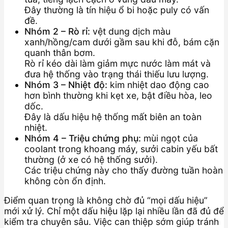
Đây thường là tín hiệu ổ bi hoặc puly có vấn
đề.
Nhóm 2 – Rò rỉ:
vệt dung dịch màu
xanh/hồng/cam dưới gầm sau khi đỗ, bám cặn
quanh thân bơm.
Rò rỉ kéo dài làm giảm mực nước làm mát và
đưa hệ thống vào trạng thái thiếu lưu lượng.
Nhóm 3 – Nhiệt độ:
kim nhiệt dao động cao
hơn bình thường khi kẹt xe, bật điều hòa, leo
dốc.
Đây là dấu hiệu hệ thống mất biên an toàn
nhiệt.
Nhóm 4 – Triệu chứng phụ:
mùi ngọt của
coolant trong khoang máy, sưởi cabin yếu bất
thường (ở xe có hệ thống sưởi).
Các triệu chứng này cho thấy đường tuần hoàn
không còn ổn định.
Điểm quan trọng là không chờ đủ “mọi dấu hiệu”
mới xử lý. Chỉ một dấu hiệu lặp lại nhiều lần đã đủ để
kiểm tra chuyên sâu. Việc can thiệp sớm giúp tránh