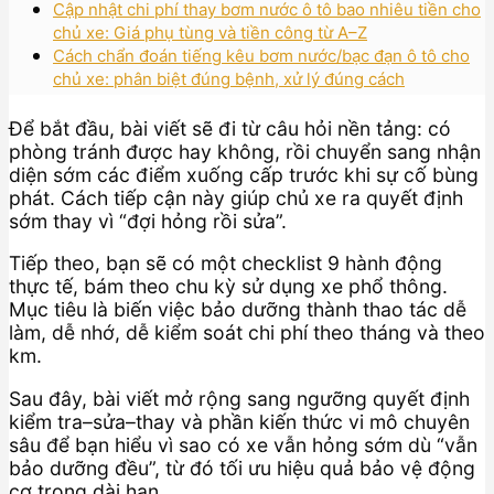
Cập nhật chi phí thay bơm nước ô tô bao nhiêu tiền cho
chủ xe: Giá phụ tùng và tiền công từ A–Z
Cách chẩn đoán tiếng kêu bơm nước/bạc đạn ô tô cho
chủ xe: phân biệt đúng bệnh, xử lý đúng cách
Để bắt đầu, bài viết sẽ đi từ câu hỏi nền tảng: có
phòng tránh được hay không, rồi chuyển sang nhận
diện sớm các điểm xuống cấp trước khi sự cố bùng
phát. Cách tiếp cận này giúp chủ xe ra quyết định
sớm thay vì “đợi hỏng rồi sửa”.
Tiếp theo, bạn sẽ có một checklist 9 hành động
thực tế, bám theo chu kỳ sử dụng xe phổ thông.
Mục tiêu là biến việc bảo dưỡng thành thao tác dễ
làm, dễ nhớ, dễ kiểm soát chi phí theo tháng và theo
km.
Sau đây, bài viết mở rộng sang ngưỡng quyết định
kiểm tra–sửa–thay và phần kiến thức vi mô chuyên
sâu để bạn hiểu vì sao có xe vẫn hỏng sớm dù “vẫn
bảo dưỡng đều”, từ đó tối ưu hiệu quả bảo vệ động
cơ trong dài hạn.