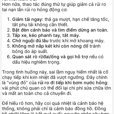
Hơn nữa, thao tác đúng thứ tự giúp giảm cả rủi ro
tai nạn lẫn rủi ro hỏng động cơ.
Giảm tải ngay:
thả ga mượt, hạn chế tăng tốc,
tắt phụ tải không cần thiết.
Bật đèn cảnh báo và tìm điểm dừng an toàn.
Tấp xe, kéo phanh tay, tắt máy.
Chờ nguội đủ lâu
trước khi mở khoang máy.
Không mở nắp két khi còn nóng
để tránh
bỏng do áp suất.
Quan sát rò rỉ/đai/ống và gọi hỗ trợ
nếu có
dấu hiệu nghiêm trọng.
Trong tình huống này, sai lầm nguy hiểm nhất là cố
chạy tiếp khi kim nhiệt đã vượt ngưỡng. Đây chính
là “vùng đỏ” của
rủi ro đi tiếp khi bơm nước hỏng
:
vài phút chủ quan có thể đổi lại chi phí sửa chữa lớn
và mất an toàn cho cả chuyến đi.
Để hiểu rõ hơn, hãy coi quá nhiệt là cảnh báo hệ
thống, không phải chỉ là cảnh báo đồng hồ. Đồng
hồ nhiệt tăng là kết quả cuối; nguyên nhân sâu hơn