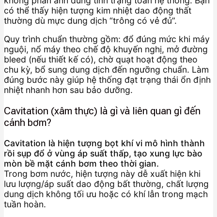
không phản ánh đúng tình trạng toàn hệ thống. Bạn
có thể thấy hiện tượng kim nhiệt dao động thất
thường dù mực dung dịch “trông có vẻ đủ”.
Quy trình chuẩn thường gồm: đổ đúng mức khi máy
nguội, nổ máy theo chế độ khuyến nghị, mở đường
bleed (nếu thiết kế có), chờ quạt hoạt động theo
chu kỳ, bổ sung dung dịch đến ngưỡng chuẩn. Làm
đúng bước này giúp hệ thống đạt trạng thái ổn định
nhiệt nhanh hơn sau bảo dưỡng.
Cavitation (xâm thực) là gì và liên quan gì đến
cánh bơm?
Cavitation là hiện tượng bọt khí vi mô hình thành
rồi sụp đổ ở vùng áp suất thấp, tạo xung lực bào
mòn bề mặt cánh bơm theo thời gian.
Trong bơm nước, hiện tượng này dễ xuất hiện khi
lưu lượng/áp suất dao động bất thường, chất lượng
dung dịch không tối ưu hoặc có khí lẫn trong mạch
tuần hoàn.