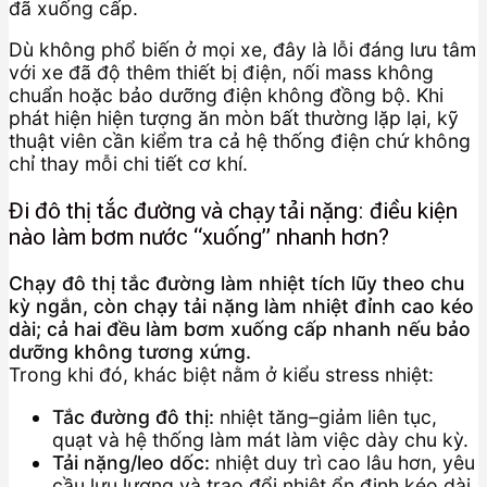
đã xuống cấp.
Dù không phổ biến ở mọi xe, đây là lỗi đáng lưu tâm
với xe đã độ thêm thiết bị điện, nối mass không
chuẩn hoặc bảo dưỡng điện không đồng bộ. Khi
phát hiện hiện tượng ăn mòn bất thường lặp lại, kỹ
thuật viên cần kiểm tra cả hệ thống điện chứ không
chỉ thay mỗi chi tiết cơ khí.
Đi đô thị tắc đường và chạy tải nặng: điều kiện
nào làm bơm nước “xuống” nhanh hơn?
Chạy đô thị tắc đường làm nhiệt tích lũy theo chu
kỳ ngắn, còn chạy tải nặng làm nhiệt đỉnh cao kéo
dài; cả hai đều làm bơm xuống cấp nhanh nếu bảo
dưỡng không tương xứng.
Trong khi đó, khác biệt nằm ở kiểu stress nhiệt:
Tắc đường đô thị:
nhiệt tăng–giảm liên tục,
quạt và hệ thống làm mát làm việc dày chu kỳ.
Tải nặng/leo dốc:
nhiệt duy trì cao lâu hơn, yêu
cầu lưu lượng và trao đổi nhiệt ổn định kéo dài.