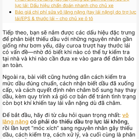
lực lái: Dấu hiệu chẩn đoán nhanh cho chủ xe
Báo giá chi phí sửa vô lăng nặng (tay lái nặng) do trợ lực
lái/EPS & thước lái – cho chủ xe ô tô
Tiếp theo, bạn sẽ nắm được các dấu hiệu đặc trưng
để phân biệt thiếu dầu với những nguyên nhân gần
giống như bơm yếu, dây curoa trượt hay thước lái
có vấn đề—nhờ đó biết khi nào có thể tự kiểm tra
tại nhà và khi nào cần đưa xe vào gara để đảm bảo
an toàn.
Ngoài ra, bài viết cũng hướng dẫn cách kiểm tra
mức dầu đúng chuẩn, cách nhận biết dầu đã xuống
cấp, và cách quyết định nên châm bổ sung hay thay
dầu, kèm quy trình xả gió cơ bản để tránh tình trạng
còn bọt khí khiến tay lái vẫn nặng dù đã châm.
Để bắt đầu, hãy đi từ câu hỏi quan trọng nhất:
vô
lăng nặng
có phải do thiếu dầu trợ lực lái không
,
rồi lần lượt “móc xích” sang nguyên nhân gây thiếu
dầu, cách kiểm tra, cách xử lý, và cuối cùng là phân