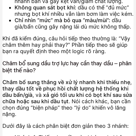
nhanh bẩn và gây kẹt van/giảm chất lượng.
Không quan sát bọt khí:
dầu có thể “đủ mức”
nhưng bọt khí nhiều vẫn làm bơm làm việc kém.
Chỉ nhìn “mức” mà bỏ qua “màu/mùi”:
dầu
già/bẩn cũng gây nặng lái dù mức không thấp.
Khi đã kiểm đúng, câu hỏi tiếp theo thường là: “Vậy
châm thêm hay phải thay?” Phần tiếp theo sẽ giúp
bạn ra quyết định theo một logic rõ ràng.
Châm bổ sung dầu trợ lực hay cần thay dầu – phân
biệt thế nào?
Châm bổ sung thắng về xử lý nhanh khi thiếu nhẹ
,
thay dầu tốt về phục hồi chất lượng hệ thống khi
dầu bẩn/già
, và
xả gió tối ưu khi có bọt khí sau sửa
chữa hoặc sau khi dầu tụt
. Nói cách khác, bạn cần
chọn đúng “biện pháp” theo “lý do” khiến vô lăng
nặng.
Dưới đây là cách phân biệt đơn giản theo 3 nhánh: