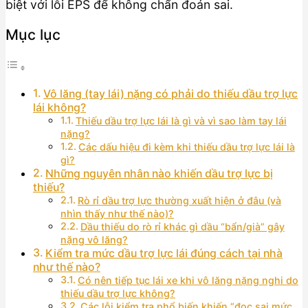
biệt với lỗi EPS để không chẩn đoán sai.
Mục lục
Vô lăng (tay lái) nặng có phải do thiếu dầu trợ lực
lái không?
Thiếu dầu trợ lực lái là gì và vì sao làm tay lái
nặng?
Các dấu hiệu đi kèm khi thiếu dầu trợ lực lái là
gì?
Những nguyên nhân nào khiến dầu trợ lực bị
thiếu?
Rò rỉ dầu trợ lực thường xuất hiện ở đâu (và
nhìn thấy như thế nào)?
Dầu thiếu do rò rỉ khác gì dầu “bẩn/già” gây
nặng vô lăng?
Kiểm tra mức dầu trợ lực lái đúng cách tại nhà
như thế nào?
Có nên tiếp tục lái xe khi vô lăng nặng nghi do
thiếu dầu trợ lực không?
Các lỗi kiểm tra phổ biến khiến “đọc sai mức