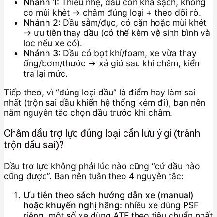
Nhánh 1:
Thiếu nhẹ, dầu còn khá sạch, không
có mùi khét → châm đúng loại + theo dõi rò.
Nhánh 2:
Dầu sẫm/đục, có cặn hoặc mùi khét
→ ưu tiên thay dầu (có thể kèm vệ sinh bình và
lọc nếu xe có).
Nhánh 3:
Dầu có bọt khí/foam, xe vừa thay
ống/bơm/thước → xả gió sau khi châm, kiểm
tra lại mức.
Tiếp theo, vì “đúng loại dầu” là điểm hay làm sai
nhất (trộn sai dầu khiến hệ thống kém đi), bạn nên
nắm nguyên tắc chọn dầu trước khi châm.
Châm dầu trợ lực đúng loại cần lưu ý gì (tránh
trộn dầu sai)?
Dầu trợ lực không phải lúc nào cũng “cứ dầu nào
cũng được”. Bạn nên tuân theo 4 nguyên tắc:
Ưu tiên theo sách hướng dẫn xe (manual)
hoặc khuyến nghị hãng:
nhiều xe dùng PSF
riêng, một số xe dùng ATF theo tiêu chuẩn nhất