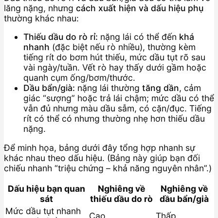
lăng nặng, nhưng
cách xuất hiện và dấu hiệu phụ
thường khác nhau:
Thiếu dầu do rò rỉ:
nặng lái có thể đến
khá
nhanh
(đặc biệt nếu rò nhiều), thường kèm
tiếng rít do bơm hút thiếu, mức dầu tụt rõ sau
vài ngày/tuần. Vết rò hay thấy dưới gầm hoặc
quanh cụm ống/bơm/thước.
Dầu bẩn/già:
nặng lái thường
tăng dần
, cảm
giác “sượng” hoặc trả lái chậm; mức dầu có thể
vẫn đủ nhưng màu dầu sẫm, có cặn/đục. Tiếng
rít có thể có nhưng thường nhẹ hơn thiếu dầu
nặng.
Để minh họa, bảng dưới đây tổng hợp nhanh sự
khác nhau theo dấu hiệu. (Bảng này giúp bạn đối
chiếu nhanh “triệu chứng – khả năng nguyên nhân”.)
Dấu hiệu bạn quan
Nghiêng về
Nghiêng về
sát
thiếu dầu do rò
dầu bẩn/già
Mức dầu tụt nhanh
Cao
Thấp