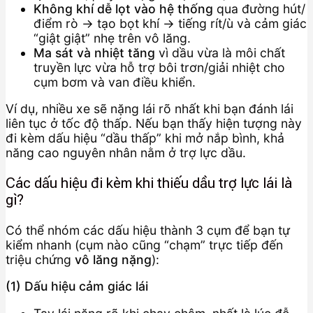
Không khí dễ lọt vào hệ thống
qua đường hút/
điểm rò → tạo bọt khí → tiếng rít/ù và cảm giác
“giật giật” nhẹ trên vô lăng.
Ma sát và nhiệt tăng
vì dầu vừa là môi chất
truyền lực vừa hỗ trợ bôi trơn/giải nhiệt cho
cụm bơm và van điều khiển.
Ví dụ, nhiều xe sẽ nặng lái rõ nhất khi bạn đánh lái
liên tục ở tốc độ thấp. Nếu bạn thấy hiện tượng này
đi kèm dấu hiệu “dầu thấp” khi mở nắp bình, khả
năng cao nguyên nhân nằm ở trợ lực dầu.
Các dấu hiệu đi kèm khi thiếu dầu trợ lực lái là
gì?
Có thể nhóm các dấu hiệu thành 3 cụm để bạn tự
kiểm nhanh (cụm nào cũng “chạm” trực tiếp đến
triệu chứng
vô lăng nặng
):
(1) Dấu hiệu cảm giác lái