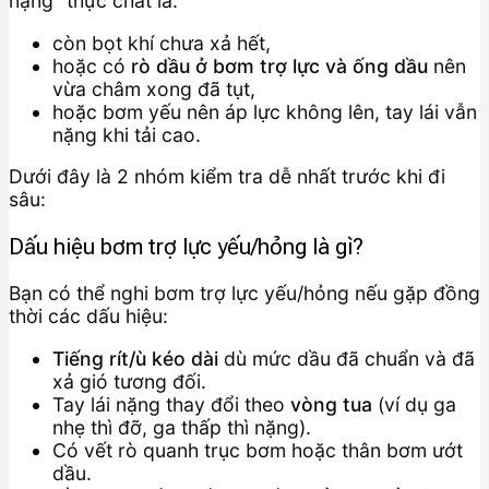
nặng” thực chất là:
còn bọt khí chưa xả hết,
hoặc có
rò dầu ở bơm trợ lực và ống dầu
nên
vừa châm xong đã tụt,
hoặc bơm yếu nên áp lực không lên, tay lái vẫn
nặng khi tải cao.
Dưới đây là 2 nhóm kiểm tra dễ nhất trước khi đi
sâu:
Dấu hiệu bơm trợ lực yếu/hỏng là gì?
Bạn có thể nghi bơm trợ lực yếu/hỏng nếu gặp đồng
thời các dấu hiệu:
Tiếng rít/ù kéo dài
dù mức dầu đã chuẩn và đã
xả gió tương đối.
Tay lái nặng thay đổi theo
vòng tua
(ví dụ ga
nhẹ thì đỡ, ga thấp thì nặng).
Có vết rò quanh trục bơm hoặc thân bơm ướt
dầu.