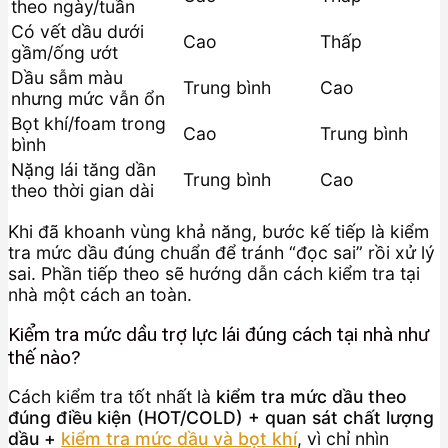
theo ngày/tuần
Có vết dầu dưới
Cao
Thấp
gầm/ống ướt
Dầu sẫm màu
Trung bình
Cao
nhưng mức vẫn ổn
Bọt khí/foam trong
Cao
Trung bình
bình
Nặng lái tăng dần
Trung bình
Cao
theo thời gian dài
Khi đã khoanh vùng khả năng, bước kế tiếp là kiểm
tra mức dầu đúng chuẩn để tránh “đọc sai” rồi xử lý
sai. Phần tiếp theo sẽ hướng dẫn cách kiểm tra tại
nhà một cách an toàn.
Kiểm tra mức dầu trợ lực lái đúng cách tại nhà như
thế nào?
Cách kiểm tra tốt nhất là
kiểm tra mức dầu theo
đúng điều kiện (HOT/COLD) + quan sát chất lượng
dầu +
kiểm tra mức dầu và bọt khí
, vì chỉ nhìn