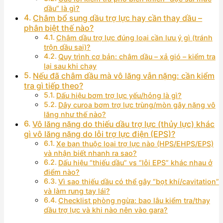
dầu” là gì?
Châm bổ sung dầu trợ lực hay cần thay dầu –
phân biệt thế nào?
Châm dầu trợ lực đúng loại cần lưu ý gì (tránh
trộn dầu sai)?
Quy trình cơ bản: châm dầu – xả gió – kiểm tra
lại sau khi chạy
Nếu đã châm dầu mà vô lăng vẫn nặng: cần kiểm
tra gì tiếp theo?
Dấu hiệu bơm trợ lực yếu/hỏng là gì?
Dây curoa bơm trợ lực trùng/mòn gây nặng vô
lăng như thế nào?
Vô lăng nặng do thiếu dầu trợ lực (thủy lực) khác
gì vô lăng nặng do lỗi trợ lực điện (EPS)?
Xe bạn thuộc loại trợ lực nào (HPS/EHPS/EPS)
và nhận biết nhanh ra sao?
Dấu hiệu “thiếu dầu” vs “lỗi EPS” khác nhau ở
điểm nào?
Vì sao thiếu dầu có thể gây “bọt khí/cavitation”
và làm rung tay lái?
Checklist phòng ngừa: bao lâu kiểm tra/thay
dầu trợ lực và khi nào nên vào gara?