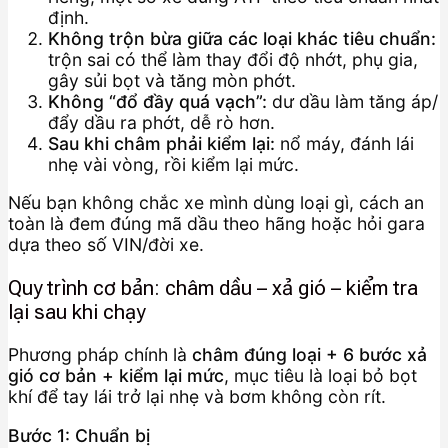
định.
Không trộn bừa giữa các loại khác tiêu chuẩn:
trộn sai có thể làm thay đổi độ nhớt, phụ gia,
gây sủi bọt và tăng mòn phớt.
Không “đổ đầy quá vạch”:
dư dầu làm tăng áp/
đẩy dầu ra phớt, dễ rò hơn.
Sau khi châm phải kiểm lại:
nổ máy, đánh lái
nhẹ vài vòng, rồi kiểm lại mức.
Nếu bạn không chắc xe mình dùng loại gì, cách an
toàn là đem đúng mã dầu theo hãng hoặc hỏi gara
dựa theo số VIN/đời xe.
Quy trình cơ bản: châm dầu – xả gió – kiểm tra
lại sau khi chạy
Phương pháp chính là
châm đúng loại + 6 bước xả
gió cơ bản + kiểm lại mức
, mục tiêu là loại bỏ bọt
khí để tay lái trở lại nhẹ và bơm không còn rít.
Bước 1: Chuẩn bị