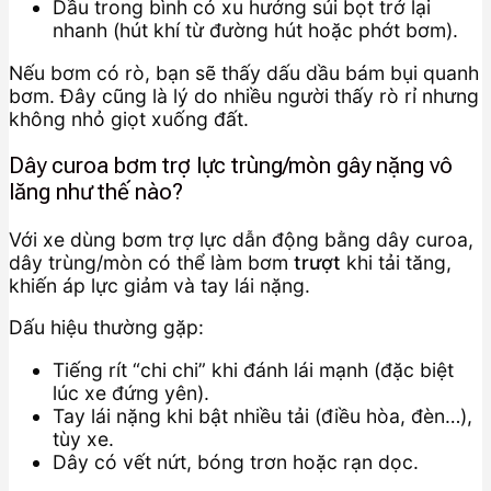
Dầu trong bình có xu hướng sủi bọt trở lại
nhanh (hút khí từ đường hút hoặc phớt bơm).
Nếu bơm có rò, bạn sẽ thấy dấu dầu bám bụi quanh
bơm. Đây cũng là lý do nhiều người thấy rò rỉ nhưng
không nhỏ giọt xuống đất.
Dây curoa bơm trợ lực trùng/mòn gây nặng vô
lăng như thế nào?
Với xe dùng bơm trợ lực dẫn động bằng dây curoa,
dây trùng/mòn có thể làm bơm
trượt
khi tải tăng,
khiến áp lực giảm và tay lái nặng.
Dấu hiệu thường gặp:
Tiếng rít “chi chi” khi đánh lái mạnh (đặc biệt
lúc xe đứng yên).
Tay lái nặng khi bật nhiều tải (điều hòa, đèn…),
tùy xe.
Dây có vết nứt, bóng trơn hoặc rạn dọc.