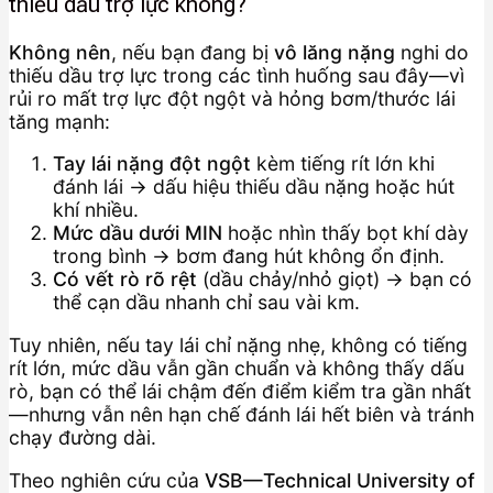
thiếu dầu trợ lực không?
Không nên
, nếu bạn đang bị
vô lăng nặng
nghi do
thiếu dầu trợ lực trong các tình huống sau đây—vì
rủi ro mất trợ lực đột ngột và hỏng bơm/thước lái
tăng mạnh:
Tay lái nặng đột ngột
kèm tiếng rít lớn khi
đánh lái → dấu hiệu thiếu dầu nặng hoặc hút
khí nhiều.
Mức dầu dưới MIN
hoặc nhìn thấy bọt khí dày
trong bình → bơm đang hút không ổn định.
Có vết rò rõ rệt
(dầu chảy/nhỏ giọt) → bạn có
thể cạn dầu nhanh chỉ sau vài km.
Tuy nhiên, nếu tay lái chỉ nặng nhẹ, không có tiếng
rít lớn, mức dầu vẫn gần chuẩn và không thấy dấu
rò, bạn có thể lái chậm đến điểm kiểm tra gần nhất
—nhưng vẫn nên hạn chế đánh lái hết biên và tránh
chạy đường dài.
Theo nghiên cứu của
VSB—Technical University of