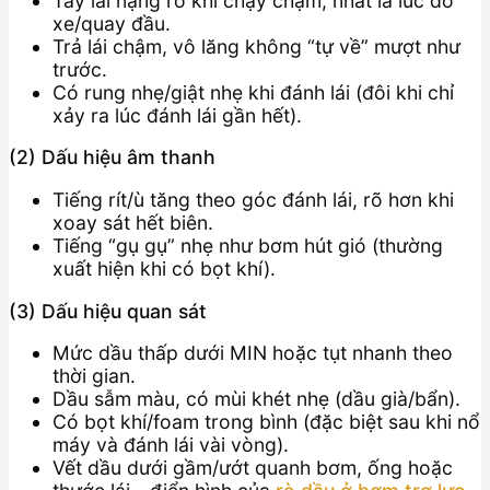
Tay lái nặng rõ khi chạy chậm, nhất là lúc đỗ
xe/quay đầu.
Trả lái chậm, vô lăng không “tự về” mượt như
trước.
Có rung nhẹ/giật nhẹ khi đánh lái (đôi khi chỉ
xảy ra lúc đánh lái gần hết).
(2) Dấu hiệu âm thanh
Tiếng rít/ù tăng theo góc đánh lái, rõ hơn khi
xoay sát hết biên.
Tiếng “gụ gụ” nhẹ như bơm hút gió (thường
xuất hiện khi có bọt khí).
(3) Dấu hiệu quan sát
Mức dầu thấp dưới MIN hoặc tụt nhanh theo
thời gian.
Dầu sẫm màu, có mùi khét nhẹ (dầu già/bẩn).
Có bọt khí/foam trong bình (đặc biệt sau khi nổ
máy và đánh lái vài vòng).
Vết dầu dưới gầm/ướt quanh bơm, ống hoặc