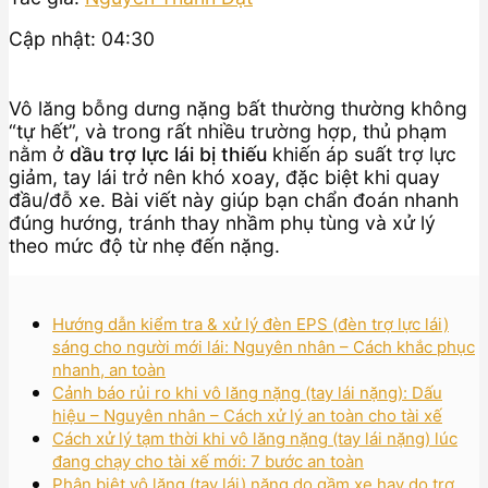
Cập nhật: 04:30
Vô lăng bỗng dưng nặng bất thường thường không
“tự hết”, và trong rất nhiều trường hợp, thủ phạm
nằm ở
dầu trợ lực lái bị thiếu
khiến áp suất trợ lực
giảm, tay lái trở nên khó xoay, đặc biệt khi quay
đầu/đỗ xe. Bài viết này giúp bạn chẩn đoán nhanh
đúng hướng, tránh thay nhầm phụ tùng và xử lý
theo mức độ từ nhẹ đến nặng.
Hướng dẫn kiểm tra & xử lý đèn EPS (đèn trợ lực lái)
sáng cho người mới lái: Nguyên nhân – Cách khắc phục
nhanh, an toàn
Cảnh báo rủi ro khi vô lăng nặng (tay lái nặng): Dấu
hiệu – Nguyên nhân – Cách xử lý an toàn cho tài xế
Cách xử lý tạm thời khi vô lăng nặng (tay lái nặng) lúc
đang chạy cho tài xế mới: 7 bước an toàn
Phân biệt vô lăng (tay lái) nặng do gầm xe hay do trợ