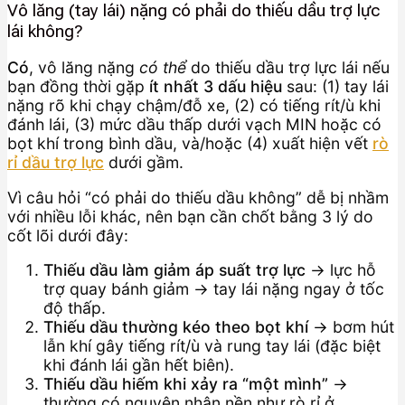
Vô lăng (tay lái) nặng có phải do thiếu dầu trợ lực
lái không?
Có
, vô lăng nặng
có thể
do thiếu dầu trợ lực lái nếu
bạn đồng thời gặp
ít nhất 3 dấu hiệu
sau: (1) tay lái
nặng rõ khi chạy chậm/đỗ xe, (2) có tiếng rít/ù khi
đánh lái, (3) mức dầu thấp dưới vạch MIN hoặc có
bọt khí trong bình dầu, và/hoặc (4) xuất hiện vết
rò
rỉ dầu trợ lực
dưới gầm.
Vì câu hỏi “có phải do thiếu dầu không” dễ bị nhầm
với nhiều lỗi khác, nên bạn cần chốt bằng 3 lý do
cốt lõi dưới đây:
Thiếu dầu làm giảm áp suất trợ lực
→ lực hỗ
trợ quay bánh giảm → tay lái nặng ngay ở tốc
độ thấp.
Thiếu dầu thường kéo theo bọt khí
→ bơm hút
lẫn khí gây tiếng rít/ù và rung tay lái (đặc biệt
khi đánh lái gần hết biên).
Thiếu dầu hiếm khi xảy ra “một mình”
→
thường có nguyên nhân nền như rò rỉ ở