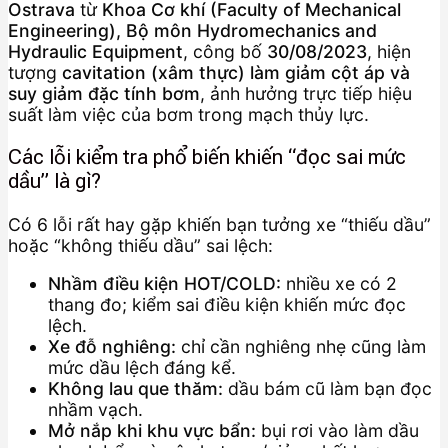
Ostrava
từ
Khoa Cơ khí (Faculty of Mechanical
Engineering), Bộ môn Hydromechanics and
Hydraulic Equipment
, công bố
30/08/2023
, hiện
tượng
cavitation (xâm thực) làm giảm cột áp và
suy giảm đặc tính bơm
, ảnh hưởng trực tiếp hiệu
suất làm việc của bơm trong mạch thủy lực.
Các lỗi kiểm tra phổ biến khiến “đọc sai mức
dầu” là gì?
Có 6 lỗi rất hay gặp khiến bạn tưởng xe “thiếu dầu”
hoặc “không thiếu dầu” sai lệch:
Nhầm điều kiện HOT/COLD:
nhiều xe có 2
thang đo; kiểm sai điều kiện khiến mức đọc
lệch.
Xe đỗ nghiêng:
chỉ cần nghiêng nhẹ cũng làm
mức dầu lệch đáng kể.
Không lau que thăm:
dầu bám cũ làm bạn đọc
nhầm vạch.
Mở nắp khi khu vực bẩn:
bụi rơi vào làm dầu