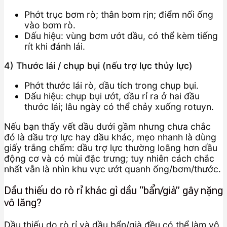
Phớt trục bơm rò; thân bơm rịn; điểm nối ống
vào bơm rò.
Dấu hiệu: vùng bơm ướt dầu, có thể kèm tiếng
rít khi đánh lái.
4) Thước lái / chụp bụi (nếu trợ lực thủy lực)
Phớt thước lái rò, dầu tích trong chụp bụi.
Dấu hiệu: chụp bụi ướt, dầu rỉ ra ở hai đầu
thước lái; lâu ngày có thể chảy xuống rotuyn.
Nếu bạn thấy vết dầu dưới gầm nhưng chưa chắc
đó là dầu trợ lực hay dầu khác, mẹo nhanh là dùng
giấy trắng chấm: dầu trợ lực thường loãng hơn dầu
động cơ và có mùi đặc trưng; tuy nhiên cách chắc
nhất vẫn là nhìn khu vực ướt quanh ống/bơm/thước.
Dầu thiếu do rò rỉ khác gì dầu “bẩn/già” gây nặng
vô lăng?
Dầu thiếu do rò rỉ và dầu bẩn/già đều có thể làm vô