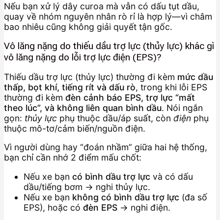
Nếu bạn xử lý dây curoa mà vẫn có dấu tụt dầu,
quay về nhóm nguyên nhân rò rỉ là hợp lý—vì châm
bao nhiêu cũng không giải quyết tận gốc.
Vô lăng nặng do thiếu dầu trợ lực (thủy lực) khác gì
vô lăng nặng do lỗi trợ lực điện (EPS)?
Thiếu dầu trợ lực (thủy lực) thường đi kèm
mức dầu
thấp, bọt khí, tiếng rít và dấu rò
, trong khi lỗi EPS
thường đi kèm
đèn cảnh báo EPS, trợ lực “mất
theo lúc”, và không liên quan bình dầu
. Nói ngắn
gọn:
thủy lực
phụ thuộc dầu/áp suất, còn
điện
phụ
thuộc mô-tơ/cảm biến/nguồn điện.
Vì người dùng hay “đoán nhầm” giữa hai hệ thống,
bạn chỉ cần nhớ 2 điểm mấu chốt:
Nếu xe bạn
có bình dầu trợ lực
và có dấu
dầu/tiếng bơm → nghi thủy lực.
Nếu xe bạn
không có bình dầu trợ lực
(đa số
EPS), hoặc có
đèn EPS
→ nghi điện.