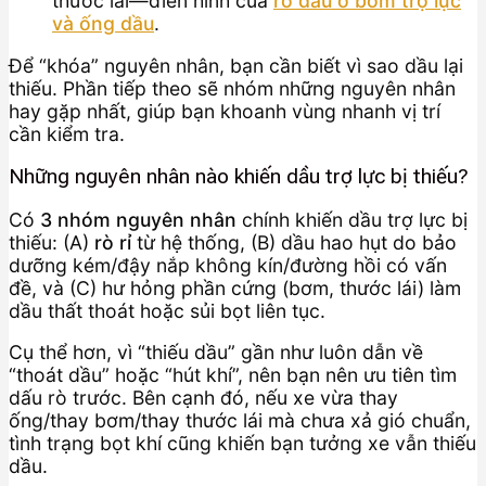
thước lái—điển hình của
rò dầu ở bơm trợ lực
và ống dầu
.
Để “khóa” nguyên nhân, bạn cần biết vì sao dầu lại
thiếu. Phần tiếp theo sẽ nhóm những nguyên nhân
hay gặp nhất, giúp bạn khoanh vùng nhanh vị trí
cần kiểm tra.
Những nguyên nhân nào khiến dầu trợ lực bị thiếu?
Có
3 nhóm nguyên nhân
chính khiến dầu trợ lực bị
thiếu: (A)
rò rỉ
từ hệ thống, (B) dầu hao hụt do bảo
dưỡng kém/đậy nắp không kín/đường hồi có vấn
đề, và (C) hư hỏng phần cứng (bơm, thước lái) làm
dầu thất thoát hoặc sủi bọt liên tục.
Cụ thể hơn, vì “thiếu dầu” gần như luôn dẫn về
“thoát dầu” hoặc “hút khí”, nên bạn nên ưu tiên tìm
dấu rò trước. Bên cạnh đó, nếu xe vừa thay
ống/thay bơm/thay thước lái mà chưa xả gió chuẩn,
tình trạng bọt khí cũng khiến bạn tưởng xe vẫn thiếu
dầu.