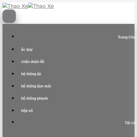
Skip
to
content
Trang Chủ
ắc quy
chẩn đoán lỗi
hệ thống lái
hệ thống làm mát
hệ thống phanh
hộp số
Tất cả