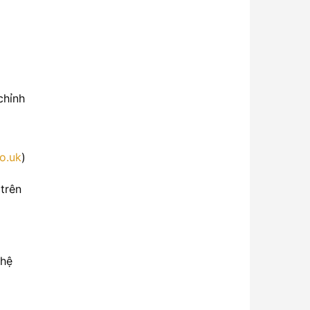
chỉnh
o.uk
)
 trên
 hệ