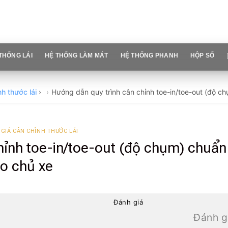
THỐNG LÁI
HỆ THỐNG LÀM MÁT
HỆ THỐNG PHANH
HỘP SỐ
nh thước lái
›
Hướng dẫn quy trình cân chỉnh toe-in/toe-out (độ c
GIÁ CÂN CHỈNH THƯỚC LÁI
hỉnh toe-in/toe-out (độ chụm) chuẩn
ho chủ xe
Đánh giá
Đánh g