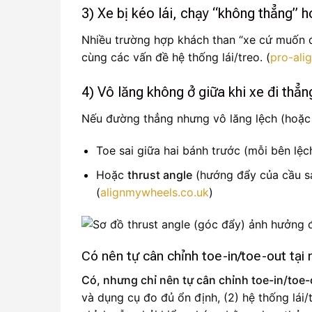
3) Xe bị kéo lái, chạy “không thẳng”
Nhiều trường hợp khách than “xe cứ muốn đi
cùng các vấn đề hệ thống lái/treo. (
pro-ali
4) Vô lăng không ở giữa khi xe đi thẳn
Nếu đường thẳng nhưng vô lăng lệch (hoặc 
Toe sai giữa hai bánh trước (mỗi bên lệc
Hoặc
thrust angle
(hướng đẩy của cầu sau
(
alignmywheels.co.uk
)
Có nên tự cân chỉnh toe-in/toe-out tại
Có, nhưng chỉ nên tự cân chỉnh toe-in/toe-
và dụng cụ đo đủ ổn định, (2) hệ thống lái