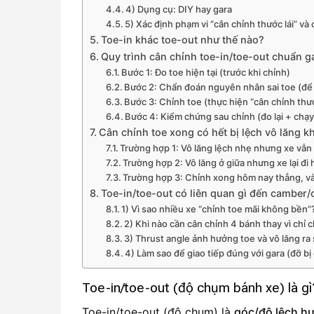
4) Dụng cụ: DIY hay gara
5) Xác định phạm vi “cân chỉnh thước lái” và 
Toe-in khác toe-out như thế nào?
Quy trình cân chỉnh toe-in/toe-out chuẩn
Bước 1: Đo toe hiện tại (trước khi chỉnh)
Bước 2: Chẩn đoán nguyên nhân sai toe (để 
Bước 3: Chỉnh toe (thực hiện “cân chỉnh thướ
Bước 4: Kiểm chứng sau chỉnh (đo lại + chạy
Cân chỉnh toe xong có hết bị lệch vô lăng 
Trường hợp 1: Vô lăng lệch nhẹ nhưng xe vẫn
Trường hợp 2: Vô lăng ở giữa nhưng xe lại đi 
Trường hợp 3: Chỉnh xong hôm nay thẳng, vài
Toe-in/toe-out có liên quan gì đến camber/
1) Vì sao nhiều xe “chỉnh toe mãi không bền”
2) Khi nào cần cân chỉnh 4 bánh thay vì chỉ 
3) Thrust angle ảnh hưởng toe và vô lăng ra
4) Làm sao để giao tiếp đúng với gara (đỡ bị
Toe-in/toe-out (độ chụm bánh xe) là gì
Toe-in/toe-out (độ chụm) là
góc/độ lệch hư