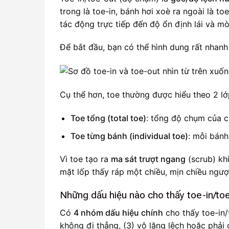
trong là toe-in, bánh hơi xoè ra ngoài là to
tác động trực tiếp đến độ ổn định lái và mò
Để bắt đầu, bạn có thể hình dung rất nhanh
Cụ thể hơn, toe thường được hiểu theo 2 l
Toe tổng (total toe)
: tổng độ chụm của c
Toe từng bánh (individual toe)
: mỗi bánh
Vì toe tạo ra
ma sát trượt ngang
(scrub) khi
mặt lốp thấy ráp một chiều, mịn chiều ngược 
Những dấu hiệu nào cho thấy toe-in/to
Có
4 nhóm dấu hiệu chính
cho thấy toe-in/
không đi thẳng, (3) vô lăng lệch hoặc phải gi