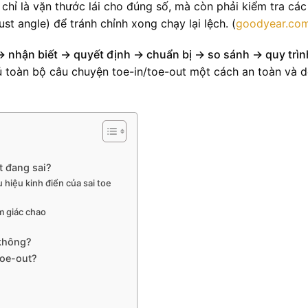
 chỉ là vặn thước lái cho đúng số, mà còn phải kiểm tra các
ust angle) để tránh chỉnh xong chạy lại lệch. (
goodyear.co
→ nhận biết → quyết định → chuẩn bị → so sánh → quy trìn
ủ toàn bộ câu chuyện toe-in/toe-out một cách an toàn và 
t đang sai?
u hiệu kinh điển của sai toe
m giác chao
 không?
toe-out?