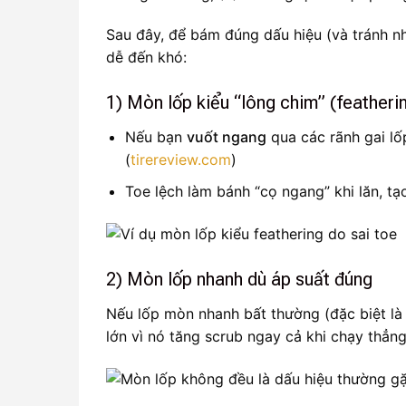
Sau đây, để bám đúng dấu hiệu (và tránh nh
dễ đến khó:
1) Mòn lốp kiểu “lông chim” (featherin
Nếu bạn
vuốt ngang
qua các rãnh gai l
(
tirereview.com
)
Toe lệch làm bánh “cọ ngang” khi lăn, tạ
2) Mòn lốp nhanh dù áp suất đúng
Nếu lốp mòn nhanh bất thường (đặc biệt là
lớn vì nó tăng scrub ngay cả khi chạy thẳng