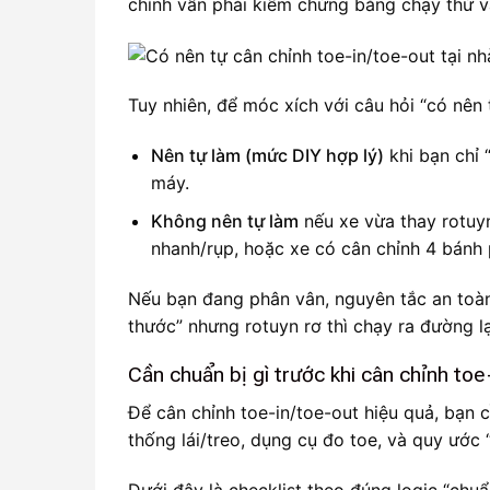
chỉnh vẫn phải kiểm chứng bằng chạy thử v
Tuy nhiên, để móc xích với câu hỏi “có nên 
Nên tự làm (mức DIY hợp lý)
khi bạn chỉ 
máy.
Không nên tự làm
nếu xe vừa thay rotuy
nhanh/rụp, hoặc xe có cân chỉnh 4 bánh p
Nếu bạn đang phân vân, nguyên tắc an toàn
thước” nhưng rotuyn rơ thì chạy ra đường lạ
Cần chuẩn bị gì trước khi cân chỉnh toe
Để cân chỉnh toe-in/toe-out hiệu quả, bạn 
thống lái/treo, dụng cụ đo toe, và quy ước 
Dưới đây là checklist theo đúng logic “chuẩ