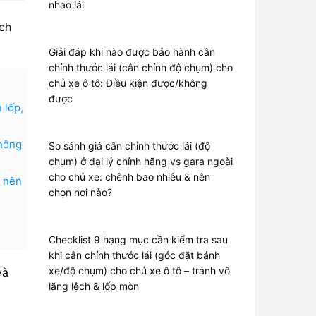
nhao lái
ệch
Giải đáp khi nào được bảo hành cân
chỉnh thước lái (cân chỉnh độ chụm) cho
chủ xe ô tô: Điều kiện được/không
được
 lốp,
không
So sánh giá cân chỉnh thước lái (độ
chụm) ở đại lý chính hãng vs gara ngoài
cho chủ xe: chênh bao nhiêu & nên
& nên
chọn nơi nào?
Checklist 9 hạng mục cần kiểm tra sau
khi cân chỉnh thước lái (góc đặt bánh
xe/độ chụm) cho chủ xe ô tô – tránh vô
và
lăng lệch & lốp mòn