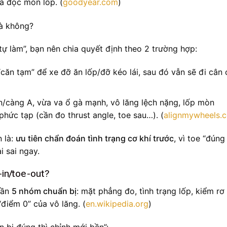
à đọc mòn lốp. (
goodyear.com
)
tự làm”, bạn nên chia quyết định theo 2 trường hợp:
“căn tạm” để xe đỡ ăn lốp/đỡ kéo lái, sau đó vẫn sẽ đi cân 
n/càng A, vừa va ổ gà mạnh, vô lăng lệch nặng, lốp mòn
hức tạp (cần đo thrust angle, toe sau…). (
alignmywheels.c
 là:
ưu tiên chẩn đoán tình trạng cơ khí trước
, vì toe “đúng
i sai ngay.
-in/toe-out?
cần
5 nhóm chuẩn bị
: mặt phẳng đo, tình trạng lốp, kiểm rơ
“điểm 0” của vô lăng. (
en.wikipedia.org
)
n bị đúng thì chỉnh mới bền”: