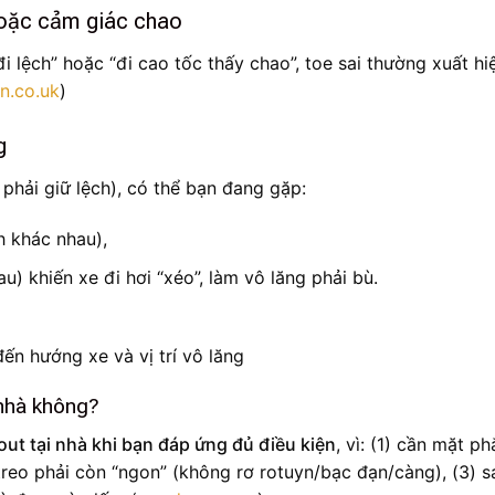
 hoặc cảm giác chao
 lệch” hoặc “đi cao tốc thấy chao”, toe sai thường xuất hi
gn.co.uk
)
g
phải giữ lệch), có thể bạn đang gặp:
h khác nhau),
) khiến xe đi hơi “xéo”, làm vô lăng phải bù.
 nhà không?
out tại nhà khi bạn đáp ứng đủ điều kiện
, vì: (1) cần mặt p
/treo phải còn “ngon” (không rơ rotuyn/bạc đạn/càng), (3) s