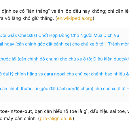
 định xe có “lăn thẳng” và ăn lốp đều hay không; chỉ cần l
và vô lăng khó giữ thẳng. (
en.wikipedia.org
)
/Đội Giá): Checklist Chốt Hợp Đồng Cho Người Mua Dịch Vụ
ái ngay (căn chỉnh góc đặt bánh xe) cho chủ xe ô tô – Tránh mòn
thước lái (cân chỉnh độ chụm) cho chủ xe ô tô: Điều kiện được/
ở đại lý chính hãng vs gara ngoài cho chủ xe: chênh bao nhiêu 
cân chỉnh thước lái (góc đặt bánh xe/độ chụm) cho chủ xe ô tô –
 toe-in/toe-out
, bạn cần hiểu rõ toe là gì, dấu hiệu sai toe, 
o máy cân chỉnh. (
pro-align.co.uk
)