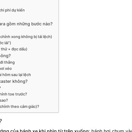
chi phí dự kiến
 gara gồm những bước nào?
chỉnh xong không bị tái lệch)
c lái”)
 thử + đọc dấu)
không?
 đi thẳng
hơi xéo
 hôm sau lại lệch
caster không?
?
chỉnh toe trước?
 sao?
 chỉnh theo cảm giác)?
?
ớng của bánh xe khi nhìn từ trên xuống
: bánh hơi chụm và