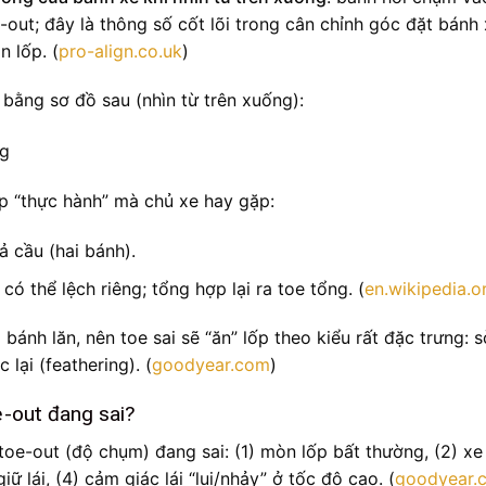
e-out; đây là thông số cốt lõi trong cân chỉnh góc đặt bánh 
n lốp. (
pro-align.co.uk
)
 bằng sơ đồ sau (nhìn từ trên xuống):
ớp “thực hành” mà chủ xe hay gặp:
ả cầu (hai bánh).
 có thể lệch riêng; tổng hợp lại ra toe tổng. (
en.wikipedia.o
 bánh lăn, nên toe sai sẽ “ăn” lốp theo kiểu rất đặc trưng: s
lại (feathering). (
goodyear.com
)
e-out đang sai?
toe-out (độ chụm) đang sai: (1) mòn lốp bất thường, (2) xe
ữ lái, (4) cảm giác lái “lụi/nhảy” ở tốc độ cao. (
goodyear.