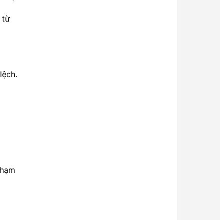
 từ
lệch.
phạm