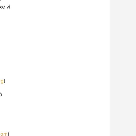
xe vì
rg
)
ờ
com
)