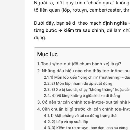
Ngoài ra, một quy trình “chuẩn gara” không
tố liên quan (lốp, rotuyn, camber/caster, thr
Dưới đây, bạn sẽ đi theo mạch
định nghĩa 
từng bước → kiểm tra sau chỉnh
, để làm ch
dụng.
Mục lục
Toe-in/toe-out (độ chụm bánh xe) là gì?
Những dấu hiệu nào cho thấy toe-in/toe-ou
1) Mòn lốp kiểu “lông chim” (feathering) – dấ
2) Mòn lốp nhanh dù áp suất đúng
3) Xe bị kéo lái, chạy “không thẳng” hoặc cả
4) Vô lăng không ở giữa khi xe đi thẳng
Có nên tự cân chỉnh toe-in/toe-out tại nhà
Cần chuẩn bị gì trước khi cân chỉnh toe-in/
1) Mặt phẳng và tải xe đúng trạng thái
2) Lốp và áp suất lốp
3) Kiểm tra rơ rotuyn, bạc đạn, cao su càng