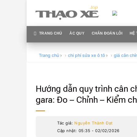
Skip
to
content
TRANG CHỦ
ẮC QUY
CHẨN ĐOÁN LỖI
HỆ 
Trang chủ
›
chi phí sửa xe ô tô
›
giá cân chỉ
Hướng dẫn quy trình cân c
gara: Đo – Chỉnh – Kiểm c
Tác giả:
Nguyễn Thành Đạt
Cập nhật: 05:35 - 02/02/2026