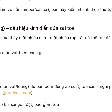
ầm với lỗi camber/caster), bạn hãy kiểm nhanh theo thứ tự
g) – dấu hiệu kinh điển của sai toe
ốp mà thấy
một chiều mịn – một chiều ráp
, rất có thể toe đã 
o mòn vát theo cạnh gai.
 mòn vát/loang) dù bạn bơm đúng áp suất, toe sai là nghi 
. (
goodyear.com
)