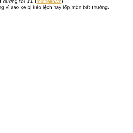
 đường tối ưu. (
michelin.vn
)
úng vì sao xe bị kéo lệch hay lốp mòn bất thường.