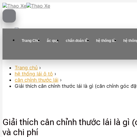
Skip
to
content
Trang Chủ
ắc quy
chẩn đoán lỗi
hệ thống lái
hệ thốn
Trang chủ
›
hệ thống lái ô tô
›
cân chỉnh thước lái
›
Giải thích cân chỉnh thước lái là gì (căn chỉnh góc đặ
Giải thích cân chỉnh thước lái là gì
và chi phí