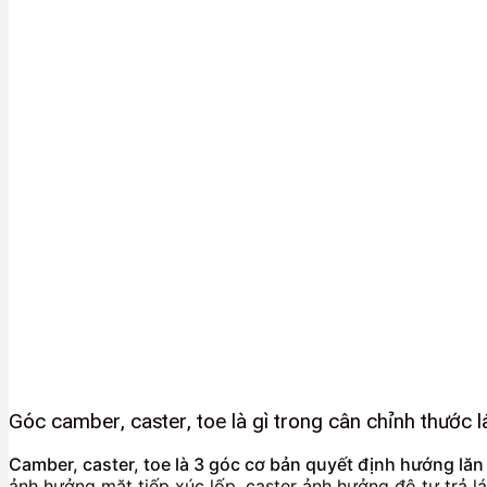
Góc camber, caster, toe là gì trong cân chỉnh thước l
Camber, caster, toe là 3 góc cơ bản quyết định hướng lăn
ảnh hưởng mặt tiếp xúc lốp, caster ảnh hưởng độ tự trả lá