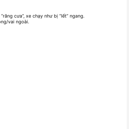
“răng cưa”, xe chạy như bị “lết” ngang.
ong/vai ngoài.