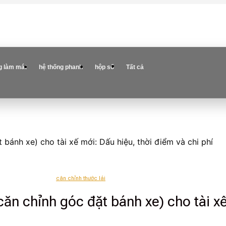
g làm mát
hệ thống phanh
hộp số
Tất cả
t bánh xe) cho tài xế mới: Dấu hiệu, thời điểm và chi phí
cân chỉnh thước lái
 (căn chỉnh góc đặt bánh xe) cho tài x