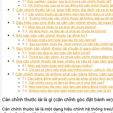
Góc camber, caster, toe là gì trong cân chỉnh thước lái?
Hệ thống nào của xe bị tác động khi cân chỉnh thước lá
Cân chỉnh thước lái có giúp hết mòn lốp lệch và xe bị 
Cân chỉnh thước lái cải thiện mòn lốp lệch theo cơ chế
Trường hợp nào cân chỉnh thước lái không giải quyết đ
Dấu hiệu nào cho thấy xe cần cân chỉnh thước lái ngay
Nhìn lốp có nhận ra sai lệch độ chụm không?
Vô lăng lệch, xe đảo lái có phải do thước lái không?
Khi nào nên cân chỉnh thước lái định kỳ?
Đi bao nhiêu km hoặc bao lâu thì nên làm lại?
Sau va chạm, thay lốp, thay rotuyn có cần cân chỉnh lạ
Quy trình cân chỉnh thước lái chuẩn ở gara gồm những
Trước khi đưa xe lên máy cần kiểm tra gì?
Trong lúc cân chỉnh, kỹ thuật viên chỉnh những điểm n
Giá cân chỉnh thước lái bao nhiêu và yếu tố nào làm gi
Mức giá tham khảo phổ biến là bao nhiêu?
Chi phí có tăng nếu phải sửa thêm rotuyn, càng A, lố
Cân chỉnh thước lái không phải cân bằng động: Làm sao
Cân bằng động giải quyết rung lắc khác gì kéo lệch do t
Cân chỉnh xong vô lăng bị lệch xử lý như thế nào?
Nếu vừa thay lốp mới: nên làm cân bằng động trước hay
Những hiểu lầm phổ biến khiến bạn tốn tiền oan là gì?
Cân chỉnh thước lái là gì (căn chỉnh góc đặt bánh xe
Cân chỉnh thước lái là một dạng hiệu chỉnh hệ thống treo