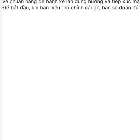
về chuẩn hãng để bánh xe lăn đúng hướng và tiếp xúc mặt
Để bắt đầu, khi bạn hiểu “nó chỉnh cái gì”, bạn sẽ đoán đ