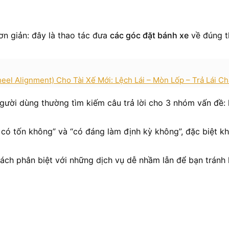
đơn giản: đây là thao tác đưa
các góc đặt bánh xe
về đúng th
eel Alignment) Cho Tài Xế Mới: Lệch Lái – Mòn Lốp – Trả Lái C
người dùng thường tìm kiếm câu trả lời cho 3 nhóm vấn đề: 
y có tốn không” và “có đáng làm định kỳ không”, đặc biệt k
cách phân biệt với những dịch vụ dễ nhầm lẫn để bạn tránh 