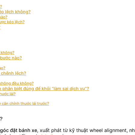
i?
kéo lệch không?
 nào?
ược kéo lệch?
?
i không?
 bước nào?
ào?
á chênh lệch?
p không đều không?
 phân biệt đúng để khỏi “làm sai dịch vụ”?
hước lái?
 cân chỉnh thước lái trước?
)?
/góc đặt bánh xe
, xuất phát từ kỹ thuật wheel alignment, 