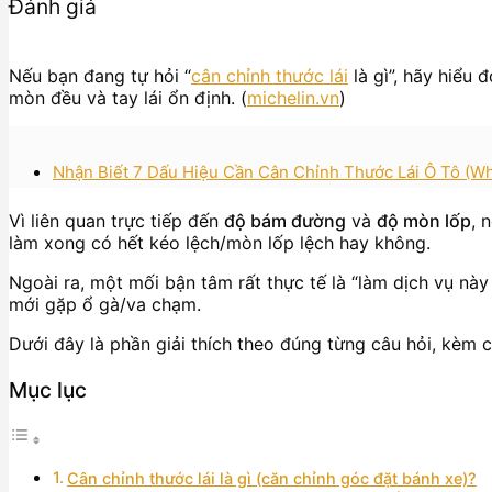
Đánh giá
Nếu bạn đang tự hỏi “
cân chỉnh thước lái
là gì”, hãy hiểu 
mòn đều và tay lái ổn định. (
michelin.vn
)
Nhận Biết 7 Dấu Hiệu Cần Cân Chỉnh Thước Lái Ô Tô (Wh
Vì liên quan trực tiếp đến
độ bám đường
và
độ mòn lốp
, 
làm xong có hết kéo lệch/mòn lốp lệch hay không.
Ngoài ra, một mối bận tâm rất thực tế là “làm dịch vụ nà
mới gặp ổ gà/va chạm.
Dưới đây là phần giải thích theo đúng từng câu hỏi, kèm 
Mục lục
Cân chỉnh thước lái là gì (căn chỉnh góc đặt bánh xe)?