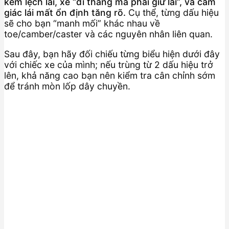
kèm lệch lái, xe “đi thẳng mà phải giữ lái”, và cảm
giác lái mất ổn định tăng rõ.
Cụ thể, từng dấu hiệu
sẽ cho bạn “manh mối” khác nhau về
toe/camber/caster và các nguyên nhân liên quan.
Sau đây, bạn hãy đối chiếu từng biểu hiện dưới đây
với chiếc xe của mình; nếu trùng từ 2 dấu hiệu trở
lên, khả năng cao bạn nên kiểm tra cân chỉnh sớm
để tránh mòn lốp dây chuyền.