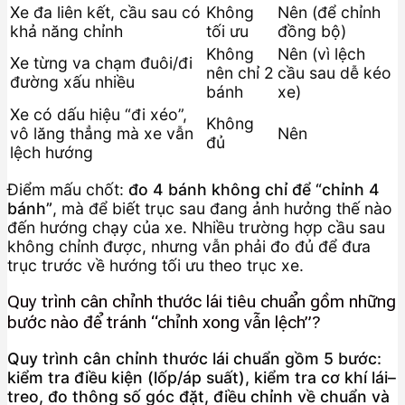
Xe đa liên kết, cầu sau có
Không
Nên (để chỉnh
khả năng chỉnh
tối ưu
đồng bộ)
Không
Nên (vì lệch
Xe từng va chạm đuôi/đi
nên chỉ 2
cầu sau dễ kéo
đường xấu nhiều
bánh
xe)
Xe có dấu hiệu “đi xéo”,
Không
vô lăng thẳng mà xe vẫn
Nên
đủ
lệch hướng
Điểm mấu chốt:
đo 4 bánh không chỉ để “chỉnh 4
bánh”
, mà để biết trục sau đang ảnh hưởng thế nào
đến hướng chạy của xe. Nhiều trường hợp cầu sau
không chỉnh được, nhưng vẫn phải đo đủ để đưa
trục trước về hướng tối ưu theo trục xe.
Quy trình cân chỉnh thước lái tiêu chuẩn gồm những
bước nào để tránh “chỉnh xong vẫn lệch”?
Quy trình cân chỉnh thước lái chuẩn gồm 5 bước:
kiểm tra điều kiện (lốp/áp suất), kiểm tra cơ khí lái–
treo, đo thông số góc đặt, điều chỉnh về chuẩn và