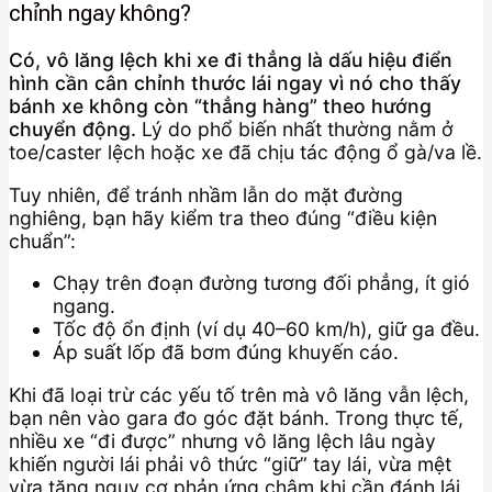
chỉnh ngay không?
Có, vô lăng lệch khi xe đi thẳng là dấu hiệu điển
hình cần cân chỉnh thước lái ngay vì nó cho thấy
bánh xe không còn “thẳng hàng” theo hướng
chuyển động.
Lý do phổ biến nhất thường nằm ở
toe/caster lệch hoặc xe đã chịu tác động ổ gà/va lề.
Tuy nhiên, để tránh nhầm lẫn do mặt đường
nghiêng, bạn hãy kiểm tra theo đúng “điều kiện
chuẩn”:
Chạy trên đoạn đường tương đối phẳng, ít gió
ngang.
Tốc độ ổn định (ví dụ 40–60 km/h), giữ ga đều.
Áp suất lốp đã bơm đúng khuyến cáo.
Khi đã loại trừ các yếu tố trên mà vô lăng vẫn lệch,
bạn nên vào gara đo góc đặt bánh. Trong thực tế,
nhiều xe “đi được” nhưng vô lăng lệch lâu ngày
khiến người lái phải vô thức “giữ” tay lái, vừa mệt
vừa tăng nguy cơ phản ứng chậm khi cần đánh lái