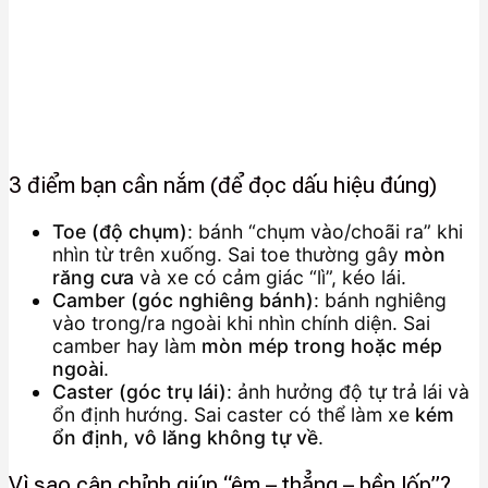
3 điểm bạn cần nắm (để đọc dấu hiệu đúng)
Toe (độ chụm)
: bánh “chụm vào/choãi ra” khi
nhìn từ trên xuống. Sai toe thường gây
mòn
răng cưa
và xe có cảm giác “lì”, kéo lái.
Camber (góc nghiêng bánh)
: bánh nghiêng
vào trong/ra ngoài khi nhìn chính diện. Sai
camber hay làm
mòn mép trong hoặc mép
ngoài
.
Caster (góc trụ lái)
: ảnh hưởng độ tự trả lái và
ổn định hướng. Sai caster có thể làm xe
kém
ổn định, vô lăng không tự về
.
Vì sao cân chỉnh giúp “êm – thẳng – bền lốp”?