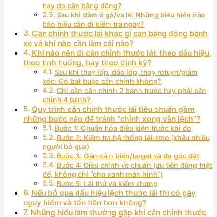
hay do cân bằng động?
Sau khi đâm ổ gà/va lề: Những biểu hiện nào
báo hiệu cần đi kiểm tra ngay?
Cân chỉnh thước lái khác gì cân bằng động bánh
xe và khi nào cần làm cái nào?
Khi nào nên đi cân chỉnh thước lái: theo dấu hiệu,
theo tình huống, hay theo định kỳ?
Sau khi thay lốp, đảo lốp, thay rotuyn/giảm
xóc: Có bắt buộc cân chỉnh không?
Chỉ cần cân chỉnh 2 bánh trước hay phải cân
chỉnh 4 bánh?
Quy trình cân chỉnh thước lái tiêu chuẩn gồm
những bước nào để tránh “chỉnh xong vẫn lệch”?
Bước 1: Chuẩn hóa điều kiện trước khi đo
Bước 2: Kiểm tra hệ thống lái–treo (khâu nhiều
người bỏ qua)
Bước 3: Gắn cảm biến/target và đo góc đặt
Bước 4: Điều chỉnh về chuẩn (ưu tiên đúng triệt
để, không chỉ “cho xanh màn hình”)
Bước 5: Lái thử và kiểm chứng
Nếu bỏ qua dấu hiệu lệch thước lái thì có gây
nguy hiểm và tốn tiền hơn không?
Những hiểu lầm thường gặp khi cân chỉnh thước