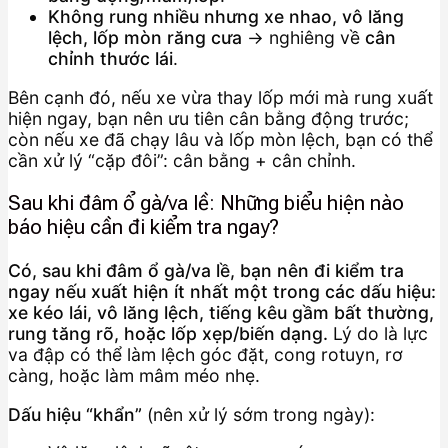
Không rung nhiều nhưng xe nhao, vô lăng
lệch, lốp mòn răng cưa
→ nghiêng về
cân
chỉnh thước lái
.
Bên cạnh đó, nếu xe vừa thay lốp mới mà rung xuất
hiện ngay, bạn nên ưu tiên cân bằng động trước;
còn nếu xe đã chạy lâu và lốp mòn lệch, bạn có thể
cần xử lý “cặp đôi”: cân bằng + cân chỉnh.
Sau khi đâm ổ gà/va lề: Những biểu hiện nào
báo hiệu cần đi kiểm tra ngay?
Có, sau khi đâm ổ gà/va lề, bạn nên đi kiểm tra
ngay nếu xuất hiện ít nhất một trong các dấu hiệu:
xe kéo lái, vô lăng lệch, tiếng kêu gầm bất thường,
rung tăng rõ, hoặc lốp xẹp/biến dạng.
Lý do là lực
va đập có thể làm lệch góc đặt, cong rotuyn, rơ
càng, hoặc làm mâm méo nhẹ.
Dấu hiệu “khẩn”
(nên xử lý sớm trong ngày):