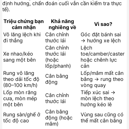
định hướng, chẩn đoán cuối vẫn cần kiểm tra thực
tế).
Triệu chứng bạn
Khả năng
Vì sao?
cảm nhận
nghiêng về
Vô lăng lệch khi
Cân chỉnh
Góc đặt bánh sai
đi thẳng
thước lái
→ hướng xe lệch
Cân chỉnh
Lệch
Xe nhao/kéo
thước lái
toe/camber/caster
sang một bên
(hoặc
hoặc chênh lực
lốp/phanh)
cản
Rung vô lăng
Lốp/mâm mất cân
Cân bằng
theo dải tốc độ
bằng → rung theo
động
(80–100 km/h)
vòng quay
Lốp mòn răng
Tiếp xúc sai →
Cân chỉnh
cưa, mòn mép
mòn lệch theo
thước lái
một bên
hướng kéo lê
Cân bằng
Rung sàn/ghế ở
Vùng sau cũng có
động (hoặc
tốc độ cao
thể mất cân bằng
mâm)