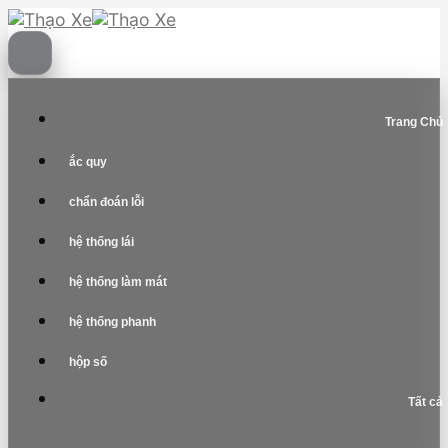
Skip
to
content
Trang Chủ
ắc quy
chẩn đoán lỗi
hệ thống lái
hệ thống làm mát
hệ thống phanh
hộp số
Tất cả