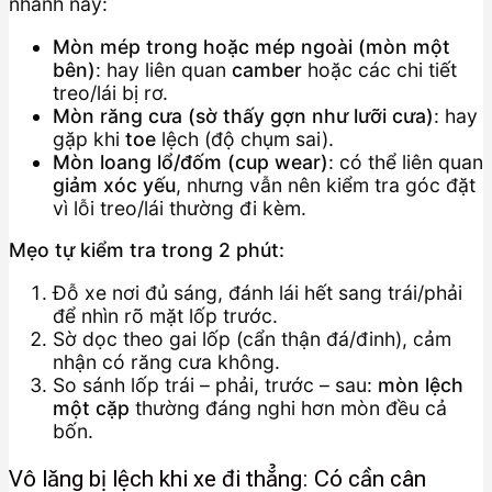
nhanh này:
Mòn mép trong hoặc mép ngoài (mòn một
bên)
: hay liên quan
camber
hoặc các chi tiết
treo/lái bị rơ.
Mòn răng cưa (sờ thấy gợn như lưỡi cưa)
: hay
gặp khi
toe
lệch (độ chụm sai).
Mòn loang lổ/đốm (cup wear)
: có thể liên quan
giảm xóc yếu
, nhưng vẫn nên kiểm tra góc đặt
vì lỗi treo/lái thường đi kèm.
Mẹo tự kiểm tra trong 2 phút:
Đỗ xe nơi đủ sáng, đánh lái hết sang trái/phải
để nhìn rõ mặt lốp trước.
Sờ dọc theo gai lốp (cẩn thận đá/đinh), cảm
nhận có răng cưa không.
So sánh lốp trái – phải, trước – sau:
mòn lệch
một cặp
thường đáng nghi hơn mòn đều cả
bốn.
Vô lăng bị lệch khi xe đi thẳng: Có cần cân