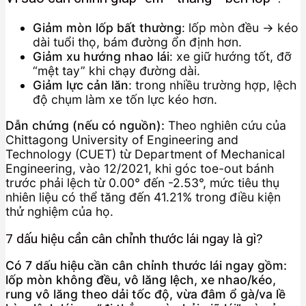
Giảm mòn lốp bất thường
: lốp mòn đều → kéo
dài tuổi thọ, bám đường ổn định hơn.
Giảm xu hướng nhao lái
: xe giữ hướng tốt, đỡ
“mệt tay” khi chạy đường dài.
Giảm lực cản lăn
: trong nhiều trường hợp, lệch
độ chụm làm xe tốn lực kéo hơn.
Dẫn chứng (nếu có nguồn):
Theo nghiên cứu của
Chittagong University of Engineering and
Technology (CUET) từ Department of Mechanical
Engineering, vào 12/2021, khi góc toe-out bánh
trước phải lệch từ 0.00° đến -2.53°, mức tiêu thụ
nhiên liệu có thể tăng đến 41.21% trong điều kiện
thử nghiệm của họ.
7 dấu hiệu cần cân chỉnh thước lái ngay là gì?
Có 7 dấu hiệu cần cân chỉnh thước lái ngay gồm:
lốp mòn không đều, vô lăng lệch, xe nhao/kéo,
rung vô lăng theo dải tốc độ, vừa đâm ổ gà/va lề