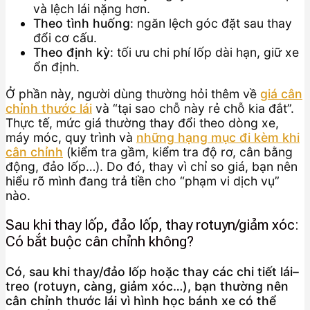
và lệch lái nặng hơn.
Theo tình huống
: ngăn lệch góc đặt sau thay
đổi cơ cấu.
Theo định kỳ
: tối ưu chi phí lốp dài hạn, giữ xe
ổn định.
Ở phần này, người dùng thường hỏi thêm về
giá cân
chỉnh thước lái
và “tại sao chỗ này rẻ chỗ kia đắt”.
Thực tế, mức giá thường thay đổi theo dòng xe,
máy móc, quy trình và
những hạng mục đi kèm khi
cân chỉnh
(kiểm tra gầm, kiểm tra độ rơ, cân bằng
động, đảo lốp…). Do đó, thay vì chỉ so giá, bạn nên
hiểu rõ mình đang trả tiền cho “phạm vi dịch vụ”
nào.
Sau khi thay lốp, đảo lốp, thay rotuyn/giảm xóc:
Có bắt buộc cân chỉnh không?
Có, sau khi thay/đảo lốp hoặc thay các chi tiết lái–
treo (rotuyn, càng, giảm xóc…), bạn thường nên
cân chỉnh thước lái vì hình học bánh xe có thể