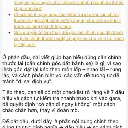
hãng vs gara ngoài cho chủ xe: chênh bao nhiêu & nên
chọn nơi nào?
Checklist 9 hạng mục cần kiểm tra sau khi cân chỉnh
thước lái (góc đặt bánh xe/độ chụm) cho chủ xe ô tô –
tránh vô lăng lệch & lốp mòn
Giải mã yếu tố làm thay đổi giá cân chỉnh góc đặt bánh
xe (cân chỉnh thước lái/độ chụm) cho chủ xe ô tô: tránh
bị “đội giá”
Ở phần đầu, bài viết giúp bạn hiểu đúng
cân chỉnh
thước lái (căn chỉnh góc đặt bánh xe)
là gì, vì sao
lệch góc đặt lại kéo theo mòn lốp – nhao lái – rung
lắc, và cách phân biệt với các vấn đề tương tự để
tránh “đi sai dịch vụ”.
Tiếp theo, bạn sẽ có một checklist rõ ràng về
7 dấu
hiệu
và cách tự kiểm tra nhanh trước khi vào gara,
để quyết định “có cần đi ngay không” một cách
chắc chắn hơn, thay vì đoán mò.
Để bắt đầu, dưới đây là phần nội dung chính theo
đúng thứ tự: định nghĩa → dấu hiệu → so sánh dịch