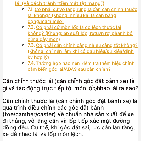
lái (và cách tránh “tiền mất tật mang”)
Có phải cứ vô lăng rung là cần cân chỉnh thước
lái không? (Không: nhiều khi là cân bằng
động/mâm méo)
Có phải cứ mòn lốp là do lệch thước lái
không? (Không: áp suất lốp, rotuyn rơ, phanh bó
cũng gây mòn)
Có phải cân chỉnh càng nhiều càng tốt không?
(Không: chỉ nên làm khi có dấu hiệu/sự kiện/định
kỳ hợp lý)
Trường hợp nào nên kiểm tra thêm hiệu chỉnh
cảm biến góc lái/ADAS sau cân chỉnh?
Cân chỉnh thước lái (căn chỉnh góc đặt bánh xe) là
gì và tác động trực tiếp tới mòn lốp/nhao lái ra sao?
Cân chỉnh thước lái (căn chỉnh góc đặt bánh xe) là
quá trình điều chỉnh các góc đặt bánh
(toe/camber/caster) về chuẩn nhà sản xuất để xe
đi thẳng, vô lăng cân và lốp tiếp xúc mặt đường
đồng đều.
Cụ thể, khi góc đặt sai, lực cản lăn tăng,
xe dễ nhao lái và lốp mòn lệch.