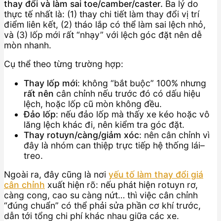
thay đổi và làm sai toe/camber/caster.
Ba lý do
thực tế nhất là: (1) thay chi tiết làm thay đổi vị trí
điểm liên kết, (2) tháo lắp có thể làm sai lệch nhỏ,
và (3) lốp mới rất “nhạy” với lệch góc đặt nên dễ
mòn nhanh.
Cụ thể theo từng trường hợp:
Thay lốp mới
: không “bắt buộc” 100% nhưng
rất nên
cân chỉnh nếu trước đó có dấu hiệu
lệch, hoặc lốp cũ mòn không đều.
Đảo lốp
: nếu đảo lốp mà thấy xe kéo hoặc vô
lăng lệch khác đi, nên kiểm tra góc đặt.
Thay rotuyn/càng/giảm xóc
: nên cân chỉnh vì
đây là nhóm can thiệp trực tiếp hệ thống lái–
treo.
Ngoài ra, đây cũng là nơi
yếu tố làm thay đổi giá
cân chỉnh
xuất hiện rõ: nếu phát hiện rotuyn rơ,
càng cong, cao su càng nứt… thì việc cân chỉnh
“đúng chuẩn” có thể phải sửa phần cơ khí trước,
dẫn tới tổng chi phí khác nhau giữa các xe.