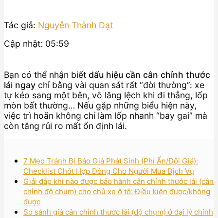
Tác giả:
Nguyễn Thành Đạt
Cập nhật: 05:59
Bạn có thể nhận biết
dấu hiệu cần cân chỉnh thước
lái ngay
chỉ bằng vài quan sát rất “đời thường”: xe
tự kéo sang một bên, vô lăng lệch khi đi thẳng, lốp
mòn bất thường… Nếu gặp những biểu hiện này,
việc trì hoãn không chỉ làm lốp nhanh “bay gai” mà
còn tăng rủi ro mất ổn định lái.
7 Mẹo Tránh Bị Báo Giá Phát Sinh (Phí Ẩn/Đội Giá):
Checklist Chốt Hợp Đồng Cho Người Mua Dịch Vụ
Giải đáp khi nào được bảo hành cân chỉnh thước lái (cân
chỉnh độ chụm) cho chủ xe ô tô: Điều kiện được/không
được
So sánh giá cân chỉnh thước lái (độ chụm) ở đại lý chính