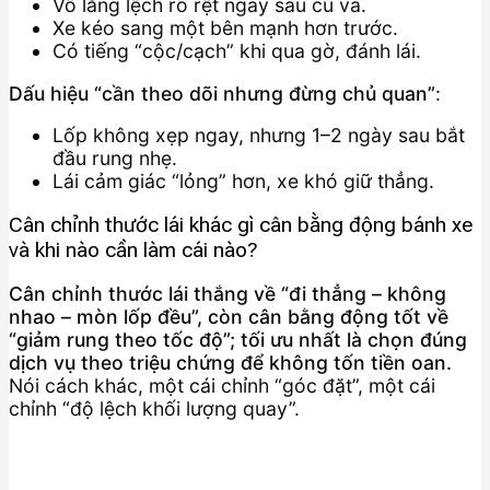
Vô lăng lệch rõ rệt ngay sau cú va.
Xe kéo sang một bên mạnh hơn trước.
Có tiếng “cộc/cạch” khi qua gờ, đánh lái.
Dấu hiệu “cần theo dõi nhưng đừng chủ quan”
:
Lốp không xẹp ngay, nhưng 1–2 ngày sau bắt
đầu rung nhẹ.
Lái cảm giác “lỏng” hơn, xe khó giữ thẳng.
Cân chỉnh thước lái khác gì cân bằng động bánh xe
và khi nào cần làm cái nào?
Cân chỉnh thước lái thắng về “đi thẳng – không
nhao – mòn lốp đều”, còn cân bằng động tốt về
“giảm rung theo tốc độ”; tối ưu nhất là chọn đúng
dịch vụ theo triệu chứng để không tốn tiền oan.
Nói cách khác, một cái chỉnh “góc đặt”, một cái
chỉnh “độ lệch khối lượng quay”.