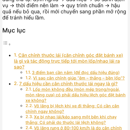
vụ → thời điểm nên làm → quy trình chuẩn → hậu
quả nếu bỏ qua, rồi mới chuyển sang phần mở rộng
để tránh hiểu lầm.
Mục lục
Cân chỉnh thước lái (căn chỉnh góc đặt bánh xe)
là gì và tác động trực tiếp tới mòn lốp/nhao lái ra
sao?
3 điểm bạn cần nắm (để đọc dấu hiệu đúng)
Vì sao cân chỉnh giúp “êm – thẳng – bền lốp”?
7 dấu hiệu cần cân chỉnh thước lái ngay là gì?
Lốp mòn không đều (mòn mép trong/ngoài,
mòn răng cưa) có phải dấu hiệu lệch góc đặt bánh
xe không?
Vô lăng bị lệch khi xe đi thẳng: Có cần cân
chỉnh ngay không?
Xe bị nhao lái/kéo sang một bên khi chạy
thẳng: Có phải do thước lái lệch không?
Vô lăng rung ở 80–100 km/h là do cân chỉnh