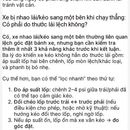
tránh vật cản.
Xe bị nhao lái/kéo sang một bên khi chạy thẳng:
Có phải do thước lái lệch không?
Có, xe nhao lái/kéo sang một bên thường liên quan
lệch góc đặt bánh xe, nhưng bạn cần kiểm tra
thêm ít nhất 3 khả năng khác trước khi kết luận.
Ba lý do khiến xe kéo không hẳn do thước lái gồm:
áp suất lốp hai bên chênh, lốp mòn lệch/khác loại,
và phanh bị bó nhẹ.
Cụ thể hơn, bạn có thể “lọc nhanh” theo thứ tự:
Đo áp suất lốp
: chênh 2–4 psi giữa trái/phải đã
có thể tạo cảm giác kéo.
Đổi chéo lốp trước trái ↔ trước phải
(nếu
điều kiện cho phép, hoặc nhờ kỹ thuật): nếu
hướng kéo đổi theo lốp, nghi ngờ lốp.
Nếu áp suất ổn, lốp ổn mà xe vẫn kéo →
đo
góc đặt
.