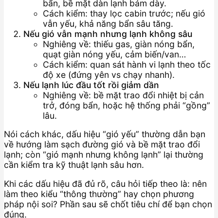
bẩn, bề mặt dàn lạnh bám dày.
Cách kiểm: thay lọc cabin trước; nếu gió
vẫn yếu, khả năng bẩn sâu tăng.
Nếu gió vẫn mạnh nhưng lạnh không sâu
Nghiêng về: thiếu gas, giàn nóng bẩn,
quạt giàn nóng yếu, cảm biến/van…
Cách kiểm: quan sát hành vi lạnh theo tốc
độ xe (đứng yên vs chạy nhanh).
Nếu lạnh lúc đầu tốt rồi giảm dần
Nghiêng về: bề mặt trao đổi nhiệt bị cản
trở, đóng bẩn, hoặc hệ thống phải “gồng”
lâu.
Nói cách khác, dấu hiệu “gió yếu” thường dẫn bạn
về hướng làm sạch đường gió và bề mặt trao đổi
lạnh; còn “gió mạnh nhưng không lạnh” lại thường
cần kiểm tra kỹ thuật lạnh sâu hơn.
Khi các dấu hiệu đã đủ rõ, câu hỏi tiếp theo là: nên
làm theo kiểu “thông thường” hay chọn phương
pháp nội soi? Phần sau sẽ chốt tiêu chí để bạn chọn
đúng.