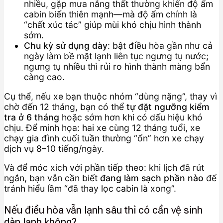
nhiều, gặp mưa nắng thất thường khiến độ ẩm
cabin biến thiên mạnh—mà độ ẩm chính là
“chất xúc tác” giúp mùi khó chịu hình thành
sớm.
Chu kỳ sử dụng dày
: bật điều hòa gần như cả
ngày làm bề mặt lạnh liên tục ngưng tụ nước;
ngưng tụ nhiều thì rủi ro hình thành màng bẩn
càng cao.
Cụ thể, nếu xe bạn thuộc nhóm “dùng nặng”, thay vì
chờ đến 12 tháng, bạn có thể
tự đặt ngưỡng kiểm
tra ở 6 tháng
hoặc sớm hơn khi có dấu hiệu khó
chịu. Để minh họa: hai xe cùng 12 tháng tuổi, xe
chạy gia đình cuối tuần thường “ổn” hơn xe chạy
dịch vụ 8–10 tiếng/ngày.
Và để móc xích với phần tiếp theo: khi lịch đã rút
ngắn, bạn vẫn cần biết
đang làm sạch phần nào
để
tránh hiểu lầm “đã thay lọc cabin là xong”.
Nếu điều hòa vẫn lạnh sâu thì có cần vệ sinh
dàn lạnh không?