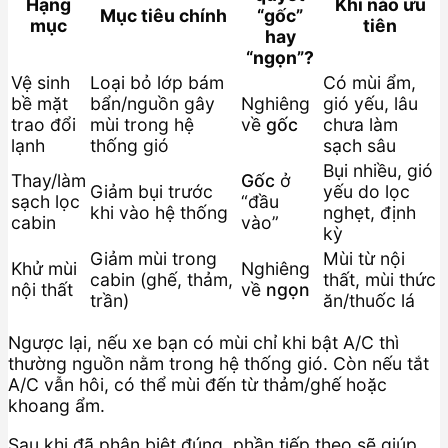
Hạng
Khi nào ưu
Mục tiêu chính
“gốc”
mục
tiên
hay
“ngọn”?
Vệ sinh
Loại bỏ lớp bám
Có mùi ẩm,
bề mặt
bẩn/nguồn gây
Nghiêng
gió yếu, lâu
trao đổi
mùi trong hệ
về
gốc
chưa làm
lạnh
thống gió
sạch sâu
Bụi nhiều, gió
Thay/làm
Gốc
ở
Giảm bụi trước
yếu do lọc
sạch lọc
“đầu
khi vào hệ thống
nghẹt, định
cabin
vào”
kỳ
Giảm mùi trong
Mùi từ nội
Khử mùi
Nghiêng
cabin (ghế, thảm,
thất, mùi thức
nội thất
về
ngọn
trần)
ăn/thuốc lá
Ngược lại, nếu xe bạn có mùi chỉ khi bật A/C thì
thường nguồn nằm trong hệ thống gió. Còn nếu tắt
A/C vẫn hôi, có thể mùi đến từ thảm/ghế hoặc
khoang ẩm.
Sau khi đã phân biệt đúng, phần tiếp theo sẽ giúp