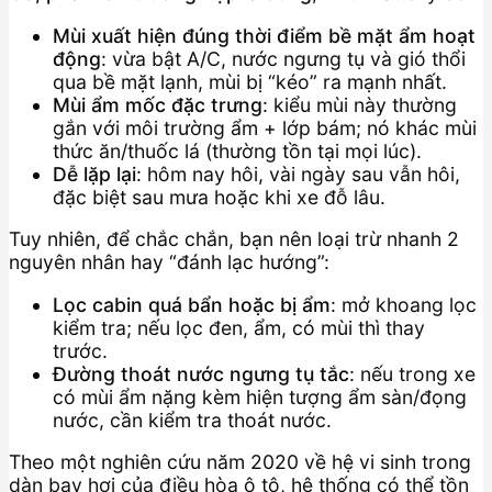
Mùi xuất hiện đúng thời điểm bề mặt ẩm hoạt
động
: vừa bật A/C, nước ngưng tụ và gió thổi
qua bề mặt lạnh, mùi bị “kéo” ra mạnh nhất.
Mùi ẩm mốc đặc trưng
: kiểu mùi này thường
gắn với môi trường ẩm + lớp bám; nó khác mùi
thức ăn/thuốc lá (thường tồn tại mọi lúc).
Dễ lặp lại
: hôm nay hôi, vài ngày sau vẫn hôi,
đặc biệt sau mưa hoặc khi xe đỗ lâu.
Tuy nhiên, để chắc chắn, bạn nên loại trừ nhanh 2
nguyên nhân hay “đánh lạc hướng”:
Lọc cabin quá bẩn hoặc bị ẩm
: mở khoang lọc
kiểm tra; nếu lọc đen, ẩm, có mùi thì thay
trước.
Đường thoát nước ngưng tụ tắc
: nếu trong xe
có mùi ẩm nặng kèm hiện tượng ẩm sàn/đọng
nước, cần kiểm tra thoát nước.
Theo một nghiên cứu năm 2020 về hệ vi sinh trong
dàn bay hơi của điều hòa ô tô, hệ thống có thể tồn