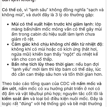
Có thể có
, vì “lạnh sâu” không đồng nghĩa “sạch và
không mùi”, và dưới đây là 3 lý do thường gặp:
Mùi có thể xuất hiện trước khi giảm lạnh
: lớp
màng bẩn/nấm mốc mỏng vẫn có thể gây mùi
ẩm trong cabin dù hiệu suất làm lạnh chưa
giảm rõ rệt.
Cảm giác khó chịu không chỉ đến từ nhiệt độ
:
không khí có mùi hoặc có kích ứng (hắt hơi,
ngứa mũi) khiến bạn thấy “ngột” dù nhiệt kế
vẫn cho con số thấp.
Bẩn nhẹ tích lũy theo thời gian
: nếu bạn đợi
“lạnh yếu” mới làm thì lớp bám có thể dày, lúc
đó cần can thiệp sâu hơn và tốn thời gian hơn.
Theo báo cáo tổng quan của CDC về
nấm mốc và
ẩm ướt
, nấm mốc có xu hướng phát triển ở nơi có
độ ẩm và vật liệu/bụi phù hợp; nguyên tắc cốt lõi là
kiểm soát ẩm
và loại bỏ điều kiện nuôi mốc. Đây là
logic rất “đúng” với hệ thống gió và bề mặt thường