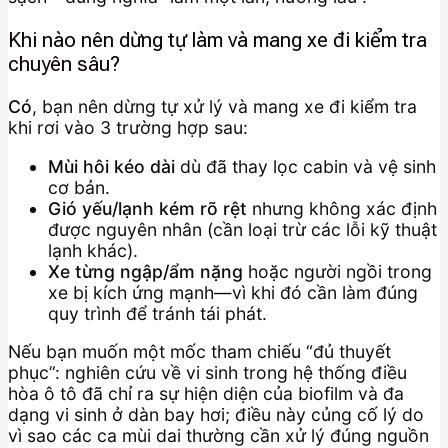
Khi nào nên dừng tự làm và mang xe đi kiểm tra
chuyên sâu?
Có
, bạn nên dừng tự xử lý và mang xe đi kiểm tra
khi rơi vào 3 trường hợp sau:
Mùi hôi kéo dài
dù đã thay lọc cabin và vệ sinh
cơ bản.
Gió yếu/lạnh kém rõ rệt
nhưng không xác định
được nguyên nhân (cần loại trừ các lỗi kỹ thuật
lạnh khác).
Xe từng ngập/ẩm nặng
hoặc người ngồi trong
xe bị kích ứng mạnh—vì khi đó cần làm đúng
quy trình để tránh tái phát.
Nếu bạn muốn một mốc tham chiếu “đủ thuyết
phục”: nghiên cứu về vi sinh trong hệ thống điều
hòa ô tô đã chỉ ra sự hiện diện của biofilm và đa
dạng vi sinh ở dàn bay hơi; điều này củng cố lý do
vì sao các ca mùi dai thường cần xử lý đúng nguồn