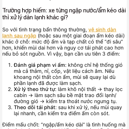
Trường hợp hiếm: xe từng ngập nước/ẩm kéo dài
thì xử lý dàn lạnh khác gì?
So với tình trạng bẩn thông thường,
vệ sinh dàn
lạnh sau ngập
(hoặc sau một giai đoạn ẩm kéo dài)
khác ở chỗ: mức độ ẩm và tạp chất có thể “đi sâu”
hơn, khiến mùi dai hơn và nguy cơ tái phát cao hơn
nếu bỏ sót nguồn. Vì vậy, bạn cần ưu tiên 3 điểm:
Đánh giá phạm vi ẩm
: không chỉ hệ thống gió
mà cả thảm, nỉ, cốp, vật liệu cách âm. Nếu
khoang nội thất còn ẩm, mùi sẽ quay lại dù
phần lạnh đã được làm sạch.
Xử lý theo thứ tự
: làm khô nội thất → thay lọc
cabin → làm sạch sâu bề mặt trao đổi lạnh/
đường gió → kiểm tra thoát nước ngưng tụ.
Theo dõi tái phát
: sau khi xử lý, nếu mùi quay
lại nhanh, cần kiểm tra điểm ẩm còn sót.
Điểm mấu chốt: “ngập/ẩm kéo dài” là tình huống mà