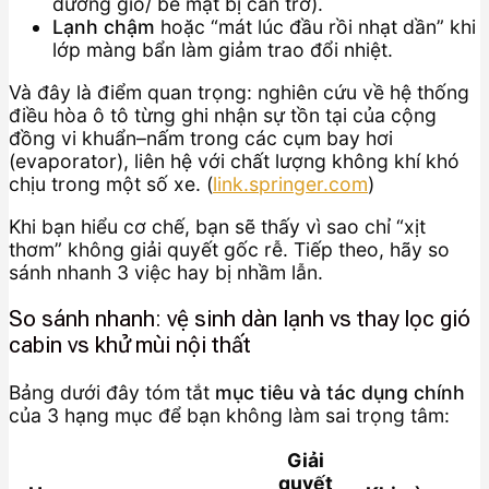
đường gió/ bề mặt bị cản trở).
Lạnh chậm
hoặc “mát lúc đầu rồi nhạt dần” khi
lớp màng bẩn làm giảm trao đổi nhiệt.
Và đây là điểm quan trọng: nghiên cứu về hệ thống
điều hòa ô tô từng ghi nhận sự tồn tại của cộng
đồng vi khuẩn–nấm trong các cụm bay hơi
(evaporator), liên hệ với chất lượng không khí khó
chịu trong một số xe. (
link.springer.com
)
Khi bạn hiểu cơ chế, bạn sẽ thấy vì sao chỉ “xịt
thơm” không giải quyết gốc rễ. Tiếp theo, hãy so
sánh nhanh 3 việc hay bị nhầm lẫn.
So sánh nhanh: vệ sinh dàn lạnh vs thay lọc gió
cabin vs khử mùi nội thất
Bảng dưới đây tóm tắt
mục tiêu và tác dụng chính
của 3 hạng mục để bạn không làm sai trọng tâm:
Giải
quyết