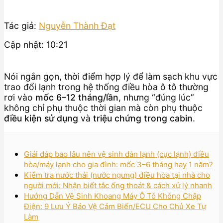
Tác giả:
Nguyễn Thành Đạt
Cập nhật: 10:21
Nói ngắn gọn, thời điểm hợp lý để làm sạch khu vực
trao đổi lạnh trong hệ thống điều hòa ô tô thường
rơi vào
mốc 6–12 tháng/lần
, nhưng “đúng lúc”
không chỉ phụ thuộc thời gian mà còn phụ thuộc
điều kiện sử dụng
và
triệu chứng trong cabin
.
Giải đáp bao lâu nên vệ sinh dàn lạnh (cục lạnh) điều
hòa/máy lạnh cho gia đình: mốc 3–6 tháng hay 1 năm?
Kiểm tra nước thải (nước ngưng) điều hòa tại nhà cho
người mới: Nhận biết tắc ống thoát & cách xử lý nhanh
Hướng Dẫn Vệ Sinh Khoang Máy Ô Tô Không Chập
Điện: 9 Lưu Ý Bảo Vệ Cảm Biến/ECU Cho Chủ Xe Tự
Làm