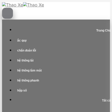
Skip
to
content
Trang Chủ
ắc quy
chẩn đoán lỗi
hệ thống lái
hệ thống làm mát
hệ thống phanh
hộp số
Tất cả