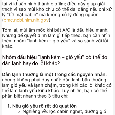
tại vi khuẩn hình thành biofilm; điều này giúp giải
thích vì sao mùi khó chịu có thể dai dẳng nếu chỉ xử
lý “bề mặt cabin” mà không xử lý đúng nguồn.
(
pmc.ncbi.nlm.nih.gov
)
Tóm lại, mùi ẩm mốc khi bật A/C là dấu hiệu mạnh.
Nhưng để quyết định làm gì tiếp theo, bạn cần nhìn
thêm nhóm “lạnh kém – gió yếu” và so sánh với lỗi
khác.
Nhóm dấu hiệu “lạnh kém – gió yếu” có thể do
dàn lạnh hay do lỗi khác?
Dàn lạnh thường là một trong các nguyên nhân
,
nhưng không phải duy nhất: dàn lạnh bẩn thường
làm
gió yếu và lạnh chậm
, trong khi các lỗi khác có
thể làm
lạnh yếu kiểu khác
. Tuy nhiên, bạn có thể
phân biệt nhanh theo 3 tiêu chí:
Nếu gió yếu rõ rệt dù quạt lớn
Nghiêng về: lọc cabin nghẹt, đường gió