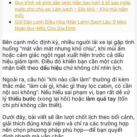
Quy trình vệ sinh dàn lạnh (dàn bay hơi) ô tô sau ngập
nước cho chủ xe: Làm sạch – Sấy khô – Khử mùi nấm
mốc
Giữ Dàn Lạnh Điều Hòa (Máy Lạnh) Sạch Lâu: 9 Mẹo
Ngăn Bụi–Mốc Cho Gia Đình
Bên cạnh mốc định kỳ, nhiều người lái xe lại gặp tình
huống “mát vẫn mát nhưng khó chịu”, khi mùi ẩm
hoặc cảm giác ngột ngạt xuất hiện trước cả dấu
hiệu giảm lạnh. Điều đó khiến bạn cần một cách
nhận biết theo
dấu hiệu
chứ không chỉ nhìn lịch.
Ngoài ra, câu hỏi “khi nào cần làm” thường đi kèm
thắc mắc “làm cái gì, khác gì thay lọc cabin, có cần
nội soi không”. Nếu hiểu sai phạm vi, bạn rất dễ xử
lý
thiếu bước
(xong lại hôi) hoặc
làm quá tay
(tốn
chi phí không cần thiết).
Dưới đây, bài viết sẽ lần lượt chốt lịch theo bối cảnh,
giải thích đúng khái niệm và chỉ ra các trường hợp
nên chọn phương pháp phù hợp—để bạn quyết
định nhanh mà vẫn chắc.