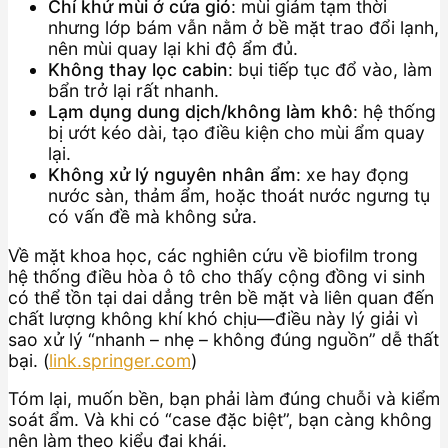
Chỉ khử mùi ở cửa gió
: mùi giảm tạm thời
nhưng lớp bám vẫn nằm ở bề mặt trao đổi lạnh,
nên mùi quay lại khi độ ẩm đủ.
Không thay lọc cabin
: bụi tiếp tục đổ vào, làm
bẩn trở lại rất nhanh.
Lạm dụng dung dịch/không làm khô
: hệ thống
bị ướt kéo dài, tạo điều kiện cho mùi ẩm quay
lại.
Không xử lý nguyên nhân ẩm
: xe hay đọng
nước sàn, thảm ẩm, hoặc thoát nước ngưng tụ
có vấn đề mà không sửa.
Về mặt khoa học, các nghiên cứu về biofilm trong
hệ thống điều hòa ô tô cho thấy cộng đồng vi sinh
có thể tồn tại dai dẳng trên bề mặt và liên quan đến
chất lượng không khí khó chịu—điều này lý giải vì
sao xử lý “nhanh – nhẹ – không đúng nguồn” dễ thất
bại. (
link.springer.com
)
Tóm lại, muốn bền, bạn phải làm đúng chuỗi và kiểm
soát ẩm. Và khi có “case đặc biệt”, bạn càng không
nên làm theo kiểu đại khái.