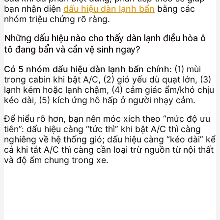
bạn nhận diện
dấu hiệu dàn lạnh bẩn
bằng các
nhóm triệu chứng rõ ràng.
Những dấu hiệu nào cho thấy dàn lạnh điều hòa ô
tô đang bẩn và cần vệ sinh ngay?
Có 5 nhóm dấu hiệu dàn lạnh bẩn chính
: (1) mùi
trong cabin khi bật A/C, (2) gió yếu dù quạt lớn, (3)
lạnh kém hoặc lạnh chậm, (4) cảm giác ẩm/khó chịu
kéo dài, (5) kích ứng hô hấp ở người nhạy cảm.
Để hiểu rõ hơn, bạn nên móc xích theo “mức độ ưu
tiên”: dấu hiệu càng “tức thì” khi bật A/C thì càng
nghiêng về hệ thống gió; dấu hiệu càng “kéo dài” kể
cả khi tắt A/C thì càng cần loại trừ nguồn từ nội thất
và độ ẩm chung trong xe.