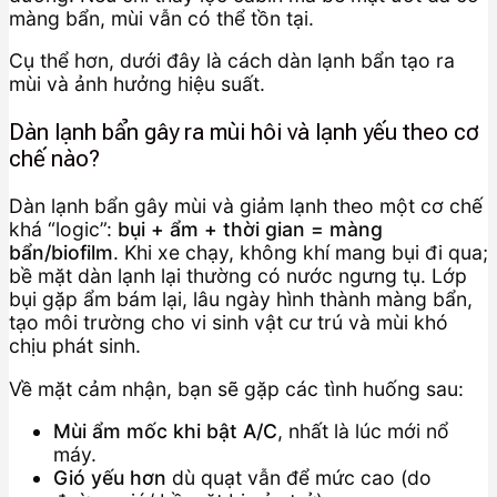
màng bẩn, mùi vẫn có thể tồn tại.
Cụ thể hơn, dưới đây là cách dàn lạnh bẩn tạo ra
mùi và ảnh hưởng hiệu suất.
Dàn lạnh bẩn gây ra mùi hôi và lạnh yếu theo cơ
chế nào?
Dàn lạnh bẩn gây mùi và giảm lạnh theo một cơ chế
khá “logic”:
bụi + ẩm + thời gian = màng
bẩn/biofilm
. Khi xe chạy, không khí mang bụi đi qua;
bề mặt dàn lạnh lại thường có nước ngưng tụ. Lớp
bụi gặp ẩm bám lại, lâu ngày hình thành màng bẩn,
tạo môi trường cho vi sinh vật cư trú và mùi khó
chịu phát sinh.
Về mặt cảm nhận, bạn sẽ gặp các tình huống sau:
Mùi ẩm mốc khi bật A/C
, nhất là lúc mới nổ
máy.
Gió yếu hơn
dù quạt vẫn để mức cao (do