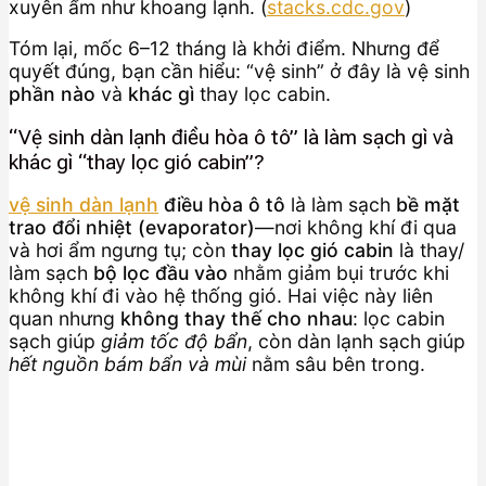
xuyên ẩm như khoang lạnh. (
stacks.cdc.gov
)
Tóm lại, mốc 6–12 tháng là khởi điểm. Nhưng để
quyết đúng, bạn cần hiểu: “vệ sinh” ở đây là vệ sinh
phần nào
và
khác gì
thay lọc cabin.
“Vệ sinh dàn lạnh điều hòa ô tô” là làm sạch gì và
khác gì “thay lọc gió cabin”?
vệ sinh dàn lạnh
điều hòa ô tô
là làm sạch
bề mặt
trao đổi nhiệt (evaporator)
—nơi không khí đi qua
và hơi ẩm ngưng tụ; còn
thay lọc gió cabin
là thay/
làm sạch
bộ lọc đầu vào
nhằm giảm bụi trước khi
không khí đi vào hệ thống gió. Hai việc này liên
quan nhưng
không thay thế cho nhau
: lọc cabin
sạch giúp
giảm tốc độ bẩn
, còn dàn lạnh sạch giúp
hết nguồn bám bẩn và mùi
nằm sâu bên trong.