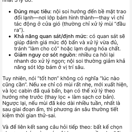
Đúng mục tiêu
: nội soi hướng đến bề mặt trao
đổi lạnh—nơi lớp bám hình thành—thay vì chỉ
tác động ở cửa gió (thường chỉ xử lý mùi “đầu
ra”).
Khả năng quan sát/định mức
: có quan sát sẽ
giúp đánh giá mức độ bẩn và xử lý vừa đủ,
tránh “làm cho có” hoặc lạm dụng hóa chất.
Giảm nguy cơ sót nguồn
: nhiều ca hôi lại
nhanh do xử lý ngọn; nội soi thường giảm khả
năng sót lớp bám ở vị trí sâu.
Tuy nhiên, nói “tốt hơn” không có nghĩa “lúc nào
cũng cần”. Nếu xe chỉ có mùi rất nhẹ, mới xuất hiện,
và lọc cabin đã quá bẩn, bạn có thể xử lý theo
hướng nhẹ trước (thay lọc + làm sạch cơ bản).
Ngược lại, nếu mùi đã kéo dài nhiều tuần, nhất là
sau giai đoạn ẩm, thì phương án sâu thường tiết
kiệm thời gian thử-sai.
Và để liên kết sang câu hỏi tiếp theo: bất kể chọn