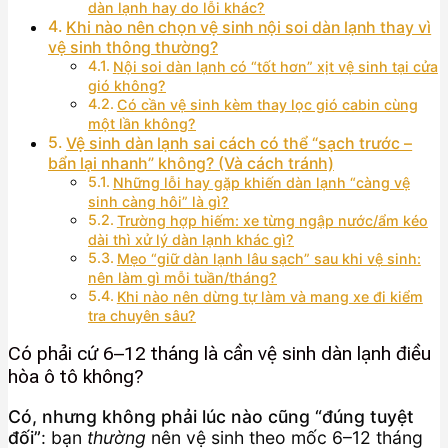
dàn lạnh hay do lỗi khác?
Khi nào nên chọn vệ sinh nội soi dàn lạnh thay vì
vệ sinh thông thường?
Nội soi dàn lạnh có “tốt hơn” xịt vệ sinh tại cửa
gió không?
Có cần vệ sinh kèm thay lọc gió cabin cùng
một lần không?
Vệ sinh dàn lạnh sai cách có thể “sạch trước –
bẩn lại nhanh” không? (Và cách tránh)
Những lỗi hay gặp khiến dàn lạnh “càng vệ
sinh càng hôi” là gì?
Trường hợp hiếm: xe từng ngập nước/ẩm kéo
dài thì xử lý dàn lạnh khác gì?
Mẹo “giữ dàn lạnh lâu sạch” sau khi vệ sinh:
nên làm gì mỗi tuần/tháng?
Khi nào nên dừng tự làm và mang xe đi kiểm
tra chuyên sâu?
Có phải cứ 6–12 tháng là cần vệ sinh dàn lạnh điều
hòa ô tô không?
Có, nhưng không phải lúc nào cũng “đúng tuyệt
đối”
: bạn
thường
nên vệ sinh theo mốc 6–12 tháng