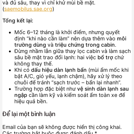
và đủ sâu, thay vì chỉ khử mùi bề mặt.
(
saemobilus.sae.org
)
Tổng kết lại:
Mốc 6–12 tháng là khởi điểm, nhưng quyết
định “khi nào cần làm” nên dựa thêm vào
môi
trường dùng
và
triệu chứng trong cabin
.
Đừng nhầm lẫn giữa thay lọc cabin và làm sạch
sâu bề mặt trao đổi lạnh: hai việc
bổ trợ
chứ
không thay thế.
Khi có
dấu hiệu dàn lạnh bẩn
(mùi ẩm mốc khi
bật A/C, gió yếu, lạnh chậm), hãy xử lý theo
chuỗi để tránh “sạch trước – bẩn lại nhanh”.
Trường hợp đặc biệt như
vệ sinh dàn lạnh sau
ngập
cần làm kỹ và kiểm soát ẩm toàn xe để
hiệu quả bền.
Để lại một bình luận
Email của bạn sẽ không được hiển thị công khai.
Các trường bắt buộc được đánh dấu
*