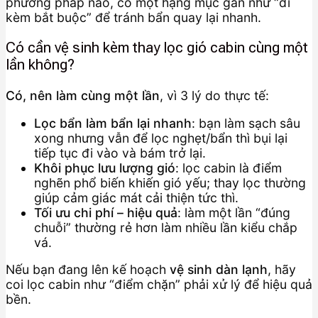
phương pháp nào, có một hạng mục gần như “đi
kèm bắt buộc” để tránh bẩn quay lại nhanh.
Có cần vệ sinh kèm thay lọc gió cabin cùng một
lần không?
Có, nên làm cùng một lần
, vì 3 lý do thực tế:
Lọc bẩn làm bẩn lại nhanh
: bạn làm sạch sâu
xong nhưng vẫn để lọc nghẹt/bẩn thì bụi lại
tiếp tục đi vào và bám trở lại.
Khôi phục lưu lượng gió
: lọc cabin là điểm
nghẽn phổ biến khiến gió yếu; thay lọc thường
giúp cảm giác mát cải thiện tức thì.
Tối ưu chi phí – hiệu quả
: làm một lần “đúng
chuỗi” thường rẻ hơn làm nhiều lần kiểu chắp
vá.
Nếu bạn đang lên kế hoạch
vệ sinh dàn lạnh
, hãy
coi lọc cabin như “điểm chặn” phải xử lý để hiệu quả
bền.