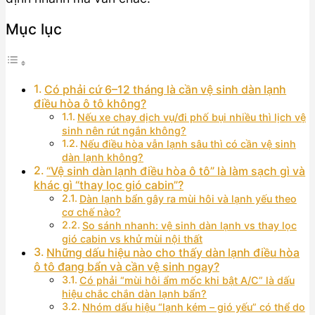
Mục lục
Có phải cứ 6–12 tháng là cần vệ sinh dàn lạnh
điều hòa ô tô không?
Nếu xe chạy dịch vụ/đi phố bụi nhiều thì lịch vệ
sinh nên rút ngắn không?
Nếu điều hòa vẫn lạnh sâu thì có cần vệ sinh
dàn lạnh không?
“Vệ sinh dàn lạnh điều hòa ô tô” là làm sạch gì và
khác gì “thay lọc gió cabin”?
Dàn lạnh bẩn gây ra mùi hôi và lạnh yếu theo
cơ chế nào?
So sánh nhanh: vệ sinh dàn lạnh vs thay lọc
gió cabin vs khử mùi nội thất
Những dấu hiệu nào cho thấy dàn lạnh điều hòa
ô tô đang bẩn và cần vệ sinh ngay?
Có phải “mùi hôi ẩm mốc khi bật A/C” là dấu
hiệu chắc chắn dàn lạnh bẩn?
Nhóm dấu hiệu “lạnh kém – gió yếu” có thể do