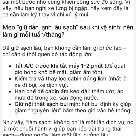
sai một bước nhỏ cũng khiến công sức đổ sông. Vì
vậy, nếu bạn nghi xe từng bị ngập, hãy xem đây là
ca cần làm kỹ thay vì chỉ xử lý mùi.
Mẹo “giữ dàn lạnh lâu sạch” sau khi vệ sinh: nên
làm gì mỗi tuần/tháng?
Để giữ sạch lâu, bạn không cần làm gì phức tạp—
chỉ cần 4 thói quen có tác động lớn:
Tắt A/C trước khi tắt máy 1–2 phút
(để quạt
gió hong khô bề mặt, giảm ẩm tồn).
Kiểm tra và thay lọc cabin đúng lịch
(nhất là
xe đi bụi, xe dịch vụ).
Hạn chế để cabin ẩm kéo dài
: thảm ướt, áo
mưa để trong xe, sàn đọng nước.
Giữ nội thất sạch bụi mịn
: hút bụi định kỳ giúp
giảm “nguyên liệu” bám theo gió vào hệ thống.
Như vậy, “làm sạch” không chỉ là một lần dịch vụ; nó
là một chuỗi hành vi giúp bạn kéo dài trạng thái
sạch—đúng nghĩa “làm một lần, hưởng lâu”.