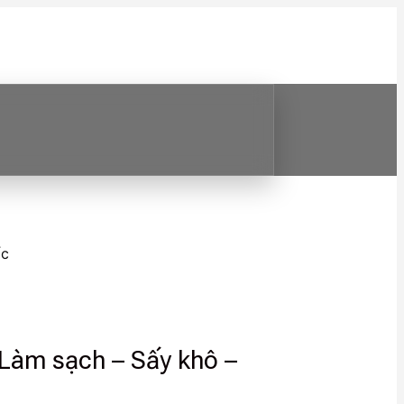
ốc
: Làm sạch – Sấy khô –