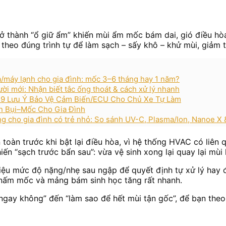
rở thành “ổ giữ ẩm” khiến mùi ẩm mốc bám dai, gió điều hò
ý theo đúng trình tự để làm sạch – sấy khô – khử mùi, giảm 
òa/máy lạnh cho gia đình: mốc 3–6 tháng hay 1 năm?
ời mới: Nhận biết tắc ống thoát & cách xử lý nhanh
 9 Lưu Ý Bảo Vệ Cảm Biến/ECU Cho Chủ Xe Tự Làm
n Bụi–Mốc Cho Gia Đình
ng cho gia đình có trẻ nhỏ: So sánh UV-C, Plasma/Ion, Nanoe X
toàn trước khi bật lại điều hòa, vì hệ thống HVAC có liên
iến “sạch trước bẩn sau”: vừa vệ sinh xong lại quay lại mùi 
hiệu mức độ nặng/nhẹ sau ngập để quyết định tự xử lý hay 
o nấm mốc và mảng bám sinh học tăng rất nhanh.
ngay không” đến “làm sao để hết mùi tận gốc”, để bạn theo