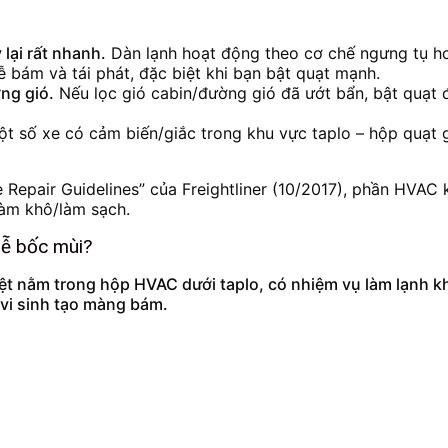
lại rất nhanh.
Dàn lạnh hoạt động theo cơ chế ngưng tụ hơ
bám và tái phát, đặc biệt khi bạn bật quạt mạnh.
ng gió.
Nếu lọc gió cabin/đường gió đã ướt bẩn, bật quạt đ
t số xe có cảm biến/giắc trong khu vực taplo – hộp quạt g
 Repair Guidelines” của Freightliner (10/2017), phần HVAC
làm khô/làm sạch.
 dễ bốc mùi?
nhiệt nằm trong hộp HVAC dưới taplo, có nhiệm vụ làm lạnh 
 vi sinh tạo màng bám.