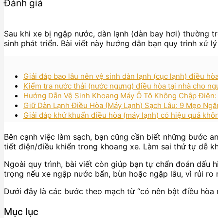
Đánh giá
Sau khi xe bị ngập nước, dàn lạnh (dàn bay hơi) thường t
sinh phát triển. Bài viết này hướng dẫn bạn quy trình xử l
Giải đáp bao lâu nên vệ sinh dàn lạnh (cục lạnh) điều h
Kiểm tra nước thải (nước ngưng) điều hòa tại nhà cho ngư
Hướng Dẫn Vệ Sinh Khoang Máy Ô Tô Không Chập Điện:
Giữ Dàn Lạnh Điều Hòa (Máy Lạnh) Sạch Lâu: 9 Mẹo Ngă
Giải đáp khử khuẩn điều hòa (máy lạnh) có hiệu quả khô
Bên cạnh việc làm sạch, bạn cũng cần biết những bước an 
tiết điện/điều khiển trong khoang xe. Làm sai thứ tự dễ kh
Ngoài quy trình, bài viết còn giúp bạn tự chẩn đoán dấu 
trọng nếu xe ngập nước bẩn, bùn hoặc ngập lâu, vì rủi r
Dưới đây là các bước theo mạch từ “có nên bật điều hòa 
Mục lục