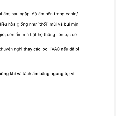
i ẩm; sau ngập, độ ẩm nền trong cabin/
iều hòa giống như “thổi” mùi và bụi mịn
ió; còn ẩm mà bật hệ thống liên tục có
 khuyến nghị
thay các lọc HVAC nếu đã bị
không khí và tách ẩm bằng ngưng tụ; vì