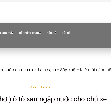
g làm mát
hệ thống phanh
hộp số
Tất cả
ngập nước cho chủ xe: Làm sạch – Sấy khô – Khử mùi nấm m
vệ sinh dàn lạnh
 hơi) ô tô sau ngập nước cho chủ xe