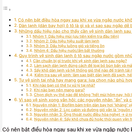
Có nên bật điều hòa ngay sau khi xe vừa ngập nước kh
Dàn lạnh (dàn bay hơi) ô tô là gì và vì sao sau ngập dễ
Những dấu hiệu nào cho thấy cần vệ sinh dàn lạnh sa
Nhóm 1: Dấu hiệu mùi (ưu tiên kiểm tra đầu tiên)
Nhóm 2: Dấu hiệu hiệu suất làm lạnh
Nhóm 3: Dấu hiệu luồng gió và tiếng ồn
Nhóm 4: Dấu hiệu nước/ẩm bất thường
Quy trình vệ sinh dàn lạnh ô tô sau ngập nước gồm nh
Cần chuẩn bị gì trước khi vệ sinh dàn lạnh sau ngập?
Làm sạch dàn lạnh đúng cách để loại bỏ bùn bẩn và m
Sấy khô dàn lạnh và hệ thống gió thế nào để tránh tái
Kiểm tra sau vệ sinh: làm sao biết dàn lạnh đã sạch, h
Tự vệ sinh tại nhà hay mang gara: lựa chọn nào phù h
Khi nào bạn có thể tự xử lý tại nhà?
Khi nào bạn nên mang gara?
Chọn dịch vụ thế nào để không “hết mùi hôm nay, hôi l
Vì sao vệ sinh xong vẫn hôi: các nguyên nhân “ẩn” và c
Nguyên nhân 1: Biofilm bám trên dàn bay hơi “kháng” v
Nguyên nhân 2: Lọc cabin và đường gió vẫn là “nguồn 
Nguyên nhân 3: Ống thoát nước điều hòa nghẹt → ứ n
Nguyên nhân 4: Sấy khô chưa đủ hoặc thói quen vận h
Có nên bật điều hòa ngay sau khi xe vừa ngập nước