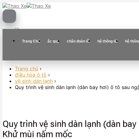
Skip
to
content
Trang Chủ
ắc quy
chẩn đoán lỗi
hệ thống lái
hệ thốn
Trang chủ
›
điều hòa ô tô
›
vệ sinh dàn lạnh
›
Quy trình vệ sinh dàn lạnh (dàn bay hơi) ô tô sau 
Quy trình vệ sinh dàn lạnh (dàn bay
Khử mùi nấm mốc