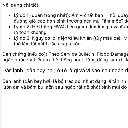
Nội dung chi tiết
Lý do 1 (quan trọng nhất): Ẩm + chất bẩn = mùi quay 
đường gió cao hơn bình thường nên mùi “ẩm mốc” dễ 
Lý do 2: Hệ thống HVAC liên quan đến lọc gió và đườ
ra toàn khoang.
Lý do 3: Nguy cơ lỗi điện/điều khiển (tùy mẫu xe).
Mộ
thể làm lỗi vặt hoặc chập chờn.
Dẫn chứng (nếu có):
Theo Service Bulletin “Flood Damage
ngập nước
và kiểm tra hệ thống hoạt động đúng sau khi 
Dàn lạnh (dàn bay hơi) ô tô là gì và vì sao sau ngập
Dàn lạnh (dàn bay hơi) là bộ trao đổi nhiệt dạng lá tản 
luôn ẩm và bám bụi nên sau ngập rất dễ phát sinh mùi do