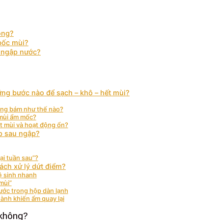
ông?
 bốc mùi?
u ngập nước?
ững bước nào để sạch – khô – hết mùi?
ảng bám như thế nào?
 mùi ẩm mốc?
ết mùi và hoạt động ổn?
ợp sau ngập?
ại tuần sau”?
ách xử lý dứt điểm?
ệ sinh nhanh
mùi”
ước trong hộp dàn lạnh
ành khiến ẩm quay lại
 không?