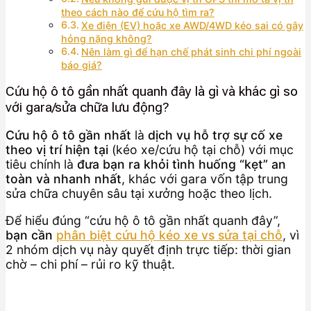
theo cách nào để cứu hộ tìm ra?
Xe điện (EV) hoặc xe AWD/4WD kéo sai có gây
hỏng nặng không?
Nên làm gì để hạn chế phát sinh chi phí ngoài
báo giá?
Cứu hộ ô tô gần nhất quanh đây là gì và khác gì so
với gara/sửa chữa lưu động?
Cứu hộ ô tô gần nhất
là
dịch vụ hỗ trợ sự cố xe
theo vị trí hiện tại
(kéo xe/cứu hộ tại chỗ) với mục
tiêu chính là
đưa bạn ra khỏi tình huống “kẹt” an
toàn và nhanh nhất
, khác với gara vốn tập trung
sửa chữa chuyên sâu tại xưởng hoặc theo lịch.
Để hiểu đúng “cứu hộ ô tô gần nhất quanh đây”,
bạn cần
phân biệt cứu hộ kéo xe vs sửa tại chỗ
, vì
2 nhóm dịch vụ này quyết định trực tiếp: thời gian
chờ – chi phí – rủi ro kỹ thuật.