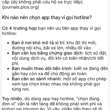
cấp (dù không phải cứu hộ xe trực tiếp).
(journals.plos.org)
Khi nào nên chọn app thay vì gọi hotline?
Có 4 trường hợp
bạn nên ưu tiên app thay vì gọi
hotline:
Bạn ở nơi khó mô tả vị trí
: khu đô thị mới,
đường nội khu, bãi xe lớn, nhiều lối vào.
Bạn cần lưu bằng chứng giao dịch
: lịch sử đặt,
nội dung dịch vụ, đôi khi có biên nhận/chi tiết
phí.
Bạn muốn theo dõi tiến trình
: biết xe đang đến
gần hay còn xa để chủ động an toàn.
Bạn cần so sánh nhanh
: một số app cho phép
xem lựa chọn khác nhau mà không phải gọi
từng nơi.
Tuy nhiên
, dù dùng app hay hotline, “chọn đúng
đơn vị” vẫn là nền tảng để không phát sinh phí và
không sai phương án. Vì vậy, phần tiếp theo sẽ đi