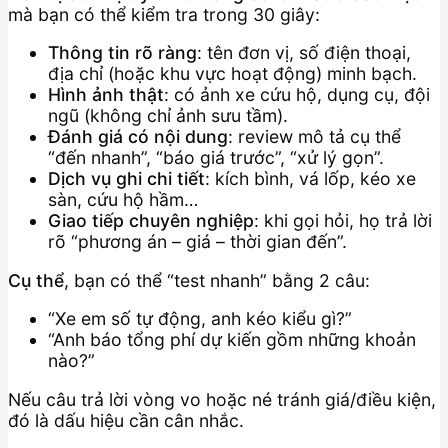
mà bạn có thể kiểm tra trong 30 giây:
Thông tin rõ ràng
: tên đơn vị, số điện thoại,
địa chỉ (hoặc khu vực hoạt động) minh bạch.
Hình ảnh thật
: có ảnh xe cứu hộ, dụng cụ, đội
ngũ (không chỉ ảnh sưu tầm).
Đánh giá có nội dung
: review mô tả cụ thể
“đến nhanh”, “báo giá trước”, “xử lý gọn”.
Dịch vụ ghi chi tiết
: kích bình, vá lốp, kéo xe
sàn, cứu hộ hầm…
Giao tiếp chuyên nghiệp
: khi gọi hỏi, họ trả lời
rõ “phương án – giá – thời gian đến”.
Cụ thể
, bạn có thể “test nhanh” bằng 2 câu:
“Xe em số tự động, anh kéo kiểu gì?”
“Anh báo tổng phí dự kiến gồm những khoản
nào?”
Nếu câu trả lời vòng vo hoặc né tránh giá/điều kiện,
đó là dấu hiệu cần cân nhắc.