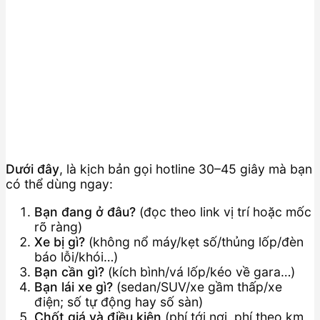
Dưới đây
, là kịch bản gọi hotline 30–45 giây mà bạn
có thể dùng ngay:
Bạn đang ở đâu?
(đọc theo link vị trí hoặc mốc
rõ ràng)
Xe bị gì?
(không nổ máy/kẹt số/thủng lốp/đèn
báo lỗi/khói…)
Bạn cần gì?
(kích bình/vá lốp/kéo về gara…)
Bạn lái xe gì?
(sedan/SUV/xe gầm thấp/xe
điện; số tự động hay số sàn)
Chốt giá và điều kiện
(phí tới nơi, phí theo km,