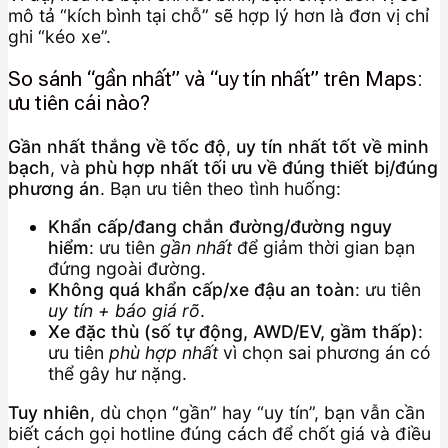
mô tả “kích bình tại chỗ” sẽ hợp lý hơn là đơn vị chỉ
ghi “kéo xe”.
So sánh “gần nhất” và “uy tín nhất” trên Maps:
ưu tiên cái nào?
Gần nhất thắng về tốc độ
,
uy tín nhất tốt về minh
bạch
, và
phù hợp nhất tối ưu về đúng thiết bị/đúng
phương án
. Bạn ưu tiên theo tình huống:
Khẩn cấp/đang chắn đường/đường nguy
hiểm
: ưu tiên
gần nhất
để giảm thời gian bạn
đứng ngoài đường.
Không quá khẩn cấp/xe đậu an toàn
: ưu tiên
uy tín + báo giá rõ
.
Xe đặc thù (số tự động, AWD/EV, gầm thấp)
:
ưu tiên
phù hợp nhất
vì chọn sai phương án có
thể gây hư nặng.
Tuy nhiên
, dù chọn “gần” hay “uy tín”, bạn vẫn cần
biết cách gọi hotline đúng cách để chốt giá và điều