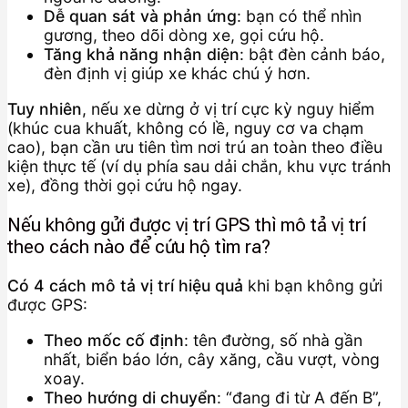
Dễ quan sát và phản ứng
: bạn có thể nhìn
gương, theo dõi dòng xe, gọi cứu hộ.
Tăng khả năng nhận diện
: bật đèn cảnh báo,
đèn định vị giúp xe khác chú ý hơn.
Tuy nhiên
, nếu xe dừng ở vị trí cực kỳ nguy hiểm
(khúc cua khuất, không có lề, nguy cơ va chạm
cao), bạn cần ưu tiên tìm nơi trú an toàn theo điều
kiện thực tế (ví dụ phía sau dải chắn, khu vực tránh
xe), đồng thời gọi cứu hộ ngay.
Nếu không gửi được vị trí GPS thì mô tả vị trí
theo cách nào để cứu hộ tìm ra?
Có 4 cách mô tả vị trí hiệu quả
khi bạn không gửi
được GPS:
Theo mốc cố định
: tên đường, số nhà gần
nhất, biển báo lớn, cây xăng, cầu vượt, vòng
xoay.
Theo hướng di chuyển
: “đang đi từ A đến B”,