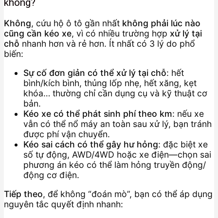
không?
Không
, cứu hộ ô tô gần nhất
không phải lúc nào
cũng cần kéo xe
, vì có nhiều trường hợp
xử lý tại
chỗ
nhanh hơn và rẻ hơn. Ít nhất có 3 lý do phổ
biến:
Sự cố đơn giản có thể xử lý tại chỗ
: hết
bình/kích bình, thủng lốp nhẹ, hết xăng, kẹt
khóa… thường chỉ cần dụng cụ và kỹ thuật cơ
bản.
Kéo xe có thể phát sinh phí theo km
: nếu xe
vẫn có thể nổ máy an toàn sau xử lý, bạn tránh
được phí vận chuyển.
Kéo sai cách có thể gây hư hỏng
: đặc biệt xe
số tự động, AWD/4WD hoặc xe điện—chọn sai
phương án kéo có thể làm hỏng truyền động/
động cơ điện.
Tiếp theo
, để không “đoán mò”, bạn có thể áp dụng
nguyên tắc quyết định nhanh: