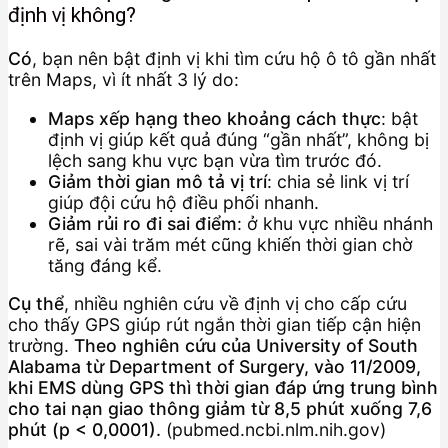
định vị không?
Có
, bạn nên bật định vị khi tìm cứu hộ ô tô gần nhất
trên Maps, vì ít nhất 3 lý do:
Maps xếp hạng theo khoảng cách thực
: bật
định vị giúp kết quả đúng “gần nhất”, không bị
lệch sang khu vực bạn vừa tìm trước đó.
Giảm thời gian mô tả vị trí
: chia sẻ link vị trí
giúp đội cứu hộ điều phối nhanh.
Giảm rủi ro đi sai điểm
: ở khu vực nhiều nhánh
rẽ, sai vài trăm mét cũng khiến thời gian chờ
tăng đáng kể.
Cụ thể
, nhiều nghiên cứu về định vị cho cấp cứu
cho thấy GPS giúp rút ngắn thời gian tiếp cận hiện
trường.
Theo nghiên cứu của University of South
Alabama từ Department of Surgery, vào 11/2009,
khi EMS dùng GPS thì thời gian đáp ứng trung bình
cho tai nạn giao thông giảm từ 8,5 phút xuống 7,6
phút (p < 0,0001).
(pubmed.ncbi.nlm.nih.gov)