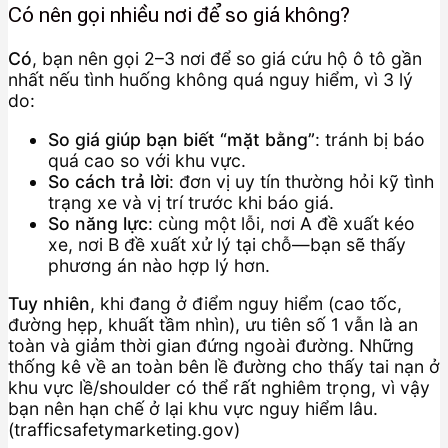
Có nên gọi nhiều nơi để so giá không?
Có
, bạn nên gọi 2–3 nơi để so giá cứu hộ ô tô gần
nhất nếu tình huống không quá nguy hiểm, vì 3 lý
do:
So giá giúp bạn biết “mặt bằng”
: tránh bị báo
quá cao so với khu vực.
So cách trả lời
: đơn vị uy tín thường hỏi kỹ tình
trạng xe và vị trí trước khi báo giá.
So năng lực
: cùng một lỗi, nơi A đề xuất kéo
xe, nơi B đề xuất xử lý tại chỗ—bạn sẽ thấy
phương án nào hợp lý hơn.
Tuy nhiên
, khi đang ở điểm nguy hiểm (cao tốc,
đường hẹp, khuất tầm nhìn), ưu tiên số 1 vẫn là an
toàn và giảm thời gian đứng ngoài đường. Những
thống kê về an toàn bên lề đường cho thấy tai nạn ở
khu vực lề/shoulder có thể rất nghiêm trọng, vì vậy
bạn nên hạn chế ở lại khu vực nguy hiểm lâu.
(trafficsafetymarketing.gov)