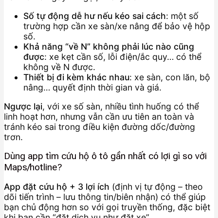
Số tự động dễ hư nếu kéo sai cách
: một số
trường hợp cần xe sàn/xe nâng để bảo vệ hộp
số.
Khả năng “về N” không phải lúc nào cũng
được
: xe kẹt cần số, lỗi điện/ắc quy… có thể
không về N được.
Thiết bị đi kèm khác nhau
: xe sàn, con lăn, bộ
nâng… quyết định thời gian và giá.
Ngược lại
, với xe số sàn, nhiều tình huống có thể
linh hoạt hơn, nhưng vẫn cần ưu tiên an toàn và
tránh kéo sai trong điều kiện đường dốc/đường
trơn.
Dùng app tìm cứu hộ ô tô gần nhất có lợi gì so với
Maps/hotline?
App đặt cứu hộ + 3 lợi ích
(định vị tự động – theo
dõi tiến trình – lưu thông tin/biên nhận) có thể giúp
bạn chủ động hơn so với gọi truyền thống, đặc biệt
khi bạn cần “đặt dịch vụ như đặt xe”.