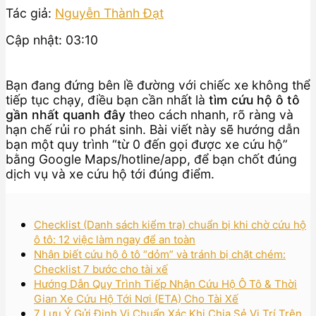
Tác giả:
Nguyễn Thành Đạt
Cập nhật: 03:10
Bạn đang đứng bên lề đường với chiếc xe không thể
tiếp tục chạy, điều bạn cần nhất là
tìm cứu hộ ô tô
gần nhất quanh đây
theo cách nhanh, rõ ràng và
hạn chế rủi ro phát sinh. Bài viết này sẽ hướng dẫn
bạn một quy trình “từ 0 đến gọi được xe cứu hộ”
bằng Google Maps/hotline/app, để bạn chốt đúng
dịch vụ và xe cứu hộ tới đúng điểm.
Checklist (Danh sách kiểm tra) chuẩn bị khi chờ cứu hộ
ô tô: 12 việc làm ngay để an toàn
Nhận biết cứu hộ ô tô “dỏm” và tránh bị chặt chém:
Checklist 7 bước cho tài xế
Hướng Dẫn Quy Trình Tiếp Nhận Cứu Hộ Ô Tô & Thời
Gian Xe Cứu Hộ Tới Nơi (ETA) Cho Tài Xế
7 Lưu Ý Gửi Định Vị Chuẩn Xác Khi Chia Sẻ Vị Trí Trên