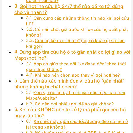
ưu tiên cái nào?
Gọi hotline cứu hộ 24/7 thế nào để xe tới đúng
chỗ và nhanh?
Cần cung cấp những thông tin nào khi gọi cứu
hộ?
Có nên chốt giá trước khi xe cứu hộ xuất phát
không?
Cứu hộ kéo xe số tự động có khác gì số sàn
khi gọi?
Dùng app tìm cứu hộ ô tô gần nhất có lợi gì so với
Maps/hotline?
App có giúp theo dõi “xe đang đến” theo thời
gian thực không?
Khi nào nên chọn app thay vì gọi hotline?
Làm thế nào xác minh đơn vị cứu hộ “gần nhất”
nhưng không bị chặt chém?
Đơn vị cứu hộ uy tín có các dấu hiệu nào trên
Maps/website?
Có nên gọi nhiều nơi để so giá không?
Khi nào KHÔNG nên tự xử lý mà phải gọi cứu hộ
ngay lập tức?
Xe chết máy giữa cao tốc/đường đèo có nên ở
lại trong xe không?
Nếu không gửi được vị trí GPS thì mô tả vị trí