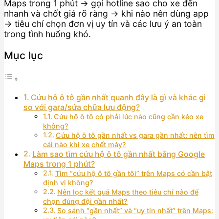
Maps trong 1 phút → gọi hotline sao cho xe đến
nhanh và chốt giá rõ ràng → khi nào nên dùng app
→ tiêu chí chọn đơn vị uy tín và các lưu ý an toàn
trong tình huống khó.
Mục lục
Cứu hộ ô tô gần nhất quanh đây là gì và khác gì
so với gara/sửa chữa lưu động?
Cứu hộ ô tô có phải lúc nào cũng cần kéo xe
không?
Cứu hộ ô tô gần nhất vs gara gần nhất: nên tìm
cái nào khi xe chết máy?
Làm sao tìm cứu hộ ô tô gần nhất bằng Google
Maps trong 1 phút?
Tìm “cứu hộ ô tô gần tôi” trên Maps có cần bật
định vị không?
Nên lọc kết quả Maps theo tiêu chí nào để
chọn đúng đội gần nhất?
So sánh “gần nhất” và “uy tín nhất” trên Maps: