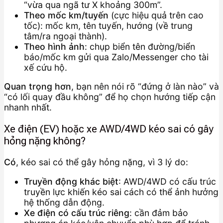
“vừa qua ngã tư X khoảng 300m”.
Theo mốc km/tuyến
(cực hiệu quả trên cao
tốc): mốc km, tên tuyến, hướng (về trung
tâm/ra ngoại thành).
Theo hình ảnh
: chụp biển tên đường/biển
báo/mốc km gửi qua Zalo/Messenger cho tài
xế cứu hộ.
Quan trọng hơn
, bạn nên nói rõ “đứng ở làn nào” và
“có lối quay đầu không” để họ chọn hướng tiếp cận
nhanh nhất.
Xe điện (EV) hoặc xe AWD/4WD kéo sai có gây
hỏng nặng không?
Có
, kéo sai có thể gây hỏng nặng, vì 3 lý do:
Truyền động khác biệt
: AWD/4WD có cấu trúc
truyền lực khiến kéo sai cách có thể ảnh hưởng
hệ thống dẫn động.
Xe điện có cấu trúc riêng
: cần đảm bảo