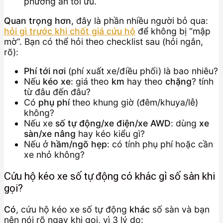
phương án tối ưu.
Quan trọng hơn
, đây là phần nhiều người bỏ qua:
hỏi gì trước khi chốt giá cứu hộ
để không bị “mập
mờ”. Bạn có thể hỏi theo checklist sau (hỏi ngắn,
rõ):
Phí tới nơi
(phí xuất xe/điều phối) là bao nhiêu?
Nếu
kéo xe
: giá theo
km
hay theo
chặng
? tính
từ đâu đến đâu?
Có
phụ phí
theo khung giờ (đêm/khuya/lễ)
không?
Nếu xe
số tự động/xe điện/xe AWD
: dùng
xe
sàn/xe nâng
hay kéo kiểu gì?
Nếu ở
hầm/ngõ hẹp
: có tính phụ phí hoặc cần
xe nhỏ không?
Cứu hộ kéo xe số tự động có khác gì số sàn khi
gọi?
Có
, cứu hộ kéo xe số tự động
khác
số sàn và bạn
nên nói rõ ngay khi gọi, vì 3 lý do: