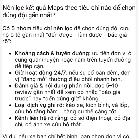
Nên lọc kết quả Maps theo tiêu chí nào để chọn
đúng đội gần nhất?
Có 5 nhóm tiêu chí nên lọc
để chọn đúng đội cứu
hộ ô tô gần nhất “đến được – làm được – báo giá
rõ”:
Khoảng cách & tuyến đường
: ưu tiên đơn vị ở
cùng quận/huyện hoặc nằm trên tuyến đường
dễ tiếp cận.
Giờ hoạt động 24/7
: nếu sự cố ban đêm, đơn
vị “đang mở” thường điều phối nhanh hơn.
Đánh giá & nội dung phản hồi
: đọc 5–10
review gần nhất để xem có nhắc “báo giá
trước” hay “đến đúng giờ” không.
Loại dịch vụ ghi rõ
: kéo xe, kích bình, vá lốp,
cứu hộ tầng hầm… càng cụ thể càng tốt.
Kênh liên hệ rõ ràng
: có số điện thoại, có địa
chỉ, có ảnh xe cứu hộ thật.
Ví dụ, nếu xe bạn chỉ hết bình, bạn chọn đơn vị có