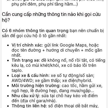
phụ phí đêm, phụ phí tầng hầm…)
Cần cung cấp những thông tin nào khi gọi cứu
hộ?
Có 6 nhóm thông tin quan trọng
bạn nên chuẩn bị
sẵn để gọi cứu hộ ô tô gần nhất:
Vị trí chính xác
: gửi link Google Maps, hoặc
đọc tên đường + hướng di chuyển + mốc gần
nhất.
Tình trạng xe
: đề không nổ, nổ rồi tắt, có tiếng
kêu lạ, có mùi khét/khói, xe có báo lỗi trên
taplo.
Loại xe & cấu hình
: xe số tự động/số sàn;
AWD/4WD; xe gầm thấp; xe điện/hybrid.
Môi trường hiện trường
: cao tốc, hầm gửi xe,
ngõ hẹp, lề đường hẹp, đang mưa/ngập…
Nhu cầu xử lý
: sửa tại chỗ hay kéo về điểm
đến (địa chỉ gara/nhà).
Thông tin liên hệ
: số điện thoại dễ bắt máy,