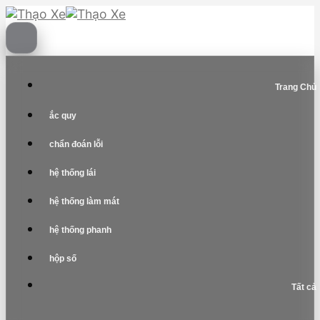
Skip
to
content
Trang Chủ
ắc quy
chẩn đoán lỗi
hệ thống lái
hệ thống làm mát
hệ thống phanh
hộp số
Tất cả