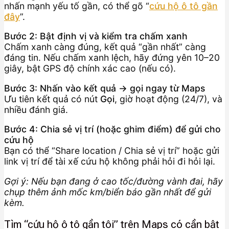
nhấn mạnh yếu tố gần, có thể gõ “
cứu hộ ô tô gần
đây
”.
Bước 2: Bật định vị và kiểm tra chấm xanh
Chấm xanh càng đúng, kết quả “gần nhất” càng
đáng tin. Nếu chấm xanh lệch, hãy đứng yên 10–20
giây, bật GPS độ chính xác cao (nếu có).
Bước 3: Nhấn vào kết quả → gọi ngay từ Maps
Ưu tiên kết quả có nút
Gọi
, giờ hoạt động (24/7), và
nhiều đánh giá.
Bước 4: Chia sẻ vị trí (hoặc ghim điểm) để gửi cho
cứu hộ
Bạn có thể “Share location / Chia sẻ vị trí” hoặc gửi
link vị trí để tài xế cứu hộ không phải hỏi đi hỏi lại.
Gợi ý: Nếu bạn đang ở cao tốc/đường vành đai, hãy
chụp thêm ảnh mốc km/biển báo gần nhất để gửi
kèm.
Tìm “cứu hộ ô tô gần tôi” trên Maps có cần bật