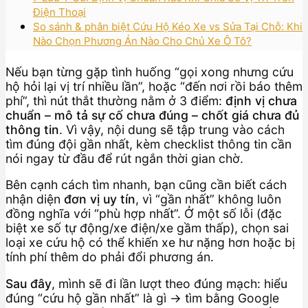
Điện Thoại
So sánh & phân biệt Cứu Hộ Kéo Xe vs Sửa Tại Chỗ: Khi
Nào Chọn Phương Án Nào Cho Chủ Xe Ô Tô?
Nếu bạn từng gặp tình huống “gọi xong nhưng cứu
hộ hỏi lại vị trí nhiều lần”, hoặc “đến nơi rồi báo thêm
phí”, thì nút thắt thường nằm ở 3 điểm:
định vị chưa
chuẩn – mô tả sự cố chưa đúng – chốt giá chưa đủ
thông tin
. Vì vậy, nội dung sẽ tập trung vào cách
tìm đúng đội gần nhất, kèm checklist thông tin cần
nói ngay từ đầu để rút ngắn thời gian chờ.
Bên cạnh cách tìm nhanh, bạn cũng cần biết cách
nhận diện
đơn vị uy tín
, vì “gần nhất” không luôn
đồng nghĩa với “phù hợp nhất”. Ở một số lỗi (đặc
biệt xe số tự động/xe điện/xe gầm thấp), chọn sai
loại xe cứu hộ có thể khiến xe hư nặng hơn hoặc bị
tính phí thêm do phải đổi phương án.
Sau đây
, mình sẽ đi lần lượt theo đúng mạch: hiểu
đúng “cứu hộ gần nhất” là gì → tìm bằng Google