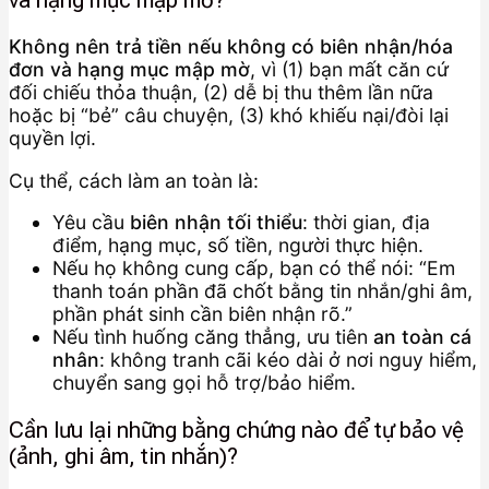
Không nên trả tiền nếu không có biên nhận/hóa
đơn và hạng mục mập mờ
, vì (1) bạn mất căn cứ
đối chiếu thỏa thuận, (2) dễ bị thu thêm lần nữa
hoặc bị “bẻ” câu chuyện, (3) khó khiếu nại/đòi lại
quyền lợi.
Cụ thể, cách làm an toàn là:
Yêu cầu
biên nhận tối thiểu
: thời gian, địa
điểm, hạng mục, số tiền, người thực hiện.
Nếu họ không cung cấp, bạn có thể nói: “Em
thanh toán phần đã chốt bằng tin nhắn/ghi âm,
phần phát sinh cần biên nhận rõ.”
Nếu tình huống căng thẳng, ưu tiên
an toàn cá
nhân
: không tranh cãi kéo dài ở nơi nguy hiểm,
chuyển sang gọi hỗ trợ/bảo hiểm.
Cần lưu lại những bằng chứng nào để tự bảo vệ
(ảnh, ghi âm, tin nhắn)?