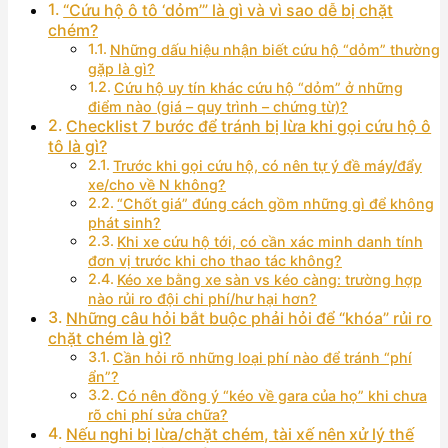
“Cứu hộ ô tô ‘dỏm’” là gì và vì sao dễ bị chặt
chém?
Những dấu hiệu nhận biết cứu hộ “dỏm” thường
gặp là gì?
Cứu hộ uy tín khác cứu hộ “dỏm” ở những
điểm nào (giá – quy trình – chứng từ)?
Checklist 7 bước để tránh bị lừa khi gọi cứu hộ ô
tô là gì?
Trước khi gọi cứu hộ, có nên tự ý đề máy/đẩy
xe/cho về N không?
“Chốt giá” đúng cách gồm những gì để không
phát sinh?
Khi xe cứu hộ tới, có cần xác minh danh tính
đơn vị trước khi cho thao tác không?
Kéo xe bằng xe sàn vs kéo càng: trường hợp
nào rủi ro đội chi phí/hư hại hơn?
Những câu hỏi bắt buộc phải hỏi để “khóa” rủi ro
chặt chém là gì?
Cần hỏi rõ những loại phí nào để tránh “phí
ẩn”?
Có nên đồng ý “kéo về gara của họ” khi chưa
rõ chi phí sửa chữa?
Nếu nghi bị lừa/chặt chém, tài xế nên xử lý thế