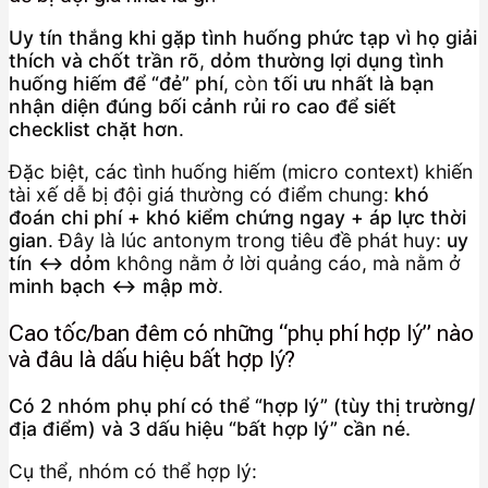
Uy tín thắng khi gặp tình huống phức tạp vì họ giải
thích và chốt trần rõ
,
dỏm thường lợi dụng tình
huống hiếm để “đẻ” phí
, còn
tối ưu nhất là bạn
nhận diện đúng bối cảnh rủi ro cao để siết
checklist chặt hơn
.
Đặc biệt, các tình huống hiếm (micro context) khiến
tài xế dễ bị đội giá thường có điểm chung:
khó
đoán chi phí + khó kiểm chứng ngay + áp lực thời
gian
. Đây là lúc antonym trong tiêu đề phát huy:
uy
tín ↔ dỏm
không nằm ở lời quảng cáo, mà nằm ở
minh bạch ↔ mập mờ
.
Cao tốc/ban đêm có những “phụ phí hợp lý” nào
và đâu là dấu hiệu bất hợp lý?
Có 2 nhóm phụ phí có thể “hợp lý” (tùy thị trường/
địa điểm) và 3 dấu hiệu “bất hợp lý” cần né.
Cụ thể, nhóm có thể hợp lý: