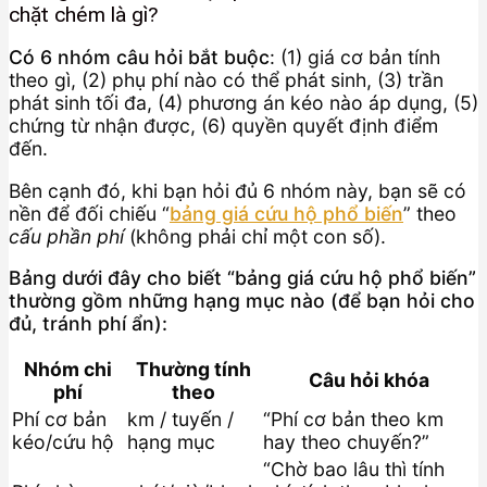
chặt chém là gì?
Có 6 nhóm câu hỏi bắt buộc
: (1) giá cơ bản tính
theo gì, (2) phụ phí nào có thể phát sinh, (3) trần
phát sinh tối đa, (4) phương án kéo nào áp dụng, (5)
chứng từ nhận được, (6) quyền quyết định điểm
đến.
Bên cạnh đó, khi bạn hỏi đủ 6 nhóm này, bạn sẽ có
nền để đối chiếu “
bảng giá cứu hộ phổ biến
” theo
cấu phần phí
(không phải chỉ một con số).
Bảng dưới đây cho biết “bảng giá cứu hộ phổ biến”
thường gồm những hạng mục nào (để bạn hỏi cho
đủ, tránh phí ẩn):
Nhóm chi
Thường tính
Câu hỏi khóa
phí
theo
Phí cơ bản
km / tuyến /
“Phí cơ bản theo km
kéo/cứu hộ
hạng mục
hay theo chuyến?”
“Chờ bao lâu thì tính