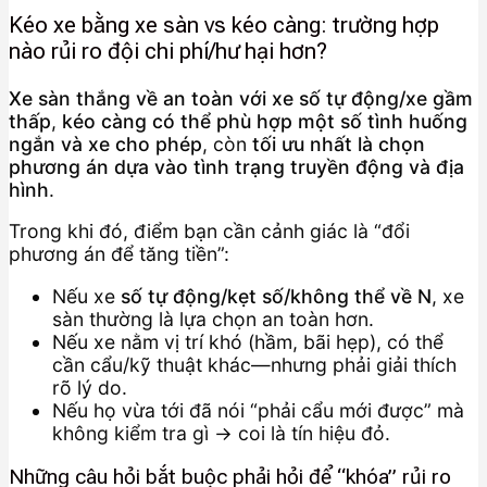
Kéo xe bằng xe sàn vs kéo càng: trường hợp
nào rủi ro đội chi phí/hư hại hơn?
Xe sàn thắng về an toàn với xe số tự động/xe gầm
thấp
,
kéo càng có thể phù hợp một số tình huống
ngắn và xe cho phép
, còn
tối ưu nhất là chọn
phương án dựa vào tình trạng truyền động và địa
hình
.
Trong khi đó, điểm bạn cần cảnh giác là “đổi
phương án để tăng tiền”:
Nếu xe
số tự động/kẹt số/không thể về N
, xe
sàn thường là lựa chọn an toàn hơn.
Nếu xe nằm vị trí khó (hầm, bãi hẹp), có thể
cần cẩu/kỹ thuật khác—nhưng phải giải thích
rõ lý do.
Nếu họ vừa tới đã nói “phải cẩu mới được” mà
không kiểm tra gì → coi là tín hiệu đỏ.
Những câu hỏi bắt buộc phải hỏi để “khóa” rủi ro