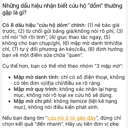
Những dấu hiệu nhận biết cứu hộ “dỏm” thường
gặp là gì?
Có 8 dấu hiệu “cứu hộ dỏm” chính
: (1) né báo giá
trước, (2) từ chối gửi bảng giá/không nói rõ phí, (3)
chỉ nói “tới rồi tính”, (4) giục thao tác ngay, (5)
không cho bạn chụp/ghi, (6) mập mờ danh tính/địa
chỉ, (7) tự ý đổi phương án kéo/cẩu, (8) định hướng
bạn về một điểm sửa chữa “quen”.
Cụ thể hơn, bạn có thể nhớ theo nhóm “3 mập mờ”:
Mập mờ danh tính
: chỉ có số điện thoại, không
có tên đơn vị/địa chỉ/điều xe rõ ràng.
Mập mờ quy trình
: không xác nhận lại hạng
mục, không nói rõ loại xe cứu hộ sẽ dùng.
Mập mờ chi phí
: không itemize (liệt kê hạng
mục), không nói điều kiện phát sinh.
Nếu bạn đang tìm “
cứu hộ ô tô gần đây
”, đừng chỉ
chọn kết quả “đến nhanh”. Hãy ưu tiên đơn vị
cho