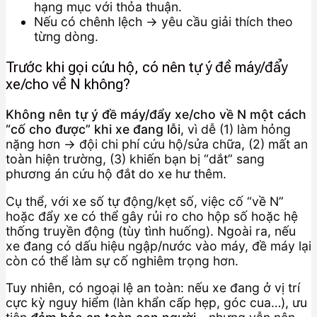
hạng mục với thỏa thuận.
Nếu có chênh lệch → yêu cầu giải thích theo
từng dòng.
Trước khi gọi cứu hộ, có nên tự ý đề máy/đẩy
xe/cho về N không?
Không nên tự ý đề máy/đẩy xe/cho về N một cách
“cố cho được” khi xe đang lỗi
, vì dễ (1) làm hỏng
nặng hơn → đội chi phí cứu hộ/sửa chữa, (2) mất an
toàn hiện trường, (3) khiến bạn bị “dắt” sang
phương án cứu hộ đắt do xe hư thêm.
Cụ thể, với xe số tự động/kẹt số, việc cố “về N”
hoặc đẩy xe có thể gây rủi ro cho hộp số hoặc hệ
thống truyền động (tùy tình huống). Ngoài ra, nếu
xe đang có dấu hiệu ngập/nước vào máy, đề máy lại
còn có thể làm sự cố nghiêm trọng hơn.
Tuy nhiên, có ngoại lệ an toàn: nếu xe đang ở vị trí
cực kỳ nguy hiểm (làn khẩn cấp hẹp, góc cua…), ưu