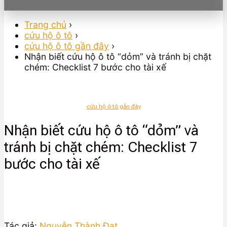
Trang chủ
›
cứu hộ ô tô
›
cứu hộ ô tô gần đây
›
Nhận biết cứu hộ ô tô “dỏm” và tránh bị chặt
chém: Checklist 7 bước cho tài xế
cứu hộ ô tô gần đây
Nhận biết cứu hộ ô tô “dỏm” và
tránh bị chặt chém: Checklist 7
bước cho tài xế
Tác giả:
Nguyễn Thành Đạt