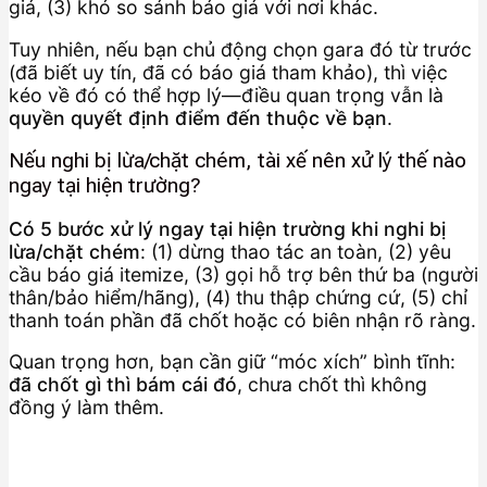
giá, (3) khó so sánh báo giá với nơi khác.
Tuy nhiên, nếu bạn chủ động chọn gara đó từ trước
(đã biết uy tín, đã có báo giá tham khảo), thì việc
kéo về đó có thể hợp lý—điều quan trọng vẫn là
quyền quyết định điểm đến thuộc về bạn
.
Nếu nghi bị lừa/chặt chém, tài xế nên xử lý thế nào
ngay tại hiện trường?
Có 5 bước xử lý ngay tại hiện trường khi nghi bị
lừa/chặt chém
: (1) dừng thao tác an toàn, (2) yêu
cầu báo giá itemize, (3) gọi hỗ trợ bên thứ ba (người
thân/bảo hiểm/hãng), (4) thu thập chứng cứ, (5) chỉ
thanh toán phần đã chốt hoặc có biên nhận rõ ràng.
Quan trọng hơn, bạn cần giữ “móc xích” bình tĩnh:
đã chốt gì thì bám cái đó
, chưa chốt thì không
đồng ý làm thêm.