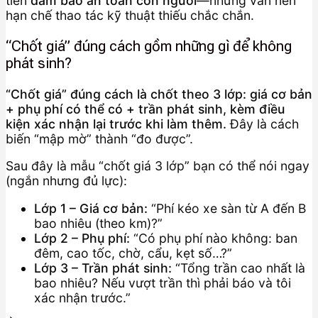
tiên
đảm bảo an toàn con người
—nhưng vẫn nên
hạn chế thao tác kỹ thuật thiếu chắc chắn.
“Chốt giá” đúng cách gồm những gì để không
phát sinh?
“Chốt giá” đúng cách là chốt theo 3 lớp: giá cơ bản
+ phụ phí có thể có + trần phát sinh, kèm điều
kiện xác nhận lại trước khi làm thêm.
Đây là cách
biến “mập mờ” thành “đo được”.
Sau đây là mẫu “chốt giá 3 lớp” bạn có thể nói ngay
(ngắn nhưng đủ lực):
Lớp 1 – Giá cơ bản:
“Phí kéo xe sàn từ A đến B
bao nhiêu (theo km)?”
Lớp 2 – Phụ phí:
“Có phụ phí nào không: ban
đêm, cao tốc, chờ, cẩu, kẹt số…?”
Lớp 3 – Trần phát sinh:
“Tổng trần cao nhất là
bao nhiêu? Nếu vượt trần thì phải báo và tôi
xác nhận trước.”