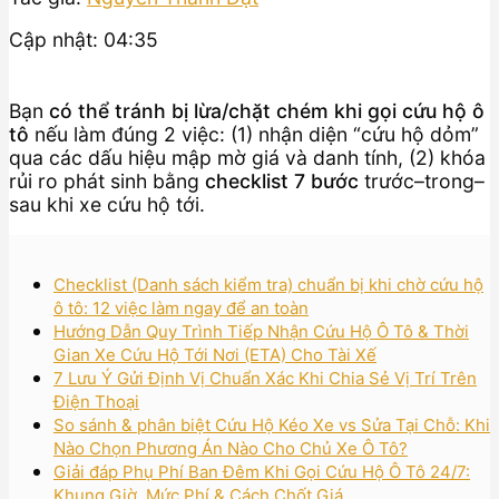
Cập nhật: 04:35
Bạn
có thể tránh bị lừa/chặt chém khi gọi cứu hộ ô
tô
nếu làm đúng 2 việc: (1) nhận diện “cứu hộ dỏm”
qua các dấu hiệu mập mờ giá và danh tính, (2) khóa
rủi ro phát sinh bằng
checklist 7 bước
trước–trong–
sau khi xe cứu hộ tới.
Checklist (Danh sách kiểm tra) chuẩn bị khi chờ cứu hộ
ô tô: 12 việc làm ngay để an toàn
Hướng Dẫn Quy Trình Tiếp Nhận Cứu Hộ Ô Tô & Thời
Gian Xe Cứu Hộ Tới Nơi (ETA) Cho Tài Xế
7 Lưu Ý Gửi Định Vị Chuẩn Xác Khi Chia Sẻ Vị Trí Trên
Điện Thoại
So sánh & phân biệt Cứu Hộ Kéo Xe vs Sửa Tại Chỗ: Khi
Nào Chọn Phương Án Nào Cho Chủ Xe Ô Tô?
Giải đáp Phụ Phí Ban Đêm Khi Gọi Cứu Hộ Ô Tô 24/7:
Khung Giờ, Mức Phí & Cách Chốt Giá