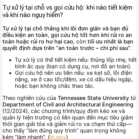
Tự xử lý tại chỗ vs gọi cứu hộ: khi nào tiết kiệm
và khi nào nguy hiểm?
Tự xử lý tại chỗ thắng khi lỗi đơn giản và bạn đủ
điều kiện an toàn
,
gọi cứu hộ tốt hơn khi rủi ro an
toàn hoặc rủi ro hư hại cao
, còn
tối ưu nhất là bạn
quyết định dựa trên “an toàn trước – chi phí sau”
.
Tự xử lý có thể tiết kiệm nếu: thủng lốp nhẹ, hết
bình ắc quy (bạn có dụng cụ, nơi đỗ an toàn).
Gọi cứu hộ nên ưu tiên nếu: xe kẹt số, lỗi điện
nặng, xe ở cao tốc/đêm, xe có dấu hiệu ngập,
hoặc bạn không chắc thao tác.
Theo nghiên cứu của
Tennessee State University
từ
Department of Civil and Architectural Engineering
(12/2024), các chương trình/quy định kéo xe và
quản lý hiện trường có liên quan đến mục tiêu giảm
thời gian giải tỏa và giảm rủi ro va chạm thứ cấp—
cho thấy “làm đúng quy trình” quan trọng không
kém “làm nhanh”. (
tn.gov
)