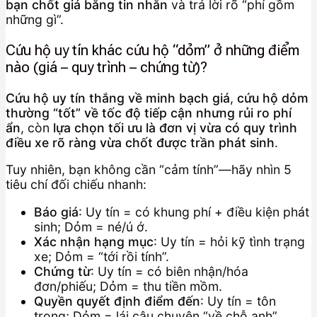
bạn chốt giá bằng tin nhắn
và trả lời rõ “phí gồm
những gì”.
Cứu hộ uy tín khác cứu hộ “dỏm” ở những điểm
nào (giá – quy trình – chứng từ)?
Cứu hộ uy tín thắng về minh bạch giá
,
cứu hộ dỏm
thường “tốt” về tốc độ tiếp cận nhưng rủi ro phí
ẩn
, còn
lựa chọn tối ưu là đơn vị vừa có quy trình
điều xe rõ ràng vừa chốt được trần phát sinh
.
Tuy nhiên, bạn không cần “cảm tính”—hãy nhìn 5
tiêu chí đối chiếu nhanh:
Báo giá
: Uy tín = có khung phí + điều kiện phát
sinh; Dỏm = né/ú ớ.
Xác nhận hạng mục
: Uy tín = hỏi kỹ tình trạng
xe; Dỏm = “tới rồi tính”.
Chứng từ
: Uy tín = có biên nhận/hóa
đơn/phiếu; Dỏm = thu tiền mồm.
Quyền quyết định điểm đến
: Uy tín = tôn
trọng; Dỏm = lái câu chuyện “về chỗ anh”.