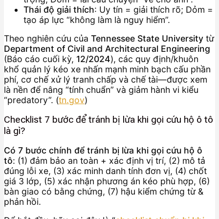
Thái độ giải thích
: Uy tín = giải thích rõ; Dỏm =
tạo áp lực “không làm là nguy hiểm”.
Theo nghiên cứu của
Tennessee State University
từ
Department of Civil and Architectural Engineering
(Báo cáo cuối kỳ,
12/2024
), các quy định/khuôn
khổ quản lý kéo xe nhấn mạnh minh bạch cấu phần
phí, cơ chế xử lý tranh chấp và chế tài—được xem
là nền để nâng “tính chuẩn” và giảm hành vi kiểu
“predatory”. (
tn.gov
)
Checklist 7 bước để tránh bị lừa khi gọi cứu hộ ô tô
là gì?
Có 7 bước chính để tránh bị lừa khi gọi cứu hộ ô
tô
: (1) đảm bảo an toàn + xác định vị trí, (2) mô tả
đúng lỗi xe, (3) xác minh danh tính đơn vị, (4) chốt
giá 3 lớp, (5) xác nhận phương án kéo phù hợp, (6)
bàn giao có bằng chứng, (7) hậu kiểm chứng từ &
phản hồi.