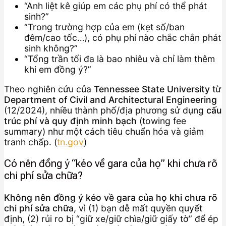
“Anh liệt kê giúp em các phụ phí có thể phát
sinh?”
“Trong trường hợp của em (kẹt số/ban
đêm/cao tốc…), có phụ phí nào chắc chắn phát
sinh không?”
“Tổng trần tối đa là bao nhiêu và chỉ làm thêm
khi em đồng ý?”
Theo nghiên cứu của
Tennessee State University
từ
Department of Civil and Architectural Engineering
(12/2024), nhiều thành phố/địa phương sử dụng
cấu
trúc phí và quy định minh bạch
(towing fee
summary) như một cách tiêu chuẩn hóa và giảm
tranh chấp. (
tn.gov
)
Có nên đồng ý “kéo về gara của họ” khi chưa rõ
chi phí sửa chữa?
Không nên đồng ý kéo về gara của họ khi chưa rõ
chi phí sửa chữa
, vì (1) bạn dễ mất quyền quyết
định, (2) rủi ro bị “giữ xe/giữ chìa/giữ giấy tờ” để ép