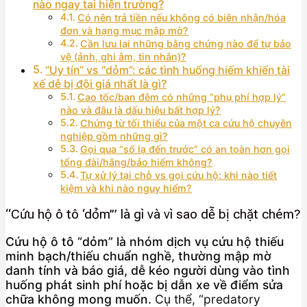
nào ngay tại hiện trường?
Có nên trả tiền nếu không có biên nhận/hóa
đơn và hạng mục mập mờ?
Cần lưu lại những bằng chứng nào để tự bảo
vệ (ảnh, ghi âm, tin nhắn)?
“Uy tín” vs “dỏm”: các tình huống hiếm khiến tài
xế dễ bị đội giá nhất là gì?
Cao tốc/ban đêm có những “phụ phí hợp lý”
nào và đâu là dấu hiệu bất hợp lý?
Chứng từ tối thiểu của một ca cứu hộ chuyên
nghiệp gồm những gì?
Gọi qua “số lạ đến trước” có an toàn hơn gọi
tổng đài/hãng/bảo hiểm không?
Tự xử lý tại chỗ vs gọi cứu hộ: khi nào tiết
kiệm và khi nào nguy hiểm?
“Cứu hộ ô tô ‘dỏm’” là gì và vì sao dễ bị chặt chém?
Cứu hộ ô tô “dỏm” là nhóm dịch vụ cứu hộ thiếu
minh bạch/thiếu chuẩn nghề, thường mập mờ
danh tính và báo giá, dễ kéo người dùng vào tình
huống phát sinh phí hoặc bị dẫn xe về điểm sửa
chữa không mong muốn.
Cụ thể, “predatory