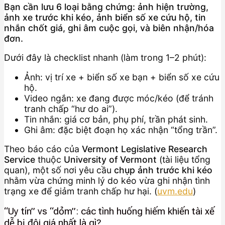
Bạn cần lưu 6 loại bằng chứng: ảnh hiện trường,
ảnh xe trước khi kéo, ảnh biển số xe cứu hộ, tin
nhắn chốt giá, ghi âm cuộc gọi, và biên nhận/hóa
đơn.
Dưới đây là checklist nhanh (làm trong 1–2 phút):
Ảnh: vị trí xe + biển số xe bạn + biển số xe cứu
hộ.
Video ngắn: xe đang được móc/kéo (để tránh
tranh chấp “hư do ai”).
Tin nhắn: giá cơ bản, phụ phí, trần phát sinh.
Ghi âm: đặc biệt đoạn họ xác nhận “tổng trần”.
Theo báo cáo của
Vermont Legislative Research
Service
thuộc
University of Vermont
(tài liệu tổng
quan), một số nơi yêu cầu
chụp ảnh trước khi kéo
nhằm vừa chứng minh lý do kéo vừa ghi nhận tình
trạng xe để giảm tranh chấp hư hại. (
uvm.edu
)
“Uy tín” vs “dỏm”: các tình huống hiếm khiến tài xế
dễ bị đội giá nhất là gì?