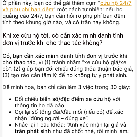
Ở phần này, bạn có thể gài thêm cụm “
cứu hộ 24/7
và phụ phí ban đêm
” một cách tự nhiên: nếu họ
quảng cáo 24/7, bạn cần hỏi rõ phụ phí ban đêm
tính theo khung giờ nào, và có trần hay không.
Khi xe cứu hộ tới, có cần xác minh danh tính
đơn vị trước khi cho thao tác không?
Có, bạn cần xác minh danh tính đơn vị trước khi
cho thao tác
, vì (1) tránh nhầm “xe cứu hộ giả/xe
cò”, (2) giúp bạn đối chiếu đúng thỏa thuận báo giá,
(3) tạo rào cản tâm lý để họ không tự ý phát sinh.
Để minh họa, bạn chỉ cần làm 3 việc trong 30 giây:
Đối chiếu
biển số/đặc điểm xe cứu hộ
với
thông tin họ đã báo.
Gọi lại số tổng đài/đầu mối (nếu có) để xác
nhận “đúng người – đúng xe”.
Nhắc lại 1 câu khóa: “Anh xác nhận lại
giá và
trần phát sinh
như đã chốt nhé, rồi mình làm.”