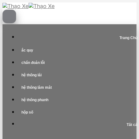
Skip
to
content
Trang Chủ
ắc quy
chẩn đoán lỗi
hệ thống lái
hệ thống làm mát
hệ thống phanh
hộp số
Tất cả