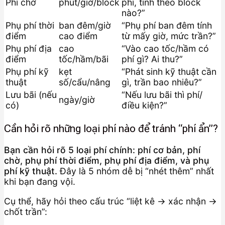
Phí chờ
phút/giờ/block
phí, tính theo block
nào?”
Phụ phí thời
ban đêm/giờ
“Phụ phí ban đêm tính
điểm
cao điểm
từ mấy giờ, mức trần?”
Phụ phí địa
cao
“Vào cao tốc/hầm có
điểm
tốc/hầm/bãi
phí gì? Ai thu?”
Phụ phí kỹ
kẹt
“Phát sinh kỹ thuật cần
thuật
số/cẩu/nâng
gì, trần bao nhiêu?”
Lưu bãi (nếu
“Nếu lưu bãi thì phí/
ngày/giờ
có)
điều kiện?”
Cần hỏi rõ những loại phí nào để tránh “phí ẩn”?
Bạn cần hỏi rõ 5 loại phí chính: phí cơ bản, phí
chờ, phụ phí thời điểm, phụ phí địa điểm, và phụ
phí kỹ thuật.
Đây là 5 nhóm dễ bị “nhét thêm” nhất
khi bạn đang vội.
Cụ thể, hãy hỏi theo cấu trúc “liệt kê → xác nhận →
chốt trần”: