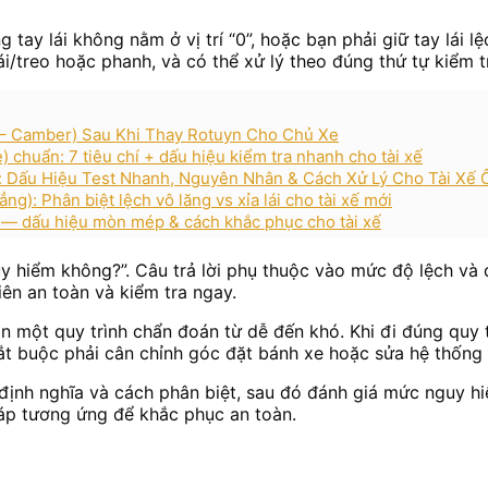
g tay lái không nằm ở vị trí “0”, hoặc bạn phải giữ tay lái
i/treo hoặc phanh, và có thể xử lý theo đúng thứ tự kiểm t
– Camber) Sau Khi Thay Rotuyn Cho Chủ Xe
) chuẩn: 7 tiêu chí + dấu hiệu kiểm tra nhanh cho tài xế
i): Dấu Hiệu Test Nhanh, Nguyên Nhân & Cách Xử Lý Cho Tài Xế 
g): Phân biệt lệch vô lăng vs xỉa lái cho tài xế mới
ều — dấu hiệu mòn mép & cách khắc phục cho tài xế
nguy hiểm không?”. Câu trả lời phụ thuộc vào mức độ lệch và
iên an toàn và kiểm tra ngay.
 cần một quy trình chẩn đoán từ dễ đến khó. Khi đi đúng qu
ắt buộc phải cân chỉnh góc đặt bánh xe hoặc sửa hệ thống t
định nghĩa và cách phân biệt, sau đó đánh giá mức nguy hi
pháp tương ứng để khắc phục an toàn.