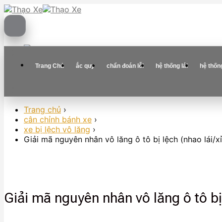
Skip
to
content
Trang Chủ
ắc quy
chẩn đoán lỗi
hệ thống lái
hệ thốn
Trang chủ
›
cân chỉnh bánh xe
›
xe bị lệch vô lăng
›
Giải mã nguyên nhân vô lăng ô tô bị lệch (nhao lái/x
Giải mã nguyên nhân vô lăng ô tô bị 