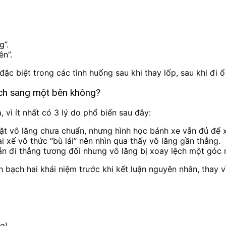
g”.
ên”.
đặc biệt trong các tình huống sau khi thay lốp, sau khi đi 
lệch sang một bên không?
h
, vì ít nhất có 3 lý do phổ biến sau đây:
ặt vô lăng chưa chuẩn, nhưng hình học bánh xe vẫn đủ để x
ài xế vô thức “bù lái” nên nhìn qua thấy vô lăng gần thẳng.
ẫn đi thẳng tương đối nhưng vô lăng bị xoay lệch một góc n
 bạch hai khái niệm trước khi kết luận nguyên nhân, thay vì
ng)