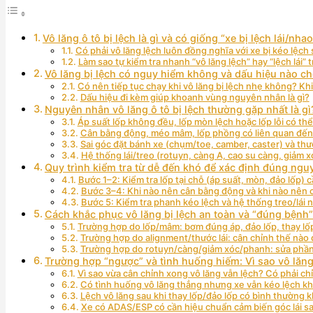
Vô lăng ô tô bị lệch là gì và có giống “xe bị lệch lái/nhao
Có phải vô lăng lệch luôn đồng nghĩa với xe bị kéo lệc
Làm sao tự kiểm tra nhanh “vô lăng lệch” hay “lệch lái”
Vô lăng bị lệch có nguy hiểm không và dấu hiệu nào c
Có nên tiếp tục chạy khi vô lăng bị lệch nhẹ không? Kh
Dấu hiệu đi kèm giúp khoanh vùng nguyên nhân là gì?
Nguyên nhân vô lăng ô tô bị lệch thường gặp nhất là gì
Áp suất lốp không đều, lốp mòn lệch hoặc lốp lỗi có th
Cân bằng động, méo mâm, lốp phồng có liên quan đến
Sai góc đặt bánh xe (chụm/toe, camber, caster) và thư
Hệ thống lái/treo (rotuyn, càng A, cao su càng, giảm 
Quy trình kiểm tra từ dễ đến khó để xác định đúng ngu
Bước 1–2: Kiểm tra lốp tại chỗ (áp suất, mòn, đảo lốp) 
Bước 3–4: Khi nào nên cân bằng động và khi nào nên 
Bước 5: Kiểm tra phanh kéo lệch và hệ thống treo/lái 
Cách khắc phục vô lăng bị lệch an toàn và “đúng bệnh
Trường hợp do lốp/mâm: bơm đúng áp, đảo lốp, thay l
Trường hợp do alignment/thước lái: cân chỉnh thế nào 
Trường hợp do rotuyn/càng/giảm xóc/phanh: sửa phần
Trường hợp “ngược” và tình huống hiếm: Vì sao vô lăng
Vì sao vừa cân chỉnh xong vô lăng vẫn lệch? Có phải ch
Có tình huống vô lăng thẳng nhưng xe vẫn kéo lệch k
Lệch vô lăng sau khi thay lốp/đảo lốp có bình thường 
Xe có ADAS/ESP có cần hiệu chuẩn cảm biến góc lái s