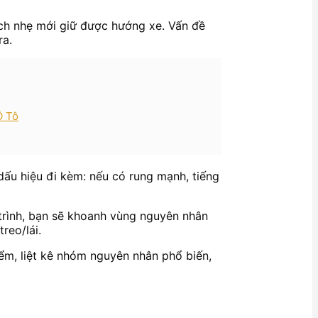
 lệch nhẹ mới giữ được hướng xe. Vấn đề
ra.
Ô Tô
 dấu hiệu đi kèm: nếu có rung mạnh, tiếng
y trình, bạn sẽ khoanh vùng nguyên nhân
reo/lái.
ểm, liệt kê nhóm nguyên nhân phổ biến,