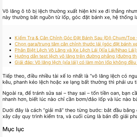
Vô lăng ô tô bị lệch thường xuất hiện khi xe đi thẳng nhưn
này thường bắt nguồn từ lốp, góc đặt bánh xe, hệ thống lá
Kiểm Tra & Cân Chỉnh Góc Đặt Bánh Sau (Độ Chụm/Toe 
Chọn gara/trung tâm cân chỉnh thước lái (góc đặt bánh xe
Phân Biệt Lệch Vô Lăng và Xe Lệch Lái (Xỉa Lái/Nhao Lá
Hướng dẫn test lệch vô lăng trên đường phẳng (đường thẳn
Giải đáp: Vô lăng lệch (xỉa lái) có làm mòn lốp không đ
Tiếp theo, điều nhiều tài xế lo nhất là “vô lăng lệch có 
kêu, phanh kéo lệch hoặc xe lạng bất thường thì phải ưu t
Ngoài ra, để tránh sửa sai – thay sai – tốn tiền oan, bạn
nhanh hơn, biết lúc nào chỉ cần bơm/đảo lốp và lúc nào b
Dưới đây là cách “giải mã” theo từng bước: bắt đầu bằng 
xây cây quy trình kiểm tra, và cuối cùng là bản đồ giải 
Mục lục