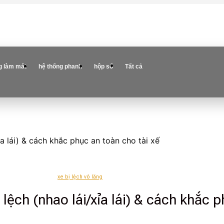
g làm mát
hệ thống phanh
hộp số
Tất cả
ỉa lái) & cách khắc phục an toàn cho tài xế
xe bị lệch vô lăng
lệch (nhao lái/xỉa lái) & cách khắc p