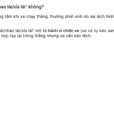
hao lái/xỉa lái” không?
trung tâm khi xe chạy thẳng, thường phát sinh do sai lệch hì
lái/nhao lái/xỉa lái” mô tả
hành vi chiếc xe
(xe có tự kéo san
 hợp tay lái trông thẳng nhưng xe vẫn kéo lệch.