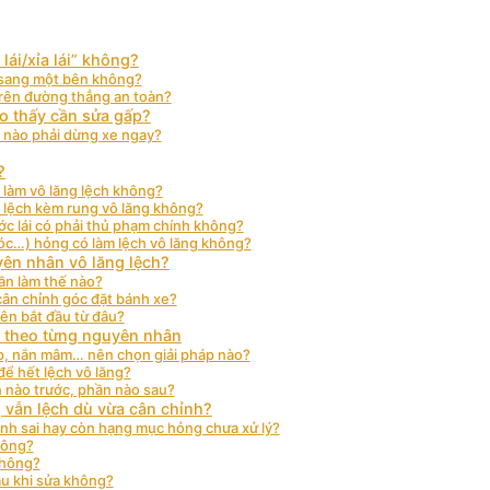
 lái/xỉa lái” không?
h sang một bên không?
 trên đường thẳng an toàn?
ho thấy cần sửa gấp?
i nào phải dừng xe ngay?
?
ể làm vô lăng lệch không?
 lệch kèm rung vô lăng không?
ớc lái có phải thủ phạm chính không?
xóc…) hỏng có làm lệch vô lăng không?
yên nhân vô lăng lệch?
cần làm thế nào?
cân chỉnh góc đặt bánh xe?
nên bắt đầu từ đâu?
” theo từng nguyên nhân
ốp, nắn mâm… nên chọn giải pháp nào?
để hết lệch vô lăng?
 nào trước, phần nào sau?
 vẫn lệch dù vừa cân chỉnh?
ỉnh sai hay còn hạng mục hỏng chưa xử lý?
hông?
không?
au khi sửa không?