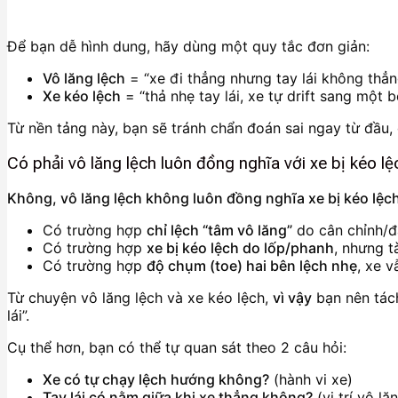
Để bạn dễ hình dung, hãy dùng một quy tắc đơn giản:
Vô lăng lệch
= “xe đi thẳng nhưng tay lái không thẳn
Xe kéo lệch
= “thả nhẹ tay lái, xe tự drift sang một b
Từ nền tảng này, bạn sẽ tránh chẩn đoán sai ngay từ đầu, 
Có phải vô lăng lệch luôn đồng nghĩa với xe bị kéo 
Không, vô lăng lệch không luôn đồng nghĩa xe bị kéo lệc
Có trường hợp
chỉ lệch “tâm vô lăng”
do cân chỉnh/đ
Có trường hợp
xe bị kéo lệch do lốp/phanh
, nhưng t
Có trường hợp
độ chụm (toe) hai bên lệch nhẹ
, xe v
Từ chuyện vô lăng lệch và xe kéo lệch,
vì vậy
bạn nên tách
lái”.
Cụ thể hơn, bạn có thể tự quan sát theo 2 câu hỏi:
Xe có tự chạy lệch hướng không?
(hành vi xe)
Tay lái có nằm giữa khi xe thẳng không?
(vị trí vô lă