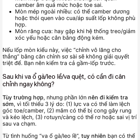
camber âm quá mức hoặc toe sai.
Mòn mép ngoài nhiều: có thể camber dương
hoặc thói quen vào cua/áp suất lốp không phù
hợp.
Mòn răng cưa: hay gặp khi hệ thống treo/giảm
xóc yếu hoặc cân bằng động kém.
Nếu lốp mòn kiểu này, việc “chỉnh vô lăng cho
thẳng” bằng căn chỉnh sơ sài sẽ không giải quyết
triệt để. Bạn nên kiểm tra cả gầm-lốp trước.
Sau khi va ổ gà/leo lề/va quệt, có cần đi cân
chỉnh ngay không?
Tùy trường hợp
, nhưng phần lớn
nên đi kiểm tra
sớm
, vì tối thiểu 3 lý do: (1) lực va có thể làm lệch
góc toe/camber, (2) mâm có thể bị cong gây rung
và kéo lệch, (3) rotuyn/càng có thể rơ hoặc sai vị trí
sau va chạm.
Từ tình huống “va ổ gà/leo lề”,
tuy nhiên
bạn có thể