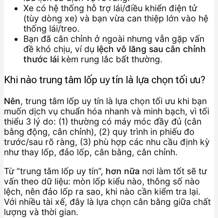
Xe có hệ thống hỗ trợ lái/điều khiển điện tử
(tùy dòng xe) và bạn vừa can thiệp lớn vào hệ
thống lái/treo.
Bạn đã cân chỉnh ở ngoài nhưng vẫn gặp vấn
đề khó chịu, ví dụ
lệch vô lăng sau cân chỉnh
thước lái
kèm rung lắc bất thường.
Khi nào trung tâm lốp uy tín là lựa chọn tối ưu?
Nên
, trung tâm lốp uy tín là lựa chọn tối ưu khi bạn
muốn dịch vụ chuẩn hóa nhanh và minh bạch, vì tối
thiểu 3 lý do: (1) thường có máy móc đầy đủ (cân
bằng động, cân chỉnh), (2) quy trình in phiếu đo
trước/sau rõ ràng, (3) phù hợp các nhu cầu định kỳ
như thay lốp, đảo lốp, cân bằng, cân chỉnh.
Từ “trung tâm lốp uy tín”,
hơn nữa
nơi làm tốt sẽ tư
vấn theo dữ liệu: mòn lốp kiểu nào, thông số nào
lệch, nên đảo lốp ra sao, khi nào cần kiểm tra lại.
Với nhiều tài xế, đây là lựa chọn cân bằng giữa chất
lượng và thời gian.