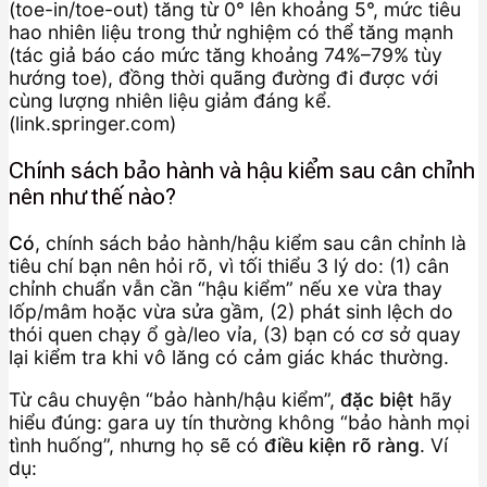
(toe-in/toe-out) tăng từ 0° lên khoảng 5°, mức tiêu
hao nhiên liệu trong thử nghiệm có thể tăng mạnh
(tác giả báo cáo mức tăng khoảng 74%–79% tùy
hướng toe), đồng thời quãng đường đi được với
cùng lượng nhiên liệu giảm đáng kể.
(link.springer.com)
Chính sách bảo hành và hậu kiểm sau cân chỉnh
nên như thế nào?
Có
, chính sách bảo hành/hậu kiểm sau cân chỉnh là
tiêu chí bạn nên hỏi rõ, vì tối thiểu 3 lý do: (1) cân
chỉnh chuẩn vẫn cần “hậu kiểm” nếu xe vừa thay
lốp/mâm hoặc vừa sửa gầm, (2) phát sinh lệch do
thói quen chạy ổ gà/leo vỉa, (3) bạn có cơ sở quay
lại kiểm tra khi vô lăng có cảm giác khác thường.
Từ câu chuyện “bảo hành/hậu kiểm”,
đặc biệt
hãy
hiểu đúng: gara uy tín thường không “bảo hành mọi
tình huống”, nhưng họ sẽ có
điều kiện rõ ràng
. Ví
dụ: