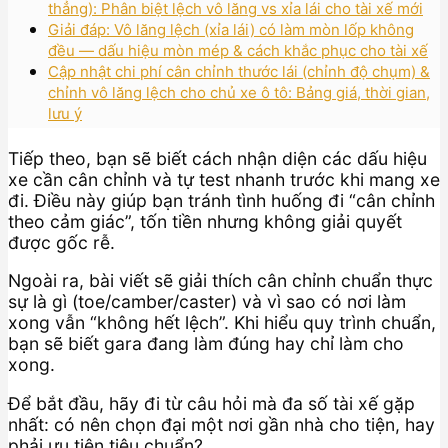
thẳng): Phân biệt lệch vô lăng vs xỉa lái cho tài xế mới
Giải đáp: Vô lăng lệch (xỉa lái) có làm mòn lốp không
đều — dấu hiệu mòn mép & cách khắc phục cho tài xế
Cập nhật chi phí cân chỉnh thước lái (chỉnh độ chụm) &
chỉnh vô lăng lệch cho chủ xe ô tô: Bảng giá, thời gian,
lưu ý
Tiếp theo, bạn sẽ biết cách nhận diện các dấu hiệu
xe cần cân chỉnh và tự test nhanh trước khi mang xe
đi. Điều này giúp bạn tránh tình huống đi “cân chỉnh
theo cảm giác”, tốn tiền nhưng không giải quyết
được gốc rễ.
Ngoài ra, bài viết sẽ giải thích cân chỉnh chuẩn thực
sự là gì (toe/camber/caster) và vì sao có nơi làm
xong vẫn “không hết lệch”. Khi hiểu quy trình chuẩn,
bạn sẽ biết gara đang làm đúng hay chỉ làm cho
xong.
Để bắt đầu, hãy đi từ câu hỏi mà đa số tài xế gặp
nhất: có nên chọn đại một nơi gần nhà cho tiện, hay
phải ưu tiên tiêu chuẩn?