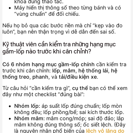
khóa đúng thao tác.
Máy hiển thị thông số theo từng bánh và có
“vùng chuẩn” để đối chiếu.
Nếu họ bỏ qua các bước nền mà chỉ “kẹp vào đo
luôn”, bạn nên thận trọng vì dễ dẫn đến sai số.
Kỹ thuật viên cần kiểm tra những hạng mục
gầm-lốp nào trước khi cân chỉnh?
Có 6 nhóm hạng mục gầm-lốp chính
cần kiểm tra
trước khi cân chỉnh:
lốp
,
mâm
,
hệ thống lái
,
hệ
thống treo
,
phanh
, và
tải/điều kiện xe
.
Từ câu hỏi “cần kiểm tra gì”,
cụ thể
bạn có thể xem
đây như một checklist “đúng bài”:
Nhóm lốp:
áp suất lốp đúng chuẩn; lốp mòn
không đều; lốp phồng/bể; sai kích thước lốp.
Nhóm mâm:
mâm cong/móp; sai độ đảo; lắp
mâm không đúng thông số; ốc siết lệch. (Đây
là nguyên nhân phổ biến của
lệch vô lăng do