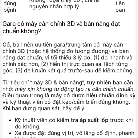
đúng
tiền
nguyên nhân hợp lý
bệnh
oan
Gara có máy cân chỉnh 3D và bàn nâng đạt
chuẩn không?
Có
, bạn nên ưu tiên gara/trung tâm có máy cân
chỉnh 3D (hoặc hệ thống đo tương đương) và bàn
nâng đạt chuẩn, vì tối thiểu 3 lý do: (1) đo nhanh và
chính xác hơn, (2) hiển thị trực quan sai lệch từng
góc, (3) dễ lưu/in kết quả trước-sau để kiểm chứng.
Từ tiêu chí “máy 3D & bàn nâng”,
tuy nhiên
bạn cần
nhớ:
máy xịn không tự động tạo ra cân chỉnh chuẩn
.
Điều quan trọng là
máy có được hiệu chuẩn định kỳ
và kỹ thuật viên có đặt kẹp/cảm biến đúng không.
Khi bạn đứng quan sát, hãy để ý:
Kỹ thuật viên có
kiểm tra áp suất lốp
trước khi
đo không.
Xe được đặt đúng vị trí, vô lăng cố định, phanh