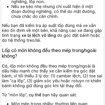
nghiêng, lốp non.
Nếu xe kéo nhẹ nhưng chỉ xuất hiện ở một
đoạn đường nghiêng, có thể do mặt đường,
chưa chắc do cân chỉnh.
Nếu bạn đã kiểm tra áp suất lốp đúng mà xe vẫn
kéo ổn định về một bên, khả năng cao xe đang gặp
tình trạng
xe bị lệch vô lăng
do góc đặt bánh hoặc
do hệ thống treo/lái.
Lốp có mòn không đều theo mép trong/ngoài
không?
Có
, lốp mòn không đều theo mép trong/ngoài là
dấu hiệu mạnh cho thấy xe cần kiểm tra góc đặt
bánh, vì tối thiểu 3 lý do: (1) camber lệch, (2) toe sai
làm “cạ lốp”, (3) giảm xóc yếu hoặc rotuyn rơ khiến
bánh không giữ đúng góc khi tải thay đổi.
Từ “mòn lốp”,
cụ thể
bạn hãy quan sát:
Mòn mép trong nhiều: thường liên quan