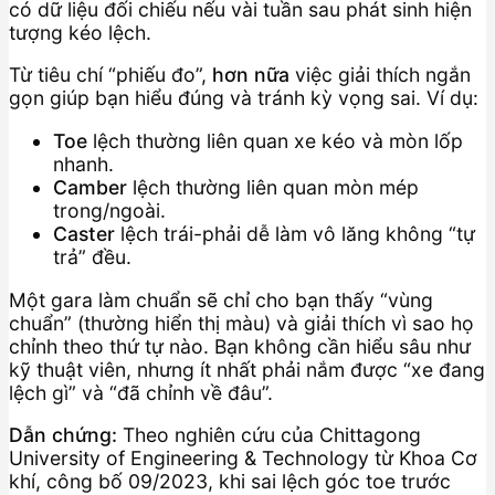
có dữ liệu đối chiếu nếu vài tuần sau phát sinh hiện
tượng kéo lệch.
Từ tiêu chí “phiếu đo”,
hơn nữa
việc giải thích ngắn
gọn giúp bạn hiểu đúng và tránh kỳ vọng sai. Ví dụ:
Toe
lệch thường liên quan xe kéo và mòn lốp
nhanh.
Camber
lệch thường liên quan mòn mép
trong/ngoài.
Caster
lệch trái-phải dễ làm vô lăng không “tự
trả” đều.
Một gara làm chuẩn sẽ chỉ cho bạn thấy “vùng
chuẩn” (thường hiển thị màu) và giải thích vì sao họ
chỉnh theo thứ tự nào. Bạn không cần hiểu sâu như
kỹ thuật viên, nhưng ít nhất phải nắm được “xe đang
lệch gì” và “đã chỉnh về đâu”.
Dẫn chứng:
Theo nghiên cứu của Chittagong
University of Engineering & Technology từ Khoa Cơ
khí, công bố 09/2023, khi sai lệch góc toe trước