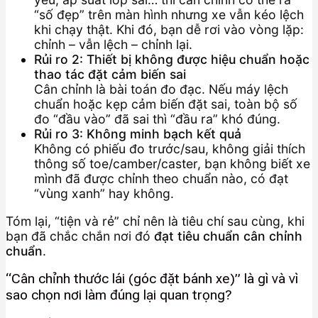
“số đẹp” trên màn hình nhưng xe vẫn kéo lệch
khi chạy thật. Khi đó, bạn dễ rơi vào vòng lặp:
chỉnh – vẫn lệch – chỉnh lại.
Rủi ro 2: Thiết bị không được hiệu chuẩn hoặc
thao tác đặt cảm biến sai
Cân chỉnh là bài toán đo đạc. Nếu máy lệch
chuẩn hoặc kẹp cảm biến đặt sai, toàn bộ số
đo “đầu vào” đã sai thì “đầu ra” khó đúng.
Rủi ro 3: Không minh bạch kết quả
Không có phiếu đo trước/sau, không giải thích
thông số toe/camber/caster, bạn không biết xe
mình đã được chỉnh theo chuẩn nào, có đạt
“vùng xanh” hay không.
Tóm lại, “tiện và rẻ” chỉ nên là tiêu chí sau cùng, khi
bạn đã chắc chắn nơi đó
đạt tiêu chuẩn cân chỉnh
chuẩn
.
“Cân chỉnh thước lái (góc đặt bánh xe)” là gì và vì
sao chọn nơi làm đúng lại quan trọng?