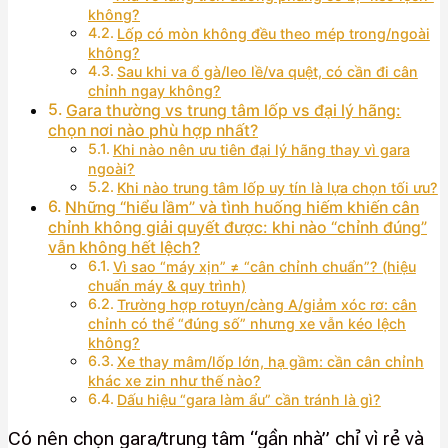
không?
Lốp có mòn không đều theo mép trong/ngoài
không?
Sau khi va ổ gà/leo lề/va quệt, có cần đi cân
chỉnh ngay không?
Gara thường vs trung tâm lốp vs đại lý hãng:
chọn nơi nào phù hợp nhất?
Khi nào nên ưu tiên đại lý hãng thay vì gara
ngoài?
Khi nào trung tâm lốp uy tín là lựa chọn tối ưu?
Những “hiểu lầm” và tình huống hiếm khiến cân
chỉnh không giải quyết được: khi nào “chỉnh đúng”
vẫn không hết lệch?
Vì sao “máy xịn” ≠ “cân chỉnh chuẩn”? (hiệu
chuẩn máy & quy trình)
Trường hợp rotuyn/càng A/giảm xóc rơ: cân
chỉnh có thể “đúng số” nhưng xe vẫn kéo lệch
không?
Xe thay mâm/lốp lớn, hạ gầm: cần cân chỉnh
khác xe zin như thế nào?
Dấu hiệu “gara làm ẩu” cần tránh là gì?
Có nên chọn gara/trung tâm “gần nhà” chỉ vì rẻ và