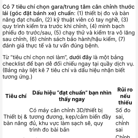
Có 7 tiêu chí chọn gara/trung tâm cân chỉnh thước
lái (góc đặt bánh xe) chuẩn
: (1) thiết bị đo và bàn
nâng đạt chuẩn, (2) kỹ thuật viên có tay nghề, (3)
quy trình kiểm tra trước khi chỉnh, (4) minh bạch
phiếu đo trước/sau, (5) chạy thử và kiểm tra vô lăng
sau chỉnh, (6) chính sách bảo hành/hậu kiểm, (7)
đánh giá thực tế và tư vấn đúng bệnh.
Từ “tiêu chí chọn nơi làm”,
dưới đây
là một bảng
checklist để bạn dễ đối chiếu ngay tại quầy dịch vụ.
(Bảng này liệt kê 7 tiêu chí và dấu hiệu nhận biết
tương ứng.)
Rủi ro
Dấu hiệu “đạt chuẩn” bạn nhìn
Tiêu chí
nếu
thấy ngay
thiếu
Có máy cân chỉnh 3D/thiết bị
Số đo
Thiết bị &
tương đương, kẹp/cảm biến đầy
sai,
bàn nâng
đủ, khu vực làm sạch sẽ, quy
chỉnh
trình đo bài bản
sai
Chỉnh