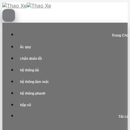
Skip
to
content
Trang Chủ
ắc quy
chẩn đoán lỗi
hệ thống lái
hệ thống làm mát
hệ thống phanh
hộp số
Tất cả