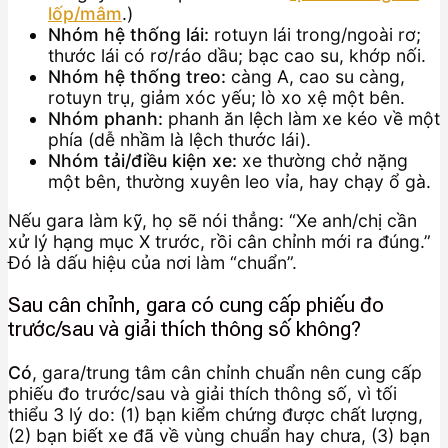
lốp/mâm
.)
Nhóm hệ thống lái:
rotuyn lái trong/ngoài rơ;
thước lái có rơ/ráo dầu; bạc cao su, khớp nối.
Nhóm hệ thống treo:
càng A, cao su càng,
rotuyn trụ, giảm xóc yếu; lò xo xệ một bên.
Nhóm phanh:
phanh ăn lệch làm xe kéo về một
phía (dễ nhầm là lệch thước lái).
Nhóm tải/điều kiện xe:
xe thường chở nặng
một bên, thường xuyên leo vỉa, hay chạy ổ gà.
Nếu gara làm kỹ, họ sẽ nói thẳng: “Xe anh/chị cần
xử lý hạng mục X trước, rồi cân chỉnh mới ra đúng.”
Đó là dấu hiệu của nơi làm “chuẩn”.
Sau cân chỉnh, gara có cung cấp phiếu đo
trước/sau và giải thích thông số không?
Có
, gara/trung tâm cân chỉnh chuẩn nên cung cấp
phiếu đo trước/sau và giải thích thông số, vì tối
thiểu 3 lý do: (1) bạn kiểm chứng được chất lượng,
(2) bạn biết xe đã về vùng chuẩn hay chưa, (3) bạn