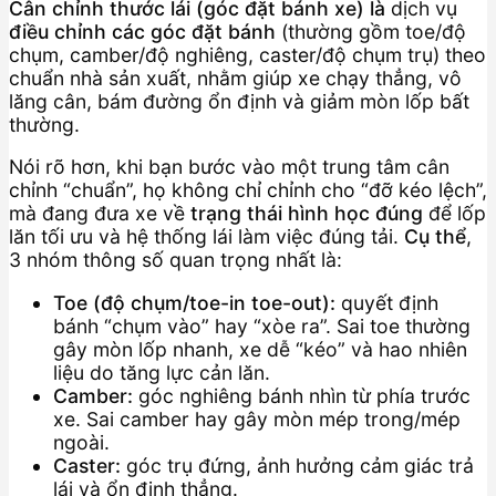
Cân chỉnh thước lái (góc đặt bánh xe) là
dịch vụ
điều chỉnh các góc đặt bánh
(thường gồm toe/độ
chụm, camber/độ nghiêng, caster/độ chụm trụ) theo
chuẩn nhà sản xuất, nhằm giúp xe chạy thẳng, vô
lăng cân, bám đường ổn định và giảm mòn lốp bất
thường.
Nói rõ hơn, khi bạn bước vào một trung tâm cân
chỉnh “chuẩn”, họ không chỉ chỉnh cho “đỡ kéo lệch”,
mà đang đưa xe về
trạng thái hình học đúng
để lốp
lăn tối ưu và hệ thống lái làm việc đúng tải.
Cụ thể
,
3 nhóm thông số quan trọng nhất là:
Toe (độ chụm/toe-in toe-out):
quyết định
bánh “chụm vào” hay “xòe ra”. Sai toe thường
gây mòn lốp nhanh, xe dễ “kéo” và hao nhiên
liệu do tăng lực cản lăn.
Camber:
góc nghiêng bánh nhìn từ phía trước
xe. Sai camber hay gây mòn mép trong/mép
ngoài.
Caster:
góc trụ đứng, ảnh hưởng cảm giác trả
lái và ổn định thẳng.