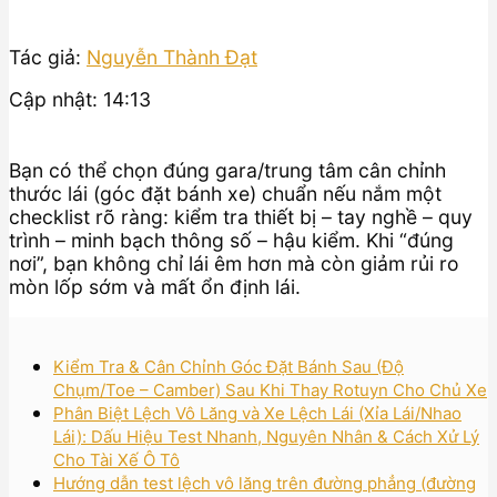
Tác giả:
Nguyễn Thành Đạt
Cập nhật: 14:13
Bạn có thể chọn đúng gara/trung tâm cân chỉnh
thước lái (góc đặt bánh xe) chuẩn nếu nắm một
checklist rõ ràng: kiểm tra thiết bị – tay nghề – quy
trình – minh bạch thông số – hậu kiểm. Khi “đúng
nơi”, bạn không chỉ lái êm hơn mà còn giảm rủi ro
mòn lốp sớm và mất ổn định lái.
Kiểm Tra & Cân Chỉnh Góc Đặt Bánh Sau (Độ
Chụm/Toe – Camber) Sau Khi Thay Rotuyn Cho Chủ Xe
Phân Biệt Lệch Vô Lăng và Xe Lệch Lái (Xỉa Lái/Nhao
Lái): Dấu Hiệu Test Nhanh, Nguyên Nhân & Cách Xử Lý
Cho Tài Xế Ô Tô
Hướng dẫn test lệch vô lăng trên đường phẳng (đường