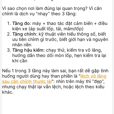
Vì sao chọn nơi làm đúng lại quan trọng? Vì cân
chỉnh là dịch vụ “nhạy” theo 3 tầng:
Tầng đo:
máy + thao tác đặt cảm biến + điều
kiện xe (áp suất lốp, tải, mâm/lốp)
Tầng chỉnh:
kỹ thuật viên hiểu thông số, biết
ưu tiên chỉnh gì trước, biết giới hạn và nguyên
nhân nền
Tầng hậu kiểm:
chạy thử, kiểm tra vô lăng,
hướng dẫn theo dõi mòn lốp, hẹn kiểm tra lại
khi cần
Nếu 1 trong 3 tầng này làm sai, bạn rất dễ gặp tình
huống người dùng hay than phiền là
“
lệch vô lăng
sau cân chỉnh thước lái
”
: nhìn trên máy thì “đẹp”,
nhưng chạy thật lại vẫn lệch, hoặc lệch theo kiểu
khác.