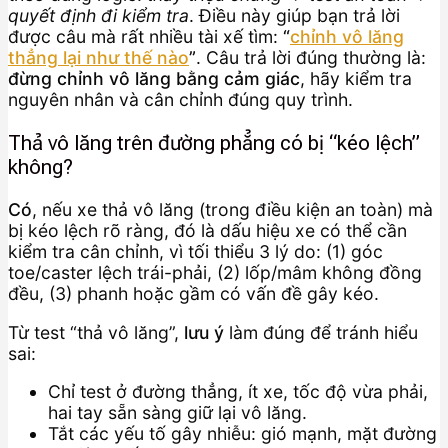
quyết định đi kiểm tra
. Điều này giúp bạn trả lời
được câu mà rất nhiều tài xế tìm:
“
chỉnh vô lăng
thẳng lại như thế nào
”
. Câu trả lời đúng thường là:
đừng chỉnh vô lăng bằng cảm giác
, hãy kiểm tra
nguyên nhân và cân chỉnh đúng quy trình.
Thả vô lăng trên đường phẳng có bị “kéo lệch”
không?
Có
, nếu xe thả vô lăng (trong điều kiện an toàn) mà
bị kéo lệch rõ ràng, đó là dấu hiệu xe có thể cần
kiểm tra cân chỉnh, vì tối thiểu 3 lý do: (1) góc
toe/caster lệch trái-phải, (2) lốp/mâm không đồng
đều, (3) phanh hoặc gầm có vấn đề gây kéo.
Từ test “thả vô lăng”,
lưu ý
làm đúng để tránh hiểu
sai:
Chỉ test ở đường thẳng, ít xe, tốc độ vừa phải,
hai tay sẵn sàng giữ lại vô lăng.
Tắt các yếu tố gây nhiễu: gió mạnh, mặt đường