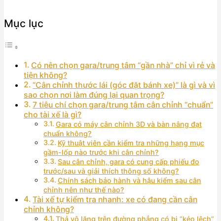
Mục lục
Có nên chọn gara/trung tâm “gần nhà” chỉ vì rẻ và
tiện không?
“Cân chỉnh thước lái (góc đặt bánh xe)” là gì và vì
sao chọn nơi làm đúng lại quan trọng?
7 tiêu chí chọn gara/trung tâm cân chỉnh “chuẩn”
cho tài xế là gì?
Gara có máy cân chỉnh 3D và bàn nâng đạt
chuẩn không?
Kỹ thuật viên cần kiểm tra những hạng mục
gầm-lốp nào trước khi cân chỉnh?
Sau cân chỉnh, gara có cung cấp phiếu đo
trước/sau và giải thích thông số không?
Chính sách bảo hành và hậu kiểm sau cân
chỉnh nên như thế nào?
Tài xế tự kiểm tra nhanh: xe có đang cần cân
chỉnh không?
Thả vô lăng trên đường phẳng có bị “kéo lệch”