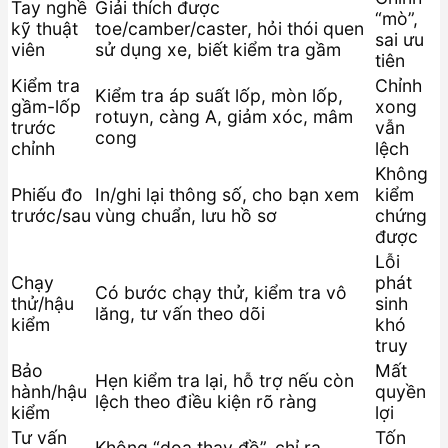
Tay nghề
Giải thích được
“mò”,
kỹ thuật
toe/camber/caster, hỏi thói quen
sai ưu
viên
sử dụng xe, biết kiểm tra gầm
tiên
Kiểm tra
Chỉnh
Kiểm tra áp suất lốp, mòn lốp,
gầm-lốp
xong
rotuyn, càng A, giảm xóc, mâm
trước
vẫn
cong
chỉnh
lệch
Không
Phiếu đo
In/ghi lại thông số, cho bạn xem
kiểm
trước/sau
vùng chuẩn, lưu hồ sơ
chứng
được
Lỗi
Chạy
phát
Có bước chạy thử, kiểm tra vô
thử/hậu
sinh
lăng, tư vấn theo dõi
kiểm
khó
truy
Bảo
Mất
Hẹn kiểm tra lại, hỗ trợ nếu còn
hành/hậu
quyền
lệch theo điều kiện rõ ràng
kiểm
lợi
Tư vấn
Tốn
Không “dọa thay đồ”, chỉ ra