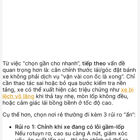
Từ việc “chọn gần cho nhanh”,
tiếp theo
vấn đề
quan trọng hơn là: cân chỉnh thước lái/góc đặt bánh
xe không phải dịch vụ “vặn vài con ốc là xong”. Chỉ
cần thao tác sai hoặc bỏ qua bước kiểm tra nền
tảng, xe có thể xuất hiện các triệu chứng như
xe bị
lệch vô lăng
khi thả tay nhẹ, mòn lốp không đều,
hoặc cảm giác lái bồng bềnh ở tốc độ cao.
Cụ thể hơn, chọn nơi rẻ thường đi kèm 3 rủi ro “ẩn”:
Rủi ro 1: Chỉnh khi xe đang có lỗi gầm-lốp
Nếu rotuyn rơ, cao su càng A nứt, giảm xóc
yếu, áp suất lốp sai… thì cân chỉnh có thể ra