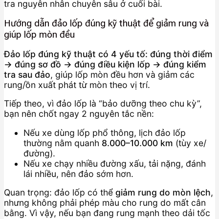
tra nguyên nhân chuyên sâu ở cuối bài.
Hướng dẫn đảo lốp đúng kỹ thuật để giảm rung và
giúp lốp mòn đều
Đảo lốp đúng kỹ thuật có 4 yếu tố: đúng thời điểm
→ đúng sơ đồ → đúng điều kiện lốp → đúng kiểm
tra sau đảo
, giúp lốp mòn đều hơn và giảm các
rung/ồn xuất phát từ mòn theo vị trí.
Tiếp theo, vì đảo lốp là “bảo dưỡng theo chu kỳ”,
bạn nên chốt ngay 2 nguyên tắc nền:
Nếu xe dùng lốp phổ thông, lịch đảo lốp
thường nằm quanh
8.000–10.000 km
(tùy xe/
đường).
Nếu xe chạy nhiều đường xấu, tải nặng, đánh
lái nhiều, nên đảo sớm hơn.
Quan trọng: đảo lốp có thể
giảm rung do mòn lệch
,
nhưng không phải phép màu cho rung do mất cân
bằng. Vì vậy, nếu bạn đang rung mạnh theo dải tốc