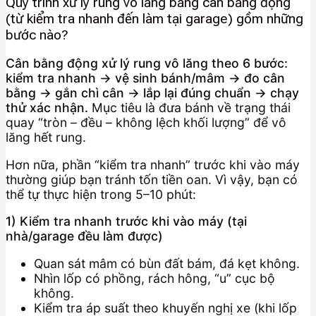
Quy trình xử lý rung vô lăng bằng cân bằng động
(từ kiểm tra nhanh đến làm tại garage) gồm những
bước nào?
Cân bằng động xử lý rung vô lăng theo 6 bước:
kiểm tra nhanh → vệ sinh bánh/mâm → đo cân
bằng → gắn chì cân → lắp lại đúng chuẩn → chạy
thử xác nhận.
Mục tiêu là đưa bánh về trạng thái
quay “tròn – đều – không lệch khối lượng” để vô
lăng hết rung.
Hơn nữa, phần “kiểm tra nhanh” trước khi vào máy
thường giúp bạn tránh tốn tiền oan. Vì vậy, bạn có
thể tự thực hiện trong 5–10 phút:
1) Kiểm tra nhanh trước khi vào máy (tại
nhà/garage đều làm được)
Quan sát mâm có bùn đất bám, đá kẹt không.
Nhìn lốp có phồng, rách hông, “u” cục bộ
không.
Kiểm tra áp suất theo khuyến nghị xe (khi lốp