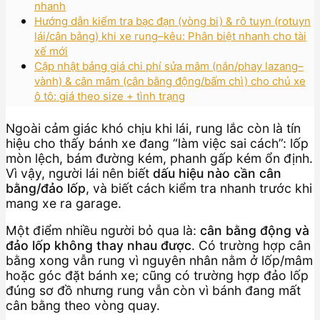
nhanh
Hướng dẫn kiểm tra bạc đạn (vòng bi) & rô tuyn (rotuyn
lái/cân bằng) khi xe rung–kêu: Phân biệt nhanh cho tài
xế mới
Cập nhật bảng giá chi phí sửa mâm (nắn/phay lazang–
vành) & cân mâm (cân bằng động/bấm chì) cho chủ xe
ô tô: giá theo size + tình trạng
Ngoài cảm giác khó chịu khi lái, rung lắc còn là tín
hiệu cho thấy bánh xe đang “làm việc sai cách”: lốp
mòn lệch, bám đường kém, phanh gấp kém ổn định.
Vì vậy, người lái nên biết
dấu hiệu nào cần cân
bằng/đảo lốp
, và biết cách kiểm tra nhanh trước khi
mang xe ra garage.
Một điểm nhiều người bỏ qua là:
cân bằng động và
đảo lốp không thay nhau được
. Có trường hợp cân
bằng xong vẫn rung vì nguyên nhân nằm ở lốp/mâm
hoặc góc đặt bánh xe; cũng có trường hợp đảo lốp
đúng sơ đồ nhưng rung vẫn còn vì bánh đang mất
cân bằng theo vòng quay.