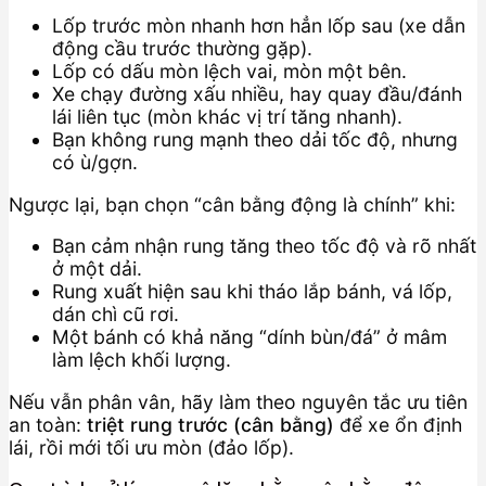
Lốp trước mòn nhanh hơn hẳn lốp sau (xe dẫn
động cầu trước thường gặp).
Lốp có dấu mòn lệch vai, mòn một bên.
Xe chạy đường xấu nhiều, hay quay đầu/đánh
lái liên tục (mòn khác vị trí tăng nhanh).
Bạn không rung mạnh theo dải tốc độ, nhưng
có ù/gợn.
Ngược lại, bạn chọn “cân bằng động là chính” khi:
Bạn cảm nhận rung tăng theo tốc độ và rõ nhất
ở một dải.
Rung xuất hiện sau khi tháo lắp bánh, vá lốp,
dán chì cũ rơi.
Một bánh có khả năng “dính bùn/đá” ở mâm
làm lệch khối lượng.
Nếu vẫn phân vân, hãy làm theo nguyên tắc ưu tiên
an toàn:
triệt rung trước (cân bằng)
để xe ổn định
lái, rồi mới tối ưu mòn (đảo lốp).