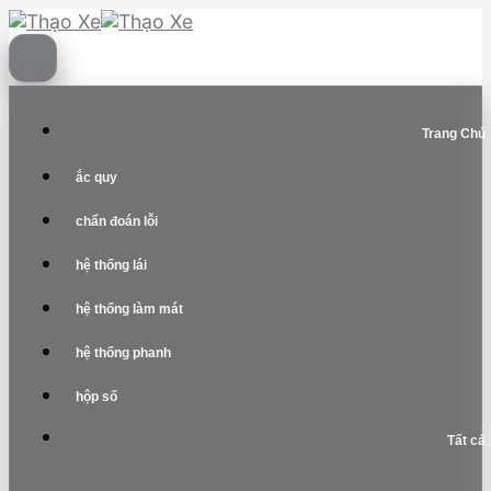
Skip
to
content
Trang Chủ
ắc quy
chẩn đoán lỗi
hệ thống lái
hệ thống làm mát
hệ thống phanh
hộp số
Tất cả