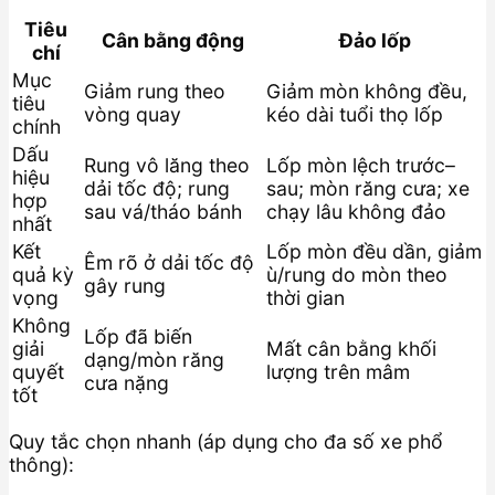
Tiêu
Cân bằng động
Đảo lốp
chí
Mục
Giảm rung theo
Giảm mòn không đều,
tiêu
vòng quay
kéo dài tuổi thọ lốp
chính
Dấu
Rung vô lăng theo
Lốp mòn lệch trước–
hiệu
dải tốc độ; rung
sau; mòn răng cưa; xe
hợp
sau vá/tháo bánh
chạy lâu không đảo
nhất
Kết
Lốp mòn đều dần, giảm
Êm rõ ở dải tốc độ
quả kỳ
ù/rung do mòn theo
gây rung
vọng
thời gian
Không
Lốp đã biến
giải
Mất cân bằng khối
dạng/mòn răng
quyết
lượng trên mâm
cưa nặng
tốt
Quy tắc chọn nhanh (áp dụng cho đa số xe phổ
thông):