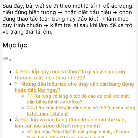
Sau đây, bài viết sẽ đi theo một lộ trình dễ áp dụng:
hiểu đúng hiện tượng → nhận biết dấu hiệu → chọn
đúng thao tác (cân bằng hay đảo lốp) → làm theo
quy trình chuẩn → kiểm tra lại sau khi làm để xe trở
về trạng thái lái êm.
Mục lục
“Đảo lốp gây rung vô lăng” là gì và vì sao rung
thường xuất hiện theo tốc độ?
Những dấu hiệu nào cho thấy cần cân bằng động
hoặc đảo lốp ngay?
Xe rung vô lăng ở tốc độ cao có phải do mất
cân bằng bánh xe không?
Lốp mòn lệch/ăn răng cưa có thể “cứ cân bằng
là hết rung” không?
Đảo lốp và cân bằng động khác nhau thế nào,
làm cái nào trước để hết rung nhanh?
Khi nào “đảo lốp” là giải pháp chính, khi nào
“cân bằng động” là giải pháp chính?