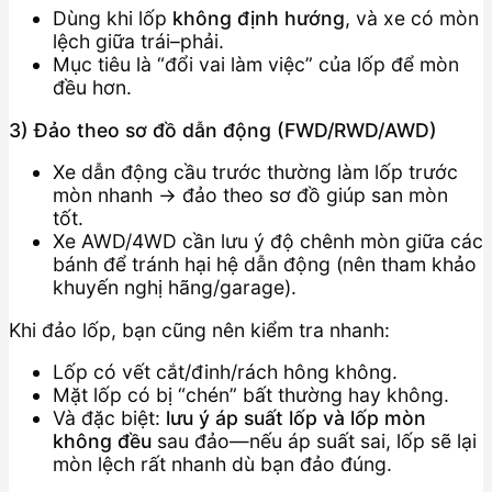
Dùng khi lốp
không định hướng
, và xe có mòn
lệch giữa trái–phải.
Mục tiêu là “đổi vai làm việc” của lốp để mòn
đều hơn.
3) Đảo theo sơ đồ dẫn động (FWD/RWD/AWD)
Xe dẫn động cầu trước thường làm lốp trước
mòn nhanh → đảo theo sơ đồ giúp san mòn
tốt.
Xe AWD/4WD cần lưu ý độ chênh mòn giữa các
bánh để tránh hại hệ dẫn động (nên tham khảo
khuyến nghị hãng/garage).
Khi đảo lốp, bạn cũng nên kiểm tra nhanh:
Lốp có vết cắt/đinh/rách hông không.
Mặt lốp có bị “chén” bất thường hay không.
Và đặc biệt:
lưu ý áp suất lốp và lốp mòn
không đều
sau đảo—nếu áp suất sai, lốp sẽ lại
mòn lệch rất nhanh dù bạn đảo đúng.