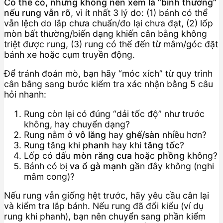
Có thể có, nhưng không nên xem là “bình thường”
nếu rung vẫn rõ
, vì ít nhất 3 lý do: (1) bánh có thể
vẫn lệch do lắp chưa chuẩn/đo lại chưa đạt, (2) lốp
mòn bất thường/biến dạng khiến cân bằng không
triệt được rung, (3) rung có thể đến từ mâm/góc đặt
bánh xe hoặc cụm truyền động.
Để tránh đoán mò, bạn hãy “móc xích” từ quy trình
cân bằng sang bước kiểm tra xác nhận bằng 5 câu
hỏi nhanh:
Rung còn lại có đúng “dải tốc độ” như trước
không, hay chuyển dạng?
Rung nằm ở
vô lăng
hay
ghế/sàn
nhiều hơn?
Rung tăng khi
phanh
hay khi
tăng tốc
?
Lốp có dấu
mòn răng cưa
hoặc
phồng
không?
Bánh có bị
va ổ gà mạnh
gần đây không (nghi
mâm cong)?
Nếu rung vẫn giống hệt trước, hãy yêu cầu cân lại
và kiểm tra lắp bánh. Nếu rung đã đổi kiểu (ví dụ
rung khi phanh), bạn nên chuyển sang phần kiểm