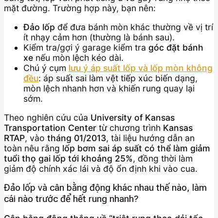
mặt đường. Trường hợp này, bạn nên:
Đảo lốp
để đưa bánh mòn khác thường về vị trí
ít nhạy cảm hơn (thường là bánh sau).
Kiểm tra/gợi ý garage kiểm tra
góc đặt bánh
xe
nếu mòn lệch kéo dài.
Chú ý cụm
lưu ý áp suất lốp và lốp mòn không
đều
: áp suất sai làm vệt tiếp xúc biến dạng,
mòn lệch nhanh hơn và khiến rung quay lại
sớm.
Theo nghiên cứu của
University of Kansas
Transportation Center
từ chương trình
Kansas
RTAP
, vào
tháng 01/2013
, tài liệu hướng dẫn an
toàn nêu rằng
lốp bơm sai áp suất có thể làm giảm
tuổi thọ gai lốp tới khoảng 25%
, đồng thời làm
giảm độ chính xác lái và độ ổn định khi vào cua.
Đảo lốp và cân bằng động khác nhau thế nào, làm
cái nào trước để hết rung nhanh?