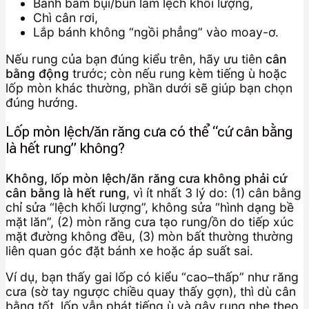
Bánh bám bụi/bùn làm lệch khối lượng,
Chì cân rơi,
Lắp bánh không “ngồi phẳng” vào moay-ơ.
Nếu rung của bạn đúng kiểu trên, hãy ưu tiên
cân
bằng động
trước; còn nếu rung kèm tiếng ù hoặc
lốp mòn khác thường, phần dưới sẽ giúp bạn chọn
đúng hướng.
Lốp mòn lệch/ăn răng cưa có thể “cứ cân bằng
là hết rung” không?
Không, lốp mòn lệch/ăn răng cưa không phải cứ
cân bằng là hết rung
, vì ít nhất 3 lý do: (1) cân bằng
chỉ sửa “lệch khối lượng”, không sửa “hình dạng bề
mặt lăn”, (2) mòn răng cưa tạo rung/ồn do tiếp xúc
mặt đường không đều, (3) mòn bất thường thường
liên quan góc đặt bánh xe hoặc áp suất sai.
Ví dụ, bạn thấy gai lốp có kiểu “cao–thấp” như răng
cưa (sờ tay ngược chiều quay thấy gợn), thì dù cân
bằng tốt, lốp vẫn phát tiếng ù và gây rung nhẹ theo