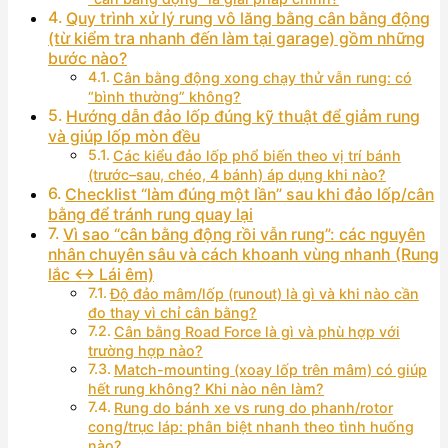
Quy trình xử lý rung vô lăng bằng cân bằng động
(từ kiểm tra nhanh đến làm tại garage) gồm những
bước nào?
Cân bằng động xong chạy thử vẫn rung: có
“bình thường” không?
Hướng dẫn đảo lốp đúng kỹ thuật để giảm rung
và giúp lốp mòn đều
Các kiểu đảo lốp phổ biến theo vị trí bánh
(trước–sau, chéo, 4 bánh) áp dụng khi nào?
Checklist “làm đúng một lần” sau khi đảo lốp/cân
bằng để tránh rung quay lại
Vì sao “cân bằng động rồi vẫn rung”: các nguyên
nhân chuyên sâu và cách khoanh vùng nhanh (Rung
lắc ↔ Lái êm)
Độ đảo mâm/lốp (runout) là gì và khi nào cần
đo thay vì chỉ cân bằng?
Cân bằng Road Force là gì và phù hợp với
trường hợp nào?
Match-mounting (xoay lốp trên mâm) có giúp
hết rung không? Khi nào nên làm?
Rung do bánh xe vs rung do phanh/rotor
cong/trục láp: phân biệt nhanh theo tình huống
nào?