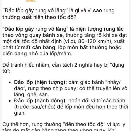
“Đảo lốp gây rung vô lăng” là gì và vì sao rung
thường xuất hiện theo tốc độ?
“Đảo lốp gây rung vô lăng” là hiện tượng rung lắc
theo vòng quay bánh xe
, thường tăng rõ khi xe đạt
một dải tốc độ nhất định (ví dụ 80–120 km/h), xuất
phát từ
mất cân bằng
,
lốp mòn bất thường
hoặc
biến dạng nhỏ
của lốp/mâm.
Để tránh hiểu nhầm, cần tách 2 nghĩa hay bị “đụng
từ”:
Đảo lốp (hiện tượng)
: cảm giác bánh “nhảy/
đảo”, rung theo nhịp quay; có thể truyền lên vô
lăng, ghế, sàn.
Đảo lốp (hành động)
: hoán đổi vị trí các bánh
(trước–sau/chéo) để lốp mòn đều hơn theo thời
gian.
Cụ thể hơn, rung thường “đến theo tốc độ” vì lực ly
tâm do mất cân bằng tăng theo vòng quay. Khi