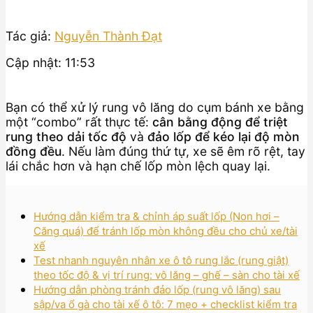
Tác giả:
Nguyễn Thành Đạt
Cập nhật: 11:53
Bạn có thể xử lý rung vô lăng do cụm bánh xe bằng
một “combo” rất thực tế:
cân bằng động để triệt
rung theo dải tốc độ
và
đảo lốp để kéo lại độ mòn
đồng đều
. Nếu làm đúng thứ tự, xe sẽ êm rõ rệt, tay
lái chắc hơn và hạn chế lốp mòn lệch quay lại.
Hướng dẫn kiểm tra & chỉnh áp suất lốp (Non hơi –
Căng quá) để tránh lốp mòn không đều cho chủ xe/tài
xế
Test nhanh nguyên nhân xe ô tô rung lắc (rung giật)
theo tốc độ & vị trí rung: vô lăng – ghế – sàn cho tài xế
Hướng dẫn phòng tránh đảo lốp (rung vô lăng) sau
sập/va ổ gà cho tài xế ô tô: 7 mẹo + checklist kiểm tra