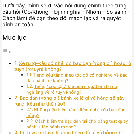
Dưới đây, mình sẽ đi vào nội dung chính theo từng
câu hỏi (Có/Không – Định nghĩa – Nhóm – So sánh –
Cách làm) để bạn theo dõi mạch lạc và ra quyết
định an toàn.
Mục lục
Xe rung–kêu có phải do bạc đạn (vòng bi) hoặc rô
tuyn (rotuyn) không?
Tiếng kêu tăng theo tốc độ có nghiêng về bạc
đạn bánh xe không?
Tiếng “cộc cộc” khi qua ổ gà/đánh lái có
nghiêng về rô tuyn không?
Bạc đạn (vòng bi) bánh xe là gì và hỏng sẽ gây
rung–kêu như thế nào?
Những dấu hiệu nào “điển hình” của bạc đạn
hỏng?
Cách kiểm tra bạc đạn tại chỗ bằng test quay
bánh + lắc bánh ra sao?
Rô tuyn (rotuyn lái/cân bằng) là gì và hỏng sẽ