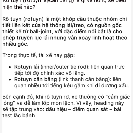
Rô tuyn (rotuyn lái/cân bằng) là gì và hỏng sẽ biểu
hiện thế nào?
Rô tuyn (rotuyn) là một khớp cầu thuộc nhóm chi
tiết liên kết của hệ thống lái/treo, có nguồn gốc
thiết kế từ ball-joint, với đặc điểm nổi bật là cho
phép truyền lực lái nhưng vẫn xoay linh hoạt theo
nhiều góc.
Trong thực tế, tài xế hay gặp:
Rotuyn lái
(inner/outer tie rod): liên quan trực
tiếp tới độ chính xác vô lăng.
Rotuyn cân bằng
(link thanh cân bằng): liên
quan nhiều tới tiếng kêu gầm khi đi đường xấu.
Bên cạnh đó, khi rô tuyn rơ, xe thường có “cảm giác
lỏng” và dễ làm lốp mòn lệch. Vì vậy, heading này
sẽ tập trung vào:
dấu hiệu – điểm quan sát – bài
test lắc bánh
.