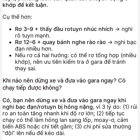
khớp để kết luận.
Cụ thể hơn:
Rơ 3–9 + thấy đầu rotuyn nhúc nhích
→ nghi
rô tuyn mạnh.
Rơ 12–6 + quay bánh nghe rào rào
→ nghi bạc
đạn nhiều hơn.
Nếu rơ cả hai hướng: có thể rơ tổng hợp (nhiều
khớp), nên ưu tiên kiểm tra ở gara để tránh
thay sai.
Khi nào nên dừng xe và đưa vào gara ngay? Có
chạy tiếp được không?
Có, bạn nên dừng xe và đưa vào gara ngay khi
nghi bạc đạn/rotuyn bị hỏng nặng
, vì 3 lý do: (1) rủi
ro an toàn tăng nhanh khi độ rơ lớn; (2) tiếp tục
chạy có thể làm hỏng lan sang lốp, moay-ơ, cảm
biến ABS hoặc chi tiết gầm; (3) chi phí sửa thường
“đội” lên nếu để kéo dài.