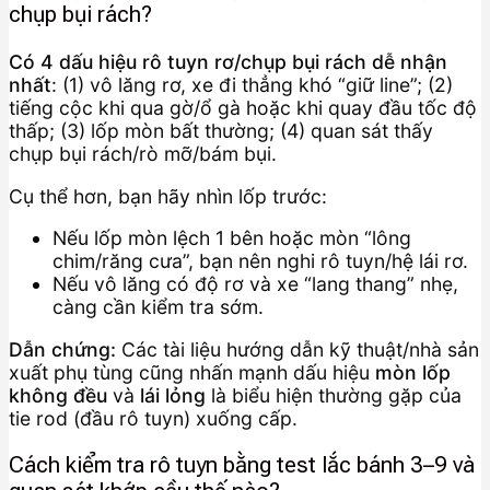
chụp bụi rách?
Có 4 dấu hiệu rô tuyn rơ/chụp bụi rách dễ nhận
nhất
: (1) vô lăng rơ, xe đi thẳng khó “giữ line”; (2)
tiếng cộc khi qua gờ/ổ gà hoặc khi quay đầu tốc độ
thấp; (3) lốp mòn bất thường; (4) quan sát thấy
chụp bụi rách/rò mỡ/bám bụi.
Cụ thể hơn, bạn hãy nhìn lốp trước:
Nếu lốp mòn lệch 1 bên hoặc mòn “lông
chim/răng cưa”, bạn nên nghi rô tuyn/hệ lái rơ.
Nếu vô lăng có độ rơ và xe “lang thang” nhẹ,
càng cần kiểm tra sớm.
Dẫn chứng:
Các tài liệu hướng dẫn kỹ thuật/nhà sản
xuất phụ tùng cũng nhấn mạnh dấu hiệu
mòn lốp
không đều
và
lái lỏng
là biểu hiện thường gặp của
tie rod (đầu rô tuyn) xuống cấp.
Cách kiểm tra rô tuyn bằng test lắc bánh 3–9 và