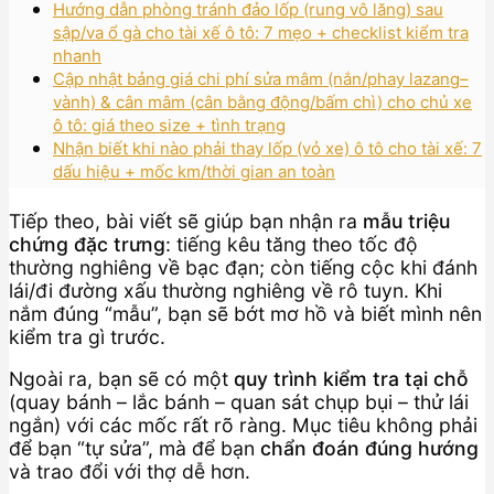
Hướng dẫn phòng tránh đảo lốp (rung vô lăng) sau
sập/va ổ gà cho tài xế ô tô: 7 mẹo + checklist kiểm tra
nhanh
Cập nhật bảng giá chi phí sửa mâm (nắn/phay lazang–
vành) & cân mâm (cân bằng động/bấm chì) cho chủ xe
ô tô: giá theo size + tình trạng
Nhận biết khi nào phải thay lốp (vỏ xe) ô tô cho tài xế: 7
dấu hiệu + mốc km/thời gian an toàn
Tiếp theo, bài viết sẽ giúp bạn nhận ra
mẫu triệu
chứng đặc trưng
: tiếng kêu tăng theo tốc độ
thường nghiêng về bạc đạn; còn tiếng cộc khi đánh
lái/đi đường xấu thường nghiêng về rô tuyn. Khi
nắm đúng “mẫu”, bạn sẽ bớt mơ hồ và biết mình nên
kiểm tra gì trước.
Ngoài ra, bạn sẽ có một
quy trình kiểm tra tại chỗ
(quay bánh – lắc bánh – quan sát chụp bụi – thử lái
ngắn) với các mốc rất rõ ràng. Mục tiêu không phải
để bạn “tự sửa”, mà để bạn
chẩn đoán đúng hướng
và trao đổi với thợ dễ hơn.