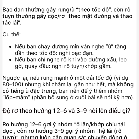
Bạc đạn thường gây rung/ù “theo tốc độ”, còn rô
tuyn thường gây cộc/rơ “theo mặt đường và thao
tác lái”.
Cụ thể:
Nếu bạn chạy đường mịn vẫn nghe “ù” tăng
dần theo tốc độ: nghi bạc đạn.
Nếu bạn chỉ nghe rõ khi vào đường xấu, leo
gờ, quay đầu: nghi rô tuyn/khớp gầm.
Ngược lại, nếu rung mạnh ở một dải tốc độ (ví dụ
80–100) nhưng khi chậm lại gần như hết, mà
không
có tiếng ù đặc trưng
, bạn nên để ý thêm nhóm
“lốp–mâm” (phần bổ sung ở cuối bài sẽ nói kỹ hơn).
Độ rơ theo hướng 12–6 và 3–9 nói lên điều gì?
Rơ hướng 12–6 gợi ý nhóm “ổ lăn/khớp chịu tải
dọc”, còn rơ hướng 3–9 gợi ý nhóm “hệ lái (rô
tuyn)”, nhưng luôn cần quan sát chuyển động ở