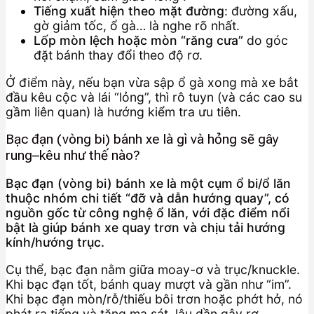
Tiếng xuất hiện theo mặt đường
: đường xấu,
gờ giảm tốc, ổ gà… là nghe rõ nhất.
Lốp mòn lệch hoặc mòn “răng cưa”
do góc
đặt bánh thay đổi theo độ rơ.
Ở điểm này, nếu bạn vừa sập ổ gà xong mà xe bắt
đầu kêu cộc và lái “lỏng”, thì rô tuyn (và các cao su
gầm liên quan) là hướng kiểm tra ưu tiên.
Bạc đạn (vòng bi) bánh xe là gì và hỏng sẽ gây
rung–kêu như thế nào?
Bạc đạn (vòng bi) bánh xe là một cụm ổ bi/ổ lăn
thuộc nhóm chi tiết “đỡ và dẫn hướng quay”, có
nguồn gốc từ công nghệ ổ lăn, với đặc điểm nổi
bật là giúp bánh xe quay trơn và chịu tải hướng
kính/hướng trục.
Cụ thể, bạc đạn nằm giữa moay-ơ và trục/knuckle.
Khi bạc đạn tốt, bánh quay mượt và gần như “im”.
Khi bạc đạn mòn/rỗ/thiếu bôi trơn hoặc phớt hở, nó
phát ra tiếng và tăng ma sát, lâu dần gây rơ.