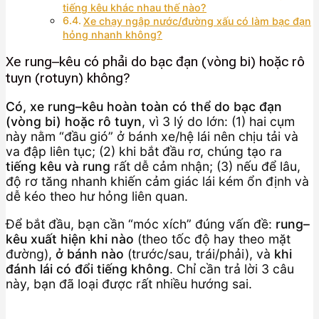
tiếng kêu khác nhau thế nào?
Xe chạy ngập nước/đường xấu có làm bạc đạn
hỏng nhanh không?
Xe rung–kêu có phải do bạc đạn (vòng bi) hoặc rô
tuyn (rotuyn) không?
Có, xe rung–kêu hoàn toàn có thể do bạc đạn
(vòng bi) hoặc rô tuyn
, vì 3 lý do lớn: (1) hai cụm
này nằm “đầu gió” ở bánh xe/hệ lái nên chịu tải và
va đập liên tục; (2) khi bắt đầu rơ, chúng tạo ra
tiếng kêu và rung
rất dễ cảm nhận; (3) nếu để lâu,
độ rơ tăng nhanh khiến cảm giác lái kém ổn định và
dễ kéo theo hư hỏng liên quan.
Để bắt đầu, bạn cần “móc xích” đúng vấn đề:
rung–
kêu xuất hiện khi nào
(theo tốc độ hay theo mặt
đường),
ở bánh nào
(trước/sau, trái/phải), và
khi
đánh lái có đổi tiếng không
. Chỉ cần trả lời 3 câu
này, bạn đã loại được rất nhiều hướng sai.