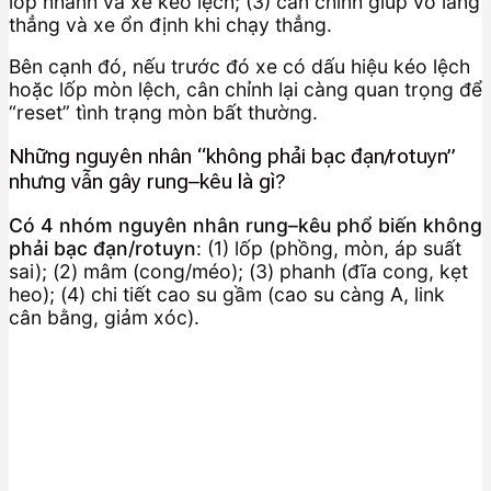
lốp nhanh và xe kéo lệch; (3) cân chỉnh giúp vô lăng
thẳng và xe ổn định khi chạy thẳng.
Bên cạnh đó, nếu trước đó xe có dấu hiệu kéo lệch
hoặc lốp mòn lệch, cân chỉnh lại càng quan trọng để
“reset” tình trạng mòn bất thường.
Những nguyên nhân “không phải bạc đạn/rotuyn”
nhưng vẫn gây rung–kêu là gì?
Có 4 nhóm nguyên nhân rung–kêu phổ biến không
phải bạc đạn/rotuyn
: (1) lốp (phồng, mòn, áp suất
sai); (2) mâm (cong/méo); (3) phanh (đĩa cong, kẹt
heo); (4) chi tiết cao su gầm (cao su càng A, link
cân bằng, giảm xóc).