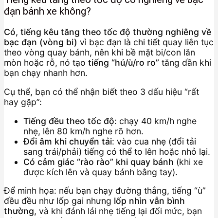
đạn bánh xe không?
Có, tiếng kêu tăng theo tốc độ thường nghiêng về
bạc đạn (vòng bi)
vì bạc đạn là chi tiết quay liên tục
theo vòng quay bánh, nên khi bề mặt bi/con lăn
mòn hoặc rỗ, nó tạo
tiếng “hú/ù/ro ro”
tăng dần khi
bạn chạy nhanh hơn.
Cụ thể, bạn có thể nhận biết theo 3 dấu hiệu “rất
hay gặp”:
Tiếng đều theo tốc độ
: chạy 40 km/h nghe
nhẹ, lên 80 km/h nghe rõ hơn.
Đổi âm khi chuyển tải
: vào cua nhẹ (đổi tải
sang trái/phải) tiếng có thể to lên hoặc nhỏ lại.
Có cảm giác “rào rào” khi quay bánh
(khi xe
được kích lên và quay bánh bằng tay).
Để minh họa: nếu bạn chạy đường thẳng, tiếng “ù”
đều đều như lốp gai nhưng
lốp nhìn vẫn bình
thường
, và khi đánh lái nhẹ tiếng lại đổi mức, bạn