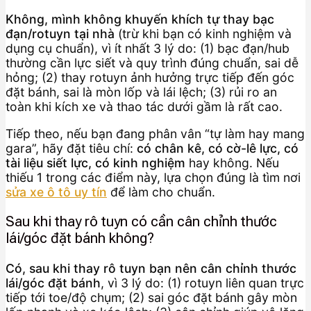
Không, mình không khuyến khích tự thay bạc
đạn/rotuyn tại nhà
(trừ khi bạn có kinh nghiệm và
dụng cụ chuẩn), vì ít nhất 3 lý do: (1) bạc đạn/hub
thường cần lực siết và quy trình đúng chuẩn, sai dễ
hỏng; (2) thay rotuyn ảnh hưởng trực tiếp đến góc
đặt bánh, sai là mòn lốp và lái lệch; (3) rủi ro an
toàn khi kích xe và thao tác dưới gầm là rất cao.
Tiếp theo, nếu bạn đang phân vân “tự làm hay mang
gara”, hãy đặt tiêu chí:
có chân kê, có cờ-lê lực, có
tài liệu siết lực, có kinh nghiệm
hay không. Nếu
thiếu 1 trong các điểm này, lựa chọn đúng là tìm nơi
sửa xe ô tô uy tín
để làm cho chuẩn.
Sau khi thay rô tuyn có cần cân chỉnh thước
lái/góc đặt bánh không?
Có, sau khi thay rô tuyn bạn nên cân chỉnh thước
lái/góc đặt bánh
, vì 3 lý do: (1) rotuyn liên quan trực
tiếp tới toe/độ chụm; (2) sai góc đặt bánh gây mòn