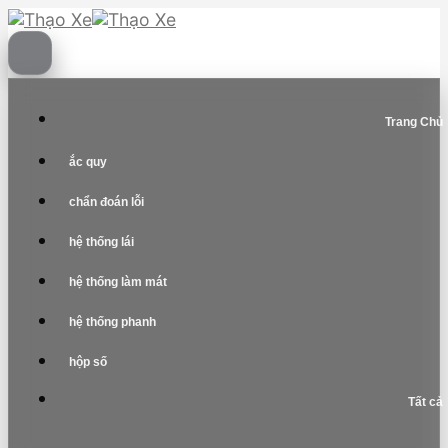
Skip
to
content
Trang Chủ
ắc quy
chẩn đoán lỗi
hệ thống lái
hệ thống làm mát
hệ thống phanh
hộp số
Tất cả