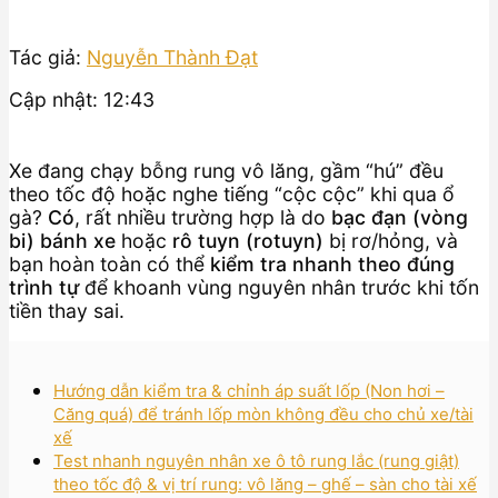
Tác giả:
Nguyễn Thành Đạt
Cập nhật: 12:43
Xe đang chạy bỗng rung vô lăng, gầm “hú” đều
theo tốc độ hoặc nghe tiếng “cộc cộc” khi qua ổ
gà?
Có
, rất nhiều trường hợp là do
bạc đạn (vòng
bi) bánh xe
hoặc
rô tuyn (rotuyn)
bị rơ/hỏng, và
bạn hoàn toàn có thể
kiểm tra nhanh theo đúng
trình tự
để khoanh vùng nguyên nhân trước khi tốn
tiền thay sai.
Hướng dẫn kiểm tra & chỉnh áp suất lốp (Non hơi –
Căng quá) để tránh lốp mòn không đều cho chủ xe/tài
xế
Test nhanh nguyên nhân xe ô tô rung lắc (rung giật)
theo tốc độ & vị trí rung: vô lăng – ghế – sàn cho tài xế