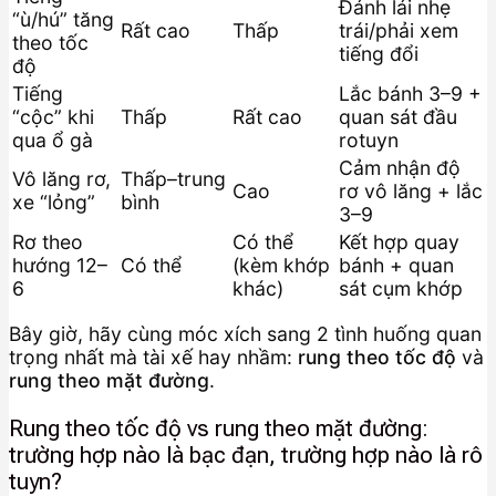
Đánh lái nhẹ
“ù/hú” tăng
Rất cao
Thấp
trái/phải xem
theo tốc
tiếng đổi
độ
Tiếng
Lắc bánh 3–9 +
“cộc” khi
Thấp
Rất cao
quan sát đầu
qua ổ gà
rotuyn
Cảm nhận độ
Vô lăng rơ,
Thấp–trung
Cao
rơ vô lăng + lắc
xe “lỏng”
bình
3–9
Rơ theo
Có thể
Kết hợp quay
hướng 12–
Có thể
(kèm khớp
bánh + quan
6
khác)
sát cụm khớp
Bây giờ, hãy cùng móc xích sang 2 tình huống quan
trọng nhất mà tài xế hay nhầm:
rung theo tốc độ
và
rung theo mặt đường
.
Rung theo tốc độ vs rung theo mặt đường:
trường hợp nào là bạc đạn, trường hợp nào là rô
tuyn?