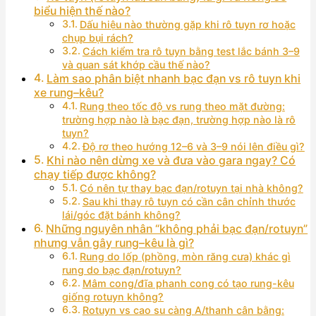
biểu hiện thế nào?
Dấu hiệu nào thường gặp khi rô tuyn rơ hoặc
chụp bụi rách?
Cách kiểm tra rô tuyn bằng test lắc bánh 3–9
và quan sát khớp cầu thế nào?
Làm sao phân biệt nhanh bạc đạn vs rô tuyn khi
xe rung–kêu?
Rung theo tốc độ vs rung theo mặt đường:
trường hợp nào là bạc đạn, trường hợp nào là rô
tuyn?
Độ rơ theo hướng 12–6 và 3–9 nói lên điều gì?
Khi nào nên dừng xe và đưa vào gara ngay? Có
chạy tiếp được không?
Có nên tự thay bạc đạn/rotuyn tại nhà không?
Sau khi thay rô tuyn có cần cân chỉnh thước
lái/góc đặt bánh không?
Những nguyên nhân “không phải bạc đạn/rotuyn”
nhưng vẫn gây rung–kêu là gì?
Rung do lốp (phồng, mòn răng cưa) khác gì
rung do bạc đạn/rotuyn?
Mâm cong/đĩa phanh cong có tạo rung-kêu
giống rotuyn không?
Rotuyn vs cao su càng A/thanh cân bằng: