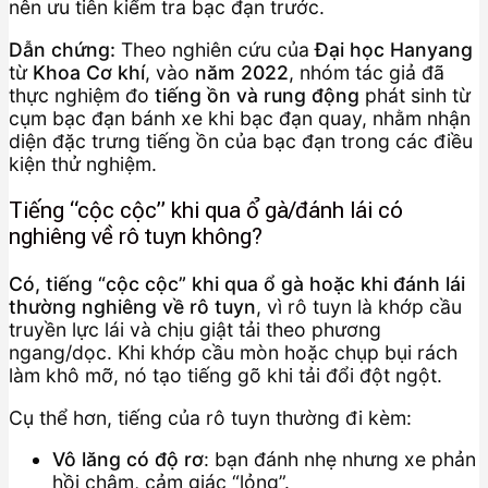
nên ưu tiên kiểm tra bạc đạn trước.
Dẫn chứng:
Theo nghiên cứu của
Đại học Hanyang
từ
Khoa Cơ khí
, vào
năm 2022
, nhóm tác giả đã
thực nghiệm đo
tiếng ồn và rung động
phát sinh từ
cụm bạc đạn bánh xe khi bạc đạn quay, nhằm nhận
diện đặc trưng tiếng ồn của bạc đạn trong các điều
kiện thử nghiệm.
Tiếng “cộc cộc” khi qua ổ gà/đánh lái có
nghiêng về rô tuyn không?
Có, tiếng “cộc cộc” khi qua ổ gà hoặc khi đánh lái
thường nghiêng về rô tuyn
, vì rô tuyn là khớp cầu
truyền lực lái và chịu giật tải theo phương
ngang/dọc. Khi khớp cầu mòn hoặc chụp bụi rách
làm khô mỡ, nó tạo tiếng gõ khi tải đổi đột ngột.
Cụ thể hơn, tiếng của rô tuyn thường đi kèm:
Vô lăng có độ rơ
: bạn đánh nhẹ nhưng xe phản
hồi chậm, cảm giác “lỏng”.