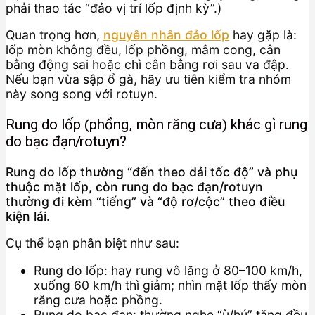
phải thao tác “đảo vị trí lốp định kỳ”.)
Quan trọng hơn,
nguyên nhân đảo lốp
hay gặp là:
lốp mòn không đều, lốp phồng, mâm cong, cân
bằng động sai hoặc chì cân bằng rơi sau va đập.
Nếu bạn vừa sập ổ gà, hãy ưu tiên kiểm tra nhóm
này song song với rotuyn.
Rung do lốp (phồng, mòn răng cưa) khác gì rung
do bạc đạn/rotuyn?
Rung do lốp thường “đến theo dải tốc độ” và phụ
thuộc mặt lốp, còn rung do bạc đạn/rotuyn
thường đi kèm “tiếng” và “độ rơ/cộc” theo điều
kiện lái.
Cụ thể bạn phân biệt như sau:
Rung do lốp: hay rung vô lăng ở 80–100 km/h,
xuống 60 km/h thì giảm; nhìn mặt lốp thấy mòn
răng cưa hoặc phồng.
Rung do bạc đạn: thường nghe “ù/hú” tăng đều