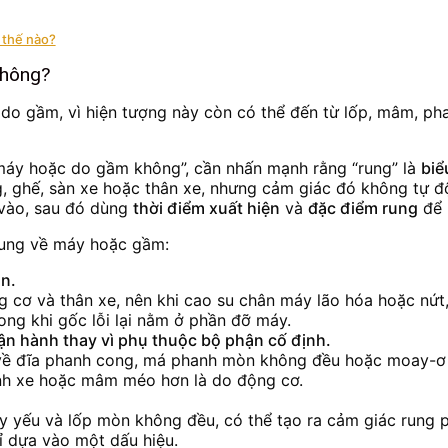
 thế nào?
không?
do gầm, vì hiện tượng này còn có thể đến từ lốp, mâm, ph
 máy hoặc do gầm không”, cần nhấn mạnh rằng “rung” là
biể
g, ghế, sàn xe hoặc thân xe, nhưng cảm giác đó không tự đ
 vào, sau đó dùng
thời điểm xuất hiện
và
đặc điểm rung
để 
 rung về máy hoặc gầm:
an.
g cơ và thân xe, nên khi cao su chân máy lão hóa hoặc nứt
rong khi gốc lỗi lại nằm ở phần đỡ máy.
vận hành thay vì phụ thuộc bộ phận cố định.
 về đĩa phanh cong, má phanh mòn không đều hoặc moay-ơ c
ánh xe hoặc mâm méo hơn là do động cơ.
 yếu và lốp mòn không đều, có thể tạo ra cảm giác rung ph
ỉ dựa vào một dấu hiệu.