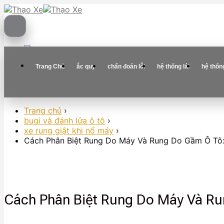
Skip
to
content
Trang Chủ
ắc quy
chẩn đoán lỗi
hệ thống lái
hệ thốn
Trang chủ
›
bugi và đánh lửa ô tô
›
xe rung giật khi nổ máy
›
Cách Phân Biệt Rung Do Máy Và Rung Do Gầm Ô Tô:
Cách Phân Biệt Rung Do Máy Và Ru