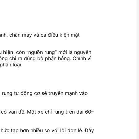
anh, chân máy và cả điều kiện mặt
u hiện
, còn “nguồn rung” mới là nguyên
ộng chỉ ra đúng bộ phận hỏng. Chính vì
phân loại.
, rung từ động cơ sẽ truyền mạnh vào
ó vấn đề. Một xe chỉ rung trên dải 60–
ức tạp hơn nhiều so với lỗi đơn lẻ. Đây