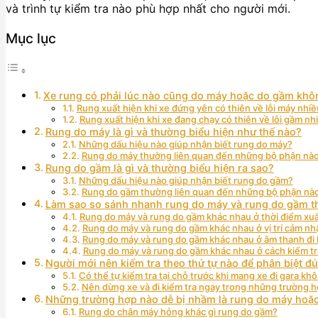
và trình tự kiểm tra nào phù hợp nhất cho người mới.
Mục lục
Xe rung có phải lúc nào cũng do máy hoặc do gầm khô
Rung xuất hiện khi xe đứng yên có thiên về lỗi máy nhi
Rung xuất hiện khi xe đang chạy có thiên về lỗi gầm n
Rung do máy là gì và thường biểu hiện như thế nào?
Những dấu hiệu nào giúp nhận biết rung do máy?
Rung do máy thường liên quan đến những bộ phận nà
Rung do gầm là gì và thường biểu hiện ra sao?
Những dấu hiệu nào giúp nhận biết rung do gầm?
Rung do gầm thường liên quan đến những bộ phận nà
Làm sao so sánh nhanh rung do máy và rung do gầm t
Rung do máy và rung do gầm khác nhau ở thời điểm xuấ
Rung do máy và rung do gầm khác nhau ở vị trí cảm nh
Rung do máy và rung do gầm khác nhau ở âm thanh đi
Rung do máy và rung do gầm khác nhau ở cách kiểm tr
Người mới nên kiểm tra theo thứ tự nào để phân biệt 
Có thể tự kiểm tra tại chỗ trước khi mang xe đi gara kh
Nên dừng xe và đi kiểm tra ngay trong những trường 
Những trường hợp nào dễ bị nhầm là rung do máy hoặ
Rung do chân máy hỏng khác gì rung do gầm?