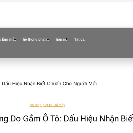
g làm mát
hệ thống phanh
hộp số
Tất cả
 Dấu Hiệu Nhận Biết Chuẩn Cho Người Mới
xe rung giật khi nổ máy
ng Do Gầm Ô Tô: Dấu Hiệu Nhận Bi