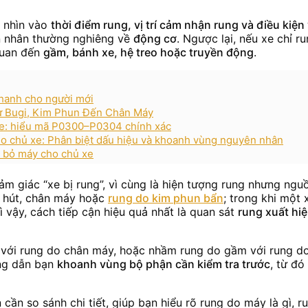
n nhìn vào
thời điểm rung, vị trí cảm nhận rung và điều kiệ
ên nhân thường nghiêng về
động cơ
. Ngược lại, nếu xe chỉ r
quan đến
gầm, bánh xe, hệ treo hoặc truyền động
.
nhanh cho người mới
Từ Bugi, Kim Phun Đến Chân Máy
xe: hiểu mã P0300–P0304 chính xác
ho chủ xe: Phân biệt dấu hiệu và khoanh vùng nguyên nhân
o bỏ máy cho chủ xe
ảm giác “xe bị rung”, vì cùng là hiện tượng rung nhưng ngu
ổ hút, chân máy hoặc
rung do kim phun bẩn
; trong khi một 
ì vậy, cách tiếp cận hiệu quả nhất là quan sát
rung xuất hiệ
ới rung do chân máy, hoặc nhầm rung do gầm với rung do b
ng dẫn bạn
khoanh vùng bộ phận cần kiểm tra trước
, từ đó
cần so sánh chi tiết, giúp bạn hiểu rõ rung do máy là gì, ru