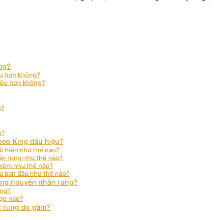
ng?
ều hơn không?
hiều hơn không?
o?
o?
heo từng dấu hiệu?
t hiện như thế nào?
ận rung như thế nào?
 kèm như thế nào?
a ban đầu như thế nào?
đúng nguyên nhân rung?
ông?
hợp nào?
c rung do gầm?