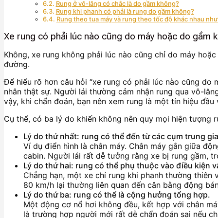
Rung ở vô-lăng có chắc là do gầm không?
Rung khi phanh có phải là rung do gầm không?
Rung theo tua máy và rung theo tốc độ khác nhau như
Xe rung có phải lúc nào cũng do máy hoặc do gầm 
Không, xe rung không phải lúc nào cũng chỉ do máy hoặc 
đường.
Để hiểu rõ hơn câu hỏi “xe rung có phải lúc nào cũng do
nhân thật sự. Người lái thường cảm nhận rung qua vô-lăn
vậy, khi chẩn đoán, bạn nên xem rung là một tín hiệu đầu
Cụ thể, có ba lý do khiến không nên quy mọi hiện tượng
Lý do thứ nhất: rung có thể đến từ các cụm trung gi
Ví dụ điển hình là chân máy. Chân máy gắn giữa độn
cabin. Người lái rất dễ tưởng rằng xe bị rung gầm, t
Lý do thứ hai: rung có thể phụ thuộc vào điều kiện 
Chẳng hạn, một xe chỉ rung khi phanh thường thiên
80 km/h lại thường liên quan đến cân bằng động b
Lý do thứ ba: rung có thể là cộng hưởng tổng hợp.
Một động cơ nổ hơi không đều, kết hợp với chân máy
là trường hợp người mới rất dễ chẩn đoán sai nếu ch