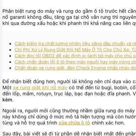
Phân biệt rung do máy và rung do gầm ô tô trước hết cầ
nổ garanti không đều, tăng ga tại chỗ vẫn rung thì nguy
khi qua đường xấu hoặc khi phanh thì khả năng cao liên 
Cách kiểm tra chất lượng nhiên liệu xăng dầu chuẩn và 
Chi Phí Xử Lý Rung Giật Khi Nổ Máy Ô Tô Cho Chủ Xe: 
Cách đọc lỗi OBD2 để xác định xi-lanh bỏ máy cho chủ 
Cách chẩn đoán lỗi ô tô theo máy nguội hay máy nóng c
Chẩn đoán xe rung giật, đèn Check Engine nhấp nháy d
Để nhận biết đúng hơn, người lái không nên chỉ dựa vào c
Một
xe rung giật khi nổ máy
có thể đến từ bugi, bobin, c
đến lốp, mâm, rotuyn, trục láp, bạc đạn hoặc đĩa phanh. V
kèm
.
Ngoài ra, người mới cũng thường nhầm giữa rung do máy v
này không chỉ dừng ở mức mô tả hiện tượng mà còn hướ
tùng và hỗ trợ quá trình
sửa chữa ô tô
chính xác hơn.
Sau đây, bài viết sẽ đi từ phần dễ nhận biết nhất đến phần 