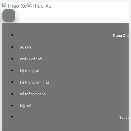
Skip
to
content
Trang Chủ
ắc quy
chẩn đoán lỗi
hệ thống lái
hệ thống làm mát
hệ thống phanh
hộp số
Tất cả