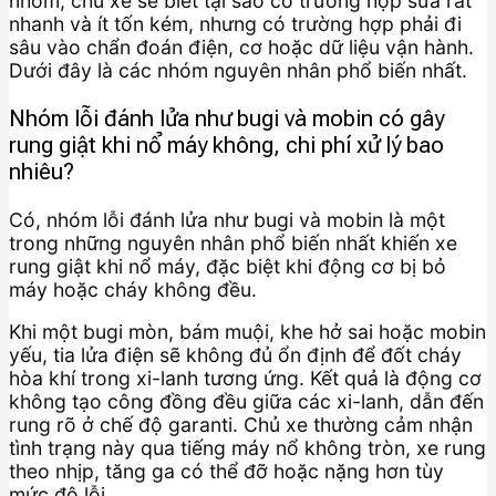
nhóm, chủ xe sẽ biết tại sao có trường hợp sửa rất
nhanh và ít tốn kém, nhưng có trường hợp phải đi
sâu vào chẩn đoán điện, cơ hoặc dữ liệu vận hành.
Dưới đây là các nhóm nguyên nhân phổ biến nhất.
Nhóm lỗi đánh lửa như bugi và mobin có gây
rung giật khi nổ máy không, chi phí xử lý bao
nhiêu?
Có, nhóm lỗi đánh lửa như bugi và mobin là một
trong những nguyên nhân phổ biến nhất khiến xe
rung giật khi nổ máy, đặc biệt khi động cơ bị bỏ
máy hoặc cháy không đều.
Khi một bugi mòn, bám muội, khe hở sai hoặc mobin
yếu, tia lửa điện sẽ không đủ ổn định để đốt cháy
hòa khí trong xi-lanh tương ứng. Kết quả là động cơ
không tạo công đồng đều giữa các xi-lanh, dẫn đến
rung rõ ở chế độ garanti. Chủ xe thường cảm nhận
tình trạng này qua tiếng máy nổ không tròn, xe rung
theo nhịp, tăng ga có thể đỡ hoặc nặng hơn tùy
mức độ lỗi.