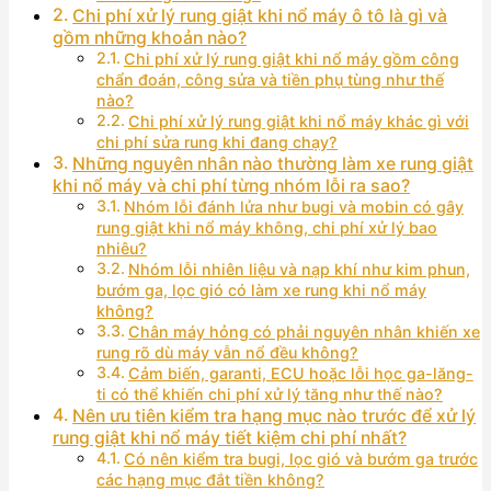
Chi phí xử lý rung giật khi nổ máy ô tô là gì và
gồm những khoản nào?
Chi phí xử lý rung giật khi nổ máy gồm công
chẩn đoán, công sửa và tiền phụ tùng như thế
nào?
Chi phí xử lý rung giật khi nổ máy khác gì với
chi phí sửa rung khi đang chạy?
Những nguyên nhân nào thường làm xe rung giật
khi nổ máy và chi phí từng nhóm lỗi ra sao?
Nhóm lỗi đánh lửa như bugi và mobin có gây
rung giật khi nổ máy không, chi phí xử lý bao
nhiêu?
Nhóm lỗi nhiên liệu và nạp khí như kim phun,
bướm ga, lọc gió có làm xe rung khi nổ máy
không?
Chân máy hỏng có phải nguyên nhân khiến xe
rung rõ dù máy vẫn nổ đều không?
Cảm biến, garanti, ECU hoặc lỗi học ga-lăng-
ti có thể khiến chi phí xử lý tăng như thế nào?
Nên ưu tiên kiểm tra hạng mục nào trước để xử lý
rung giật khi nổ máy tiết kiệm chi phí nhất?
Có nên kiểm tra bugi, lọc gió và bướm ga trước
các hạng mục đắt tiền không?