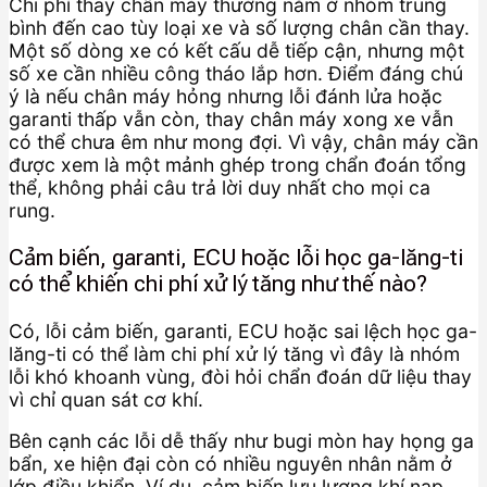
Chi phí thay chân máy thường nằm ở nhóm trung
bình đến cao tùy loại xe và số lượng chân cần thay.
Một số dòng xe có kết cấu dễ tiếp cận, nhưng một
số xe cần nhiều công tháo lắp hơn. Điểm đáng chú
ý là nếu chân máy hỏng nhưng lỗi đánh lửa hoặc
garanti thấp vẫn còn, thay chân máy xong xe vẫn
có thể chưa êm như mong đợi. Vì vậy, chân máy cần
được xem là một mảnh ghép trong chẩn đoán tổng
thể, không phải câu trả lời duy nhất cho mọi ca
rung.
Cảm biến, garanti, ECU hoặc lỗi học ga-lăng-ti
có thể khiến chi phí xử lý tăng như thế nào?
Có, lỗi cảm biến, garanti, ECU hoặc sai lệch học ga-
lăng-ti có thể làm chi phí xử lý tăng vì đây là nhóm
lỗi khó khoanh vùng, đòi hỏi chẩn đoán dữ liệu thay
vì chỉ quan sát cơ khí.
Bên cạnh các lỗi dễ thấy như bugi mòn hay họng ga
bẩn, xe hiện đại còn có nhiều nguyên nhân nằm ở
lớp điều khiển. Ví dụ, cảm biến lưu lượng khí nạp,