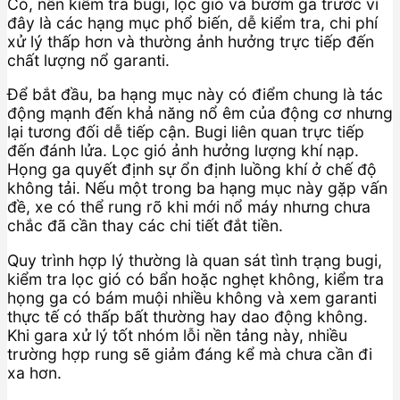
Có, nên kiểm tra bugi, lọc gió và bướm ga trước vì
đây là các hạng mục phổ biến, dễ kiểm tra, chi phí
xử lý thấp hơn và thường ảnh hưởng trực tiếp đến
chất lượng nổ garanti.
Để bắt đầu, ba hạng mục này có điểm chung là tác
động mạnh đến khả năng nổ êm của động cơ nhưng
lại tương đối dễ tiếp cận. Bugi liên quan trực tiếp
đến đánh lửa. Lọc gió ảnh hưởng lượng khí nạp.
Họng ga quyết định sự ổn định luồng khí ở chế độ
không tải. Nếu một trong ba hạng mục này gặp vấn
đề, xe có thể rung rõ khi mới nổ máy nhưng chưa
chắc đã cần thay các chi tiết đắt tiền.
Quy trình hợp lý thường là quan sát tình trạng bugi,
kiểm tra lọc gió có bẩn hoặc nghẹt không, kiểm tra
họng ga có bám muội nhiều không và xem garanti
thực tế có thấp bất thường hay dao động không.
Khi gara xử lý tốt nhóm lỗi nền tảng này, nhiều
trường hợp rung sẽ giảm đáng kể mà chưa cần đi
xa hơn.