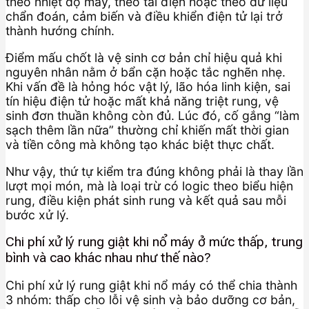
theo nhiệt độ máy, theo tải điện hoặc theo dữ liệu
chẩn đoán, cảm biến và điều khiển điện tử lại trở
thành hướng chính.
Điểm mấu chốt là vệ sinh cơ bản chỉ hiệu quả khi
nguyên nhân nằm ở bẩn cặn hoặc tắc nghẽn nhẹ.
Khi vấn đề là hỏng hóc vật lý, lão hóa linh kiện, sai
tín hiệu điện tử hoặc mất khả năng triệt rung, vệ
sinh đơn thuần không còn đủ. Lúc đó, cố gắng “làm
sạch thêm lần nữa” thường chỉ khiến mất thời gian
và tiền công mà không tạo khác biệt thực chất.
Như vậy, thứ tự kiểm tra đúng không phải là thay lần
lượt mọi món, mà là loại trừ có logic theo biểu hiện
rung, điều kiện phát sinh rung và kết quả sau mỗi
bước xử lý.
Chi phí xử lý rung giật khi nổ máy ở mức thấp, trung
bình và cao khác nhau như thế nào?
Chi phí xử lý rung giật khi nổ máy có thể chia thành
3 nhóm: thấp cho lỗi vệ sinh và bảo dưỡng cơ bản,