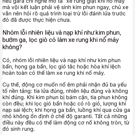
nếu gara chỉ nghe mô tả “xe rung giật khi nổ máy”
mà vội kết luận phải vệ sinh kim phun ngay, chủ xe
vẫn nên hỏi rõ quá trình loại trừ lỗi đánh lửa trước
đó đã được thực hiện chưa.
Nhóm lỗi nhiên liệu và nạp khí như kim phun,
bướm ga, lọc gió có làm xe rung khi nổ máy
không?
Có, nhóm lỗi nhiên liệu và nạp khí như kim phun
bẩn, họng ga bẩn, lọc gió tắc hoặc hòa khí lệch
hoàn toàn có thể làm xe rung khi nổ máy.
Cụ thể, động cơ muốn nổ êm phải nhận đủ ba yếu
tố nền tảng: tia lửa đúng, nhiên liệu đúng và không
khí đúng. Khi kim phun bị bám cặn, tia phun không
còn đều; khi lọc gió bẩn hoặc có rò gió, lượng khí
nạp sai lệch; khi họng ga bẩn, luồng khí qua cửa ga
nhỏ không ổn định ở chế độ garanti. Tất cả những
điều này đều có thể làm động cơ nổ không tròn, từ
đó sinh rung.