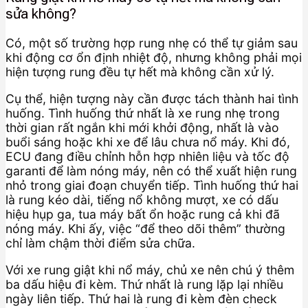
sửa không?
Có, một số trường hợp rung nhẹ có thể tự giảm sau
khi động cơ ổn định nhiệt độ, nhưng không phải mọi
hiện tượng rung đều tự hết mà không cần xử lý.
Cụ thể, hiện tượng này cần được tách thành hai tình
huống. Tình huống thứ nhất là xe rung nhẹ trong
thời gian rất ngắn khi mới khởi động, nhất là vào
buổi sáng hoặc khi xe để lâu chưa nổ máy. Khi đó,
ECU đang điều chỉnh hỗn hợp nhiên liệu và tốc độ
garanti để làm nóng máy, nên có thể xuất hiện rung
nhỏ trong giai đoạn chuyển tiếp. Tình huống thứ hai
là rung kéo dài, tiếng nổ không mượt, xe có dấu
hiệu hụp ga, tua máy bất ổn hoặc rung cả khi đã
nóng máy. Khi ấy, việc “để theo dõi thêm” thường
chỉ làm chậm thời điểm sửa chữa.
Với xe rung giật khi nổ máy, chủ xe nên chú ý thêm
ba dấu hiệu đi kèm. Thứ nhất là rung lặp lại nhiều
ngày liên tiếp. Thứ hai là rung đi kèm đèn check