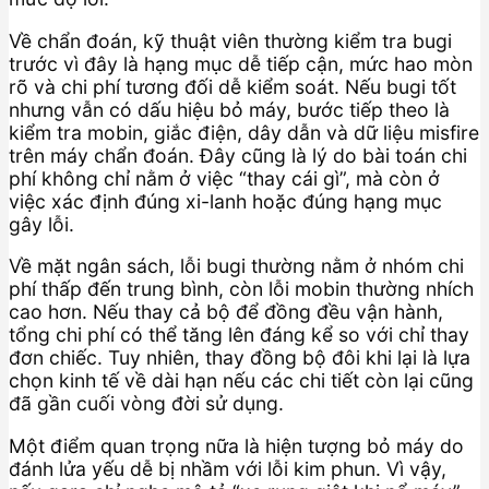
Về chẩn đoán, kỹ thuật viên thường kiểm tra bugi
trước vì đây là hạng mục dễ tiếp cận, mức hao mòn
rõ và chi phí tương đối dễ kiểm soát. Nếu bugi tốt
nhưng vẫn có dấu hiệu bỏ máy, bước tiếp theo là
kiểm tra mobin, giắc điện, dây dẫn và dữ liệu misfire
trên máy chẩn đoán. Đây cũng là lý do bài toán chi
phí không chỉ nằm ở việc “thay cái gì”, mà còn ở
việc xác định đúng xi-lanh hoặc đúng hạng mục
gây lỗi.
Về mặt ngân sách, lỗi bugi thường nằm ở nhóm chi
phí thấp đến trung bình, còn lỗi mobin thường nhích
cao hơn. Nếu thay cả bộ để đồng đều vận hành,
tổng chi phí có thể tăng lên đáng kể so với chỉ thay
đơn chiếc. Tuy nhiên, thay đồng bộ đôi khi lại là lựa
chọn kinh tế về dài hạn nếu các chi tiết còn lại cũng
đã gần cuối vòng đời sử dụng.
Một điểm quan trọng nữa là hiện tượng bỏ máy do
đánh lửa yếu dễ bị nhầm với lỗi kim phun. Vì vậy,