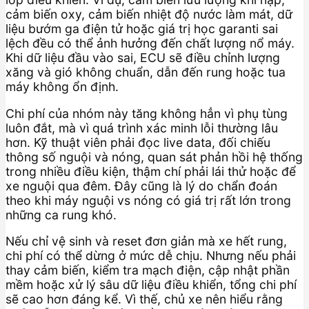
cảm biến oxy, cảm biến nhiệt độ nước làm mát, dữ
liệu bướm ga điện tử hoặc giá trị học garanti sai
lệch đều có thể ảnh hưởng đến chất lượng nổ máy.
Khi dữ liệu đầu vào sai, ECU sẽ điều chỉnh lượng
xăng và gió không chuẩn, dẫn đến rung hoặc tua
máy không ổn định.
Chi phí của nhóm này tăng không hẳn vì phụ tùng
luôn đắt, mà vì quá trình xác minh lỗi thường lâu
hơn. Kỹ thuật viên phải đọc live data, đối chiếu
thông số nguội và nóng, quan sát phản hồi hệ thống
trong nhiều điều kiện, thậm chí phải lái thử hoặc để
xe nguội qua đêm. Đây cũng là lý do chẩn đoán
theo khi máy nguội vs nóng có giá trị rất lớn trong
những ca rung khó.
Nếu chỉ vệ sinh và reset đơn giản mà xe hết rung,
chi phí có thể dừng ở mức dễ chịu. Nhưng nếu phải
thay cảm biến, kiểm tra mạch điện, cập nhật phần
mềm hoặc xử lý sâu dữ liệu điều khiển, tổng chi phí
sẽ cao hơn đáng kể. Vì thế, chủ xe nên hiểu rằng