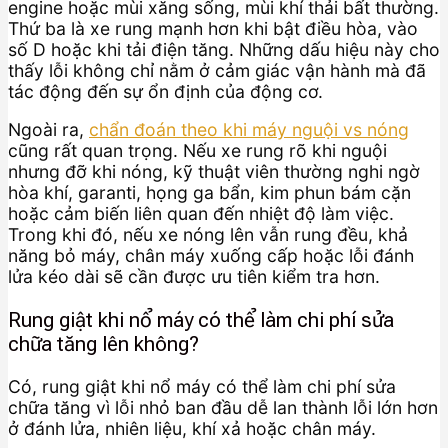
engine hoặc mùi xăng sống, mùi khí thải bất thường.
Thứ ba là xe rung mạnh hơn khi bật điều hòa, vào
số D hoặc khi tải điện tăng. Những dấu hiệu này cho
thấy lỗi không chỉ nằm ở cảm giác vận hành mà đã
tác động đến sự ổn định của động cơ.
Ngoài ra,
chẩn đoán theo khi máy nguội vs nóng
cũng rất quan trọng. Nếu xe rung rõ khi nguội
nhưng đỡ khi nóng, kỹ thuật viên thường nghi ngờ
hòa khí, garanti, họng ga bẩn, kim phun bám cặn
hoặc cảm biến liên quan đến nhiệt độ làm việc.
Trong khi đó, nếu xe nóng lên vẫn rung đều, khả
năng bỏ máy, chân máy xuống cấp hoặc lỗi đánh
lửa kéo dài sẽ cần được ưu tiên kiểm tra hơn.
Rung giật khi nổ máy có thể làm chi phí sửa
chữa tăng lên không?
Có, rung giật khi nổ máy có thể làm chi phí sửa
chữa tăng vì lỗi nhỏ ban đầu dễ lan thành lỗi lớn hơn
ở đánh lửa, nhiên liệu, khí xả hoặc chân máy.