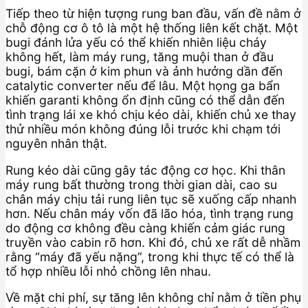
Tiếp theo từ hiện tượng rung ban đầu, vấn đề nằm ở
chỗ động cơ ô tô là một hệ thống liên kết chặt. Một
bugi đánh lửa yếu có thể khiến nhiên liệu cháy
không hết, làm máy rung, tăng muội than ở đầu
bugi, bám cặn ở kim phun và ảnh hưởng dần đến
catalytic converter nếu để lâu. Một họng ga bẩn
khiến garanti không ổn định cũng có thể dẫn đến
tình trạng lái xe khó chịu kéo dài, khiến chủ xe thay
thử nhiều món không đúng lỗi trước khi chạm tới
nguyên nhân thật.
Rung kéo dài cũng gây tác động cơ học. Khi thân
máy rung bất thường trong thời gian dài, cao su
chân máy chịu tải rung liên tục sẽ xuống cấp nhanh
hơn. Nếu chân máy vốn đã lão hóa, tình trạng rung
do động cơ không đều càng khiến cảm giác rung
truyền vào cabin rõ hơn. Khi đó, chủ xe rất dễ nhầm
rằng “máy đã yếu nặng”, trong khi thực tế có thể là
tổ hợp nhiều lỗi nhỏ chồng lên nhau.
Về mặt chi phí, sự tăng lên không chỉ nằm ở tiền phụ