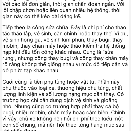
Với các lỗi đơn giản, thời gian chẩn đoán ngắn. Với
lỗi chập chờn hoặc liên quan nhiều hệ thống, thời
gian này có thể kéo dài đáng kể.
Tiếp theo là công sửa chữa. Đây là chi phí cho thao
tác tháo lắp, vệ sinh, căn chỉnh hoặc thay thế. Ví dụ,
vệ sinh họng ga, vệ sinh kim phun, thay bugi, thay
mobin, thay chân máy hoặc tháo kiểm tra hệ thống
nạp khí đều tốn công khác nhau. Cùng là “sửa
rung”, nhưng công thay bugi và công thay chân máy
rõ ràng không thể giống nhau vì mức độ tiếp cận và
độ phức tạp khác nhau.
Cuối cùng là tiền phụ tùng hoặc vật tư. Phần này
phụ thuộc vào loại xe, thương hiệu phụ tùng, chất
lượng linh kiện và số lượng hạng mục cần thay. Có
trường hợp chỉ cần dung dịch vệ sinh và gioăng
nhỏ. Nhưng cũng có trường hợp phải thay cả bộ
bugi, nhiều mobin, chân máy hoặc cảm biến. Chính
vì vậy, chủ xe không nên hỏi chi phí theo kiểu một
con số chung, mà nên hỏi theo từng hạng mục sau
khi chẩn đoán.