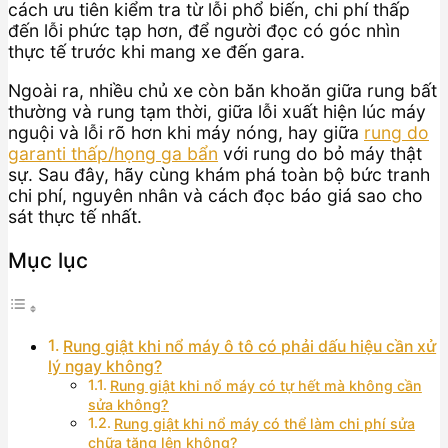
cách ưu tiên kiểm tra từ lỗi phổ biến, chi phí thấp
đến lỗi phức tạp hơn, để người đọc có góc nhìn
thực tế trước khi mang xe đến gara.
Ngoài ra, nhiều chủ xe còn băn khoăn giữa rung bất
thường và rung tạm thời, giữa lỗi xuất hiện lúc máy
nguội và lỗi rõ hơn khi máy nóng, hay giữa
rung do
garanti thấp/họng ga bẩn
với rung do bỏ máy thật
sự. Sau đây, hãy cùng khám phá toàn bộ bức tranh
chi phí, nguyên nhân và cách đọc báo giá sao cho
sát thực tế nhất.
Mục lục
Rung giật khi nổ máy ô tô có phải dấu hiệu cần xử
lý ngay không?
Rung giật khi nổ máy có tự hết mà không cần
sửa không?
Rung giật khi nổ máy có thể làm chi phí sửa
chữa tăng lên không?