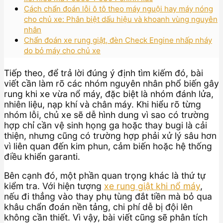
Cách chẩn đoán lỗi ô tô theo máy nguội hay máy nóng
cho chủ xe: Phân biệt dấu hiệu và khoanh vùng nguyên
nhân
Chẩn đoán xe rung giật, đèn Check Engine nhấp nháy
do bỏ máy cho chủ xe
Tiếp theo, để trả lời đúng ý định tìm kiếm đó, bài
viết cần làm rõ các nhóm nguyên nhân phổ biến gây
rung khi xe vừa nổ máy, đặc biệt là nhóm đánh lửa,
nhiên liệu, nạp khí và chân máy. Khi hiểu rõ từng
nhóm lỗi, chủ xe sẽ dễ hình dung vì sao có trường
hợp chỉ cần vệ sinh họng ga hoặc thay bugi là cải
thiện, nhưng cũng có trường hợp phải xử lý sâu hơn
vì liên quan đến kim phun, cảm biến hoặc hệ thống
điều khiển garanti.
Bên cạnh đó, một phần quan trọng khác là thứ tự
kiểm tra. Với hiện tượng
xe rung giật khi nổ máy
,
nếu đi thẳng vào thay phụ tùng đắt tiền mà bỏ qua
khâu chẩn đoán nền tảng, chi phí dễ bị đội lên
không cần thiết. Vì vậy, bài viết cũng sẽ phân tích