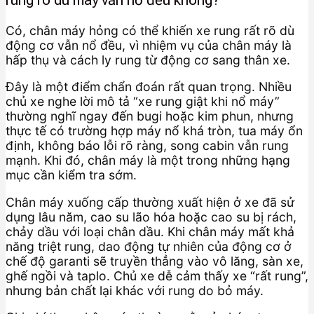
Có, chân máy hỏng có thể khiến xe rung rất rõ dù
động cơ vẫn nổ đều, vì nhiệm vụ của chân máy là
hấp thụ và cách ly rung từ động cơ sang thân xe.
Đây là một điểm chẩn đoán rất quan trọng. Nhiều
chủ xe nghe lời mô tả “xe rung giật khi nổ máy”
thường nghĩ ngay đến bugi hoặc kim phun, nhưng
thực tế có trường hợp máy nổ khá tròn, tua máy ổn
định, không báo lỗi rõ ràng, song cabin vẫn rung
mạnh. Khi đó, chân máy là một trong những hạng
mục cần kiểm tra sớm.
Chân máy xuống cấp thường xuất hiện ở xe đã sử
dụng lâu năm, cao su lão hóa hoặc cao su bị rách,
chảy dầu với loại chân dầu. Khi chân máy mất khả
năng triệt rung, dao động tự nhiên của động cơ ở
chế độ garanti sẽ truyền thẳng vào vô lăng, sàn xe,
ghế ngồi và taplo. Chủ xe dễ cảm thấy xe “rất rung”,
nhưng bản chất lại khác với rung do bỏ máy.