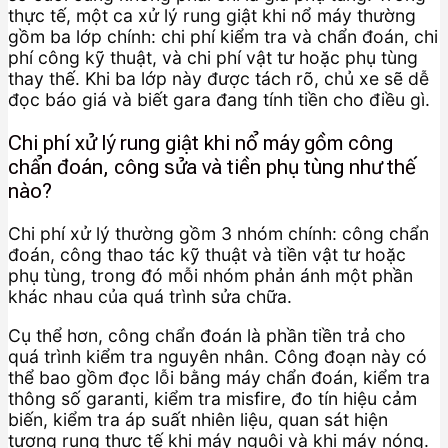
thực tế, một ca xử lý rung giật khi nổ máy thường
gồm ba lớp chính: chi phí kiểm tra và chẩn đoán, chi
phí công kỹ thuật, và chi phí vật tư hoặc phụ tùng
thay thế. Khi ba lớp này được tách rõ, chủ xe sẽ dễ
đọc báo giá và biết gara đang tính tiền cho điều gì.
Chi phí xử lý rung giật khi nổ máy gồm công
chẩn đoán, công sửa và tiền phụ tùng như thế
nào?
Chi phí xử lý thường gồm 3 nhóm chính: công chẩn
đoán, công thao tác kỹ thuật và tiền vật tư hoặc
phụ tùng, trong đó mỗi nhóm phản ánh một phần
khác nhau của quá trình sửa chữa.
Cụ thể hơn, công chẩn đoán là phần tiền trả cho
quá trình kiểm tra nguyên nhân. Công đoạn này có
thể bao gồm đọc lỗi bằng máy chẩn đoán, kiểm tra
thông số garanti, kiểm tra misfire, đo tín hiệu cảm
biến, kiểm tra áp suất nhiên liệu, quan sát hiện
tượng rung thực tế khi máy nguội và khi máy nóng.