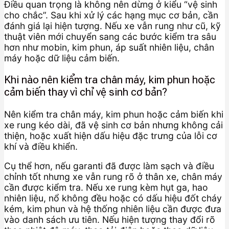
Điều quan trọng là không nên dừng ở kiểu “vệ sinh
cho chắc”. Sau khi xử lý các hạng mục cơ bản, cần
đánh giá lại hiện tượng. Nếu xe vẫn rung như cũ, kỹ
thuật viên mới chuyển sang các bước kiểm tra sâu
hơn như mobin, kim phun, áp suất nhiên liệu, chân
máy hoặc dữ liệu cảm biến.
Khi nào nên kiểm tra chân máy, kim phun hoặc
cảm biến thay vì chỉ vệ sinh cơ bản?
Nên kiểm tra chân máy, kim phun hoặc cảm biến khi
xe rung kéo dài, đã vệ sinh cơ bản nhưng không cải
thiện, hoặc xuất hiện dấu hiệu đặc trưng của lỗi cơ
khí và điều khiển.
Cụ thể hơn, nếu garanti đã được làm sạch và điều
chỉnh tốt nhưng xe vẫn rung rõ ở thân xe, chân máy
cần được kiểm tra. Nếu xe rung kèm hụt ga, hao
nhiên liệu, nổ không đều hoặc có dấu hiệu đốt cháy
kém, kim phun và hệ thống nhiên liệu cần được đưa
vào danh sách ưu tiên. Nếu hiện tượng thay đổi rõ