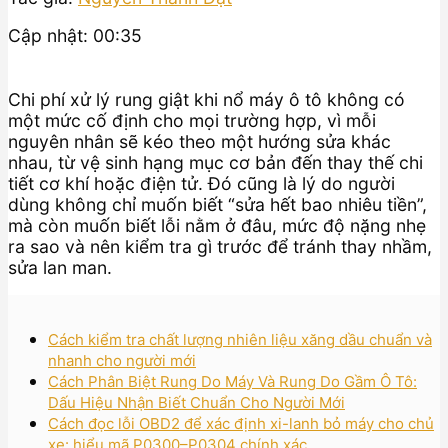
Cập nhật: 00:35
Chi phí xử lý rung giật khi nổ máy ô tô không có
một mức cố định cho mọi trường hợp, vì mỗi
nguyên nhân sẽ kéo theo một hướng sửa khác
nhau, từ vệ sinh hạng mục cơ bản đến thay thế chi
tiết cơ khí hoặc điện tử. Đó cũng là lý do người
dùng không chỉ muốn biết “sửa hết bao nhiêu tiền”,
mà còn muốn biết lỗi nằm ở đâu, mức độ nặng nhẹ
ra sao và nên kiểm tra gì trước để tránh thay nhầm,
sửa lan man.
Cách kiểm tra chất lượng nhiên liệu xăng dầu chuẩn và
nhanh cho người mới
Cách Phân Biệt Rung Do Máy Và Rung Do Gầm Ô Tô:
Dấu Hiệu Nhận Biết Chuẩn Cho Người Mới
Cách đọc lỗi OBD2 để xác định xi-lanh bỏ máy cho chủ
xe: hiểu mã P0300–P0304 chính xác