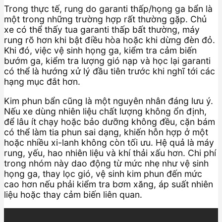
Trong thực tế, rung do garanti thấp/họng ga bẩn là
một trong những trường hợp rất thường gặp. Chủ
xe có thể thấy tua garanti thấp bất thường, máy
rung rõ hơn khi bật điều hòa hoặc khi dừng đèn đỏ.
Khi đó, việc vệ sinh họng ga, kiểm tra cảm biến
bướm ga, kiểm tra lượng gió nạp và học lại garanti
có thể là hướng xử lý đầu tiên trước khi nghĩ tới các
hạng mục đắt hơn.
Kim phun bẩn cũng là một nguyên nhân đáng lưu ý.
Nếu xe dùng nhiên liệu chất lượng không ổn định,
để lâu ít chạy hoặc bảo dưỡng không đều, cặn bám
có thể làm tia phun sai dạng, khiến hỗn hợp ở một
hoặc nhiều xi-lanh không còn tối ưu. Hệ quả là máy
rung, yếu, hao nhiên liệu và khí thải xấu hơn. Chi phí
trong nhóm này dao động từ mức nhẹ như vệ sinh
họng ga, thay lọc gió, vệ sinh kim phun đến mức
cao hơn nếu phải kiểm tra bơm xăng, áp suất nhiên
liệu hoặc thay cảm biến liên quan.