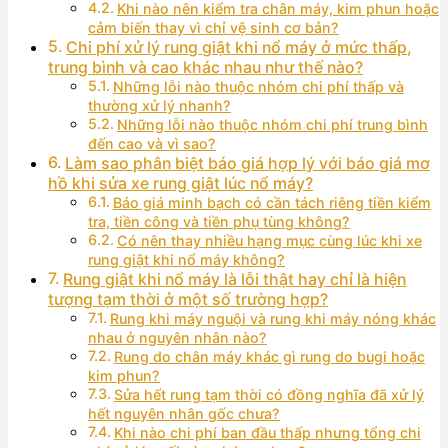
Khi nào nên kiểm tra chân máy, kim phun hoặc
cảm biến thay vì chỉ vệ sinh cơ bản?
Chi phí xử lý rung giật khi nổ máy ở mức thấp,
trung bình và cao khác nhau như thế nào?
Những lỗi nào thuộc nhóm chi phí thấp và
thường xử lý nhanh?
Những lỗi nào thuộc nhóm chi phí trung bình
đến cao và vì sao?
Làm sao phân biệt báo giá hợp lý với báo giá mơ
hồ khi sửa xe rung giật lúc nổ máy?
Báo giá minh bạch có cần tách riêng tiền kiểm
tra, tiền công và tiền phụ tùng không?
Có nên thay nhiều hạng mục cùng lúc khi xe
rung giật khi nổ máy không?
Rung giật khi nổ máy là lỗi thật hay chỉ là hiện
tượng tạm thời ở một số trường hợp?
Rung khi máy nguội và rung khi máy nóng khác
nhau ở nguyên nhân nào?
Rung do chân máy khác gì rung do bugi hoặc
kim phun?
Sửa hết rung tạm thời có đồng nghĩa đã xử lý
hết nguyên nhân gốc chưa?
Khi nào chi phí ban đầu thấp nhưng tổng chi