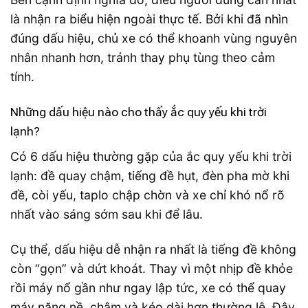
là nhận ra biểu hiện ngoài thực tế. Bởi khi đã nhìn
đúng dấu hiệu, chủ xe có thể khoanh vùng nguyên
nhân nhanh hơn, tránh thay phụ tùng theo cảm
tính.
Những dấu hiệu nào cho thấy ắc quy yếu khi trời
lạnh?
Có 6 dấu hiệu thường gặp của ắc quy yếu khi trời
lạnh: đề quay chậm, tiếng đề hụt, đèn pha mờ khi
đề, còi yếu, taplo chập chờn và xe chỉ khó nổ rõ
nhất vào sáng sớm sau khi để lâu.
Cụ thể, dấu hiệu dễ nhận ra nhất là tiếng đề không
còn “gọn” và dứt khoát. Thay vì một nhịp đề khỏe
rồi máy nổ gần như ngay lập tức, xe có thể quay
máy nặng nề, chậm và kéo dài hơn thường lệ. Đây