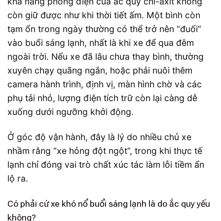
khả năng phóng điện của ắc quy chì-axit không
còn giữ được như khi thời tiết ấm. Một bình còn
tạm ổn trong ngày thường có thể trở nên “đuối”
vào buổi sáng lạnh, nhất là khi xe để qua đêm
ngoài trời. Nếu xe đã lâu chưa thay bình, thường
xuyên chạy quãng ngắn, hoặc phải nuôi thêm
camera hành trình, định vị, màn hình chờ và các
phụ tải nhỏ, lượng điện tích trữ còn lại càng dễ
xuống dưới ngưỡng khởi động.
Ở góc độ vận hành, đây là lý do nhiều chủ xe
nhầm rằng “xe hỏng đột ngột”, trong khi thực tế
lạnh chỉ đóng vai trò chất xúc tác làm lỗi tiềm ẩn
lộ ra.
Có phải cứ xe khó nổ buổi sáng lạnh là do ắc quy yếu
không?