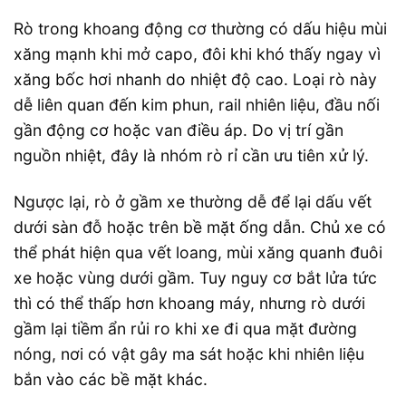
Rò trong khoang động cơ thường có dấu hiệu mùi
xăng mạnh khi mở capo, đôi khi khó thấy ngay vì
xăng bốc hơi nhanh do nhiệt độ cao. Loại rò này
dễ liên quan đến kim phun, rail nhiên liệu, đầu nối
gần động cơ hoặc van điều áp. Do vị trí gần
nguồn nhiệt, đây là nhóm rò rỉ cần ưu tiên xử lý.
Ngược lại, rò ở gầm xe thường dễ để lại dấu vết
dưới sàn đỗ hoặc trên bề mặt ống dẫn. Chủ xe có
thể phát hiện qua vết loang, mùi xăng quanh đuôi
xe hoặc vùng dưới gầm. Tuy nguy cơ bắt lửa tức
thì có thể thấp hơn khoang máy, nhưng rò dưới
gầm lại tiềm ẩn rủi ro khi xe đi qua mặt đường
nóng, nơi có vật gây ma sát hoặc khi nhiên liệu
bắn vào các bề mặt khác.