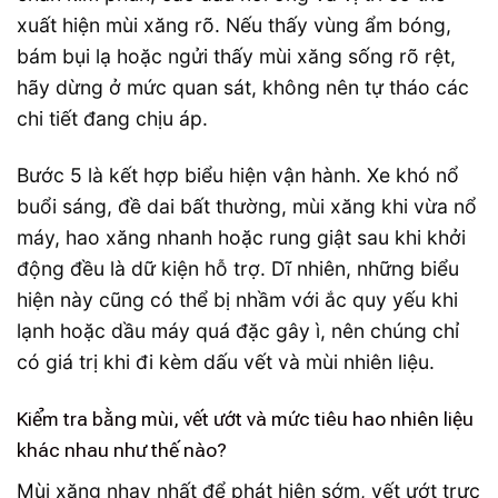
xuất hiện mùi xăng rõ. Nếu thấy vùng ẩm bóng,
bám bụi lạ hoặc ngửi thấy mùi xăng sống rõ rệt,
hãy dừng ở mức quan sát, không nên tự tháo các
chi tiết đang chịu áp.
Bước 5 là kết hợp biểu hiện vận hành. Xe khó nổ
buổi sáng, đề dai bất thường, mùi xăng khi vừa nổ
máy, hao xăng nhanh hoặc rung giật sau khi khởi
động đều là dữ kiện hỗ trợ. Dĩ nhiên, những biểu
hiện này cũng có thể bị nhầm với ắc quy yếu khi
lạnh hoặc dầu máy quá đặc gây ì, nên chúng chỉ
có giá trị khi đi kèm dấu vết và mùi nhiên liệu.
Kiểm tra bằng mùi, vết ướt và mức tiêu hao nhiên liệu
khác nhau như thế nào?
Mùi xăng nhạy nhất để phát hiện sớm, vết ướt trực