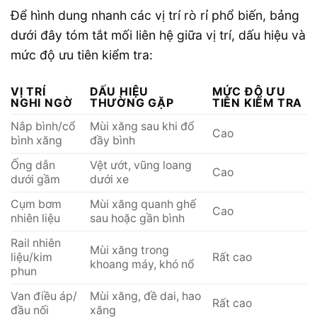
Để hình dung nhanh các vị trí rò rỉ phổ biến, bảng
dưới đây tóm tắt mối liên hệ giữa vị trí, dấu hiệu và
mức độ ưu tiên kiểm tra:
VỊ TRÍ
DẤU HIỆU
MỨC ĐỘ ƯU
NGHI NGỜ
THƯỜNG GẶP
TIÊN KIỂM TRA
Nắp bình/cổ
Mùi xăng sau khi đổ
Cao
bình xăng
đầy bình
Ống dẫn
Vệt ướt, vũng loang
Cao
dưới gầm
dưới xe
Cụm bơm
Mùi xăng quanh ghế
Cao
nhiên liệu
sau hoặc gần bình
Rail nhiên
Mùi xăng trong
liệu/kim
Rất cao
khoang máy, khó nổ
phun
Van điều áp/
Mùi xăng, đề dai, hao
Rất cao
đầu nối
xăng