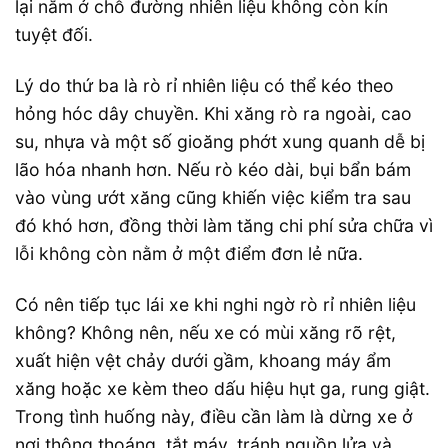
lại nằm ở chỗ đường nhiên liệu không còn kín
tuyệt đối.
Lý do thứ ba là rò rỉ nhiên liệu có thể kéo theo
hỏng hóc dây chuyền. Khi xăng rò ra ngoài, cao
su, nhựa và một số gioăng phớt xung quanh dễ bị
lão hóa nhanh hơn. Nếu rò kéo dài, bụi bẩn bám
vào vùng ướt xăng cũng khiến việc kiểm tra sau
đó khó hơn, đồng thời làm tăng chi phí sửa chữa vì
lỗi không còn nằm ở một điểm đơn lẻ nữa.
Có nên tiếp tục lái xe khi nghi ngờ rò rỉ nhiên liệu
không? Không nên, nếu xe có mùi xăng rõ rệt,
xuất hiện vệt chảy dưới gầm, khoang máy ẩm
xăng hoặc xe kèm theo dấu hiệu hụt ga, rung giật.
Trong tình huống này, điều cần làm là dừng xe ở
nơi thông thoáng, tắt máy, tránh nguồn lửa và