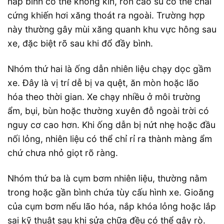
nắp bình có thể không kín, ron cao su có thể chai
cứng khiến hơi xăng thoát ra ngoài. Trường hợp
này thường gây mùi xăng quanh khu vực hông sau
xe, đặc biệt rõ sau khi đổ đầy bình.
Nhóm thứ hai là ống dẫn nhiên liệu chạy dọc gầm
xe. Đây là vị trí dễ bị va quệt, ăn mòn hoặc lão
hóa theo thời gian. Xe chạy nhiều ở môi trường
ẩm, bụi, bùn hoặc thường xuyên đỗ ngoài trời có
nguy cơ cao hơn. Khi ống dẫn bị nứt nhẹ hoặc đầu
nối lỏng, nhiên liệu có thể chỉ rỉ ra thành màng ẩm
chứ chưa nhỏ giọt rõ ràng.
Nhóm thứ ba là cụm bơm nhiên liệu, thường nằm
trong hoặc gần bình chứa tùy cấu hình xe. Gioăng
của cụm bơm nếu lão hóa, nắp khóa lỏng hoặc lắp
sai kỹ thuật sau khi sửa chữa đều có thể gây rò.