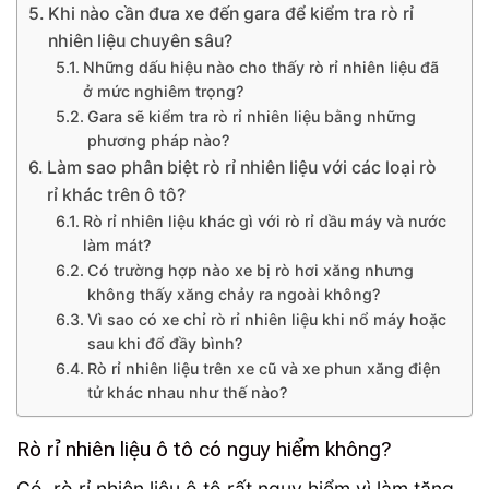
Khi nào cần đưa xe đến gara để kiểm tra rò rỉ
nhiên liệu chuyên sâu?
Những dấu hiệu nào cho thấy rò rỉ nhiên liệu đã
ở mức nghiêm trọng?
Gara sẽ kiểm tra rò rỉ nhiên liệu bằng những
phương pháp nào?
Làm sao phân biệt rò rỉ nhiên liệu với các loại rò
rỉ khác trên ô tô?
Rò rỉ nhiên liệu khác gì với rò rỉ dầu máy và nước
làm mát?
Có trường hợp nào xe bị rò hơi xăng nhưng
không thấy xăng chảy ra ngoài không?
Vì sao có xe chỉ rò rỉ nhiên liệu khi nổ máy hoặc
sau khi đổ đầy bình?
Rò rỉ nhiên liệu trên xe cũ và xe phun xăng điện
tử khác nhau như thế nào?
Rò rỉ nhiên liệu ô tô có nguy hiểm không?
Có, rò rỉ nhiên liệu ô tô rất nguy hiểm vì làm tăng