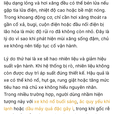
liệu dạng lỏng và hơi xăng đều có thể bén lửa nếu
gặp tia lửa điện, nhiệt độ cao hoặc bề mặt nóng.
Trong khoang động cơ, chỉ cần hơi xăng thoát ra
gần cổ xả, bugi, cuộn điện hoặc đầu nối điện bị
lão hóa là mức độ rủi ro đã không còn nhỏ. Đây là
lý do vì sao khi phát hiện mùi xăng sống đậm, chủ
xe không nên tiếp tục cố vận hành.
Lý do thứ hai là xe sẽ hao nhiên liệu và giảm hiệu
suất vận hành. Khi hệ thống bị rò, nhiên liệu không
còn được duy trì áp suất đúng thiết kế. Hậu quả là
xe có thể khó nổ, hụt ga, rung giật hoặc tăng mức
tiêu hao mà chủ xe không hiểu nguyên nhân.
Trong nhiều trường hợp, người dùng nhầm hiện
tượng này với
xe khó nổ buổi sáng
,
ắc quy yếu khi
lạnh
hoặc
dầu máy quá đặc gây ì
, trong khi gốc rễ