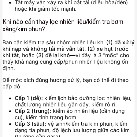
Tắt máy vẫn xảy ra khi bật tải (điều hòa/đèn)
hoặc khi giảm tốc mạnh.
Khi nào cần thay lọc nhiên liệu/kiểm tra bơm
xăng/kim phun?
Bạn cần kiểm tra sâu nhóm nhiên liệu khi
(1) đã xử lý
khí nạp và không tải mà vẫn tắt
,
(2) xe hụt trước
khi tắt
, hoặc
(3) đề lại khó
—vì đây là 3 “mốc” cho
thấy khả năng cung cấp/phun nhiên liệu không ổn
định.
Để móc xích đúng hướng xử lý, bạn có thể đi theo
cấp độ:
Cấp 1 (dễ):
kiểm lịch bảo dưỡng lọc nhiên liệu,
chất lượng nhiên liệu gần đây, kiểm rò rỉ.
Cấp 2 (trung):
kiểm áp nhiên liệu (cần dụng
cụ), kiểm tình trạng bơm.
Cấp 3 (sâu):
vệ sinh/kiểm tra kim phun, kiểm
dạng tia phun, độ lệch lưu lượng giữa các kim
(thường cần gara).