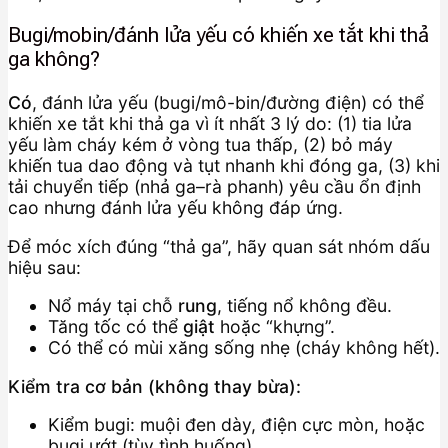
Bugi/mobin/đánh lửa yếu có khiến xe tắt khi thả
ga không?
Có
, đánh lửa yếu (bugi/mô-bin/đường điện) có thể
khiến xe tắt khi thả ga vì ít nhất 3 lý do: (1) tia lửa
yếu làm cháy kém ở vòng tua thấp, (2) bỏ máy
khiến tua dao động và tụt nhanh khi đóng ga, (3) khi
tải chuyển tiếp (nhả ga–rà phanh) yêu cầu ổn định
cao nhưng đánh lửa yếu không đáp ứng.
Để móc xích đúng “thả ga”, hãy quan sát nhóm dấu
hiệu sau:
Nổ máy tại chỗ
rung
, tiếng nổ không đều.
Tăng tốc có thể
giật
hoặc “khựng”.
Có thể có mùi xăng sống nhẹ (cháy không hết).
Kiểm tra cơ bản (không thay bừa):
Kiểm bugi: muội đen dày, điện cực mòn, hoặc
bugi ướt (tùy tình huống).