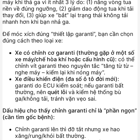
máy khi thả ga vì ít nhất 3 lý do: (1) nâng vòng tua
nền về đúng ngưỡng, (2) giảm dao động tua khi tải
thay đổi, (3) giúp xe “bắt” lại trạng thái không tải
nhanh hơn khi bạn nhả ga.
Để móc xích đúng “thiết lập garanti”, bạn cần chọn
đúng cách theo loại xe:
Xe có chỉnh cơ garanti (thường gặp ở một số
xe máy/chế hòa khí hoặc cấu hình cũ):
có thể
chỉnh vít garanti theo nguyên tắc “tăng từ từ –
nghe máy – kiểm lại khi nóng máy”.
Xe điều khiển điện (đa số ô tô đời mới):
garanti do ECU kiểm soát; nếu garanti bất
thường, nên
quét lỗi
và kiểm hệ thống bù
ga/không tải, tránh vặn vẹo sai.
Dấu hiệu cho thấy chỉnh garanti chỉ là “phần ngọn”
(cần tìm gốc bệnh):
Chỉnh garanti lên thì đỡ tắt nhưng xe hao
xăng/rung/khói bất thường.