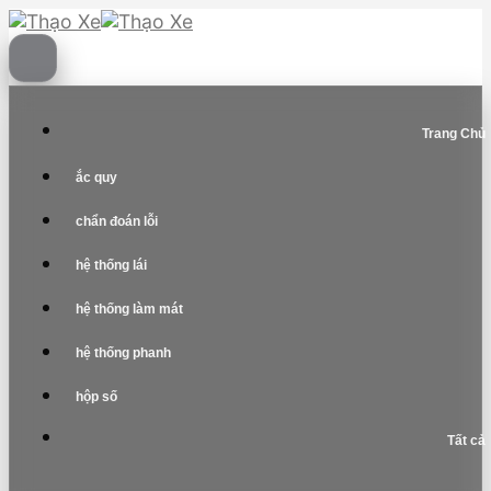
Skip
to
content
Trang Chủ
ắc quy
chẩn đoán lỗi
hệ thống lái
hệ thống làm mát
hệ thống phanh
hộp số
Tất cả