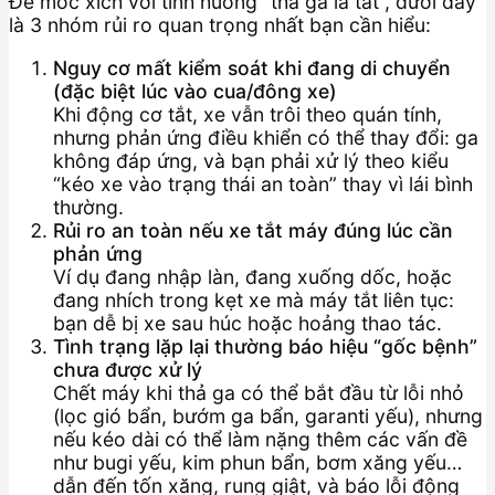
Để móc xích với tình huống “thả ga là tắt”, dưới đây
là 3 nhóm rủi ro quan trọng nhất bạn cần hiểu:
Nguy cơ mất kiểm soát khi đang di chuyển
(đặc biệt lúc vào cua/đông xe)
Khi động cơ tắt, xe vẫn trôi theo quán tính,
nhưng phản ứng điều khiển có thể thay đổi: ga
không đáp ứng, và bạn phải xử lý theo kiểu
“kéo xe vào trạng thái an toàn” thay vì lái bình
thường.
Rủi ro an toàn nếu xe tắt máy đúng lúc cần
phản ứng
Ví dụ đang nhập làn, đang xuống dốc, hoặc
đang nhích trong kẹt xe mà máy tắt liên tục:
bạn dễ bị xe sau húc hoặc hoảng thao tác.
Tình trạng lặp lại thường báo hiệu “gốc bệnh”
chưa được xử lý
Chết máy khi thả ga có thể bắt đầu từ lỗi nhỏ
(lọc gió bẩn, bướm ga bẩn, garanti yếu), nhưng
nếu kéo dài có thể làm nặng thêm các vấn đề
như bugi yếu, kim phun bẩn, bơm xăng yếu…
dẫn đến tốn xăng, rung giật, và báo lỗi động