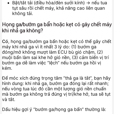
Bật/tắt tải (điều hòa/đèn sưởi kính) → nếu tua
tụt sâu rồi chết máy, khả năng cao liên quan
không tải.
Họng ga/bướm ga bẩn hoặc kẹt có gây chết máy
khi nhả ga không?
Có
, họng ga/bướm ga bẩn hoặc kẹt có thể gây chết
máy khi nhả ga vì ít nhất 3 lý do: (1) bướm ga
đóng/mở không mượt làm ECU bù gió chậm, (2)
muội bẩn làm sai khe hở gió nền, (3) cảm biến vị trí
bướm ga dễ làm việc “lệch” nếu bướm ga hồi vị
kém.
Để móc xích đúng trọng tâm “thả ga là tắt”, bạn hãy
hình dung: khi nhả ga, bướm ga đóng lại rất nhanh;
nếu vòng tua lúc đó cần một lượng gió nền chuẩn
mà bướm ga không trả đúng vị trí/khe hở, tua sẽ tụt
và tắt.
Dấu hiệu gợi ý “bướm ga/họng ga bẩn” thường là: