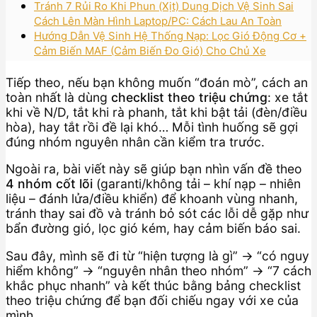
Tránh 7 Rủi Ro Khi Phun (Xịt) Dung Dịch Vệ Sinh Sai
Cách Lên Màn Hình Laptop/PC: Cách Lau An Toàn
Hướng Dẫn Vệ Sinh Hệ Thống Nạp: Lọc Gió Động Cơ +
Cảm Biến MAF (Cảm Biến Đo Gió) Cho Chủ Xe
Tiếp theo, nếu bạn không muốn “đoán mò”, cách an
toàn nhất là dùng
checklist theo triệu chứng
: xe tắt
khi về N/D, tắt khi rà phanh, tắt khi bật tải (đèn/điều
hòa), hay tắt rồi đề lại khó… Mỗi tình huống sẽ gợi
đúng nhóm nguyên nhân cần kiểm tra trước.
Ngoài ra, bài viết này sẽ giúp bạn nhìn vấn đề theo
4 nhóm cốt lõi
(garanti/không tải – khí nạp – nhiên
liệu – đánh lửa/điều khiển) để khoanh vùng nhanh,
tránh thay sai đồ và tránh bỏ sót các lỗi dễ gặp như
bẩn đường gió, lọc gió kém, hay cảm biến báo sai.
Sau đây, mình sẽ đi từ “hiện tượng là gì” → “có nguy
hiểm không” → “nguyên nhân theo nhóm” → “7 cách
khắc phục nhanh” và kết thúc bằng bảng checklist
theo triệu chứng để bạn đối chiếu ngay với xe của
mình.