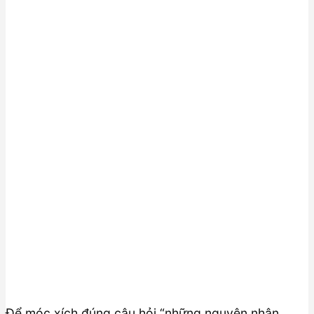
Để móc xích đúng câu hỏi “những nguyên nhân