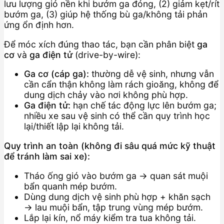
lưu lượng gió nền khi bướm ga đóng, (2) giảm kẹt/rít
bướm ga, (3) giúp hệ thống bù ga/không tải phản
ứng ổn định hơn.
Để móc xích đúng thao tác, bạn cần phân biệt
ga
cơ
và
ga điện tử
(drive-by-wire):
Ga cơ (cáp ga):
thường dễ vệ sinh, nhưng vẫn
cần cẩn thận không làm rách gioăng, không để
dung dịch chảy vào nơi không phù hợp.
Ga điện tử:
hạn chế tác động lực lên bướm ga;
nhiều xe sau vệ sinh có thể cần quy trình học
lại/thiết lập lại không tải.
Quy trình an toàn (không đi sâu quá mức kỹ thuật
để tránh làm sai xe):
Tháo ống gió vào bướm ga → quan sát muội
bẩn quanh mép bướm.
Dùng dung dịch vệ sinh phù hợp + khăn sạch
→ lau muội bẩn, tập trung vùng mép bướm.
Lắp lại kín, nổ máy kiểm tra tua không tải.