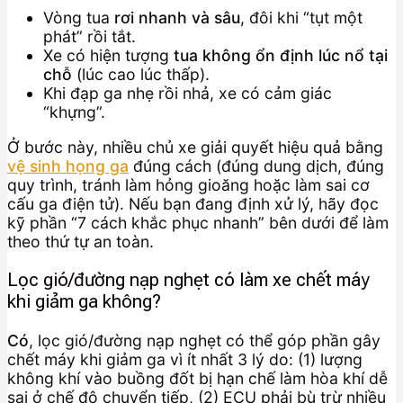
Vòng tua
rơi nhanh và sâu
, đôi khi “tụt một
phát” rồi tắt.
Xe có hiện tượng
tua không ổn định lúc nổ tại
chỗ
(lúc cao lúc thấp).
Khi đạp ga nhẹ rồi nhả, xe có cảm giác
“khựng”.
Ở bước này, nhiều chủ xe giải quyết hiệu quả bằng
vệ sinh họng ga
đúng cách (đúng dung dịch, đúng
quy trình, tránh làm hỏng gioăng hoặc làm sai cơ
cấu ga điện tử). Nếu bạn đang định xử lý, hãy đọc
kỹ phần “7 cách khắc phục nhanh” bên dưới để làm
theo thứ tự an toàn.
Lọc gió/đường nạp nghẹt có làm xe chết máy
khi giảm ga không?
Có
, lọc gió/đường nạp nghẹt có thể góp phần gây
chết máy khi giảm ga vì ít nhất 3 lý do: (1) lượng
không khí vào buồng đốt bị hạn chế làm hòa khí dễ
sai ở chế độ chuyển tiếp, (2) ECU phải bù trừ nhiều