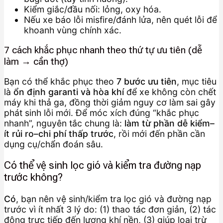
Kiểm giắc/đầu nối: lỏng, oxy hóa.
Nếu xe báo lỗi misfire/đánh lửa, nên quét lỗi để
khoanh vùng chính xác.
7 cách khắc phục nhanh theo thứ tự ưu tiên (dễ
làm → cần thợ)
Bạn có thể khắc phục theo
7 bước ưu tiên
, mục tiêu
là
ổn định garanti và hòa khí
để xe không còn chết
máy khi thả ga, đồng thời giảm nguy cơ làm sai gây
phát sinh lỗi mới. Để móc xích đúng “khắc phục
nhanh”, nguyên tắc chung là:
làm từ phần dễ kiểm–
ít rủi ro–chi phí thấp trước
, rồi mới đến phần cần
dụng cụ/chẩn đoán sâu.
Có thể vệ sinh lọc gió và kiểm tra đường nạp
trước không?
Có
, bạn nên vệ sinh/kiểm tra lọc gió và đường nạp
trước vì ít nhất 3 lý do: (1) thao tác đơn giản, (2) tác
động trực tiếp đến lượng khí nền, (3) giúp loại trừ