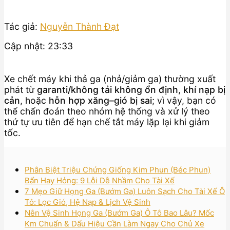
Tác giả:
Nguyễn Thành Đạt
Cập nhật: 23:33
Xe chết máy khi thả ga (nhả/giảm ga) thường xuất
phát từ
garanti/không tải không ổn định
,
khí nạp bị
cản
, hoặc
hỗn hợp xăng–gió bị sai
; vì vậy, bạn có
thể chẩn đoán theo nhóm hệ thống và xử lý theo
thứ tự ưu tiên để hạn chế tắt máy lặp lại khi giảm
tốc.
Phân Biệt Triệu Chứng Giống Kim Phun (Béc Phun)
Bẩn Hay Hỏng: 9 Lỗi Dễ Nhầm Cho Tài Xế
7 Mẹo Giữ Họng Ga (Bướm Ga) Luôn Sạch Cho Tài Xế Ô
Tô: Lọc Gió, Hệ Nạp & Lịch Vệ Sinh
Nên Vệ Sinh Họng Ga (Bướm Ga) Ô Tô Bao Lâu? Mốc
Km Chuẩn & Dấu Hiệu Cần Làm Ngay Cho Chủ Xe