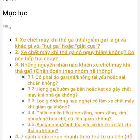
Mục lục
Xe chết máy khi thả ga (nhả/giảm ga) là gì và
khác gì với “hụt ga” hoặc “giật cục”?
Xe chết máy khi thả ga có nguy hiểm không? Có
nên tiếp tục chạy?
Những nguyên nhân nào khiến xe chết máy khi
thả ga? (Chẩn đoán theo nhóm hệ thống)
Có phải do garanti/không tải yếu hoặc sai
chuẩn không?
Họng ga/bướm ga bẩn hoặc kẹt có gây chết
máy khi nhả ga không?
Lọc gió/đường nạp nghẹt có làm xe chết máy
khi giảm ga không?
Thiếu nhiên liệu (lọc xăng, bơm xăng, kim
phun/chế hòa khí) có liên quan không?
Bugi/mobin/đánh lửa yếu có khiến xe tắt khi
thả ga không?
7 cách khắc phục nhanh theo thứ tự ưu tiên (dễ