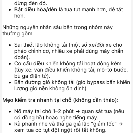
dừng đèn đỏ.
Bật điều hòa/đèn
là tua tụt mạnh hơn, dễ tắt
hơn.
Những nguyên nhân sâu bên trong nhóm này
thường gồm:
Sai thiết lập không tải (một số xe/đời xe cho
phép chỉnh cơ, nhiều xe phải dùng máy chẩn
đoán).
Cơ cấu điều khiển không tải hoạt động kém
(tùy xe: van điều khiển không tải, mô-tơ bước,
bù ga điện tử).
Bẩn đường gió không tải (gió bypass bẩn khiến
lượng gió nền không ổn định).
Mẹo kiểm tra nhanh tại chỗ (không cần tháo):
Nổ máy tại chỗ 1–2 phút → quan sát tua (nếu
có đồng hồ) hoặc nghe tiếng máy.
Rà phanh nhẹ và thả ga giả lập “giảm tốc” →
xem tua có tụt đột ngột rồi tắt không.