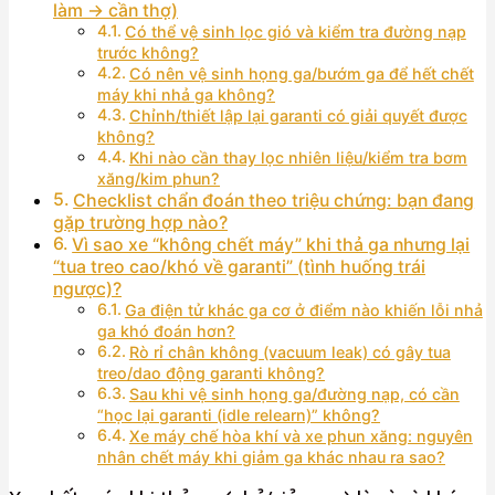
làm → cần thợ)
Có thể vệ sinh lọc gió và kiểm tra đường nạp
trước không?
Có nên vệ sinh họng ga/bướm ga để hết chết
máy khi nhả ga không?
Chỉnh/thiết lập lại garanti có giải quyết được
không?
Khi nào cần thay lọc nhiên liệu/kiểm tra bơm
xăng/kim phun?
Checklist chẩn đoán theo triệu chứng: bạn đang
gặp trường hợp nào?
Vì sao xe “không chết máy” khi thả ga nhưng lại
“tua treo cao/khó về garanti” (tình huống trái
ngược)?
Ga điện tử khác ga cơ ở điểm nào khiến lỗi nhả
ga khó đoán hơn?
Rò rỉ chân không (vacuum leak) có gây tua
treo/dao động garanti không?
Sau khi vệ sinh họng ga/đường nạp, có cần
“học lại garanti (idle relearn)” không?
Xe máy chế hòa khí và xe phun xăng: nguyên
nhân chết máy khi giảm ga khác nhau ra sao?