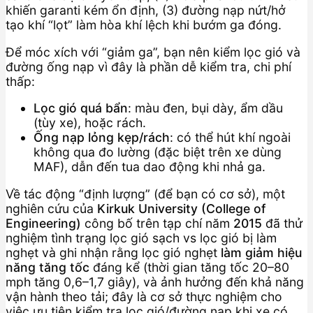
khiến garanti kém ổn định, (3) đường nạp nứt/hở
tạo khí “lọt” làm hòa khí lệch khi bướm ga đóng.
Để móc xích với “giảm ga”, bạn nên kiểm lọc gió và
đường ống nạp vì đây là phần dễ kiểm tra, chi phí
thấp:
Lọc gió quá bẩn
: màu đen, bụi dày, ẩm dầu
(tùy xe), hoặc rách.
Ống nạp lỏng kẹp/rách
: có thể hút khí ngoài
không qua đo lường (đặc biệt trên xe dùng
MAF), dẫn đến tua dao động khi nhả ga.
Về tác động “định lượng” (để bạn có cơ sở), một
nghiên cứu của
Kirkuk University (College of
Engineering)
công bố trên tạp chí năm
2015
đã thử
nghiệm tình trạng lọc gió sạch vs lọc gió bị làm
nghẹt và ghi nhận rằng lọc gió nghẹt
làm giảm hiệu
năng tăng tốc
đáng kể (thời gian tăng tốc 20–80
mph tăng 0,6–1,7 giây), và ảnh hưởng đến khả năng
vận hành theo tải; đây là cơ sở thực nghiệm cho
việc ưu tiên kiểm tra lọc gió/đường nạp khi xe có