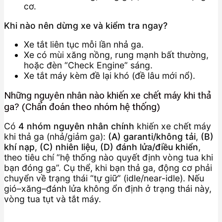
cơ.
Khi nào nên dừng xe và kiểm tra ngay?
Xe tắt liên tục mỗi lần nhả ga.
Xe có mùi xăng nồng, rung mạnh bất thường,
hoặc đèn “Check Engine” sáng.
Xe tắt máy kèm đề lại khó (đề lâu mới nổ).
Những nguyên nhân nào khiến xe chết máy khi thả
ga? (Chẩn đoán theo nhóm hệ thống)
Có
4 nhóm nguyên nhân chính
khiến xe chết máy
khi thả ga (nhả/giảm ga):
(A) garanti/không tải
,
(B)
khí nạp
,
(C) nhiên liệu
,
(D) đánh lửa/điều khiển
,
theo tiêu chí “hệ thống nào quyết định vòng tua khi
bạn đóng ga”. Cụ thể, khi bạn thả ga, động cơ phải
chuyển về trạng thái “tự giữ” (idle/near-idle). Nếu
gió–xăng–đánh lửa không ổn định ở trạng thái này,
vòng tua tụt và tắt máy.