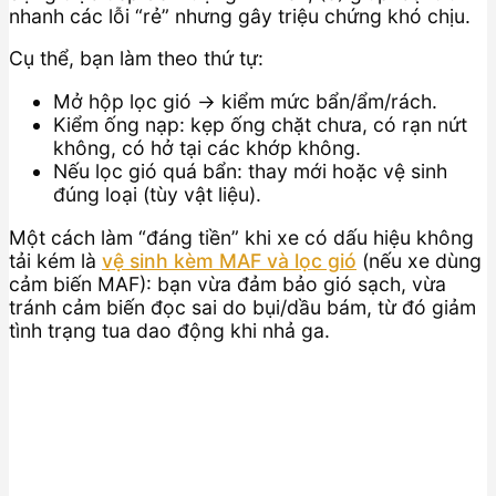
nhanh các lỗi “rẻ” nhưng gây triệu chứng khó chịu.
Cụ thể, bạn làm theo thứ tự:
Mở hộp lọc gió → kiểm mức bẩn/ẩm/rách.
Kiểm ống nạp: kẹp ống chặt chưa, có rạn nứt
không, có hở tại các khớp không.
Nếu lọc gió quá bẩn: thay mới hoặc vệ sinh
đúng loại (tùy vật liệu).
Một cách làm “đáng tiền” khi xe có dấu hiệu không
tải kém là
vệ sinh kèm MAF và lọc gió
(nếu xe dùng
cảm biến MAF): bạn vừa đảm bảo gió sạch, vừa
tránh cảm biến đọc sai do bụi/dầu bám, từ đó giảm
tình trạng tua dao động khi nhả ga.