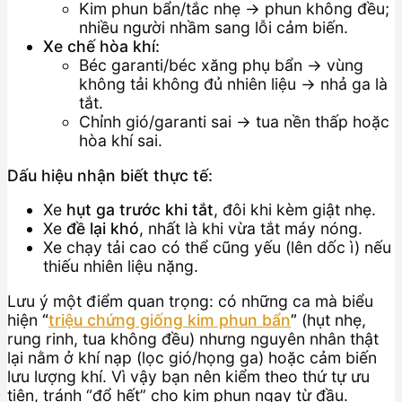
Kim phun bẩn/tắc nhẹ → phun không đều;
nhiều người nhầm sang lỗi cảm biến.
Xe chế hòa khí:
Béc garanti/béc xăng phụ bẩn → vùng
không tải không đủ nhiên liệu → nhả ga là
tắt.
Chỉnh gió/garanti sai → tua nền thấp hoặc
hòa khí sai.
Dấu hiệu nhận biết thực tế:
Xe
hụt ga trước khi tắt
, đôi khi kèm giật nhẹ.
Xe
đề lại khó
, nhất là khi vừa tắt máy nóng.
Xe chạy tải cao có thể cũng yếu (lên dốc ì) nếu
thiếu nhiên liệu nặng.
Lưu ý một điểm quan trọng: có những ca mà biểu
hiện
“
triệu chứng giống kim phun bẩn
”
(hụt nhẹ,
rung rinh, tua không đều) nhưng nguyên nhân thật
lại nằm ở khí nạp (lọc gió/họng ga) hoặc cảm biến
lưu lượng khí. Vì vậy bạn nên kiểm theo thứ tự ưu
tiên, tránh “đổ hết” cho kim phun ngay từ đầu.