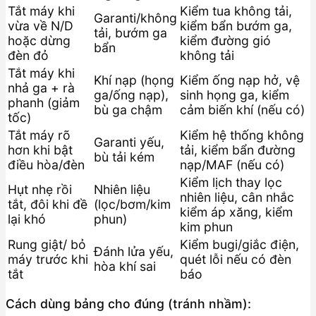
Tắt máy khi
Kiểm tua không tải,
Garanti/không
vừa về N/D
kiểm bẩn bướm ga,
tải, bướm ga
hoặc dừng
kiểm đường gió
bẩn
đèn đỏ
không tải
Tắt máy khi
Khí nạp (họng
Kiểm ống nạp hở, vệ
nhả ga + rà
ga/ống nạp),
sinh họng ga, kiểm
phanh (giảm
bù ga chậm
cảm biến khí (nếu có)
tốc)
Tắt máy rõ
Kiểm hệ thống không
Garanti yếu,
hơn khi bật
tải, kiểm bẩn đường
bù tải kém
điều hòa/đèn
nạp/MAF (nếu có)
Kiểm lịch thay lọc
Hụt nhẹ rồi
Nhiên liệu
nhiên liệu, cân nhắc
tắt, đôi khi đề
(lọc/bơm/kim
kiểm áp xăng, kiểm
lại khó
phun)
kim phun
Rung giật/ bỏ
Kiểm bugi/giắc điện,
Đánh lửa yếu,
máy trước khi
quét lỗi nếu có đèn
hòa khí sai
tắt
báo
Cách dùng bảng cho đúng (tránh nhầm):