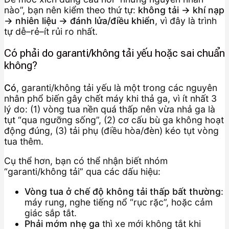
nào”, bạn nên kiểm theo thứ tự:
không tải → khí nạp
→ nhiên liệu → đánh lửa/điều khiển
, vì đây là trình
tự dễ–rẻ–ít rủi ro nhất.
Có phải do garanti/không tải yếu hoặc sai chuẩn
không?
Có
, garanti/không tải yếu là một trong các nguyên
nhân phổ biến gây chết máy khi thả ga, vì ít nhất 3
lý do: (1) vòng tua nền quá thấp nên vừa nhả ga là
tụt “qua ngưỡng sống”, (2) cơ cấu bù ga không hoạt
động đúng, (3) tải phụ (điều hòa/đèn) kéo tụt vòng
tua thêm.
Cụ thể hơn, bạn có thể nhận biết nhóm
“garanti/không tải” qua các dấu hiệu:
Vòng tua ở chế độ không tải thấp bất thường
:
máy rung, nghe tiếng nổ “rục rặc”, hoặc cảm
giác sắp tắt.
Phải mớm nhẹ ga
thì xe mới không tắt khi