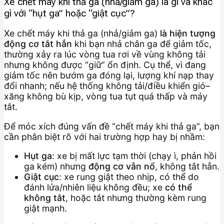
Xe chết máy khi thả ga (nhả/giảm ga) là gì và khác
gì với “hụt ga” hoặc “giật cục”?
Xe chết máy khi thả ga (nhả/giảm ga)
là hiện tượng
động cơ tắt hẳn
khi bạn nhả chân ga để giảm tốc,
thường xảy ra lúc vòng tua rơi về vùng không tải
nhưng không được “giữ” ổn định. Cụ thể, vì đang
giảm tốc nên bướm ga đóng lại, lượng khí nạp thay
đổi nhanh; nếu hệ thống không tải/điều khiển gió–
xăng không bù kịp, vòng tua tụt quá thấp và máy
tắt.
Để móc xích đúng vấn đề “chết máy khi thả ga”, bạn
cần phân biệt rõ với hai trường hợp hay bị nhầm:
Hụt ga
: xe bị mất lực tạm thời (chạy ì, phản hồi
ga kém) nhưng
động cơ vẫn nổ
, không tắt hẳn.
Giật cục
: xe rung giật theo nhịp, có thể do
đánh lửa/nhiên liệu không đều; xe
có thể
không tắt
, hoặc tắt nhưng thường kèm rung
giật mạnh.