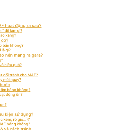
AF hoạt động ra sao?
í” để làm gì?
 hao xăng?
 cơ?
ió bẩn không?
là gì?
nào nên mang ra gara?
g?
 và hiệu quả?
t đối tránh cho MAF?
hay mới ngay?
 bước
 tăm bông không?
hoạt động ổn?
hơn?
iều kiện sử dụng?
ọc kém, rò gió…)?
o MAF hỏng không?
ió và cách tránh