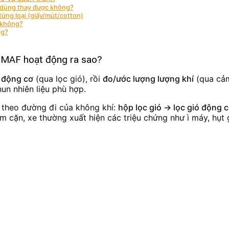
, dùng thay được không?
từng loại (giấy/mút/cotton)
 không?
ng?
ến MAF hoạt động ra sao?
 động cơ
(qua lọc gió), rồi
đo/ước lượng lượng khí
(qua cảm
n nhiên liệu phù hợp.
i theo đường đi của không khí:
hộp lọc gió → lọc gió động
m cặn, xe thường xuất hiện các triệu chứng như ì máy, hụt g