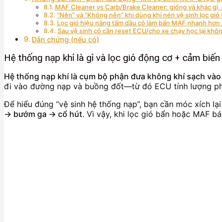
MAF Cleaner vs Carb/Brake Cleaner: giống và khác gì
“Nên” và “Không nên” khi dùng khí nén vệ sinh lọc gió 
Lọc gió hiệu năng tẩm dầu có làm bẩn MAF nhanh hơn
Sau vệ sinh có cần reset ECU/cho xe chạy học lại khô
Dẫn chứng (nếu có)
Hệ thống nạp khí là gì và lọc gió động cơ + cảm bi
Hệ thống nạp khí là cụm bộ phận đưa không khí sạch vào
đi vào đường nạp và buồng đốt—từ đó ECU tính lượng phu
Để hiểu đúng “vệ sinh hệ thống nạp”, bạn cần móc xích lạ
→ bướm ga → cổ hút
. Vì vậy, khi lọc gió bẩn hoặc MAF bá