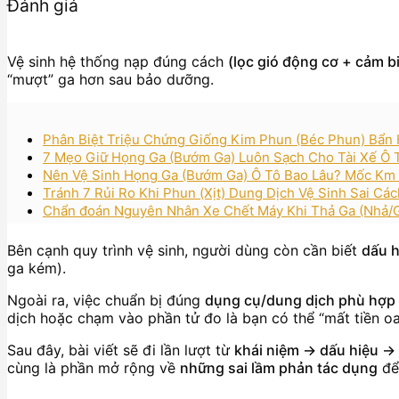
Đánh giá
Vệ sinh hệ thống nạp đúng cách
(lọc gió động cơ + cảm b
“mượt” ga hơn sau bảo dưỡng.
Phân Biệt Triệu Chứng Giống Kim Phun (Béc Phun) Bẩn 
7 Mẹo Giữ Họng Ga (Bướm Ga) Luôn Sạch Cho Tài Xế Ô Tô
Nên Vệ Sinh Họng Ga (Bướm Ga) Ô Tô Bao Lâu? Mốc Km
Tránh 7 Rủi Ro Khi Phun (Xịt) Dung Dịch Vệ Sinh Sai C
Chẩn đoán Nguyên Nhân Xe Chết Máy Khi Thả Ga (Nhả/
Bên cạnh quy trình vệ sinh, người dùng còn cần biết
dấu h
ga kém).
Ngoài ra, việc chuẩn bị đúng
dụng cụ/dung dịch phù hợp
dịch hoặc chạm vào phần tử đo là bạn có thể “mất tiền o
Sau đây, bài viết sẽ đi lần lượt từ
khái niệm → dấu hiệu → 
cùng là phần mở rộng về
những sai lầm phản tác dụng
để