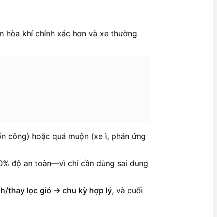
n hòa khí chính xác hơn và xe thường
ốn công) hoặc quá muộn (xe ì, phản ứng
0% độ an toàn—vì chỉ cần dùng sai dung
h/thay lọc gió → chu kỳ hợp lý
, và cuối