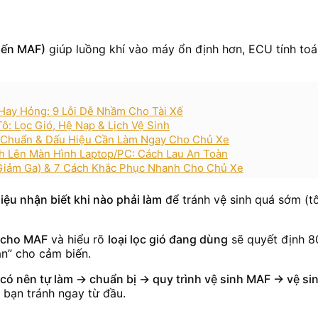
iến MAF)
giúp luồng khí vào máy ổn định hơn, ECU tính toá
Hay Hỏng: 9 Lỗi Dễ Nhầm Cho Tài Xế
: Lọc Gió, Hệ Nạp & Lịch Vệ Sinh
 Chuẩn & Dấu Hiệu Cần Làm Ngay Cho Chủ Xe
ách Lên Màn Hình Laptop/PC: Cách Lau An Toàn
Giảm Ga) & 7 Cách Khắc Phục Nhanh Cho Chủ Xe
iệu nhận biết khi nào phải làm
để tránh vệ sinh quá sớm (t
 cho MAF
và hiểu rõ
loại lọc gió đang dùng
sẽ quyết định 8
an” cho cảm biến.
có nên tự làm → chuẩn bị → quy trình vệ sinh MAF → vệ sin
 bạn tránh ngay từ đầu.