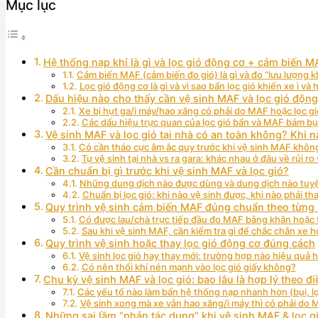
Mục lục
Hệ thống nạp khí là gì và lọc gió động cơ + cảm biến M
Cảm biến MAF (cảm biến đo gió) là gì và đo “lưu lượng kh
Lọc gió động cơ là gì và vì sao bẩn lọc gió khiến xe ì và
Dấu hiệu nào cho thấy cần vệ sinh MAF và lọc gió động
Xe bị hụt ga/ì máy/hao xăng có phải do MAF hoặc lọc g
Các dấu hiệu trực quan của lọc gió bẩn và MAF bám bụi 
Vệ sinh MAF và lọc gió tại nhà có an toàn không? Khi 
Có cần tháo cực âm ắc quy trước khi vệ sinh MAF khôn
Tự vệ sinh tại nhà vs ra gara: khác nhau ở đâu về rủi ro
Cần chuẩn bị gì trước khi vệ sinh MAF và lọc gió?
Những dung dịch nào được dùng và dung dịch nào tuyệ
Chuẩn bị lọc gió: khi nào vệ sinh được, khi nào phải t
Quy trình vệ sinh cảm biến MAF đúng chuẩn theo từng
Có được lau/chà trực tiếp đầu đo MAF bằng khăn hoặc
Sau khi vệ sinh MAF, cần kiểm tra gì để chắc chắn xe 
Quy trình vệ sinh hoặc thay lọc gió động cơ đúng cách
Vệ sinh lọc gió hay thay mới: trường hợp nào hiệu quả 
Có nên thổi khí nén mạnh vào lọc gió giấy không?
Chu kỳ vệ sinh MAF và lọc gió: bao lâu là hợp lý theo đ
Các yếu tố nào làm bẩn hệ thống nạp nhanh hơn (bụi, l
Vệ sinh xong mà xe vẫn hao xăng/ì máy thì có phải d
Những sai lầm “phản tác dụng” khi vệ sinh MAF & lọc g