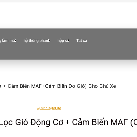
g làm mát
hệ thống phanh
hộp số
Tất cả
ơ + Cảm Biến MAF (Cảm Biến Đo Gió) Cho Chủ Xe
vệ sinh họng ga
Lọc Gió Động Cơ + Cảm Biến MAF (