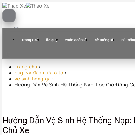
Skip
to
content
Trang Chủ
ắc quy
chẩn đoán lỗi
hệ thống lái
hệ thốn
Trang chủ
›
bugi và đánh lửa ô tô
›
vệ sinh họng ga
›
Hướng Dẫn Vệ Sinh Hệ Thống Nạp: Lọc Gió Động C
Hướng Dẫn Vệ Sinh Hệ Thống Nạp: 
Chủ Xe