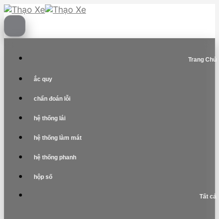
Skip
to
content
Trang Chủ
ắc quy
chẩn đoán lỗi
hệ thống lái
hệ thống làm mát
hệ thống phanh
hộp số
Tất cả