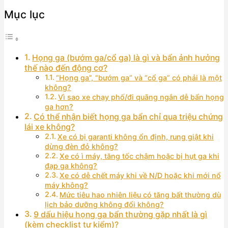
Mục lục
Họng ga (bướm ga/cổ ga) là gì và bẩn ảnh hưởng
thế nào đến động cơ?
“Họng ga”, “bướm ga” và “cổ ga” có phải là một
không?
Vì sao xe chạy phố/đi quãng ngắn dễ bẩn họng
ga hơn?
Có thể nhận biết họng ga bẩn chỉ qua triệu chứng
lái xe không?
Xe có bị garanti không ổn định, rung giật khi
dừng đèn đỏ không?
Xe có ì máy, tăng tốc chậm hoặc bị hụt ga khi
đạp ga không?
Xe có dễ chết máy khi về N/D hoặc khi mới nổ
máy không?
Mức tiêu hao nhiên liệu có tăng bất thường dù
lịch bảo dưỡng không đổi không?
9 dấu hiệu họng ga bẩn thường gặp nhất là gì
(kèm checklist tự kiểm)?