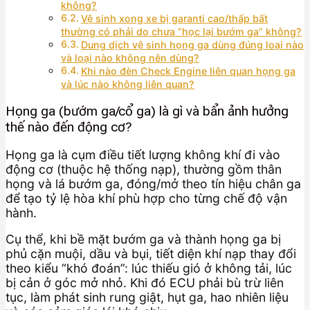
không?
Vệ sinh xong xe bị garanti cao/thấp bất
thường có phải do chưa “học lại bướm ga” không?
Dung dịch vệ sinh họng ga dùng đúng loại nào
và loại nào không nên dùng?
Khi nào đèn Check Engine liên quan họng ga
và lúc nào không liên quan?
Họng ga (bướm ga/cổ ga) là gì và bẩn ảnh hưởng
thế nào đến động cơ?
Họng ga là cụm điều tiết lượng không khí đi vào
động cơ (thuộc hệ thống nạp), thường gồm thân
họng và lá bướm ga, đóng/mở theo tín hiệu chân ga
để tạo tỷ lệ hòa khí phù hợp cho từng chế độ vận
hành.
Cụ thể, khi bề mặt bướm ga và thành họng ga bị
phủ cặn muội, dầu và bụi, tiết diện khí nạp thay đổi
theo kiểu “khó đoán”: lúc thiếu gió ở không tải, lúc
bị cản ở góc mở nhỏ. Khi đó ECU phải bù trừ liên
tục, làm phát sinh rung giật, hụt ga, hao nhiên liệu