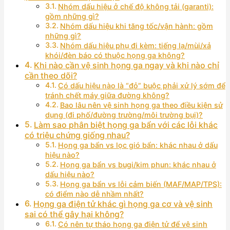
Nhóm dấu hiệu ở chế độ không tải (garanti):
gồm những gì?
Nhóm dấu hiệu khi tăng tốc/vận hành: gồm
những gì?
Nhóm dấu hiệu phụ đi kèm: tiếng lạ/mùi/xả
khói/đèn báo có thuộc họng ga không?
Khi nào cần vệ sinh họng ga ngay và khi nào chỉ
cần theo dõi?
Có dấu hiệu nào là “đỏ” buộc phải xử lý sớm để
tránh chết máy giữa đường không?
Bao lâu nên vệ sinh họng ga theo điều kiện sử
dụng (đi phố/đường trường/môi trường bụi)?
Làm sao phân biệt họng ga bẩn với các lỗi khác
có triệu chứng giống nhau?
Họng ga bẩn vs lọc gió bẩn: khác nhau ở dấu
hiệu nào?
Họng ga bẩn vs bugi/kim phun: khác nhau ở
dấu hiệu nào?
Họng ga bẩn vs lỗi cảm biến (MAF/MAP/TPS):
có điểm nào dễ nhầm nhất?
Họng ga điện tử khác gì họng ga cơ và vệ sinh
sai có thể gây hại không?
Có nên tự tháo họng ga điện tử để vệ sinh