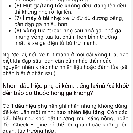
(6) Hụt ga/tăng tốc không đều:
đang lên đều
thì khựng nhẹ rồi lại lên.
(7) Ì máy ở tải nhẹ:
xe lừ đừ dù đường bằng,
cần đạp ga nhiều hơn.
(8) Vòng tua “treo” nhẹ sau nhả ga:
nhả ga
nhưng vòng tua tụt chậm hơn bình thường,
nhất là xe ga điện tử bù trừ mạnh.
Ngược lại, nếu xe hụt mạnh ở mọi dải vòng tua, đặc
biệt khi đạp sâu, bạn cần cân nhắc thêm các
nguyên nhân khác như nhiên liệu hoặc đánh lửa (sẽ
phân biệt ở phần sau).
Nhóm dấu hiệu phụ đi kèm: tiếng lạ/mùi/xả khói/
đèn báo có thuộc họng ga không?
Có
1 dấu hiệu phụ
nên ghi nhận nhưng không dùng
để kết luận một mình:
hao nhiên liệu tăng
. Còn các
dấu hiệu như khói bất thường, mùi xăng nồng, hoặc
đèn Check Engine có thể liên quan hoặc không liên
quan, tùy trường hợp.