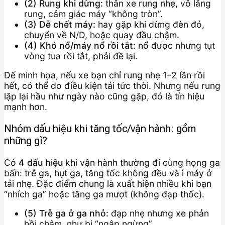
(2) Rung khi dừng:
thân xe rung nhẹ, vô lăng
rung, cảm giác máy “không tròn”.
(3) Dễ chết máy:
hay gặp khi dừng đèn đỏ,
chuyển về N/D, hoặc quay đầu chậm.
(4) Khó nổ/máy nổ rồi tắt:
nổ được nhưng tụt
vòng tua rồi tắt, phải đề lại.
Để minh họa, nếu xe bạn chỉ rung nhẹ 1–2 lần rồi
hết, có thể do điều kiện tải tức thời. Nhưng nếu rung
lặp lại hầu như ngày nào cũng gặp, đó là tín hiệu
mạnh hơn.
Nhóm dấu hiệu khi tăng tốc/vận hành: gồm
những gì?
Có
4 dấu hiệu
khi vận hành thường đi cùng họng ga
bẩn: trễ ga, hụt ga, tăng tốc không đều và ì máy ở
tải nhẹ. Đặc điểm chung là xuất hiện nhiều khi bạn
“nhích ga” hoặc tăng ga mượt (không đạp thốc).
(5) Trễ ga ở ga nhỏ:
đạp nhẹ nhưng xe phản
hồi chậm, như bị “ngập ngừng”.