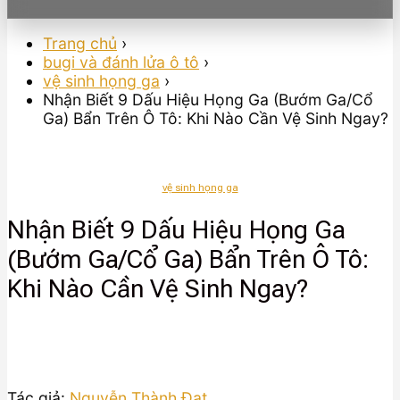
Trang chủ
›
bugi và đánh lửa ô tô
›
vệ sinh họng ga
›
Nhận Biết 9 Dấu Hiệu Họng Ga (Bướm Ga/Cổ
Ga) Bẩn Trên Ô Tô: Khi Nào Cần Vệ Sinh Ngay?
vệ sinh họng ga
Nhận Biết 9 Dấu Hiệu Họng Ga
(Bướm Ga/Cổ Ga) Bẩn Trên Ô Tô:
Khi Nào Cần Vệ Sinh Ngay?
Tác giả:
Nguyễn Thành Đạt