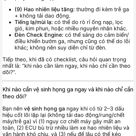
(9) Hao nhiên liệu tăng:
thường đi kèm trễ ga
+ không tải dao động.
Tiếng lạ/mùi lạ:
có thể do rò rỉ ống nạp, lọc
gió, kim phun, hoặc nhiều nguyên nhân khác.
Đèn Check Engine:
có thể sáng do cảm biến/
điều khiển bướm ga, nhưng cũng có thể do lỗi
khác; không nên suy diễn chỉ từ đèn.
Tiếp theo, khi đã có checklist, câu hỏi quan trọng
nhất là: “khi nào cần làm ngay, khi nào chỉ cần theo
dõi?”.
Khi nào cần vệ sinh họng ga ngay và khi nào chỉ cần
theo dõi?
Bạn nên
vệ sinh họng ga
ngay khi có từ 2–3 dấu
hiệu cốt lõi lặp lại (không tải dao động/rung/chết
máy/trễ ga) vì (1) nguy cơ chết máy gây mất an
toàn, (2) ECU bù trừ nhiều làm xe hao nhiên liệu và
vận hành khó chịu, và (3) nếu để lâu có thể kéo