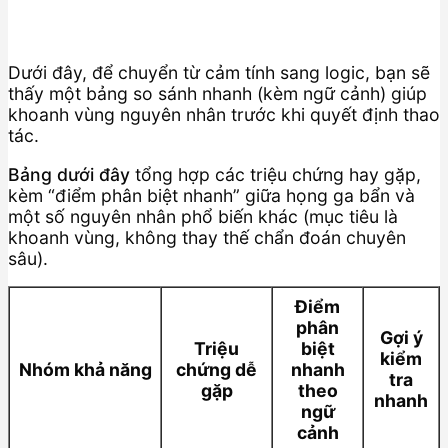
Dưới đây, để chuyển từ cảm tính sang logic, bạn sẽ
thấy một bảng so sánh nhanh (kèm ngữ cảnh) giúp
khoanh vùng nguyên nhân trước khi quyết định thao
tác.
Bảng dưới đây
tổng hợp các triệu chứng hay gặp,
kèm “điểm phân biệt nhanh” giữa họng ga bẩn và
một số nguyên nhân phổ biến khác (mục tiêu là
khoanh vùng, không thay thế chẩn đoán chuyên
sâu).
Điểm
phân
Gợi ý
Triệu
biệt
kiểm
Nhóm khả năng
chứng dễ
nhanh
tra
gặp
theo
nhanh
ngữ
cảnh