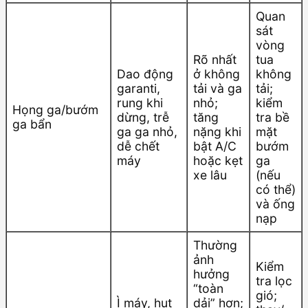
Quan
sát
vòng
Rõ nhất
tua
Dao động
ở không
không
garanti,
tải và ga
tải;
rung khi
nhỏ;
kiểm
Họng ga/bướm
dừng, trễ
tăng
tra bề
ga bẩn
ga ga nhỏ,
nặng khi
mặt
dễ chết
bật A/C
bướm
máy
hoặc kẹt
ga
xe lâu
(nếu
có thể)
và ống
nạp
Thường
ảnh
Kiểm
hưởng
tra lọc
“toàn
gió;
Ì máy, hụt
dải” hơn;