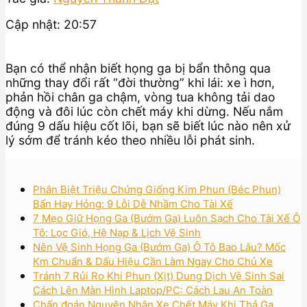
Cập nhật: 20:57
Bạn có thể nhận biết họng ga bị bẩn thông qua
những thay đổi rất “đời thường” khi lái: xe ì hơn,
phản hồi chân ga chậm, vòng tua không tải dao
động và đôi lúc còn chết máy khi dừng. Nếu nắm
đúng 9 dấu hiệu cốt lõi, bạn sẽ biết lúc nào nên xử
lý sớm để tránh kéo theo nhiều lỗi phát sinh.
Phân Biệt Triệu Chứng Giống Kim Phun (Béc Phun)
Bẩn Hay Hỏng: 9 Lỗi Dễ Nhầm Cho Tài Xế
7 Mẹo Giữ Họng Ga (Bướm Ga) Luôn Sạch Cho Tài Xế Ô
Tô: Lọc Gió, Hệ Nạp & Lịch Vệ Sinh
Nên Vệ Sinh Họng Ga (Bướm Ga) Ô Tô Bao Lâu? Mốc
Km Chuẩn & Dấu Hiệu Cần Làm Ngay Cho Chủ Xe
Tránh 7 Rủi Ro Khi Phun (Xịt) Dung Dịch Vệ Sinh Sai
Cách Lên Màn Hình Laptop/PC: Cách Lau An Toàn
Chẩn đoán Nguyên Nhân Xe Chết Máy Khi Thả Ga