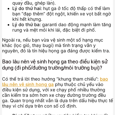
quay đầu, ghép làn).
Lý do thứ hai:
hụt ga ở tốc độ thấp có thể làm
bạn “đạp thêm” đột ngột, khiến xe vọt bất ngờ
khi hết khựng.
Lý do thứ ba:
garanti dao động mạnh làm tăng
rung và mệt mỏi khi lái, đặc biệt đi phố.
Ngoài ra, nếu bạn vừa vệ sinh một số hạng mục
khác (lọc gió, thay bugi) mà tình trạng vẫn y
nguyên, đó là tín hiệu họng ga đáng được kiểm tra.
Bao lâu nên vệ sinh họng ga theo điều kiện sử
dụng (đi phố/đường trường/môi trường bụi)?
Có thể trả lời theo hướng “khung tham chiếu”:
bao
lâu nên vệ sinh họng ga
phụ thuộc chủ yếu vào
điều kiện sử dụng, với xe chạy phố nhiều thường
cần kiểm tra sớm hơn xe chạy đường trường đều
ga. Quan trọng nhất vẫn là dựa trên dấu hiệu thực tế
thay vì chỉ dựa trên con số cố định.