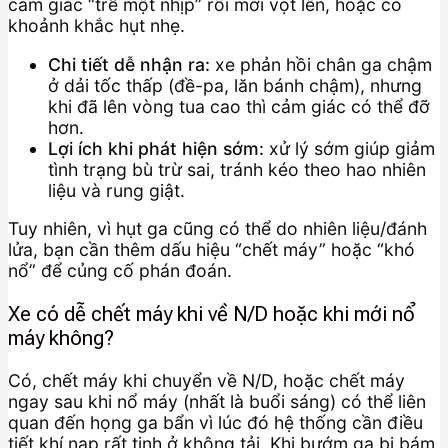
cảm giác “trễ một nhịp” rồi mới vọt lên, hoặc có
khoảnh khắc hụt nhẹ.
Chi tiết dễ nhận ra:
xe phản hồi chân ga chậm
ở dải tốc thấp (đề-pa, lăn bánh chậm), nhưng
khi đã lên vòng tua cao thì cảm giác có thể đỡ
hơn.
Lợi ích khi phát hiện sớm:
xử lý sớm giúp giảm
tình trạng bù trừ sai, tránh kéo theo hao nhiên
liệu và rung giật.
Tuy nhiên, vì hụt ga cũng có thể do nhiên liệu/đánh
lửa, bạn cần thêm dấu hiệu “chết máy” hoặc “khó
nổ” để củng cố phán đoán.
Xe có dễ chết máy khi về N/D hoặc khi mới nổ
máy không?
Có, chết máy khi chuyển về N/D, hoặc chết máy
ngay sau khi nổ máy (nhất là buổi sáng) có thể liên
quan đến họng ga bẩn vì lúc đó hệ thống cần điều
tiết khí nạp rất tinh ở không tải. Khi bướm ga bị bám