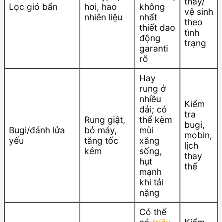
thay/
Lọc gió bẩn
hơi, hao
không
vệ sinh
nhiên liệu
nhất
theo
thiết dao
tình
động
trạng
garanti
rõ
Hay
rung ở
nhiều
Kiểm
dải; có
tra
Rung giật,
thể kèm
bugi,
Bugi/đánh lửa
bỏ máy,
mùi
mobin,
yếu
tăng tốc
xăng
lịch
kém
sống,
thay
hụt
thế
mạnh
khi tải
nặng
Có thể