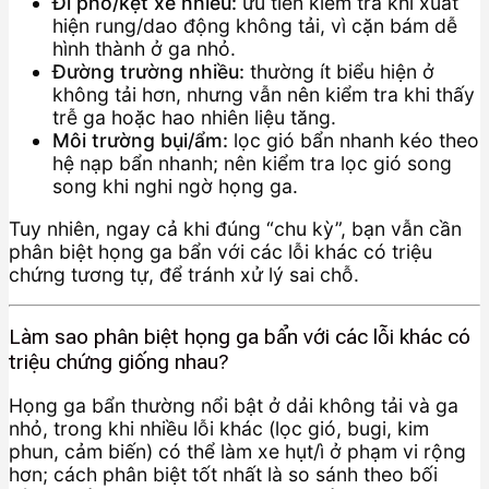
Đi phố/kẹt xe nhiều:
ưu tiên kiểm tra khi xuất
hiện rung/dao động không tải, vì cặn bám dễ
hình thành ở ga nhỏ.
Đường trường nhiều:
thường ít biểu hiện ở
không tải hơn, nhưng vẫn nên kiểm tra khi thấy
trễ ga hoặc hao nhiên liệu tăng.
Môi trường bụi/ẩm:
lọc gió bẩn nhanh kéo theo
hệ nạp bẩn nhanh; nên kiểm tra lọc gió song
song khi nghi ngờ họng ga.
Tuy nhiên, ngay cả khi đúng “chu kỳ”, bạn vẫn cần
phân biệt họng ga bẩn với các lỗi khác có triệu
chứng tương tự, để tránh xử lý sai chỗ.
Làm sao phân biệt họng ga bẩn với các lỗi khác có
triệu chứng giống nhau?
Họng ga bẩn thường nổi bật ở dải không tải và ga
nhỏ, trong khi nhiều lỗi khác (lọc gió, bugi, kim
phun, cảm biến) có thể làm xe hụt/ì ở phạm vi rộng
hơn; cách phân biệt tốt nhất là so sánh theo bối