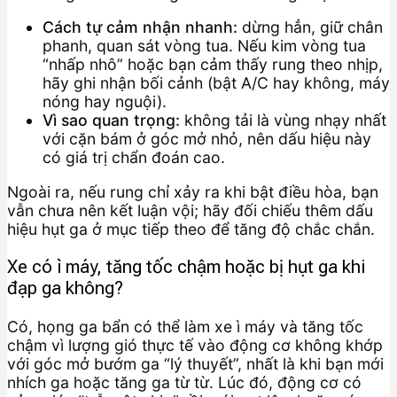
Cách tự cảm nhận nhanh:
dừng hẳn, giữ chân
phanh, quan sát vòng tua. Nếu kim vòng tua
“nhấp nhô” hoặc bạn cảm thấy rung theo nhịp,
hãy ghi nhận bối cảnh (bật A/C hay không, máy
nóng hay nguội).
Vì sao quan trọng:
không tải là vùng nhạy nhất
với cặn bám ở góc mở nhỏ, nên dấu hiệu này
có giá trị chẩn đoán cao.
Ngoài ra, nếu rung chỉ xảy ra khi bật điều hòa, bạn
vẫn chưa nên kết luận vội; hãy đối chiếu thêm dấu
hiệu hụt ga ở mục tiếp theo để tăng độ chắc chắn.
Xe có ì máy, tăng tốc chậm hoặc bị hụt ga khi
đạp ga không?
Có, họng ga bẩn có thể làm xe ì máy và tăng tốc
chậm vì lượng gió thực tế vào động cơ không khớp
với góc mở bướm ga “lý thuyết”, nhất là khi bạn mới
nhích ga hoặc tăng ga từ từ. Lúc đó, động cơ có