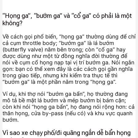
“Họng ga”, “bướm ga” và “cổ ga” có phải là một
không?
Về cách gọi phổ biến, “họng ga” thường dùng để chỉ
cả cụm throttle body; “bướm ga” là lá bướm
(butterfly valve) nằm bên trong; còn “cổ ga” hay
được dùng như một từ đồng nghĩa đời thường để
nói về cụm cổ họng nạp tại vị trí bướm ga. Nói ngắn
gọn: bạn có thể xem đây là các cách gọi gần nghĩa
trong giao tiếp, nhưng khi kiểm tra thực tế thì
“bướm ga” là một phần nằm trong “họng ga”.
Ví dụ, khi thợ nói “bướm ga bẩn”, họ thường đang
mô tả bề mặt lá bướm và mép bướm bị bám cặn;
còn khi nói “họng ga bẩn”, họ đang nói rộng hơn: cả
thân họng, cửa by-pass (nếu có) và khu vực quanh
bướm.
Vì sao xe chạy phố/đi quãng ngắn dễ bẩn họng