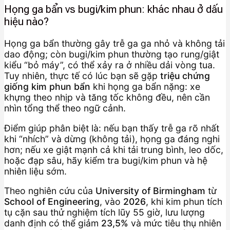
Họng ga bẩn vs bugi/kim phun: khác nhau ở dấu
hiệu nào?
Họng ga bẩn thường gây trễ ga ga nhỏ và không tải
dao động; còn bugi/kim phun thường tạo rung/giật
kiểu “bỏ máy”, có thể xảy ra ở nhiều dải vòng tua.
Tuy nhiên, thực tế có lúc bạn sẽ gặp
triệu chứng
giống kim phun bẩn
khi họng ga bẩn nặng: xe
khựng theo nhịp và tăng tốc không đều, nên cần
nhìn tổng thể theo ngữ cảnh.
Điểm giúp phân biệt là: nếu bạn thấy trễ ga rõ nhất
khi “nhích” và dừng (không tải), họng ga đáng nghi
hơn; nếu xe giật mạnh cả khi tải trung bình, leo dốc,
hoặc đạp sâu, hãy kiểm tra bugi/kim phun và hệ
nhiên liệu sớm.
Theo nghiên cứu của
University of Birmingham
từ
School of Engineering
, vào
2026
, khi kim phun tích
tụ cặn sau thử nghiệm tích lũy 55 giờ, lưu lượng
danh định có thể giảm
23,5%
và mức tiêu thụ nhiên