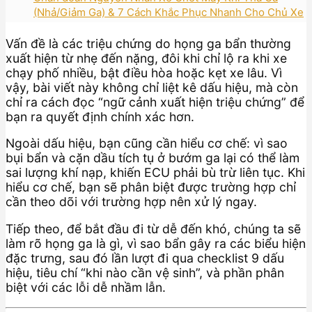
(Nhả/Giảm Ga) & 7 Cách Khắc Phục Nhanh Cho Chủ Xe
Vấn đề là các triệu chứng do họng ga bẩn thường
xuất hiện từ nhẹ đến nặng, đôi khi chỉ lộ ra khi xe
chạy phố nhiều, bật điều hòa hoặc kẹt xe lâu. Vì
vậy, bài viết này không chỉ liệt kê dấu hiệu, mà còn
chỉ ra cách đọc “ngữ cảnh xuất hiện triệu chứng” để
bạn ra quyết định chính xác hơn.
Ngoài dấu hiệu, bạn cũng cần hiểu cơ chế: vì sao
bụi bẩn và cặn dầu tích tụ ở bướm ga lại có thể làm
sai lượng khí nạp, khiến ECU phải bù trừ liên tục. Khi
hiểu cơ chế, bạn sẽ phân biệt được trường hợp chỉ
cần theo dõi với trường hợp nên xử lý ngay.
Tiếp theo, để bắt đầu đi từ dễ đến khó, chúng ta sẽ
làm rõ họng ga là gì, vì sao bẩn gây ra các biểu hiện
đặc trưng, sau đó lần lượt đi qua checklist 9 dấu
hiệu, tiêu chí “khi nào cần vệ sinh”, và phần phân
biệt với các lỗi dễ nhầm lẫn.