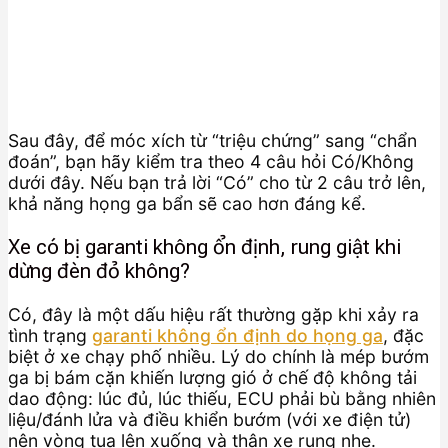
Sau đây, để móc xích từ “triệu chứng” sang “chẩn
đoán”, bạn hãy kiểm tra theo 4 câu hỏi Có/Không
dưới đây. Nếu bạn trả lời “Có” cho từ 2 câu trở lên,
khả năng họng ga bẩn sẽ cao hơn đáng kể.
Xe có bị garanti không ổn định, rung giật khi
dừng đèn đỏ không?
Có, đây là một dấu hiệu rất thường gặp khi xảy ra
tình trạng
garanti không ổn định do họng ga
, đặc
biệt ở xe chạy phố nhiều. Lý do chính là mép bướm
ga bị bám cặn khiến lượng gió ở chế độ không tải
dao động: lúc đủ, lúc thiếu, ECU phải bù bằng nhiên
liệu/đánh lửa và điều khiển bướm (với xe điện tử)
nên vòng tua lên xuống và thân xe rung nhẹ.