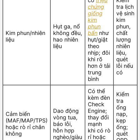
có
triệu
Kiểm
chứng
tra lịch
giống
vệ sinh
kim
kim
Hụt ga, nổ
phun
phun,
Kim phun/nhiên
không đều,
bẩn
như
chất
liệu
hao nhiên
hụt/giật
lượng
liệu
theo
nhiên
nhịp; đôi
liệu,
khi rõ
quét
hơn ở tải
lỗi nếu
trung
có
bình
Có thể
Kiểm
kèm đèn
tra
Check
ống
Dao động
Engine;
Cảm biến
nạp,
vòng tua,
thay đổi
(MAF/MAP/TPS)
kẹp
báo lỗi,
mạnh
hoặc rò rỉ chân
ống;
hỗn hợp
khi có rò
không
quét
nghèo/giàu
rỉ hoặc