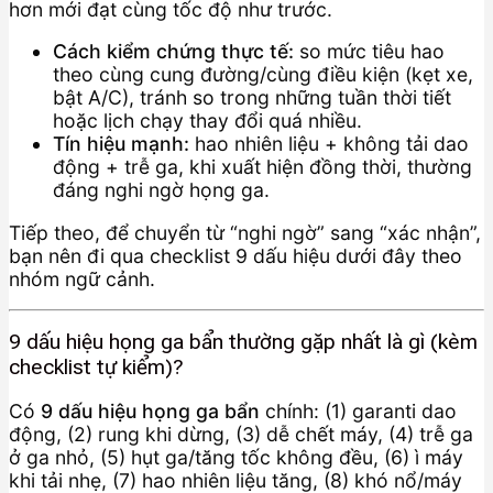
hơn mới đạt cùng tốc độ như trước.
Cách kiểm chứng thực tế:
so mức tiêu hao
theo cùng cung đường/cùng điều kiện (kẹt xe,
bật A/C), tránh so trong những tuần thời tiết
hoặc lịch chạy thay đổi quá nhiều.
Tín hiệu mạnh:
hao nhiên liệu + không tải dao
động + trễ ga, khi xuất hiện đồng thời, thường
đáng nghi ngờ họng ga.
Tiếp theo, để chuyển từ “nghi ngờ” sang “xác nhận”,
bạn nên đi qua checklist 9 dấu hiệu dưới đây theo
nhóm ngữ cảnh.
9 dấu hiệu họng ga bẩn thường gặp nhất là gì (kèm
checklist tự kiểm)?
Có
9 dấu hiệu họng ga bẩn
chính: (1) garanti dao
động, (2) rung khi dừng, (3) dễ chết máy, (4) trễ ga
ở ga nhỏ, (5) hụt ga/tăng tốc không đều, (6) ì máy
khi tải nhẹ, (7) hao nhiên liệu tăng, (8) khó nổ/máy