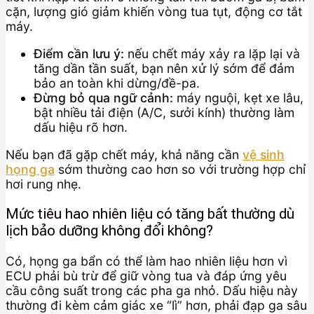
cặn, lượng gió giảm khiến vòng tua tụt, động cơ tắt
máy.
Điểm cần lưu ý:
nếu chết máy xảy ra lặp lại và
tăng dần tần suất, bạn nên xử lý sớm để đảm
bảo an toàn khi dừng/đề-pa.
Đừng bỏ qua ngữ cảnh:
máy nguội, kẹt xe lâu,
bật nhiều tải điện (A/C, sưởi kính) thường làm
dấu hiệu rõ hơn.
Nếu bạn đã gặp chết máy, khả năng cần
vệ sinh
họng ga
sớm thường cao hơn so với trường hợp chỉ
hơi rung nhẹ.
Mức tiêu hao nhiên liệu có tăng bất thường dù
lịch bảo dưỡng không đổi không?
Có, họng ga bẩn có thể làm hao nhiên liệu hơn vì
ECU phải bù trừ để giữ vòng tua và đáp ứng yêu
cầu công suất trong các pha ga nhỏ. Dấu hiệu này
thường đi kèm cảm giác xe “lì” hơn, phải đạp ga sâu