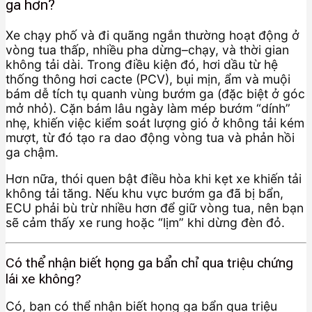
ga hơn?
Xe chạy phố và đi quãng ngắn thường hoạt động ở
vòng tua thấp, nhiều pha dừng–chạy, và thời gian
không tải dài. Trong điều kiện đó, hơi dầu từ hệ
thống thông hơi cacte (PCV), bụi mịn, ẩm và muội
bám dễ tích tụ quanh vùng bướm ga (đặc biệt ở góc
mở nhỏ). Cặn bám lâu ngày làm mép bướm “dính”
nhẹ, khiến việc kiểm soát lượng gió ở không tải kém
mượt, từ đó tạo ra dao động vòng tua và phản hồi
ga chậm.
Hơn nữa, thói quen bật điều hòa khi kẹt xe khiến tải
không tải tăng. Nếu khu vực bướm ga đã bị bẩn,
ECU phải bù trừ nhiều hơn để giữ vòng tua, nên bạn
sẽ cảm thấy xe rung hoặc “lịm” khi dừng đèn đỏ.
Có thể nhận biết họng ga bẩn chỉ qua triệu chứng
lái xe không?
Có, bạn có thể nhận biết họng ga bẩn qua triệu