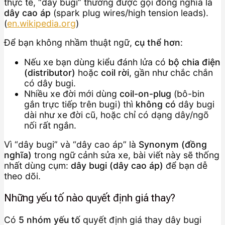
thực tế, “dây bugi” thường được gọi đồng nghĩa là
dây cao áp
(spark plug wires/high tension leads).
(
en.wikipedia.org
)
Để bạn không nhầm thuật ngữ,
cụ thể hơn
:
Nếu xe bạn dùng kiểu đánh lửa có
bộ chia điện
(distributor)
hoặc
coil rời
, gần như chắc chắn
có dây bugi.
Nhiều xe đời mới dùng
coil-on-plug
(bô-bin
gắn trực tiếp trên bugi) thì
không có
dây bugi
dài như xe đời cũ, hoặc chỉ có dạng dây/ngõ
nối rất ngắn.
Vì “dây bugi” và “dây cao áp” là
Synonym (đồng
nghĩa)
trong ngữ cảnh sửa xe, bài viết này sẽ thống
nhất dùng cụm:
dây bugi (dây cao áp)
để bạn dễ
theo dõi.
Những yếu tố nào quyết định giá thay?
Có
5 nhóm yếu tố
quyết định giá thay dây bugi