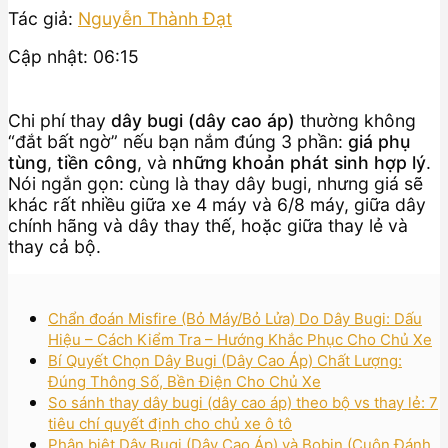
Tác giả:
Nguyễn Thành Đạt
Cập nhật: 06:15
Chi phí thay
dây bugi (dây cao áp)
thường không
“đắt bất ngờ” nếu bạn nắm đúng 3 phần:
giá phụ
tùng
,
tiền công
, và
những khoản phát sinh hợp lý
.
Nói ngắn gọn: cùng là thay dây bugi, nhưng giá sẽ
khác rất nhiều giữa xe 4 máy và 6/8 máy, giữa dây
chính hãng và dây thay thế, hoặc giữa thay lẻ và
thay cả bộ.
Chẩn đoán Misfire (Bỏ Máy/Bỏ Lửa) Do Dây Bugi: Dấu
Hiệu – Cách Kiểm Tra – Hướng Khắc Phục Cho Chủ Xe
Bí Quyết Chọn Dây Bugi (Dây Cao Áp) Chất Lượng:
Đúng Thông Số, Bền Điện Cho Chủ Xe
So sánh thay dây bugi (dây cao áp) theo bộ vs thay lẻ: 7
tiêu chí quyết định cho chủ xe ô tô
Phân biệt Dây Bugi (Dây Cao Áp) và Bobin (Cuộn Đánh