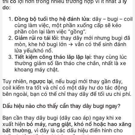
thì
có
lợi hơn trong nhiều trường hợp vì ít nhất
3 lý
do
:
Đồng bộ tuổi thọ hệ đánh lửa
: dây – bugi – coil
cùng làm việc, một phần xuống cấp sẽ kéo
phần còn lại làm việc “gồng”.
Giảm rủi ro tái lỗi
: thay dây mới nhưng bugi đã
mòn, khe hở bugi lớn → vẫn có thể sinh đánh
lửa yếu/khó nổ.
Tiết kiệm công tháo lắp lặp lại
: thay cùng lúc
thường giảm số lần tháo che chắn, nhất là xe
khoang máy chật.
Tuy nhiên,
ngược lại
, nếu bugi mới thay gần đây,
coil kiểm tra tốt và chỉ có một dây hư do tác động
bên ngoài, bạn có thể chỉ thay dây để tối ưu chi phí.
Dấu hiệu nào cho thấy cần thay dây bugi ngay?
Bạn cần thay dây bugi (dây cao áp) ngay khi xe
xuất hiện
bỏ máy, rung giật, khó nổ hoặc hao xăng
bất thường
, vì đây là các dấu hiệu điển hình cho