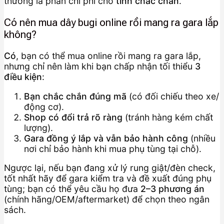
thường là phần chi phí cho
tính chắc chắn
.
Có nên mua dây bugi online rồi mang ra gara lắp
không?
Có
, bạn có thể mua online rồi mang ra gara lắp,
nhưng chỉ nên làm khi bạn chấp nhận tối thiểu
3
điều kiện
:
Bạn chắc chắn đúng mã
(có đối chiếu theo xe/
động cơ).
Shop có đổi trả rõ ràng
(tránh hàng kém chất
lượng).
Gara đồng ý lắp và vẫn bảo hành công
(nhiều
nơi chỉ bảo hành khi mua phụ tùng tại chỗ).
Ngược lại, nếu bạn đang xử lý rung giật/đèn check,
tốt nhất hãy để gara kiểm tra và đề xuất đúng phụ
tùng; bạn có thể yêu cầu họ đưa
2–3 phương án
(chính hãng/OEM/aftermarket) để chọn theo ngân
sách.