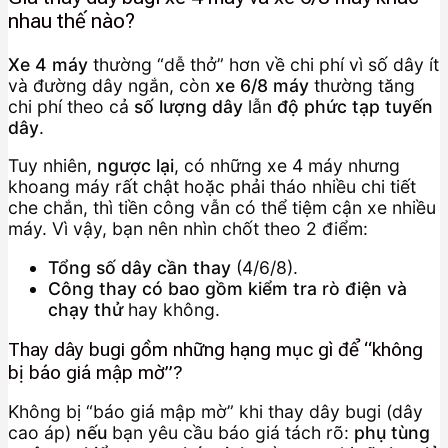
nhau thế nào?
Xe 4 máy
thường “dễ thở” hơn về chi phí vì số dây ít
và đường dây ngắn, còn
xe 6/8 máy
thường tăng
chi phí theo cả
số lượng dây
lẫn
độ phức tạp tuyến
dây
.
Tuy nhiên,
ngược lại
, có những xe 4 máy nhưng
khoang máy rất chật hoặc phải tháo nhiều chi tiết
che chắn, thì tiền công vẫn có thể tiệm cận xe nhiều
máy. Vì vậy, bạn nên nhìn chốt theo 2 điểm:
Tổng số dây cần thay
(4/6/8).
Công thay có bao gồm kiểm tra rò điện và
chạy thử
hay không.
Thay dây bugi gồm những hạng mục gì để “không
bị báo giá mập mờ”?
Không bị “báo giá mập mờ” khi thay dây bugi (dây
cao áp)
nếu
bạn yêu cầu báo giá tách rõ:
phụ tùng