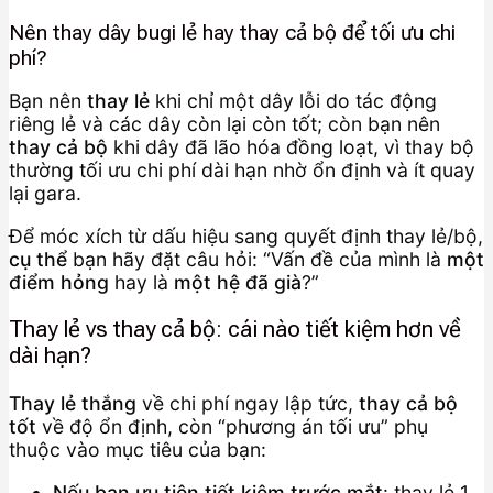
Nên thay dây bugi lẻ hay thay cả bộ để tối ưu chi
phí?
Bạn nên
thay lẻ
khi chỉ một dây lỗi do tác động
riêng lẻ và các dây còn lại còn tốt; còn bạn nên
thay cả bộ
khi dây đã lão hóa đồng loạt, vì thay bộ
thường tối ưu chi phí dài hạn nhờ ổn định và ít quay
lại gara.
Để móc xích từ dấu hiệu sang quyết định thay lẻ/bộ,
cụ thể
bạn hãy đặt câu hỏi: “Vấn đề của mình là
một
điểm hỏng
hay là
một hệ đã già
?”
Thay lẻ vs thay cả bộ: cái nào tiết kiệm hơn về
dài hạn?
Thay lẻ thắng
về chi phí ngay lập tức,
thay cả bộ
tốt
về độ ổn định, còn “phương án tối ưu” phụ
thuộc vào mục tiêu của bạn:
Nếu bạn ưu tiên tiết kiệm trước mắt
: thay lẻ 1