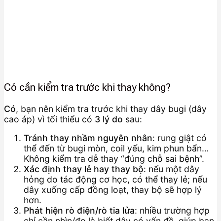
Có cần kiểm tra trước khi thay không?
Có
, bạn nên kiểm tra trước khi thay dây bugi (dây
cao áp) vì tối thiểu có
3 lý do
sau:
Tránh thay nhầm nguyên nhân
: rung giật có
thể đến từ bugi mòn, coil yếu, kim phun bẩn…
Không kiểm tra dễ thay “đúng chỗ sai bệnh”.
Xác định thay lẻ hay thay bộ
: nếu một dây
hỏng do tác động cơ học, có thể thay lẻ; nếu
dây xuống cấp đồng loạt, thay bộ sẽ hợp lý
hơn.
Phát hiện rò điện/rò tia lửa
: nhiều trường hợp
chỉ cần nhìn/đo là biết dây có vấn đề, giúp bạn