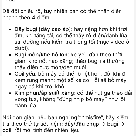
Để đối chiếu rõ,
tuy nhiên
bạn có thể nhận diện
nhanh theo 4 điểm:
Dây bugi (dây cao áp)
: hay nặng hơn khi
trời
ẩm
, khi tăng tải; có thể thấy rò điện/đánh lửa
sai đường nếu kiểm tra trong tối (mục video ở
dưới).
Bugi mòn/khe hở lớn
: xe yếu dần theo thời
gian, khó nổ, hao xăng; tháo bugi ra thường
thấy điện cực mòn/đen muội.
Coil yếu
: bỏ máy có thể rõ rệt hơn, đôi khi đi
kèm rung mạnh; một số xe coil lỗi sẽ bỏ máy
ngay cả khi trời khô.
Kim phun/áp suất xăng
: có thể hụt ga theo dải
vòng tua, không “đúng nhịp bỏ máy” như lỗi
đánh lửa.
Nói đơn giản: nếu bạn nghi ngờ “misfire”, hãy kiểm
tra theo thứ tự tiết kiệm:
dây/đầu chụp → bugi →
coil
, rồi mới tính đến nhiên liệu.