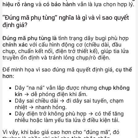
hiệu rõ ràng
và
có bảo hành
vẫn là lựa chọn hợp lý.
“Đúng mã phụ tùng” nghĩa là gì và vì sao quyết
định giá?
Đúng mã phụ tùng là
tình trạng dây bugi phù hợp
chính xác
với cấu hình động cơ (chiều dài, đầu
chụp, chuẩn kết nối, điện trở thiết kế), giúp tia lửa
truyền ổn định và tránh lỏng chụp/rò điện.
Để minh họa vì sao đúng mã quyết định giá,
cụ thể
hơn
:
Dây “na ná” vẫn lắp được nhưng
chụp không
kín
→ dễ phóng điện khi ẩm.
Dây sai chiều dài → đi dây sai tuyến, chạm
nhiệt → nhanh hỏng.
Dây điện trở không phù hợp → có thể tăng
nhiễu hoặc làm yếu tia lửa ở điều kiện tải.
Vì vậy, khi báo giá cao hơn cho “đúng mã”, đó