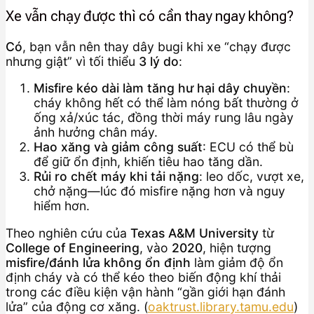
Xe vẫn chạy được thì có cần thay ngay không?
Có
, bạn vẫn nên thay dây bugi khi xe “chạy được
nhưng giật” vì tối thiểu
3 lý do
:
Misfire kéo dài làm tăng hư hại dây chuyền
:
cháy không hết có thể làm nóng bất thường ở
ống xả/xúc tác, đồng thời máy rung lâu ngày
ảnh hưởng chân máy.
Hao xăng và giảm công suất
: ECU có thể bù
để giữ ổn định, khiến tiêu hao tăng dần.
Rủi ro chết máy khi tải nặng
: leo dốc, vượt xe,
chở nặng—lúc đó misfire nặng hơn và nguy
hiểm hơn.
Theo nghiên cứu của
Texas A&M University
từ
College of Engineering
, vào
2020
, hiện tượng
misfire/đánh lửa không ổn định
làm giảm độ ổn
định cháy và có thể kéo theo biến động khí thải
trong các điều kiện vận hành “gần giới hạn đánh
lửa” của động cơ xăng. (
oaktrust.library.tamu.edu
)