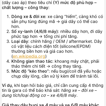
(dây cao áp) theo tiêu chí
(Y) mức độ phù hợp –
chất lượng – công thay
:
Dòng xe & đời xe
: xe càng “hiếm”, càng khó có
sẵn phụ tùng đúng mã → giá dây có thể cao
hơn.
Số xy-lanh (4/6/8 máy)
: nhiều dây hơn, đi dây
phức tạp hơn → tổng chi phí tăng.
Loại dây
: chính hãng / OEM / aftermarket. Dây
có vật liệu cách điện tốt (silicone/EPDM)
thường bền hơn và giá cao hơn.
(
en.wikipedia.org
)
Không gian thao tác
: khoang máy chật, phải
tháo thêm chi tiết → công thay tăng.
Mức độ “kéo theo”
: nếu bugi/coil đã yếu hoặc
chụp dây lỏng, cần xử lý kèm để tránh tái lỗi.
Ví dụ
, khi bạn hỏi báo giá, chỉ cần cung cấp 4 thông
tin là gara có thể báo khá sát:
hãng xe – đời xe –
dung tích/loại động cơ – xe 4/6/8 máy
.
Giá thay dây bugi xe 4 máy và xe 6/8 máy khác