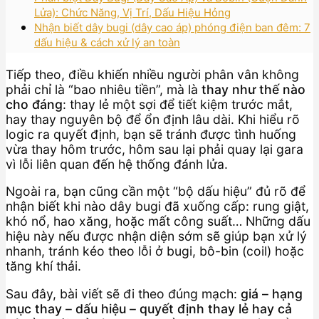
Lửa): Chức Năng, Vị Trí, Dấu Hiệu Hỏng
Nhận biết dây bugi (dây cao áp) phóng điện ban đêm: 7
dấu hiệu & cách xử lý an toàn
Tiếp theo, điều khiến nhiều người phân vân không
phải chỉ là “bao nhiêu tiền”, mà là
thay như thế nào
cho đáng
: thay lẻ một sợi để tiết kiệm trước mắt,
hay thay nguyên bộ để ổn định lâu dài. Khi hiểu rõ
logic ra quyết định, bạn sẽ tránh được tình huống
vừa thay hôm trước, hôm sau lại phải quay lại gara
vì lỗi liên quan đến hệ thống đánh lửa.
Ngoài ra, bạn cũng cần một “bộ dấu hiệu” đủ rõ để
nhận biết khi nào dây bugi đã xuống cấp: rung giật,
khó nổ, hao xăng, hoặc mất công suất… Những dấu
hiệu này nếu được nhận diện sớm sẽ giúp bạn xử lý
nhanh, tránh kéo theo lỗi ở bugi, bô-bin (coil) hoặc
tăng khí thải.
Sau đây, bài viết sẽ đi theo đúng mạch:
giá – hạng
mục thay – dấu hiệu – quyết định thay lẻ hay cả