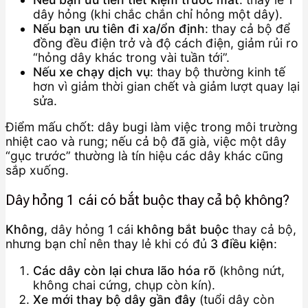
dây hỏng (khi chắc chắn chỉ hỏng một dây).
Nếu bạn ưu tiên đi xa/ổn định
: thay cả bộ để
đồng đều điện trở và độ cách điện, giảm rủi ro
“hỏng dây khác trong vài tuần tới”.
Nếu xe chạy dịch vụ
: thay bộ thường kinh tế
hơn vì giảm thời gian chết và giảm lượt quay lại
sửa.
Điểm mấu chốt: dây bugi làm việc trong môi trường
nhiệt cao và rung; nếu cả bộ đã già, việc một dây
“gục trước” thường là tín hiệu các dây khác cũng
sắp xuống.
Dây hỏng 1 cái có bắt buộc thay cả bộ không?
Không
, dây hỏng 1 cái
không bắt buộc
thay cả bộ,
nhưng bạn chỉ nên thay lẻ khi có đủ
3 điều kiện
:
Các dây còn lại chưa lão hóa rõ
(không nứt,
không chai cứng, chụp còn kín).
Xe mới thay bộ dây gần đây
(tuổi dây còn