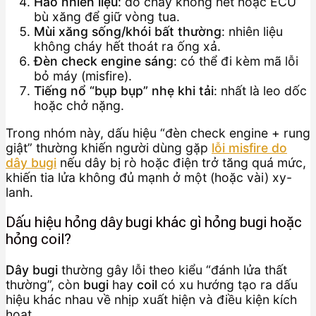
Hao nhiên liệu
: do cháy không hết hoặc ECU
bù xăng để giữ vòng tua.
Mùi xăng sống/khói bất thường
: nhiên liệu
không cháy hết thoát ra ống xả.
Đèn check engine sáng
: có thể đi kèm mã lỗi
bỏ máy (misfire).
Tiếng nổ “bụp bụp” nhẹ khi tải
: nhất là leo dốc
hoặc chở nặng.
Trong nhóm này, dấu hiệu “đèn check engine + rung
giật” thường khiến người dùng gặp
lỗi misfire do
dây bugi
nếu dây bị rò hoặc điện trở tăng quá mức,
khiến tia lửa không đủ mạnh ở một (hoặc vài) xy-
lanh.
Dấu hiệu hỏng dây bugi khác gì hỏng bugi hoặc
hỏng coil?
Dây bugi
thường gây lỗi theo kiểu “đánh lửa thất
thường”, còn
bugi
hay
coil
có xu hướng tạo ra dấu
hiệu khác nhau về nhịp xuất hiện và điều kiện kích
hoạt.