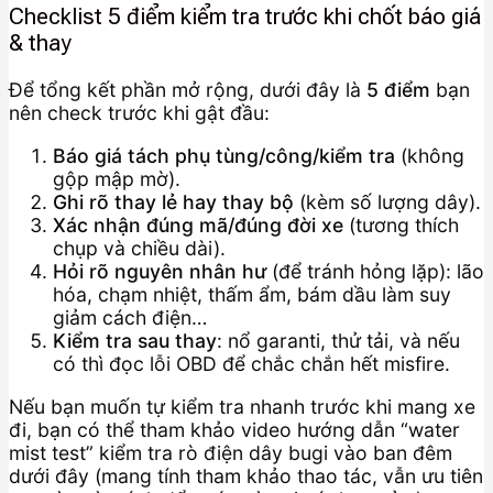
Checklist 5 điểm kiểm tra trước khi chốt báo giá
& thay
Để tổng kết phần mở rộng, dưới đây là
5 điểm
bạn
nên check trước khi gật đầu:
Báo giá tách phụ tùng/công/kiểm tra
(không
gộp mập mờ).
Ghi rõ thay lẻ hay thay bộ
(kèm số lượng dây).
Xác nhận đúng mã/đúng đời xe
(tương thích
chụp và chiều dài).
Hỏi rõ nguyên nhân hư
(để tránh hỏng lặp): lão
hóa, chạm nhiệt, thấm ẩm, bám dầu làm suy
giảm cách điện…
Kiểm tra sau thay
: nổ garanti, thử tải, và nếu
có thì đọc lỗi OBD để chắc chắn hết misfire.
Nếu bạn muốn tự kiểm tra nhanh trước khi mang xe
đi, bạn có thể tham khảo video hướng dẫn “water
mist test” kiểm tra rò điện dây bugi vào ban đêm
dưới đây (mang tính tham khảo thao tác, vẫn ưu tiên