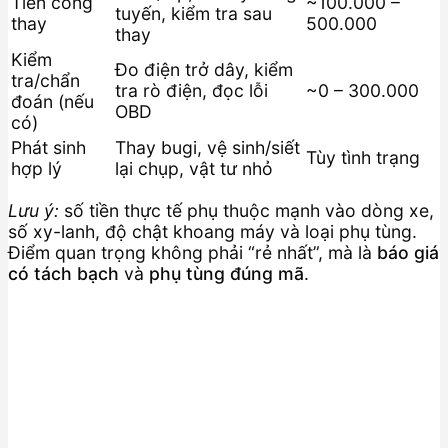
Tiền công
~100.000 –
tuyến, kiểm tra sau
thay
500.000
thay
Kiểm
Đo điện trở dây, kiểm
tra/chẩn
tra rò điện, đọc lỗi
~0 – 300.000
đoán (nếu
OBD
có)
Phát sinh
Thay bugi, vệ sinh/siết
Tùy tình trạng
hợp lý
lại chụp, vật tư nhỏ
Lưu ý:
số tiền thực tế phụ thuộc mạnh vào dòng xe,
số xy-lanh, độ chật khoang máy và loại phụ tùng.
Điểm quan trọng không phải “rẻ nhất”, mà là
báo giá
có tách bạch
và
phụ tùng đúng mã
.