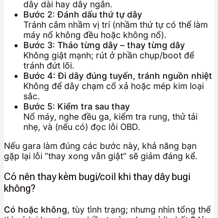
dây dài hay dây ngắn.
Bước 2: Đánh dấu thứ tự dây
Tránh cắm nhầm vị trí (nhầm thứ tự có thể làm
máy nổ không đều hoặc không nổ).
Bước 3: Tháo từng dây – thay từng dây
Không giật mạnh; rút ở phần chụp/boot để
tránh đứt lõi.
Bước 4: Đi dây đúng tuyến, tránh nguồn nhiệt
Không để dây chạm cổ xả hoặc mép kim loại
sắc.
Bước 5: Kiểm tra sau thay
Nổ máy, nghe đều ga, kiểm tra rung, thử tải
nhẹ, và (nếu có) đọc lỗi OBD.
Nếu gara làm đúng các bước này, khả năng bạn
gặp lại lỗi “thay xong vẫn giật” sẽ giảm đáng kể.
Có nên thay kèm bugi/coil khi thay dây bugi
không?
Có hoặc không
, tùy tình trạng; nhưng nhìn tổng thể