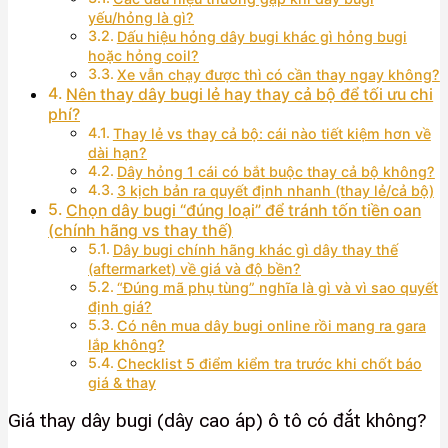
yếu/hỏng là gì?
Dấu hiệu hỏng dây bugi khác gì hỏng bugi
hoặc hỏng coil?
Xe vẫn chạy được thì có cần thay ngay không?
Nên thay dây bugi lẻ hay thay cả bộ để tối ưu chi
phí?
Thay lẻ vs thay cả bộ: cái nào tiết kiệm hơn về
dài hạn?
Dây hỏng 1 cái có bắt buộc thay cả bộ không?
3 kịch bản ra quyết định nhanh (thay lẻ/cả bộ)
Chọn dây bugi “đúng loại” để tránh tốn tiền oan
(chính hãng vs thay thế)
Dây bugi chính hãng khác gì dây thay thế
(aftermarket) về giá và độ bền?
“Đúng mã phụ tùng” nghĩa là gì và vì sao quyết
định giá?
Có nên mua dây bugi online rồi mang ra gara
lắp không?
Checklist 5 điểm kiểm tra trước khi chốt báo
giá & thay
Giá thay dây bugi (dây cao áp) ô tô có đắt không?