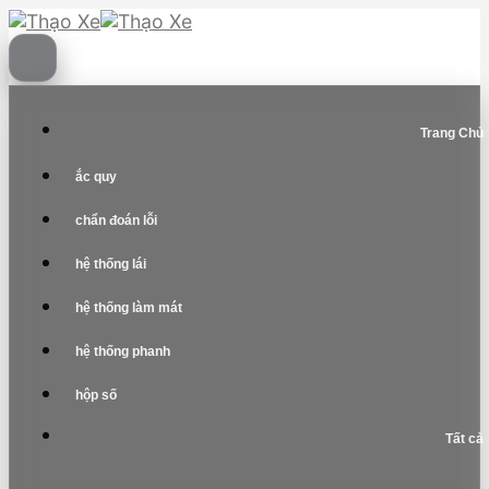
Skip
to
content
Trang Chủ
ắc quy
chẩn đoán lỗi
hệ thống lái
hệ thống làm mát
hệ thống phanh
hộp số
Tất cả