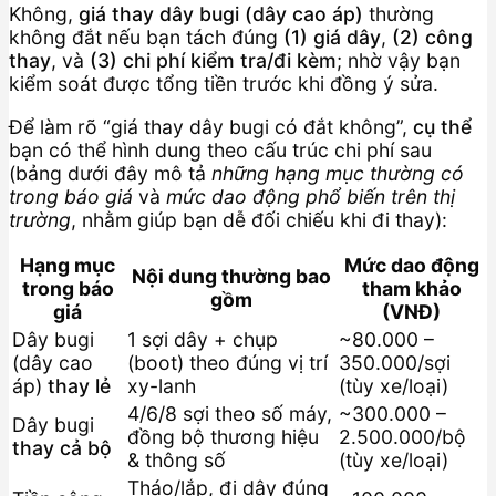
Không,
giá thay dây bugi (dây cao áp)
thường
không đắt nếu bạn tách đúng
(1) giá dây
,
(2) công
thay
, và
(3) chi phí kiểm tra/đi kèm
; nhờ vậy bạn
kiểm soát được tổng tiền trước khi đồng ý sửa.
Để làm rõ “giá thay dây bugi có đắt không”,
cụ thể
bạn có thể hình dung theo cấu trúc chi phí sau
(bảng dưới đây mô tả
những hạng mục thường có
trong báo giá
và
mức dao động phổ biến trên thị
trường
, nhằm giúp bạn dễ đối chiếu khi đi thay):
Hạng mục
Mức dao động
Nội dung thường bao
trong báo
tham khảo
gồm
giá
(VNĐ)
Dây bugi
1 sợi dây + chụp
~80.000 –
(dây cao
(boot) theo đúng vị trí
350.000/sợi
áp)
thay lẻ
xy-lanh
(tùy xe/loại)
4/6/8 sợi theo số máy,
~300.000 –
Dây bugi
đồng bộ thương hiệu
2.500.000/bộ
thay cả bộ
& thông số
(tùy xe/loại)
Tháo/lắp, đi dây đúng