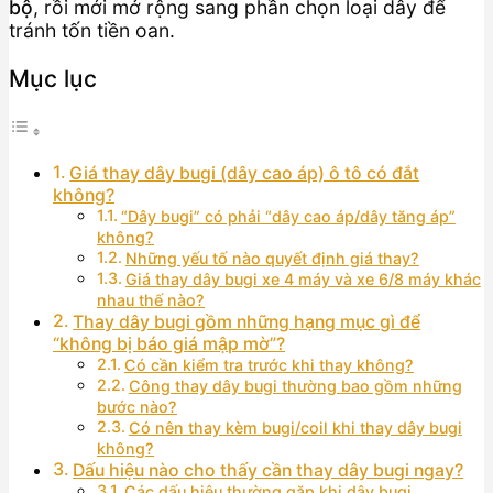
bộ
, rồi mới mở rộng sang phần chọn loại dây để
tránh tốn tiền oan.
Mục lục
Giá thay dây bugi (dây cao áp) ô tô có đắt
không?
“Dây bugi” có phải “dây cao áp/dây tăng áp”
không?
Những yếu tố nào quyết định giá thay?
Giá thay dây bugi xe 4 máy và xe 6/8 máy khác
nhau thế nào?
Thay dây bugi gồm những hạng mục gì để
“không bị báo giá mập mờ”?
Có cần kiểm tra trước khi thay không?
Công thay dây bugi thường bao gồm những
bước nào?
Có nên thay kèm bugi/coil khi thay dây bugi
không?
Dấu hiệu nào cho thấy cần thay dây bugi ngay?
Các dấu hiệu thường gặp khi dây bugi