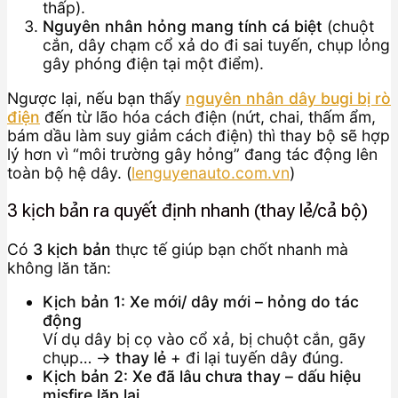
thấp).
Nguyên nhân hỏng mang tính cá biệt
(chuột
cắn, dây chạm cổ xả do đi sai tuyến, chụp lỏng
gây phóng điện tại một điểm).
Ngược lại, nếu bạn thấy
nguyên nhân dây bugi bị rò
điện
đến từ lão hóa cách điện (nứt, chai, thấm ẩm,
bám dầu làm suy giảm cách điện) thì thay bộ sẽ hợp
lý hơn vì “môi trường gây hỏng” đang tác động lên
toàn bộ hệ dây. (
lenguyenauto.com.vn
)
3 kịch bản ra quyết định nhanh (thay lẻ/cả bộ)
Có
3 kịch bản
thực tế giúp bạn chốt nhanh mà
không lăn tăn:
Kịch bản 1: Xe mới/ dây mới – hỏng do tác
động
Ví dụ dây bị cọ vào cổ xả, bị chuột cắn, gãy
chụp… →
thay lẻ
+ đi lại tuyến dây đúng.
Kịch bản 2: Xe đã lâu chưa thay – dấu hiệu
misfire lặp lại