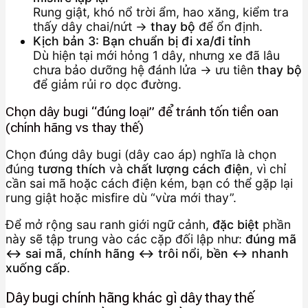
Rung giật, khó nổ trời ẩm, hao xăng, kiểm tra
thấy dây chai/nứt →
thay bộ
để ổn định.
Kịch bản 3: Bạn chuẩn bị đi xa/đi tỉnh
Dù hiện tại mới hỏng 1 dây, nhưng xe đã lâu
chưa bảo dưỡng hệ đánh lửa → ưu tiên
thay bộ
để giảm rủi ro dọc đường.
Chọn dây bugi “đúng loại” để tránh tốn tiền oan
(chính hãng vs thay thế)
Chọn đúng dây bugi (dây cao áp) nghĩa là chọn
đúng
tương thích
và
chất lượng cách điện
, vì chỉ
cần sai mã hoặc cách điện kém, bạn có thể gặp lại
rung giật hoặc misfire dù “vừa mới thay”.
Để mở rộng sau ranh giới ngữ cảnh,
đặc biệt
phần
này sẽ tập trung vào các cặp đối lập như:
đúng mã
↔ sai mã
,
chính hãng ↔ trôi nổi
,
bền ↔ nhanh
xuống cấp
.
Dây bugi chính hãng khác gì dây thay thế