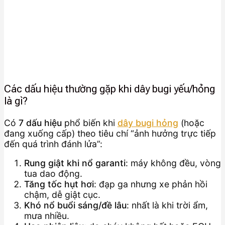
Các dấu hiệu thường gặp khi dây bugi yếu/hỏng
là gì?
Có
7 dấu hiệu
phổ biến khi
dây bugi hỏng
(hoặc
đang xuống cấp) theo tiêu chí “ảnh hưởng trực tiếp
đến quá trình đánh lửa”:
Rung giật khi nổ garanti
: máy không đều, vòng
tua dao động.
Tăng tốc hụt hơi
: đạp ga nhưng xe phản hồi
chậm, dễ giật cục.
Khó nổ buổi sáng/đề lâu
: nhất là khi trời ẩm,
mưa nhiều.