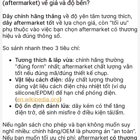
(aftermarket) về giá và độ bền?
Dây chính hãng thắng
về độ yên tâm tương thích,
dây aftermarket tốt
về lựa chọn giá, còn “tối ưu”
phụ thuộc vào việc bạn chọn aftermarket có thương
hiệu và đúng thông số.
So sánh nhanh theo 3 tiêu chí:
Tương thích & lắp vừa
: chính hãng thường
“đúng form” nhất; aftermarket chất lượng vẫn
tốt nếu đúng mã/đúng thiết kế chụp.
Vật liệu cách điện
: dây chất lượng thường
dùng vật liệu cách điện chịu nhiệt tốt (ví dụ
silicone/EPDM) để hạn chế phóng điện.
(
en.wikipedia.org
)
Độ ổn định đánh lửa
: dây kém có thể tăng
điện trở, dễ sinh misfire ở điều kiện tải/ẩm.
Nếu ngân sách cho phép và bạn không muốn suy
nghĩ nhiều: chính hãng/OEM là phương án “an toàn”.
Nếu bạn muốn tối ưu chi phí: aftermarket
có thương