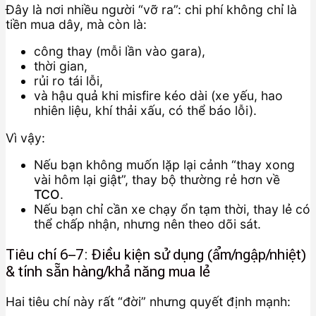
Đây là nơi nhiều người “vỡ ra”: chi phí không chỉ là
tiền mua dây, mà còn là:
công thay (mỗi lần vào gara),
thời gian,
rủi ro tái lỗi,
và hậu quả khi misfire kéo dài (xe yếu, hao
nhiên liệu, khí thải xấu, có thể báo lỗi).
Vì vậy:
Nếu bạn không muốn lặp lại cảnh “thay xong
vài hôm lại giật”, thay bộ thường rẻ hơn về
TCO
.
Nếu bạn chỉ cần xe chạy ổn tạm thời, thay lẻ có
thể chấp nhận, nhưng nên theo dõi sát.
Tiêu chí 6–7: Điều kiện sử dụng (ẩm/ngập/nhiệt)
& tính sẵn hàng/khả năng mua lẻ
Hai tiêu chí này rất “đời” nhưng quyết định mạnh: