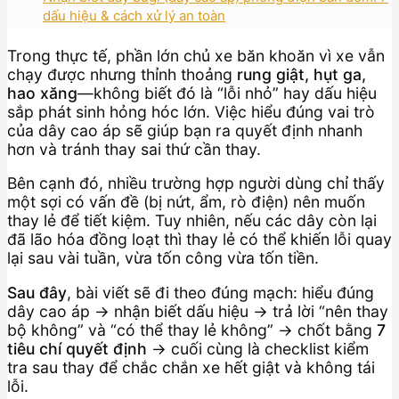
dấu hiệu & cách xử lý an toàn
Trong thực tế, phần lớn chủ xe băn khoăn vì xe vẫn
chạy được nhưng thỉnh thoảng
rung giật, hụt ga,
hao xăng
—không biết đó là “lỗi nhỏ” hay dấu hiệu
sắp phát sinh hỏng hóc lớn. Việc hiểu đúng vai trò
của dây cao áp sẽ giúp bạn ra quyết định nhanh
hơn và tránh thay sai thứ cần thay.
Bên cạnh đó, nhiều trường hợp người dùng chỉ thấy
một sợi có vấn đề (bị nứt, ẩm, rò điện) nên muốn
thay lẻ để tiết kiệm. Tuy nhiên, nếu các dây còn lại
đã lão hóa đồng loạt thì thay lẻ có thể khiến lỗi quay
lại sau vài tuần, vừa tốn công vừa tốn tiền.
Sau đây
, bài viết sẽ đi theo đúng mạch: hiểu đúng
dây cao áp → nhận biết dấu hiệu → trả lời “nên thay
bộ không” và “có thể thay lẻ không” → chốt bằng
7
tiêu chí quyết định
→ cuối cùng là checklist kiểm
tra sau thay để chắc chắn xe hết giật và không tái
lỗi.