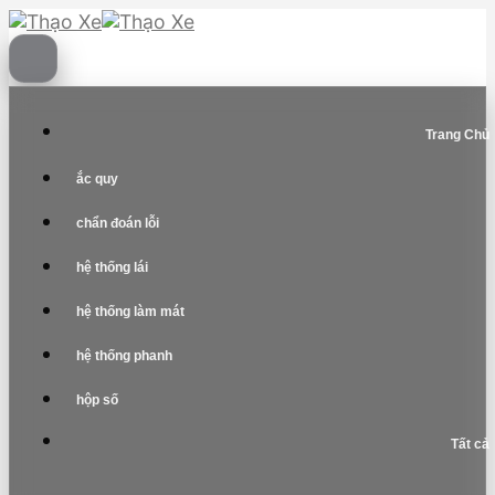
Skip
to
content
Trang Chủ
ắc quy
chẩn đoán lỗi
hệ thống lái
hệ thống làm mát
hệ thống phanh
hộp số
Tất cả