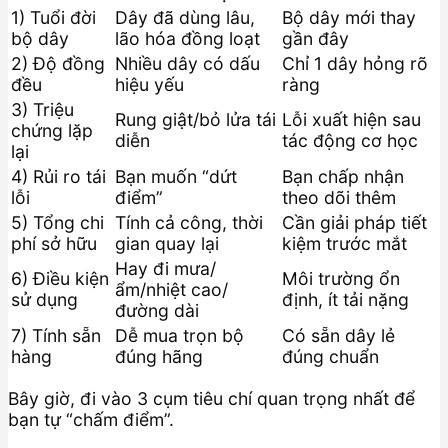
1) Tuổi đời
Dây đã dùng lâu,
Bộ dây mới thay
bộ dây
lão hóa đồng loạt
gần đây
2) Độ đồng
Nhiều dây có dấu
Chỉ 1 dây hỏng rõ
đều
hiệu yếu
ràng
3) Triệu
Rung giật/bỏ lửa tái
Lỗi xuất hiện sau
chứng lặp
diễn
tác động cơ học
lại
4) Rủi ro tái
Bạn muốn “dứt
Bạn chấp nhận
lỗi
điểm”
theo dõi thêm
5) Tổng chi
Tính cả công, thời
Cần giải pháp tiết
phí sở hữu
gian quay lại
kiệm trước mắt
Hay đi mưa/
6) Điều kiện
Môi trường ổn
ẩm/nhiệt cao/
sử dụng
định, ít tải nặng
đường dài
7) Tính sẵn
Dễ mua trọn bộ
Có sẵn dây lẻ
hàng
đúng hãng
đúng chuẩn
Bây giờ, đi vào 3 cụm tiêu chí quan trọng nhất để
bạn tự “chấm điểm”.