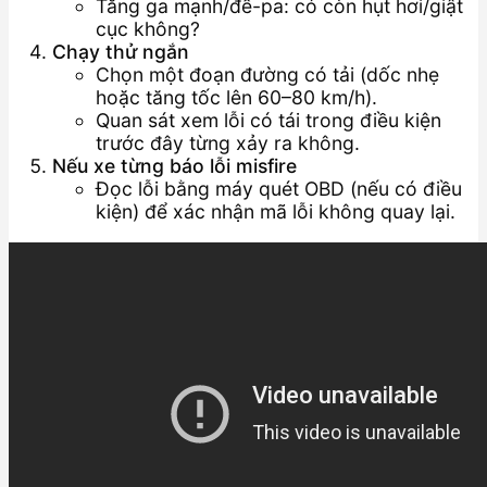
Tăng ga mạnh/đề-pa: có còn hụt hơi/giật
cục không?
Chạy thử ngắn
Chọn một đoạn đường có tải (dốc nhẹ
hoặc tăng tốc lên 60–80 km/h).
Quan sát xem lỗi có tái trong điều kiện
trước đây từng xảy ra không.
Nếu xe từng báo lỗi misfire
Đọc lỗi bằng máy quét OBD (nếu có điều
kiện) để xác nhận mã lỗi không quay lại.