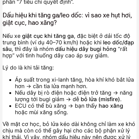
phần “7 tiêu chí quyết định”.
Dấu hiệu khi tăng ga/leo dốc: vì sao xe hụt hơi,
giật cục, hao xăng?
Nếu xe
giật cục khi tăng ga
, đặc biệt ở dải tốc độ
trung bình (ví dụ 40–70 km/h) hoặc khi
leo dốc/đạp
sâu
, thì đây là nhóm
dấu hiệu dây bugi hỏng
“rất
hợp” với tình huống dây cao áp suy giảm.
Lý do là khi tải tăng:
Áp suất trong xi-lanh tăng, hòa khí khó bắt lửa
hơn → cần tia lửa mạnh hơn.
Nếu dây bị rò điện hoặc điện trở tăng → năng
lượng tới bugi giảm → dễ
bỏ lửa (misfire)
.
ECU có thể bù xăng → bạn thấy
hao xăng
hoặc mùi xăng sống.
Về mặt cơ học, bỏ lửa kéo dài không chỉ làm xe khó
chịu mà còn có thể gây hại cho các bộ phận xử lý
khí thải. Vì vậy, nhóm dấu hiệu này nên được xử lý