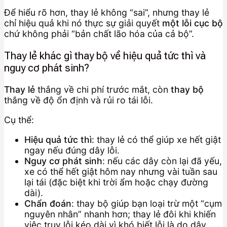
Để hiểu rõ hơn, thay lẻ không “sai”, nhưng thay lẻ
chỉ hiệu quả khi nó thực sự giải quyết
một lỗi cục bộ
chứ không phải “bản chất lão hóa của cả bộ”.
Thay lẻ khác gì thay bộ về hiệu quả tức thì và
nguy cơ phát sinh?
Thay lẻ
thắng về chi phí trước mắt, còn
thay bộ
thắng về độ ổn định và rủi ro tái lỗi.
Cụ thể:
Hiệu quả tức thì
: thay lẻ có thể giúp xe hết giật
ngay nếu đúng dây lỗi.
Nguy cơ phát sinh
: nếu các dây còn lại đã yếu,
xe có thể hết giật hôm nay nhưng vài tuần sau
lại tái (đặc biệt khi trời ẩm hoặc chạy đường
dài).
Chẩn đoán
: thay bộ giúp bạn loại trừ một “cụm
nguyên nhân” nhanh hơn; thay lẻ đôi khi khiến
việc truy lỗi kéo dài vì khó biết lỗi là do dây