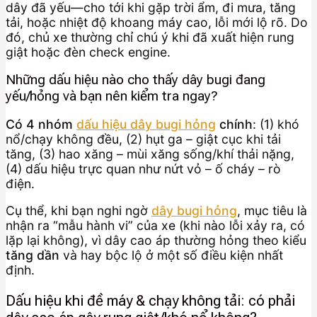
dây đã yếu—cho tới khi gặp trời ẩm, đi mưa, tăng
tải, hoặc nhiệt độ khoang máy cao, lỗi mới lộ rõ. Do
đó, chủ xe thường chỉ chú ý khi đã xuất hiện rung
giật hoặc đèn check engine.
Những dấu hiệu nào cho thấy dây bugi đang
yếu/hỏng và bạn nên kiểm tra ngay?
Có 4 nhóm
dấu hiệu dây bugi hỏng
chính
: (1) khó
nổ/chạy không đều, (2) hụt ga – giật cục khi tải
tăng, (3) hao xăng – mùi xăng sống/khí thải nặng,
(4) dấu hiệu trực quan như nứt vỏ – ố cháy – rò
điện.
Cụ thể, khi bạn nghi ngờ
dây bugi hỏng
, mục tiêu là
nhận ra “mẫu hành vi” của xe (khi nào lỗi xảy ra, có
lặp lại không), vì dây cao áp thường hỏng theo kiểu
tăng dần
và hay bộc lộ ở một số điều kiện nhất
định.
Dấu hiệu khi đề máy & chạy không tải: có phải