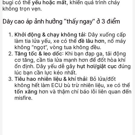
bugi có thể
yếu hoặc mất
, khiến quá trình cháy
không trọn vẹn.
Dây cao áp ảnh hưởng “thấy ngay” ở 3 điểm
Khởi động & chạy không tải
: Dây xuống cấp
làm tia lửa yếu, xe có thể
đề lâu hơn
, nổ máy
không “ngọt”, vòng tua không đều.
Tăng tốc & leo dốc
: Khi bạn đạp ga, tải động
cơ tăng, cần tia lửa mạnh hơn để đốt hòa khí
ổn định. Dây yếu dễ gây
hụt hơi/giật cục
đúng
lúc bạn cần lực kéo nhất.
Tiêu hao nhiên liệu & khí thải
: Bỏ lửa/đốt
không hết làm ECU bù trừ nhiên liệu, xe có thể
tốn xăng
hơn và thậm chí báo lỗi liên quan đến
misfire.