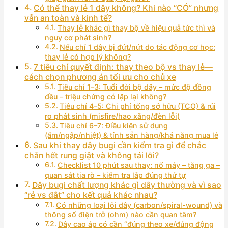
Có thể thay lẻ 1 dây không? Khi nào “CÓ” nhưng
vẫn an toàn và kinh tế?
Thay lẻ khác gì thay bộ về hiệu quả tức thì và
nguy cơ phát sinh?
Nếu chỉ 1 dây bị đứt/nứt do tác động cơ học:
thay lẻ có hợp lý không?
7 tiêu chí quyết định: thay theo bộ vs thay lẻ—
cách chọn phương án tối ưu cho chủ xe
Tiêu chí 1–3: Tuổi đời bộ dây – mức độ đồng
đều – triệu chứng có lặp lại không?
Tiêu chí 4–5: Chi phí tổng sở hữu (TCO) & rủi
ro phát sinh (misfire/hao xăng/đèn lỗi)
Tiêu chí 6–7: Điều kiện sử dụng
(ẩm/ngập/nhiệt) & tính sẵn hàng/khả năng mua lẻ
Sau khi thay dây bugi cần kiểm tra gì để chắc
chắn hết rung giật và không tái lỗi?
Checklist 10 phút sau thay: nổ máy – tăng ga –
quan sát tia rò – kiểm tra lắp đúng thứ tự
Dây bugi chất lượng khác gì dây thường và vì sao
“rẻ vs đắt” cho kết quả khác nhau?
Có những loại lõi dây (carbon/spiral-wound) và
thông số điện trở (ohm) nào cần quan tâm?
Dây cao áp có cần “đúng theo xe/đúng động