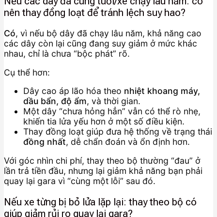
Nếu các dây đã cùng tuổi/xe chạy lâu năm: có
nên thay đồng loạt để tránh lệch suy hao?
Có
, vì nếu bộ dây đã chạy lâu năm, khả năng cao
các dây còn lại cũng đang suy giảm ở mức khác
nhau, chỉ là chưa “bộc phát” rõ.
Cụ thể hơn:
Dây cao áp lão hóa theo
nhiệt khoang máy,
dầu bẩn, độ ẩm
, và thời gian.
Một dây “chưa hỏng hẳn” vẫn có thể rò nhẹ,
khiến tia lửa yếu hơn ở một số điều kiện.
Thay đồng loạt giúp đưa hệ thống về trạng thái
đồng nhất
, dễ chẩn đoán và ổn định hơn.
Với góc nhìn chi phí, thay theo bộ thường “đau” ở
lần trả tiền đầu, nhưng lại giảm khả năng bạn phải
quay lại gara vì “cùng một lỗi” sau đó.
Nếu xe từng bị bỏ lửa lặp lại: thay theo bộ có
giúp giảm rủi ro quay lại gara?