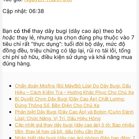
Cập nhật: 06:38
Bạn
có thể
thay dây bugi (dây cao áp) theo bộ
hoặc
thay lẻ, nhưng lựa chọn đúng phụ thuộc vào 7
tiêu chí rất “thực dụng”: tuổi đời bộ dây, mức độ
đồng đều, triệu chứng có lặp lại, rủi ro tái lỗi, tổng
chi phí sở hữu, điều kiện sử dụng và khả năng mua
đúng hàng.
Chẩn đoán Misfire (Bỏ Máy/Bỏ Lửa) Do Dây Bugi: Dấu
Hiệu – Cách Kiểm Tra – Hướng Khắc Phục Cho Chủ Xe
Bí Quyết Chọn Dây Bugi (Dây Cao Áp) Chất Lượng:
Đúng Thông Số, Bền Điện Cho Chủ Xe
Phân biệt Dây Bugi (Dây Cao Áp) và Bobin (Cuộn Đánh
Lửa): Chức Năng, Vị Trí, Dấu Hiệu Hỏng
Cập nhật giá thay dây bugi (dây cao áp) ô tô: Bao nhiêu
tiền, thay lẻ hay cả bộ, dấu hiệu cần thay
Nhận biết dây bugi (dây cao áp) phóng điện ban đêm: 7