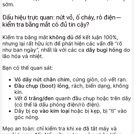
sớm.
Dấu hiệu trực quan: nứt vỏ, ố cháy, rò điện—
kiểm tra bằng mắt có đủ tin cậy?
Kiểm tra bằng mắt
không đủ
để kết luận 100%,
nhưng lại rất hữu ích để phát hiện các vấn đề “rõ
như ban ngày”, nhất là với các ca
dây bugi hỏng
do
lão hóa và nhiệt.
Bạn có thể quan sát:
Vỏ dây nứt chân chim
, cứng giòn, có vết rạn.
Đầu chụp (boot) lỏng
, rách, biến dạng, không
kín.
Vết
ố trắng/đen
quanh đầu chụp hoặc trên dây
(có thể là dấu phóng điện/rò điện).
Dây bị
cọ vào kim loại
hoặc bị kẹp, bị “tì” vào
góc nóng.
Mẹo an toàn: chỉ kiểm tra khi xe đã tắt máy và