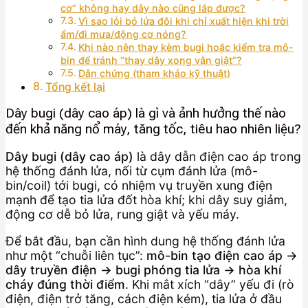
cơ” không hay dây nào cũng lắp được?
Vì sao lỗi bỏ lửa đôi khi chỉ xuất hiện khi trời
ẩm/đi mưa/động cơ nóng?
Khi nào nên thay kèm bugi hoặc kiểm tra mô-
bin để tránh “thay dây xong vẫn giật”?
Dẫn chứng (tham khảo kỹ thuật)
Tổng kết lại
Dây bugi (dây cao áp) là gì và ảnh hưởng thế nào
đến khả năng nổ máy, tăng tốc, tiêu hao nhiên liệu?
Dây bugi (dây cao áp)
là dây dẫn điện cao áp trong
hệ thống đánh lửa, nối từ cụm đánh lửa (mô-
bin/coil) tới bugi, có nhiệm vụ truyền xung điện
mạnh để tạo tia lửa đốt hòa khí; khi dây suy giảm,
động cơ dễ bỏ lửa, rung giật và yếu máy.
Để bắt đầu, bạn cần hình dung hệ thống đánh lửa
như một “chuỗi liên tục”:
mô-bin tạo điện cao áp →
dây truyền điện → bugi phóng tia lửa → hòa khí
cháy đúng thời điểm
. Khi mắt xích “dây” yếu đi (rò
điện, điện trở tăng, cách điện kém), tia lửa ở đầu