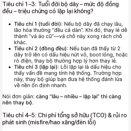
Tiêu chí 1–3: Tuổi đời bộ dây – mức độ đồng
đều – triệu chứng có lặp lại không?
Tiêu chí 1 (tuổi đời)
: Nếu bộ dây đã chạy lâu,
lão hóa thường “đều cả dàn”. Khi đó, thay lẻ dễ
thành “vá áo cũ”—vá chỗ này xong rách chỗ
khác.
Tiêu chí 2 (đồng đều)
: Nếu bạn đã thấy từ 2
dây trở lên có dấu hiệu nứt vỏ, boot lỏng, hoặc
rò điện, thay bộ thường hợp lý hơn thay lẻ.
Tiêu chí 3 (lặp lại)
: Lỗi lặp lại là dấu hiệu cho
thấy vấn đề mang tính hệ thống. Trường hợp
này, thay bộ giúp bạn đưa hệ thống đánh lửa
về nền ổn định nhanh.
Nói đơn giản:
càng “lâu – nhiều – lặp lại” thì càng
nên thay bộ
.
Tiêu chí 4–5: Chi phí tổng sở hữu (TCO) & rủi ro
phát sinh (misfire/hao xăng/đèn lỗi)