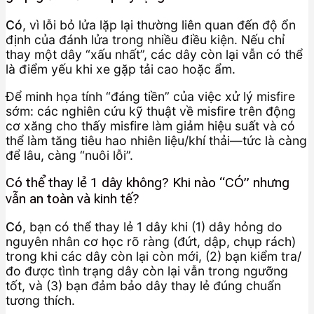
Có
, vì lỗi bỏ lửa lặp lại thường liên quan đến độ ổn
định của đánh lửa trong nhiều điều kiện. Nếu chỉ
thay một dây “xấu nhất”, các dây còn lại vẫn có thể
là điểm yếu khi xe gặp tải cao hoặc ẩm.
Để minh họa tính “đáng tiền” của việc xử lý misfire
sớm: các nghiên cứu kỹ thuật về misfire trên động
cơ xăng cho thấy misfire làm giảm hiệu suất và có
thể làm tăng tiêu hao nhiên liệu/khí thải—tức là càng
để lâu, càng “nuôi lỗi”.
Có thể thay lẻ 1 dây không? Khi nào “CÓ” nhưng
vẫn an toàn và kinh tế?
Có
, bạn có thể thay lẻ 1 dây khi (1) dây hỏng do
nguyên nhân cơ học rõ ràng (đứt, dập, chụp rách)
trong khi các dây còn lại còn mới, (2) bạn kiểm tra/
đo được tình trạng dây còn lại vẫn trong ngưỡng
tốt, và (3) bạn đảm bảo dây thay lẻ đúng chuẩn
tương thích.