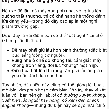
dây cao áp gây rung giật/khó nổ không?
Nếu xe
đề lâu
, nổ máy xong bị
rung
, vòng tua
lên
xuống thất thường
, thì
có khả năng
hệ thống đánh
lửa đang yếu—trong đó dây cao áp là một nghi
phạm thường gặp.
Dưới đây là vài điểm bạn có thể “bắt bệnh” tại chỗ
(không cần thiết bị):
Đề máy phải giữ lâu hơn bình thường
(đặc biệt
buổi sáng/động cơ nguội).
Rung nhẹ ở chế độ không tải
: cảm giác máy
không tròn tiếng, đôi lúc “khựng” một nhịp.
Điều hòa bật lên thì rung tăng
: vì tải tăng làm
yêu cầu đánh lửa cao hơn.
Tuy nhiên, dấu hiệu này cũng có thể giống lỗi bugi,
mô-bin, kim phun hoặc cảm biến. Vì vậy, thay vì kết
luận vội, bạn nên ghi lại:
lỗi có thường xuyên không,
xuất hiện lúc nguội hay nóng, có kèm đèn check
engine không
—những dữ kiện này sẽ cực hữu ích ở