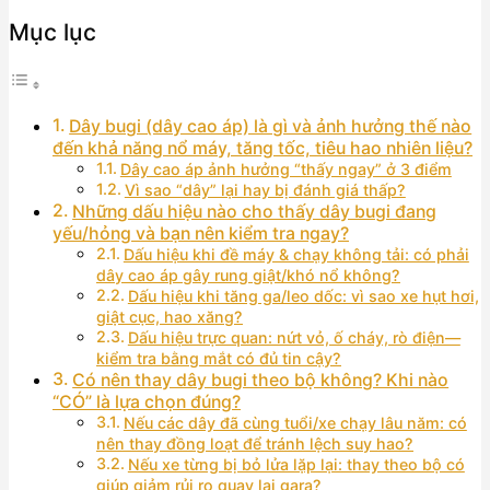
Mục lục
Dây bugi (dây cao áp) là gì và ảnh hưởng thế nào
đến khả năng nổ máy, tăng tốc, tiêu hao nhiên liệu?
Dây cao áp ảnh hưởng “thấy ngay” ở 3 điểm
Vì sao “dây” lại hay bị đánh giá thấp?
Những dấu hiệu nào cho thấy dây bugi đang
yếu/hỏng và bạn nên kiểm tra ngay?
Dấu hiệu khi đề máy & chạy không tải: có phải
dây cao áp gây rung giật/khó nổ không?
Dấu hiệu khi tăng ga/leo dốc: vì sao xe hụt hơi,
giật cục, hao xăng?
Dấu hiệu trực quan: nứt vỏ, ố cháy, rò điện—
kiểm tra bằng mắt có đủ tin cậy?
Có nên thay dây bugi theo bộ không? Khi nào
“CÓ” là lựa chọn đúng?
Nếu các dây đã cùng tuổi/xe chạy lâu năm: có
nên thay đồng loạt để tránh lệch suy hao?
Nếu xe từng bị bỏ lửa lặp lại: thay theo bộ có
giúp giảm rủi ro quay lại gara?