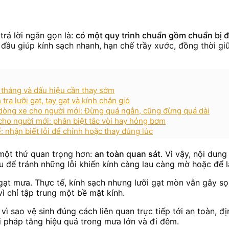
trả lời ngắn gọn là:
có một quy trình chuẩn gồm chuẩn bị đ
đầu giúp kính sạch nhanh, hạn chế trầy xước, đồng thời gi
 tháng và dấu hiệu cần thay sớm
tra lưỡi gạt, tay gạt và kính chắn gió
 dòng xe cho người mới: Đừng quá ngắn, cũng đừng quá dài
cho người mới: phân biệt tắc vòi hay hỏng bơm
ế: nhận biết lỗi để chỉnh hoặc thay đúng lúc
 một thứ quan trọng hơn:
an toàn quan sát
. Vì vậy, nội dung
u để tránh những lỗi khiến kính càng lau càng mờ hoặc để lạ
gạt mưa. Thực tế, kính sạch nhưng lưỡi gạt mòn vẫn gây sọ
vì chỉ tập trung một bề mặt kính.
vì sao vệ sinh đúng cách liên quan trực tiếp tới an toàn, đ
iải pháp tăng hiệu quả trong mưa lớn và đi đêm.