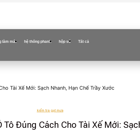
g làm mát
hệ thống phanh
hộp số
Tất cả
ho Tài Xế Mới: Sạch Nhanh, Hạn Chế Trầy Xước
kiểm tra gạt mưa
Ô Tô Đúng Cách Cho Tài Xế Mới: Sạc