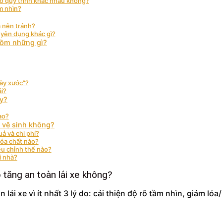
eo quy trình khác nhau không?
m nhìn?
à nên tránh?
huyên dụng khác gì?
 gồm những gì?
ầy xước”?
ái?
ầy?
ao?
 vệ sinh không?
ả và chi phí?
hóa chất nào?
iều chỉnh thế nào?
i nhà?
 tăng an toàn lái xe không?
 lái xe vì ít nhất 3 lý do: cải thiện độ rõ tầm nhìn, giảm 