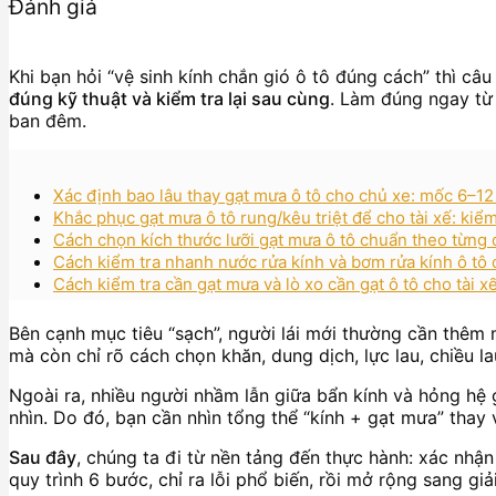
Đánh giá
Khi bạn hỏi “vệ sinh kính chắn gió ô tô đúng cách” thì câu 
đúng kỹ thuật và kiểm tra lại sau cùng
. Làm đúng ngay từ 
ban đêm.
Xác định bao lâu thay gạt mưa ô tô cho chủ xe: mốc 6–12
Khắc phục gạt mưa ô tô rung/kêu triệt để cho tài xế: kiểm 
Cách chọn kích thước lưỡi gạt mưa ô tô chuẩn theo từng
Cách kiểm tra nhanh nước rửa kính và bơm rửa kính ô tô 
Cách kiểm tra cần gạt mưa và lò xo cần gạt ô tô cho tài x
Bên cạnh mục tiêu “sạch”, người lái mới thường cần thêm
mà còn chỉ rõ cách chọn khăn, dung dịch, lực lau, chiều la
Ngoài ra, nhiều người nhầm lẫn giữa bẩn kính và hỏng hệ 
nhìn. Do đó, bạn cần nhìn tổng thể “kính + gạt mưa” thay 
Sau đây
, chúng ta đi từ nền tảng đến thực hành: xác nhận 
quy trình 6 bước, chỉ ra lỗi phổ biến, rồi mở rộng sang g