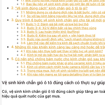
Mặt trong và mặt ngoài kính chắn gió có cần vệ sinh th
Bao lâu nên vệ sinh kính chắn gió một lần để luôn rõ tầ
“Vệ sinh đúng cách” kính chắn gió ô tô là gì?
Những dụng cụ và dung dịch nào là bắt buộc, nên có v
So với lau kính bằng nguyên liệu tại nhà, dung dịch c
Quy trình 6 bước vệ sinh kính chắn gió cho tài xế mới
Bước 1–2: Đánh giá bề mặt và loại bỏ bụi thô
Bước 3–4: Xử lý điểm bẩn và lau chính theo vùng
Bước 5: Lau hoàn thiện khô (buffing)
Bước 6: Kiểm tra sau vệ sinh + vận hành thực tế
Bước nào quyết định việc “sạch nhanh nhưng không tr
Làm thế nào để kiểm tra kính đã sạch chuẩn trước khi l
Những lỗi nào khiến kính càng lau càng mờ hoặc dễ tr
Khi nào nên thay lưỡi gạt thay vì tiếp tục vệ sinh kính?
Kính bị mờ do bẩn hay do hư hại bề mặt: phân biệt ra s
Có nên phủ chống bám nước cho kính chắn gió sau khi
Phủ chống bám nước khác gì phủ ceramic kính ở hiệu qu
Kính có phim cách nhiệt hoặc camera ADAS cần lưu ý 
Trong mùa mưa, lịch vệ sinh và kiểm tra lưỡi gạt nên đ
Khi nào nên mang xe tới gara detailing thay vì tự làm tạ
Vệ sinh kính chắn gió ô tô đúng cách có thực sự giúp
Có, vệ sinh kính chắn gió ô tô đúng cách giúp tăng an toàn
hiệu quả quét nước của gạt mưa.