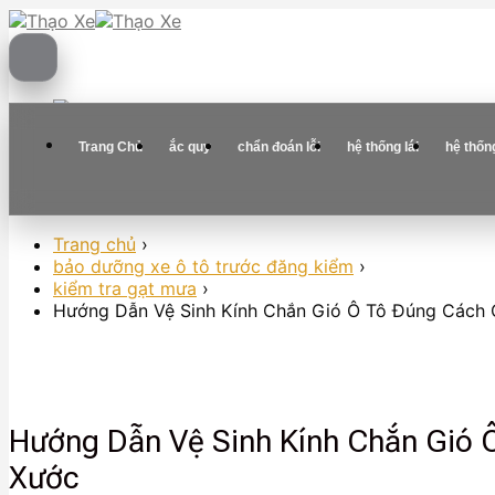
Skip
to
content
Trang Chủ
ắc quy
chẩn đoán lỗi
hệ thống lái
hệ thốn
Trang chủ
›
bảo dưỡng xe ô tô trước đăng kiểm
›
kiểm tra gạt mưa
›
Hướng Dẫn Vệ Sinh Kính Chắn Gió Ô Tô Đúng Cách C
Hướng Dẫn Vệ Sinh Kính Chắn Gió 
Xước