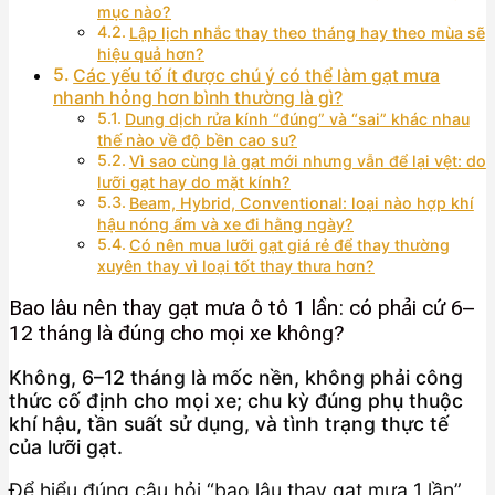
mục nào?
Lập lịch nhắc thay theo tháng hay theo mùa sẽ
hiệu quả hơn?
Các yếu tố ít được chú ý có thể làm gạt mưa
nhanh hỏng hơn bình thường là gì?
Dung dịch rửa kính “đúng” và “sai” khác nhau
thế nào về độ bền cao su?
Vì sao cùng là gạt mới nhưng vẫn để lại vệt: do
lưỡi gạt hay do mặt kính?
Beam, Hybrid, Conventional: loại nào hợp khí
hậu nóng ẩm và xe đi hằng ngày?
Có nên mua lưỡi gạt giá rẻ để thay thường
xuyên thay vì loại tốt thay thưa hơn?
Bao lâu nên thay gạt mưa ô tô 1 lần: có phải cứ 6–
12 tháng là đúng cho mọi xe không?
Không, 6–12 tháng là mốc nền, không phải công
thức cố định cho mọi xe; chu kỳ đúng phụ thuộc
khí hậu, tần suất sử dụng, và tình trạng thực tế
của lưỡi gạt.
Để hiểu đúng câu hỏi “bao lâu thay gạt mưa 1 lần”,