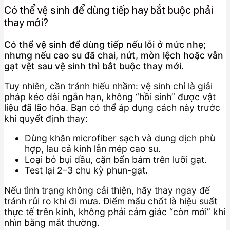
Có thể vệ sinh để dùng tiếp hay bắt buộc phải
thay mới?
Có thể vệ sinh để dùng tiếp nếu lỗi ở mức nhẹ;
nhưng nếu cao su đã chai, nứt, mòn lệch hoặc vẫn
gạt vệt sau vệ sinh thì bắt buộc thay mới.
Tuy nhiên, cần tránh hiểu nhầm: vệ sinh chỉ là giải
pháp kéo dài ngắn hạn, không “hồi sinh” được vật
liệu đã lão hóa. Bạn có thể áp dụng cách này trước
khi quyết định thay:
Dùng khăn microfiber sạch và dung dịch phù
hợp, lau cả kính lẫn mép cao su.
Loại bỏ bụi dầu, cặn bẩn bám trên lưỡi gạt.
Test lại 2–3 chu kỳ phun-gạt.
Nếu tình trạng không cải thiện, hãy thay ngay để
tránh rủi ro khi đi mưa. Điểm mấu chốt là hiệu suất
thực tế trên kính, không phải cảm giác “còn mới” khi
nhìn bằng mắt thường.