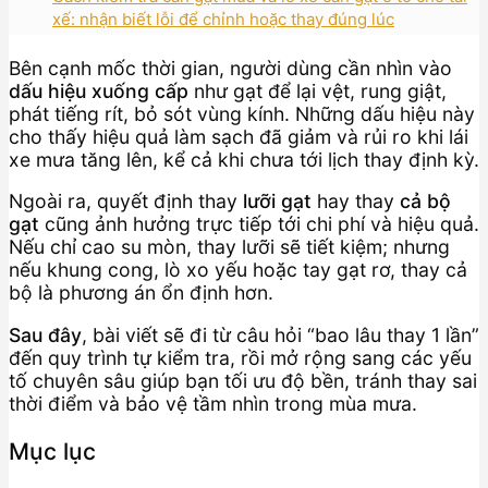
xế: nhận biết lỗi để chỉnh hoặc thay đúng lúc
Bên cạnh mốc thời gian, người dùng cần nhìn vào
dấu hiệu xuống cấp
như gạt để lại vệt, rung giật,
phát tiếng rít, bỏ sót vùng kính. Những dấu hiệu này
cho thấy hiệu quả làm sạch đã giảm và rủi ro khi lái
xe mưa tăng lên, kể cả khi chưa tới lịch thay định kỳ.
Ngoài ra, quyết định thay
lưỡi gạt
hay thay
cả bộ
gạt
cũng ảnh hưởng trực tiếp tới chi phí và hiệu quả.
Nếu chỉ cao su mòn, thay lưỡi sẽ tiết kiệm; nhưng
nếu khung cong, lò xo yếu hoặc tay gạt rơ, thay cả
bộ là phương án ổn định hơn.
Sau đây
, bài viết sẽ đi từ câu hỏi “bao lâu thay 1 lần”
đến quy trình tự kiểm tra, rồi mở rộng sang các yếu
tố chuyên sâu giúp bạn tối ưu độ bền, tránh thay sai
thời điểm và bảo vệ tầm nhìn trong mùa mưa.
Mục lục