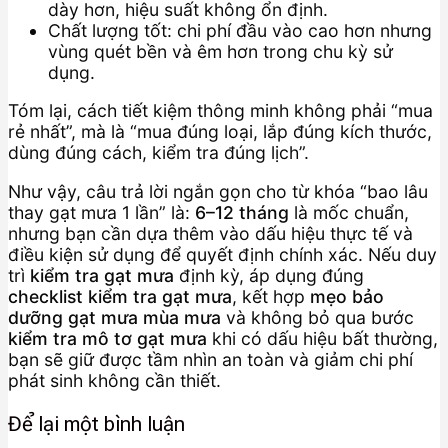
dày hơn, hiệu suất không ổn định.
Chất lượng tốt: chi phí đầu vào cao hơn nhưng
vùng quét bền và êm hơn trong chu kỳ sử
dụng.
Tóm lại, cách tiết kiệm thông minh không phải “mua
rẻ nhất”, mà là “mua đúng loại, lắp đúng kích thước,
dùng đúng cách, kiểm tra đúng lịch”.
Như vậy, câu trả lời ngắn gọn cho từ khóa “bao lâu
thay gạt mưa 1 lần” là:
6–12 tháng
là mốc chuẩn,
nhưng bạn cần dựa thêm vào dấu hiệu thực tế và
điều kiện sử dụng để quyết định chính xác. Nếu duy
trì
kiểm tra gạt mưa
định kỳ, áp dụng đúng
checklist kiểm tra gạt mưa
, kết hợp
mẹo bảo
dưỡng gạt mưa mùa mưa
và không bỏ qua bước
kiểm tra mô tơ gạt mưa
khi có dấu hiệu bất thường,
bạn sẽ giữ được tầm nhìn an toàn và giảm chi phí
phát sinh không cần thiết.
Để lại một bình luận