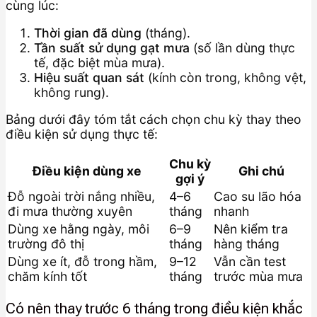
cùng lúc:
Thời gian đã dùng
(tháng).
Tần suất sử dụng gạt mưa
(số lần dùng thực
tế, đặc biệt mùa mưa).
Hiệu suất quan sát
(kính còn trong, không vệt,
không rung).
Bảng dưới đây tóm tắt cách chọn chu kỳ thay theo
điều kiện sử dụng thực tế:
Chu kỳ
Điều kiện dùng xe
Ghi chú
gợi ý
Đỗ ngoài trời nắng nhiều,
4–6
Cao su lão hóa
đi mưa thường xuyên
tháng
nhanh
Dùng xe hằng ngày, môi
6–9
Nên kiểm tra
trường đô thị
tháng
hàng tháng
Dùng xe ít, đỗ trong hầm,
9–12
Vẫn cần test
chăm kính tốt
tháng
trước mùa mưa
Có nên thay trước 6 tháng trong điều kiện khắc