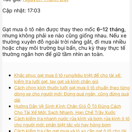
Cập nhật: 17:03
Gạt mưa ô tô nên được thay theo mốc
6–12 tháng
,
nhưng không phải xe nào cũng giống nhau. Nếu xe
thường xuyên đỗ ngoài trời nắng gắt, đi mưa nhiều
hoặc chạy môi trường bụi bẩn, chu kỳ thay thực tế
thường ngắn hơn để giữ tầm nhìn an toàn.
Khắc phục gạt mưa ô tô rung/kêu triệt để cho tài xế:
kiểm tra lưỡi gạt, tay gạt và kính chắn gió
Cách chọn kích thước lưỡi gạt mưa ô tô chuẩn theo từng
dòng xe cho người mới: Đừng quá ngắn, cũng đừng quá
dài
Hướng Dẫn Vệ Sinh Kính Chắn Gió Ô Tô Đúng Cách
Cho Tài Xế Mới: Sạch Nhanh, Hạn Chế Trầy Xước
Cách kiểm tra nhanh nước rửa kính và bơm rửa kính ô tô
cho người mới: phân biệt tắc vòi hay hỏng bơm
Cách kiểm tra cần gạt mưa và lò xo cần gạt ô tô cho tài