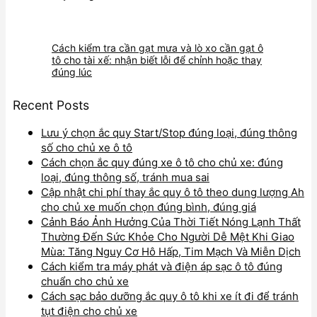
Cách kiểm tra cần gạt mưa và lò xo cần gạt ô
tô cho tài xế: nhận biết lỗi để chỉnh hoặc thay
đúng lúc
Recent Posts
Lưu ý chọn ắc quy Start/Stop đúng loại, đúng thông
số cho chủ xe ô tô
Cách chọn ắc quy đúng xe ô tô cho chủ xe: đúng
loại, đúng thông số, tránh mua sai
Cập nhật chi phí thay ắc quy ô tô theo dung lượng Ah
cho chủ xe muốn chọn đúng bình, đúng giá
Cảnh Báo Ảnh Hưởng Của Thời Tiết Nóng Lạnh Thất
Thường Đến Sức Khỏe Cho Người Dễ Mệt Khi Giao
Mùa: Tăng Nguy Cơ Hô Hấp, Tim Mạch Và Miễn Dịch
Cách kiểm tra máy phát và điện áp sạc ô tô đúng
chuẩn cho chủ xe
Cách sạc bảo dưỡng ắc quy ô tô khi xe ít đi để tránh
tụt điện cho chủ xe