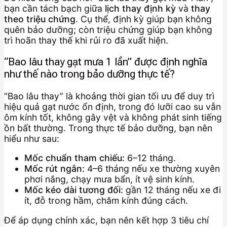
bạn cần tách bạch giữa
lịch thay định kỳ
và
thay
theo triệu chứng
. Cụ thể, định kỳ giúp bạn không
quên bảo dưỡng; còn triệu chứng giúp bạn không
trì hoãn thay thế khi rủi ro đã xuất hiện.
“Bao lâu thay gạt mưa 1 lần” được định nghĩa
như thế nào trong bảo dưỡng thực tế?
“Bao lâu thay” là khoảng thời gian tối ưu để duy trì
hiệu quả gạt nước ổn định, trong đó lưỡi cao su vẫn
ôm kính tốt, không gây vệt và không phát sinh tiếng
ồn bất thường. Trong thực tế bảo dưỡng, bạn nên
hiểu như sau:
Mốc chuẩn tham chiếu:
6–12 tháng.
Mốc rút ngắn:
4–6 tháng nếu xe thường xuyên
phơi nắng, chạy mưa bẩn, ít vệ sinh kính.
Mốc kéo dài tương đối:
gần 12 tháng nếu xe đi
ít, đỗ trong hầm, chăm kính đúng cách.
Để áp dụng chính xác, bạn nên kết hợp 3 tiêu chí