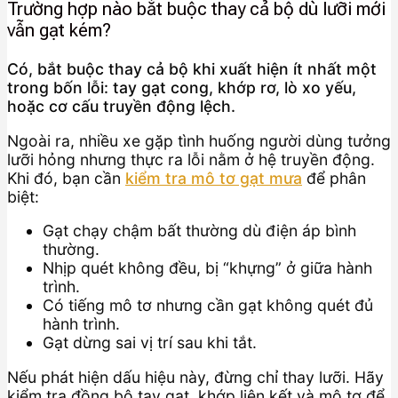
Trường hợp nào bắt buộc thay cả bộ dù lưỡi mới
vẫn gạt kém?
Có, bắt buộc thay cả bộ khi xuất hiện ít nhất một
trong bốn lỗi: tay gạt cong, khớp rơ, lò xo yếu,
hoặc cơ cấu truyền động lệch.
Ngoài ra, nhiều xe gặp tình huống người dùng tưởng
lưỡi hỏng nhưng thực ra lỗi nằm ở hệ truyền động.
Khi đó, bạn cần
kiểm tra mô tơ gạt mưa
để phân
biệt:
Gạt chạy chậm bất thường dù điện áp bình
thường.
Nhịp quét không đều, bị “khựng” ở giữa hành
trình.
Có tiếng mô tơ nhưng cần gạt không quét đủ
hành trình.
Gạt dừng sai vị trí sau khi tắt.
Nếu phát hiện dấu hiệu này, đừng chỉ thay lưỡi. Hãy
kiểm tra đồng bộ tay gạt, khớp liên kết và mô tơ để