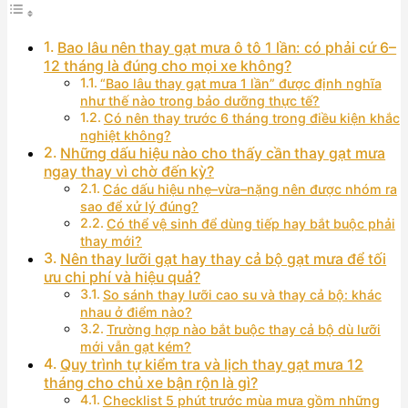
Bao lâu nên thay gạt mưa ô tô 1 lần: có phải cứ 6–
12 tháng là đúng cho mọi xe không?
“Bao lâu thay gạt mưa 1 lần” được định nghĩa
như thế nào trong bảo dưỡng thực tế?
Có nên thay trước 6 tháng trong điều kiện khắc
nghiệt không?
Những dấu hiệu nào cho thấy cần thay gạt mưa
ngay thay vì chờ đến kỳ?
Các dấu hiệu nhẹ–vừa–nặng nên được nhóm ra
sao để xử lý đúng?
Có thể vệ sinh để dùng tiếp hay bắt buộc phải
thay mới?
Nên thay lưỡi gạt hay thay cả bộ gạt mưa để tối
ưu chi phí và hiệu quả?
So sánh thay lưỡi cao su và thay cả bộ: khác
nhau ở điểm nào?
Trường hợp nào bắt buộc thay cả bộ dù lưỡi
mới vẫn gạt kém?
Quy trình tự kiểm tra và lịch thay gạt mưa 12
tháng cho chủ xe bận rộn là gì?
Checklist 5 phút trước mùa mưa gồm những