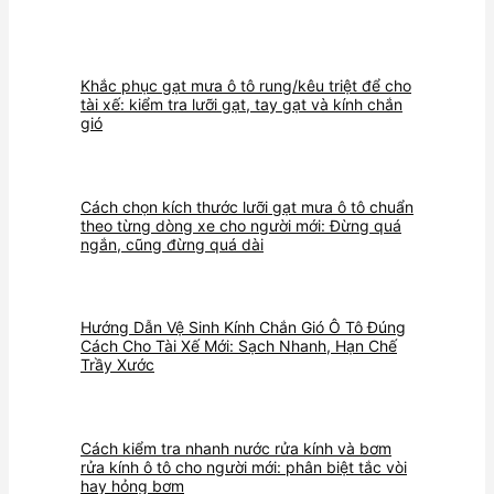
Khắc phục gạt mưa ô tô rung/kêu triệt để cho
tài xế: kiểm tra lưỡi gạt, tay gạt và kính chắn
gió
Cách chọn kích thước lưỡi gạt mưa ô tô chuẩn
theo từng dòng xe cho người mới: Đừng quá
ngắn, cũng đừng quá dài
Hướng Dẫn Vệ Sinh Kính Chắn Gió Ô Tô Đúng
Cách Cho Tài Xế Mới: Sạch Nhanh, Hạn Chế
Trầy Xước
Cách kiểm tra nhanh nước rửa kính và bơm
rửa kính ô tô cho người mới: phân biệt tắc vòi
hay hỏng bơm