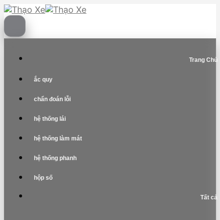
Skip
to
content
Trang Chủ
ắc quy
chẩn đoán lỗi
hệ thống lái
hệ thống làm mát
hệ thống phanh
hộp số
Tất cả