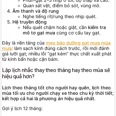
Phun-gạt 2–3 nhịp ở tốc độ thấp và cao.
Quan sát vệt, điểm bỏ sót, vùng mờ.
Âm thanh và độ rung
Nghe tiếng rít/rung theo nhịp quét.
Hệ truyền động
Nếu quét chậm hoặc giật, cần
kiểm tra
mô tơ gạt mưa
cùng cơ cấu tay gạt.
Đây là nền tảng của
mẹo bảo dưỡng gạt mưa mùa
mưa
: làm sạch kính đúng cách trước, rồi mới đánh
giá lưỡi gạt; nhiều lỗi “gạt kém” thực chất xuất phát
từ kính bẩn hoặc cặn bám.
Lập lịch nhắc thay theo tháng hay theo mùa sẽ
hiệu quả hơn?
Lịch theo tháng tốt cho người hay quên, lịch theo
mùa tối ưu cho người chạy xe theo chu kỳ thời tiết;
kết hợp cả hai là phương án hiệu quả nhất.
Gợi ý lịch 12 tháng: