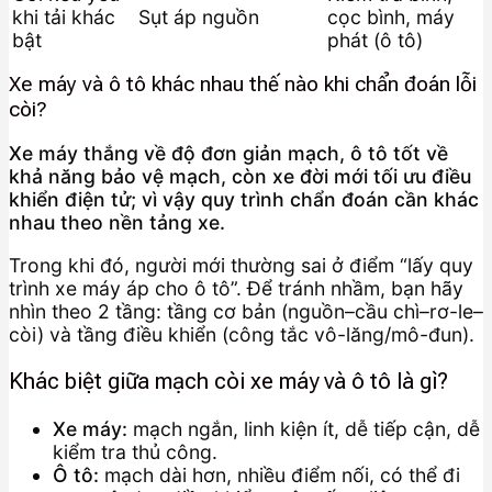
khi tải khác
Sụt áp nguồn
cọc bình, máy
bật
phát (ô tô)
Xe máy và ô tô khác nhau thế nào khi chẩn đoán lỗi
còi?
Xe máy thắng về độ đơn giản mạch, ô tô tốt về
khả năng bảo vệ mạch, còn xe đời mới tối ưu điều
khiển điện tử; vì vậy quy trình chẩn đoán cần khác
nhau theo nền tảng xe.
Trong khi đó, người mới thường sai ở điểm “lấy quy
trình xe máy áp cho ô tô”. Để tránh nhầm, bạn hãy
nhìn theo 2 tầng: tầng cơ bản (nguồn–cầu chì–rơ-le–
còi) và tầng điều khiển (công tắc vô-lăng/mô-đun).
Khác biệt giữa mạch còi xe máy và ô tô là gì?
Xe máy:
mạch ngắn, linh kiện ít, dễ tiếp cận, dễ
kiểm tra thủ công.
Ô tô:
mạch dài hơn, nhiều điểm nối, có thể đi