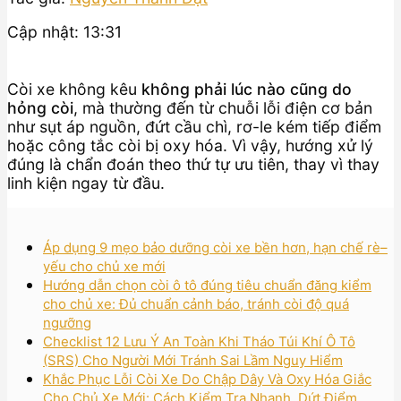
Cập nhật: 13:31
Còi xe không kêu
không phải lúc nào cũng do
hỏng còi
, mà thường đến từ chuỗi lỗi điện cơ bản
như sụt áp nguồn, đứt cầu chì, rơ-le kém tiếp điểm
hoặc công tắc còi bị oxy hóa. Vì vậy, hướng xử lý
đúng là chẩn đoán theo thứ tự ưu tiên, thay vì thay
linh kiện ngay từ đầu.
Áp dụng 9 mẹo bảo dưỡng còi xe bền hơn, hạn chế rè–
yếu cho chủ xe mới
Hướng dẫn chọn còi ô tô đúng tiêu chuẩn đăng kiểm
cho chủ xe: Đủ chuẩn cảnh báo, tránh còi độ quá
ngưỡng
Checklist 12 Lưu Ý An Toàn Khi Tháo Túi Khí Ô Tô
(SRS) Cho Người Mới Tránh Sai Lầm Nguy Hiểm
Khắc Phục Lỗi Còi Xe Do Chập Dây Và Oxy Hóa Giắc
Cho Chủ Xe Mới: Cách Kiểm Tra Nhanh, Dứt Điểm