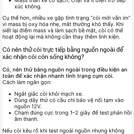
Mass thân xe có sạch, chặt và ít điện trở tiếp
xúc không.
Cụ thể hơn, nhiều xe gặp tình trạng “còi mới vẫn im”
vì mass bị oxy hóa nhẹ, mắt thường khó thấy. Khi
siết lại điểm mass và làm sạch bề mặt, còi có thể
hoạt động lại mà không cần thay thêm linh kiện.
Có nên thử còi trực tiếp bằng nguồn ngoài để
xác nhận còi còn sống không?
Có, nên thử bằng nguồn ngoài trong điều kiện an
toàn để xác nhận nhanh tình trạng cụm còi.
Cách làm ngắn gọn:
Ngắt giắc còi khỏi mạch xe.
Dùng dây thử có cầu chì bảo vệ nối tạm vào
nguồn 12V.
Chạm đúng cực trong 1–2 giây để test phản hồi
âm thanh.
Nếu còi kêu rõ khi test ngoài nguồn nhưng không