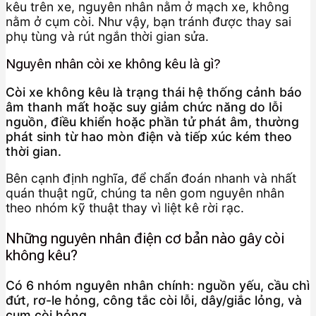
kêu trên xe, nguyên nhân nằm ở mạch xe, không
nằm ở cụm còi. Như vậy, bạn tránh được thay sai
phụ tùng và rút ngắn thời gian sửa.
Nguyên nhân còi xe không kêu là gì?
Còi xe không kêu là trạng thái hệ thống cảnh báo
âm thanh mất hoặc suy giảm chức năng do lỗi
nguồn, điều khiển hoặc phần tử phát âm, thường
phát sinh từ hao mòn điện và tiếp xúc kém theo
thời gian.
Bên cạnh định nghĩa, để chẩn đoán nhanh và nhất
quán thuật ngữ, chúng ta nên gom nguyên nhân
theo nhóm kỹ thuật thay vì liệt kê rời rạc.
Những nguyên nhân điện cơ bản nào gây còi
không kêu?
Có 6 nhóm nguyên nhân chính: nguồn yếu, cầu chì
đứt, rơ-le hỏng, công tắc còi lỗi, dây/giắc lỏng, và
cụm còi hỏng.