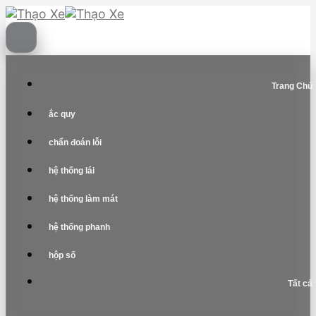
Skip
to
content
Trang Chủ
ắc quy
chẩn đoán lỗi
hệ thống lái
hệ thống làm mát
hệ thống phanh
hộp số
Tất cả