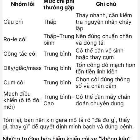
Mức chi phí
Nhóm lỗi
Ghi chú
thường gặp
Thay nhanh, cần kiểm
Cầu chì
Thấp
tra nguyên nhân cháy
lặp
Thấp–Trung
Nên đúng chuẩn chân
Rơ-le còi
bình
và dòng tải
Có thể cần vệ sinh
Công tắc còi
Trung bình
hoặc thay cụm
Tốn công dò mạch hơn
Dây/giắc/mass
Trung bình
tốn tiền linh kiện
Chọn còi đúng thông
Cụm còi
Trung bình
số và chân cắm
Mạch điều
Trung bình–
Có thể cần máy chẩn
khiển (ô tô đời
Cao
đoán chuyên dụng
mới)
Tóm lại, bạn nên xin gara mô tả rõ “đã đo gì, thấy
gì, thay gì” để quyết định minh bạch và đúng bệnh.
Những trường hợp hiếm khiến còi xe “không kêu”