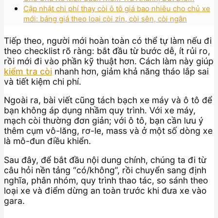
Cập nhật chi phí thay còi ô tô giá bao nhiêu cho chủ xe
mới: bảng giá theo loại còi zin, còi sên, còi ngân
Tiếp theo, người mới hoàn toàn có thể tự làm nếu đi
theo checklist rõ ràng: bắt đầu từ bước dễ, ít rủi ro,
rồi mới đi vào phần kỹ thuật hơn. Cách làm này giúp
kiểm tra còi
nhanh hơn, giảm khả năng tháo lắp sai
và tiết kiệm chi phí.
Ngoài ra, bài viết cũng tách bạch xe máy và ô tô để
bạn không áp dụng nhầm quy trình. Với xe máy,
mạch còi thường đơn giản; với ô tô, bạn cần lưu ý
thêm cụm vô-lăng, rơ-le, mass và ở một số dòng xe
là mô-đun điều khiển.
Sau đây, để bắt đầu nội dung chính, chúng ta đi từ
câu hỏi nền tảng “có/không”, rồi chuyển sang định
nghĩa, phân nhóm, quy trình thao tác, so sánh theo
loại xe và điểm dừng an toàn trước khi đưa xe vào
gara.