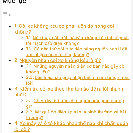
Mục lục
Còi xe không kêu có phải luôn do hỏng còi
không?
Nếu thay còi mới mà vẫn không kêu thì có phải
lỗi mạch cấp điện không?
Có nên thử còi trực tiếp bằng nguồn ngoài để
xác nhận còi còn sống không?
Nguyên nhân còi xe không kêu là gì?
Những nguyên nhân điện cơ bản nào gây còi
không kêu?
Dấu hiệu nào giúp nhận biết nhanh từng nhóm
lỗi?
Kiểm tra còi xe theo thứ tự nào để ra lỗi nhanh
nhất?
Checklist 6 bước cho người mới gồm những
gì?
Kết quả đo điện áp nào là bình thường và bất
thường?
Xe máy và ô tô khác nhau thế nào khi chẩn đoán
lỗi còi?