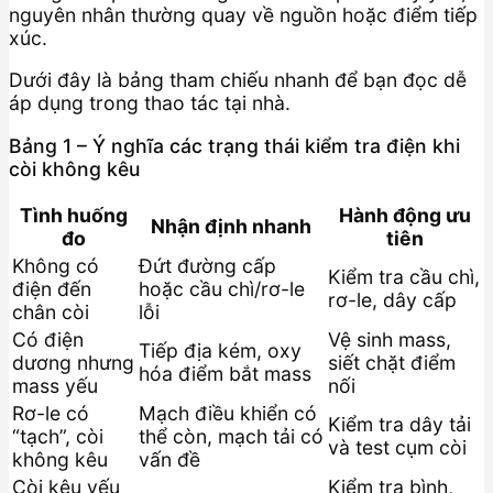
nguyên nhân thường quay về nguồn hoặc điểm tiếp
xúc.
Dưới đây là bảng tham chiếu nhanh để bạn đọc dễ
áp dụng trong thao tác tại nhà.
Bảng 1 – Ý nghĩa các trạng thái kiểm tra điện khi
còi không kêu
Tình huống
Hành động ưu
Nhận định nhanh
đo
tiên
Không có
Đứt đường cấp
Kiểm tra cầu chì,
điện đến
hoặc cầu chì/rơ-le
rơ-le, dây cấp
chân còi
lỗi
Có điện
Vệ sinh mass,
Tiếp địa kém, oxy
dương nhưng
siết chặt điểm
hóa điểm bắt mass
mass yếu
nối
Rơ-le có
Mạch điều khiển có
Kiểm tra dây tải
“tạch”, còi
thể còn, mạch tải có
và test cụm còi
không kêu
vấn đề
Còi kêu yếu
Kiểm tra bình,