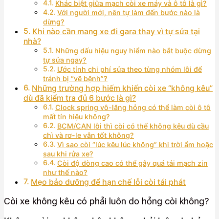
Khác biệt giữa mạch còi xe máy và ô tô là gì?
Với người mới, nên tự làm đến bước nào là
dừng?
Khi nào cần mang xe đi gara thay vì tự sửa tại
nhà?
Những dấu hiệu nguy hiểm nào bắt buộc dừng
tự sửa ngay?
Ước tính chi phí sửa theo từng nhóm lỗi để
tránh bị “vẽ bệnh”?
Những trường hợp hiếm khiến còi xe “không kêu”
dù đã kiểm tra đủ 6 bước là gì?
Clock spring vô-lăng hỏng có thể làm còi ô tô
mất tín hiệu không?
BCM/CAN lỗi thì còi có thể không kêu dù cầu
chì và rơ-le vẫn tốt không?
Vì sao còi “lúc kêu lúc không” khi trời ẩm hoặc
sau khi rửa xe?
Còi độ dòng cao có thể gây quá tải mạch zin
như thế nào?
Mẹo bảo dưỡng để hạn chế lỗi còi tái phát
Còi xe không kêu có phải luôn do hỏng còi không?