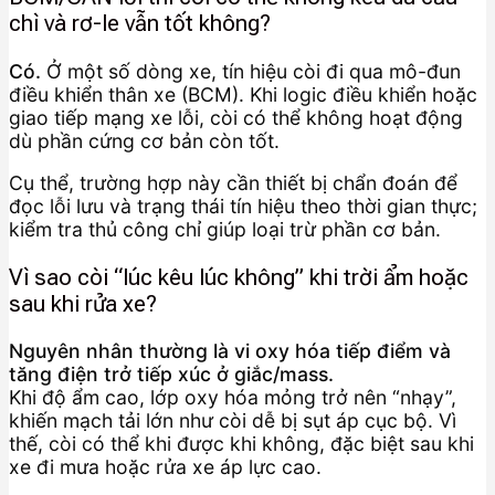
chì và rơ-le vẫn tốt không?
Có.
Ở một số dòng xe, tín hiệu còi đi qua mô-đun
điều khiển thân xe (BCM). Khi logic điều khiển hoặc
giao tiếp mạng xe lỗi, còi có thể không hoạt động
dù phần cứng cơ bản còn tốt.
Cụ thể, trường hợp này cần thiết bị chẩn đoán để
đọc lỗi lưu và trạng thái tín hiệu theo thời gian thực;
kiểm tra thủ công chỉ giúp loại trừ phần cơ bản.
Vì sao còi “lúc kêu lúc không” khi trời ẩm hoặc
sau khi rửa xe?
Nguyên nhân thường là vi oxy hóa tiếp điểm và
tăng điện trở tiếp xúc ở giắc/mass.
Khi độ ẩm cao, lớp oxy hóa mỏng trở nên “nhạy”,
khiến mạch tải lớn như còi dễ bị sụt áp cục bộ. Vì
thế, còi có thể khi được khi không, đặc biệt sau khi
xe đi mưa hoặc rửa xe áp lực cao.