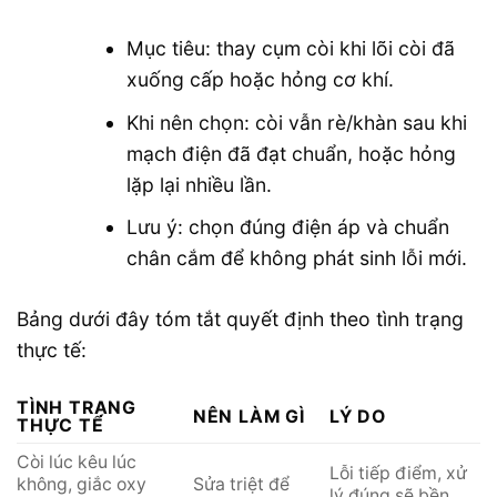
Mục tiêu: thay cụm còi khi lõi còi đã
xuống cấp hoặc hỏng cơ khí.
Khi nên chọn: còi vẫn rè/khàn sau khi
mạch điện đã đạt chuẩn, hoặc hỏng
lặp lại nhiều lần.
Lưu ý: chọn đúng điện áp và chuẩn
chân cắm để không phát sinh lỗi mới.
Bảng dưới đây tóm tắt quyết định theo tình trạng
thực tế:
TÌNH TRẠNG
NÊN LÀM GÌ
LÝ DO
THỰC TẾ
Còi lúc kêu lúc
Lỗi tiếp điểm, xử
không, giắc oxy
Sửa triệt để
lý đúng sẽ bền