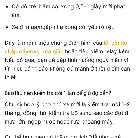
Có độ trễ: bấm còi xong 0,5–1 giây mới phát
âm.
Xe đi mưa/ngập nhẹ xong còi yếu rõ rệt.
Đây là nhóm triệu chứng điển hình của
lỗi còi do
chập dây/oxy hóa giắc
hoặc tiếp điểm relay kém.
Nếu bỏ qua, bạn dễ gặp tình huống nguy hiểm vì
tín hiệu cảnh báo không đủ mạnh ở thời điểm cần
thiết.
Bao lâu nên kiểm tra còi 1 lần để giữ độ bền?
Chu kỳ hợp lý cho chủ xe mới là
kiểm tra mỗi 1–2
tháng
, đồng thời kiểm tra bổ sung sau các đợt đi
mưa lớn, ngập nước hoặc rửa khoang máy.
Cụ thể hơn, bạn có thể dùng lịch “dễ nhớ – dễ