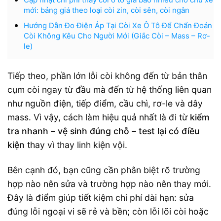
mới: bảng giá theo loại còi zin, còi sên, còi ngân
Hướng Dẫn Đo Điện Áp Tại Còi Xe Ô Tô Để Chẩn Đoán
Còi Không Kêu Cho Người Mới (Giắc Còi – Mass – Rơ-
le)
Tiếp theo, phần lớn lỗi còi không đến từ bản thân
cụm còi ngay từ đầu mà đến từ hệ thống liên quan
như nguồn điện, tiếp điểm, cầu chì, rơ-le và dây
mass. Vì vậy, cách làm hiệu quả nhất là đi từ
kiểm
tra nhanh – vệ sinh đúng chỗ – test lại có điều
kiện
thay vì thay linh kiện vội.
Bên cạnh đó, bạn cũng cần phân biệt rõ trường
hợp nào nên sửa và trường hợp nào nên thay mới.
Đây là điểm giúp tiết kiệm chi phí dài hạn: sửa
đúng lỗi ngoại vi sẽ rẻ và bền; còn lỗi lõi còi hoặc