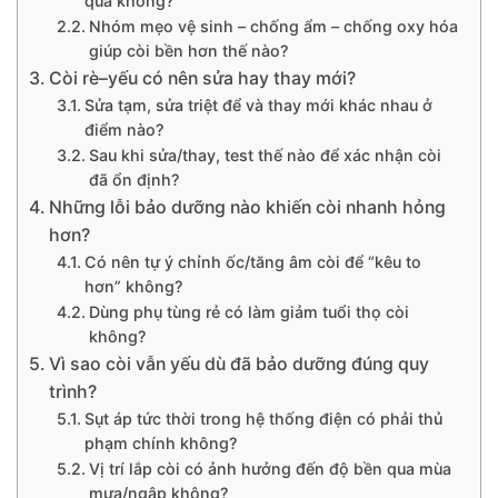
quả không?
Nhóm mẹo vệ sinh – chống ẩm – chống oxy hóa
giúp còi bền hơn thế nào?
Còi rè–yếu có nên sửa hay thay mới?
Sửa tạm, sửa triệt để và thay mới khác nhau ở
điểm nào?
Sau khi sửa/thay, test thế nào để xác nhận còi
đã ổn định?
Những lỗi bảo dưỡng nào khiến còi nhanh hỏng
hơn?
Có nên tự ý chỉnh ốc/tăng âm còi để “kêu to
hơn” không?
Dùng phụ tùng rẻ có làm giảm tuổi thọ còi
không?
Vì sao còi vẫn yếu dù đã bảo dưỡng đúng quy
trình?
Sụt áp tức thời trong hệ thống điện có phải thủ
phạm chính không?
Vị trí lắp còi có ảnh hưởng đến độ bền qua mùa
mưa/ngập không?