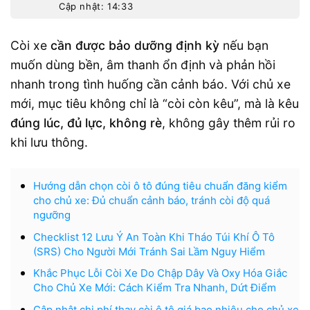
Cập nhật: 14:33
Còi xe
cần được bảo dưỡng định kỳ
nếu bạn
muốn dùng bền, âm thanh ổn định và phản hồi
nhanh trong tình huống cần cảnh báo. Với chủ xe
mới, mục tiêu không chỉ là “còi còn kêu”, mà là kêu
đúng lúc, đủ lực, không rè
, không gây thêm rủi ro
khi lưu thông.
Hướng dẫn chọn còi ô tô đúng tiêu chuẩn đăng kiểm
cho chủ xe: Đủ chuẩn cảnh báo, tránh còi độ quá
ngưỡng
Checklist 12 Lưu Ý An Toàn Khi Tháo Túi Khí Ô Tô
(SRS) Cho Người Mới Tránh Sai Lầm Nguy Hiểm
Khắc Phục Lỗi Còi Xe Do Chập Dây Và Oxy Hóa Giắc
Cho Chủ Xe Mới: Cách Kiểm Tra Nhanh, Dứt Điểm
Cập nhật chi phí thay còi ô tô giá bao nhiêu cho chủ xe