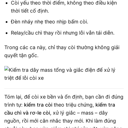
Còi yếu theo thời điểm, không theo điều kiện
thời tiết cố định.
Đèn nháy nhẹ theo nhịp bấm còi.
Relay/cầu chì thay rồi nhưng lỗi vẫn tái diễn.
Trong các ca này, chỉ thay còi thường không giải
quyết tận gốc.
Tóm lại, để còi xe bền và ổn định, bạn cần đi đúng
trình tự:
kiểm tra còi
theo triệu chứng,
kiểm tra
cầu chì và rơ-le còi
, xử lý giắc – mass – dây
nguồn, rồi mới cân nhắc thay mới. Khi làm đúng