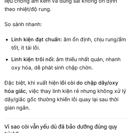
liệu chống ẩm kém và dung sai không ổn định
theo nhiệt/độ rung.
So sánh nhanh:
Linh kiện đạt chuẩn:
âm ổn định, chịu rung/ẩm
tốt, ít tái lỗi.
Linh kiện trôi nổi:
âm thiếu nhất quán, nhanh
oxy hóa, dễ phát sinh chập chờn.
Đặc biệt, khi xuất hiện
lỗi còi do chập dây/oxy
hóa giắc
, việc thay linh kiện rẻ nhưng không xử lý
dây/giắc gốc thường khiến lỗi quay lại sau thời
gian ngắn.
Vì sao còi vẫn yếu dù đã bảo dưỡng đúng quy