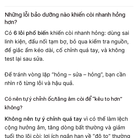
Những lỗi bảo dưỡng nào khiến còi nhanh hỏng
hơn?
Có
6 lỗi phổ biến
khiến còi nhanh hỏng: dùng sai
linh kiện, đấu nối tạm bợ, bỏ qua kiểm tra nguồn,
để giắc ẩm kéo dài, cố chỉnh quá tay, và không
test lại sau sửa.
Để tránh vòng lặp “hỏng – sửa – hỏng”, bạn cần
nhìn rõ từng lỗi và hậu quả.
Có nên tự ý chỉnh ốc/tăng âm còi để “kêu to hơn”
không?
Không nên tự ý chỉnh quá tay
vì có thể làm lệch
cộng hưởng âm, tăng dòng bất thường và giảm
tuổi thọ lõi còi; lợi ích ngắn hạn về “độ to” thường