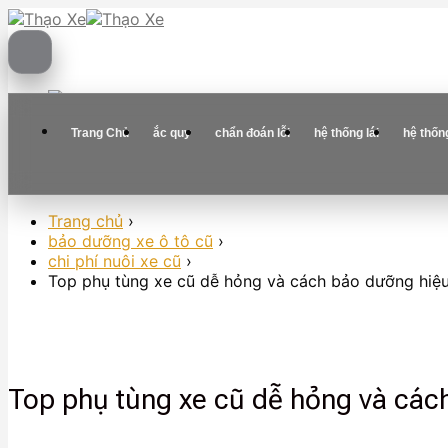
Skip
to
content
Trang Chủ
ắc quy
chẩn đoán lỗi
hệ thống lái
hệ thốn
Trang chủ
›
bảo dưỡng xe ô tô cũ
›
chi phí nuôi xe cũ
›
Top phụ tùng xe cũ dễ hỏng và cách bảo dưỡng hiệ
Top phụ tùng xe cũ dễ hỏng và các