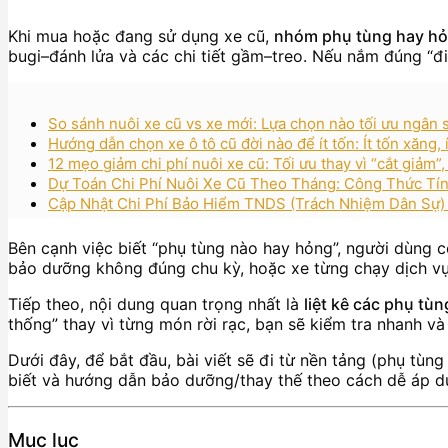
Khi mua hoặc đang sử dụng xe cũ,
nhóm phụ tùng hay h
bugi–đánh lửa và các chi tiết gầm–treo. Nếu nắm đúng “đi
So sánh nuôi xe cũ vs xe mới: Lựa chọn nào tối ưu ngân
Hướng dẫn chọn xe ô tô cũ đời nào để ít tốn: Ít tốn xăng,
12 mẹo giảm chi phí nuôi xe cũ: Tối ưu thay vì “cắt giảm”
Dự Toán Chi Phí Nuôi Xe Cũ Theo Tháng: Công Thức Tí
Cập Nhật Chi Phí Bảo Hiểm TNDS (Trách Nhiệm Dân Sự
Bên cạnh việc biết “phụ tùng nào hay hỏng”, người dùng 
bảo dưỡng không đúng chu kỳ, hoặc xe từng chạy dịch vụ
Tiếp theo, nội dung quan trọng nhất là
liệt kê các phụ tù
thống” thay vì từng món rời rạc, bạn sẽ kiểm tra nhanh và
Dưới đây, để bắt đầu, bài viết sẽ đi từ nền tảng (phụ tùn
biết và hướng dẫn bảo dưỡng/thay thế theo cách dễ áp d
Mục lục