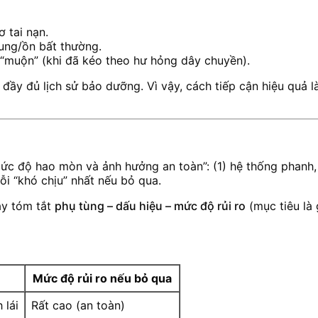
 tai nạn.
rung/ồn bất thường.
 “muộn” (khi đã kéo theo hư hỏng dây chuyền).
 đầy đủ lịch sử bảo dưỡng. Vì vậy, cách tiếp cận hiệu quả l
mức độ hao mòn và ảnh hưởng an toàn”: (1) hệ thống phanh, (
ỗi “khó chịu” nhất nếu bỏ qua.
ây tóm tắt
phụ tùng – dấu hiệu – mức độ rủi ro
(mục tiêu là
Mức độ rủi ro nếu bỏ qua
 lái
Rất cao (an toàn)