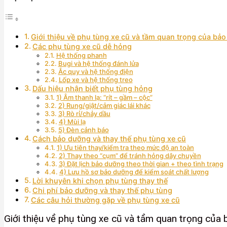
Giới thiệu về phụ tùng xe cũ và tầm quan trọng của bả
Các phụ tùng xe cũ dễ hỏng
Hệ thống phanh
Bugi và hệ thống đánh lửa
Ắc quy và hệ thống điện
Lốp xe và hệ thống treo
Dấu hiệu nhận biết phụ tùng hỏng
1) Âm thanh lạ: “rít – gầm – cộc”
2) Rung/giật/cảm giác lái khác
3) Rò rỉ/chảy dầu
4) Mùi lạ
5) Đèn cảnh báo
Cách bảo dưỡng và thay thế phụ tùng xe cũ
1) Ưu tiên thay/kiểm tra theo mức độ an toàn
2) Thay theo “cụm” để tránh hỏng dây chuyền
3) Đặt lịch bảo dưỡng theo thời gian + theo tình trạng
4) Lưu hồ sơ bảo dưỡng để kiểm soát chất lượng
Lời khuyên khi chọn phụ tùng thay thế
Chi phí bảo dưỡng và thay thế phụ tùng
Các câu hỏi thường gặp về phụ tùng xe cũ
Giới thiệu về phụ tùng xe cũ và tầm quan trọng của