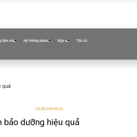
g làm mát
hệ thống phanh
hộp số
Tất cả
u quả
chi phí nuôi xe cũ
h bảo dưỡng hiệu quả