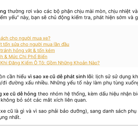
ỏng
thường rơi vào các bộ phận chịu mài mòn, chịu nhiệt và c
ểm yếu” này, bạn sẽ chủ động kiểm tra, phát hiện sớm và g
 sách cho người mua xe?
 ít tốn sửa cho người mua lần đầu
, tránh hỏng vặt & tốn kém
nh & Mức Chi Phổ Biến
) Khi Đăng Kiểm Ô Tô: Gồm Những Khoản Nào?
còn cần hiểu
vì sao xe cũ dễ phát sinh lỗi
: lịch sử sử dụng k
/đi đường xấu nhiều. Những yếu tố này làm phụ tùng xuống
ng xe cũ dễ hỏng
theo nhóm hệ thống, kèm dấu hiệu nhận biết
 không bỏ sót các mắt xích liên quan.
g xe cũ là gì và vì sao phải bảo dưỡng), sang danh sách phụ
ụng nhất.