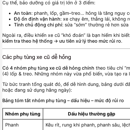
Cụ thể, bảo dưỡng có giá trị lớn ở 3 điểm:
An toàn
: phanh, lốp, gầm–treo… hỏng là tăng nguy cơ
Độ ổn định vận hành
: xe chạy êm, thẳng lái, không 
Tính chủ động chi phí
: sửa “sớm” thường rẻ hơn sửa
Ngoài ra, điều khiến xe cũ “khó đoán” là bạn hiếm khi biết
kiểm tra theo hệ thống → ưu tiên xử lý theo mức rủi ro
.
Các phụ tùng xe cũ dễ hỏng
Có 4 nhóm phụ tùng xe cũ dễ hỏng chính
theo tiêu chí “
(4) lốp & treo. Những nhóm này vừa phổ biến, vừa tạo ra l
Từ bức tranh tổng quát đó, để dễ hình dung, bảng dưới đ
hoặc đang sử dụng hằng ngày):
Bảng tóm tắt nhóm phụ tùng – dấu hiệu – mức độ rủi ro
Nhóm phụ tùng
Dấu hiệu thường gặp
Phanh
Kêu rít, rung khi phanh, phanh sâu, lệch