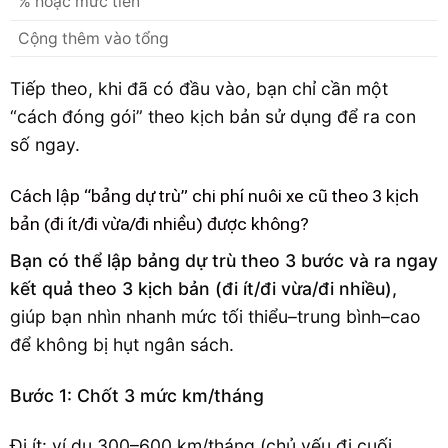
% hoặc mức tiền
Cộng thêm vào tổng
Tiếp theo, khi đã có đầu vào, bạn chỉ cần một
“cách đóng gói” theo kịch bản sử dụng để ra con
số ngay.
Cách lập “bảng dự trù” chi phí nuôi xe cũ theo 3 kịch
bản (đi ít/đi vừa/đi nhiều) được không?
Bạn có thể lập bảng dự trù theo 3 bước và ra ngay
kết quả theo 3 kịch bản (đi ít/đi vừa/đi nhiều),
giúp bạn nhìn nhanh mức tối thiểu–trung bình–cao
để không bị hụt ngân sách.
Bước 1: Chốt 3 mức km/tháng
Đi ít: ví dụ 300–600 km/tháng (chủ yếu đi cuối