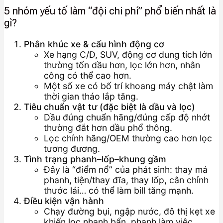
5 nhóm yếu tố làm “đội chi phí” phổ biến nhất là
gì?
Phân khúc xe & cấu hình động cơ
Xe hạng C/D, SUV, động cơ dung tích lớn
thường tốn dầu hơn, lọc lớn hơn, nhân
công có thể cao hơn.
Một số xe có bố trí khoang máy chật làm
thời gian tháo lắp tăng.
Tiêu chuẩn vật tư (đặc biệt là dầu và lọc)
Dầu đúng chuẩn hãng/đúng cấp độ nhớt
thường đắt hơn dầu phổ thông.
Lọc chính hãng/OEM thường cao hơn lọc
tương đương.
Tình trạng phanh–lốp–khung gầm
Đây là “điểm nổ” của phát sinh: thay má
phanh, tiện/thay đĩa, thay lốp, cân chỉnh
thước lái… có thể làm bill tăng mạnh.
Điều kiện vận hành
Chạy đường bụi, ngập nước, đô thị kẹt xe
khiến lọc nhanh bẩn, phanh làm việc