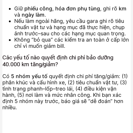
Giữ
phiếu công
,
hóa đơn phụ tùng
, ghi rõ
km
và
ngày làm
.
Nếu làm ngoài hãng, yêu cầu gara ghi rõ tiêu
chuẩn vật tư và hạng mục đã thực hiện, chụp
ảnh trước–sau cho các hạng mục quan trọng.
Không “bỏ qua” các kiểm tra an toàn ở cấp lớn
chỉ vì muốn giảm bill.
Các yếu tố nào quyết định chi phí bảo dưỡng
40.000 km tăng/giảm?
Có
5 nhóm yếu tố
quyết định chi phí tăng/giảm: (1)
phân khúc và cấu hình xe, (2) tiêu chuẩn vật tư, (3)
tình trạng phanh–lốp–treo lái, (4) điều kiện vận
hành, (5) nơi làm và mức nhân công. Khi bạn xác
định 5 nhóm này trước, báo giá sẽ “dễ đoán” hơn
nhiều.