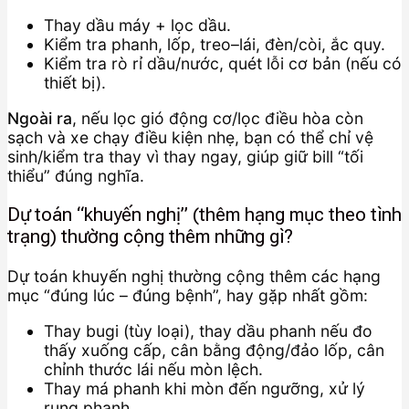
Thay dầu máy + lọc dầu.
Kiểm tra phanh, lốp, treo–lái, đèn/còi, ắc quy.
Kiểm tra rò rỉ dầu/nước, quét lỗi cơ bản (nếu có
thiết bị).
Ngoài ra
, nếu lọc gió động cơ/lọc điều hòa còn
sạch và xe chạy điều kiện nhẹ, bạn có thể chỉ vệ
sinh/kiểm tra thay vì thay ngay, giúp giữ bill “tối
thiểu” đúng nghĩa.
Dự toán “khuyến nghị” (thêm hạng mục theo tình
trạng) thường cộng thêm những gì?
Dự toán khuyến nghị thường cộng thêm các hạng
mục “đúng lúc – đúng bệnh”, hay gặp nhất gồm:
Thay bugi (tùy loại), thay dầu phanh nếu đo
thấy xuống cấp, cân bằng động/đảo lốp, cân
chỉnh thước lái nếu mòn lệch.
Thay má phanh khi mòn đến ngưỡng, xử lý
rung phanh.