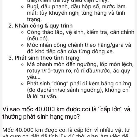
Bugi, dầu phanh, dầu hộp số, nước làm
mát: tùy khuyến nghị từng hãng và tình
trạng.
Nhân công & quy trình
Công tháo lắp, vệ sinh, kiểm tra, cân chỉnh
(nếu có).
Mức nhân công chênh theo hãng/gara và
độ khó tiếp cận của từng dòng xe.
Phát sinh theo tình trạng
Má phanh mòn đến ngưỡng, lốp mòn lệch,
rotuyn/rô-tuyn rơ, rò rỉ dầu/nước, ắc quy
yếu…
Phát sinh “đúng” phải đi kèm bằng chứng
(đo đạc/ảnh/so sánh ngưỡng), không chỉ
là lời tư vấn.
Vì sao mốc 40.000 km được coi là “cấp lớn” và
thường phát sinh hạng mục?
Mốc 40.000 km được coi là cấp lớn vì nhiều vật tư
và cụm chi tiết đã tích lũy đủ thời gian làm việc để