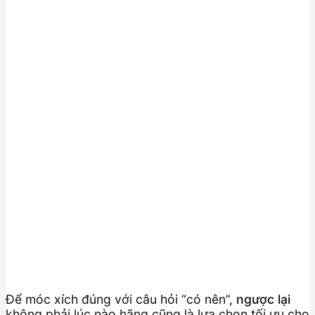
Để móc xích đúng với câu hỏi “có nên”,
ngược lại
không phải lúc nào hãng cũng là lựa chọn tối ưu cho