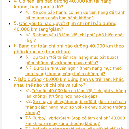
Có nên làm bảo dưỡng 40.000 km tại hãng
không, hay gara là đủ?
Xe còn bảo hành: có nên ưu tiên hãng để tránh
rủi ro tranh chấp bảo hành không?
Các yếu tố nào quyết định chi phí bảo dưỡng
40.000 km tăng/giảm?
5 nhóm yếu tố làm “đội chi phí” phổ biến nhất
là gì?
Bảng dự toán chi phí bảo dưỡng 40.000 km theo
phân khúc xe (tham khảo)
Dự toán “tối thiểu” (chỉ hạng mục bắt buộc)
gồm những gì và khoảng bao nhiêu?
Dự toán “khuyến nghị” (thêm hạng mục theo
tình trạng) thường cộng thêm những gì?
Bảo dưỡng 40.000 km đúng hạn vs trễ hạn: khác
nhau thế nào về chi phí và rủi ro?
Trễ mốc 40.000 km có làm “đội” chi phí vì hỏng
lan không? (trường hợp nào dễ gặp)
Xe chạy dịch vụ/đường bụi/đô thị kẹt xe có cần
“nâng cấp” hạng mục so với xe chạy đường trường
không?
Turbo/Hybrid/Start-Stop có làm chi phí 40.000
km khác xe máy xăng thường không?
Khi bảo dưỡng ngoài hãng, cần giữ lại giấy tờ