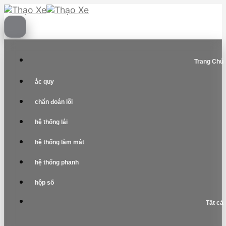
Skip
to
content
Trang Chủ
ắc quy
chẩn đoán lỗi
hệ thống lái
hệ thống làm mát
hệ thống phanh
hộp số
Tất cả