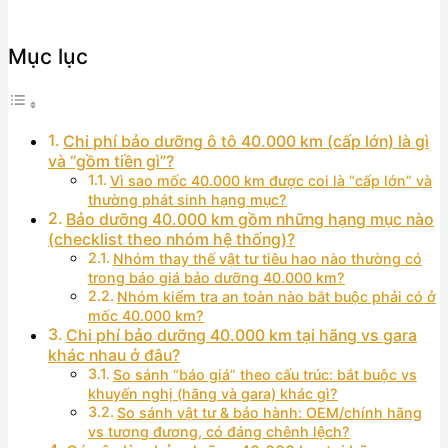
Mục lục
Chi phí bảo dưỡng ô tô 40.000 km (cấp lớn) là gì
và “gồm tiền gì”?
Vì sao mốc 40.000 km được coi là “cấp lớn” và
thường phát sinh hạng mục?
Bảo dưỡng 40.000 km gồm những hạng mục nào
(checklist theo nhóm hệ thống)?
Nhóm thay thế vật tư tiêu hao nào thường có
trong báo giá bảo dưỡng 40.000 km?
Nhóm kiểm tra an toàn nào bắt buộc phải có ở
mốc 40.000 km?
Chi phí bảo dưỡng 40.000 km tại hãng vs gara
khác nhau ở đâu?
So sánh “báo giá” theo cấu trúc: bắt buộc vs
khuyến nghị (hãng và gara) khác gì?
So sánh vật tư & bảo hành: OEM/chính hãng
vs tương đương, có đáng chênh lệch?