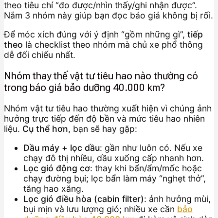
theo tiêu chí “đo được/nhìn thấy/ghi nhận được”.
Nắm 3 nhóm này giúp bạn đọc báo giá không bị rối.
Để móc xích đúng với ý định “gồm những gì”,
tiếp
theo
là checklist theo nhóm mà chủ xe phổ thông
dễ đối chiếu nhất.
Nhóm thay thế vật tư tiêu hao nào thường có
trong báo giá bảo dưỡng 40.000 km?
Nhóm vật tư tiêu hao thường xuất hiện vì chúng ảnh
hưởng trực tiếp đến độ bền và mức tiêu hao nhiên
liệu.
Cụ thể hơn
, bạn sẽ hay gặp:
Dầu máy + lọc dầu
: gần như luôn có. Nếu xe
chạy đô thị nhiều, dầu xuống cấp nhanh hơn.
Lọc gió động cơ
: thay khi bẩn/ẩm/mốc hoặc
chạy đường bụi; lọc bẩn làm máy “nghẹt thở”,
tăng hao xăng.
Lọc gió điều hòa (cabin filter)
: ảnh hưởng mùi,
bụi mịn và lưu lượng gió; nhiều xe cần
bảo