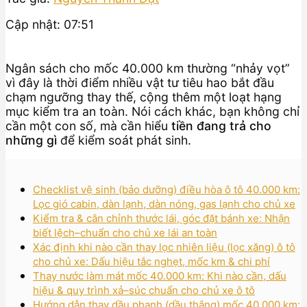
Cập nhật: 07:51
Ngân sách cho mốc 40.000 km thường “nhảy vọt”
vì đây là thời điểm nhiều vật tư tiêu hao bắt đầu
chạm ngưỡng thay thế, cộng thêm một loạt hạng
mục kiểm tra an toàn. Nói cách khác, bạn không chỉ
cần một con số, mà cần hiểu
tiền đang trả cho
những gì
để kiểm soát phát sinh.
Checklist vệ sinh (bảo dưỡng) điều hòa ô tô 40.000 km:
Lọc gió cabin, dàn lạnh, dàn nóng, gas lạnh cho chủ xe
Kiểm tra & cân chỉnh thước lái, góc đặt bánh xe: Nhận
biết lệch–chuẩn cho chủ xe lái an toàn
Xác định khi nào cần thay lọc nhiên liệu (lọc xăng) ô tô
cho chủ xe: Dấu hiệu tắc nghẹt, mốc km & chi phí
Thay nước làm mát mốc 40.000 km: Khi nào cần, dấu
hiệu & quy trình xả–súc chuẩn cho chủ xe ô tô
Hướng dẫn thay dầu phanh (dầu thắng) mốc 40.000 km: