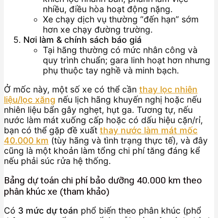
nhiều, điều hòa hoạt động nặng.
Xe chạy dịch vụ thường “đến hạn” sớm
hơn xe chạy đường trường.
Nơi làm & chính sách báo giá
Tại hãng thường có mức nhân công và
quy trình chuẩn; gara linh hoạt hơn nhưng
phụ thuộc tay nghề và minh bạch.
Ở mốc này, một số xe có thể cần
thay lọc nhiên
liệu/lọc xăng
nếu lịch hãng khuyến nghị hoặc nếu
nhiên liệu bẩn gây nghẹt, hụt ga. Tương tự, nếu
nước làm mát xuống cấp hoặc có dấu hiệu cặn/rỉ,
bạn có thể gặp đề xuất
thay nước làm mát mốc
40.000 km
(tùy hãng và tình trạng thực tế), và đây
cũng là một khoản làm tổng chi phí tăng đáng kể
nếu phải súc rửa hệ thống.
Bảng dự toán chi phí bảo dưỡng 40.000 km theo
phân khúc xe (tham khảo)
Có
3 mức dự toán
phổ biến theo phân khúc (phổ