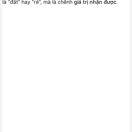
là “đắt” hay “rẻ”, mà là chênh
giá trị nhận được
.