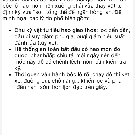
bộc lộ hao mòn, nên xưởng phải vừa thay vật tư
định kỳ vừa “soi” tổng thể để ngăn hỏng lan.
Để
minh họa
, các lý do phổ biến gồm:
Chu kỳ vật tư tiêu hao giao thoa
: lọc bẩn dần,
dầu bị suy giảm phụ gia, bugi giảm hiệu suất
đánh lửa (tùy xe).
Hệ thống an toàn bắt đầu có hao mòn đo
được
: phanh/lốp chịu tải mỗi ngày nên đến
mốc này dễ có chênh lệch mòn, cần kiểm tra
kỹ.
Thói quen vận hành bộc lộ rõ
: chạy đô thị kẹt
xe, đường bụi, chở nặng… khiến lọc và phanh
“đến hạn” sớm hơn lịch đẹp trên giấy.