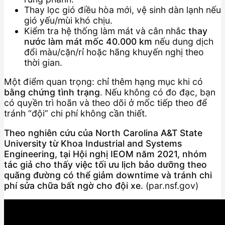
Thay lọc gió điều hòa mới, vệ sinh dàn lạnh nếu
gió yếu/mùi khó chịu.
Kiểm tra hệ thống làm mát và cân nhắc
thay
nước làm mát mốc 40.000 km
nếu dung dịch
đổi màu/cặn/rỉ hoặc hãng khuyến nghị theo
thời gian.
Một điểm quan trọng: chỉ thêm hạng mục khi có
bằng chứng tình trạng
. Nếu không có đo đạc, bạn
có quyền trì hoãn và theo dõi ở mốc tiếp theo để
tránh “đội” chi phí không cần thiết.
Theo nghiên cứu của North Carolina A&T State
University từ Khoa Industrial and Systems
Engineering, tại Hội nghị IEOM năm 2021, nhóm
tác giả cho thấy việc tối ưu lịch bảo dưỡng theo
quãng đường có thể giảm downtime và tránh chi
phí sửa chữa bất ngờ cho đội xe.
(par.nsf.gov)