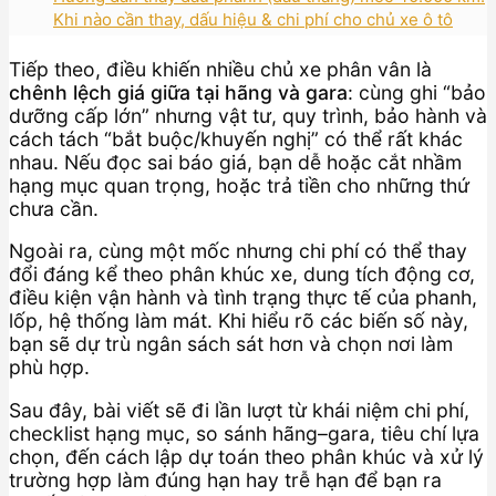
Khi nào cần thay, dấu hiệu & chi phí cho chủ xe ô tô
Tiếp theo, điều khiến nhiều chủ xe phân vân là
chênh lệch giá giữa tại hãng và gara
: cùng ghi “bảo
dưỡng cấp lớn” nhưng vật tư, quy trình, bảo hành và
cách tách “bắt buộc/khuyến nghị” có thể rất khác
nhau. Nếu đọc sai báo giá, bạn dễ hoặc cắt nhầm
hạng mục quan trọng, hoặc trả tiền cho những thứ
chưa cần.
Ngoài ra, cùng một mốc nhưng chi phí có thể thay
đổi đáng kể theo phân khúc xe, dung tích động cơ,
điều kiện vận hành và tình trạng thực tế của phanh,
lốp, hệ thống làm mát. Khi hiểu rõ các biến số này,
bạn sẽ dự trù ngân sách sát hơn và chọn nơi làm
phù hợp.
Sau đây, bài viết sẽ đi lần lượt từ khái niệm chi phí,
checklist hạng mục, so sánh hãng–gara, tiêu chí lựa
chọn, đến cách lập dự toán theo phân khúc và xử lý
trường hợp làm đúng hạn hay trễ hạn để bạn ra