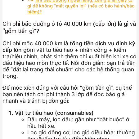
gì để không “mất quyền lợi” (nếu có bảo hành/bảo
hiểm)?
Chi phí bảo dưỡng ô tô 40.000 km (cấp lớn) là gì và
“gồm tiền gì”?
Chi phí mốc 40.000 km là
tổng tiền dịch vụ định kỳ
cấp lớn
gồm vật tư tiêu hao + nhân công + kiểm
tra/hiệu chỉnh, phát sinh thêm chỉ xuất hiện khi xe có
dấu hiệu hao mòn thực tế. Nói đơn giản: bạn trả tiền
để “đặt lại trạng thái chuẩn” cho các hệ thống quan
trọng.
Để móc xích đúng với câu hỏi “gồm tiền gì”,
cụ thể
bạn nên tách chi phí thành 3 lớp để đọc báo giá
nhanh và tránh bị dồn gói:
Vật tư tiêu hao (consumables)
Dầu máy, lọc dầu: gần như “bắt buộc” ở
hầu hết xe.
Lọc gió động cơ, lọc gió điều hòa: thường
thay/kiểm tra tùy điều kiện chạy.