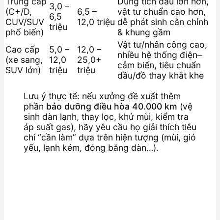
Trung cấp
Dung tích dầu lớn hơn,
3,0 –
(C+/D,
6,5 –
vật tư chuẩn cao hơn,
6,5
CUV/SUV
12,0 triệu
dễ phát sinh cân chỉnh
triệu
phổ biến)
& khung gầm
Vật tư/nhân công cao,
Cao cấp
5,0 –
12,0 –
nhiều hệ thống điện–
(xe sang,
12,0
25,0+
cảm biến, tiêu chuẩn
SUV lớn)
triệu
triệu
dầu/đồ thay khắt khe
Lưu ý thực tế: nếu xưởng đề xuất thêm
phần
bảo dưỡng điều hòa 40.000 km
(vệ
sinh dàn lạnh, thay lọc, khử mùi, kiểm tra
áp suất gas), hãy yêu cầu họ giải thích tiêu
chí “cần làm” dựa trên hiện tượng (mùi, gió
yếu, lạnh kém, đóng băng dàn…).