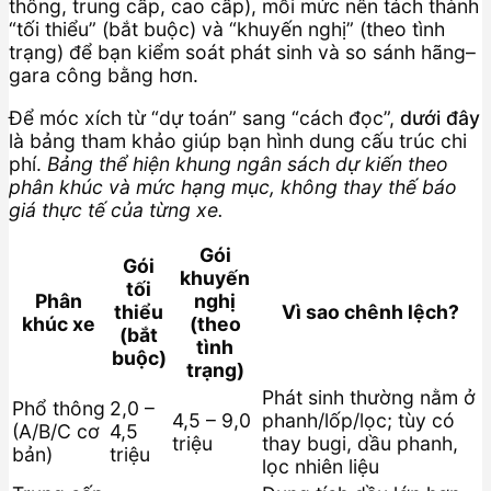
thông, trung cấp, cao cấp), mỗi mức nên tách thành
“tối thiểu” (bắt buộc) và “khuyến nghị” (theo tình
trạng) để bạn kiểm soát phát sinh và so sánh hãng–
gara công bằng hơn.
Để móc xích từ “dự toán” sang “cách đọc”,
dưới đây
là bảng tham khảo giúp bạn hình dung cấu trúc chi
phí.
Bảng thể hiện khung ngân sách dự kiến theo
phân khúc và mức hạng mục, không thay thế báo
giá thực tế của từng xe.
Gói
Gói
khuyến
tối
Phân
nghị
thiểu
Vì sao chênh lệch?
khúc xe
(theo
(bắt
tình
buộc)
trạng)
Phát sinh thường nằm ở
Phổ thông
2,0 –
4,5 – 9,0
phanh/lốp/lọc; tùy có
(A/B/C cơ
4,5
triệu
thay bugi, dầu phanh,
bản)
triệu
lọc nhiên liệu