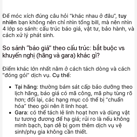
Để móc xích đúng câu hỏi “khác nhau ở đâu”,
tuy
nhiên
bạn không nên chỉ nhìn tổng bill, mà nên nhìn
4 lớp so sánh: cấu trúc báo giá, vật tư, bảo hành, và
cách xử lý phát sinh.
So sánh “báo giá” theo cấu trúc: bắt buộc vs
khuyến nghị (hãng và gara) khác gì?
Điểm khác lớn nhất nằm ở cách tách dòng và cách
“đóng gói” dịch vụ.
Cụ thể
:
Tại hãng
: thường bám sát cấp bảo dưỡng theo
lịch hãng, báo giá có mã công, mã phụ tùng rõ
hơn; đổi lại, các hạng mục có thể bị “chuẩn
hóa” theo gói nên ít linh hoạt.
Gara
: có thể tách lẻ linh hoạt hơn và dùng vật
tư tương đương để hạ giá; rủi ro là nếu không
minh bạch, bạn dễ bị gom thêm dịch vụ vệ
sinh/phụ gia không cần thiết.