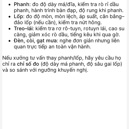
Phanh
: đo độ dày má/đĩa, kiểm tra rò rỉ dầu
phanh, hành trình bàn đạp, độ rung khi phanh.
Lốp
: đo độ mòn, mòn lệch, áp suất, cân bằng–
đảo lốp (nếu cần), kiểm tra nứt hông.
Treo–lái
: kiểm tra rơ rô-tuyn, rotuyn lái, cao su
càng, giảm xóc rò dầu, tiếng kêu khi qua gờ.
Đèn, còi, gạt mưa
: nghe đơn giản nhưng liên
quan trực tiếp an toàn vận hành.
Nếu xưởng tư vấn thay phanh/lốp, hãy yêu cầu họ
chỉ ra
chỉ số đo
(độ dày má phanh, độ sâu gai lốp)
và so sánh với ngưỡng khuyến nghị.