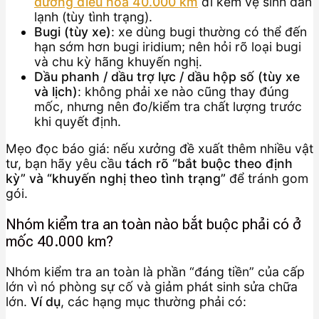
dưỡng điều hòa 40.000 km
đi kèm vệ sinh dàn
lạnh (tùy tình trạng).
Bugi (tùy xe)
: xe dùng bugi thường có thể đến
hạn sớm hơn bugi iridium; nên hỏi rõ loại bugi
và chu kỳ hãng khuyến nghị.
Dầu phanh / dầu trợ lực / dầu hộp số (tùy xe
và lịch)
: không phải xe nào cũng thay đúng
mốc, nhưng nên đo/kiểm tra chất lượng trước
khi quyết định.
Mẹo đọc báo giá: nếu xưởng đề xuất thêm nhiều vật
tư, bạn hãy yêu cầu
tách rõ “bắt buộc theo định
kỳ” và “khuyến nghị theo tình trạng”
để tránh gom
gói.
Nhóm kiểm tra an toàn nào bắt buộc phải có ở
mốc 40.000 km?
Nhóm kiểm tra an toàn là phần “đáng tiền” của cấp
lớn vì nó phòng sự cố và giảm phát sinh sửa chữa
lớn.
Ví dụ
, các hạng mục thường phải có: