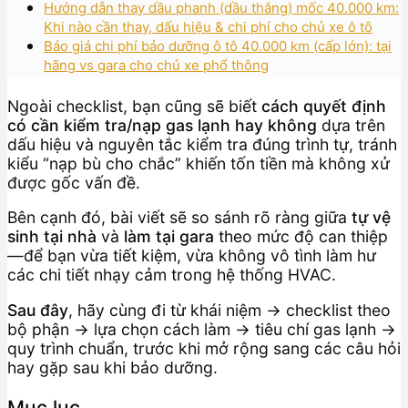
Hướng dẫn thay dầu phanh (dầu thắng) mốc 40.000 km:
Khi nào cần thay, dấu hiệu & chi phí cho chủ xe ô tô
Báo giá chi phí bảo dưỡng ô tô 40.000 km (cấp lớn): tại
hãng vs gara cho chủ xe phổ thông
Ngoài checklist, bạn cũng sẽ biết
cách quyết định
có cần kiểm tra/nạp gas lạnh hay không
dựa trên
dấu hiệu và nguyên tắc kiểm tra đúng trình tự, tránh
kiểu “nạp bù cho chắc” khiến tốn tiền mà không xử
được gốc vấn đề.
Bên cạnh đó, bài viết sẽ so sánh rõ ràng giữa
tự vệ
sinh tại nhà
và
làm tại gara
theo mức độ can thiệp
—để bạn vừa tiết kiệm, vừa không vô tình làm hư
các chi tiết nhạy cảm trong hệ thống HVAC.
Sau đây
, hãy cùng đi từ khái niệm → checklist theo
bộ phận → lựa chọn cách làm → tiêu chí gas lạnh →
quy trình chuẩn, trước khi mở rộng sang các câu hỏi
hay gặp sau khi bảo dưỡng.
Mục lục