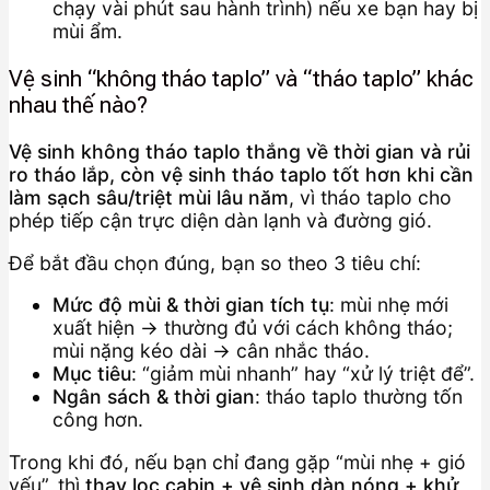
chạy vài phút sau hành trình) nếu xe bạn hay bị
mùi ẩm.
Vệ sinh “không tháo taplo” và “tháo taplo” khác
nhau thế nào?
Vệ sinh không tháo taplo thắng về thời gian và rủi
ro tháo lắp, còn vệ sinh tháo taplo tốt hơn khi cần
làm sạch sâu/triệt mùi lâu năm
, vì tháo taplo cho
phép tiếp cận trực diện dàn lạnh và đường gió.
Để bắt đầu chọn đúng, bạn so theo 3 tiêu chí:
Mức độ mùi & thời gian tích tụ
: mùi nhẹ mới
xuất hiện → thường đủ với cách không tháo;
mùi nặng kéo dài → cân nhắc tháo.
Mục tiêu
: “giảm mùi nhanh” hay “xử lý triệt để”.
Ngân sách & thời gian
: tháo taplo thường tốn
công hơn.
Trong khi đó, nếu bạn chỉ đang gặp “mùi nhẹ + gió
yếu”, thì
thay lọc cabin + vệ sinh dàn nóng + khử