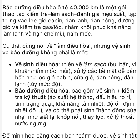
Bảo dưỡng điều hòa ô tô 40.000 km là một gói
thao tác kiểm tra–làm sạch–đánh giá hiệu suất
, tập
trung vào lọc gió cabin, dàn lạnh, dàn nóng, đường
gió và kiểm tra gas/lốc, nhằm khôi phục khả năng
làm lạnh và hạn chế mùi, nấm mốc.
Cụ thể, cùng nói về “làm điều hòa”, nhưng
vệ sinh
và
bảo dưỡng
không phải là một:
Vệ sinh điều hòa
: thiên về
làm sạch
(bụi bẩn, vi
khuẩn/nấm mốc, mùi), xử lý các bề mặt dễ bám
bẩn như lọc gió cabin, cửa gió, dàn nóng, dàn
lạnh (tùy mức độ).
Bảo dưỡng điều hòa
: bao gồm
vệ sinh + kiểm
tra kỹ thuật
(áp suất hệ thống, dấu hiệu rò rỉ,
tình trạng quạt, khả năng tản nhiệt, độ ổn định
nhiệt độ…), và có thể phát sinh “hành động sửa
nhẹ” như siết lại khớp nối, thay lọc, xử lý thoát
nước ngưng.
Để minh họa bằng cách bạn “cảm” được: vệ sinh tốt