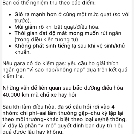
Bạn có thể nghiệm thu theo các điểm:
Gió ra mạnh hơn
ở cùng một mức quạt (so với
trước).
Mùi giảm rõ
khi bật quạt/điều hòa.
Thời gian đạt độ mát mong muốn
rút ngắn
(trong điều kiện tương tự).
Không phát sinh tiếng lạ
sau khi vệ sinh/khử
khuẩn.
Nếu gara có đo kiểm gas: yêu cầu họ giải thích
ngắn gọn “vì sao nạp/không nạp” dựa trên kết quả
kiểm tra.
Những vấn đề liên quan sau bảo dưỡng điều hòa
40.000 km mà chủ xe hay hỏi
Sau khi làm điều hòa, đa số câu hỏi rơi vào 4
nhóm: chi phí–sai lầm thường gặp–chu kỳ lặp lại
theo môi trường–khác biệt theo loại xe/hệ thống
,
vì đây là phần “vi mô” quyết định bạn duy trì hiệu
quả được lâu hay không.