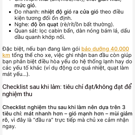
mức gió
.
Đo nhanh:
nhiệt độ gió ra cửa gió
theo điều
kiện tương đối ổn định.
Nghe:
độ ồn quạt
(rè/rít/ồn bất thường).
Quan sát: lọc cabin bẩn, dàn nóng bám lá, dấu
dầu quanh khớp nối.
Đặc biệt, nếu bạn đang làm gói
bảo dưỡng 40.000
km
tổng thể cho xe, việc ghi nhận ban đầu còn giúp
bạn phân biệt điều hòa yếu do hệ thống lạnh hay do
các yếu tố khác (ví dụ động cơ quá nhiệt, quạt làm
mát yếu…).
Checklist sau khi làm: tiêu chí đạt/không đạt để
nghiệm thu
Checklist nghiệm thu sau khi làm nên dựa trên 3
tiêu chí: mát nhanh hơn – gió mạnh hơn – mùi giảm
rõ
, vì đây là “đầu ra” trực tiếp mà chủ xe cảm nhận
ngay.