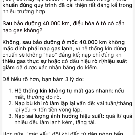
khuẩn đúng quy trình
đã cải thiện rất đáng kể trong
nhiều trường hợp.
Sau bảo dưỡng 40.000 km, điều hòa ô tô có cần
nạp gas không?
Không, sau bảo dưỡng ở mốc 40.000 km không
mặc định phải nạp gas lạnh
, vì hệ thống kín đúng
chuẩn sẽ không “hao” đáng kể; nạp chỉ đúng khi
thiếu gas thực sự
hoặc có dấu hiệu
rò rỉ/hiệu suất
giảm
đã được xác nhận bằng đo kiểm.
Để hiểu rõ hơn, bạn bám 3 lý do:
Hệ thống kín không tự mất gas nhanh
: nếu
mất, thường do rò.
Nạp bù khi rò làm lặp lại vấn đề
: vài tuần/tháng
lại yếu → tốn tiền vòng lặp.
Nạp sai lượng ảnh hưởng hiệu suất
: quá ít/ quá
nhiều đều làm lạnh kém, tăng tải.
Hơn nữa, “mát yếu” đôi khi đến từ
dàn nóng bẩn,