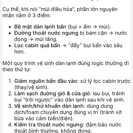
Cụ thể, khi nói “mùi điều hòa”, phần lớn nguyên
nhân nằm ở 3 điểm:
Bề mặt dàn lạnh bẩn
(bụi + ẩm → mùi).
Đường thoát nước ngưng
bị bám cặn → nước
đọng → mùi tăng.
Lọc cabin quá bẩn
→ “đẩy” bụi bẩn vào sâu
hơn.
Một quy trình vệ sinh dàn lạnh đúng logic thường đi
theo thứ tự:
Giảm nguồn bẩn đầu vào
: xử lý lọc cabin trước
(thay/vệ sinh).
Làm sạch đường gió & cửa gió
: lau bụi, tránh
bụi “trôi ngược” vào dàn lạnh sau khi vệ sinh.
Vệ sinh/khử khuẩn dàn lạnh
: dùng dung
dịch/foam chuyên dụng đúng vị trí (tránh xịt
bừa vào cảm biến/điện).
Kiểm tra thoát nước ngưng
: đảm bảo nước
thoát bình thường, không đọng.