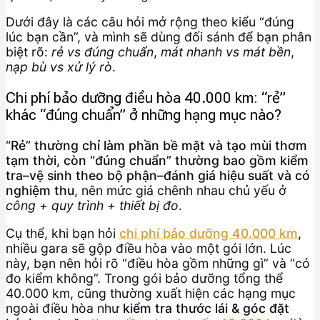
Dưới đây là các câu hỏi mở rộng theo kiểu “đúng
lúc bạn cần”, và mình sẽ dùng đối sánh để bạn phân
biệt rõ:
rẻ vs đúng chuẩn
,
mát nhanh vs mát bền
,
nạp bù vs xử lý rò
.
Chi phí bảo dưỡng điều hòa 40.000 km: “rẻ”
khác “đúng chuẩn” ở những hạng mục nào?
“Rẻ” thường chỉ làm phần bề mặt và tạo mùi thơm
tạm thời, còn “đúng chuẩn” thường bao gồm kiểm
tra–vệ sinh theo bộ phận–đánh giá hiệu suất và có
nghiệm thu
, nên mức giá chênh nhau chủ yếu ở
công + quy trình + thiết bị đo
.
Cụ thể, khi bạn hỏi
chi phí bảo dưỡng 40.000 km
,
nhiều gara sẽ gộp điều hòa vào một gói lớn. Lúc
này, bạn nên hỏi rõ “điều hòa gồm những gì” và “có
đo kiểm không”. Trong gói bảo dưỡng tổng thể
40.000 km, cũng thường xuất hiện các hạng mục
ngoài điều hòa như
kiểm tra thước lái & góc đặt