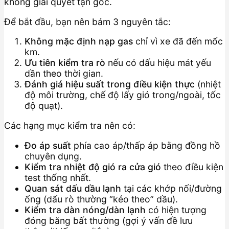
không giải quyết tận gốc.
Để bắt đầu, bạn nên bám 3 nguyên tắc:
Không mặc định nạp gas
chỉ vì xe đã đến mốc
km.
Ưu tiên kiểm tra rò
nếu có dấu hiệu mát yếu
dần theo thời gian.
Đánh giá hiệu suất trong điều kiện thực
(nhiệt
độ môi trường, chế độ lấy gió trong/ngoài, tốc
độ quạt).
Các hạng mục kiểm tra nên có:
Đo áp suất
phía cao áp/thấp áp bằng đồng hồ
chuyên dụng.
Kiểm tra nhiệt độ gió ra cửa gió
theo điều kiện
test thống nhất.
Quan sát dấu dầu lạnh
tại các khớp nối/đường
ống (dấu rò thường “kéo theo” dầu).
Kiểm tra dàn nóng/dàn lạnh
có hiện tượng
đóng băng bất thường (gợi ý vấn đề lưu