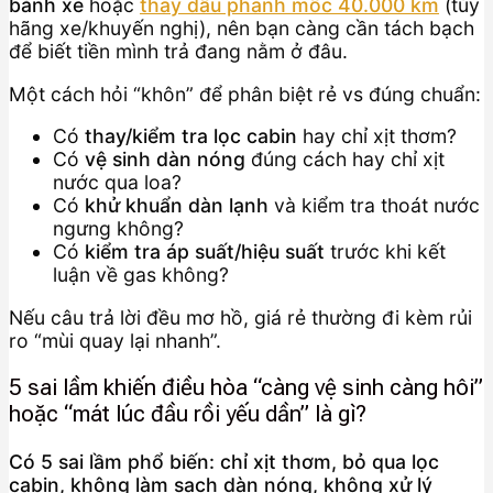
bánh xe
hoặc
thay dầu phanh mốc 40.000 km
(tùy
hãng xe/khuyến nghị), nên bạn càng cần tách bạch
để biết tiền mình trả đang nằm ở đâu.
Một cách hỏi “khôn” để phân biệt rẻ vs đúng chuẩn:
Có
thay/kiểm tra lọc cabin
hay chỉ xịt thơm?
Có
vệ sinh dàn nóng
đúng cách hay chỉ xịt
nước qua loa?
Có
khử khuẩn dàn lạnh
và kiểm tra thoát nước
ngưng không?
Có
kiểm tra áp suất/hiệu suất
trước khi kết
luận về gas không?
Nếu câu trả lời đều mơ hồ, giá rẻ thường đi kèm rủi
ro “mùi quay lại nhanh”.
5 sai lầm khiến điều hòa “càng vệ sinh càng hôi”
hoặc “mát lúc đầu rồi yếu dần” là gì?
Có 5 sai lầm phổ biến: chỉ xịt thơm, bỏ qua lọc
cabin, không làm sạch dàn nóng, không xử lý