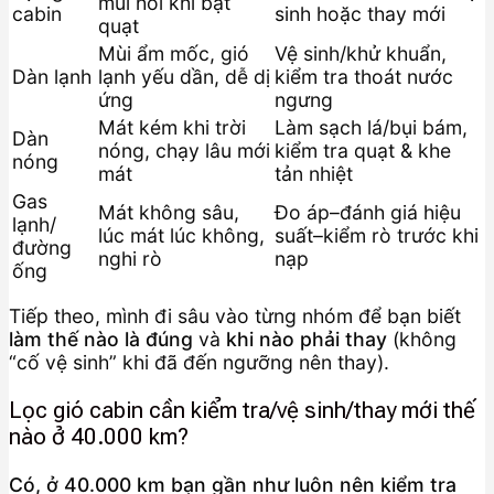
mùi hôi khi bật
cabin
sinh hoặc thay mới
quạt
Mùi ẩm mốc, gió
Vệ sinh/khử khuẩn,
Dàn lạnh
lạnh yếu dần, dễ dị
kiểm tra thoát nước
ứng
ngưng
Mát kém khi trời
Làm sạch lá/bụi bám,
Dàn
nóng, chạy lâu mới
kiểm tra quạt & khe
nóng
mát
tản nhiệt
Gas
Mát không sâu,
Đo áp–đánh giá hiệu
lạnh/
lúc mát lúc không,
suất–kiểm rò trước khi
đường
nghi rò
nạp
ống
Tiếp theo, mình đi sâu vào từng nhóm để bạn biết
làm thế nào là đúng
và
khi nào phải thay
(không
“cố vệ sinh” khi đã đến ngưỡng nên thay).
Lọc gió cabin cần kiểm tra/vệ sinh/thay mới thế
nào ở 40.000 km?
Có, ở 40.000 km bạn gần như luôn nên kiểm tra