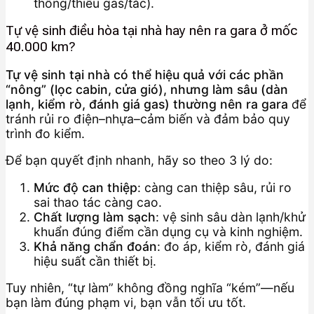
thông/thiếu gas/tắc).
Tự vệ sinh điều hòa tại nhà hay nên ra gara ở mốc
40.000 km?
Tự vệ sinh tại nhà có thể hiệu quả với các phần
“nông” (lọc cabin, cửa gió), nhưng làm sâu (dàn
lạnh, kiểm rò, đánh giá gas) thường nên ra gara
để
tránh rủi ro điện–nhựa–cảm biến và đảm bảo quy
trình đo kiểm.
Để bạn quyết định nhanh, hãy so theo 3 lý do:
Mức độ can thiệp
: càng can thiệp sâu, rủi ro
sai thao tác càng cao.
Chất lượng làm sạch
: vệ sinh sâu dàn lạnh/khử
khuẩn đúng điểm cần dụng cụ và kinh nghiệm.
Khả năng chẩn đoán
: đo áp, kiểm rò, đánh giá
hiệu suất cần thiết bị.
Tuy nhiên, “tự làm” không đồng nghĩa “kém”—nếu
bạn làm đúng phạm vi, bạn vẫn tối ưu tốt.