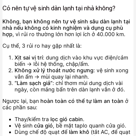
Có nên tự vệ sinh dàn lạnh tại nhà không?
Không, bạn không nên tự vệ sinh sâu dàn lạnh tại
nhà nếu không có kinh nghiệm và dụng cụ phù
hợp
, vì rủi ro thường lớn hơn lợi ích ở 40.000 km.
Cụ thể, 3 rủi ro hay gặp nhất là:
Xịt sai vị trí
: dung dịch vào khu vực điện/cảm
biến → lỗi hệ thống, chập/ẩm.
Không xử lý thoát nước ngưng
: vệ sinh xong
vẫn ẩm → mùi quay lại nhanh.
“Làm sạch giả”
: chỉ thơm mùi dung dịch vài
ngày, còn mảng bẩn trên dàn lạnh vẫn ở đó.
Ngược lại, bạn
hoàn toàn có thể tự làm an toàn
ở
các phần sau:
Thay/kiểm tra
lọc gió cabin
.
Vệ sinh
cửa gió
, bề mặt taplo quanh cửa gió.
Dùng chế độ quạt để
làm khô
(tắt AC, để quạt