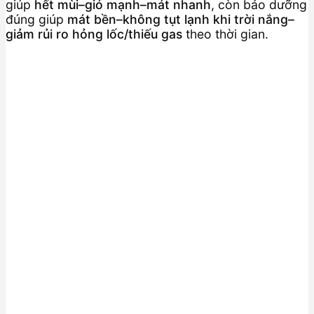
giúp
hết mùi–gió mạnh–mát nhanh
, còn bảo dưỡng
đúng giúp
mát bền–không tụt lạnh khi trời nắng–
giảm rủi ro hỏng lốc/thiếu gas
theo thời gian.