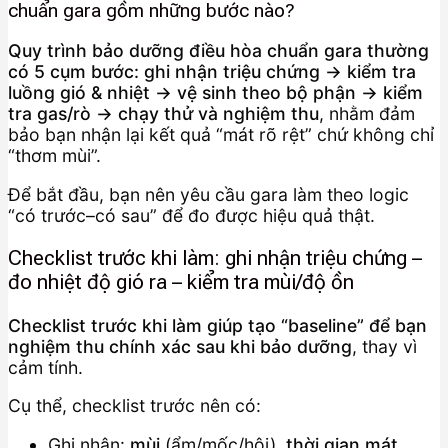
chuẩn gara gồm những bước nào?
Quy trình bảo dưỡng điều hòa chuẩn gara thường
có 5 cụm bước: ghi nhận triệu chứng → kiểm tra
luồng gió & nhiệt → vệ sinh theo bộ phận → kiểm
tra gas/rò → chạy thử và nghiệm thu
, nhằm đảm
bảo bạn nhận lại kết quả “mát rõ rệt” chứ không chỉ
“thơm mùi”.
Để bắt đầu, bạn nên yêu cầu gara làm theo logic
“có trước–có sau” để đo được hiệu quả thật.
Checklist trước khi làm: ghi nhận triệu chứng –
đo nhiệt độ gió ra – kiểm tra mùi/độ ồn
Checklist trước khi làm giúp tạo “baseline” để bạn
nghiệm thu chính xác sau khi bảo dưỡng
, thay vì
cảm tính.
Cụ thể, checklist trước nên có:
Ghi nhận:
mùi
(ẩm/mốc/hôi),
thời gian mát
,