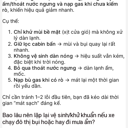
ẩm/thoát nước ngưng và nạp gas khi chưa kiểm
rò
, khiến hiệu quả giảm nhanh.
Cụ thể:
Chỉ khử mùi bề mặt
(xịt cửa gió) mà không xử
lý dàn lạnh.
Giữ lọc cabin bẩn
→ mùi và bụi quay lại rất
nhanh.
Không vệ sinh dàn nóng
→ hiệu suất vẫn kém,
đặc biệt khi trời nóng.
Bỏ qua thoát nước ngưng
→ dàn lạnh ẩm,
mốc.
Nạp bù gas khi có rò
→ mát lại một thời gian
rồi yếu dần.
Chỉ cần tránh 1–2 lỗi đầu tiên, bạn đã kéo dài thời
gian “mát sạch” đáng kể.
Bao lâu nên lặp lại vệ sinh/khử khuẩn nếu xe
chạy đô thị bụi hoặc hay đi mưa ẩm?