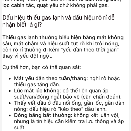
lọc cabin tắc, quạt yếu
chứ không phải gas.
Dấu hiệu thiếu gas lạnh và dấu hiệu rò rỉ dễ
nhận biết là gì?
Thiếu gas lạnh thường biểu hiện bằng mát không
sâu, mát chậm và hiệu suất tụt rõ khi trời nóng
,
còn rò rỉ thường đi kèm “yếu dần theo thời gian”
thay vì yếu đột ngột.
Cụ thể hơn, bạn có thể quan sát:
Mát yếu dần theo tuần/tháng
: nghi rò hoặc
thiếu gas tăng dần.
Lúc mát lúc không
: có thể liên quan áp
suất/van/đóng ngắt bảo vệ (cần chẩn đoán).
Thấy vết dầu
ở đầu nối ống, gần lốc, gần dàn
nóng: dấu hiệu rò “kéo theo” dầu lạnh.
Đóng băng bất thường
: không kết luận vội,
nhưng là tín hiệu cần kiểm tra lưu thông và áp
suất.