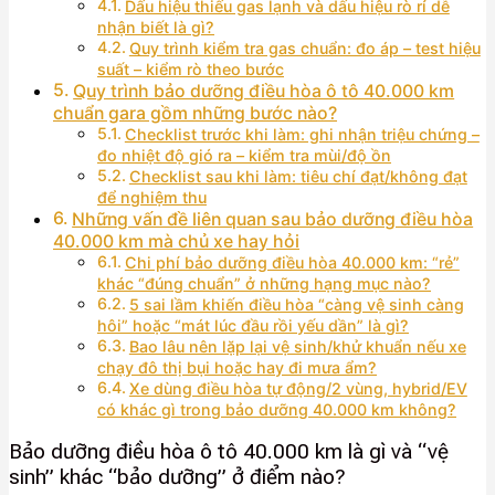
Dấu hiệu thiếu gas lạnh và dấu hiệu rò rỉ dễ
nhận biết là gì?
Quy trình kiểm tra gas chuẩn: đo áp – test hiệu
suất – kiểm rò theo bước
Quy trình bảo dưỡng điều hòa ô tô 40.000 km
chuẩn gara gồm những bước nào?
Checklist trước khi làm: ghi nhận triệu chứng –
đo nhiệt độ gió ra – kiểm tra mùi/độ ồn
Checklist sau khi làm: tiêu chí đạt/không đạt
để nghiệm thu
Những vấn đề liên quan sau bảo dưỡng điều hòa
40.000 km mà chủ xe hay hỏi
Chi phí bảo dưỡng điều hòa 40.000 km: “rẻ”
khác “đúng chuẩn” ở những hạng mục nào?
5 sai lầm khiến điều hòa “càng vệ sinh càng
hôi” hoặc “mát lúc đầu rồi yếu dần” là gì?
Bao lâu nên lặp lại vệ sinh/khử khuẩn nếu xe
chạy đô thị bụi hoặc hay đi mưa ẩm?
Xe dùng điều hòa tự động/2 vùng, hybrid/EV
có khác gì trong bảo dưỡng 40.000 km không?
Bảo dưỡng điều hòa ô tô 40.000 km là gì và “vệ
sinh” khác “bảo dưỡng” ở điểm nào?