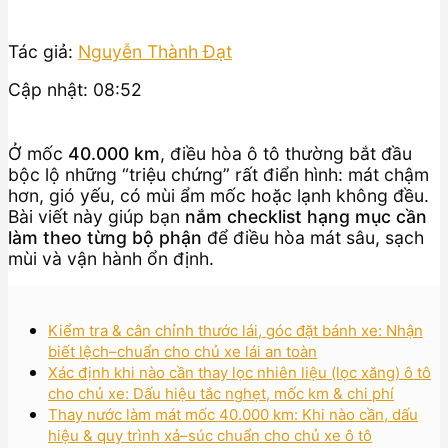
Tác giả:
Nguyễn Thành Đạt
Cập nhật: 08:52
Ở mốc
40.000 km
, điều hòa ô tô thường bắt đầu
bộc lộ những “triệu chứng” rất điển hình: mát chậm
hơn, gió yếu, có mùi ẩm mốc hoặc lạnh không đều.
Bài viết này giúp bạn
nắm checklist hạng mục cần
làm theo từng bộ phận
để điều hòa mát sâu, sạch
mùi và vận hành ổn định.
Kiểm tra & cân chỉnh thước lái, góc đặt bánh xe: Nhận
biết lệch–chuẩn cho chủ xe lái an toàn
Xác định khi nào cần thay lọc nhiên liệu (lọc xăng) ô tô
cho chủ xe: Dấu hiệu tắc nghẹt, mốc km & chi phí
Thay nước làm mát mốc 40.000 km: Khi nào cần, dấu
hiệu & quy trình xả–súc chuẩn cho chủ xe ô tô