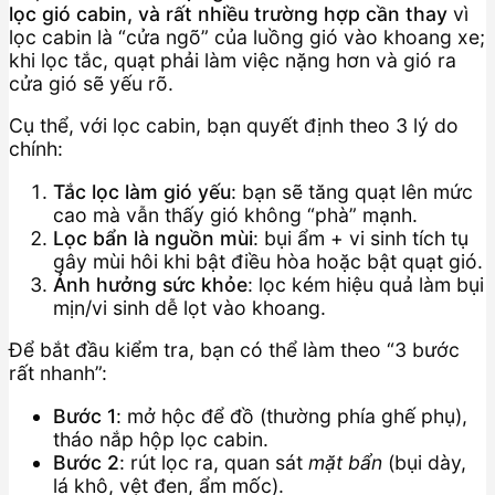
lọc gió cabin, và rất nhiều trường hợp cần thay
vì
lọc cabin là “cửa ngõ” của luồng gió vào khoang xe;
khi lọc tắc, quạt phải làm việc nặng hơn và gió ra
cửa gió sẽ yếu rõ.
Cụ thể, với lọc cabin, bạn quyết định theo 3 lý do
chính:
Tắc lọc làm gió yếu
: bạn sẽ tăng quạt lên mức
cao mà vẫn thấy gió không “phà” mạnh.
Lọc bẩn là nguồn mùi
: bụi ẩm + vi sinh tích tụ
gây mùi hôi khi bật điều hòa hoặc bật quạt gió.
Ảnh hưởng sức khỏe
: lọc kém hiệu quả làm bụi
mịn/vi sinh dễ lọt vào khoang.
Để bắt đầu kiểm tra, bạn có thể làm theo “3 bước
rất nhanh”:
Bước 1
: mở hộc để đồ (thường phía ghế phụ),
tháo nắp hộp lọc cabin.
Bước 2
: rút lọc ra, quan sát
mặt bẩn
(bụi dày,
lá khô, vệt đen, ẩm mốc).