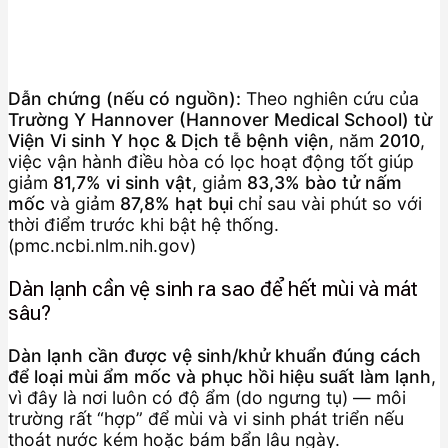
Dẫn chứng (nếu có nguồn):
Theo nghiên cứu của
Trường Y Hannover (Hannover Medical School) từ
Viện Vi sinh Y học & Dịch tễ bệnh viện
, năm
2010
,
việc vận hành điều hòa có lọc hoạt động tốt giúp
giảm
81,7% vi sinh vật
, giảm
83,3% bào tử nấm
mốc
và giảm
87,8% hạt bụi
chỉ sau vài phút so với
thời điểm trước khi bật hệ thống.
(pmc.ncbi.nlm.nih.gov)
Dàn lạnh cần vệ sinh ra sao để hết mùi và mát
sâu?
Dàn lạnh cần được vệ sinh/khử khuẩn đúng cách
để loại mùi ẩm mốc và phục hồi hiệu suất làm lạnh
,
vì đây là nơi luôn có độ ẩm (do ngưng tụ) — môi
trường rất “hợp” để mùi và vi sinh phát triển nếu
thoát nước kém hoặc bám bẩn lâu ngày.