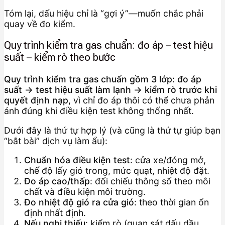
Tóm lại, dấu hiệu chỉ là “gợi ý”—muốn chắc phải
quay về đo kiểm.
Quy trình kiểm tra gas chuẩn: đo áp – test hiệu
suất – kiểm rò theo bước
Quy trình kiểm tra gas chuẩn gồm 3 lớp: đo áp
suất → test hiệu suất làm lạnh → kiểm rò trước khi
quyết định nạp
, vì chỉ đo áp thôi có thể chưa phản
ánh đúng khi điều kiện test không thống nhất.
Dưới đây là thứ tự hợp lý (và cũng là thứ tự giúp bạn
“bắt bài” dịch vụ làm ẩu):
Chuẩn hóa điều kiện test
: cửa xe/đóng mở,
chế độ lấy gió trong, mức quạt, nhiệt độ đặt.
Đo áp cao/thấp
: đối chiếu thông số theo môi
chất và điều kiện môi trường.
Đo nhiệt độ gió ra cửa gió
: theo thời gian ổn
định nhất định.
Nếu nghi thiếu
: kiểm rò (quan sát dấu dầu,