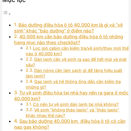
Bảo dưỡng điều hòa ô tô 40.000 km là gì và “vệ
sinh” khác “bảo dưỡng” ở điểm nào?
40.000 km cần bảo dưỡng điều hòa ô tô những
hạng mục nào theo checklist?
Lọc gió cabin cần kiểm tra/vệ sinh/thay mới thế
nào ở 40.000 km?
Dàn lạnh cần vệ sinh ra sao để hết mùi và mát
sâu?
Dàn nóng cần làm sạch gì để tăng hiệu suất
làm lạnh?
Gas lạnh và hệ thống ống dẫn cần kiểm tra
những gì?
Tự vệ sinh điều hòa tại nhà hay nên ra gara ở mốc
40.000 km?
Có nên tự vệ sinh dàn lạnh tại nhà không?
Vệ sinh “không tháo taplo” và “tháo taplo”
khác nhau thế nào?
Sau bảo dưỡng 40.000 km, điều hòa ô tô có cần
nạp gas không?