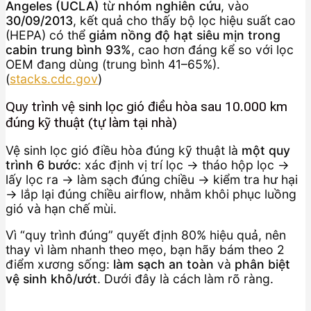
Angeles (UCLA)
từ
nhóm nghiên cứu
, vào
30/09/2013
, kết quả cho thấy bộ lọc hiệu suất cao
(HEPA) có thể
giảm nồng độ hạt siêu mịn trong
cabin trung bình 93%
, cao hơn đáng kể so với lọc
OEM đang dùng (trung bình 41–65%).
(
stacks.cdc.gov
)
Quy trình vệ sinh lọc gió điều hòa sau 10.000 km
đúng kỹ thuật (tự làm tại nhà)
Vệ sinh lọc gió điều hòa đúng kỹ thuật là
một quy
trình 6 bước
: xác định vị trí lọc → tháo hộp lọc →
lấy lọc ra → làm sạch đúng chiều → kiểm tra hư hại
→ lắp lại đúng chiều airflow, nhằm khôi phục luồng
gió và hạn chế mùi.
Vì “quy trình đúng” quyết định 80% hiệu quả, nên
thay vì làm nhanh theo mẹo, bạn hãy bám theo 2
điểm xương sống:
làm sạch an toàn
và
phân biệt
vệ sinh khô/ướt
. Dưới đây là cách làm rõ ràng.