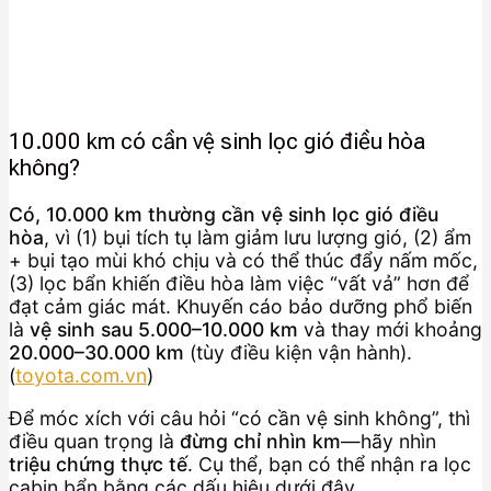
10.000 km có cần vệ sinh lọc gió điều hòa
không?
Có, 10.000 km thường cần vệ sinh lọc gió điều
hòa
, vì (1) bụi tích tụ làm giảm lưu lượng gió, (2) ẩm
+ bụi tạo mùi khó chịu và có thể thúc đẩy nấm mốc,
(3) lọc bẩn khiến điều hòa làm việc “vất vả” hơn để
đạt cảm giác mát. Khuyến cáo bảo dưỡng phổ biến
là
vệ sinh sau 5.000–10.000 km
và thay mới khoảng
20.000–30.000 km
(tùy điều kiện vận hành).
(
toyota.com.vn
)
Để móc xích với câu hỏi “có cần vệ sinh không”, thì
điều quan trọng là
đừng chỉ nhìn km
—hãy nhìn
triệu chứng thực tế
. Cụ thể, bạn có thể nhận ra lọc
cabin bẩn bằng các dấu hiệu dưới đây.