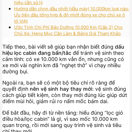
hiệu cần xử lý
Hướng dẫn chọn dầu nhớt (dầu máy) 10.000km loại nào:
Ưu tiên dầu tổng hợp & độ nhớt đúng xe cho chủ xe ô
tô Việt
Ước Tính Chi Phí Bảo Dưỡng 10.000 Km (Cấp 2) Cho
Chủ Xe: Hạng Mục Cần Làm & Bảng Giá Tham Khảo
Tiếp theo, bài viết sẽ giúp bạn nhận biết đúng
dấu
hiệu lọc cabin đang bẩn/tắc
để tránh vệ sinh theo
cảm tính: có xe 10.000 km vẫn ổn, nhưng cũng có
xe mới vài nghìn km đã “nghẹt thở” vì chạy nhiều
đường bụi.
Ngoài ra, bạn sẽ có một bộ tiêu chí rõ ràng để
quyết định
nên vệ sinh hay thay mới
: vệ sinh đúng
cách giúp tiết kiệm, còn thay mới đúng lúc giúp dứt
điểm mùi hôi, giảm rủi ro nấm mốc bám dai.
Để bắt đầu, hãy đi từ nền tảng: hiểu đúng “lọc gió
điều hòa/lọc cabin” là gì, vì sao mốc 10.000 km
quan trọng, rồi mới sang quy trình vệ sinh và tiêu
chí thay mới.