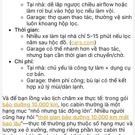
Tại nhà: dễ lắp ngược chiều airflow hoặc
làm rơi bụi vào hộp lọc nếu làm vội.
Garage: thợ quen thao tác, thường vệ sinh
luôn khoang hộp lọc.
Thời gian:
Nhiều xe làm tại nhà chỉ 5–15 phút nếu lọc
nằm sau hộc đồ. (
cars.com
)
Garage có thể nhanh hơn về thao tác,
nhưng bạn cần thời gian di chuyển/chờ.
Chi phí:
Tại nhà: chủ yếu là công tự làm + dụng cụ
cơ bản.
Garage: thêm phí công; bù lại có thể kết
hợp xử lý mùi/dàn lạnh.
Và để bạn lồng vào lịch chăm xe thực tế: trong gói
bảo dưỡng 10.000 km
, lọc cabin thường là một
hạng mục “nhỏ nhưng tác động lớn”. Nhiều người
cũng hay hỏi
“
thời gian bảo dưỡng 10.000 km mất
bao lâu
”
—thực tế thường phụ thuộc số hạng mục và
lượng xe ở xưởng, nhưng riêng phần lọc cabin thì