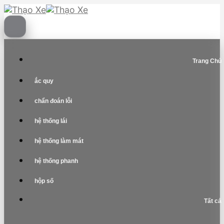
Skip
to
content
Trang Chủ
ắc quy
chẩn đoán lỗi
hệ thống lái
hệ thống làm mát
hệ thống phanh
hộp số
Tất cả