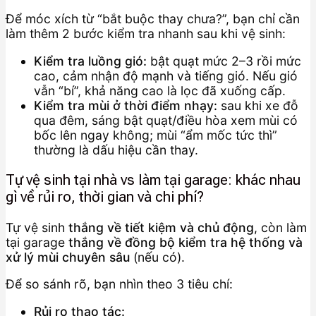
Để móc xích từ “bắt buộc thay chưa?”, bạn chỉ cần
làm thêm 2 bước kiểm tra nhanh sau khi vệ sinh:
Kiểm tra luồng gió:
bật quạt mức 2–3 rồi mức
cao, cảm nhận độ mạnh và tiếng gió. Nếu gió
vẫn “bí”, khả năng cao là lọc đã xuống cấp.
Kiểm tra mùi ở thời điểm nhạy:
sau khi xe đỗ
qua đêm, sáng bật quạt/điều hòa xem mùi có
bốc lên ngay không; mùi “ẩm mốc tức thì”
thường là dấu hiệu cần thay.
Tự vệ sinh tại nhà vs làm tại garage: khác nhau
gì về rủi ro, thời gian và chi phí?
Tự vệ sinh
thắng về tiết kiệm và chủ động
, còn làm
tại garage
thắng về đồng bộ kiểm tra hệ thống và
xử lý mùi chuyên sâu
(nếu có).
Để so sánh rõ, bạn nhìn theo 3 tiêu chí:
Rủi ro thao tác: