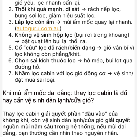
gió yếu, lọc nhanh bẩn lại.
Thổi khí quá mạnh, dí sát
→ rách nếp lọc,
bung sợi lọc, giảm hiệu suất lọc.
Lắp lọc còn ẩm
→ mùi ẩm mốc quay lại nhanh.
(
autoguru.com.au
)
Không vệ sinh hộp lọc
(bụi rơi trong khoang)
→ bật quạt lên bụi lại thổi ra.
Cố “cứu” lọc đã rách/biến dạng
→ gió vẫn bí vì
lọc không còn phẳng/khít.
Chọn sai kích thước lọc
→ hở mép, bụi lọt qua
đường hở.
Nhầm lọc cabin với lọc gió động cơ
→ vệ sinh/
đặt mua sai loại.
Khi mùi ẩm mốc dai dẳng: thay lọc cabin là đủ
hay cần vệ sinh dàn lạnh/cửa gió?
Thay lọc cabin
giải quyết phần “đầu vào” của
không khí
, còn vệ sinh dàn lạnh/cửa gió
giải quyết
nguồn mùi nằm sâu trong hệ thống
; nếu mùi dai
dẳng, bạn thường cần nhìn theo nguyên nhân.