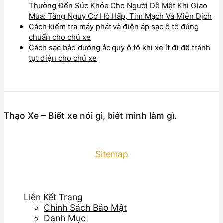
Thường Đến Sức Khỏe Cho Người Dễ Mệt Khi Giao
Mùa: Tăng Nguy Cơ Hô Hấp, Tim Mạch Và Miễn Dịch
Cách kiểm tra máy phát và điện áp sạc ô tô đúng
chuẩn cho chủ xe
Cách sạc bảo dưỡng ắc quy ô tô khi xe ít đi để tránh
tụt điện cho chủ xe
Thạo Xe – Biết xe nói gì, biết mình làm gì.
Sitemap
Liên Kết Trang
Chính Sách Bảo Mật
Danh Mục