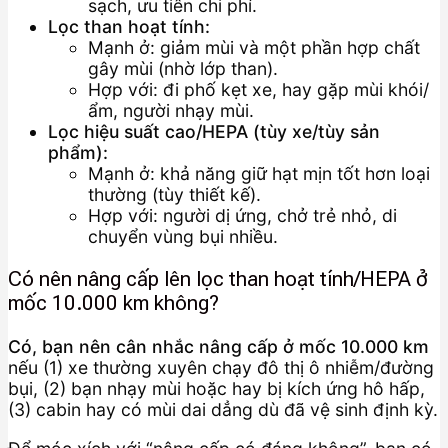
sạch, ưu tiên chi phí.
Lọc than hoạt tính:
Mạnh ở: giảm mùi và một phần hợp chất
gây mùi (nhờ lớp than).
Hợp với: đi phố kẹt xe, hay gặp mùi khói/
ẩm, người nhạy mùi.
Lọc hiệu suất cao/HEPA (tùy xe/tùy sản
phẩm):
Mạnh ở: khả năng giữ hạt mịn tốt hơn loại
thường (tùy thiết kế).
Hợp với: người dị ứng, chở trẻ nhỏ, di
chuyển vùng bụi nhiều.
Có nên nâng cấp lên lọc than hoạt tính/HEPA ở
mốc 10.000 km không?
Có, bạn nên cân nhắc nâng cấp ở mốc 10.000 km
nếu (1) xe thường xuyên chạy đô thị ô nhiễm/đường
bụi, (2) bạn nhạy mùi hoặc hay bị kích ứng hô hấp,
(3) cabin hay có mùi dai dẳng dù đã vệ sinh định kỳ.