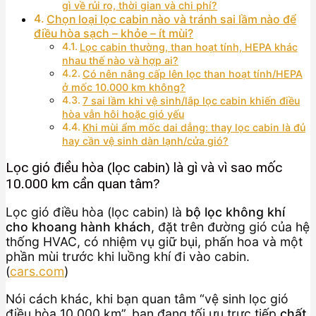
gì về rủi ro, thời gian và chi phí?
Chọn loại lọc cabin nào và tránh sai lầm nào để
điều hòa sạch – khỏe – ít mùi?
Lọc cabin thường, than hoạt tính, HEPA khác
nhau thế nào và hợp ai?
Có nên nâng cấp lên lọc than hoạt tính/HEPA
ở mốc 10.000 km không?
7 sai lầm khi vệ sinh/lắp lọc cabin khiến điều
hòa vẫn hôi hoặc gió yếu
Khi mùi ẩm mốc dai dẳng: thay lọc cabin là đủ
hay cần vệ sinh dàn lạnh/cửa gió?
Lọc gió điều hòa (lọc cabin) là gì và vì sao mốc
10.000 km cần quan tâm?
Lọc gió điều hòa (lọc cabin) là
bộ lọc không khí
cho khoang hành khách
, đặt trên đường gió của hệ
thống HVAC, có nhiệm vụ giữ bụi, phấn hoa và một
phần mùi trước khi luồng khí đi vào cabin.
(
cars.com
)
Nói cách khác, khi bạn quan tâm “vệ sinh lọc gió
điều hòa 10.000 km”, bạn đang tối ưu trực tiếp
chất