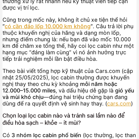
thường xử lý rất nhanh nếu kỹ thuật viên tiếp cận
được vị trí lọc.
Cũng trong mốc này, không ít chủ xe tiện thể hỏi
“
có cần đảo lốp 10.000 km không
”
. Câu trả lời phụ
thuộc khuyến nghị của hãng và dạng mòn lốp,
nhưng điểm chung là: nếu bạn đã vào mốc 10.000
km để chăm xe tổng thể, hãy coi lọc cabin như một
hạng mục “đáng làm cùng” vì nó ảnh hưởng trực
tiếp trải nghiệm mỗi lần bật điều hòa.
Theo bài viết tổng hợp kỹ thuật của Cars.com (cập
nhật 25/05/2025), lọc cabin thường được khuyến
nghị thay theo chu kỳ khoảng
mỗi năm hoặc
12.000–15.000 miles
, và dấu hiệu dễ gặp là
gió yếu
và mùi khó chịu
—đúng hai triệu chứng bạn đang
dùng để ra quyết định vệ sinh hay thay. (
cars.com
)
Chọn loại lọc cabin nào và tránh sai lầm nào để
điều hòa sạch – khỏe – ít mùi?
Có
3 nhóm lọc cabin phổ biến
(lọc thường, lọc than