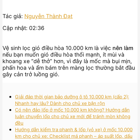
Tác giả:
Nguyễn Thành Đạt
Cập nhật: 02:36
Vệ sinh lọc gió điều hòa 10.000 km là việc
nên làm
nếu bạn muốn gió điều hòa thổi mạnh, ít mùi và
khoang xe “dễ thở” hơn, vì đây là mốc mà bụi mịn,
phấn hoa và ẩm bám trên màng lọc thường bắt đầu
gây cản trở luồng gió.
Giải đáp thời gian bảo dưỡng ô tô 10.000 km (cấp 2):
Nhanh hay lâu? Dành cho chủ xe bận rộn
Có nên đảo lốp ở mốc 10.000 km không? Hướng dẫn
luân chuyển lốp cho chủ xe mới để tránh mòn không
đều
Hướng dẫn kiểm tra phanh & lốp (vỏ xe) ở mốc 10.000
km cho chủ xe: Checklist má phanh – áp suất lốp, dấu