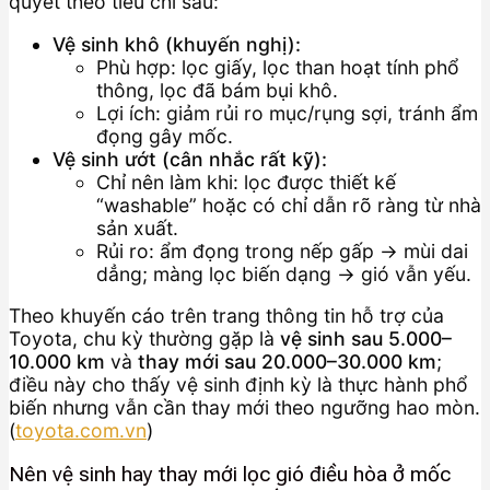
quyết theo tiêu chí sau:
Vệ sinh khô (khuyến nghị):
Phù hợp: lọc giấy, lọc than hoạt tính phổ
thông, lọc đã bám bụi khô.
Lợi ích: giảm rủi ro mục/rụng sợi, tránh ẩm
đọng gây mốc.
Vệ sinh ướt (cân nhắc rất kỹ):
Chỉ nên làm khi: lọc được thiết kế
“washable” hoặc có chỉ dẫn rõ ràng từ nhà
sản xuất.
Rủi ro: ẩm đọng trong nếp gấp → mùi dai
dẳng; màng lọc biến dạng → gió vẫn yếu.
Theo khuyến cáo trên trang thông tin hỗ trợ của
Toyota, chu kỳ thường gặp là
vệ sinh sau 5.000–
10.000 km
và
thay mới sau 20.000–30.000 km
;
điều này cho thấy vệ sinh định kỳ là thực hành phổ
biến nhưng vẫn cần thay mới theo ngưỡng hao mòn.
(
toyota.com.vn
)
Nên vệ sinh hay thay mới lọc gió điều hòa ở mốc