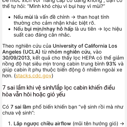
Để móc xích với “nâng cấp có đáng không”, bạn có
thể tự hỏi: “Mình khó chịu vì bụi hay vì mùi?”
Nếu
mùi
là vấn đề chính → than hoạt tính
thường cho cảm nhận khác biệt rõ.
Nếu
bụi mịn/nhạy hô hấp
là ưu tiên → lọc hiệu
suất cao đáng cân nhắc.
Theo nghiên cứu của
University of California Los
Angeles (UCLA)
từ
nhóm nghiên cứu
, vào
30/09/2013
, kết quả cho thấy lọc HEPA có thể giảm
nồng độ hạt siêu mịn trong cabin trung bình
93%
và
giúp cabin ít phụ thuộc biến động ô nhiễm ngoài xe
hơn. (
stacks.cdc.gov
)
7 sai lầm khi vệ sinh/lắp lọc cabin khiến điều
hòa vẫn hôi hoặc gió yếu
Có
7 sai lầm
phổ biến khiến bạn “vệ sinh rồi mà như
chưa vệ sinh”:
Lắp ngược chiều airflow
(mũi tên hướng gió) →