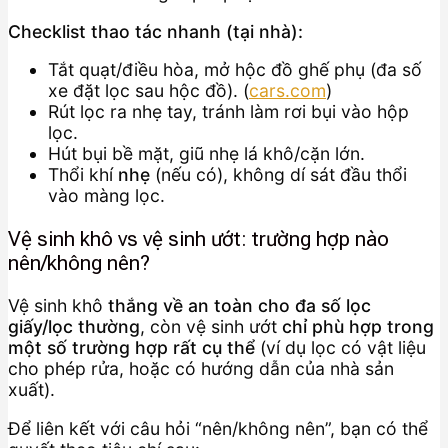
Checklist thao tác nhanh (tại nhà):
Tắt quạt/điều hòa, mở hộc đồ ghế phụ (đa số
xe đặt lọc sau hộc đồ). (
cars.com
)
Rút lọc ra nhẹ tay, tránh làm rơi bụi vào hộp
lọc.
Hút bụi bề mặt, giũ nhẹ lá khô/cặn lớn.
Thổi khí
nhẹ
(nếu có), không dí sát đầu thổi
vào màng lọc.
Vệ sinh khô vs vệ sinh ướt: trường hợp nào
nên/không nên?
Vệ sinh khô
thắng về an toàn cho đa số lọc
giấy/lọc thường
, còn vệ sinh ướt
chỉ phù hợp trong
một số trường hợp rất cụ thể
(ví dụ lọc có vật liệu
cho phép rửa, hoặc có hướng dẫn của nhà sản
xuất).
Để liên kết với câu hỏi “nên/không nên”, bạn có thể