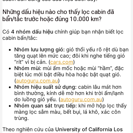
Những dấu hiệu nào cho thấy lọc cabin đã
bẩn/tắc trước hoặc đúng 10.000 km?
Có
4 nhóm dấu hiệu
chính giúp bạn nhận biết lọc
cabin bẩn/tắc:
Nhóm lưu lượng gió:
gió thổi yếu rõ rệt dù bạn
tăng quạt lên mức cao; đôi khi nghe tiếng gió
“rít” vì bị cản. (
cars.com
)
Nhóm mùi:
mùi ẩm mốc hoặc mùi “hầm”, đặc
biệt lúc mới bật điều hòa hoặc bật quạt gió.
(
autoguru.com.au
)
Nhóm hiệu suất sử dụng:
cabin lâu mát hơn
bình thường, kính dễ mờ hơn khi trời ẩm/lạnh
do luồng gió yếu. (
autoguru.com.au
)
Nhóm quan sát trực tiếp:
khi mở hộp lọc thấy
màng lọc sẫm màu, bết bụi, lá khô, xác côn
trùng.
Theo nghiên cứu của
University of California Los