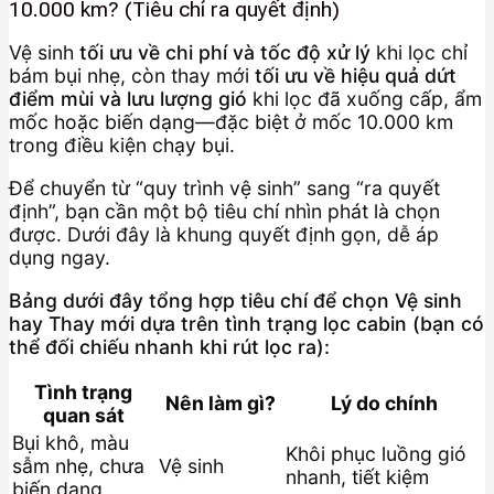
10.000 km? (Tiêu chí ra quyết định)
Vệ sinh
tối ưu về chi phí và tốc độ xử lý
khi lọc chỉ
bám bụi nhẹ, còn thay mới
tối ưu về hiệu quả dứt
điểm mùi và lưu lượng gió
khi lọc đã xuống cấp, ẩm
mốc hoặc biến dạng—đặc biệt ở mốc 10.000 km
trong điều kiện chạy bụi.
Để chuyển từ “quy trình vệ sinh” sang “ra quyết
định”, bạn cần một bộ tiêu chí nhìn phát là chọn
được. Dưới đây là khung quyết định gọn, dễ áp
dụng ngay.
Bảng dưới đây tổng hợp tiêu chí để chọn Vệ sinh
hay Thay mới dựa trên tình trạng lọc cabin (bạn có
thể đối chiếu nhanh khi rút lọc ra):
Tình trạng
Nên làm gì?
Lý do chính
quan sát
Bụi khô, màu
Khôi phục luồng gió
sẫm nhẹ, chưa
Vệ sinh
nhanh, tiết kiệm
biến dạng