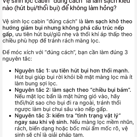
Vệ sinh lọc cabin “đúng cách” là làm sạch kiểu
nào (hút bụi/thổi bụi) để không làm hỏng?
Vệ sinh lọc cabin “đúng cách” là
làm sạch khô theo
hướng giảm bụi nhưng không phá cấu trúc nếp
gấp
, ưu tiên hút bụi/giũ nhẹ và thổi khí áp thấp theo
chiều phù hợp để tránh rách màng lọc.
Để móc xích với “đúng cách”, bạn cần làm đúng 3
nguyên tắc:
Nguyên tắc 1: ưu tiên hút bụi hơn thổi mạnh.
Hút bụi giúp bụi rời khỏi bề mặt màng lọc mà ít
làm bung sợi lọc.
Nguyên tắc 2: làm sạch theo “chiều bụi bám”.
Nếu mặt lọc bẩn là mặt hứng gió vào, hãy
thổi/hút sao cho bụi đi ra ngoài, tránh thổi
ngược làm bụi chui sâu vào nếp gấp.
Nguyên tắc 3: kiểm tra “tình trạng vật lý”
ngay sau khi vệ sinh.
Nếu màng lọc mềm nhũn,
rách, biến dạng hoặc bốc mùi ẩm mốc rõ, vệ
sinh sẽ chỉ là giải pháp tạm.