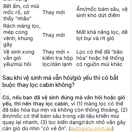
Bết ẩm, có mùi
Ẩm/mốc bám sâu, vệ
mốc rõ, sờ
Thay mới
sinh khó dứt điểm
thấy “nhão”
Rách màng lọc,
mép cong
Mất khả năng lọc, dễ
Thay mới
vênh, khung
lọt bụi và rít gió
gãy
Vệ sinh xong
Thay mới +
Lọc có thể đã “bão
vẫn gió
kiểm tra hộp
hòa” hoặc hệ thống
yếu/mùi hôi
lọc/dàn lạnh
có nguồn mùi khác
Sau khi vệ sinh mà vẫn hôi/gió yếu thì có bắt
buộc thay lọc cabin không?
Có, nếu bạn đã vệ sinh đúng mà vẫn hôi hoặc gió
yếu, thì nên thay lọc cabin
, vì (1) màng lọc có thể
đã bão hòa bụi mịn và không còn thông thoáng, (2)
ẩm/mốc có thể bám sâu trong vật liệu khiến mùi
quay lại nhanh, (3) lọc biến dạng/rách nhỏ vẫn gây
cản gió dù nhìn “có vẻ ổn”. (
autoguru.com.au
)