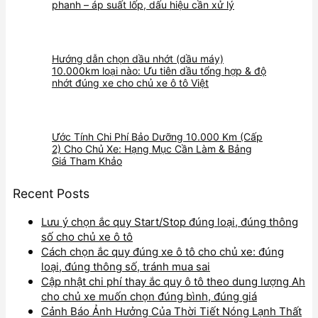
phanh – áp suất lốp, dấu hiệu cần xử lý
Hướng dẫn chọn dầu nhớt (dầu máy)
10.000km loại nào: Ưu tiên dầu tổng hợp & độ
nhớt đúng xe cho chủ xe ô tô Việt
Ước Tính Chi Phí Bảo Dưỡng 10.000 Km (Cấp
2) Cho Chủ Xe: Hạng Mục Cần Làm & Bảng
Giá Tham Khảo
Recent Posts
Lưu ý chọn ắc quy Start/Stop đúng loại, đúng thông
số cho chủ xe ô tô
Cách chọn ắc quy đúng xe ô tô cho chủ xe: đúng
loại, đúng thông số, tránh mua sai
Cập nhật chi phí thay ắc quy ô tô theo dung lượng Ah
cho chủ xe muốn chọn đúng bình, đúng giá
Cảnh Báo Ảnh Hưởng Của Thời Tiết Nóng Lạnh Thất