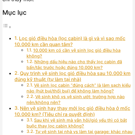
Mục lục
Lọc gió điều hòa (lọc cabin) là gì và vì sao mốc
10.000 km cần quan tâm?
10.000 km có cần vệ sinh lọc gió điều hòa
không?
Những dấu hiệu nào cho thấy lọc cabin đã
bẩn/tắc trước hoặc đúng 10.000 km?
Quy trình vệ sinh lọc gió điều hòa sau 10.000 km
đúng kỹ thuật (tự làm tại nhà)
Vệ sinh lọc cabin “đúng cách” là làm sạch kiểu
nào (hút bụi/thổi bụi) để không làm hỏng?
Vệ sinh khô vs vệ sinh ướt: trường hợp nào
nên/không nên?
Nên vệ sinh hay thay mới lọc gió điều hòa ở mốc
10.000 km? (Tiêu chí ra quyết định)
Sau khi vệ sinh mà vẫn hôi/gió yếu thì có bắt
buộc thay lọc cabin không?
Tự vệ sinh tại nhà vs làm tại garage: khác nhau