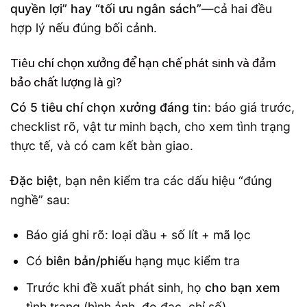
quyền lợi” hay “tối ưu ngân sách”
—cả hai đều
hợp lý nếu đúng bối cảnh.
Tiêu chí chọn xưởng để hạn chế phát sinh và đảm
bảo chất lượng là gì?
Có 5 tiêu chí chọn xưởng đáng tin
: báo giá trước,
checklist rõ, vật tư minh bạch, cho xem tình trạng
thực tế, và có cam kết bàn giao.
Đặc biệt
, bạn nên kiểm tra các dấu hiệu “đúng
nghề” sau:
Báo giá ghi rõ: loại dầu + số lít + mã lọc
Có
biên bản/phiếu
hạng mục kiểm tra
Trước khi đề xuất phát sinh, họ
cho bạn xem
tình trạng (hình ảnh, đo đạc, chỉ số)