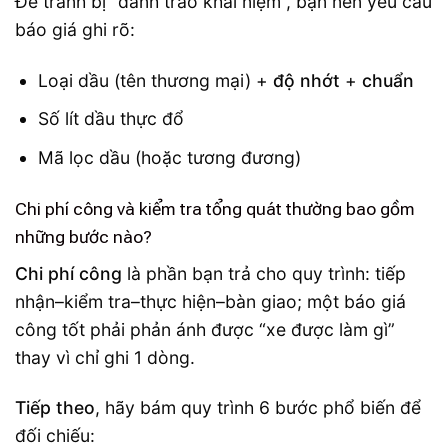
Để tránh bị “đánh tráo khái niệm”, bạn nên yêu cầu
báo giá ghi rõ:
Loại dầu (tên thương mại) +
độ nhớt
+
chuẩn
Số lít dầu thực đổ
Mã lọc dầu (hoặc tương đương)
Chi phí công và kiểm tra tổng quát thường bao gồm
những bước nào?
Chi phí công
là phần bạn trả cho quy trình: tiếp
nhận–kiểm tra–thực hiện–bàn giao; một báo giá
công tốt phải phản ánh được “xe được làm gì”
thay vì chỉ ghi 1 dòng.
Tiếp theo
, hãy bám quy trình 6 bước phổ biến để
đối chiếu: