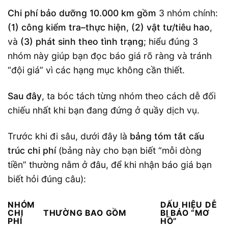
Chi phí bảo dưỡng 10.000 km gồm
3 nhóm chính:
(1) công kiểm tra–thực hiện
,
(2) vật tư/tiêu hao
,
và
(3) phát sinh theo tình trạng
; hiểu đúng 3
nhóm này giúp bạn đọc báo giá rõ ràng và tránh
“đội giá” vì các hạng mục không cần thiết.
Sau đây
, ta bóc tách từng nhóm theo cách dễ đối
chiếu nhất khi bạn đang đứng ở quầy dịch vụ.
Trước khi đi sâu, dưới đây là
bảng tóm tắt cấu
trúc chi phí
(bảng này cho bạn biết “mỗi dòng
tiền” thường nằm ở đâu, để khi nhận báo giá bạn
biết hỏi đúng câu):
NHÓM
DẤU HIỆU DỄ
CHI
THƯỜNG BAO GỒM
BỊ BÁO “MƠ
PHÍ
HỒ”