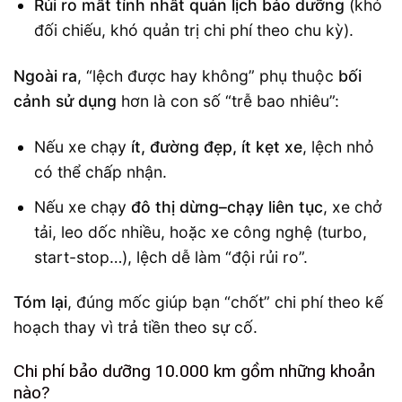
Rủi ro mất tính nhất quán lịch bảo dưỡng
(khó
đối chiếu, khó quản trị chi phí theo chu kỳ).
Ngoài ra
, “lệch được hay không” phụ thuộc
bối
cảnh sử dụng
hơn là con số “trễ bao nhiêu”:
Nếu xe chạy
ít, đường đẹp, ít kẹt xe
, lệch nhỏ
có thể chấp nhận.
Nếu xe chạy
đô thị dừng–chạy liên tục
, xe chở
tải, leo dốc nhiều, hoặc xe công nghệ (turbo,
start-stop…), lệch dễ làm “đội rủi ro”.
Tóm lại
, đúng mốc giúp bạn “chốt” chi phí theo kế
hoạch thay vì trả tiền theo sự cố.
Chi phí bảo dưỡng 10.000 km gồm những khoản
nào?