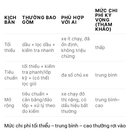
MỨC CHI
PHÍ KỲ
KỊCH
THƯỜNG BAO
PHÙ HỢP
VỌNG
BẢN
GỒM
VỚI AI
(THAM
KHẢO)
xe ít chạy, đã
Tối
dầu + lọc dầu +
ổn định,
thấp
thiểu
kiểm tra nhanh
không triệu
chứng
tối thiểu + kiểm
Tiêu
tra phanh/lốp
đa số chủ xe
trung bình
chuẩn
kỹ + (có thể)
lọc gió
tiêu chuẩn +
xe chạy đô
Mở
cân bằng/đảo
thị nặng, có
trung bình–
rộng
lốp + xử lý theo
dấu hiệu bất
cao
đo kiểm
thường
Mức chi phí tối thiểu – trung bình – cao thường rơi vào