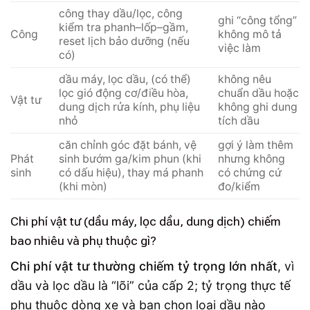
công thay dầu/lọc, công
ghi “công tổng”
kiểm tra phanh–lốp–gầm,
Công
không mô tả
reset lịch bảo dưỡng (nếu
việc làm
có)
dầu máy, lọc dầu, (có thể)
không nêu
lọc gió động cơ/điều hòa,
chuẩn dầu hoặc
Vật tư
dung dịch rửa kính, phụ liệu
không ghi dung
nhỏ
tích dầu
căn chỉnh góc đặt bánh, vệ
gợi ý làm thêm
Phát
sinh bướm ga/kim phun (khi
nhưng không
sinh
có dấu hiệu), thay má phanh
có chứng cứ
(khi mòn)
đo/kiểm
Chi phí vật tư (dầu máy, lọc dầu, dung dịch) chiếm
bao nhiêu và phụ thuộc gì?
Chi phí vật tư thường chiếm tỷ trọng lớn nhất
, vì
dầu và lọc dầu là “lõi” của cấp 2; tỷ trọng thực tế
phụ thuộc dòng xe và bạn chọn loại dầu nào