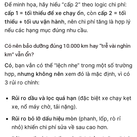
Để minh họa, hãy hiểu “cấp 2” theo logic chi phí:
cấp 1 = tối thiểu để xe chạy ổn
, còn
cấp 2 = tối
thiểu + tối ưu vận hành
, nên chi phí tăng là hợp lý
nếu các hạng mục đúng nhu cầu.
Có nên bảo dưỡng đúng 10.000 km hay “trễ vài nghìn
km” vẫn ổn?
Có
, bạn vẫn có thể “lệch nhẹ” trong một số trường
hợp,
nhưng không nên
xem đó là mặc định, vì có
3 rủi ro chính:
Rủi ro dầu và lọc quá hạn
(đặc biệt xe chạy kẹt
xe, nổ máy chờ, tải nặng).
Rủi ro bỏ lỡ dấu hiệu mòn
(phanh, lốp, rò rỉ
nhỏ) khiến chi phí sửa về sau cao hơn.