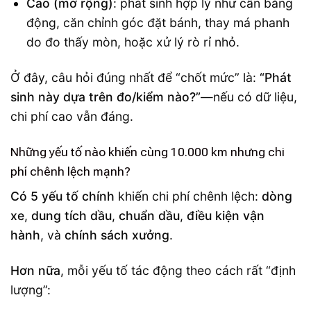
Cao (mở rộng)
: phát sinh hợp lý như cân bằng
động, căn chỉnh góc đặt bánh, thay má phanh
do đo thấy mòn, hoặc xử lý rò rỉ nhỏ.
Ở đây, câu hỏi đúng nhất để “chốt mức” là:
“Phát
sinh này dựa trên đo/kiểm nào?”
—nếu có dữ liệu,
chi phí cao vẫn đáng.
Những yếu tố nào khiến cùng 10.000 km nhưng chi
phí chênh lệch mạnh?
Có 5 yếu tố chính
khiến chi phí chênh lệch:
dòng
xe
,
dung tích dầu
,
chuẩn dầu
,
điều kiện vận
hành
, và
chính sách xưởng
.
Hơn nữa
, mỗi yếu tố tác động theo cách rất “định
lượng”: