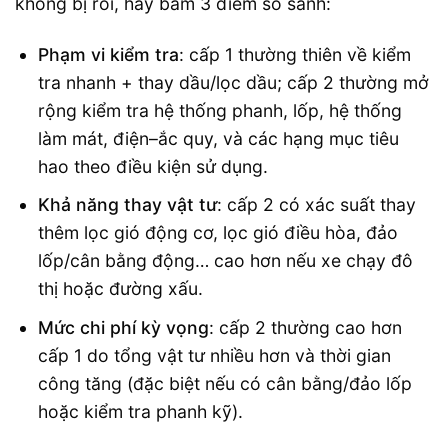
không bị rối, hãy bám 3 điểm so sánh:
Phạm vi kiểm tra
: cấp 1 thường thiên về kiểm
tra nhanh + thay dầu/lọc dầu; cấp 2 thường mở
rộng kiểm tra hệ thống phanh, lốp, hệ thống
làm mát, điện–ắc quy, và các hạng mục tiêu
hao theo điều kiện sử dụng.
Khả năng thay vật tư
: cấp 2 có xác suất thay
thêm lọc gió động cơ, lọc gió điều hòa, đảo
lốp/cân bằng động… cao hơn nếu xe chạy đô
thị hoặc đường xấu.
Mức chi phí kỳ vọng
: cấp 2 thường cao hơn
cấp 1 do tổng vật tư nhiều hơn và thời gian
công tăng (đặc biệt nếu có cân bằng/đảo lốp
hoặc kiểm tra phanh kỹ).