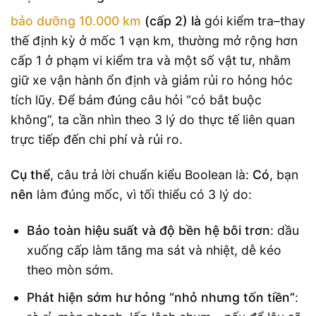
bảo dưỡng 10.000 km
(cấp 2) là
gói kiểm tra–thay
thế định kỳ ở mốc 1 vạn km, thường mở rộng hơn
cấp 1 ở phạm vi kiểm tra và một số vật tư, nhằm
giữ xe vận hành ổn định và giảm rủi ro hỏng hóc
tích lũy. Để bám đúng câu hỏi “có bắt buộc
không”, ta cần nhìn theo 3 lý do thực tế liên quan
trực tiếp đến chi phí và rủi ro.
Cụ thể
, câu trả lời chuẩn kiểu Boolean là:
Có
, bạn
nên
làm đúng mốc, vì tối thiểu có 3 lý do:
Bảo toàn hiệu suất và độ bền hệ bôi trơn
: dầu
xuống cấp làm tăng ma sát và nhiệt, dễ kéo
theo mòn sớm.
Phát hiện sớm hư hỏng “nhỏ nhưng tốn tiền”
: