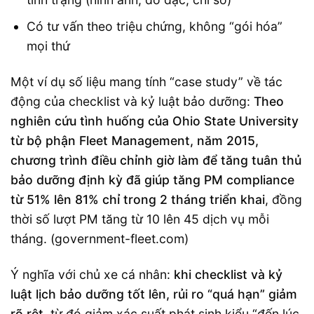
Có tư vấn theo triệu chứng, không “gói hóa”
mọi thứ
Một ví dụ số liệu mang tính “case study” về tác
động của checklist và kỷ luật bảo dưỡng:
Theo
nghiên cứu tình huống của Ohio State University
từ bộ phận Fleet Management, năm 2015,
chương trình điều chỉnh giờ làm để tăng tuân thủ
bảo dưỡng định kỳ đã giúp tăng PM compliance
từ 51% lên 81% chỉ trong 2 tháng triển khai
, đồng
thời số lượt PM tăng từ 10 lên 45 dịch vụ mỗi
tháng. (government-fleet.com)
Ý nghĩa với chủ xe cá nhân:
khi checklist và kỷ
luật lịch bảo dưỡng tốt lên, rủi ro “quá hạn” giảm
rõ rệt
, từ đó giảm xác suất phát sinh kiểu “đến lúc