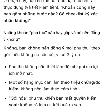
Ở đoạn này, bạn có thể bắt đầu đặt câu hỏi rất
thực dụng (và tiết kiệm tiền):
“Khoản công này
bao gồm những bước nào? Có checklist ký xác
nhận không?”
Những khoản “phụ thu” nào hay gặp và có nên đồng
ý không?
Không
, bạn
không nên đồng ý
mọi phụ thu “theo
gói” nếu không có căn cứ, vì có 3 lý do:
Phụ thu không cần thiết làm
đội chi phí
mà lợi
ích mờ nhạt.
Một số hạng mục cần làm
theo triệu chứng/đo
kiểm
, không nên làm theo cảm tính.
“Gói hóa” phụ thu khiến bạn
mất quyền kiểm
soát
: không rõ làm gì, kết quả ra sao.