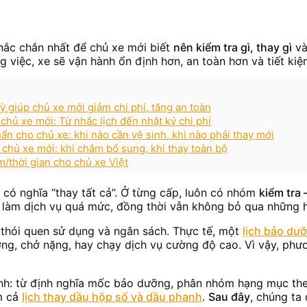
ắc chắn nhất để chủ xe mới biết
nên kiểm tra gì, thay gì
và
việc, xe sẽ vận hành ổn định hơn, an toàn hơn và tiết kiệm
ỳ giúp chủ xe mới giảm chi phí, tăng an toàn
hủ xe mới: Từ nhắc lịch đến nhật ký chi phí
uẩn cho chủ xe: khi nào cần vệ sinh, khi nào phải thay mới
 chủ xe mới: khi châm bổ sung, khi thay toàn bộ
m/thời gian cho chủ xe Việt
 có nghĩa “thay tất cả”. Ở từng cấp, luôn có nhóm
kiểm tra 
vì làm dịch vụ quá mức, đồng thời vẫn không bỏ qua những 
, thói quen sử dụng và ngân sách. Thực tế, một
lịch bảo dưỡ
ng, chở nặng, hay chạy dịch vụ cường độ cao. Vì vậy, phươn
hành: từ định nghĩa mốc bảo dưỡng, phân nhóm hạng mục the
m cả
lịch thay dầu hộp số và dầu phanh
.
Sau đây
, chúng ta