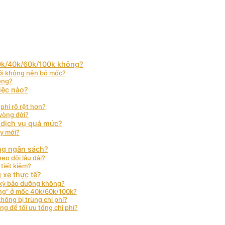
0k/40k/60k/100k không?
mới không nên bỏ mốc?
ông?
iệc nào?
phí rõ rệt hơn?
vòng đời?
m dịch vụ quá mức?
ay mới?
úng ngân sách?
eo dõi lâu dài?
 tiết kiệm?
 xe thực tế?
u kỳ bảo dưỡng không?
ng” ở mốc 40k/60k/100k?
hông bị trùng chi phí?
g để tối ưu tổng chi phí?