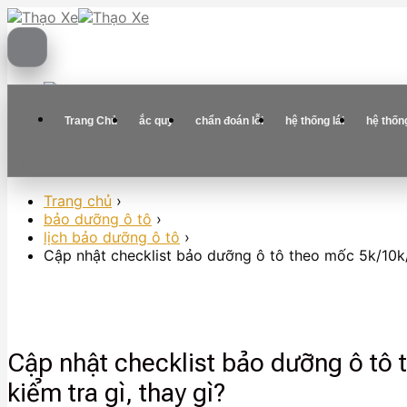
Skip
to
content
Trang Chủ
ắc quy
chẩn đoán lỗi
hệ thống lái
hệ thốn
Trang chủ
›
bảo dưỡng ô tô
›
lịch bảo dưỡng ô tô
›
Cập nhật checklist bảo dưỡng ô tô theo mốc 5k/10k/
Cập nhật checklist bảo dưỡng ô tô
kiểm tra gì, thay gì?