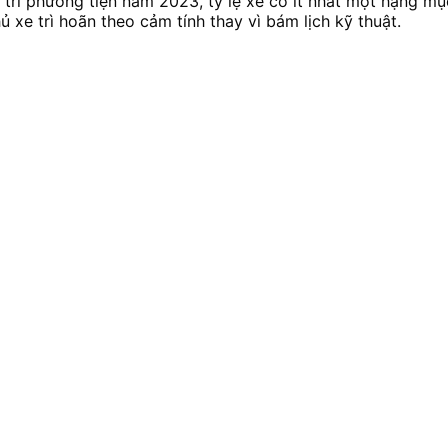
trì phương tiện năm 2023, tỷ lệ xe có ít nhất một hạng m
ủ xe trì hoãn theo cảm tính thay vì bám lịch kỹ thuật.