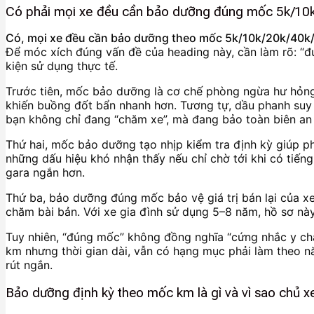
Có phải mọi xe đều cần bảo dưỡng đúng mốc 5k/10
Có, mọi xe đều cần bảo dưỡng theo mốc 5k/10k/20k/40k/60k
Để móc xích đúng vấn đề của heading này, cần làm rõ: “đú
kiện sử dụng thực tế.
Trước tiên, mốc bảo dưỡng là cơ chế phòng ngừa hư hỏng 
khiến buồng đốt bẩn nhanh hơn. Tương tự, dầu phanh suy 
bạn không chỉ đang “chăm xe”, mà đang bảo toàn biên an 
Thứ hai, mốc bảo dưỡng tạo nhịp kiểm tra định kỳ giúp ph
những dấu hiệu khó nhận thấy nếu chỉ chờ tới khi có tiếng
gara ngắn hơn.
Thứ ba, bảo dưỡng đúng mốc bảo vệ giá trị bán lại của x
chăm bài bản. Với xe gia đình sử dụng 5–8 năm, hồ sơ này
Tuy nhiên, “đúng mốc” không đồng nghĩa “cứng nhắc y ch
km nhưng thời gian dài, vẫn có hạng mục phải làm theo n
rút ngắn.
Bảo dưỡng định kỳ theo mốc km là gì và vì sao chủ 