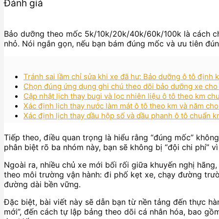
Đánh giá
Bảo dưỡng theo mốc 5k/10k/20k/40k/60k/100k là cách ch
nhỏ. Nói ngắn gọn, nếu bạn bám đúng mốc và ưu tiên đúng 
Tránh sai lầm chỉ sửa khi xe đã hư: Bảo dưỡng ô tô định k
Chọn đúng ứng dụng ghi chú theo dõi bảo dưỡng xe cho c
Cập nhật lịch thay bugi và lọc nhiên liệu ô tô theo km ch
Xác định lịch thay nước làm mát ô tô theo km và năm cho
Xác định lịch thay dầu hộp số và dầu phanh ô tô chuẩn k
Tiếp theo, điều quan trọng là hiểu rằng “đúng mốc” không
phân biệt rõ ba nhóm này, bạn sẽ không bị “đội chi phí” 
Ngoài ra, nhiều chủ xe mới bối rối giữa khuyến nghị hãng
theo môi trường vận hành: đi phố kẹt xe, chạy đường trườ
đường dài bền vững.
Đặc biệt, bài viết này sẽ dẫn bạn từ nền tảng đến thực 
mới”, đến cách tự lập bảng theo dõi cá nhân hóa, bao gồ