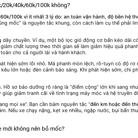
k/20k/40k/60k/100k không?
/100k vì ít nhất 3 lý do: an toàn vận hành, độ bền hệ thố
ng mốc” là nguyên tắc khung, còn cách làm cụ thể phải linh
dây chuyền. Ví dụ, một bộ lọc gió động cơ bẩn kéo dài có 
giảm chất lượng theo thời gian sẽ làm giảm hiệu quả phan
toàn cho cả người lái và hành khách.
át hiện sớm lỗi nhỏ. Má phanh mòn lệch, rô-tuyn có độ rơ 
 kêu lớn hoặc đèn cảnh báo sáng. Khi phát hiện sớm, chi ph
e. Hồ sơ bảo dưỡng rõ ràng là “điểm cộng” lớn khi sang nh
 giúp giảm tranh cãi về tình trạng máy móc và hệ truyền đ
ang mọi xe”. Bạn cần bám nguyên tắc “
đến km hoặc đến thờ
ăm. Nếu xe chạy nặng, kẹt xe nhiều, ngập nước, bụi bẩn t
xe mới không nên bỏ mốc?