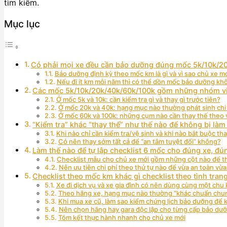
tìm kiếm.
Mục lục
Có phải mọi xe đều cần bảo dưỡng đúng mốc 5k/10k/2
Bảo dưỡng định kỳ theo mốc km là gì và vì sao chủ xe 
Nếu đi ít km mỗi năm thì có thể dồn mốc bảo dưỡng kh
Các mốc 5k/10k/20k/40k/60k/100k gồm những nhóm v
Ở mốc 5k và 10k: cần kiểm tra gì và thay gì trước tiên?
Ở mốc 20k và 40k: hạng mục nào thường phát sinh chi 
Ở mốc 60k và 100k: những cụm nào cần thay thế theo 
“Kiểm tra” khác “thay thế” như thế nào để không bị là
Khi nào chỉ cần kiểm tra/vệ sinh và khi nào bắt buộc th
Có nên thay sớm tất cả để “an tâm tuyệt đối” không?
Làm thế nào để tự lập checklist 6 mốc cho đúng xe, đ
Checklist mẫu cho chủ xe mới gồm những cột nào để th
Nên ưu tiên chi phí theo thứ tự nào để vừa an toàn vừa
Checklist theo mốc km khác gì checklist theo tình trạng
Xe đi dịch vụ và xe gia đình có nên dùng cùng một ch
Theo hãng xe, hạng mục nào thường “khác chuẩn chu
Khi mua xe cũ, làm sao kiểm chứng lịch bảo dưỡng để k
Nên chọn hãng hay gara độc lập cho từng cấp bảo dưỡn
Tóm kết thực hành nhanh cho chủ xe mới