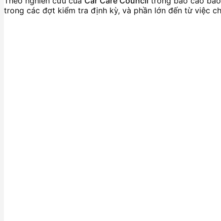
Theo nghiên cứu của
Car Care Council
trong báo cáo bảo 
trong các đợt kiểm tra định kỳ, và phần lớn đến từ việc ch