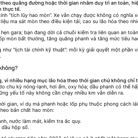
heo quãng đường hoặc thời gian nhằm duy trì an toàn, hiệu
 thực tế.
tính “tích lũy hao mòn”. Xe vẫn chạy được không có nghĩa x
liệu ma sát mòn theo điều kiện tải; cao su lão hóa theo nhi
ẹn gara; bạn đang dời cả chuỗi kiểm tra liên quan an toàn 
lốp mòn bất thường, tăng quãng phanh và tăng mức tiêu hao
hư “lịch tài chính kỹ thuật”: mỗi kỳ giải quyết một phần 
.
 không?
, vì nhiều hạng mục lão hóa theo thời gian chứ không chỉ
o chu kỳ nóng-lạnh, hơi ẩm, oxy hóa; dầu phanh có thể hấp
hững yếu tố này không cần chạy nhiều km vẫn diễn ra.
ời gian, ví dụ má phanh hoặc lốp phụ thuộc phong cách lái
theo bản chất hao mòn:
nh, nước làm mát, kiểm tra ắc quy.
, dầu hộp số.