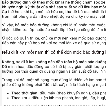
Bảo dưỡng định kỳ theo mốc km là hệ thống chăm sóc xe t
khuyến nghị kỹ thuật của nhà sản xuất và dữ liệu hao mòn
Cụ thể hơn, khi bạn mới sở hữu xe, thứ dễ bỏ qua nhất là 
trơn mất phụ gia dần theo nhiệt độ và chu kỳ nổ máy; vật 
Vì vậy, bỏ mốc bảo dưỡng không chỉ là trì hoãn một cuộc h
chậm kiểm tra lốp hoặc áp suất lốp liên tục cũng đủ làm 
Ở góc độ quản trị xe, chủ xe mới nên xem mốc bảo dưỡng n
tiếp cận này phù hợp cả với xe mới lẫn xe đã qua sử dụng
Nếu đi ít km mỗi năm thì có thể dồn mốc bảo dưỡng
Không, xe đi ít km không nên dồn toàn bộ mốc bảo dưỡng
Để minh họa, dầu động cơ có thể bị suy giảm chất lượng d
hưởng bởi thói quen đi quãng ngắn và tần suất đỗ lâu. N
Trong khi đó, một số hạng mục đúng là thiên về km hơn th
pháp đúng không phải “dồn tất cả”, mà là tách hạng mục 
Theo thời gian:
dầu máy (theo khuyến nghị), dầu pha
Theo km + điều kiện lái:
má phanh, lọc gió, lốp, bugi