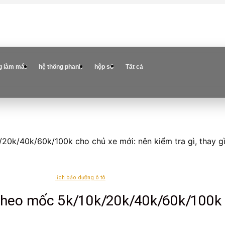
g làm mát
hệ thống phanh
hộp số
Tất cả
20k/40k/60k/100k cho chủ xe mới: nên kiểm tra gì, thay g
lịch bảo dưỡng ô tô
 theo mốc 5k/10k/20k/40k/60k/100k 