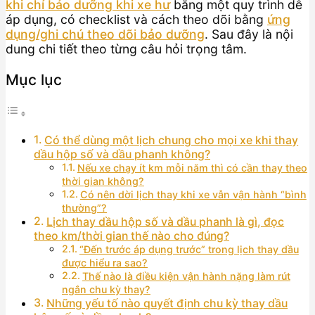
khi chỉ bảo dưỡng khi xe hư
bằng một quy trình dễ
áp dụng, có checklist và cách theo dõi bằng
ứng
dụng/ghi chú theo dõi bảo dưỡng
. Sau đây là nội
dung chi tiết theo từng câu hỏi trọng tâm.
Mục lục
Có thể dùng một lịch chung cho mọi xe khi thay
dầu hộp số và dầu phanh không?
Nếu xe chạy ít km mỗi năm thì có cần thay theo
thời gian không?
Có nên dời lịch thay khi xe vẫn vận hành “bình
thường”?
Lịch thay dầu hộp số và dầu phanh là gì, đọc
theo km/thời gian thế nào cho đúng?
“Đến trước áp dụng trước” trong lịch thay dầu
được hiểu ra sao?
Thế nào là điều kiện vận hành nặng làm rút
ngắn chu kỳ thay?
Những yếu tố nào quyết định chu kỳ thay dầu