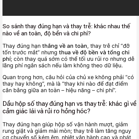
So sánh thay đúng hạn và thay trễ: khác nhau thế
nào về an toàn, độ bền và chi phí?
Thay đúng hạn
thắng về an toàn
, thay trễ chỉ “đỡ
tốn trước mắt” nhưng
thua về độ bền và tổng chi
phí
; còn thay quá sớm có thể tối ưu rủi ro nhưng dễ
lãng phí ngân sách nếu làm không theo dữ liệu.
Quan trọng hơn, câu hỏi của chủ xe không phải “có
thay hay không”, mà là “thay khi nào để đạt điểm
cân bằng giữa an toàn – hiệu năng – chi phí”.
Dầu hộp số thay đúng hạn vs thay trễ: khác gì về
cảm giác lái và rủi ro hỏng hóc?
Thay đúng hạn giúp hộp số vận hành mượt, giảm
rung giật và giảm mài mòn; thay trễ làm tăng nguy
cơ chuyển số kém êm, nhiệt vận hành cao và phát