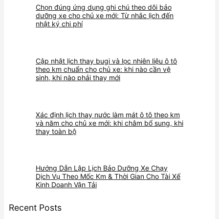
Chọn đúng ứng dụng ghi chú theo dõi bảo
dưỡng xe cho chủ xe mới: Từ nhắc lịch đến
nhật ký chi phí
Cập nhật lịch thay bugi và lọc nhiên liệu ô tô
theo km chuẩn cho chủ xe: khi nào cần vệ
sinh, khi nào phải thay mới
Xác định lịch thay nước làm mát ô tô theo km
và năm cho chủ xe mới: khi châm bổ sung, khi
thay toàn bộ
Hướng Dẫn Lập Lịch Bảo Dưỡng Xe Chạy
Dịch Vụ Theo Mốc Km & Thời Gian Cho Tài Xế
Kinh Doanh Vận Tải
Recent Posts