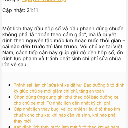
Cập nhật: 21:11
Một lịch thay dầu hộp số và dầu phanh đúng chuẩn
không phải là “đoán theo cảm giác”, mà là quyết
định theo nguyên tắc
mốc km hoặc mốc thời gian –
cái nào đến trước thì làm trước
. Với chủ xe tại Việt
Nam, cách tiếp cận này giúp giữ độ bền hộp số, ổn
định lực phanh và tránh phát sinh chi phí sửa chữa
lớn về sau.
Tránh sai lầm chỉ sửa khi xe đã hư: Bảo dưỡng ô tô định
kỳ giúp chủ xe mới giảm chi phí, tăng an toàn
Chọn đúng ứng dụng ghi chú theo dõi bảo dưỡng xe
cho chủ xe mới: Từ nhắc lịch đến nhật ký chi phí
Cập nhật lịch thay bugi và lọc nhiên liệu ô tô theo km
chuẩn cho chủ xe: khi nào cần vệ sinh, khi nào phải
thay mới
Xác định lịch thay nước làm mát ô tô theo km và năm