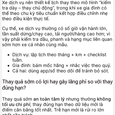
Xe dịch vụ nên thiết kế lịch thay theo mô hình “kiểm
tra dày – thay chủ động”, trong khi xe gia đình có
thể theo chu kỳ tiêu chuẩn kết hợp điều chỉnh nhẹ
theo điều kiện thực tế.
Cụ thể, xe dịch vụ thường có số giờ vận hành lớn,
tần suất dừng/chạy cao, tải người/hàng cao hơn; vì
vậy phải kiểm tra dầu, phanh và hạng mục liên quan
sớm hơn xe cá nhân cùng mẫu.
Dịch vụ: lập lịch theo tháng + km + checklist
tuần.
Gia đình: bám mốc hãng + nhắc việc theo quý.
Cả hai: dùng app/sổ theo dõi để tránh bỏ sót.
Thay quá sớm có lợi hay gây lãng phí so với thay
đúng hạn?
Thay quá sớm
an toàn tâm lý
nhưng thường
không
tối ưu chi phí
; thay đúng hạn theo dữ liệu mới là
điểm cân bằng tốt nhất. Trễ hạn mới là rủi ro lớn