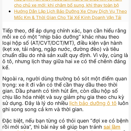
cho chủ xe mới: khi châm bổ sung, khi thay toàn bộ
Hướng Dẫn Lập Lịch Bảo Dưỡng Xe Chạy Dịch Vụ Theo
Mốc Km & Thời Gian Cho Tài Xế Kinh Doanh Vận Tải
Tiếp theo, để áp dụng chính xác, bạn cần hiểu rằng
mỗi xe có một “nhịp bảo dưỡng” khác nhau theo
loại hộp số (AT/CVT/DCT/MT), điều kiện vận hành
(kẹt xe, tải nặng, ngập nước, đường đèo) và tiêu
chuẩn dầu do nhà sản xuất quy định. Vì vậy, cùng là
ô tô, nhưng lịch thay giữa hai xe có thể chênh đáng
kể.
Ngoài ra, người dùng thường bỏ sót một điểm quan
trọng: xe ít đi vẫn có thể cần thay dầu theo thời
gian. Dầu phanh có tính hút ẩm, còn dầu hộp số
chịu lão hóa nhiệt và suy giảm phụ gia theo chu kỳ
sử dụng. Đây là lý do nhiều
lịch bảo dưỡng ô tô
luôn
ghi song song cả km và thời gian.
Đặc biệt, nếu bạn từng có thói quen “đợi xe có bệnh
rồi mới sửa”, thì bài này sẽ giúp bạn tránh
sai lầm