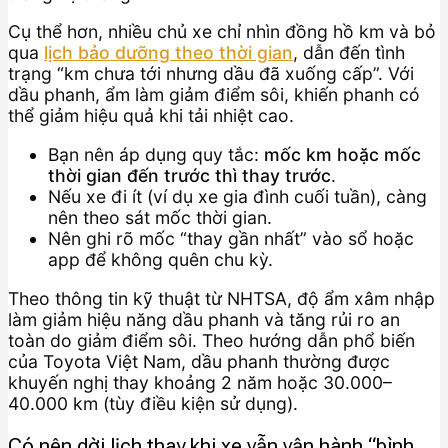
Cụ thể hơn, nhiều chủ xe chỉ nhìn đồng hồ km và bỏ
qua
lịch bảo dưỡng theo thời gian
, dẫn đến tình
trạng “km chưa tới nhưng dầu đã xuống cấp”. Với
dầu phanh, ẩm làm giảm điểm sôi, khiến phanh có
thể giảm hiệu quả khi tải nhiệt cao.
Bạn nên áp dụng quy tắc:
mốc km hoặc mốc
thời gian đến trước thì thay trước
.
Nếu xe đi ít (ví dụ xe gia đình cuối tuần), càng
nên theo sát mốc thời gian.
Nên ghi rõ mốc “thay gần nhất” vào sổ hoặc
app để không quên chu kỳ.
Theo thông tin kỹ thuật từ NHTSA, độ ẩm xâm nhập
làm giảm hiệu năng dầu phanh và tăng rủi ro an
toàn do giảm điểm sôi. Theo hướng dẫn phổ biến
của Toyota Việt Nam, dầu phanh thường được
khuyến nghị thay khoảng 2 năm hoặc 30.000–
40.000 km (tùy điều kiện sử dụng).
Có nên dời lịch thay khi xe vẫn vận hành “bình