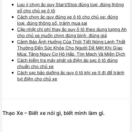
Lưu ý chọn ắc quy Start/Stop đúng loại, đúng thông
số cho chủ xe ô tô
Cách chọn ắc quy đúng xe ô tô cho chủ xe: đúng
loại, đúng thông số, tránh mua sai
Cập nhật chi phí thay ắc quy ô tô theo dung lượng Ah
cho chủ xe muốn chọn đúng bình, đúng giá
Cảnh Báo Ảnh Hưởng Của Thời Tiết Nóng Lạnh Thất
Thường Đến Sức Khỏe Cho Người Dễ Mệt Khi Giao
Mùa: Tăng Nguy Cơ Hô Hấp, Tim Mạch Và Miễn Dịch
Cách kiểm tra máy phát và điện áp sạc ô tô đúng
chuẩn cho chủ xe
Cách sạc bảo dưỡng ắc quy ô tô khi xe ít đi để tránh
tụt điện cho chủ xe
Thạo Xe – Biết xe nói gì, biết mình làm gì.