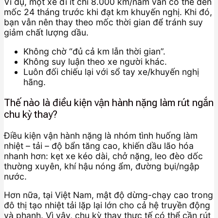
Ví dụ, một xe đi ít chỉ 8.000 km/năm vẫn có thể đến
mốc 24 tháng trước khi đạt km khuyến nghị. Khi đó,
bạn vẫn nên thay theo mốc thời gian để tránh suy
giảm chất lượng dầu.
Không chờ “đủ cả km lẫn thời gian”.
Không suy luận theo xe người khác.
Luôn đối chiếu lại với sổ tay xe/khuyến nghị
hãng.
Thế nào là điều kiện vận hành nặng làm rút ngắn
chu kỳ thay?
Điều kiện vận hành nặng là nhóm tình huống làm
nhiệt – tải – độ bẩn tăng cao, khiến dầu lão hóa
nhanh hơn: kẹt xe kéo dài, chở nặng, leo đèo dốc
thường xuyên, khí hậu nóng ẩm, đường bụi/ngập
nước.
Hơn nữa, tại Việt Nam, mật độ dừng-chạy cao trong
đô thị tạo nhiệt tải lặp lại lớn cho cả hệ truyền động
và phanh. Vì vậy, chu kỳ thay thực tế có thể cần rút