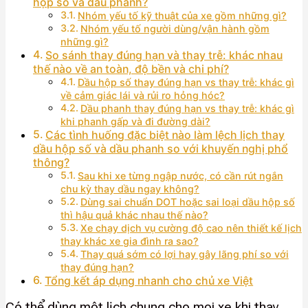
hộp số và dầu phanh?
Nhóm yếu tố kỹ thuật của xe gồm những gì?
Nhóm yếu tố người dùng/vận hành gồm
những gì?
So sánh thay đúng hạn và thay trễ: khác nhau
thế nào về an toàn, độ bền và chi phí?
Dầu hộp số thay đúng hạn vs thay trễ: khác gì
về cảm giác lái và rủi ro hỏng hóc?
Dầu phanh thay đúng hạn vs thay trễ: khác gì
khi phanh gấp và đi đường dài?
Các tình huống đặc biệt nào làm lệch lịch thay
dầu hộp số và dầu phanh so với khuyến nghị phổ
thông?
Sau khi xe từng ngập nước, có cần rút ngắn
chu kỳ thay dầu ngay không?
Dùng sai chuẩn DOT hoặc sai loại dầu hộp số
thì hậu quả khác nhau thế nào?
Xe chạy dịch vụ cường độ cao nên thiết kế lịch
thay khác xe gia đình ra sao?
Thay quá sớm có lợi hay gây lãng phí so với
thay đúng hạn?
Tổng kết áp dụng nhanh cho chủ xe Việt
Có thể dùng một lịch chung cho mọi xe khi thay