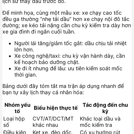
lịch sử thay dầu trước đó.
Để minh họa, cùng một mẫu xe: xe chạy cao tốc
đều ga thường “nhẹ tải dầu” hơn xe chạy nội đô tắc
đường; xe kéo tải nặng cần chu kỳ kiểm tra dày hơn
xe gia đình đi ngắn cuối tuần.
Người lái tăng/giảm tốc gắt: dầu chịu tải nhiệt
lớn hơn.
Xe công nghệ/taxi: chu kỳ vận hành dày, cần
kế hoạch bảo dưỡng chặt.
Xe đi ít nhưng để lâu: ưu tiên kiểm soát mốc
thời gian.
Bảng dưới đây tóm tắt ma trận áp dụng nhanh để
bạn tự xây lịch thay cá nhân hóa:
Nhóm yếu
Tác động đến chu
Biểu hiện thực tế
tố
kỳ
Loại hộp
CVT/AT/DCT/MT
Khác loại dầu và
số
khác nhau
mốc kiểm tra
Điều kiện
Kẹt xe, đèo dốc,
Có xu hướng rút