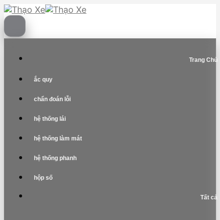
Skip
to
content
Trang Chủ
ắc quy
chẩn đoán lỗi
hệ thống lái
hệ thống làm mát
hệ thống phanh
hộp số
Tất cả