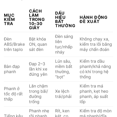
CÁCH
DẤU
MỤC
LÀM
HIỆU
HÀNH ĐỘNG
KIỂM
TRONG
BẤT
ĐỀ XUẤT
TRA
10–30
THƯỜNG
GIÂY
Đèn sáng
Đèn
Bật khóa
Không chạy xa,
liên
ABS/Brake
ON, quan
kiểm tra lỗi bằng
tục/nhấp
trên taplo
sát đèn
máy chẩn đoán
nháy
Lún sâu,
Kiểm tra dầu
Đạp 2–3
Bàn đạp
mềm bất
phanh/khả năng
lần khi xe
phanh
thường,
có khí trong hệ
đứng yên
“bọt”
thống
Lăn chậm
Kiểm tra má
Phanh ở
trong bãi/
Xe lệch
phanh, kẹt heo
tốc độ rất
đường
trái/phải
phanh, áp suất
thấp
trống
lốp
Phanh nhẹ
Rít, ken
Kiểm tra độ mòn
Tiếng kêu
rồi phanh
két, cọ
má phanh/đĩa