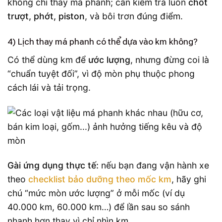
không chỉ thay má phanh; cần kiểm tra luôn
chốt
trượt, phớt, piston
, và bôi trơn đúng điểm.
4) Lịch thay má phanh có thể dựa vào km không?
Có thể dùng km để
ước lượng
, nhưng đừng coi là
“chuẩn tuyệt đối”, vì độ mòn phụ thuộc phong
cách lái và tải trọng.
Gài ứng dụng thực tế:
nếu bạn đang vận hành xe
theo
checklist bảo dưỡng theo mốc km
, hãy ghi
chú “mức mòn ước lượng” ở mỗi mốc (ví dụ
40.000 km, 60.000 km…) để lần sau so sánh
nhanh hơn thay vì chỉ nhìn km.