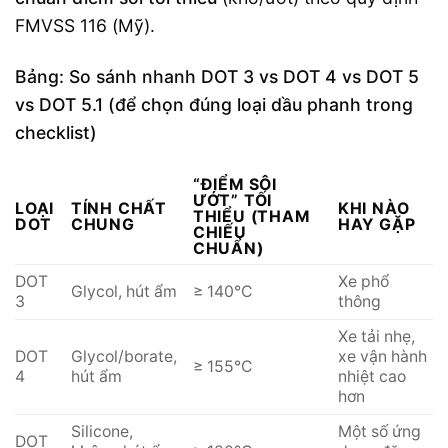
FMVSS 116 (Mỹ).
Bảng: So sánh nhanh DOT 3 vs DOT 4 vs DOT 5
vs DOT 5.1 (để chọn đúng loại dầu phanh trong
checklist)
“ĐIỂM SÔI
ƯỚT” TỐI
LOẠI
TÍNH CHẤT
KHI NÀO
THIỂU (THAM
DOT
CHUNG
HAY GẶP
CHIẾU
CHUẨN)
DOT
Xe phổ
Glycol, hút ẩm
≥ 140°C
3
thông
Xe tải nhẹ,
DOT
Glycol/borate,
xe vận hành
≥ 155°C
4
hút ẩm
nhiệt cao
hơn
Silicone,
Một số ứng
DOT