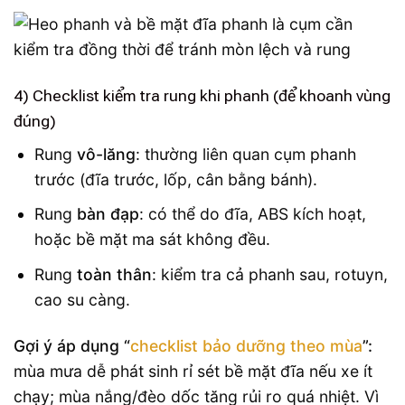
4) Checklist kiểm tra rung khi phanh (để khoanh vùng
đúng)
Rung
vô-lăng
: thường liên quan cụm phanh
trước (đĩa trước, lốp, cân bằng bánh).
Rung
bàn đạp
: có thể do đĩa, ABS kích hoạt,
hoặc bề mặt ma sát không đều.
Rung
toàn thân
: kiểm tra cả phanh sau, rotuyn,
cao su càng.
Gợi ý áp dụng “
checklist bảo dưỡng theo mùa
”:
mùa mưa dễ phát sinh rỉ sét bề mặt đĩa nếu xe ít
chạy; mùa nắng/đèo dốc tăng rủi ro quá nhiệt. Vì