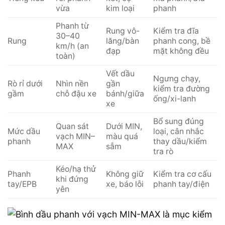
vừa
kim loại
phanh
Phanh từ
Rung vô-
Kiểm tra đĩa
30–40
Rung
lăng/bàn
phanh cong, bề
km/h (an
đạp
mặt không đều
toàn)
Vết dầu
Ngưng chạy,
Rò rỉ dưới
Nhìn nền
gần
kiểm tra đường
gầm
chỗ đậu xe
bánh/giữa
ống/xi-lanh
xe
Bổ sung đúng
Quan sát
Dưới MIN,
Mức dầu
loại, cân nhắc
vạch MIN–
màu quá
phanh
thay dầu/kiểm
MAX
sẫm
tra rò
Kéo/hạ thử
Phanh
Không giữ
Kiểm tra cơ cấu
khi đứng
tay/EPB
xe, báo lỗi
phanh tay/điện
yên