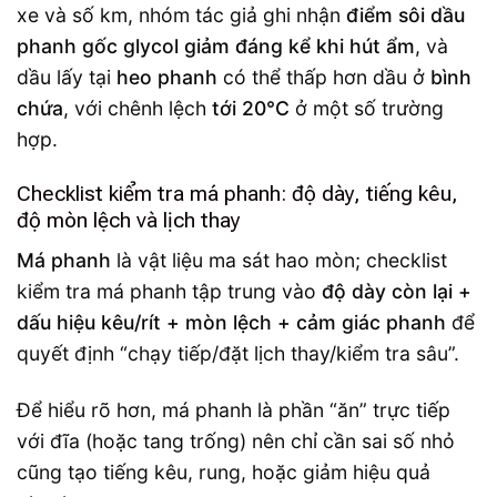
xe và số km, nhóm tác giả ghi nhận
điểm sôi dầu
phanh gốc glycol giảm đáng kể khi hút ẩm
, và
dầu lấy tại
heo phanh
có thể thấp hơn dầu ở
bình
chứa
, với chênh lệch
tới 20°C
ở một số trường
hợp.
Checklist kiểm tra má phanh: độ dày, tiếng kêu,
độ mòn lệch và lịch thay
Má phanh
là vật liệu ma sát hao mòn; checklist
kiểm tra má phanh tập trung vào
độ dày còn lại +
dấu hiệu kêu/rít + mòn lệch + cảm giác phanh
để
quyết định “chạy tiếp/đặt lịch thay/kiểm tra sâu”.
Để hiểu rõ hơn, má phanh là phần “ăn” trực tiếp
với đĩa (hoặc tang trống) nên chỉ cần sai số nhỏ
cũng tạo tiếng kêu, rung, hoặc giảm hiệu quả