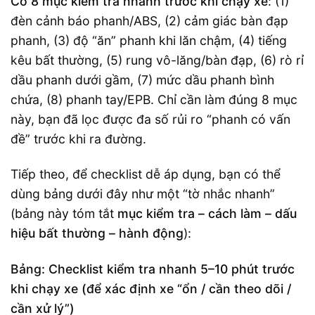
Có 8 mục kiểm tra nhanh trước khi chạy xe
: (1)
đèn cảnh báo phanh/ABS, (2) cảm giác bàn đạp
phanh, (3) độ “ăn” phanh khi lăn chậm, (4) tiếng
kêu bất thường, (5) rung vô-lăng/bàn đạp, (6) rò rỉ
dầu phanh dưới gầm, (7) mức dầu phanh bình
chứa, (8) phanh tay/EPB. Chỉ cần làm đúng 8 mục
này, bạn đã lọc được đa số rủi ro “phanh có vấn
đề” trước khi ra đường.
Tiếp theo, để checklist dễ áp dụng, bạn có thể
dùng bảng dưới đây như một “tờ nhắc nhanh”
(bảng này tóm tắt
mục kiểm tra – cách làm – dấu
hiệu bất thường – hành động
):
Bảng: Checklist kiểm tra nhanh 5–10 phút trước
khi chạy xe (để xác định xe “ổn / cần theo dõi /
cần xử lý”)