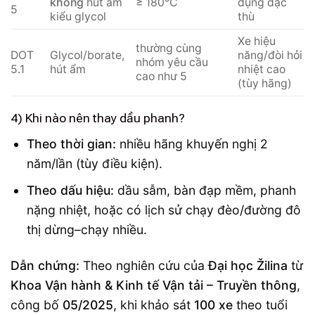
không
hút ẩm
≥ 180°C
dụng đặc
5
kiểu glycol
thù
Xe hiệu
thường cùng
DOT
Glycol/borate,
năng/đòi hỏi
nhóm yêu cầu
5.1
hút ẩm
nhiệt cao
cao như 5
(tùy hãng)
4) Khi nào nên thay dầu phanh?
Theo thời gian:
nhiều hãng khuyến nghị 2
năm/lần (tùy điều kiện).
Theo dấu hiệu:
dầu sẫm, bàn đạp mềm, phanh
nặng nhiệt, hoặc có lịch sử chạy đèo/đường đô
thị dừng–chạy nhiều.
Dẫn chứng:
Theo nghiên cứu của
Đại học Žilina
từ
Khoa Vận hành & Kinh tế Vận tải – Truyền thông
,
công bố
05/2025
, khi khảo sát
100 xe
theo tuổi