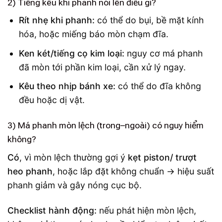
2) Tiếng kêu khi phanh nói lên điều gì?
Rít nhẹ khi phanh:
có thể do bụi, bề mặt kính
hóa, hoặc miếng báo mòn chạm đĩa.
Ken két/tiếng cọ kim loại:
nguy cơ má phanh
đã mòn tới phần kim loại, cần xử lý ngay.
Kêu theo nhịp bánh xe:
có thể do đĩa không
đều hoặc dị vật.
3) Má phanh mòn lệch (trong–ngoài) có nguy hiểm
không?
Có
, vì mòn lệch thường gợi ý
kẹt piston/ trượt
heo phanh
, hoặc lắp đặt không chuẩn → hiệu suất
phanh giảm và gây nóng cục bộ.
Checklist hành động:
nếu phát hiện mòn lệch,