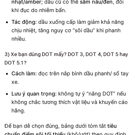
nhạt/amber
; dầu cũ có thể
sẫm nâu/đen
, đôi
khi đục do nhiễm bẩn.
Tác động:
dầu xuống cấp làm giảm khả năng
chịu nhiệt, tăng nguy cơ “sôi dầu” khi phanh
nhiều.
3) Xe bạn dùng DOT mấy? DOT 3, DOT 4, DOT 5 hay
DOT 5.1?
Cách làm:
đọc trên nắp bình dầu phanh/ sổ tay
xe.
Lưu ý quan trọng:
không tự ý “nâng DOT” nếu
không chắc tương thích vật liệu và khuyến cáo
hãng.
Để bạn dễ chọn đúng, bảng dưới tóm tắt
tiêu
chuẩn điểm sôi tối thiểu
(khô/ướt) theo quy định