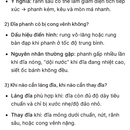
Ý nghĩa:
rãnh sâu có thể làm giảm diện tích tiếp
xúc → phanh kém, kêu và mòn má nhanh.
2) Đĩa phanh có bị cong vênh không?
Dấu hiệu điển hình:
rung vô-lăng hoặc rung
bàn đạp khi phanh ở tốc độ trung bình.
Nguyên nhân thường gặp:
phanh gấp nhiều lần
khi đĩa nóng, “dội nước” khi đĩa đang nhiệt cao,
siết ốc bánh không đều.
3) Khi nào cần láng đĩa, khi nào cần thay đĩa?
Láng đĩa
phù hợp khi: đĩa còn đủ độ dày tiêu
chuẩn và chỉ bị xước nhẹ/độ đảo nhỏ.
Thay đĩa
khi: đĩa mỏng dưới chuẩn, nứt, rãnh
sâu, hoặc cong vênh nặng.